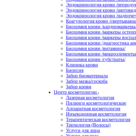
Эндокринология крови /репродук
Эндокринология крови /щитовидн
Эндокринология крови /надпоче
Коагулология крови /свертывающ
Биохимия крови /кардиомаркеры
Биохимия крови /маркеры остеоп
Биохимия крови /маркеры воспал
Биохимия крови /диагностика ан
Биохимия крови /витамины/
Биохимия крови /микроэлементы
Биохимия крови /субстраты/
Клиника крови
Биопсия
Забор биоматериала
Забор мазка/соскоба
Забор крови
Центр косметологии
Лазерная косметология
Пилинги косметологические
Аппаратная косметология
Инъекционная косметология
Терапевтическая косметология
Трихология (Волосы)
Услуги для лица
Услуги для тела