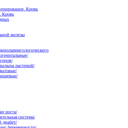
венирование. Кровь
. Кровь
одных
льной железы
ориноларингологического
огенитальные/
генов/
пыльцы растений/
бытовые/
 пищевые/
е роста/
тельная система/
 диабет/
инг беременности/