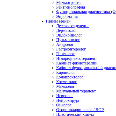
Маммография
Рентгенография
Функциональная диагностика (Ф
Эндоскопия
Прием врачей
Детское отделение
Дерматолог
Эндокринолог
Пульмонолог
Андролог
Гастроэнтеролог
Гинеколог
Иглорефлексотерапевт
Кабинет физиотерапии
Кабинет функциональной диагн
Кардиолог
Колопроктолог
Косметолог
Маммолог
Мануальный терапевт
Невролог
Нейрохирург
Онколог
Оториноларинголог / ЛОР
Пластический хирург