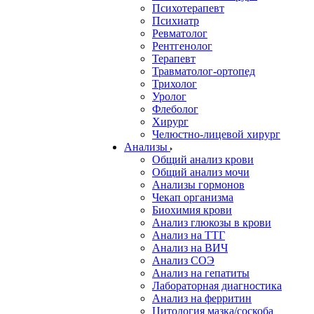
Психотерапевт
Психиатр
Ревматолог
Рентгенолог
Терапевт
Травматолог-ортопед
Трихолог
Уролог
Флеболог
Хирург
Челюстно-лицевой хирург
Анализы
Общий анализ крови
Общий анализ мочи
Анализы гормонов
Чекап организма
Биохимия крови
Анализ глюкозы в крови
Анализ на ТТГ
Анализ на ВИЧ
Анализ СОЭ
Анализ на гепатиты
Лабораторная диагностика
Анализ на ферритин
Цитология мазка/соскоба