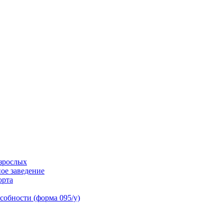
взрослых
ое заведение
орта
собности (форма 095/у)