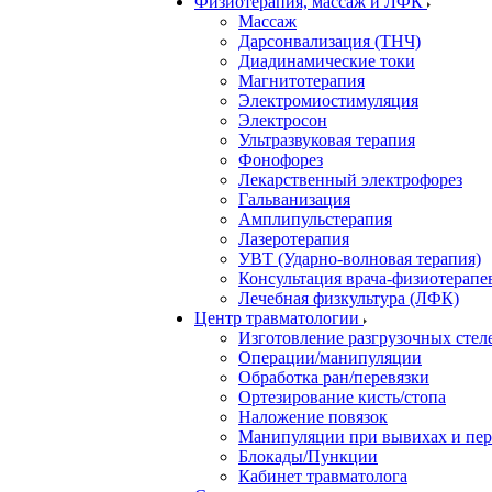
Физиотерапия, массаж и ЛФК
Массаж
Дарсонвализация (ТНЧ)
Диадинамические токи
Магнитотерапия
Электромиостимуляция
Электросон
Ультразвуковая терапия
Фонофорез
Лекарственный электрофорез
Гальванизация
Амплипульстерапия
Лазеротерапия
УВТ (Ударно-волновая терапия)
Консультация врача-физиотерапе
Лечебная физкультура (ЛФК)
Центр травматологии
Изготовление разгрузочных стел
Операции/манипуляции
Обработка ран/перевязки
Ортезирование кисть/стопа
Наложение повязок
Манипуляции при вывихах и пе
Блокады/Пункции
Кабинет травматолога