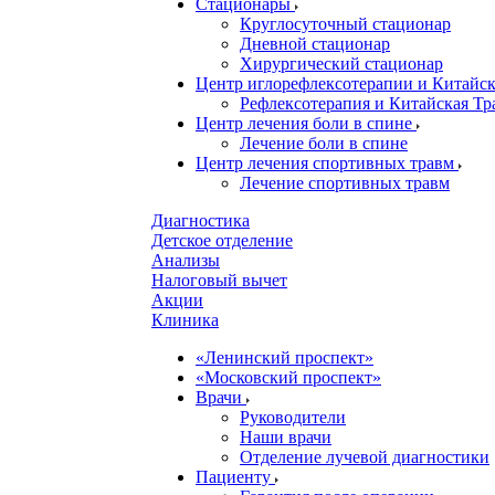
Стационары
Круглосуточный стационар
Дневной стационар
Хирургический стационар
Центр иглорефлексотерапии и Китай
Рефлексотерапия и Китайская Т
Центр лечения боли в спине
Лечение боли в спине
Центр лечения спортивных травм
Лечение спортивных травм
Диагностика
Детское отделение
Анализы
Налоговый вычет
Акции
Клиника
«Ленинский проспект»
«Московский проспект»
Врачи
Руководители
Наши врачи
Отделение лучевой диагностики
Пациенту