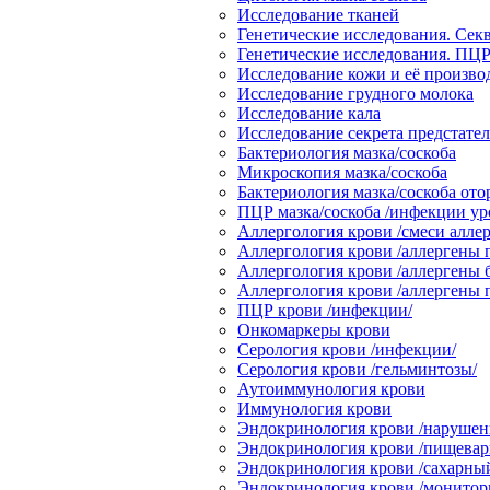
Исследование тканей
Генетические исследования. Сек
Генетические исследования. ПЦР
Исследование кожи и её произв
Исследование грудного молока
Исследование кала
Исследование секрета предстате
Бактериология мазка/соскоба
Микроскопия мазка/соскоба
Бактериология мазка/соскоба от
ПЦР мазка/соскоба /инфекции ур
Аллергология крови /смеси аллер
Аллергология крови /аллергены 
Аллергология крови /аллергены 
Аллергология крови /аллергены
ПЦР крови /инфекции/
Онкомаркеры крови
Серология крови /инфекции/
Серология крови /гельминтозы/
Аутоиммунология крови
Иммунология крови
Эндокринология крови /нарушени
Эндокринология крови /пищевари
Эндокринология крови /сахарный
Эндокринология крови /монитор