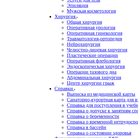
Эпиляция
Мужская косметология
Хирургия
Общая хирургия
Оперативная урология
Оперативная гинекология
Травматология-ортопедия
Нейрохирургия
Челюстно-лицевая хирургия
Пластические операции
Оперативная флебология
Эндоскопическая хирургия
Операции тазового дна
Абдоминальная хирургия
Центр хирургии грыж
Справки
Выписка из медицинской карты
Санаторно-курортная карта для 
Справка для поступления в учебн
Справка о допуске к занятиям сп
Справка о беременности
Справка о временной нетрудоспо
Справка в бассейн
Справка о состоянии здоровья