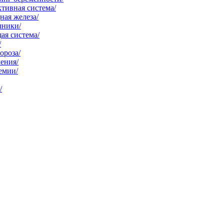
тивная система/
ая железа/
чники/
ая система/
/
ороза/
ения/
емии/
/