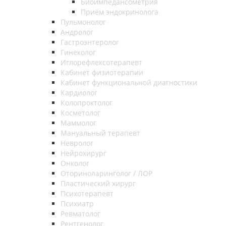
Биоимпедансометрия
Приём эндокринолога
Пульмонолог
Андролог
Гастроэнтеролог
Гинеколог
Иглорефлексотерапевт
Кабинет физиотерапии
Кабинет функциональной диагностики
Кардиолог
Колопроктолог
Косметолог
Маммолог
Мануальный терапевт
Невролог
Нейрохирург
Онколог
Оториноларинголог / ЛОР
Пластический хирург
Психотерапевт
Психиатр
Ревматолог
Рентгенолог