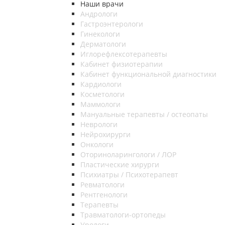
Наши врачи
Андрологи
Гастроэнтерологи
Гинекологи
Дерматологи
Иглорефлексотерапевты
Кабинет физиотерапии
Кабинет функциональной диагностики
Кардиологи
Косметологи
Маммологи
Мануальные терапевты / остеопаты
Неврологи
Нейрохирурги
Онкологи
Оториноларингологи / ЛОР
Пластические хирурги
Психиатры / Психотерапевт
Ревматологи
Рентгенологи
Терапевты
Травматологи-ортопеды
Урологи