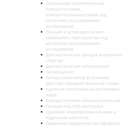
Чрезкожная чрезпеченочная
холецистостомия,
холецистохолангиостомия под
контролем ультразвукового
исследования
Пункция и аспирация из кист
забрюшного пространства под
контролем ультразвукового
исследования
Диагностическая пункция внутренних
структур
Диагностическая лапароскопия
Лапароцентез
Лапароскопическое устранение
диастаза передней брюшной стенки
Удаление эпителиально-копчиковых
ходов
Холецистэктомия лапароскопическая
Пункции под УЗИ-контролем
Удаление новообразований кожи и
подкожной клетчатки
Первичная хирургическая обработка