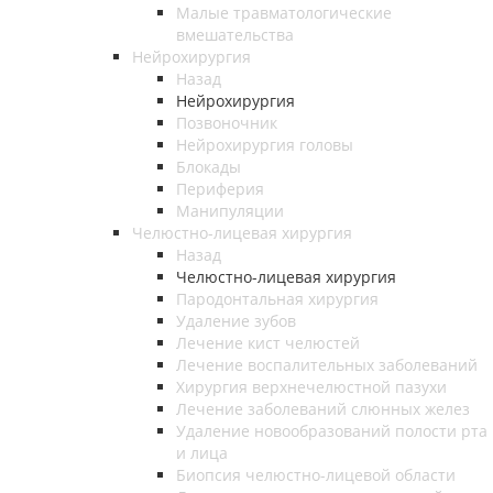
Малые травматологические
вмешательства
Нейрохирургия
Назад
Нейрохирургия
Позвоночник
Нейрохирургия головы
Блокады
Периферия
Манипуляции
Челюстно-лицевая хирургия
Назад
Челюстно-лицевая хирургия
Пародонтальная хирургия
Удаление зубов
Лечение кист челюстей
Лечение воспалительных заболеваний
Хирургия верхнечелюстной пазухи
Лечение заболеваний слюнных желез
Удаление новообразований полости рта
и лица
Биопсия челюстно-лицевой области