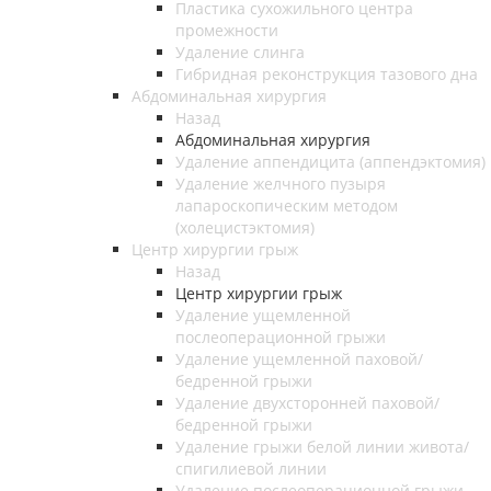
Пластика сухожильного центра
промежности
Удаление слинга
Гибридная реконструкция тазового дна
Абдоминальная хирургия
Назад
Абдоминальная хирургия
Удаление аппендицита (аппендэктомия)
Удаление желчного пузыря
лапароскопическим методом
(холецистэктомия)
Центр хирургии грыж
Назад
Центр хирургии грыж
Удаление ущемленной
послеоперационной грыжи
Удаление ущемленной паховой/
бедренной грыжи
Удаление двухсторонней паховой/
бедренной грыжи
Удаление грыжи белой линии живота/
спигилиевой линии
Удаление послеоперационной грыжи