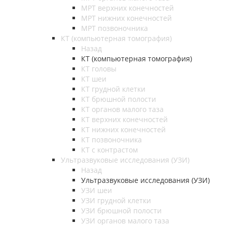
МРТ верхних конечностей
МРТ нижних конечностей
МРТ позвоночника
КТ (компьютерная томография)
Назад
КТ (компьютерная томография)
КТ головы
КТ шеи
КТ грудной клетки
КТ брюшной полости
КТ органов малого таза
КТ верхних конечностей
КТ нижних конечностей
КТ позвоночника
КТ с контрастом
Ультразвуковые исследования (УЗИ)
Назад
Ультразвуковые исследования (УЗИ)
УЗИ шеи
УЗИ грудной клетки
УЗИ брюшной полости
УЗИ органов малого таза