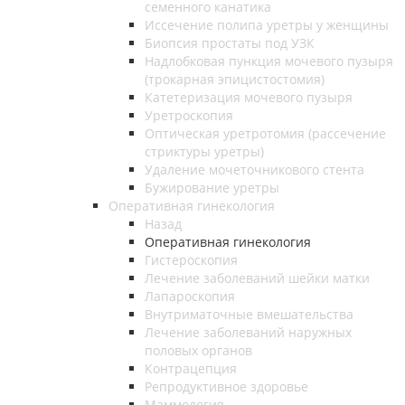
семенного канатика
Иссечение полипа уретры у женщины
Биопсия простаты под УЗК
Надлобковая пункция мочевого пузыря
(трокарная эпицистостомия)
Катетеризация мочевого пузыря
Уретроскопия
Оптическая уретротомия (рассечение
стриктуры уретры)
Удаление мочеточникового стента
Бужирование уретры
Оперативная гинекология
Назад
Оперативная гинекология
Гистероскопия
Лечение заболеваний шейки матки
Лапароскопия
Внутриматочные вмешательства
Лечение заболеваний наружных
половых органов
Контрацепция
Репродуктивное здоровье
Маммология