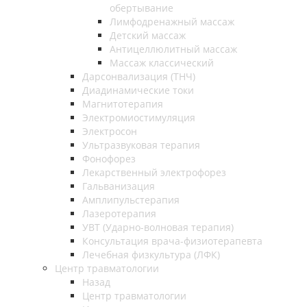
обертывание
Лимфодренажный массаж
Детский массаж
Антицеллюлитный массаж
Массаж классический
Дарсонвализация (ТНЧ)
Диадинамические токи
Магнитотерапия
Электромиостимуляция
Электросон
Ультразвуковая терапия
Фонофорез
Лекарственный электрофорез
Гальванизация
Амплипульстерапия
Лазеротерапия
УВТ (Ударно-волновая терапия)
Консультация врача-физиотерапевта
Лечебная физкультура (ЛФК)
Центр травматологии
Назад
Центр травматологии