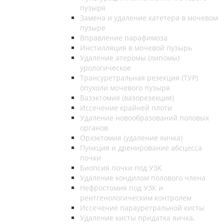
пузыря
Замена и удаление катетера в мочевом
пузыре
Вправление парафимоза
Инстилляция в мочевой пузырь
Удаление атеромы (липомы)
урологическое
Трансуретральная резекция (ТУР)
опухоли мочевого пузыря
Вазэктомия (вазорезекция)
Иссечение крайней плоти
Удаление новообразований половых
органов
Орхэктомия (удаление яичка)
Пункция и дренирование абсцесса
почки
Биопсия почки под УЗК
Удаление кондилом полового члена
Нефростомия под УЗК и
рентгенологическим контролем
Иссечение парауретральной кисты
Удаление кисты придатка яичка,