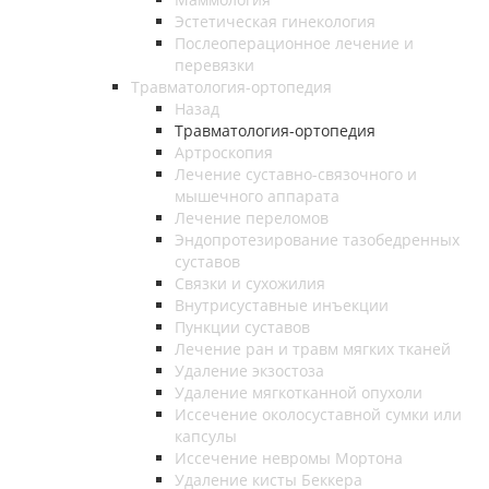
Эстетическая гинекология
Послеоперационное лечение и
перевязки
Травматология-ортопедия
Назад
Травматология-ортопедия
Артроскопия
Лечение суставно-связочного и
мышечного аппарата
Лечение переломов
Эндопротезирование тазобедренных
суставов
Связки и сухожилия
Внутрисуставные инъекции
Пункции суставов
Лечение ран и травм мягких тканей
Удаление экзостоза
Удаление мягкотканной опухоли
Иссечение околосуставной сумки или
капсулы
Иссечение невромы Мортона
Удаление кисты Беккера