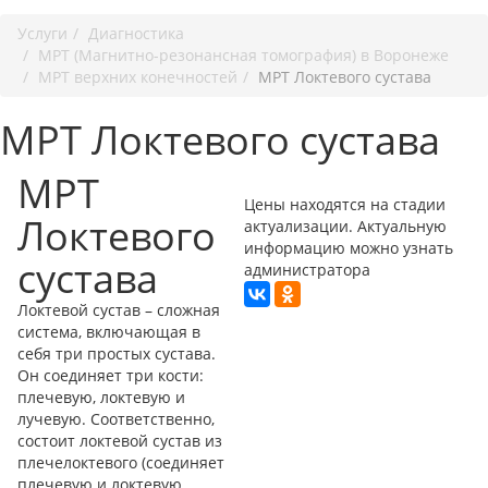
Услуги
Диагностика
МРТ (Магнитно-резонансная томография) в Воронеже
МРТ верхних конечностей
МРТ Локтевого сустава
МРТ Локтевого сустава
МРТ
Цены находятся на стадии
Локтевого
актуализации. Актуальную
информацию можно узнать
сустава
администратора
Локтевой сустав – сложная
система, включающая в
себя три простых сустава.
Он соединяет три кости:
плечевую, локтевую и
лучевую. Соответственно,
состоит локтевой сустав из
плечелоктевого (соединяет
плечевую и локтевую