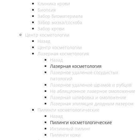
Клиника крови
Биопсия
Забор биоматериала
Забор мазка/соскоба
Забор крови
Центр косметологии
Назад
Центр косметологии
Лазерная косметология
Назад
Лазерная косметология
Лазерное удаление сосудистых
патологий
Лазерное удаление шрамов и рубцов
Не абляционное лазерное омоложение
Лазерная шлифовка и омоложение
Лазерная эпиляция диодным лазером
Пилинги косметологические
Назад
Пилинги косметологические
Интимный пилинг
Пилинги кожи