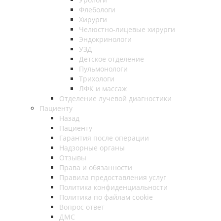
Флебологи
Хирурги
Челюстно-лицевые хирурги
Эндокринологи
УЗД
Детское отделение
Пульмонологи
Трихологи
ЛФК и массаж
Отделение лучевой диагностики
Пациенту
Назад
Пациенту
Гарантия после операции
Надзорные органы
Отзывы
Права и обязанности
Правила предоставления услуг
Политика конфиденциальности
Политика по файлам cookie
Вопрос ответ
ДМС