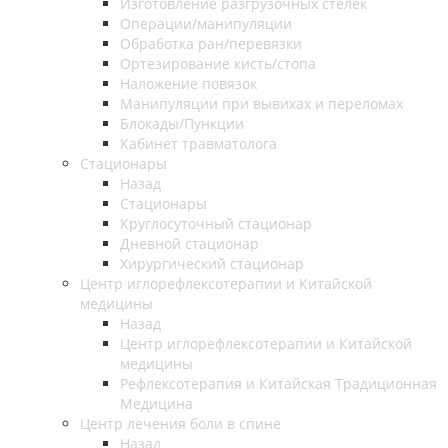
Изготовление разгрузочных стелек
Операции/манипуляции
Обработка ран/перевязки
Ортезирование кисть/стопа
Наложение повязок
Манипуляции при вывихах и переломах
Блокады/Пункции
Кабинет травматолога
Стационары
Назад
Стационары
Круглосуточный стационар
Дневной стационар
Хирургический стационар
Центр иглорефлексотерапии и Китайской
медицины
Назад
Центр иглорефлексотерапии и Китайской
медицины
Рефлексотерапия и Китайская Традиционная
Медицина
Центр лечения боли в спине
Назад