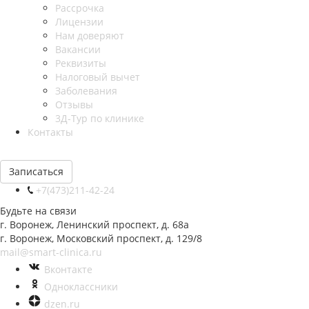
Рассрочка
Лицензии
Нам доверяют
Вакансии
Реквизиты
Налоговый вычет
Заболевания
Отзывы
3Д-Тур по клинике
Контакты
Записаться
+7(473)211-42-24
Будьте на связи
г. Воронеж, Ленинский проспект, д. 68а
г. Воронеж, Московский проспект, д. 129/8
mail@smart-clinica.ru
Вконтакте
Одноклассники
dzen.ru