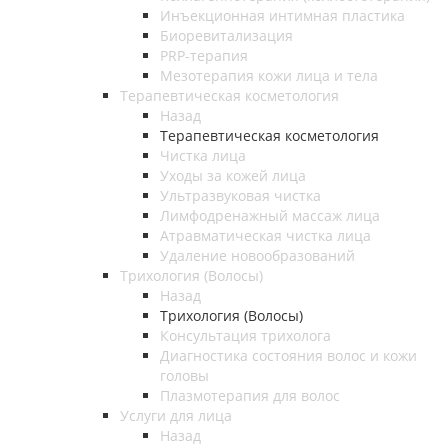
Инъекционная интимная пластика
Биоревитализация
PRP-терапия
Мезотерапия кожи лица и тела
Терапевтическая косметология
Назад
Терапевтическая косметология
Чистка лица
Уходы за кожей лица
Ультразвуковая чистка
Лимфодренажный массаж лица
Атравматическая чистка лица
Удаление новообразований
Трихология (Волосы)
Назад
Трихология (Волосы)
Консультация трихолога
Диагностика состояния волос и кожи
головы
Плазмотерапия для волос
Услуги для лица
Назад