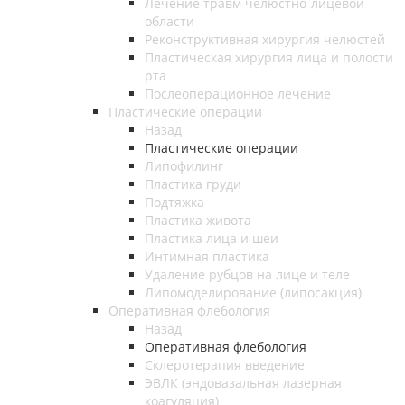
Лечение травм челюстно-лицевой
области
Реконструктивная хирургия челюстей
Пластическая хирургия лица и полости
рта
Послеоперационное лечение
Пластические операции
Назад
Пластические операции
Липофилинг
Пластика груди
Подтяжка
Пластика живота
Пластика лица и шеи
Интимная пластика
Удаление рубцов на лице и теле
Липомоделирование (липосакция)
Оперативная флебология
Назад
Оперативная флебология
Склеротерапия введение
ЭВЛК (эндовазальная лазерная
коагуляция)