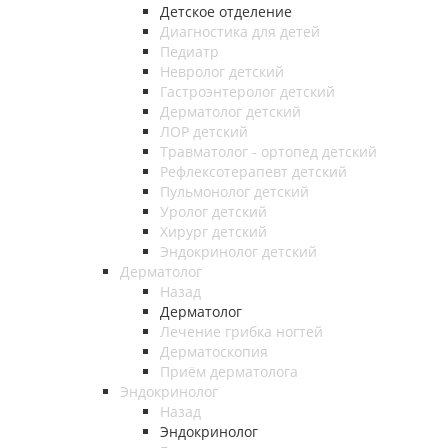
Детское отделение
Диагностика для детей
Педиатр
Невролог детский
Гастроэнтеролог детский
Дерматолог детский
ЛОР детский
Травматолог - ортопед детский
Рефлексотерапевт детский
Пульмонолог детский
Уролог детский
Хирург детский
Эндокринолог детский
Дерматолог
Назад
Дерматолог
Лечение грибка ногтей
Дерматоскопия
Приём дерматолога
Эндокринолог
Назад
Эндокринолог