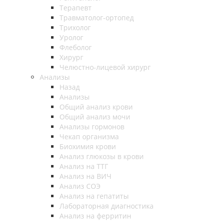
Терапевт
Травматолог-ортопед
Трихолог
Уролог
Флеболог
Хирург
Челюстно-лицевой хирург
Анализы
Назад
Анализы
Общий анализ крови
Общий анализ мочи
Анализы гормонов
Чекап организма
Биохимия крови
Анализ глюкозы в крови
Анализ на ТТГ
Анализ на ВИЧ
Анализ СОЭ
Анализ на гепатиты
Лабораторная диагностика
Анализ на ферритин