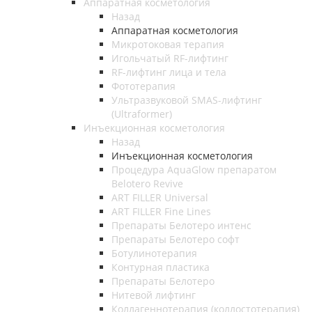
Аппаратная косметология
Назад
Аппаратная косметология
Микротоковая терапия
Игольчатый RF-лифтинг
RF-лифтинг лица и тела
Фототерапия
Ультразвуковой SMAS-лифтинг
(Ultraformer)
Инъекционная косметология
Назад
Инъекционная косметология
Процедура AquaGlow препаратом
Belotero Revive
ART FILLER Universal
ART FILLER Fine Lines
Препараты Белотеро интенс
Препараты Белотеро софт
Ботулинотерапия
Контурная пластика
Препараты Белотеро
Нитевой лифтинг
Коллагеннотерапия (коллостотерапия)