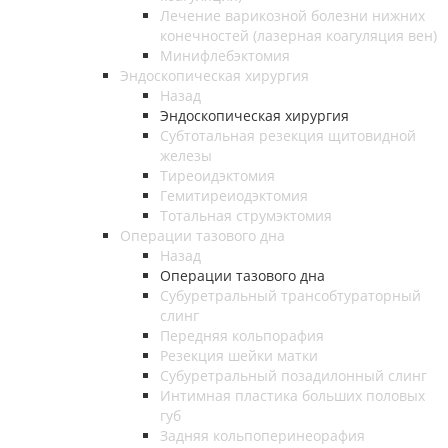
Лечение варикозной болезни нижних
конечностей (лазерная коагуляция вен)
Минифлебэктомия
Эндоскопическая хирургия
Назад
Эндоскопическая хирургия
Субтотальная резекция щитовидной
железы
Тиреоидэктомия
Гемитиреиодэктомия
Тотальная струмэктомия
Операции тазового дна
Назад
Операции тазового дна
Субуретральный трансобтураторный
слинг
Передняя кольпорафия
Резекция шейки матки
Субуретральный позадилонный слинг
Интимная пластика больших половых
губ
Задняя кольпоперинеорафия