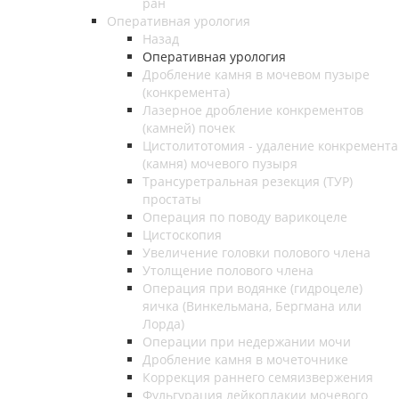
ран
Оперативная урология
Назад
Оперативная урология
Дробление камня в мочевом пузыре
(конкремента)
Лазерное дробление конкрементов
(камней) почек
Цистолитотомия - удаление конкремента
(камня) мочевого пузыря
Трансуретральная резекция (ТУР)
простаты
Операция по поводу варикоцеле
Цистоскопия
Увеличение головки полового члена
Утолщение полового члена
Операция при водянке (гидроцеле)
яичка (Винкельмана, Бергмана или
Лорда)
Операции при недержании мочи
Дробление камня в мочеточнике
Коррекция раннего семяизвержения
Фульгурация лейкоплакии мочевого