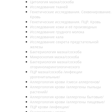
Цитология мазка/соскоба
Исследование тканей
Генетические исследования. Секвенирование.
Кровь
Генетические исследования. ПЦР. Кровь
Исследование кожи и её производных
Исследование грудного молока
Исследование кала
Исследование секрета предстательной
железы
Бактериология мазка/соскоба
Микроскопия мазка/соскоба
Бактериология мазка/соскоба
оториноларингологического
ПЦР мазка/соскоба /инфекции
урогенитальные/
Аллергология крови /смеси аллергенов/
Аллергология крови /аллергены пыльцы
растений/
Аллергология крови /аллергены бытовые/
Аллергология крови /аллергены пищевые/
ПЦР крови /инфекции/
Онкомаркеры крови