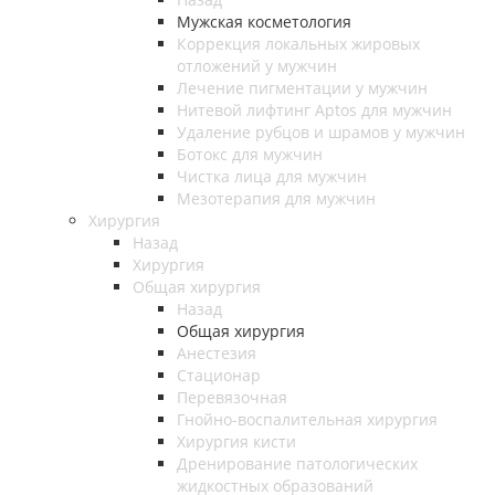
Мужская косметология
Коррекция локальных жировых
отложений у мужчин
Лечение пигментации у мужчин
Нитевой лифтинг Aptos для мужчин
Удаление рубцов и шрамов у мужчин
Ботокс для мужчин
Чистка лица для мужчин
Мезотерапия для мужчин
Хирургия
Назад
Хирургия
Общая хирургия
Назад
Общая хирургия
Анестезия
Стационар
Перевязочная
Гнойно-воспалительная хирургия
Хирургия кисти
Дренирование патологических
жидкостных образований