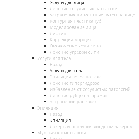
Услуги для лица
Лечение сосудистых патологий
Устранения пигментных пятен на лице
Контурная пластика губ
Моделирование лица
Лифтинг
Коррекция морщин
Омоложение кожи лица
Лечение угревой сыпи
Услуги для тела
Назад
Услуги для тела
Эпиляция волос на теле
Лечение гипергидроза
Избавление от сосудистых патологий
Лечение рубцов и шрамов
Устранение растяжек
Эпиляция
Назад
Эпиляция
Лазерная эпиляция диодным лазером
Мужская косметология
Назад