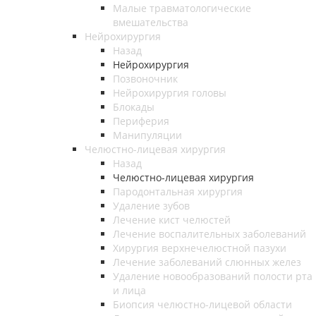
Малые травматологические
вмешательства
Нейрохирургия
Назад
Нейрохирургия
Позвоночник
Нейрохирургия головы
Блокады
Периферия
Манипуляции
Челюстно-лицевая хирургия
Назад
Челюстно-лицевая хирургия
Пародонтальная хирургия
Удаление зубов
Лечение кист челюстей
Лечение воспалительных заболеваний
Хирургия верхнечелюстной пазухи
Лечение заболеваний слюнных желез
Удаление новообразований полости рта
и лица
Биопсия челюстно-лицевой области