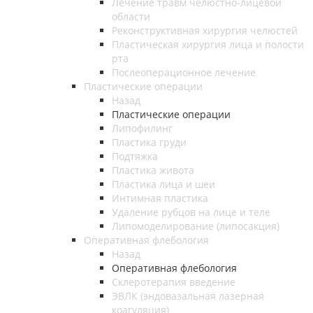
Лечение травм челюстно-лицевой
области
Реконструктивная хирургия челюстей
Пластическая хирургия лица и полости
рта
Послеоперационное лечение
Пластические операции
Назад
Пластические операции
Липофилинг
Пластика груди
Подтяжка
Пластика живота
Пластика лица и шеи
Интимная пластика
Удаление рубцов на лице и теле
Липомоделирование (липосакция)
Оперативная флебология
Назад
Оперативная флебология
Склеротерапия введение
ЭВЛК (эндовазальная лазерная
коагуляция)