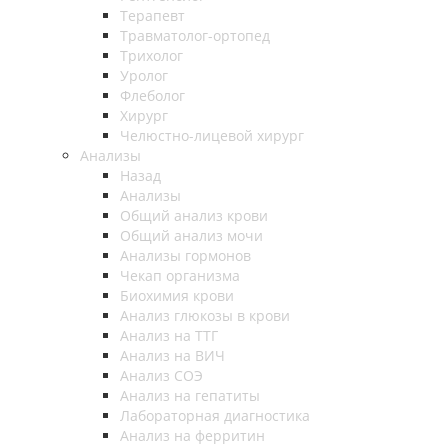
Терапевт
Травматолог-ортопед
Трихолог
Уролог
Флеболог
Хирург
Челюстно-лицевой хирург
Анализы
Назад
Анализы
Общий анализ крови
Общий анализ мочи
Анализы гормонов
Чекап организма
Биохимия крови
Анализ глюкозы в крови
Анализ на ТТГ
Анализ на ВИЧ
Анализ СОЭ
Анализ на гепатиты
Лабораторная диагностика
Анализ на ферритин