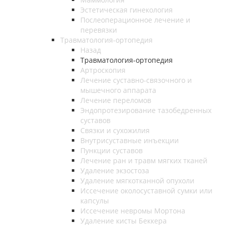
Эстетическая гинекология
Послеоперационное лечение и
перевязки
Травматология-ортопедия
Назад
Травматология-ортопедия
Артроскопия
Лечение суставно-связочного и
мышечного аппарата
Лечение переломов
Эндопротезирование тазобедренных
суставов
Связки и сухожилия
Внутрисуставные инъекции
Пункции суставов
Лечение ран и травм мягких тканей
Удаление экзостоза
Удаление мягкотканной опухоли
Иссечение околосуставной сумки или
капсулы
Иссечение невромы Мортона
Удаление кисты Беккера