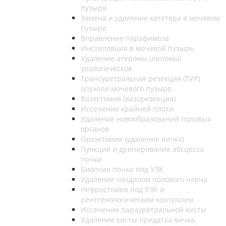
пузыря
Замена и удаление катетера в мочевом
пузыре
Вправление парафимоза
Инстилляция в мочевой пузырь
Удаление атеромы (липомы)
урологическое
Трансуретральная резекция (ТУР)
опухоли мочевого пузыря
Вазэктомия (вазорезекция)
Иссечение крайней плоти
Удаление новообразований половых
органов
Орхэктомия (удаление яичка)
Пункция и дренирование абсцесса
почки
Биопсия почки под УЗК
Удаление кондилом полового члена
Нефростомия под УЗК и
рентгенологическим контролем
Иссечение парауретральной кисты
Удаление кисты придатка яичка,