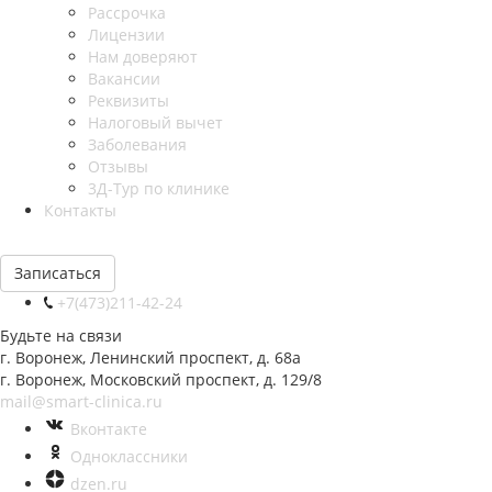
Рассрочка
Лицензии
Нам доверяют
Вакансии
Реквизиты
Налоговый вычет
Заболевания
Отзывы
3Д-Тур по клинике
Контакты
Записаться
+7(473)211-42-24
Будьте на связи
г. Воронеж, Ленинский проспект, д. 68а
г. Воронеж, Московский проспект, д. 129/8
mail@smart-clinica.ru
Вконтакте
Одноклассники
dzen.ru