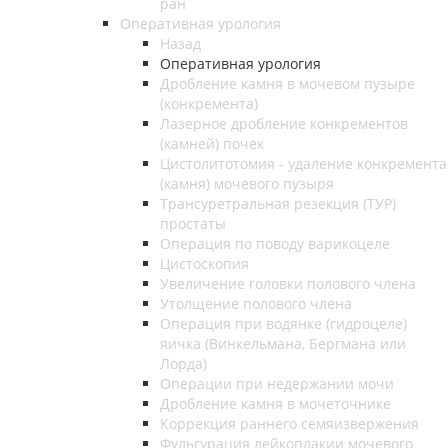
ран
Оперативная урология
Назад
Оперативная урология
Дробление камня в мочевом пузыре
(конкремента)
Лазерное дробление конкрементов
(камней) почек
Цистолитотомия - удаление конкремента
(камня) мочевого пузыря
Трансуретральная резекция (ТУР)
простаты
Операция по поводу варикоцеле
Цистоскопия
Увеличение головки полового члена
Утолщение полового члена
Операция при водянке (гидроцеле)
яичка (Винкельмана, Бергмана или
Лорда)
Операции при недержании мочи
Дробление камня в мочеточнике
Коррекция раннего семяизвержения
Фульгурация лейкоплакии мочевого