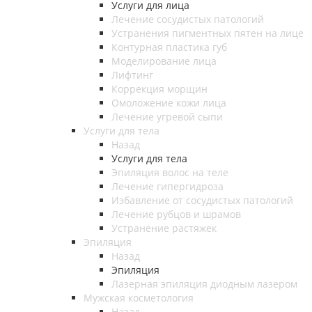
Услуги для лица
Лечение сосудистых патологий
Устранения пигментных пятен на лице
Контурная пластика губ
Моделирование лица
Лифтинг
Коррекция морщин
Омоложение кожи лица
Лечение угревой сыпи
Услуги для тела
Назад
Услуги для тела
Эпиляция волос на теле
Лечение гипергидроза
Избавление от сосудистых патологий
Лечение рубцов и шрамов
Устранение растяжек
Эпиляция
Назад
Эпиляция
Лазерная эпиляция диодным лазером
Мужская косметология
Назад