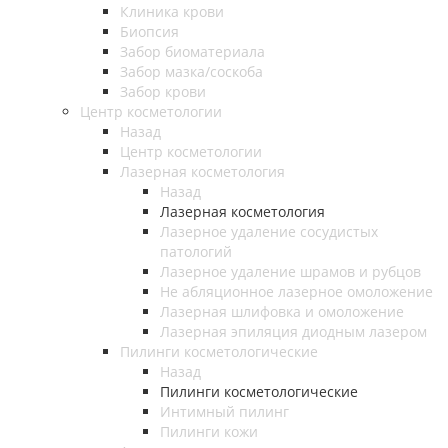
Клиника крови
Биопсия
Забор биоматериала
Забор мазка/соскоба
Забор крови
Центр косметологии
Назад
Центр косметологии
Лазерная косметология
Назад
Лазерная косметология
Лазерное удаление сосудистых
патологий
Лазерное удаление шрамов и рубцов
Не абляционное лазерное омоложение
Лазерная шлифовка и омоложение
Лазерная эпиляция диодным лазером
Пилинги косметологические
Назад
Пилинги косметологические
Интимный пилинг
Пилинги кожи