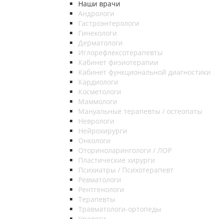
Наши врачи
Андрологи
Гастроэнтерологи
Гинекологи
Дерматологи
Иглорефлексотерапевты
Кабинет физиотерапии
Кабинет функциональной диагностики
Кардиологи
Косметологи
Маммологи
Мануальные терапевты / остеопаты
Неврологи
Нейрохирурги
Онкологи
Оториноларингологи / ЛОР
Пластические хирурги
Психиатры / Психотерапевт
Ревматологи
Рентгенологи
Терапевты
Травматологи-ортопеды
Урологи