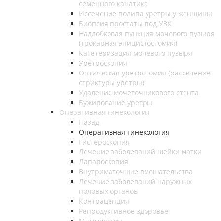
семенного канатика
Иссечение полипа уретры у женщины
Биопсия простаты под УЗК
Надлобковая пункция мочевого пузыря
(трокарная эпицистостомия)
Катетеризация мочевого пузыря
Уретроскопия
Оптическая уретротомия (рассечение
стриктуры уретры)
Удаление мочеточникового стента
Бужирование уретры
Оперативная гинекология
Назад
Оперативная гинекология
Гистероскопия
Лечение заболеваний шейки матки
Лапароскопия
Внутриматочные вмешательства
Лечение заболеваний наружных
половых органов
Контрацепция
Репродуктивное здоровье
Маммология