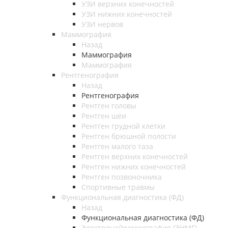
УЗИ верхних конечностей
УЗИ нижних конечностей
УЗИ нервов
Маммография
Назад
Маммография
Маммография
Рентгенография
Назад
Рентгенография
Рентген головы
Рентген шеи
Рентген грудной клетки
Рентген брюшной полости
Рентген малого таза
Рентген верхних конечностей
Рентген нижних конечностей
Рентген позвоночника
Спортивные травмы
Функциональная диагностика (ФД)
Назад
Функциональная диагностика (ФД)
Электронейромиография (ЭНМГ)