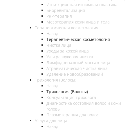
Инъекционная интимная пластика
Биоревитализация
PRP-терапия
Мезотерапия кожи лица и тела
Терапевтическая косметология
Назад
Терапевтическая косметология
Чистка лица
Уходы за кожей лица
Ультразвуковая чистка
Лимфодренажный массаж лица
Атравматическая чистка лица
Удаление новообразований
Трихология (Волосы)
Назад
Трихология (Волосы)
Консультация трихолога
Диагностика состояния волос и кожи
головы
Плазмотерапия для волос
Услуги для лица
Назад