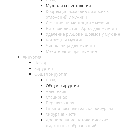
Мужская косметология
Коррекция локальных жировых
отложений у мужчин
Лечение пигментации у мужчин
Нитевой лифтинг Aptos для мужчин
Удаление рубцов и шрамов у мужчин
Ботокс для мужчин
Чистка лица для мужчин
Мезотерапия для мужчин
Хирургия
Назад
Хирургия
Общая хирургия
Назад
Общая хирургия
Анестезия
Стационар
Перевязочная
Гнойно-воспалительная хирургия
Хирургия кисти
Дренирование патологических
жидкостных образований