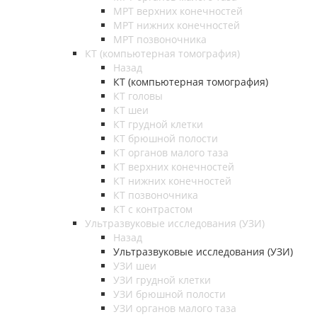
МРТ верхних конечностей
МРТ нижних конечностей
МРТ позвоночника
КТ (компьютерная томография)
Назад
КТ (компьютерная томография)
КТ головы
КТ шеи
КТ грудной клетки
КТ брюшной полости
КТ органов малого таза
КТ верхних конечностей
КТ нижних конечностей
КТ позвоночника
КТ с контрастом
Ультразвуковые исследования (УЗИ)
Назад
Ультразвуковые исследования (УЗИ)
УЗИ шеи
УЗИ грудной клетки
УЗИ брюшной полости
УЗИ органов малого таза