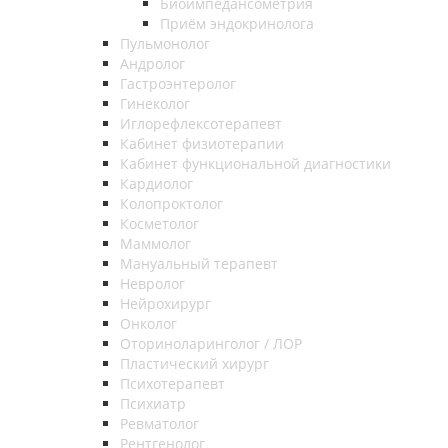
Биоимпедансометрия
Приём эндокринолога
Пульмонолог
Андролог
Гастроэнтеролог
Гинеколог
Иглорефлексотерапевт
Кабинет физиотерапии
Кабинет функциональной диагностики
Кардиолог
Колопроктолог
Косметолог
Маммолог
Мануальный терапевт
Невролог
Нейрохирург
Онколог
Оториноларинголог / ЛОР
Пластический хирург
Психотерапевт
Психиатр
Ревматолог
Рентгенолог