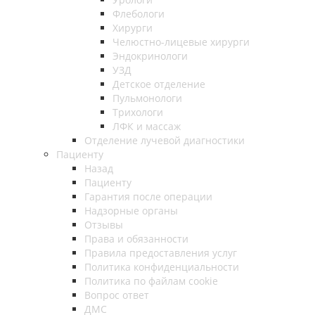
Флебологи
Хирурги
Челюстно-лицевые хирурги
Эндокринологи
УЗД
Детское отделение
Пульмонологи
Трихологи
ЛФК и массаж
Отделение лучевой диагностики
Пациенту
Назад
Пациенту
Гарантия после операции
Надзорные органы
Отзывы
Права и обязанности
Правила предоставления услуг
Политика конфиденциальности
Политика по файлам cookie
Вопрос ответ
ДМС