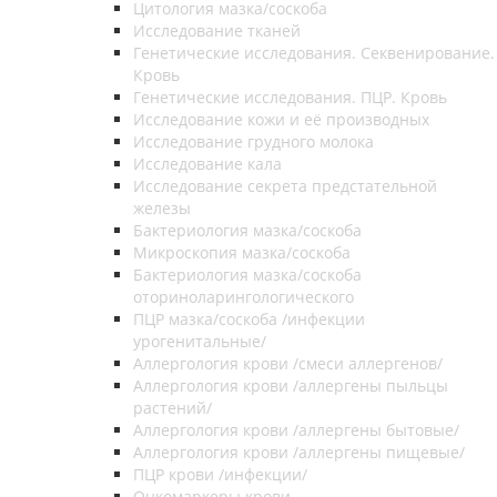
Цитология мазка/соскоба
Исследование тканей
Генетические исследования. Секвенирование.
Кровь
Генетические исследования. ПЦР. Кровь
Исследование кожи и её производных
Исследование грудного молока
Исследование кала
Исследование секрета предстательной
железы
Бактериология мазка/соскоба
Микроскопия мазка/соскоба
Бактериология мазка/соскоба
оториноларингологического
ПЦР мазка/соскоба /инфекции
урогенитальные/
Аллергология крови /смеси аллергенов/
Аллергология крови /аллергены пыльцы
растений/
Аллергология крови /аллергены бытовые/
Аллергология крови /аллергены пищевые/
ПЦР крови /инфекции/
Онкомаркеры крови