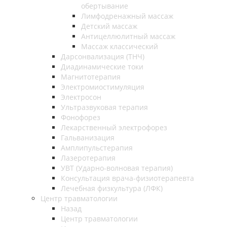
обертывание
Лимфодренажный массаж
Детский массаж
Антицеллюлитный массаж
Массаж классический
Дарсонвализация (ТНЧ)
Диадинамические токи
Магнитотерапия
Электромиостимуляция
Электросон
Ультразвуковая терапия
Фонофорез
Лекарственный электрофорез
Гальванизация
Амплипульстерапия
Лазеротерапия
УВТ (Ударно-волновая терапия)
Консультация врача-физиотерапевта
Лечебная физкультура (ЛФК)
Центр травматологии
Назад
Центр травматологии