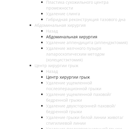
Пластика сухожильного центра
промежности
Удаление слинга
Гибридная реконструкция тазового дна
Абдоминальная хирургия
Назад
Абдоминальная хирургия
Удаление аппендицита (аппендэктомия)
Удаление желчного пузыря
лапароскопическим методом
(холецистэктомия)
Центр хирургии грыж
Назад
Центр хирургии грыж
Удаление ущемленной
послеоперационной грыжи
Удаление ущемленной паховой/
бедренной грыжи
Удаление двухсторонней паховой/
бедренной грыжи
Удаление грыжи белой линии живота/
спигилиевой линии
Удаление послеоперационной грыжи