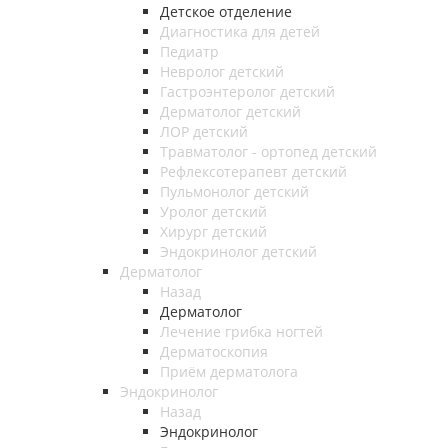
Детское отделение
Диагностика для детей
Педиатр
Невролог детский
Гастроэнтеролог детский
Дерматолог детский
ЛОР детский
Травматолог - ортопед детский
Рефлексотерапевт детский
Пульмонолог детский
Уролог детский
Хирург детский
Эндокринолог детский
Дерматолог
Назад
Дерматолог
Лечение грибка ногтей
Дерматоскопия
Приём дерматолога
Эндокринолог
Назад
Эндокринолог