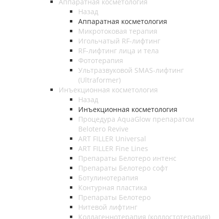
Аппаратная косметология
Назад
Аппаратная косметология
Микротоковая терапия
Игольчатый RF-лифтинг
RF-лифтинг лица и тела
Фототерапия
Ультразвуковой SMAS-лифтинг
(Ultraformer)
Инъекционная косметология
Назад
Инъекционная косметология
Процедура AquaGlow препаратом
Belotero Revive
ART FILLER Universal
ART FILLER Fine Lines
Препараты Белотеро интенс
Препараты Белотеро софт
Ботулинотерапия
Контурная пластика
Препараты Белотеро
Нитевой лифтинг
Коллагеннотерапия (коллостотерапия)