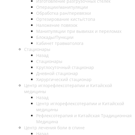
Изготовление разгрузочных стелек
Операции/манипуляции
Обработка ран/перевязки
Ортезирование кисть/стопа
Наложение повязок
Манипуляции при вывихах и переломах
Блокады/Пункции
Кабинет травматолога
Стационары
Назад
Стационары
Круглосуточный стационар
Дневной стационар
Хирургический стационар
Центр иглорефлексотерапии и Китайской
медицины
Назад
Центр иглорефлексотерапии и Китайской
медицины
Рефлексотерапия и Китайская Традиционная
Медицина
Центр лечения боли в спине
Назад