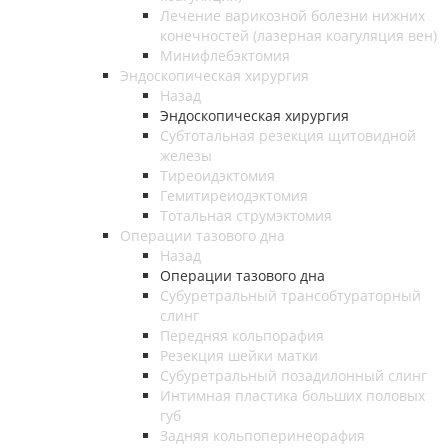
Лечение варикозной болезни нижних
конечностей (лазерная коагуляция вен)
Минифлебэктомия
Эндоскопическая хирургия
Назад
Эндоскопическая хирургия
Субтотальная резекция щитовидной
железы
Тиреоидэктомия
Гемитиреиодэктомия
Тотальная струмэктомия
Операции тазового дна
Назад
Операции тазового дна
Субуретральный трансобтураторный
слинг
Передняя кольпорафия
Резекция шейки матки
Субуретральный позадилонный слинг
Интимная пластика больших половых
губ
Задняя кольпоперинеорафия