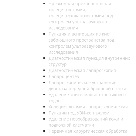
Чрезкожная чрезпеченочная
холецистостомия,
холецистохолангиостомия под
контролем ультразвукового
исследования
Пункция и аспирация из кист
забрюшного пространства под
контролем ультразвукового
исследования
Диагностическая пункция внутренних
структур
Диагностическая лапароскопия
Лапароцентез
Лапароскопическое устранение
диастаза передней брюшной стенки
Удаление эпителиально-копчиковых
ходов
Холецистэктомия лапароскопическая
Пункции под УЗИ-контролем
Удаление новообразований кожи и
подкожной клетчатки
Первичная хирургическая обработка