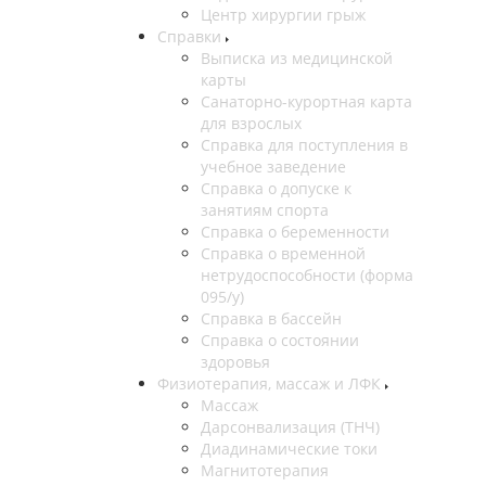
Центр хирургии грыж
Справки
Выписка из медицинской
карты
Санаторно-курортная карта
для взрослых
Справка для поступления в
учебное заведение
Справка о допуске к
занятиям спорта
Справка о беременности
Справка о временной
нетрудоспособности (форма
095/у)
Справка в бассейн
Справка о состоянии
здоровья
Физиотерапия, массаж и ЛФК
Массаж
Дарсонвализация (ТНЧ)
Диадинамические токи
Магнитотерапия