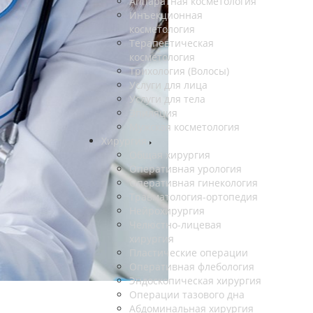
Аппаратная косметология
Инъекционная
косметология
Терапевтическая
косметология
Трихология (Волосы)
Услуги для лица
Услуги для тела
Эпиляция
Мужская косметология
Хирургия
Общая хирургия
Оперативная урология
Оперативная гинекология
Травматология-ортопедия
Нейрохирургия
Челюстно-лицевая
хирургия
Пластические операции
Оперативная флебология
Эндоскопическая хирургия
Операции тазового дна
Абдоминальная хирургия