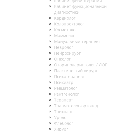
Кабинет физиотерапии
Кабинет функциональной
диагностики
Кардиолог
Колопроктолог
Косметолог
Маммолог
Мануальный терапевт
Невролог
Нейрохирург
Онколог
Оториноларинголог / ЛОР
Пластический хирург
Психотерапевт
Психиатр
Ревматолог
Рентгенолог
Терапевт
Травматолог-ортопед
Трихолог
Уролог
Флеболог
Хирург