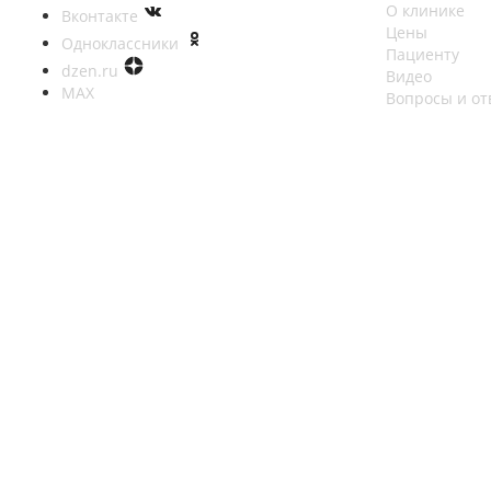
О клинике
Вконтакте
Цены
Одноклассники
Пациенту
dzen.ru
Видео
MAX
Вопросы и от