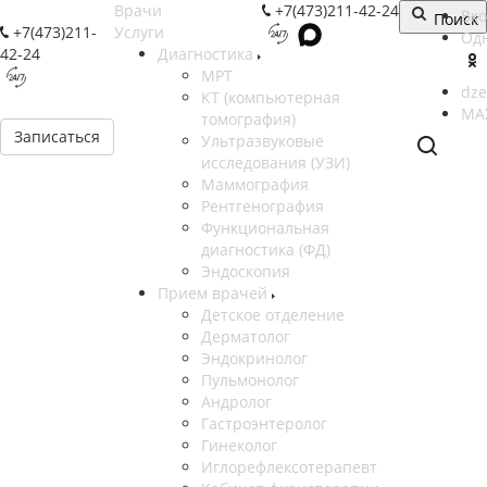
Врачи
+7(473)211-42-24
Вк
Поиск
+7(473)211-
Услуги
Од
42-24
Диагностика
МРТ
dze
КТ (компьютерная
MA
томография)
Записаться
Ультразвуковые
исследования (УЗИ)
Маммография
Рентгенография
Функциональная
диагностика (ФД)
Эндоскопия
Прием врачей
Детское отделение
Дерматолог
Эндокринолог
Пульмонолог
Андролог
Гастроэнтеролог
Гинеколог
Иглорефлексотерапевт