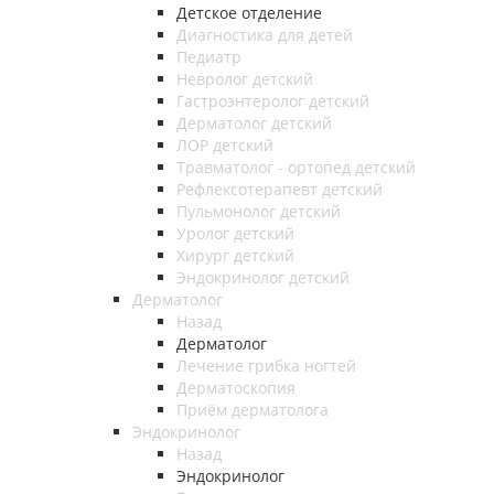
Детское отделение
Диагностика для детей
Педиатр
Невролог детский
Гастроэнтеролог детский
Дерматолог детский
ЛОР детский
Травматолог - ортопед детский
Рефлексотерапевт детский
Пульмонолог детский
Уролог детский
Хирург детский
Эндокринолог детский
Дерматолог
Назад
Дерматолог
Лечение грибка ногтей
Дерматоскопия
Приём дерматолога
Эндокринолог
Назад
Эндокринолог