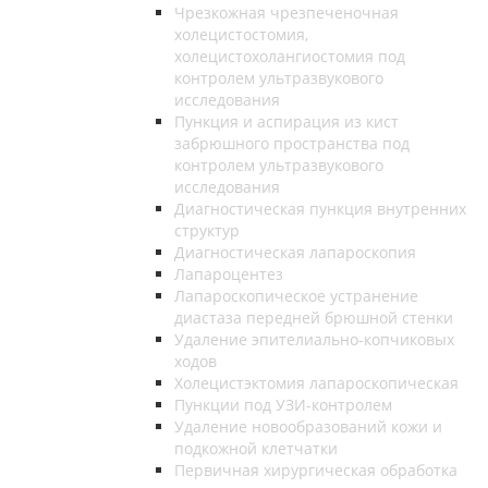
Чрезкожная чрезпеченочная
холецистостомия,
холецистохолангиостомия под
контролем ультразвукового
исследования
Пункция и аспирация из кист
забрюшного пространства под
контролем ультразвукового
исследования
Диагностическая пункция внутренних
структур
Диагностическая лапароскопия
Лапароцентез
Лапароскопическое устранение
диастаза передней брюшной стенки
Удаление эпителиально-копчиковых
ходов
Холецистэктомия лапароскопическая
Пункции под УЗИ-контролем
Удаление новообразований кожи и
подкожной клетчатки
Первичная хирургическая обработка