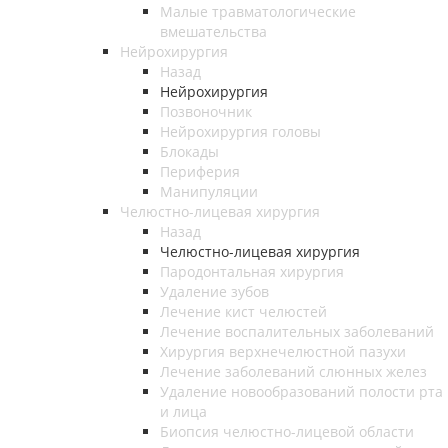
Малые травматологические
вмешательства
Нейрохирургия
Назад
Нейрохирургия
Позвоночник
Нейрохирургия головы
Блокады
Периферия
Манипуляции
Челюстно-лицевая хирургия
Назад
Челюстно-лицевая хирургия
Пародонтальная хирургия
Удаление зубов
Лечение кист челюстей
Лечение воспалительных заболеваний
Хирургия верхнечелюстной пазухи
Лечение заболеваний слюнных желез
Удаление новообразований полости рта
и лица
Биопсия челюстно-лицевой области