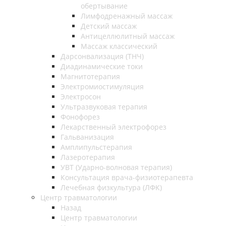
обертывание
Лимфодренажный массаж
Детский массаж
Антицеллюлитный массаж
Массаж классический
Дарсонвализация (ТНЧ)
Диадинамические токи
Магнитотерапия
Электромиостимуляция
Электросон
Ультразвуковая терапия
Фонофорез
Лекарственный электрофорез
Гальванизация
Амплипульстерапия
Лазеротерапия
УВТ (Ударно-волновая терапия)
Консультация врача-физиотерапевта
Лечебная физкультура (ЛФК)
Центр травматологии
Назад
Центр травматологии