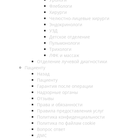
Флебологи
Хирурги
Челюстно-лицевые хирурги
Эндокринологи
УЗД
Детское отделение
Пульмонологи
Трихологи
ЛФК и массаж
Отделение лучевой диагностики
Пациенту
Назад
Пациенту
Гарантия после операции
Надзорные органы
Отзывы
Права и обязанности
Правила предоставления услуг
Политика конфиденциальности
Политика по файлам cookie
Вопрос ответ
ДМС