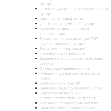
пузыря
Замена и удаление катетера в мочевом
пузыре
Вправление парафимоза
Инстилляция в мочевой пузырь
Удаление атеромы (липомы)
урологическое
Трансуретральная резекция (ТУР)
опухоли мочевого пузыря
Вазэктомия (вазорезекция)
Иссечение крайней плоти
Удаление новообразований половых
органов
Орхэктомия (удаление яичка)
Пункция и дренирование абсцесса
почки
Биопсия почки под УЗК
Удаление кондилом полового члена
Нефростомия под УЗК и
рентгенологическим контролем
Иссечение парауретральной кисты
Удаление кисты придатка яичка,