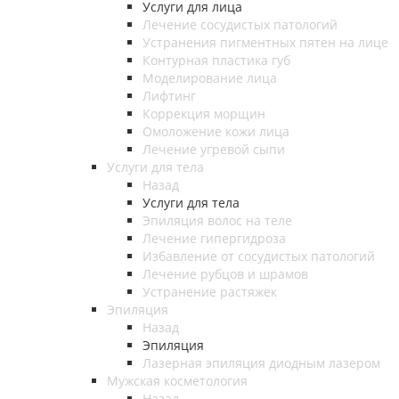
Услуги для лица
Лечение сосудистых патологий
Устранения пигментных пятен на лице
Контурная пластика губ
Моделирование лица
Лифтинг
Коррекция морщин
Омоложение кожи лица
Лечение угревой сыпи
Услуги для тела
Назад
Услуги для тела
Эпиляция волос на теле
Лечение гипергидроза
Избавление от сосудистых патологий
Лечение рубцов и шрамов
Устранение растяжек
Эпиляция
Назад
Эпиляция
Лазерная эпиляция диодным лазером
Мужская косметология
Назад