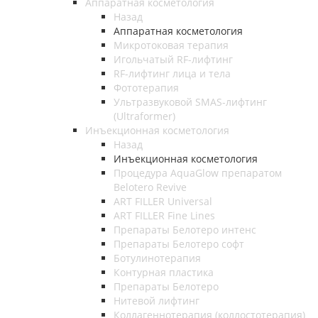
Аппаратная косметология
Назад
Аппаратная косметология
Микротоковая терапия
Игольчатый RF-лифтинг
RF-лифтинг лица и тела
Фототерапия
Ультразвуковой SMAS-лифтинг
(Ultraformer)
Инъекционная косметология
Назад
Инъекционная косметология
Процедура AquaGlow препаратом
Belotero Revive
ART FILLER Universal
ART FILLER Fine Lines
Препараты Белотеро интенс
Препараты Белотеро софт
Ботулинотерапия
Контурная пластика
Препараты Белотеро
Нитевой лифтинг
Коллагеннотерапия (коллостотерапия)