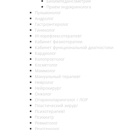
Биоимпедансометрия
Приём эндокринолога
Пульмонолог
Андролог
Гастроэнтеролог
Гинеколог
Иглорефлексотерапевт
Кабинет физиотерапии
Кабинет функциональной диагностики
Кардиолог
Колопроктолог
Косметолог
Маммолог
Мануальный терапевт
Невролог
Нейрохирург
Онколог
Оториноларинголог / ЛОР
Пластический хирург
Психотерапевт
Психиатр
Ревматолог
Рентгенолог