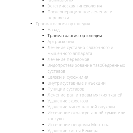
Эстетическая гинекология
Послеоперационное лечение и
перевязки
Травматология-ортопедия
Назад
Травматология-ортопедия
Артроскопия
Лечение суставно-связочного и
мышечного аппарата
Лечение переломов
Эндопротезирование тазобедренных
суставов
Связки и сухожилия
Внутрисуставные инъекции
Пункции суставов
Лечение ран и травм мягких тканей
Удаление экзостоза
Удаление мягкотканной опухоли
Иссечение околосуставной сумки или
капсулы
Иссечение невромы Мортона
Удаление кисты Беккера