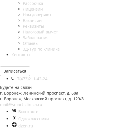
Рассрочка
Лицензии
Нам доверяют
Вакансии
Реквизиты
Налоговый вычет
Заболевания
Отзывы
3Д-Тур по клинике
Контакты
Записаться
+7(473)211-42-24
Будьте на связи
г. Воронеж, Ленинский проспект, д. 68а
г. Воронеж, Московский проспект, д. 129/8
mail@smart-clinica.ru
Вконтакте
Одноклассники
dzen.ru