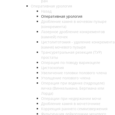
ран
Оперативная урология
Назад
Оперативная урология
Дробление камня в мочевом пузыре
(конкремента)
Лазерное дробление конкрементов
(камней) почек
Цистолитотомия - удаление конкремента
(камня) мочевого пузыря
Трансуретральная резекция (ТУР)
простаты
Операция по поводу варикоцеле
Цистоскопия
Увеличение головки полового члена
Утолщение полового члена
Операция при водянке (гидроцеле)
яичка (Винкельмана, Бергмана или
Лорда)
Операции при недержании мочи
Дробление камня в мочеточнике
Коррекция раннего семяизвержения
Фульгурация лейкоплакии мочевого