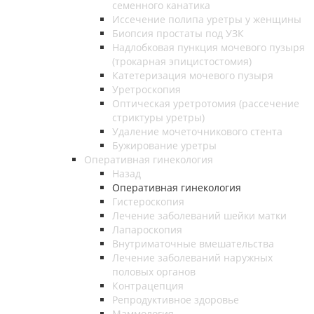
семенного канатика
Иссечение полипа уретры у женщины
Биопсия простаты под УЗК
Надлобковая пункция мочевого пузыря
(трокарная эпицистостомия)
Катетеризация мочевого пузыря
Уретроскопия
Оптическая уретротомия (рассечение
стриктуры уретры)
Удаление мочеточникового стента
Бужирование уретры
Оперативная гинекология
Назад
Оперативная гинекология
Гистероскопия
Лечение заболеваний шейки матки
Лапароскопия
Внутриматочные вмешательства
Лечение заболеваний наружных
половых органов
Контрацепция
Репродуктивное здоровье
Маммология