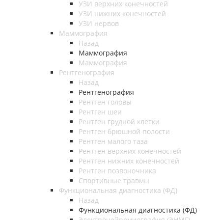
УЗИ верхних конечностей
УЗИ нижних конечностей
УЗИ нервов
Маммография
Назад
Маммография
Маммография
Рентгенография
Назад
Рентгенография
Рентген головы
Рентген шеи
Рентген грудной клетки
Рентген брюшной полости
Рентген малого таза
Рентген верхних конечностей
Рентген нижних конечностей
Рентген позвоночника
Спортивные травмы
Функциональная диагностика (ФД)
Назад
Функциональная диагностика (ФД)
Электронейромиография (ЭНМГ)