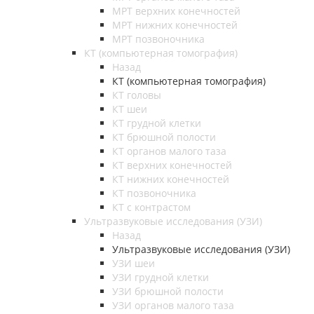
МРТ верхних конечностей
МРТ нижних конечностей
МРТ позвоночника
КТ (компьютерная томография)
Назад
КТ (компьютерная томография)
КТ головы
КТ шеи
КТ грудной клетки
КТ брюшной полости
КТ органов малого таза
КТ верхних конечностей
КТ нижних конечностей
КТ позвоночника
КТ с контрастом
Ультразвуковые исследования (УЗИ)
Назад
Ультразвуковые исследования (УЗИ)
УЗИ шеи
УЗИ грудной клетки
УЗИ брюшной полости
УЗИ органов малого таза