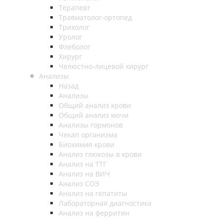
Терапевт
Травматолог-ортопед
Трихолог
Уролог
Флеболог
Хирург
Челюстно-лицевой хирург
Анализы
Назад
Анализы
Общий анализ крови
Общий анализ мочи
Анализы гормонов
Чекап организма
Биохимия крови
Анализ глюкозы в крови
Анализ на ТТГ
Анализ на ВИЧ
Анализ СОЭ
Анализ на гепатиты
Лабораторная диагностика
Анализ на ферритин