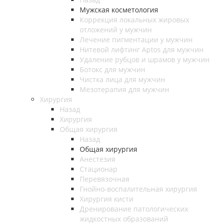
Мужская косметология
Коррекция локальных жировых
отложений у мужчин
Лечение пигментации у мужчин
Нитевой лифтинг Aptos для мужчин
Удаление рубцов и шрамов у мужчин
Ботокс для мужчин
Чистка лица для мужчин
Мезотерапия для мужчин
Хирургия
Назад
Хирургия
Общая хирургия
Назад
Общая хирургия
Анестезия
Стационар
Перевязочная
Гнойно-воспалительная хирургия
Хирургия кисти
Дренирование патологических
жидкостных образований