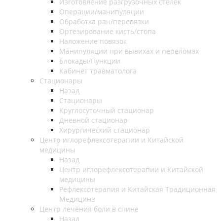
Изготовление разгрузочных стелек
Операции/манипуляции
Обработка ран/перевязки
Ортезирование кисть/стопа
Наложение повязок
Манипуляции при вывихах и переломах
Блокады/Пункции
Кабинет травматолога
Стационары
Назад
Стационары
Круглосуточный стационар
Дневной стационар
Хирургический стационар
Центр иглорефлексотерапии и Китайской
медицины
Назад
Центр иглорефлексотерапии и Китайской
медицины
Рефлексотерапия и Китайская Традиционная
Медицина
Центр лечения боли в спине
Назад