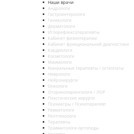
Наши врачи
Андрологи
Гастроэнтерологи
Гинекологи
Дерматологи
Иглорефлексотерапевты
Кабинет физиотерапии
Кабинет функциональной диагностики
Кардиологи
Косметологи
Маммологи
Мануальные терапевты / остеопаты
Неврологи
Нейрохирурги
Онкологи
Оториноларингологи / ЛОР
Пластические хирурги
Психиатры / Психотерапевт
Ревматологи
Рентгенологи
Терапевты
Травматологи-ортопеды
Урологи