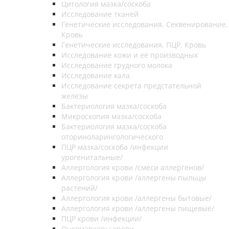
Цитология мазка/соскоба
Исследование тканей
Генетические исследования. Секвенирование.
Кровь
Генетические исследования. ПЦР. Кровь
Исследование кожи и её производных
Исследование грудного молока
Исследование кала
Исследование секрета предстательной
железы
Бактериология мазка/соскоба
Микроскопия мазка/соскоба
Бактериология мазка/соскоба
оториноларингологического
ПЦР мазка/соскоба /инфекции
урогенитальные/
Аллергология крови /смеси аллергенов/
Аллергология крови /аллергены пыльцы
растений/
Аллергология крови /аллергены бытовые/
Аллергология крови /аллергены пищевые/
ПЦР крови /инфекции/
Онкомаркеры крови