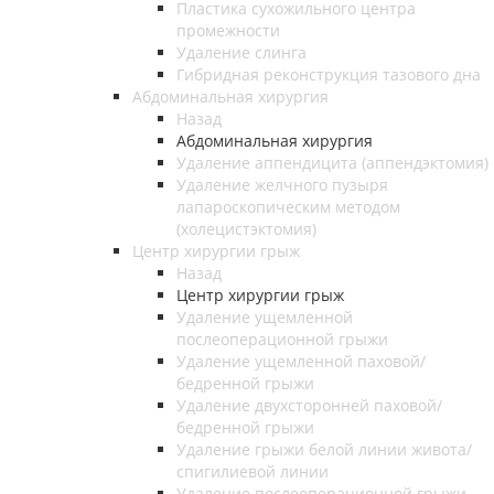
Пластика сухожильного центра
промежности
Удаление слинга
Гибридная реконструкция тазового дна
Абдоминальная хирургия
Назад
Абдоминальная хирургия
Удаление аппендицита (аппендэктомия)
Удаление желчного пузыря
лапароскопическим методом
(холецистэктомия)
Центр хирургии грыж
Назад
Центр хирургии грыж
Удаление ущемленной
послеоперационной грыжи
Удаление ущемленной паховой/
бедренной грыжи
Удаление двухсторонней паховой/
бедренной грыжи
Удаление грыжи белой линии живота/
спигилиевой линии
Удаление послеоперационной грыжи