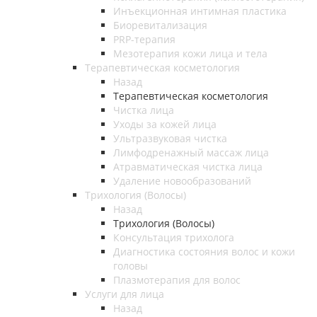
Инъекционная интимная пластика
Биоревитализация
PRP-терапия
Мезотерапия кожи лица и тела
Терапевтическая косметология
Назад
Терапевтическая косметология
Чистка лица
Уходы за кожей лица
Ультразвуковая чистка
Лимфодренажный массаж лица
Атравматическая чистка лица
Удаление новообразований
Трихология (Волосы)
Назад
Трихология (Волосы)
Консультация трихолога
Диагностика состояния волос и кожи
головы
Плазмотерапия для волос
Услуги для лица
Назад