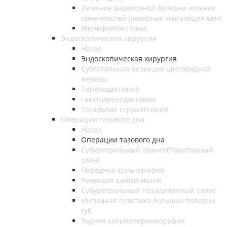
Лечение варикозной болезни нижних
конечностей (лазерная коагуляция вен)
Минифлебэктомия
Эндоскопическая хирургия
Назад
Эндоскопическая хирургия
Субтотальная резекция щитовидной
железы
Тиреоидэктомия
Гемитиреиодэктомия
Тотальная струмэктомия
Операции тазового дна
Назад
Операции тазового дна
Субуретральный трансобтураторный
слинг
Передняя кольпорафия
Резекция шейки матки
Субуретральный позадилонный слинг
Интимная пластика больших половых
губ
Задняя кольпоперинеорафия