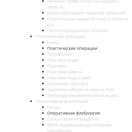
Лечение травм челюстно-лицевой
области
Реконструктивная хирургия челюстей
Пластическая хирургия лица и полости
рта
Послеоперационное лечение
Пластические операции
Назад
Пластические операции
Липофилинг
Пластика груди
Подтяжка
Пластика живота
Пластика лица и шеи
Интимная пластика
Удаление рубцов на лице и теле
Липомоделирование (липосакция)
Оперативная флебология
Назад
Оперативная флебология
Склеротерапия введение
ЭВЛК (эндовазальная лазерная
коагуляция)