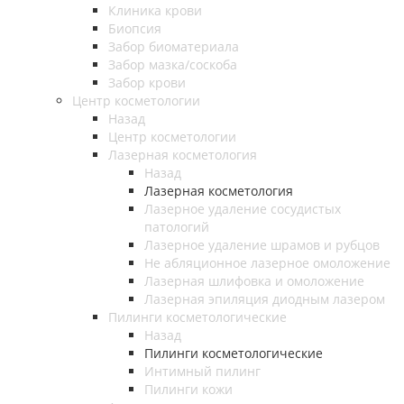
Клиника крови
Биопсия
Забор биоматериала
Забор мазка/соскоба
Забор крови
Центр косметологии
Назад
Центр косметологии
Лазерная косметология
Назад
Лазерная косметология
Лазерное удаление сосудистых
патологий
Лазерное удаление шрамов и рубцов
Не абляционное лазерное омоложение
Лазерная шлифовка и омоложение
Лазерная эпиляция диодным лазером
Пилинги косметологические
Назад
Пилинги косметологические
Интимный пилинг
Пилинги кожи