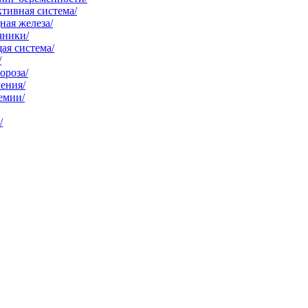
тивная система/
ая железа/
чники/
ая система/
/
ороза/
ения/
емии/
/