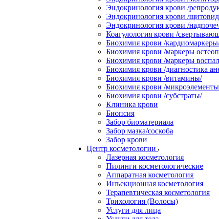
Эндокринология крови /репродук
Эндокринология крови /щитовидн
Эндокринология крови /надпоче
Коагулология крови /свертывающ
Биохимия крови /кардиомаркеры
Биохимия крови /маркеры остеоп
Биохимия крови /маркеры воспал
Биохимия крови /диагностика ан
Биохимия крови /витамины/
Биохимия крови /микроэлементы
Биохимия крови /субстраты/
Клиника крови
Биопсия
Забор биоматериала
Забор мазка/соскоба
Забор крови
Центр косметологии
Лазерная косметология
Пилинги косметологические
Аппаратная косметология
Инъекционная косметология
Терапевтическая косметология
Трихология (Волосы)
Услуги для лица
Услуги для тела