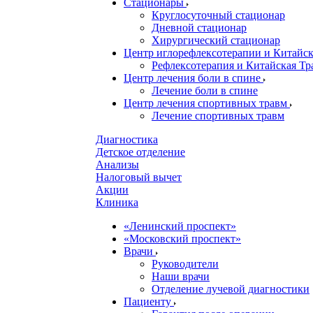
Стационары
Круглосуточный стационар
Дневной стационар
Хирургический стационар
Центр иглорефлексотерапии и Китай
Рефлексотерапия и Китайская Т
Центр лечения боли в спине
Лечение боли в спине
Центр лечения спортивных травм
Лечение спортивных травм
Диагностика
Детское отделение
Анализы
Налоговый вычет
Акции
Клиника
«Ленинский проспект»
«Московский проспект»
Врачи
Руководители
Наши врачи
Отделение лучевой диагностики
Пациенту