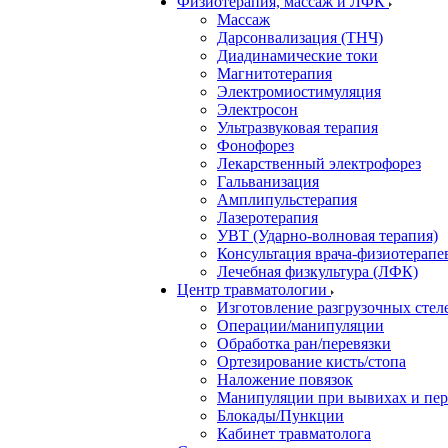
Физиотерапия, массаж и ЛФК
Массаж
Дарсонвализация (ТНЧ)
Диадинамические токи
Магнитотерапия
Электромиостимуляция
Электросон
Ультразвуковая терапия
Фонофорез
Лекарственный электрофорез
Гальванизация
Амплипульстерапия
Лазеротерапия
УВТ (Ударно-волновая терапия)
Консультация врача-физиотерапе
Лечебная физкультура (ЛФК)
Центр травматологии
Изготовление разгрузочных стел
Операции/манипуляции
Обработка ран/перевязки
Ортезирование кисть/стопа
Наложение повязок
Манипуляции при вывихах и пе
Блокады/Пункции
Кабинет травматолога