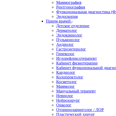
Маммография
Рентгенография
Функциональная диагностика (Ф
Эндоскопия
Прием врачей
Детское отделение
Дерматолог
Эндокринолог
Пульмонолог
Андролог
Гастроэнтеролог
Гинеколог
Иглорефлексотерапевт
Кабинет физиотерапии
Кабинет функциональной диагн
Кардиолог
Колопроктолог
Косметолог
Маммолог
Мануальный терапевт
Невролог
Нейрохирург
Онколог
Оториноларинголог / ЛОР
Пластический хирург