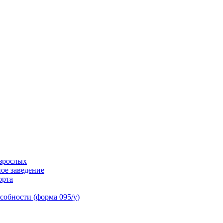
взрослых
ое заведение
орта
собности (форма 095/у)