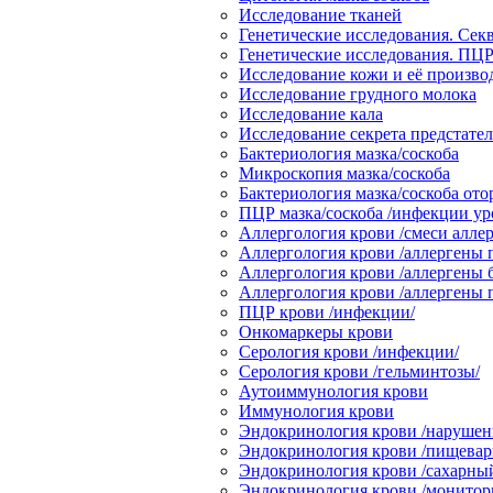
Исследование тканей
Генетические исследования. Сек
Генетические исследования. ПЦР
Исследование кожи и её произв
Исследование грудного молока
Исследование кала
Исследование секрета предстате
Бактериология мазка/соскоба
Микроскопия мазка/соскоба
Бактериология мазка/соскоба от
ПЦР мазка/соскоба /инфекции ур
Аллергология крови /смеси аллер
Аллергология крови /аллергены 
Аллергология крови /аллергены 
Аллергология крови /аллергены
ПЦР крови /инфекции/
Онкомаркеры крови
Серология крови /инфекции/
Серология крови /гельминтозы/
Аутоиммунология крови
Иммунология крови
Эндокринология крови /нарушени
Эндокринология крови /пищевари
Эндокринология крови /сахарный
Эндокринология крови /монитор