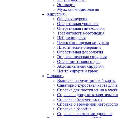
Эпиляция
Мужская косметология
Хирургия
Общая хирургия
Оперативная урология
Оперативная гинекология
Травматология-ортопедия
Нейрохирургия
Челюстно-лицевая хирургия
Пластические операции
Оперативная флебология
Эндоскопическая хирургия
Операции тазового дна
Абдоминальная хирургия
Центр хирургии грыж
Справки
Выписка из медицинской карты
Санаторно-курортная карта для 
Справка для поступления в учебн
Справка о допуске к занятиям сп
Справка о беременности
Справка о временной нетрудоспо
Справка в бассейн
Справка о состоянии здоровья