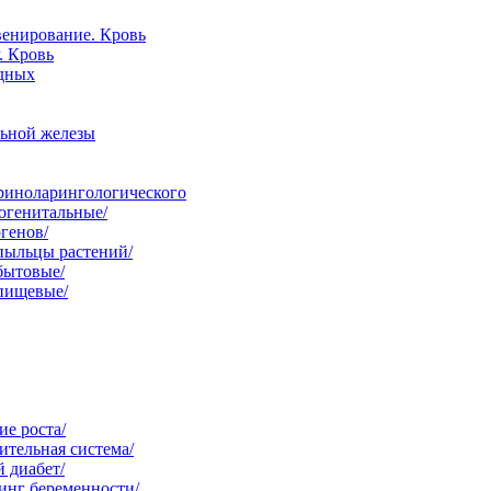
венирование. Кровь
. Кровь
одных
льной железы
ориноларингологического
огенитальные/
генов/
пыльцы растений/
бытовые/
 пищевые/
е роста/
тельная система/
 диабет/
инг беременности/