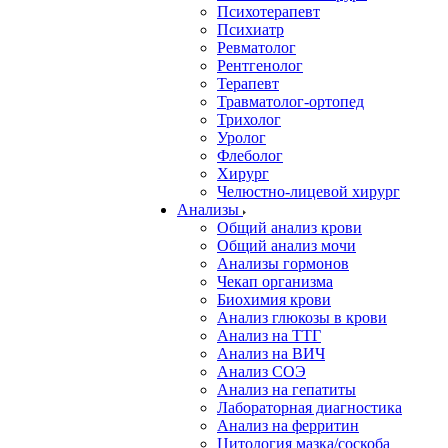
Психотерапевт
Психиатр
Ревматолог
Рентгенолог
Терапевт
Травматолог-ортопед
Трихолог
Уролог
Флеболог
Хирург
Челюстно-лицевой хирург
Анализы
Общий анализ крови
Общий анализ мочи
Анализы гормонов
Чекап организма
Биохимия крови
Анализ глюкозы в крови
Анализ на ТТГ
Анализ на ВИЧ
Анализ СОЭ
Анализ на гепатиты
Лабораторная диагностика
Анализ на ферритин
Цитология мазка/соскоба