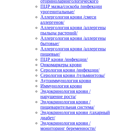
оториноларингологического
ПЦР мазка/соскоба /инфекции
урогенитальные/
Аллергология крови /смеси
аллергенов/
Аллергология крови /аллергены
пыльцы растений/
Аллергология крови /аллергены
бытовые/
Аллергология крови /аллергены
пищевые/
ПЦР крови /инфекции/
Онкомаркеры крови
Серология крови /инфекции/
Серология крови /гельминтозы/
Аутоиммунология крови
Иммунология крови
Эндокринология крови /
нарушение роста/
Эндокринология крови /
пищеварительная система/
Эндокринология крови /сахарный
диабет/
Эндокринология крови /
мониторинг беременности/