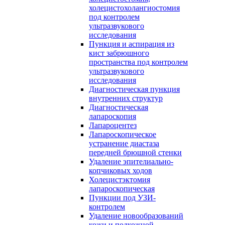
холецистохолангиостомия
под контролем
ультразвукового
исследования
Пункция и аспирация из
кист забрюшного
пространства под контролем
ультразвукового
исследования
Диагностическая пункция
внутренних структур
Диагностическая
лапароскопия
Лапароцентез
Лапароскопическое
устранение диастаза
передней брюшной стенки
Удаление эпителиально-
копчиковых ходов
Холецистэктомия
лапароскопическая
Пункции под УЗИ-
контролем
Удаление новообразований
кожи и подкожной