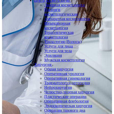
Центр косметологии
Лазерная косметология
Пилинги
косметологические
Аппаратная косметология
Инъекционная
косметология
Терапевтическая
косметология
Трихология (Волосы)
Услуги для лица
Услуги для тела
Эпиляция
Мужская косметология
Хирургия
Общая хирургия
Оперативная урология
Оперативная гинекология
Травматология-ортопедия
Нейрохирургия
Челюстно-лицевая хирургия
Пластические операции
Оперативная флебология
Эндоскопическая хирургия
Операции тазового дна