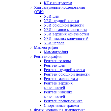
КТ с контрастом
Ультразвуковые исследования
(УЗИ)
УЗИ шеи
УЗИ грудной клетки
УЗИ брюшной полости
УЗИ органов малого таза
УЗИ верхних конечностей
УЗИ нижних конечностей
УЗИ нервов
Маммография
Маммография
Рентгенография
Рентген головы
Рентген шеи
Рентген грудной клетки
Рентген брюшной полости
Рентген малого таза
Рентген верхних
конечностей
Рентген нижних
конечностей
Рентген позвоночника
Спортивные травмы
Функциональная диагностика