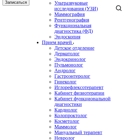
Записаться
Ультразвуковые
исследования (УЗИ)
Маммография
Рентгенография
Функциональная
диагностика (ФД)
Эндоскопия
Прием врачей
Детское отделение
Дерматолог
Эндокринолог
Пульмонолог
Андролог
Гастроэнтеролог
Гинеколог
Иглорефлексотерапевт
Кабинет физиотерапии
Кабинет функциональной
диагностики
Кардиолог
Колопроктолог
Косметолог
Маммолог
Мануальный терапевт
Невролог