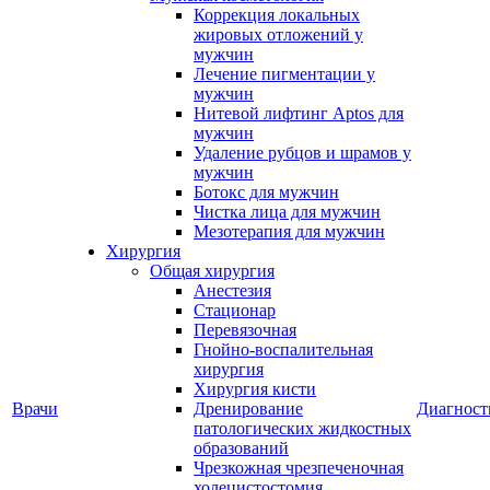
Коррекция локальных
жировых отложений у
мужчин
Лечение пигментации у
мужчин
Нитевой лифтинг Aptos для
мужчин
Удаление рубцов и шрамов у
мужчин
Ботокс для мужчин
Чистка лица для мужчин
Мезотерапия для мужчин
Хирургия
Общая хирургия
Анестезия
Стационар
Перевязочная
Гнойно-воспалительная
хирургия
Хирургия кисти
Врачи
Дренирование
Диагност
патологических жидкостных
образований
Чрезкожная чрезпеченочная
холецистостомия,