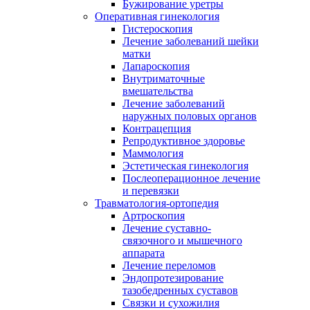
Бужирование уретры
Оперативная гинекология
Гистероскопия
Лечение заболеваний шейки
матки
Лапароскопия
Внутриматочные
вмешательства
Лечение заболеваний
наружных половых органов
Контрацепция
Репродуктивное здоровье
Маммология
Эстетическая гинекология
Послеоперационное лечение
и перевязки
Травматология-ортопедия
Артроскопия
Лечение суставно-
связочного и мышечного
аппарата
Лечение переломов
Эндопротезирование
тазобедренных суставов
Связки и сухожилия