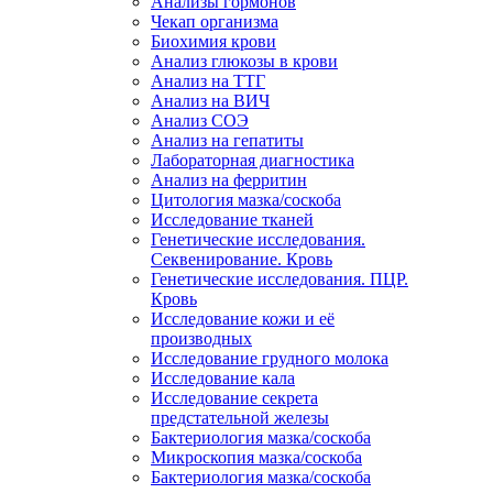
Анализы гормонов
Чекап организма
Биохимия крови
Анализ глюкозы в крови
Анализ на ТТГ
Анализ на ВИЧ
Анализ СОЭ
Анализ на гепатиты
Лабораторная диагностика
Анализ на ферритин
Цитология мазка/соскоба
Исследование тканей
Генетические исследования.
Секвенирование. Кровь
Генетические исследования. ПЦР.
Кровь
Исследование кожи и её
производных
Исследование грудного молока
Исследование кала
Исследование секрета
предстательной железы
Бактериология мазка/соскоба
Микроскопия мазка/соскоба
Бактериология мазка/соскоба