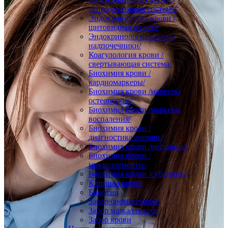
репродуктивная система/
Эндокринология крови /
щитовидная железа/
Эндокринология крови /
надпочечники/
Коагулология крови /
свертывающая система/
Биохимия крови /
кардиомаркеры/
Биохимия крови /маркеры
остеопороза/
Биохимия крови /маркеры
воспаления/
Биохимия крови /
диагностика анемии/
Биохимия крови /витамины/
Биохимия крови /
микроэлементы/
Биохимия крови /субстраты/
Клиника крови
Биопсия
Забор биоматериала
Забор мазка/соскоба
Забор крови