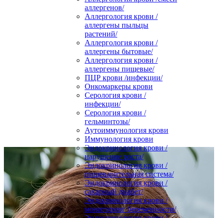
аллергенов/
Аллергология крови /
аллергены пыльцы
растений/
Аллергология крови /
аллергены бытовые/
Аллергология крови /
аллергены пищевые/
ПЦР крови /инфекции/
Онкомаркеры крови
Серология крови /
инфекции/
Серология крови /
гельминтозы/
Аутоиммунология крови
Иммунология крови
Эндокринология крови /
нарушение роста/
Эндокринология крови /
пищеварительная система/
Эндокринология крови /
сахарный диабет/
Эндокринология крови /
мониторинг беременности/
Эндокринология крови /