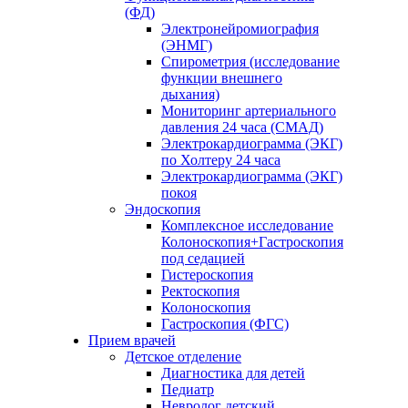
(ФД)
Электронейромиография
(ЭНМГ)
Спирометрия (исследование
функции внешнего
дыхания)
Мониторинг артериального
давления 24 часа (СМАД)
Электрокардиограмма (ЭКГ)
по Холтеру 24 часа
Электрокардиограмма (ЭКГ)
покоя
Эндоскопия
Комплексное исследование
Колоноскопия+Гастроскопия
под седацией
Гистероскопия
Ректоскопия
Колоноскопия
Гастроскопия (ФГС)
Прием врачей
Детское отделение
Диагностика для детей
Педиатр
Невролог детский