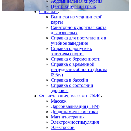
Абдоминальная хирургия
Центр хирургии грыж
Справки
Выписка из медицинской
карты
Санаторно-курортная карта
для взрослых
Справка для поступления в
учебное заведение
Справка о допуске к
занятиям спорта
Справка о беременности
Справка о временной
нетрудоспособности (форма
095/у)
Справка в бассейн
Справка о состоянии
здоровья
Физиотерапия, массаж и ЛФК
Массаж
Дарсонвализация (ТНЧ)
Диадинамические токи
Магнитотерапия
Электромиостимуляция
Электросон