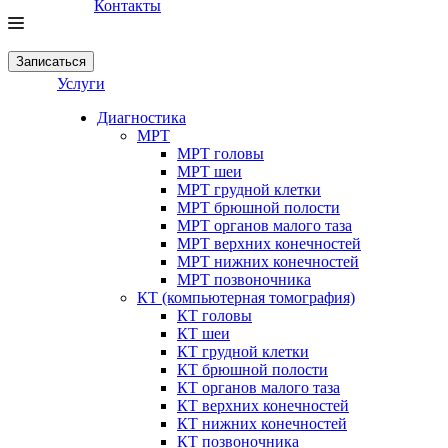
Контакты
Записаться
Услуги
Диагностика
МРТ
МРТ головы
МРТ шеи
МРТ грудной клетки
МРТ брюшной полости
МРТ органов малого таза
МРТ верхних конечностей
МРТ нижних конечностей
МРТ позвоночника
КТ (компьютерная томография)
КТ головы
КТ шеи
КТ грудной клетки
КТ брюшной полости
КТ органов малого таза
КТ верхних конечностей
КТ нижних конечностей
КТ позвоночника