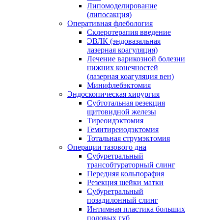
Липомоделирование
(липосакция)
Оперативная флебология
Склеротерапия введение
ЭВЛК (эндовазальная
лазерная коагуляция)
Лечение варикозной болезни
нижних конечностей
(лазерная коагуляция вен)
Минифлебэктомия
Эндоскопическая хирургия
Субтотальная резекция
щитовидной железы
Тиреоидэктомия
Гемитиреиодэктомия
Тотальная струмэктомия
Операции тазового дна
Субуретральный
трансобтураторный слинг
Передняя кольпорафия
Резекция шейки матки
Субуретральный
позадилонный слинг
Интимная пластика больших
половых губ