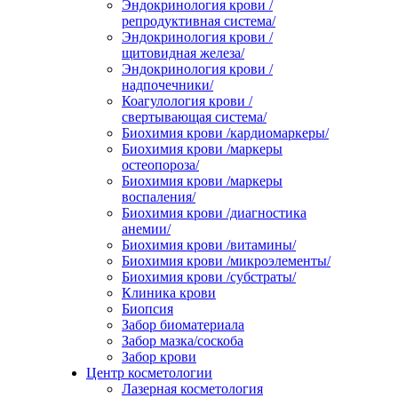
Эндокринология крови /
репродуктивная система/
Эндокринология крови /
щитовидная железа/
Эндокринология крови /
надпочечники/
Коагулология крови /
свертывающая система/
Биохимия крови /кардиомаркеры/
Биохимия крови /маркеры
остеопороза/
Биохимия крови /маркеры
воспаления/
Биохимия крови /диагностика
анемии/
Биохимия крови /витамины/
Биохимия крови /микроэлементы/
Биохимия крови /субстраты/
Клиника крови
Биопсия
Забор биоматериала
Забор мазка/соскоба
Забор крови
Центр косметологии
Лазерная косметология