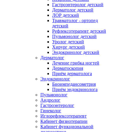
Гастроэнтеролог детский
Дерматолог детский
ЛОР детский
Травматолог - ортопед
детский
Рефлексотерапевт детский
Пульмонолог детский
Уролог детский
Хирург детский
Эндокринолог детский
Дерматолог
Лечение грибка ногтей
Дерматоскопия
Приём дерматолога
Эндокринолог
Биоимпедансометрия
Приём эндокринолога
Пульмонолог
Андролог
Гастроэнтеролог
Гинеколог
Иглорефлексотерапевт
Кабинет физиотерапии
Кабинет функциональной
диагностики