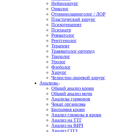
Нейрохирург
Онколог
Оториноларинголог / ЛОР
Пластический хирург
Психотерапевт
Психиатр
Ревматолог
Рентгенолог
Терапевт
Травматолог-ортопед
Трихолог
Уролог
Флеболог
Хирург
Челюстно-лицевой хирург
Анализы
Общий анализ крови
Общий анализ мочи
Анализы гормонов
Чекап организма
Биохимия крови
Анализ глюкозы в крови
Анализ на ТТГ
Анализ на ВИЧ
Анализ СОЭ