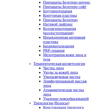
Препараты Белотеро интенс
Препараты Белотеро софт
Ботулинотерапия
Контурная пластика
Препараты Белотеро
Нитевой лифтинг
Коллагеннотерапия
(коллостотерапия)
Инъекционная интимная
пластика
Биоревитализация
PRP-терапия
Мезотерапия кожи лица и
тела
Терапевтическая косметология
Чистка лица
Уходы за кожей лица
Ультразвуковая чистка
Лимфодренажный массаж
лица
Атравматическая чистка
лица
Удаление новообразований
Трихология (Волосы)
Консультация трихолога