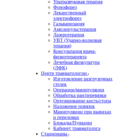
Ультразвуковая терапия
Фонофорез
Лекарственный
электрофорез
Гальванизация
Амплипульстерапия
Лазеротерапия
УВТ (Ударно-волновая
терапия)
Консультация врача-
физиотерапевта
Лечебная физкультура
(ЛФК)
Центр травматологии
Изготовление разгрузочных
стелек
Операции/манипуляции
Обработка ран/перевязки
Ортезирование кисть/стопа
Наложение повязок
Манипуляции при вывихах
и переломах
Блокады/Пункции
Кабинет травматолога
Стационары