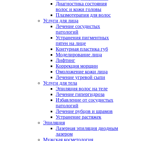
Диагностика состояния
волос и кожи головы
Плазмотерапия для волос
Услуги для лица
Лечение сосудистых
патологий
Устранения пигментных
пятен на лице
Контурная пластика губ
Моделирование лица
Лифтинг
Коррекция морщин
Омоложение кожи лица
Лечение угревой сыпи
Услуги для тела
Эпиляция волос на теле
Лечение гипергидроза
Избавление от сосудистых
патологий
Лечение рубцов и шрамов
Устранение растяжек
Эпиляция
Лазерная эпиляция диодным
лазером
Мужская косметология