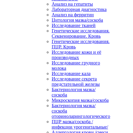
Анализ на гепатиты
Лабораторная диагностика
Анализ на ферритин
Цитология мазка/соскоба
Исследование тканей
Генетические исследования.
Секвенирование. Кровь
Генетические исследования.
ПЦР. Кровь
Исследование кожи и её
производных
Исследование грудного
молока
Исследование кала
Исследование секрета
предстательной железы
Бактериология мазка/
соскоба
Микроскопия мазка/соскоба
Бактериология мазка/
соскоба
оториноларингологического
ПЦР мазка/соскоба /
инфекции урогенитальные/
Аллергология крови /смеси