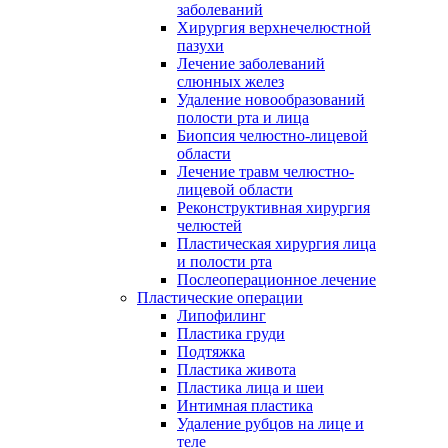
заболеваний
Хирургия верхнечелюстной
пазухи
Лечение заболеваний
слюнных желез
Удаление новообразований
полости рта и лица
Биопсия челюстно-лицевой
области
Лечение травм челюстно-
лицевой области
Реконструктивная хирургия
челюстей
Пластическая хирургия лица
и полости рта
Послеоперационное лечение
Пластические операции
Липофилинг
Пластика груди
Подтяжка
Пластика живота
Пластика лица и шеи
Интимная пластика
Удаление рубцов на лице и
теле