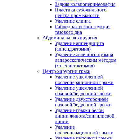
Задняя кольпоперинеорафия
Пластика сухожильного
центра промежности
Удаление слинга
Гибридная реконструкция
тазового дна
Абдоминальная хирургия
Удаление аппендицита
(аппендэктомия)
Удаление желчного пузыря
лапароскопическим методом
(холецистэктомия)
Центр хирургии грыж
Удаление ущемленной
послеоперационной грыжи
Удаление ущемленной
паховой/бедренной грыжи
Удаление двухсторонней
паховой/бедренной грыжи
Удаление грыжи белой
линии живота/спигилиевой
линии
Удаление
послеоперационной грыжи
Удаление пупочной грыжи