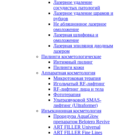
Лазерное удаление
сосудистых патологий
Лазерное удаление шрамов и
рубцов
Не абляционное лазерное
омоложение
Лазерная шлифовка и
омоложение
Лазерная эпиляция диодным
лазером
Пилинги косметологические
Интимный пилинг
Пилинги кожи
Аппаратная косметология
Микротоковая терапия
Игольчатый RF-лифтинг
RF-лифтинг лица и тела
Фототерапия
Ультразвуковой SMAS-
лифтинг (Ultraformer)
Инъекционная косметология
Процедура AquaGlow
препаратом Belotero Revive
ART FILLER Universal
ART FILLER Fine Lines