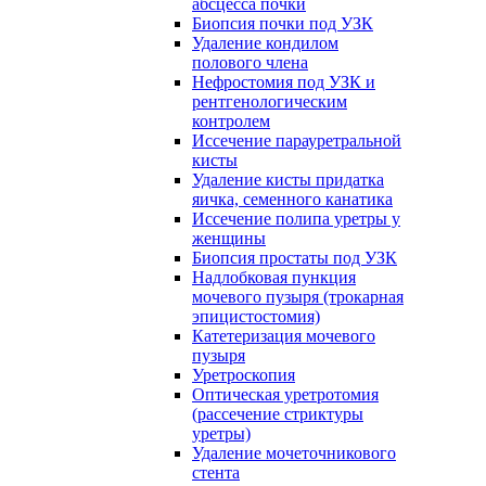
абсцесса почки
Биопсия почки под УЗК
Удаление кондилом
полового члена
Нефростомия под УЗК и
рентгенологическим
контролем
Иссечение парауретральной
кисты
Удаление кисты придатка
яичка, семенного канатика
Иссечение полипа уретры у
женщины
Биопсия простаты под УЗК
Надлобковая пункция
мочевого пузыря (трокарная
эпицистостомия)
Катетеризация мочевого
пузыря
Уретроскопия
Оптическая уретротомия
(рассечение стриктуры
уретры)
Удаление мочеточникового
стента