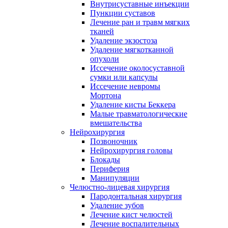
Внутрисуставные инъекции
Пункции суставов
Лечение ран и травм мягких
тканей
Удаление экзостоза
Удаление мягкотканной
опухоли
Иссечение околосуставной
сумки или капсулы
Иссечение невромы
Мортона
Удаление кисты Беккера
Малые травматологические
вмешательства
Нейрохирургия
Позвоночник
Нейрохирургия головы
Блокады
Периферия
Манипуляции
Челюстно-лицевая хирургия
Пародонтальная хирургия
Удаление зубов
Лечение кист челюстей
Лечение воспалительных