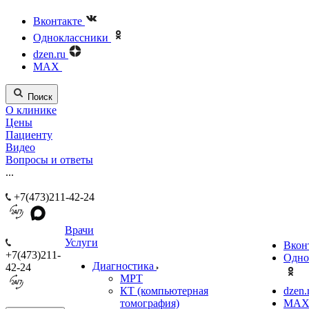
Вконтакте
Одноклассники
dzen.ru
MAX
Поиск
О клинике
Цены
Пациенту
Видео
Вопросы и ответы
...
+7(473)211-42-24
Врачи
Услуги
Вкон
+7(473)211-
Одно
Диагностика
42-24
МРТ
КТ (компьютерная
dzen.
томография)
MA