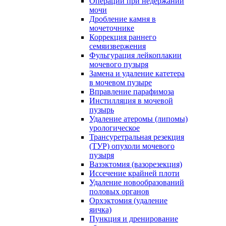
Операции при недержании
мочи
Дробление камня в
мочеточнике
Коррекция раннего
семяизвержения
Фульгурация лейкоплакии
мочевого пузыря
Замена и удаление катетера
в мочевом пузыре
Вправление парафимоза
Инстилляция в мочевой
пузырь
Удаление атеромы (липомы)
урологическое
Трансуретральная резекция
(ТУР) опухоли мочевого
пузыря
Вазэктомия (вазорезекция)
Иссечение крайней плоти
Удаление новообразований
половых органов
Орхэктомия (удаление
яичка)
Пункция и дренирование