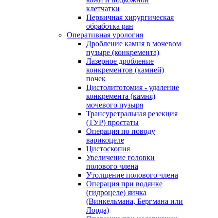
клетчатки
Первичная хирургическая
обработка ран
Оперативная урология
Дробление камня в мочевом
пузыре (конкремента)
Лазерное дробление
конкрементов (камней)
почек
Цистолитотомия - удаление
конкремента (камня)
мочевого пузыря
Трансуретральная резекция
(ТУР) простаты
Операция по поводу
варикоцеле
Цистоскопия
Увеличение головки
полового члена
Утолщение полового члена
Операция при водянке
(гидроцеле) яичка
(Винкельмана, Бергмана или
Лорда)