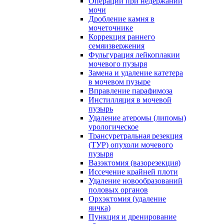
Операции при недержании
мочи
Дробление камня в
мочеточнике
Коррекция раннего
семяизвержения
Фульгурация лейкоплакии
мочевого пузыря
Замена и удаление катетера
в мочевом пузыре
Вправление парафимоза
Инстилляция в мочевой
пузырь
Удаление атеромы (липомы)
урологическое
Трансуретральная резекция
(ТУР) опухоли мочевого
пузыря
Вазэктомия (вазорезекция)
Иссечение крайней плоти
Удаление новообразований
половых органов
Орхэктомия (удаление
яичка)
Пункция и дренирование