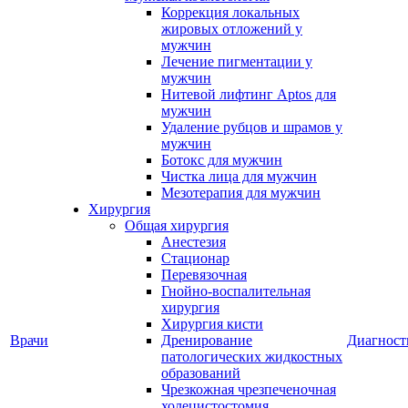
Коррекция локальных
жировых отложений у
мужчин
Лечение пигментации у
мужчин
Нитевой лифтинг Aptos для
мужчин
Удаление рубцов и шрамов у
мужчин
Ботокс для мужчин
Чистка лица для мужчин
Мезотерапия для мужчин
Хирургия
Общая хирургия
Анестезия
Стационар
Перевязочная
Гнойно-воспалительная
хирургия
Хирургия кисти
Врачи
Дренирование
Диагност
патологических жидкостных
образований
Чрезкожная чрезпеченочная
холецистостомия,