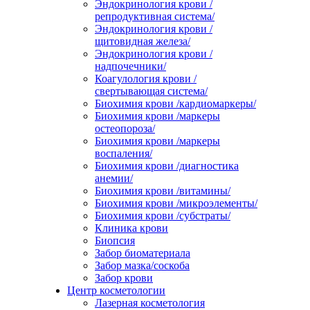
Эндокринология крови /
репродуктивная система/
Эндокринология крови /
щитовидная железа/
Эндокринология крови /
надпочечники/
Коагулология крови /
свертывающая система/
Биохимия крови /кардиомаркеры/
Биохимия крови /маркеры
остеопороза/
Биохимия крови /маркеры
воспаления/
Биохимия крови /диагностика
анемии/
Биохимия крови /витамины/
Биохимия крови /микроэлементы/
Биохимия крови /субстраты/
Клиника крови
Биопсия
Забор биоматериала
Забор мазка/соскоба
Забор крови
Центр косметологии
Лазерная косметология