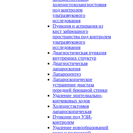
холецистохолангиостомия
под контролем
ультразвукового
исследования
Пункция и аспирация из
кист забрюшного
пространства под контролем
ультразвукового
исследования
Диагностическая пункция
внутренних структур
Диагностическая
лапароскопия
Лапароцентез
Лапароскопическое
устранение диастаза
передней брюшной стенки
Удаление эпителиально-
копчиковых ходов
Холецистэктомия
лапароскопическая
Пункции под УЗИ-
контролем
Удаление новообразований
кожи и подкожной