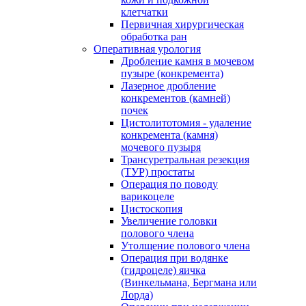
клетчатки
Первичная хирургическая
обработка ран
Оперативная урология
Дробление камня в мочевом
пузыре (конкремента)
Лазерное дробление
конкрементов (камней)
почек
Цистолитотомия - удаление
конкремента (камня)
мочевого пузыря
Трансуретральная резекция
(ТУР) простаты
Операция по поводу
варикоцеле
Цистоскопия
Увеличение головки
полового члена
Утолщение полового члена
Операция при водянке
(гидроцеле) яичка
(Винкельмана, Бергмана или
Лорда)