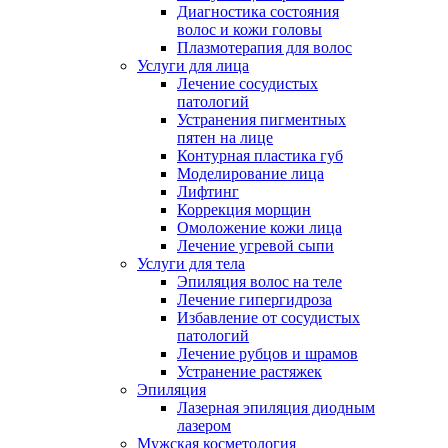
Диагностика состояния
волос и кожи головы
Плазмотерапия для волос
Услуги для лица
Лечение сосудистых
патологий
Устранения пигментных
пятен на лице
Контурная пластика губ
Моделирование лица
Лифтинг
Коррекция морщин
Омоложение кожи лица
Лечение угревой сыпи
Услуги для тела
Эпиляция волос на теле
Лечение гипергидроза
Избавление от сосудистых
патологий
Лечение рубцов и шрамов
Устранение растяжек
Эпиляция
Лазерная эпиляция диодным
лазером
Мужская косметология