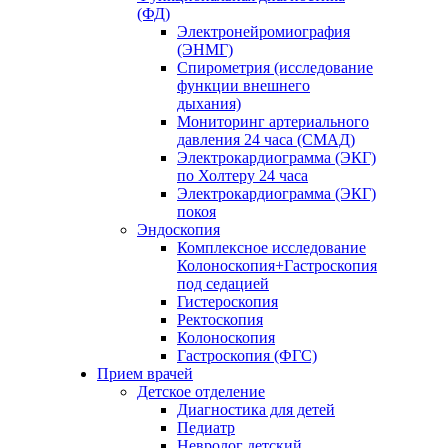
(ФД)
Электронейромиография
(ЭНМГ)
Спирометрия (исследование
функции внешнего
дыхания)
Мониторинг артериального
давления 24 часа (СМАД)
Электрокардиограмма (ЭКГ)
по Холтеру 24 часа
Электрокардиограмма (ЭКГ)
покоя
Эндоскопия
Комплексное исследование
Колоноскопия+Гастроскопия
под седацией
Гистероскопия
Ректоскопия
Колоноскопия
Гастроскопия (ФГС)
Прием врачей
Детское отделение
Диагностика для детей
Педиатр
Невролог детский