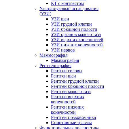
КТ с контрастом
Ультразвуковые исследования
(УЗИ)
УЗИ шеи
УЗИ грудной клетки
УЗИ брюшной полости
УЗИ органов малого таза
УЗИ верхних конечностей
УЗИ нижних конечностей
УЗИ нервов
Маммография
Маммография
Рентгенография
Рентген головы
Рентген шеи
Рентген грудной клетки
Рентген брюшной полости
Рентген малого таза
Рентген верхних
конечностей
Рентген нижних
конечностей
Рентген позвоночника
Спортивные травмы
Функциональная диагностика