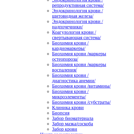
репродуктивная система/
Эндокринология крови /
щитовидная железа/
Эндокринология крови /
надпочечники/
Коагулология крови /
свертывающая система/
Биохимия крови /
кардиомаркеры/
Биохимия крови /маркеры
остеопороза/
Биохимия крови /маркеры
воспаления/
Биохимия крови /
диагностика анемии/
Биохимия крови /витамины/
Биохимия крови /
микроэлементы/
Биохимия крови /субстраты/
Клиника крови
Биопсия
Забор биоматериала
Забор мазка/соскоба
Забор крови