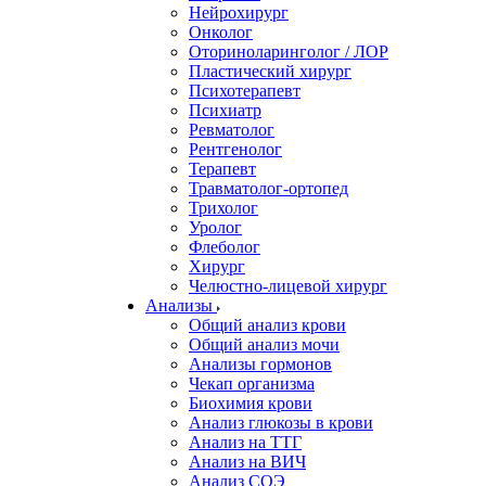
Нейрохирург
Онколог
Оториноларинголог / ЛОР
Пластический хирург
Психотерапевт
Психиатр
Ревматолог
Рентгенолог
Терапевт
Травматолог-ортопед
Трихолог
Уролог
Флеболог
Хирург
Челюстно-лицевой хирург
Анализы
Общий анализ крови
Общий анализ мочи
Анализы гормонов
Чекап организма
Биохимия крови
Анализ глюкозы в крови
Анализ на ТТГ
Анализ на ВИЧ
Анализ СОЭ