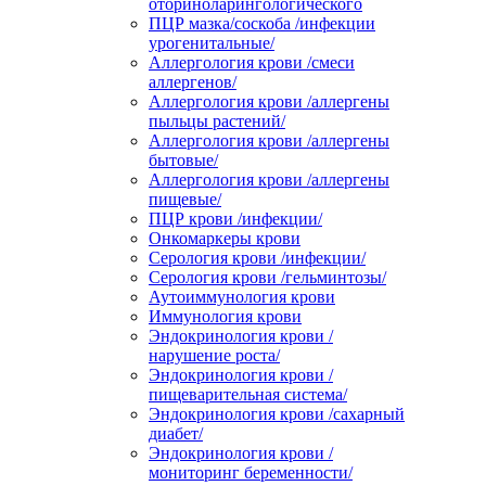
оториноларингологического
ПЦР мазка/соскоба /инфекции
урогенитальные/
Аллергология крови /смеси
аллергенов/
Аллергология крови /аллергены
пыльцы растений/
Аллергология крови /аллергены
бытовые/
Аллергология крови /аллергены
пищевые/
ПЦР крови /инфекции/
Онкомаркеры крови
Серология крови /инфекции/
Серология крови /гельминтозы/
Аутоиммунология крови
Иммунология крови
Эндокринология крови /
нарушение роста/
Эндокринология крови /
пищеварительная система/
Эндокринология крови /сахарный
диабет/
Эндокринология крови /
мониторинг беременности/