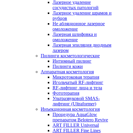
Лазерное удаление
сосудистых патологий
Лазерное удаление шрамов и
рубцов
Не абляционное лазерное
омоложение
Лазерная шлифовка и
омоложение
Лазерная эпиляция диодным
лазером
Пилинги косметологические
Интимный пилинг
Пилинги кожи
Аппаратная косметология
Микротоковая терапия
Игольчатый RF-лифтинг
RF-лифтинг лица и тела
Фототерапия
Ультразвуковой SMAS-
лифтинг (Ultraformer)
Инъекционная косметология
Процедура AquaGlow
препаратом Belotero Revive
ART FILLER Universal
ART FILLER Fine Lines