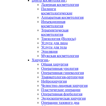
Центр косметологии
Лазерная косметология
Пилинги
косметологические
Аппаратная косметология
Инъекционная
косметология
Терапевтическая
косметология
Трихология (Волосы)
Услуги для лица
Услуги для тела
Эпиляция
Мужская косметология
Хирургия
Общая хирургия
Оперативная урология
Оперативная гинекология
Травматология-ортопедия
Нейрохирургия
Челюстно-лицевая хирургия
Пластические операции
Оперативная флебология
Эндоскопическая хирургия
Операции тазового дна