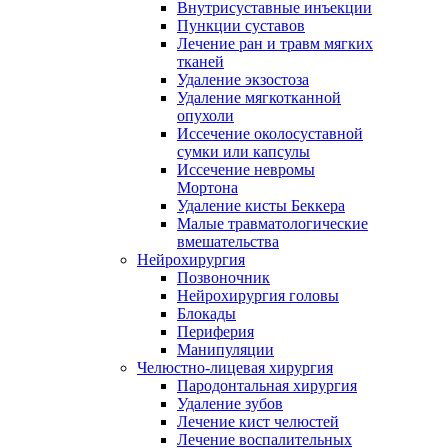
Внутрисуставные инъекции
Пункции суставов
Лечение ран и травм мягких
тканей
Удаление экзостоза
Удаление мягкотканной
опухоли
Иссечение околосуставной
сумки или капсулы
Иссечение невромы
Мортона
Удаление кисты Беккера
Малые травматологические
вмешательства
Нейрохирургия
Позвоночник
Нейрохирургия головы
Блокады
Периферия
Манипуляции
Челюстно-лицевая хирургия
Пародонтальная хирургия
Удаление зубов
Лечение кист челюстей
Лечение воспалительных