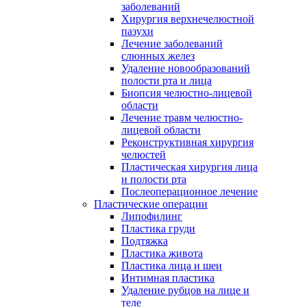
заболеваний
Хирургия верхнечелюстной
пазухи
Лечение заболеваний
слюнных желез
Удаление новообразований
полости рта и лица
Биопсия челюстно-лицевой
области
Лечение травм челюстно-
лицевой области
Реконструктивная хирургия
челюстей
Пластическая хирургия лица
и полости рта
Послеоперационное лечение
Пластические операции
Липофилинг
Пластика груди
Подтяжка
Пластика живота
Пластика лица и шеи
Интимная пластика
Удаление рубцов на лице и
теле