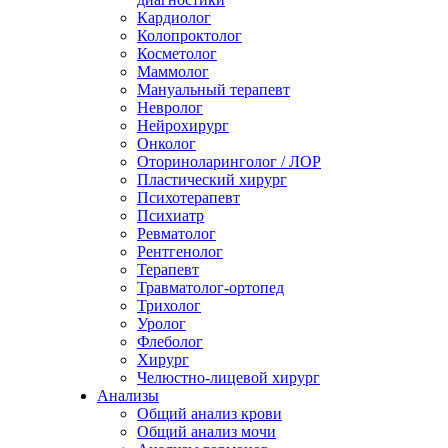
Кардиолог
Колопроктолог
Косметолог
Маммолог
Мануальный терапевт
Невролог
Нейрохирург
Онколог
Оториноларинголог / ЛОР
Пластический хирург
Психотерапевт
Психиатр
Ревматолог
Рентгенолог
Терапевт
Травматолог-ортопед
Трихолог
Уролог
Флеболог
Хирург
Челюстно-лицевой хирург
Анализы
Общий анализ крови
Общий анализ мочи