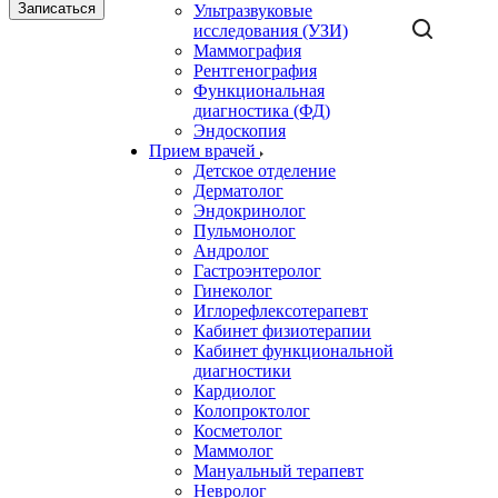
Записаться
Ультразвуковые
исследования (УЗИ)
Маммография
Рентгенография
Функциональная
диагностика (ФД)
Эндоскопия
Прием врачей
Детское отделение
Дерматолог
Эндокринолог
Пульмонолог
Андролог
Гастроэнтеролог
Гинеколог
Иглорефлексотерапевт
Кабинет физиотерапии
Кабинет функциональной
диагностики
Кардиолог
Колопроктолог
Косметолог
Маммолог
Мануальный терапевт
Невролог