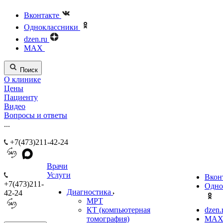
Вконтакте
Одноклассники
dzen.ru
MAX
Поиск
О клинике
Цены
Пациенту
Видео
Вопросы и ответы
...
+7(473)211-42-24
Врачи
Услуги
Вкон
+7(473)211-
Одно
Диагностика
42-24
МРТ
КТ (компьютерная
dzen.
томография)
MA