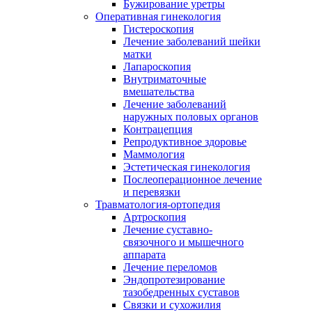
Бужирование уретры
Оперативная гинекология
Гистероскопия
Лечение заболеваний шейки
матки
Лапароскопия
Внутриматочные
вмешательства
Лечение заболеваний
наружных половых органов
Контрацепция
Репродуктивное здоровье
Маммология
Эстетическая гинекология
Послеоперационное лечение
и перевязки
Травматология-ортопедия
Артроскопия
Лечение суставно-
связочного и мышечного
аппарата
Лечение переломов
Эндопротезирование
тазобедренных суставов
Связки и сухожилия