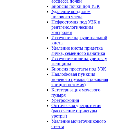
абсцесса почки
Биопсия почки под УЗК
Удаление кондилом
полового члена
Нефростомия под УЗК и
рентгенологическим
контролем
Иссечение парауретральной
кисты
Удаление кисты придатка
яичка, семенного канатика
Иссечение полипа уретры у
женщины
Биопсия простаты под УЗК
Надлобковая пункция
мочевого пузыря (трокарная
эпицистостомия)
Катетеризация мочевого
пузыря
Уретроскопия
Оптическая уретротомия
(рассечение стриктуры
уретры)
Удаление мочеточникового
стента