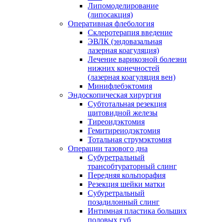
Липомоделирование
(липосакция)
Оперативная флебология
Склеротерапия введение
ЭВЛК (эндовазальная
лазерная коагуляция)
Лечение варикозной болезни
нижних конечностей
(лазерная коагуляция вен)
Минифлебэктомия
Эндоскопическая хирургия
Субтотальная резекция
щитовидной железы
Тиреоидэктомия
Гемитиреиодэктомия
Тотальная струмэктомия
Операции тазового дна
Субуретральный
трансобтураторный слинг
Передняя кольпорафия
Резекция шейки матки
Субуретральный
позадилонный слинг
Интимная пластика больших
половых губ