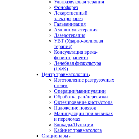
Ультразвуковая терапия
Фонофорез
Лекарственный
электрофорез
Гальванизация
Амплипульстерапия
Лазеротерапия
УВТ (Ударно-волновая
терапия)
Консультация врача-
физиотерапевта
Лечебная физкультура
(ЛФК)
Центр травматологии
Изготовление разгрузочных
стелек
Операции/манипуляции
Обработка ран/перевязки
Ортезирование кисть/стопа
Наложение повязок
Манипуляции при вывихах
и переломах
Блокады/Пункции
Кабинет травматолога
Стационары