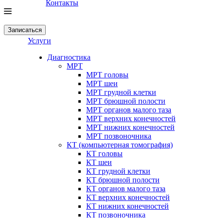
Контакты
Записаться
Услуги
Диагностика
МРТ
МРТ головы
МРТ шеи
МРТ грудной клетки
МРТ брюшной полости
МРТ органов малого таза
МРТ верхних конечностей
МРТ нижних конечностей
МРТ позвоночника
КТ (компьютерная томография)
КТ головы
КТ шеи
КТ грудной клетки
КТ брюшной полости
КТ органов малого таза
КТ верхних конечностей
КТ нижних конечностей
КТ позвоночника