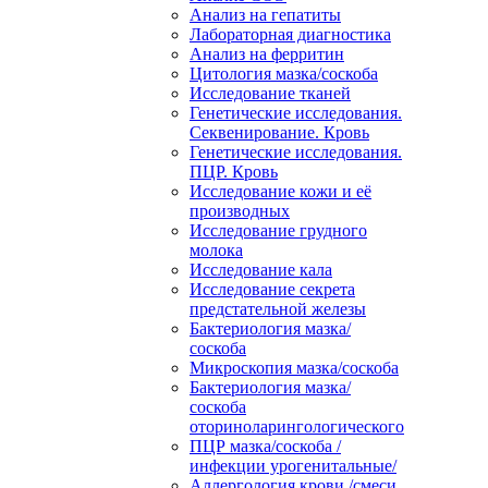
Анализ на гепатиты
Лабораторная диагностика
Анализ на ферритин
Цитология мазка/соскоба
Исследование тканей
Генетические исследования.
Секвенирование. Кровь
Генетические исследования.
ПЦР. Кровь
Исследование кожи и её
производных
Исследование грудного
молока
Исследование кала
Исследование секрета
предстательной железы
Бактериология мазка/
соскоба
Микроскопия мазка/соскоба
Бактериология мазка/
соскоба
оториноларингологического
ПЦР мазка/соскоба /
инфекции урогенитальные/
Аллергология крови /смеси