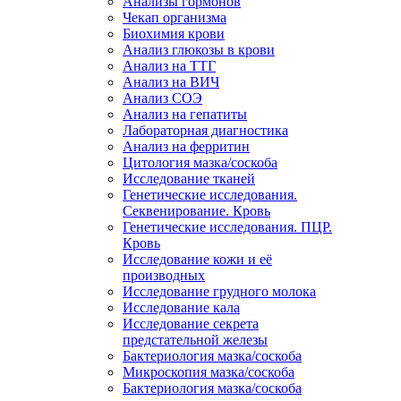
Анализы гормонов
Чекап организма
Биохимия крови
Анализ глюкозы в крови
Анализ на ТТГ
Анализ на ВИЧ
Анализ СОЭ
Анализ на гепатиты
Лабораторная диагностика
Анализ на ферритин
Цитология мазка/соскоба
Исследование тканей
Генетические исследования.
Секвенирование. Кровь
Генетические исследования. ПЦР.
Кровь
Исследование кожи и её
производных
Исследование грудного молока
Исследование кала
Исследование секрета
предстательной железы
Бактериология мазка/соскоба
Микроскопия мазка/соскоба
Бактериология мазка/соскоба