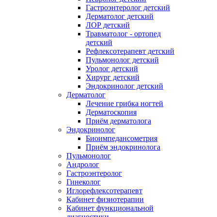
Гастроэнтеролог детский
Дерматолог детский
ЛОР детский
Травматолог - ортопед
детский
Рефлексотерапевт детский
Пульмонолог детский
Уролог детский
Хирург детский
Эндокринолог детский
Дерматолог
Лечение грибка ногтей
Дерматоскопия
Приём дерматолога
Эндокринолог
Биоимпедансометрия
Приём эндокринолога
Пульмонолог
Андролог
Гастроэнтеролог
Гинеколог
Иглорефлексотерапевт
Кабинет физиотерапии
Кабинет функциональной
диагностики