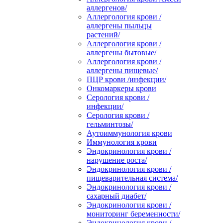
аллергенов/
Аллергология крови /
аллергены пыльцы
растений/
Аллергология крови /
аллергены бытовые/
Аллергология крови /
аллергены пищевые/
ПЦР крови /инфекции/
Онкомаркеры крови
Серология крови /
инфекции/
Серология крови /
гельминтозы/
Аутоиммунология крови
Иммунология крови
Эндокринология крови /
нарушение роста/
Эндокринология крови /
пищеварительная система/
Эндокринология крови /
сахарный диабет/
Эндокринология крови /
мониторинг беременности/
Эндокринология крови /