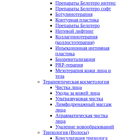
Препараты Белотеро интенс
Препараты Белотеро софт
Ботулинотерапия
Контурная пластика
Препараты Белотеро
Нитевой лифтинг
Коллагеннотерапия
(коллостотерапия)
Инъекционная интимная
пластика
Биоревитализация
PRP-терапия
Мезотерапия кожи лица и
тела
Терапевтическая косметология
Чистка лица
Уходы за кожей лица
Ультразвуковая чистка
Лимфодренажный массаж
лица
Атравматическая чистка
лица
Удаление новообразований
Трихология (Волосы)
Консультация трихолога