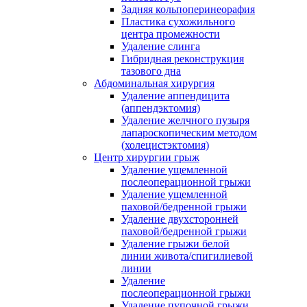
Задняя кольпоперинеорафия
Пластика сухожильного
центра промежности
Удаление слинга
Гибридная реконструкция
тазового дна
Абдоминальная хирургия
Удаление аппендицита
(аппендэктомия)
Удаление желчного пузыря
лапароскопическим методом
(холецистэктомия)
Центр хирургии грыж
Удаление ущемленной
послеоперационной грыжи
Удаление ущемленной
паховой/бедренной грыжи
Удаление двухсторонней
паховой/бедренной грыжи
Удаление грыжи белой
линии живота/спигилиевой
линии
Удаление
послеоперационной грыжи
Удаление пупочной грыжи