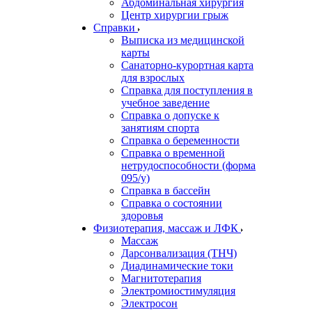
Абдоминальная хирургия
Центр хирургии грыж
Справки
Выписка из медицинской
карты
Санаторно-курортная карта
для взрослых
Справка для поступления в
учебное заведение
Справка о допуске к
занятиям спорта
Справка о беременности
Справка о временной
нетрудоспособности (форма
095/у)
Справка в бассейн
Справка о состоянии
здоровья
Физиотерапия, массаж и ЛФК
Массаж
Дарсонвализация (ТНЧ)
Диадинамические токи
Магнитотерапия
Электромиостимуляция
Электросон