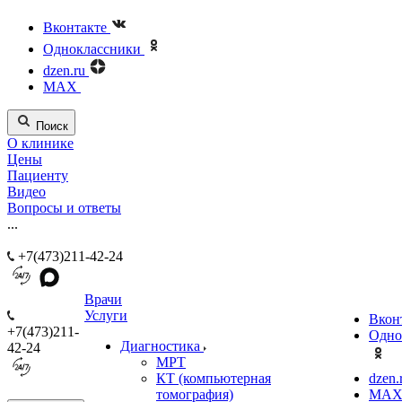
Вконтакте
Одноклассники
dzen.ru
MAX
Поиск
О клинике
Цены
Пациенту
Видео
Вопросы и ответы
...
+7(473)211-42-24
Врачи
Услуги
Вкон
+7(473)211-
Одно
Диагностика
42-24
МРТ
КТ (компьютерная
dzen.
томография)
MA