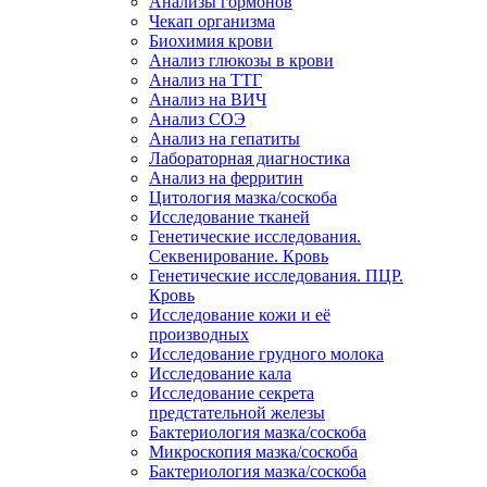
Анализы гормонов
Чекап организма
Биохимия крови
Анализ глюкозы в крови
Анализ на ТТГ
Анализ на ВИЧ
Анализ СОЭ
Анализ на гепатиты
Лабораторная диагностика
Анализ на ферритин
Цитология мазка/соскоба
Исследование тканей
Генетические исследования.
Секвенирование. Кровь
Генетические исследования. ПЦР.
Кровь
Исследование кожи и её
производных
Исследование грудного молока
Исследование кала
Исследование секрета
предстательной железы
Бактериология мазка/соскоба
Микроскопия мазка/соскоба
Бактериология мазка/соскоба