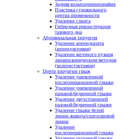
Задняя кольпоперинеорафия
Пластика сухожильного
центра промежности
Удаление слинга
Гибридная реконструкция
тазового дна
Абдоминальная хирургия
Удаление аппендицита
(аппендэктомия)
Удаление желчного пузыря
лапароскопическим методом
(холецистэктомия)
Центр хирургии грыж
Удаление ущемленной
послеоперационной грыжи
Удаление ущемленной
паховой/бедренной грыжи
Удаление двухсторонней
паховой/бедренной грыжи
Удаление грыжи белой
линии живота/спигилиевой
линии
Удаление
послеоперационной грыжи
Удаление пупочной грыжи