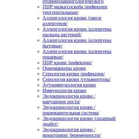
оториноларингологического
ПЦР мазка/соскоба /инфекции
урогенитальные/
Аллергология крови /смеси
аллергенов/
Аллергология крови /аллергены
пыльцы растений/
Аллергология крови /аллергены
бытовые/
Аллергология крови /аллергены
пищевые/
ПЦР крови /инфекции/
Онкомаркеры крови
Серология крови /инфекции/
Серология крови /гельминтозы/
Аутоиммунология крови
Иммунология крови
Эндокринология крови /
нарушение роста/
Эндокринология крови /
пищеварительная система/
Эндокринология крови /сахарный
диабет/
Эндокринология крови /
мониторинг беременности/