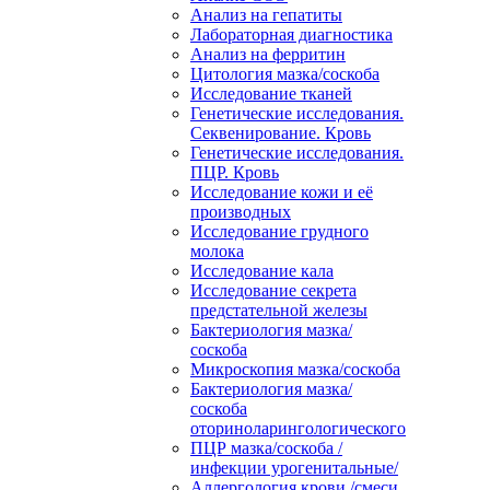
Анализ на гепатиты
Лабораторная диагностика
Анализ на ферритин
Цитология мазка/соскоба
Исследование тканей
Генетические исследования.
Секвенирование. Кровь
Генетические исследования.
ПЦР. Кровь
Исследование кожи и её
производных
Исследование грудного
молока
Исследование кала
Исследование секрета
предстательной железы
Бактериология мазка/
соскоба
Микроскопия мазка/соскоба
Бактериология мазка/
соскоба
оториноларингологического
ПЦР мазка/соскоба /
инфекции урогенитальные/
Аллергология крови /смеси