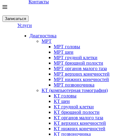
Контакты
Записаться
Услуги
Диагностика
МРТ
МРТ головы
МРТ шеи
МРТ грудной клетки
МРТ брюшной полости
МРТ органов малого таза
МРТ верхних конечностей
МРТ нижних конечностей
МРТ позвоночника
КТ (компьютерная томография)
КТ головы
КТ шеи
КТ грудной клетки
КТ брюшной полости
КТ органов малого таза
КТ верхних конечностей
КТ нижних конечностей
КТ позвоночника