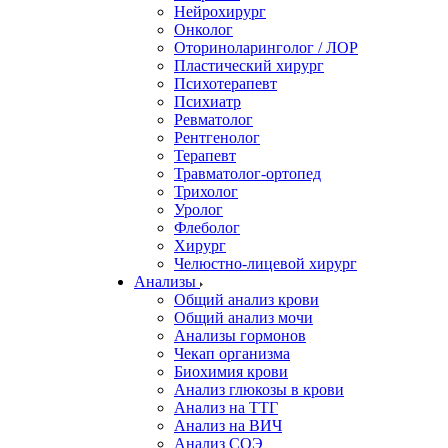
Нейрохирург
Онколог
Оториноларинголог / ЛОР
Пластический хирург
Психотерапевт
Психиатр
Ревматолог
Рентгенолог
Терапевт
Травматолог-ортопед
Трихолог
Уролог
Флеболог
Хирург
Челюстно-лицевой хирург
Анализы
Общий анализ крови
Общий анализ мочи
Анализы гормонов
Чекап организма
Биохимия крови
Анализ глюкозы в крови
Анализ на ТТГ
Анализ на ВИЧ
Анализ СОЭ