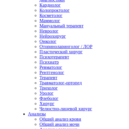
Кардиолог
Колопроктолог
Косметолог
Маммолог
Мануальный терапевт
Невролог
Нейрохирург
Онколог
Оториноларинголог / ЛОР
Пластический хирург
Психотерапевт
Психиатр
Ревматолог
Рентгенолог
Терапевт
Травматолог-ортопед
Трихолог
Уролог
Флеболог
Хирург
Челюстно-лицевой хирург
Анализы
Общий анализ крови
Общий анализ мочи