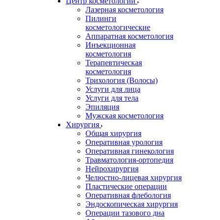
Центр косметологии
Лазерная косметология
Пилинги
косметологические
Аппаратная косметология
Инъекционная
косметология
Терапевтическая
косметология
Трихология (Волосы)
Услуги для лица
Услуги для тела
Эпиляция
Мужская косметология
Хирургия
Общая хирургия
Оперативная урология
Оперативная гинекология
Травматология-ортопедия
Нейрохирургия
Челюстно-лицевая хирургия
Пластические операции
Оперативная флебология
Эндоскопическая хирургия
Операции тазового дна