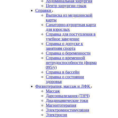
Абдоминальная хирургия
Центр хирургии грыж
Справки
Выписка из медицинской
карты
Санаторно-курортная карта
для взрослых
Справка для поступления в
учебное заведение
Справка о допуске к
занятиям спорта
Справка о беременности
Справка о временной
нетрудоспособности (форма
095/у)
Справка в бассейн
Справка о состоянии
здоровья
Физиотерапия, массаж и ЛФК
Массаж
Дарсонвализация (ТНЧ)
Диадинамические токи
Магнитотерапия
Электромиостимуляция
Электросон