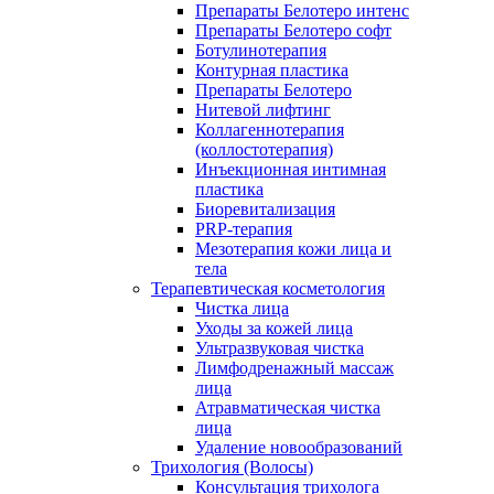
Препараты Белотеро интенс
Препараты Белотеро софт
Ботулинотерапия
Контурная пластика
Препараты Белотеро
Нитевой лифтинг
Коллагеннотерапия
(коллостотерапия)
Инъекционная интимная
пластика
Биоревитализация
PRP-терапия
Мезотерапия кожи лица и
тела
Терапевтическая косметология
Чистка лица
Уходы за кожей лица
Ультразвуковая чистка
Лимфодренажный массаж
лица
Атравматическая чистка
лица
Удаление новообразований
Трихология (Волосы)
Консультация трихолога