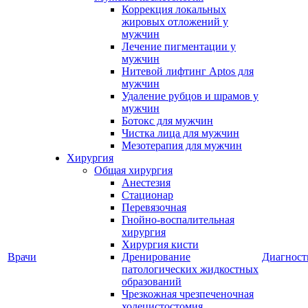
Коррекция локальных
жировых отложений у
мужчин
Лечение пигментации у
мужчин
Нитевой лифтинг Aptos для
мужчин
Удаление рубцов и шрамов у
мужчин
Ботокс для мужчин
Чистка лица для мужчин
Мезотерапия для мужчин
Хирургия
Общая хирургия
Анестезия
Стационар
Перевязочная
Гнойно-воспалительная
хирургия
Хирургия кисти
Врачи
Дренирование
Диагност
патологических жидкостных
образований
Чрезкожная чрезпеченочная
холецистостомия,