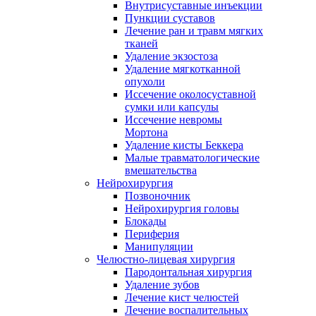
Внутрисуставные инъекции
Пункции суставов
Лечение ран и травм мягких
тканей
Удаление экзостоза
Удаление мягкотканной
опухоли
Иссечение околосуставной
сумки или капсулы
Иссечение невромы
Мортона
Удаление кисты Беккера
Малые травматологические
вмешательства
Нейрохирургия
Позвоночник
Нейрохирургия головы
Блокады
Периферия
Манипуляции
Челюстно-лицевая хирургия
Пародонтальная хирургия
Удаление зубов
Лечение кист челюстей
Лечение воспалительных