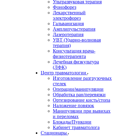
Ультразвуковая терапия
Фонофорез
Лекарственный
электрофорез
Гальванизация
Амплипульстерапия
Лазеротерапия
УВТ (Ударно-волновая
терапия)
Консультация врача-
физиотерапевта
Лечебная физкультура
(ЛФК)
Центр травматологии
Изготовление разгрузочных
стелек
Операции/манипуляции
Обработка ран/перевязки
Ортезирование кисть/стопа
Наложение повязок
Манипуляции при вывихах
и переломах
Блокады/Пункции
Кабинет травматолога
Стационары