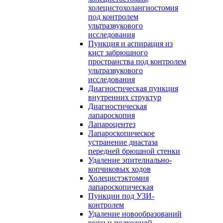
холецистохолангиостомия
под контролем
ультразвукового
исследования
Пункция и аспирация из
кист забрюшного
пространства под контролем
ультразвукового
исследования
Диагностическая пункция
внутренних структур
Диагностическая
лапароскопия
Лапароцентез
Лапароскопическое
устранение диастаза
передней брюшной стенки
Удаление эпителиально-
копчиковых ходов
Холецистэктомия
лапароскопическая
Пункции под УЗИ-
контролем
Удаление новообразований
кожи и подкожной