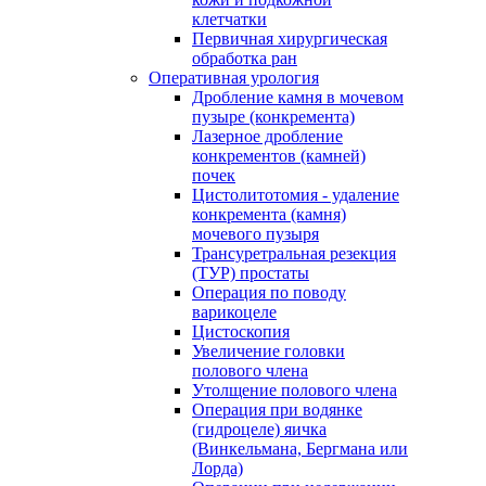
клетчатки
Первичная хирургическая
обработка ран
Оперативная урология
Дробление камня в мочевом
пузыре (конкремента)
Лазерное дробление
конкрементов (камней)
почек
Цистолитотомия - удаление
конкремента (камня)
мочевого пузыря
Трансуретральная резекция
(ТУР) простаты
Операция по поводу
варикоцеле
Цистоскопия
Увеличение головки
полового члена
Утолщение полового члена
Операция при водянке
(гидроцеле) яичка
(Винкельмана, Бергмана или
Лорда)