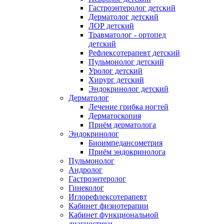
Гастроэнтеролог детский
Дерматолог детский
ЛОР детский
Травматолог - ортопед
детский
Рефлексотерапевт детский
Пульмонолог детский
Уролог детский
Хирург детский
Эндокринолог детский
Дерматолог
Лечение грибка ногтей
Дерматоскопия
Приём дерматолога
Эндокринолог
Биоимпедансометрия
Приём эндокринолога
Пульмонолог
Андролог
Гастроэнтеролог
Гинеколог
Иглорефлексотерапевт
Кабинет физиотерапии
Кабинет функциональной
диагностики