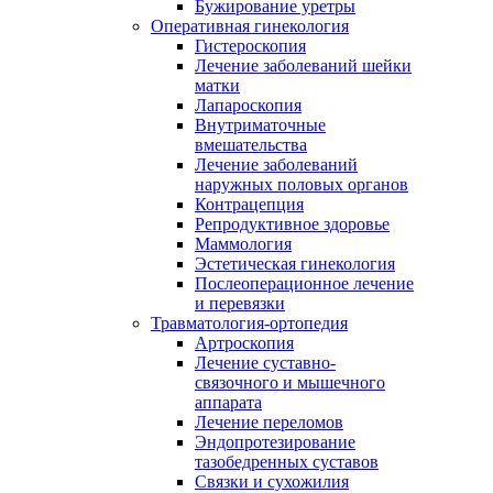
Бужирование уретры
Оперативная гинекология
Гистероскопия
Лечение заболеваний шейки
матки
Лапароскопия
Внутриматочные
вмешательства
Лечение заболеваний
наружных половых органов
Контрацепция
Репродуктивное здоровье
Маммология
Эстетическая гинекология
Послеоперационное лечение
и перевязки
Травматология-ортопедия
Артроскопия
Лечение суставно-
связочного и мышечного
аппарата
Лечение переломов
Эндопротезирование
тазобедренных суставов
Связки и сухожилия