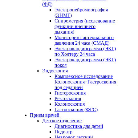
(ФД)
Электронейромиография
(ЭНМГ)
Спирометрия (исследование
функции внешнего
дыхания)
Мониторинг артериального
давления 24 часа (СМАД)
Электрокардиограмма (ЭКГ)
по Холтеру 24 часа
Электрокардиограмма (ЭКГ)
покоя
Эндоскопия
Комплексное исследование
Колоноскопия+Гастроскопия
под седацией
Гистероскопия
Ректоскопия
Колоноскопия
Гастроскопия (ФГС)
Прием врачей
Детское отделение
Диагностика для детей
Педиатр
Невролог детский