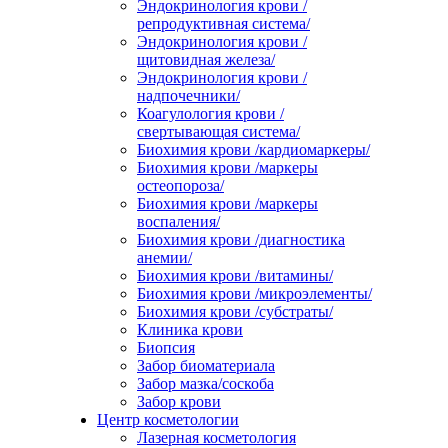
Эндокринология крови /
репродуктивная система/
Эндокринология крови /
щитовидная железа/
Эндокринология крови /
надпочечники/
Коагулология крови /
свертывающая система/
Биохимия крови /кардиомаркеры/
Биохимия крови /маркеры
остеопороза/
Биохимия крови /маркеры
воспаления/
Биохимия крови /диагностика
анемии/
Биохимия крови /витамины/
Биохимия крови /микроэлементы/
Биохимия крови /субстраты/
Клиника крови
Биопсия
Забор биоматериала
Забор мазка/соскоба
Забор крови
Центр косметологии
Лазерная косметология