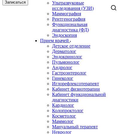
Записаться
Ультразвуковые
исследования (УЗИ)
Маммография
Рентгенография
Функциональная
диагностика (ФД)
Эндоскопия
Прием врачей
Детское отделение
Дерматолог
Эндокринолог
Пульмонолог
Андролог
Гастроэнтеролог
Гинеколог
Иглорефлексотерапевт
Кабинет физиотерапии
Кабинет функциональной
диагностики
Кардиолог
Колопроктолог
Косметолог
Маммолог
Мануальный терапевт
Невролог