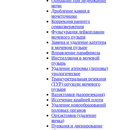
Операции при недержании
мочи
Дробление камня в
мочеточнике
Коррекция раннего
семяизвержения
Фульгурация лейкоплакии
мочевого пузыря
Замена и удаление катетера
в мочевом пузыре
Вправление парафимоза
Инстилляция в мочевой
пузырь
Удаление атеромы (липомы)
урологическое
Трансуретральная резекция
(ТУР) опухоли мочевого
пузыря
Вазэктомия (вазорезекция)
Иссечение крайней плоти
Удаление новообразований
половых органов
Орхэктомия (удаление
яичка)
Пункция и дренирование