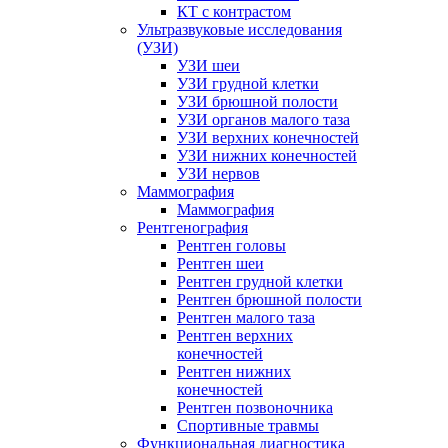
КТ с контрастом
Ультразвуковые исследования
(УЗИ)
УЗИ шеи
УЗИ грудной клетки
УЗИ брюшной полости
УЗИ органов малого таза
УЗИ верхних конечностей
УЗИ нижних конечностей
УЗИ нервов
Маммография
Маммография
Рентгенография
Рентген головы
Рентген шеи
Рентген грудной клетки
Рентген брюшной полости
Рентген малого таза
Рентген верхних
конечностей
Рентген нижних
конечностей
Рентген позвоночника
Спортивные травмы
Функциональная диагностика