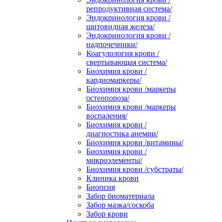
репродуктивная система/
Эндокринология крови /
щитовидная железа/
Эндокринология крови /
надпочечники/
Коагулология крови /
свертывающая система/
Биохимия крови /
кардиомаркеры/
Биохимия крови /маркеры
остеопороза/
Биохимия крови /маркеры
воспаления/
Биохимия крови /
диагностика анемии/
Биохимия крови /витамины/
Биохимия крови /
микроэлементы/
Биохимия крови /субстраты/
Клиника крови
Биопсия
Забор биоматериала
Забор мазка/соскоба
Забор крови