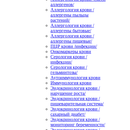
аллергенов/
Аллергология крови /
аллергены пыльцы
растений/
Аллергология крови /
аллергены бытовые/
Аллергология крови /
аллергены пищевые/
ПЦР крови /инфекции/
Онкомаркеры крови
Серология крови /
инфекции/
Серология крови /
гельминтозы/
Аутоиммунология крови
Иммунология крови
Эндокринология крови /
нарушение роста/
Эндокринология крови /
пищеварительная система/
Эндокринология крови /
сахарный диабет/
Эндокринология крови /
мониторинг беременности/
Эндокринология крови /