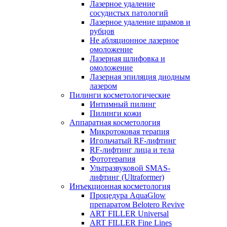
Лазерное удаление
сосудистых патологий
Лазерное удаление шрамов и
рубцов
Не абляционное лазерное
омоложение
Лазерная шлифовка и
омоложение
Лазерная эпиляция диодным
лазером
Пилинги косметологические
Интимный пилинг
Пилинги кожи
Аппаратная косметология
Микротоковая терапия
Игольчатый RF-лифтинг
RF-лифтинг лица и тела
Фототерапия
Ультразвуковой SMAS-
лифтинг (Ultraformer)
Инъекционная косметология
Процедура AquaGlow
препаратом Belotero Revive
ART FILLER Universal
ART FILLER Fine Lines