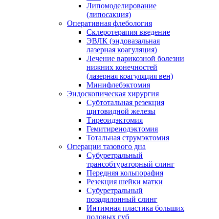
Липомоделирование
(липосакция)
Оперативная флебология
Склеротерапия введение
ЭВЛК (эндовазальная
лазерная коагуляция)
Лечение варикозной болезни
нижних конечностей
(лазерная коагуляция вен)
Минифлебэктомия
Эндоскопическая хирургия
Субтотальная резекция
щитовидной железы
Тиреоидэктомия
Гемитиреиодэктомия
Тотальная струмэктомия
Операции тазового дна
Субуретральный
трансобтураторный слинг
Передняя кольпорафия
Резекция шейки матки
Субуретральный
позадилонный слинг
Интимная пластика больших
половых губ