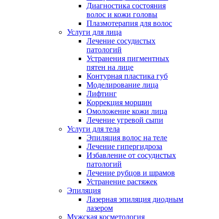
Диагностика состояния
волос и кожи головы
Плазмотерапия для волос
Услуги для лица
Лечение сосудистых
патологий
Устранения пигментных
пятен на лице
Контурная пластика губ
Моделирование лица
Лифтинг
Коррекция морщин
Омоложение кожи лица
Лечение угревой сыпи
Услуги для тела
Эпиляция волос на теле
Лечение гипергидроза
Избавление от сосудистых
патологий
Лечение рубцов и шрамов
Устранение растяжек
Эпиляция
Лазерная эпиляция диодным
лазером
Мужская косметология