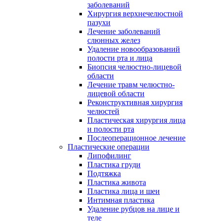
заболеваний
Хирургия верхнечелюстной
пазухи
Лечение заболеваний
слюнных желез
Удаление новообразований
полости рта и лица
Биопсия челюстно-лицевой
области
Лечение травм челюстно-
лицевой области
Реконструктивная хирургия
челюстей
Пластическая хирургия лица
и полости рта
Послеоперационное лечение
Пластические операции
Липофилинг
Пластика груди
Подтяжка
Пластика живота
Пластика лица и шеи
Интимная пластика
Удаление рубцов на лице и
теле