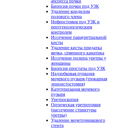
абсцесса почки
Биопсия почки под УЗК
Удаление кондилом
полового члена
Нефростомия под УЗК и
рентгенологическим
контролем
Иссечение парауретральной
кисты
Удаление кисты придатка
яичка, семенного канатика
Иссечение полипа уретры у
женщины
Биопсия простаты под УЗК
Надлобковая пункция
мочевого пузыря (трокарная
эпицистостомия)
Катетеризация мочевого
пузыря
Уретроскопия
Оптическая уретротомия
(рассечение стриктуры
уретры)
Удаление мочеточникового
стента