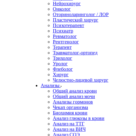
Нейрохирург
Онколог
Оториноларинголог / ЛОР
Пластический хирург
Психотерапевт
Психиатр
Ревматолог
Рентгенолог
Терапевт
Травматолог-ортопед
Трихолог
Уролог
Флеболог
Хирург
Челюстно-лицевой хирург
Анализы
Общий анализ крови
Общий анализ мочи
Анализы гормонов
Чекап организма
Биохимия крови
Анализ глюкозы в крови
Анализ на ТТГ
Анализ на ВИЧ
Анализ СОЭ