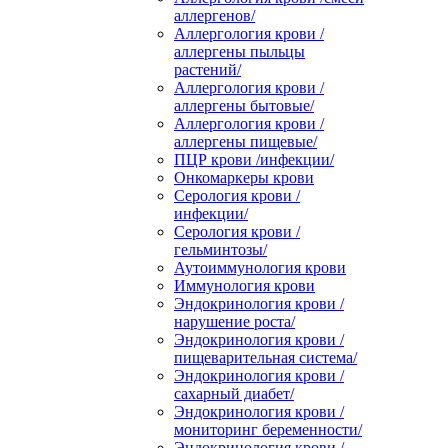
аллергенов/
Аллергология крови /
аллергены пыльцы
растений/
Аллергология крови /
аллергены бытовые/
Аллергология крови /
аллергены пищевые/
ПЦР крови /инфекции/
Онкомаркеры крови
Серология крови /
инфекции/
Серология крови /
гельминтозы/
Аутоиммунология крови
Иммунология крови
Эндокринология крови /
нарушение роста/
Эндокринология крови /
пищеварительная система/
Эндокринология крови /
сахарный диабет/
Эндокринология крови /
мониторинг беременности/
Эндокринология крови /