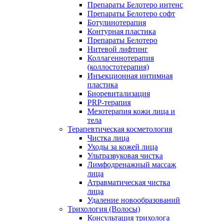
Препараты Белотеро интенс
Препараты Белотеро софт
Ботулинотерапия
Контурная пластика
Препараты Белотеро
Нитевой лифтинг
Коллагеннотерапия
(коллостотерапия)
Инъекционная интимная
пластика
Биоревитализация
PRP-терапия
Мезотерапия кожи лица и
тела
Терапевтическая косметология
Чистка лица
Уходы за кожей лица
Ультразвуковая чистка
Лимфодренажный массаж
лица
Атравматическая чистка
лица
Удаление новообразований
Трихология (Волосы)
Консультация трихолога