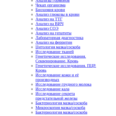
Анализы гормонов
Чекап организма
Биохимия крови
Анализ глюкозы в крови
Анализ на ТТГ
Анализ на ВИЧ
Анализ СОЭ
Анализ на гепатиты
Лабораторная диагностика
Анализ на ферритин
Цитология мазка/соскоба
Исследование тканей
Генетические исследования.
Секвенирование. Кровь
Генетические исследования. ПЦР.
Кровь
Исследование кожи и её
производных
Исследование грудного молока
Исследование кала
Исследование секрета
предстательной железы
Бактериология мазка/соскоба
Микроскопия мазка/соскоба
Бактериология мазка/соскоба