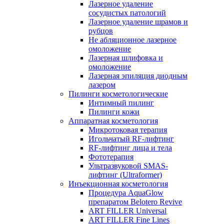
Лазерное удаление
сосудистых патологий
Лазерное удаление шрамов и
рубцов
Не абляционное лазерное
омоложение
Лазерная шлифовка и
омоложение
Лазерная эпиляция диодным
лазером
Пилинги косметологические
Интимный пилинг
Пилинги кожи
Аппаратная косметология
Микротоковая терапия
Игольчатый RF-лифтинг
RF-лифтинг лица и тела
Фототерапия
Ультразвуковой SMAS-
лифтинг (Ultraformer)
Инъекционная косметология
Процедура AquaGlow
препаратом Belotero Revive
ART FILLER Universal
ART FILLER Fine Lines