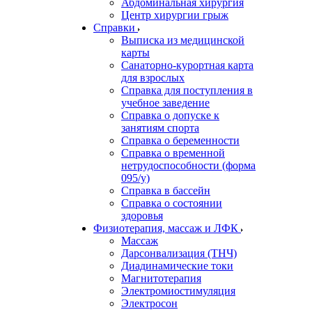
Абдоминальная хирургия
Центр хирургии грыж
Справки
Выписка из медицинской
карты
Санаторно-курортная карта
для взрослых
Справка для поступления в
учебное заведение
Справка о допуске к
занятиям спорта
Справка о беременности
Справка о временной
нетрудоспособности (форма
095/у)
Справка в бассейн
Справка о состоянии
здоровья
Физиотерапия, массаж и ЛФК
Массаж
Дарсонвализация (ТНЧ)
Диадинамические токи
Магнитотерапия
Электромиостимуляция
Электросон