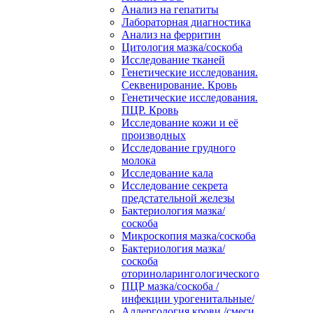
Анализ на гепатиты
Лабораторная диагностика
Анализ на ферритин
Цитология мазка/соскоба
Исследование тканей
Генетические исследования.
Секвенирование. Кровь
Генетические исследования.
ПЦР. Кровь
Исследование кожи и её
производных
Исследование грудного
молока
Исследование кала
Исследование секрета
предстательной железы
Бактериология мазка/
соскоба
Микроскопия мазка/соскоба
Бактериология мазка/
соскоба
оториноларингологического
ПЦР мазка/соскоба /
инфекции урогенитальные/
Аллергология крови /смеси