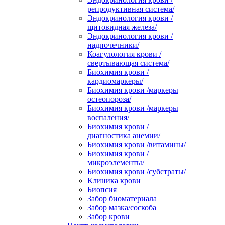
репродуктивная система/
Эндокринология крови /
щитовидная железа/
Эндокринология крови /
надпочечники/
Коагулология крови /
свертывающая система/
Биохимия крови /
кардиомаркеры/
Биохимия крови /маркеры
остеопороза/
Биохимия крови /маркеры
воспаления/
Биохимия крови /
диагностика анемии/
Биохимия крови /витамины/
Биохимия крови /
микроэлементы/
Биохимия крови /субстраты/
Клиника крови
Биопсия
Забор биоматериала
Забор мазка/соскоба
Забор крови