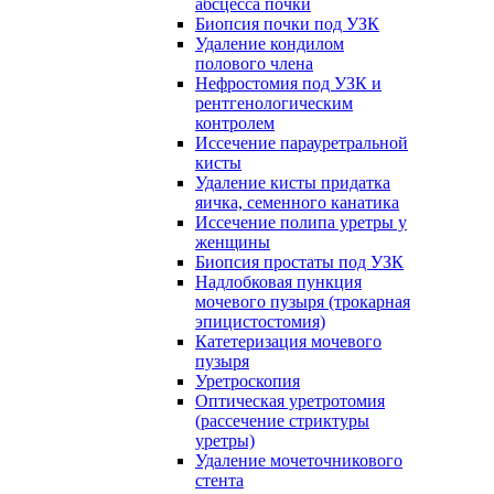
абсцесса почки
Биопсия почки под УЗК
Удаление кондилом
полового члена
Нефростомия под УЗК и
рентгенологическим
контролем
Иссечение парауретральной
кисты
Удаление кисты придатка
яичка, семенного канатика
Иссечение полипа уретры у
женщины
Биопсия простаты под УЗК
Надлобковая пункция
мочевого пузыря (трокарная
эпицистостомия)
Катетеризация мочевого
пузыря
Уретроскопия
Оптическая уретротомия
(рассечение стриктуры
уретры)
Удаление мочеточникового
стента