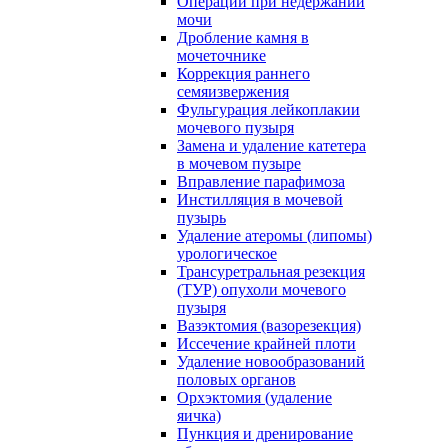
Операции при недержании
мочи
Дробление камня в
мочеточнике
Коррекция раннего
семяизвержения
Фульгурация лейкоплакии
мочевого пузыря
Замена и удаление катетера
в мочевом пузыре
Вправление парафимоза
Инстилляция в мочевой
пузырь
Удаление атеромы (липомы)
урологическое
Трансуретральная резекция
(ТУР) опухоли мочевого
пузыря
Вазэктомия (вазорезекция)
Иссечение крайней плоти
Удаление новообразований
половых органов
Орхэктомия (удаление
яичка)
Пункция и дренирование