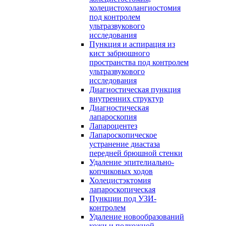
холецистохолангиостомия
под контролем
ультразвукового
исследования
Пункция и аспирация из
кист забрюшного
пространства под контролем
ультразвукового
исследования
Диагностическая пункция
внутренних структур
Диагностическая
лапароскопия
Лапароцентез
Лапароскопическое
устранение диастаза
передней брюшной стенки
Удаление эпителиально-
копчиковых ходов
Холецистэктомия
лапароскопическая
Пункции под УЗИ-
контролем
Удаление новообразований
кожи и подкожной