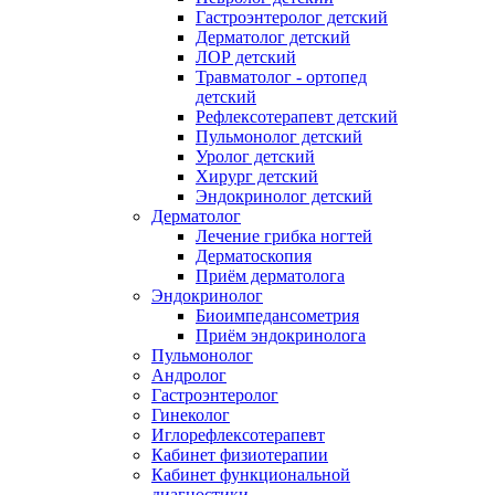
Гастроэнтеролог детский
Дерматолог детский
ЛОР детский
Травматолог - ортопед
детский
Рефлексотерапевт детский
Пульмонолог детский
Уролог детский
Хирург детский
Эндокринолог детский
Дерматолог
Лечение грибка ногтей
Дерматоскопия
Приём дерматолога
Эндокринолог
Биоимпедансометрия
Приём эндокринолога
Пульмонолог
Андролог
Гастроэнтеролог
Гинеколог
Иглорефлексотерапевт
Кабинет физиотерапии
Кабинет функциональной
диагностики