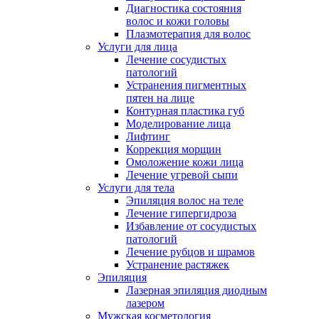
Диагностика состояния
волос и кожи головы
Плазмотерапия для волос
Услуги для лица
Лечение сосудистых
патологий
Устранения пигментных
пятен на лице
Контурная пластика губ
Моделирование лица
Лифтинг
Коррекция морщин
Омоложение кожи лица
Лечение угревой сыпи
Услуги для тела
Эпиляция волос на теле
Лечение гипергидроза
Избавление от сосудистых
патологий
Лечение рубцов и шрамов
Устранение растяжек
Эпиляция
Лазерная эпиляция диодным
лазером
Мужская косметология