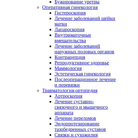
Бужирование уретры
Оперативная гинекология
Гистероскопия
Лечение заболеваний шейки
матки
Лапароскопия
Внутриматочные
вмешательства
Лечение заболеваний
наружных половых органов
Контрацепция
Репродуктивное здоровье
Маммология
Эстетическая гинекология
Послеоперационное лечение
и перевязки
Травматология-ортопедия
Артроскопия
Лечение суставно-
связочного и мышечного
аппарата
Лечение переломов
Эндопротезирование
тазобедренных суставов
Связки и сухожилия