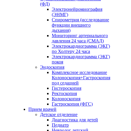
(ФД)
Электронейромиография
(ЭНМГ)
Спирометрия (исследование
функции внешнего
дыхания)
Мониторинг артериального
давления 24 часа (СМАД)
Электрокардиограмма (ЭКГ)
по Холтеру 24 часа
Электрокардиограмма (ЭКГ)
покоя
Эндоскопия
Комплексное исследование
Колоноскопия+Гастроскопия
под седацией
Гистероскопия
Ректоскопия
Колоноскопия
Гастроскопия (ФГС)
Прием врачей
Детское отделение
Диагностика для детей
Педиатр
Невролог детский