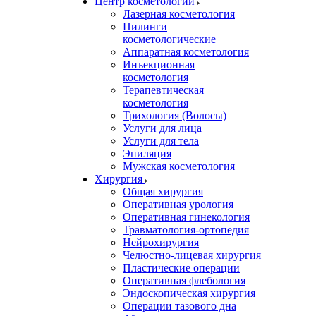
Центр косметологии
Лазерная косметология
Пилинги
косметологические
Аппаратная косметология
Инъекционная
косметология
Терапевтическая
косметология
Трихология (Волосы)
Услуги для лица
Услуги для тела
Эпиляция
Мужская косметология
Хирургия
Общая хирургия
Оперативная урология
Оперативная гинекология
Травматология-ортопедия
Нейрохирургия
Челюстно-лицевая хирургия
Пластические операции
Оперативная флебология
Эндоскопическая хирургия
Операции тазового дна