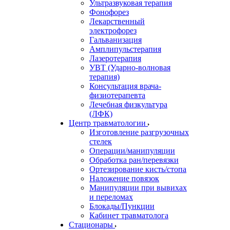
Ультразвуковая терапия
Фонофорез
Лекарственный
электрофорез
Гальванизация
Амплипульстерапия
Лазеротерапия
УВТ (Ударно-волновая
терапия)
Консультация врача-
физиотерапевта
Лечебная физкультура
(ЛФК)
Центр травматологии
Изготовление разгрузочных
стелек
Операции/манипуляции
Обработка ран/перевязки
Ортезирование кисть/стопа
Наложение повязок
Манипуляции при вывихах
и переломах
Блокады/Пункции
Кабинет травматолога
Стационары