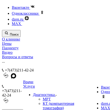
Вконтакте
Одноклассники
dzen.ru
MAX
Поиск
О клинике
Цены
Пациенту
Видео
Вопросы и ответы
...
+7(473)211-42-24
Врачи
Услуги
Вкон
+7(473)211-
Одно
Диагностика
42-24
МРТ
КТ (компьютерная
dzen.
томография)
MA