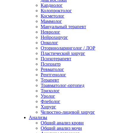
Кардиолог
Колопроктолог
Косметолог
Маммолог
Мануальный терапевт
Невролог
Нейрохирург
Онколог
Оториноларинголог / ЛОР
Пластический хирург
Психотерапевт
Психиатр
Ревматолог
Рентгенолог
Терапевт
Травматолог-ортопед
Трихолог
Уролог
Флеболог
Хирург
Челюстно-лицевой хирург
Анализы
Общий анализ крови
Общий анализ мочи