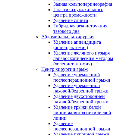
Задняя кольпоперинеорафия
Пластика сухожильного
центра промежности
Удаление слинга
Гибридная реконструкция
тазового дна
Абдоминальная хирургия
Удаление аппендицита
(аппендэктомия)
Удаление желчного пузыря
лапароскопическим методом
(холецистэктомия)
Центр хирургии грыж
Удаление ущемленной
послеоперационной грыжи
Удаление ущемленной
паховой/бедренной грыжи
Удаление двухсторонней
паховой/бедренной грыжи
Удаление грыжи белой
линии живота/спигилиевой
линии
Удаление
послеоперационной грыжи
Удаление пупочной грыжи