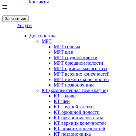
Контакты
Записаться
Услуги
Диагностика
МРТ
МРТ головы
МРТ шеи
МРТ грудной клетки
МРТ брюшной полости
МРТ органов малого таза
МРТ верхних конечностей
МРТ нижних конечностей
МРТ позвоночника
КТ (компьютерная томография)
КТ головы
КТ шеи
КТ грудной клетки
КТ брюшной полости
КТ органов малого таза
КТ верхних конечностей
КТ нижних конечностей
КТ позвоночника