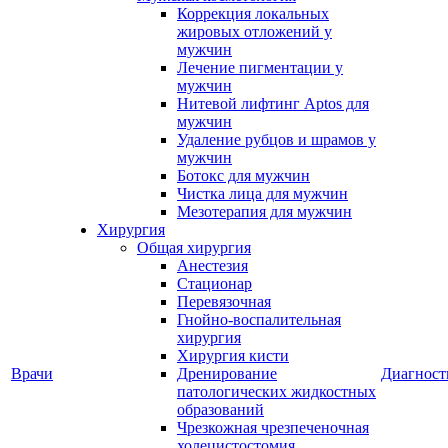
Коррекция локальных
жировых отложений у
мужчин
Лечение пигментации у
мужчин
Нитевой лифтинг Aptos для
мужчин
Удаление рубцов и шрамов у
мужчин
Ботокс для мужчин
Чистка лица для мужчин
Мезотерапия для мужчин
Хирургия
Общая хирургия
Анестезия
Стационар
Перевязочная
Гнойно-воспалительная
хирургия
Хирургия кисти
Врачи
Дренирование
Диагност
патологических жидкостных
образований
Чрезкожная чрезпеченочная
холецистостомия,