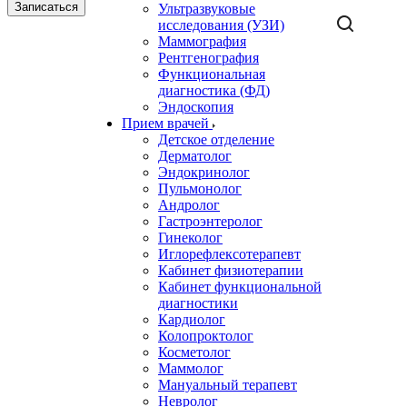
Записаться
Ультразвуковые
исследования (УЗИ)
Маммография
Рентгенография
Функциональная
диагностика (ФД)
Эндоскопия
Прием врачей
Детское отделение
Дерматолог
Эндокринолог
Пульмонолог
Андролог
Гастроэнтеролог
Гинеколог
Иглорефлексотерапевт
Кабинет физиотерапии
Кабинет функциональной
диагностики
Кардиолог
Колопроктолог
Косметолог
Маммолог
Мануальный терапевт
Невролог