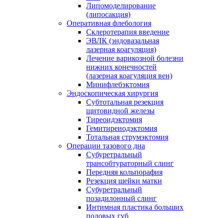
Липомоделирование
(липосакция)
Оперативная флебология
Склеротерапия введение
ЭВЛК (эндовазальная
лазерная коагуляция)
Лечение варикозной болезни
нижних конечностей
(лазерная коагуляция вен)
Минифлебэктомия
Эндоскопическая хирургия
Субтотальная резекция
щитовидной железы
Тиреоидэктомия
Гемитиреиодэктомия
Тотальная струмэктомия
Операции тазового дна
Субуретральный
трансобтураторный слинг
Передняя кольпорафия
Резекция шейки матки
Субуретральный
позадилонный слинг
Интимная пластика больших
половых губ