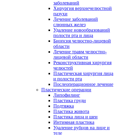
заболеваний
Хирургия верхнечелюстной
пазухи
Лечение заболеваний
слюнных желез
Удаление новообразований
полости рта и лица
Биопсия челюстно-лицевой
области
Лечение травм челюстно-
лицевой области
Реконструктивная хирургия
челюстей
Пластическая хирургия лица
и полости рта
Послеоперационное лечение
Пластические операции
Липофилинг
Пластика груди
Подтяжка
Пластика живота
Пластика лица и шеи
Интимная пластика
Удаление рубцов на лице и
теле