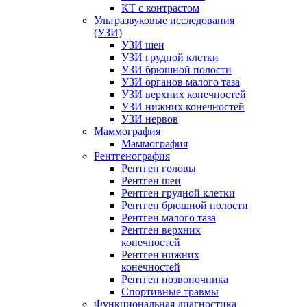
КТ с контрастом
Ультразвуковые исследования
(УЗИ)
УЗИ шеи
УЗИ грудной клетки
УЗИ брюшной полости
УЗИ органов малого таза
УЗИ верхних конечностей
УЗИ нижних конечностей
УЗИ нервов
Маммография
Маммография
Рентгенография
Рентген головы
Рентген шеи
Рентген грудной клетки
Рентген брюшной полости
Рентген малого таза
Рентген верхних
конечностей
Рентген нижних
конечностей
Рентген позвоночника
Спортивные травмы
Функциональная диагностика