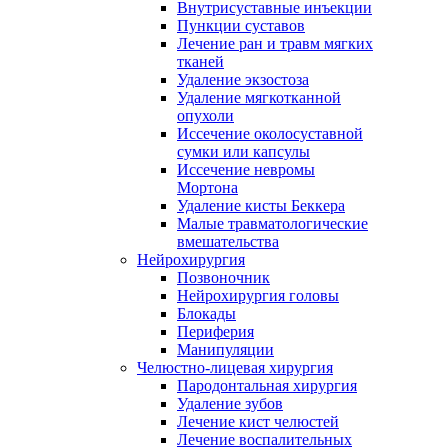
Внутрисуставные инъекции
Пункции суставов
Лечение ран и травм мягких
тканей
Удаление экзостоза
Удаление мягкотканной
опухоли
Иссечение околосуставной
сумки или капсулы
Иссечение невромы
Мортона
Удаление кисты Беккера
Малые травматологические
вмешательства
Нейрохирургия
Позвоночник
Нейрохирургия головы
Блокады
Периферия
Манипуляции
Челюстно-лицевая хирургия
Пародонтальная хирургия
Удаление зубов
Лечение кист челюстей
Лечение воспалительных