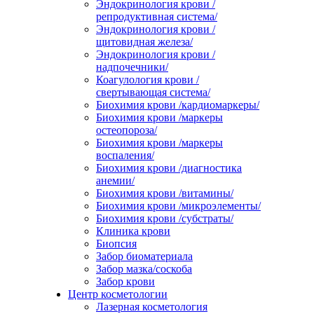
Эндокринология крови /
репродуктивная система/
Эндокринология крови /
щитовидная железа/
Эндокринология крови /
надпочечники/
Коагулология крови /
свертывающая система/
Биохимия крови /кардиомаркеры/
Биохимия крови /маркеры
остеопороза/
Биохимия крови /маркеры
воспаления/
Биохимия крови /диагностика
анемии/
Биохимия крови /витамины/
Биохимия крови /микроэлементы/
Биохимия крови /субстраты/
Клиника крови
Биопсия
Забор биоматериала
Забор мазка/соскоба
Забор крови
Центр косметологии
Лазерная косметология