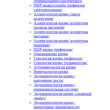
оториноларингологического
ПЦР мазка/соскоба /инфекции
урогенитальные/
Аллергология крови /смеси
аллергенов/
Аллергология крови /аллергены
пыльцы растений/
Аллергология крови /аллергены
бытовые/
Аллергология крови /аллергены
пищевые/
ПЦР крови /инфекции/
Онкомаркеры крови
Серология крови /инфекции/
Серология крови /гельминтозы/
Аутоиммунология крови
Иммунология крови
Эндокринология крови /
нарушение роста/
Эндокринология крови /
пищеварительная система/
Эндокринология крови /сахарный
диабет/
Эндокринология крови /
мониторинг беременности/