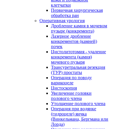
клетчатки
Первичная хирургическая
обработка ран
Оперативная урология
Дробление камня в мочевом
пузыре (конкремента)
Лазерное дробление
конкрементов (камней)
почек
Цистолитотомия - удаление
конкремента (камня)
мочевого пузыря
Трансуретральная резекция
(ТУР) простаты
Операция по поводу
варикоцеле
Цистоскопия
Увеличение головки
полового члена
Утолщение полового члена
Операция при водянке
(гидроцеле) яичка
(Винкельмана, Бергмана или
Лорда)