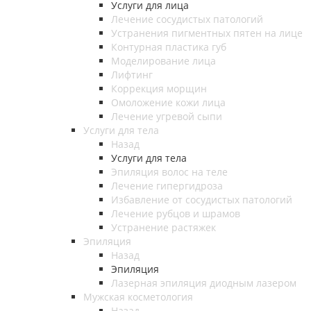
Услуги для лица
Лечение сосудистых патологий
Устранения пигментных пятен на лице
Контурная пластика губ
Моделирование лица
Лифтинг
Коррекция морщин
Омоложение кожи лица
Лечение угревой сыпи
Услуги для тела
Назад
Услуги для тела
Эпиляция волос на теле
Лечение гипергидроза
Избавление от сосудистых патологий
Лечение рубцов и шрамов
Устранение растяжек
Эпиляция
Назад
Эпиляция
Лазерная эпиляция диодным лазером
Мужская косметология
Назад