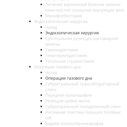
Лечение варикозной болезни нижних
конечностей (лазерная коагуляция вен)
Минифлебэктомия
Эндоскопическая хирургия
Назад
Эндоскопическая хирургия
Субтотальная резекция щитовидной
железы
Тиреоидэктомия
Гемитиреиодэктомия
Тотальная струмэктомия
Операции тазового дна
Назад
Операции тазового дна
Субуретральный трансобтураторный
слинг
Передняя кольпорафия
Резекция шейки матки
Субуретральный позадилонный слинг
Интимная пластика больших половых
губ
Задняя кольпоперинеорафия