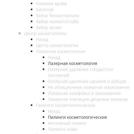
Клиника крови
Биопсия
Забор биоматериала
Забор мазка/соскоба
Забор крови
Центр косметологии
Назад
Центр косметологии
Лазерная косметология
Назад
Лазерная косметология
Лазерное удаление сосудистых
патологий
Лазерное удаление шрамов и рубцов
Не абляционное лазерное омоложение
Лазерная шлифовка и омоложение
Лазерная эпиляция диодным лазером
Пилинги косметологические
Назад
Пилинги косметологические
Интимный пилинг
Пилинги кожи