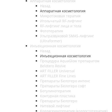
Аппаратная косметология
Назад
Аппаратная косметология
Микротоковая терапия
Игольчатый RF-лифтинг
RF-лифтинг лица и тела
Фототерапия
Ультразвуковой SMAS-лифтинг
(Ultraformer)
Инъекционная косметология
Назад
Инъекционная косметология
Процедура AquaGlow препаратом
Belotero Revive
ART FILLER Universal
ART FILLER Fine Lines
Препараты Белотеро интенс
Препараты Белотеро софт
Ботулинотерапия
Контурная пластика
Препараты Белотеро
Нитевой лифтинг
Коллагеннотерапия (коллостотерапия)