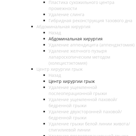
Пластика сухожильного центра
промежности
Удаление слинга
Гибридная реконструкция тазового дна
Абдоминальная хирургия
Назад
Абдоминальная хирургия
Удаление аппендицита (аппендэктомия)
Удаление желчного пузыря
лапароскопическим методом
(холецистэктомия)
Центр хирургии грыж
Назад
Центр хирургии грыж
Удаление ущемленной
послеоперационной грыжи
Удаление ущемленной паховой/
бедренной грыжи
Удаление двухсторонней паховой/
бедренной грыжи
Удаление грыжи белой линии живота/
спигилиевой линии
Удаление послеоперационной грыжи