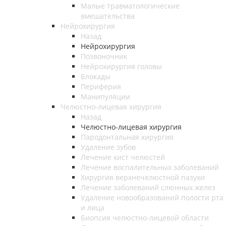
Малые травматологические
вмешательства
Нейрохирургия
Назад
Нейрохирургия
Позвоночник
Нейрохирургия головы
Блокады
Периферия
Манипуляции
Челюстно-лицевая хирургия
Назад
Челюстно-лицевая хирургия
Пародонтальная хирургия
Удаление зубов
Лечение кист челюстей
Лечение воспалительных заболеваний
Хирургия верхнечелюстной пазухи
Лечение заболеваний слюнных желез
Удаление новообразований полости рта
и лица
Биопсия челюстно-лицевой области