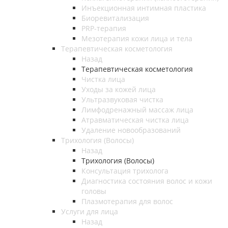
Инъекционная интимная пластика
Биоревитализация
PRP-терапия
Мезотерапия кожи лица и тела
Терапевтическая косметология
Назад
Терапевтическая косметология
Чистка лица
Уходы за кожей лица
Ультразвуковая чистка
Лимфодренажный массаж лица
Атравматическая чистка лица
Удаление новообразований
Трихология (Волосы)
Назад
Трихология (Волосы)
Консультация трихолога
Диагностика состояния волос и кожи
головы
Плазмотерапия для волос
Услуги для лица
Назад