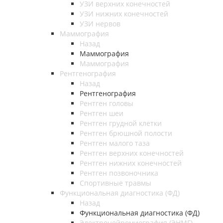
УЗИ верхних конечностей
УЗИ нижних конечностей
УЗИ нервов
Маммография
Назад
Маммография
Маммография
Рентгенография
Назад
Рентгенография
Рентген головы
Рентген шеи
Рентген грудной клетки
Рентген брюшной полости
Рентген малого таза
Рентген верхних конечностей
Рентген нижних конечностей
Рентген позвоночника
Спортивные травмы
Функциональная диагностика (ФД)
Назад
Функциональная диагностика (ФД)
Электронейромиография (ЭНМГ)