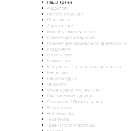
Наши врачи
Андрологи
Гастроэнтерологи
Гинекологи
Дерматологи
Иглорефлексотерапевты
Кабинет физиотерапии
Кабинет функциональной диагностики
Кардиологи
Косметологи
Маммологи
Мануальные терапевты / остеопаты
Неврологи
Нейрохирурги
Онкологи
Оториноларингологи / ЛОР
Пластические хирурги
Психиатры / Психотерапевт
Ревматологи
Рентгенологи
Терапевты
Травматологи-ортопеды
Урологи