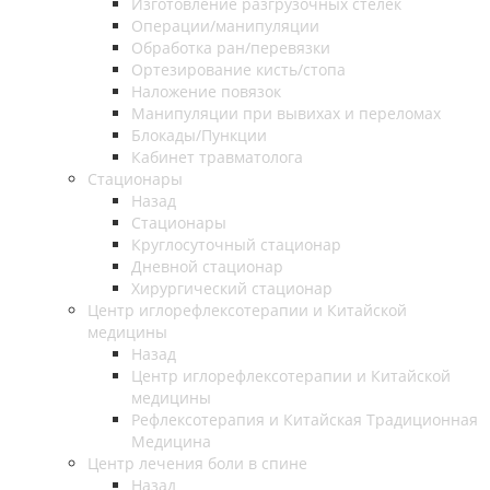
Изготовление разгрузочных стелек
Операции/манипуляции
Обработка ран/перевязки
Ортезирование кисть/стопа
Наложение повязок
Манипуляции при вывихах и переломах
Блокады/Пункции
Кабинет травматолога
Стационары
Назад
Стационары
Круглосуточный стационар
Дневной стационар
Хирургический стационар
Центр иглорефлексотерапии и Китайской
медицины
Назад
Центр иглорефлексотерапии и Китайской
медицины
Рефлексотерапия и Китайская Традиционная
Медицина
Центр лечения боли в спине
Назад