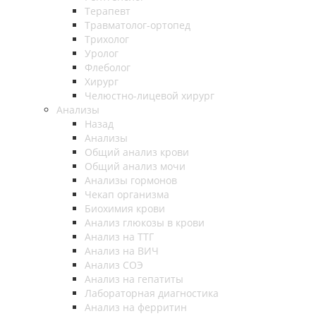
Терапевт
Травматолог-ортопед
Трихолог
Уролог
Флеболог
Хирург
Челюстно-лицевой хирург
Анализы
Назад
Анализы
Общий анализ крови
Общий анализ мочи
Анализы гормонов
Чекап организма
Биохимия крови
Анализ глюкозы в крови
Анализ на ТТГ
Анализ на ВИЧ
Анализ СОЭ
Анализ на гепатиты
Лабораторная диагностика
Анализ на ферритин