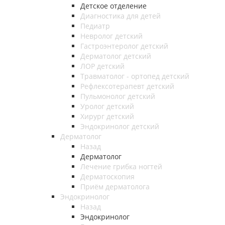
Детское отделение
Диагностика для детей
Педиатр
Невролог детский
Гастроэнтеролог детский
Дерматолог детский
ЛОР детский
Травматолог - ортопед детский
Рефлексотерапевт детский
Пульмонолог детский
Уролог детский
Хирург детский
Эндокринолог детский
Дерматолог
Назад
Дерматолог
Лечение грибка ногтей
Дерматоскопия
Приём дерматолога
Эндокринолог
Назад
Эндокринолог