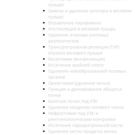
пузыря
Замена и удаление катетера в мочевом
пузыре
Вправление парафимоза
Инстилляция в мочевой пузырь
Удаление атеромы (липомы)
урологическое
Трансуретральная резекция (ТУР)
опухоли мочевого пузыря
Вазэктомия (вазорезекция)
Иссечение крайней плоти
Удаление новообразований половых
органов
Орхэктомия (удаление яичка)
Пункция и дренирование абсцесса
почки
Биопсия почки под УЗК
Удаление кондилом полового члена
Нефростомия под УЗК и
рентгенологическим контролем
Иссечение парауретральной кисты
Удаление кисты придатка яичка,