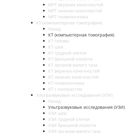
МРТ верхних конечностей
МРТ нижних конечностей
МРТ позвоночника
КТ (компьютерная томография)
Назад
КТ (компьютерная томография)
КТ головы
КТ шеи
КТ грудной клетки
КТ брюшной полости
КТ органов малого таза
КТ верхних конечностей
КТ нижних конечностей
КТ позвоночника
КТ с контрастом
Ультразвуковые исследования (УЗИ)
Назад
Ультразвуковые исследования (УЗИ)
УЗИ шеи
УЗИ грудной клетки
УЗИ брюшной полости
УЗИ органов малого таза