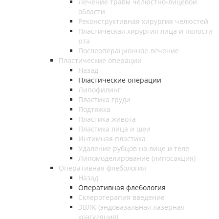
Лечение травм челюстно-лицевой
области
Реконструктивная хирургия челюстей
Пластическая хирургия лица и полости
рта
Послеоперационное лечение
Пластические операции
Назад
Пластические операции
Липофилинг
Пластика груди
Подтяжка
Пластика живота
Пластика лица и шеи
Интимная пластика
Удаление рубцов на лице и теле
Липомоделирование (липосакция)
Оперативная флебология
Назад
Оперативная флебология
Склеротерапия введение
ЭВЛК (эндовазальная лазерная
коагуляция)