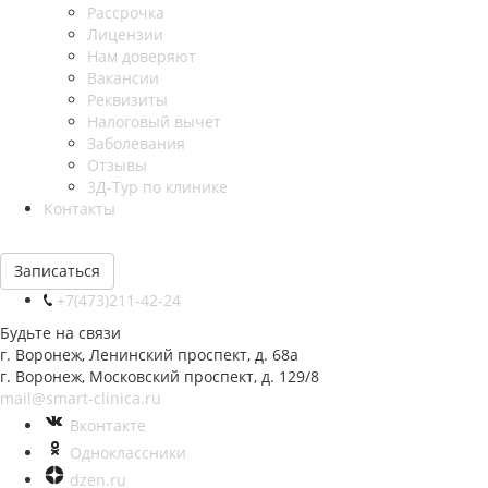
Рассрочка
Лицензии
Нам доверяют
Вакансии
Реквизиты
Налоговый вычет
Заболевания
Отзывы
3Д-Тур по клинике
Контакты
Записаться
+7(473)211-42-24
Будьте на связи
г. Воронеж, Ленинский проспект, д. 68а
г. Воронеж, Московский проспект, д. 129/8
mail@smart-clinica.ru
Вконтакте
Одноклассники
dzen.ru