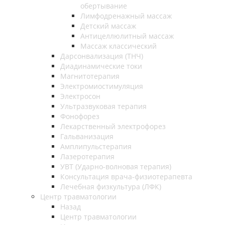
обертывание
Лимфодренажный массаж
Детский массаж
Антицеллюлитный массаж
Массаж классический
Дарсонвализация (ТНЧ)
Диадинамические токи
Магнитотерапия
Электромиостимуляция
Электросон
Ультразвуковая терапия
Фонофорез
Лекарственный электрофорез
Гальванизация
Амплипульстерапия
Лазеротерапия
УВТ (Ударно-волновая терапия)
Консультация врача-физиотерапевта
Лечебная физкультура (ЛФК)
Центр травматологии
Назад
Центр травматологии