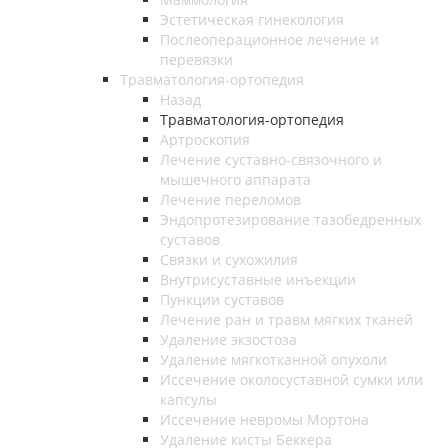
Эстетическая гинекология
Послеоперационное лечение и
перевязки
Травматология-ортопедия
Назад
Травматология-ортопедия
Артроскопия
Лечение суставно-связочного и
мышечного аппарата
Лечение переломов
Эндопротезирование тазобедренных
суставов
Связки и сухожилия
Внутрисуставные инъекции
Пункции суставов
Лечение ран и травм мягких тканей
Удаление экзостоза
Удаление мягкотканной опухоли
Иссечение околосуставной сумки или
капсулы
Иссечение невромы Мортона
Удаление кисты Беккера