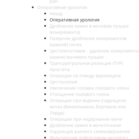
ран
Оперативная урология
Назад
Оперативная урология
Дробление камня в мочевом пузыре
(конкремента)
Лазерное дробление конкрементов
(камней) почек
Цистолитотомия - удаление конкремента
(камня) мочевого пузыря
Трансуретральная резекция (ТУР)
простаты
Операция по поводу варикоцеле
Цистоскопия
Увеличение головки полового члена
Утолщение полового члена
Операция при водянке (гидроцеле)
яичка (Винкельмана, Бергмана или
Лорда)
Операции при недержании мочи
Дробление камня в мочеточнике
Коррекция раннего семяизвержения
Фульгурация лейкоплакии мочевого