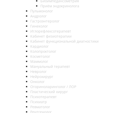
Биоимпедансометрия
Приём эндокринолога
Пульмонолог
Андролог
Гастроэнтеролог
Гинеколог
Иглорефлексотерапевт
Кабинет физиотерапии
Кабинет функциональной диагностики
Кардиолог
Колопроктолог
Косметолог
Маммолог
Мануальный терапевт
Невролог
Нейрохирург
Онколог
Оториноларинголог / ЛОР
Пластический хирург
Психотерапевт
Психиатр
Ревматолог
Рентгенолог