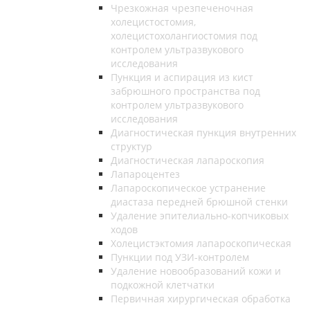
Чрезкожная чрезпеченочная
холецистостомия,
холецистохолангиостомия под
контролем ультразвукового
исследования
Пункция и аспирация из кист
забрюшного пространства под
контролем ультразвукового
исследования
Диагностическая пункция внутренних
структур
Диагностическая лапароскопия
Лапароцентез
Лапароскопическое устранение
диастаза передней брюшной стенки
Удаление эпителиально-копчиковых
ходов
Холецистэктомия лапароскопическая
Пункции под УЗИ-контролем
Удаление новообразований кожи и
подкожной клетчатки
Первичная хирургическая обработка