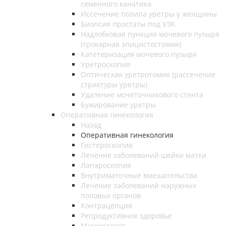
семенного канатика
Иссечение полипа уретры у женщины
Биопсия простаты под УЗК
Надлобковая пункция мочевого пузыря
(трокарная эпицистостомия)
Катетеризация мочевого пузыря
Уретроскопия
Оптическая уретротомия (рассечение
стриктуры уретры)
Удаление мочеточникового стента
Бужирование уретры
Оперативная гинекология
Назад
Оперативная гинекология
Гистероскопия
Лечение заболеваний шейки матки
Лапароскопия
Внутриматочные вмешательства
Лечение заболеваний наружных
половых органов
Контрацепция
Репродуктивное здоровье
Маммология