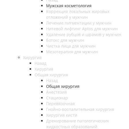
Мужская косметология
Коррекция локальных жировых
отложений у мужчин
Лечение пигментации у мужчин
Нитевой лифтинг Aptos для мужчин
Удаление рубцов и шрамов у мужчин
Ботокс для мужчин
Чистка лица для мужчин
Мезотерапия для мужчин
Хирургия
Назад
Хирургия
Общая хирургия
Назад
Общая хирургия
Анестезия
Стационар
Перевязочная
Гнойно-воспалительная хирургия
Хирургия кисти
Дренирование патологических
жидкостных образований