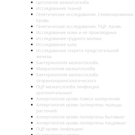
Цитология мазка/соскоба
Исследование тканей
Генетические исследования. Секвенирование.
Кровь
Генетические исследования. ПЦР. Кровь
Исследование кожи и её производных
Исследование грудного молока
Исследование кала
Исследование секрета предстательной
железы
Бактериология мазка/соскоба
Микроскопия мазка/соскоба
Бактериология мазка/соскоба
оториноларингологического
ПЦР мазка/соскоба /инфекции
урогенитальные/
Аллергология крови /смеси аллергенов/
Аллергология крови /аллергены пыльцы
растений/
Аллергология крови /аллергены бытовые/
Аллергология крови /аллергены пищевые/
ПЦР крови /инфекции/
Онкомаркеры крови