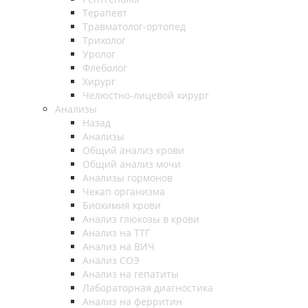
Терапевт
Травматолог-ортопед
Трихолог
Уролог
Флеболог
Хирург
Челюстно-лицевой хирург
Анализы
Назад
Анализы
Общий анализ крови
Общий анализ мочи
Анализы гормонов
Чекап организма
Биохимия крови
Анализ глюкозы в крови
Анализ на ТТГ
Анализ на ВИЧ
Анализ СОЭ
Анализ на гепатиты
Лабораторная диагностика
Анализ на ферритин