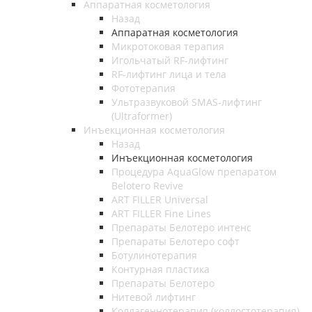
Аппаратная косметология
Назад
Аппаратная косметология
Микротоковая терапия
Игольчатый RF-лифтинг
RF-лифтинг лица и тела
Фототерапия
Ультразвуковой SMAS-лифтинг
(Ultraformer)
Инъекционная косметология
Назад
Инъекционная косметология
Процедура AquaGlow препаратом
Belotero Revive
ART FILLER Universal
ART FILLER Fine Lines
Препараты Белотеро интенс
Препараты Белотеро софт
Ботулинотерапия
Контурная пластика
Препараты Белотеро
Нитевой лифтинг
Коллагеннотерапия (коллостотерапия)