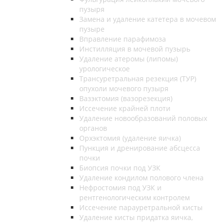
пузыря
Замена и удаление катетера в мочевом
пузыре
Вправление парафимоза
Инстилляция в мочевой пузырь
Удаление атеромы (липомы)
урологическое
Трансуретральная резекция (ТУР)
опухоли мочевого пузыря
Вазэктомия (вазорезекция)
Иссечение крайней плоти
Удаление новообразований половых
органов
Орхэктомия (удаление яичка)
Пункция и дренирование абсцесса
почки
Биопсия почки под УЗК
Удаление кондилом полового члена
Нефростомия под УЗК и
рентгенологическим контролем
Иссечение парауретральной кисты
Удаление кисты придатка яичка,