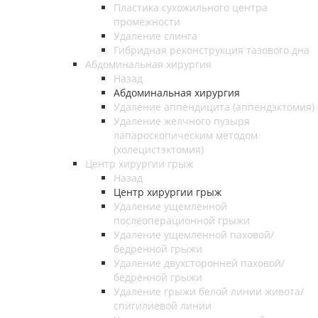
Пластика сухожильного центра
промежности
Удаление слинга
Гибридная реконструкция тазового дна
Абдоминальная хирургия
Назад
Абдоминальная хирургия
Удаление аппендицита (аппендэктомия)
Удаление желчного пузыря
лапароскопическим методом
(холецистэктомия)
Центр хирургии грыж
Назад
Центр хирургии грыж
Удаление ущемленной
послеоперационной грыжи
Удаление ущемленной паховой/
бедренной грыжи
Удаление двухсторонней паховой/
бедренной грыжи
Удаление грыжи белой линии живота/
спигилиевой линии