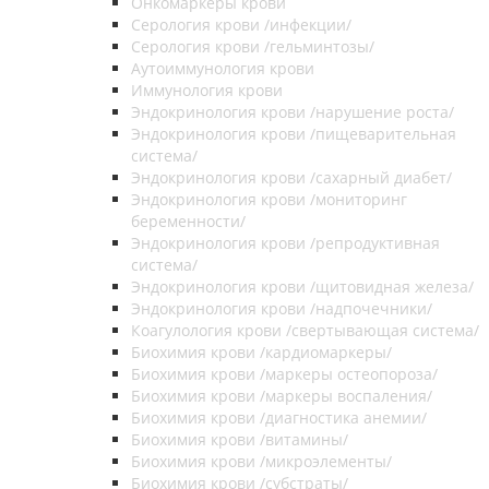
Онкомаркеры крови
Серология крови /инфекции/
Серология крови /гельминтозы/
Аутоиммунология крови
Иммунология крови
Эндокринология крови /нарушение роста/
Эндокринология крови /пищеварительная
система/
Эндокринология крови /сахарный диабет/
Эндокринология крови /мониторинг
беременности/
Эндокринология крови /репродуктивная
система/
Эндокринология крови /щитовидная железа/
Эндокринология крови /надпочечники/
Коагулология крови /свертывающая система/
Биохимия крови /кардиомаркеры/
Биохимия крови /маркеры остеопороза/
Биохимия крови /маркеры воспаления/
Биохимия крови /диагностика анемии/
Биохимия крови /витамины/
Биохимия крови /микроэлементы/
Биохимия крови /субстраты/