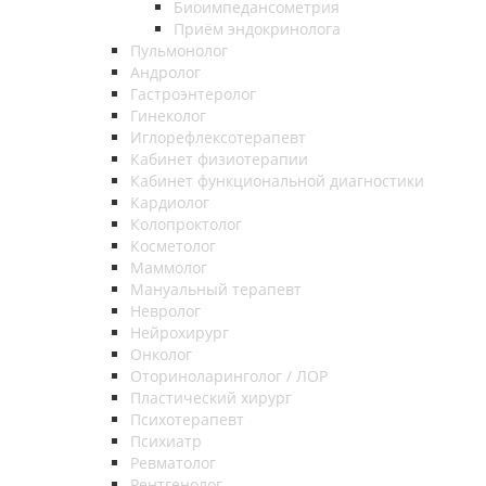
Биоимпедансометрия
Приём эндокринолога
Пульмонолог
Андролог
Гастроэнтеролог
Гинеколог
Иглорефлексотерапевт
Кабинет физиотерапии
Кабинет функциональной диагностики
Кардиолог
Колопроктолог
Косметолог
Маммолог
Мануальный терапевт
Невролог
Нейрохирург
Онколог
Оториноларинголог / ЛОР
Пластический хирург
Психотерапевт
Психиатр
Ревматолог
Рентгенолог