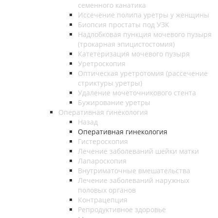
семенного канатика
Иссечение полипа уретры у женщины
Биопсия простаты под УЗК
Надлобковая пункция мочевого пузыря
(трокарная эпицистостомия)
Катетеризация мочевого пузыря
Уретроскопия
Оптическая уретротомия (рассечение
стриктуры уретры)
Удаление мочеточникового стента
Бужирование уретры
Оперативная гинекология
Назад
Оперативная гинекология
Гистероскопия
Лечение заболеваний шейки матки
Лапароскопия
Внутриматочные вмешательства
Лечение заболеваний наружных
половых органов
Контрацепция
Репродуктивное здоровье