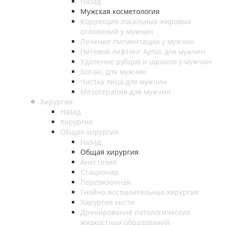
Назад
Мужская косметология
Коррекция локальных жировых
отложений у мужчин
Лечение пигментации у мужчин
Нитевой лифтинг Aptos для мужчин
Удаление рубцов и шрамов у мужчин
Ботокс для мужчин
Чистка лица для мужчин
Мезотерапия для мужчин
Хирургия
Назад
Хирургия
Общая хирургия
Назад
Общая хирургия
Анестезия
Стационар
Перевязочная
Гнойно-воспалительная хирургия
Хирургия кисти
Дренирование патологических
жидкостных образований