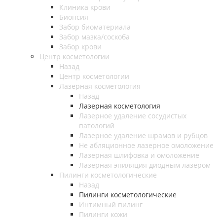
Клиника крови
Биопсия
Забор биоматериала
Забор мазка/соскоба
Забор крови
Центр косметологии
Назад
Центр косметологии
Лазерная косметология
Назад
Лазерная косметология
Лазерное удаление сосудистых
патологий
Лазерное удаление шрамов и рубцов
Не абляционное лазерное омоложение
Лазерная шлифовка и омоложение
Лазерная эпиляция диодным лазером
Пилинги косметологические
Назад
Пилинги косметологические
Интимный пилинг
Пилинги кожи