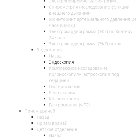
Электронейромиография (ЭНМГ)
Спирометрия (исследование функции
внешнего дыхания)
Мониторинг артериального давления 24
часа (СМАД)
Электрокардиограмма (ЭКГ) по Холтеру
24 часа
Электрокардиограмма (ЭКГ) покоя
Эндоскопия
Назад
Эндоскопия
Комплексное исследование
Колоноскопия+Гастроскопия под
седацией
Гистероскопия
Ректоскопия
Колоноскопия
Гастроскопия (ФГС)
Прием врачей
Назад
Прием врачей
Детское отделение
Назад