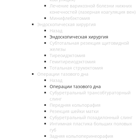
Лечение варикозной болезни нижних
конечностей (лазерная коагуляция вен)
Минифлебэктомия
Эндоскопическая хирургия
Назад
Эндоскопическая хирургия
Субтотальная резекция щитовидной
железы
Тиреоидэктомия
Гемитиреиодэктомия
Тотальная струмэктомия
Операции тазового дна
Назад
Операции тазового дна
Субуретральный трансобтураторный
слинг
Передняя кольпорафия
Резекция шейки матки
Субуретральный позадилонный слинг
Интимная пластика больших половых
губ
Задняя кольпоперинеорафия