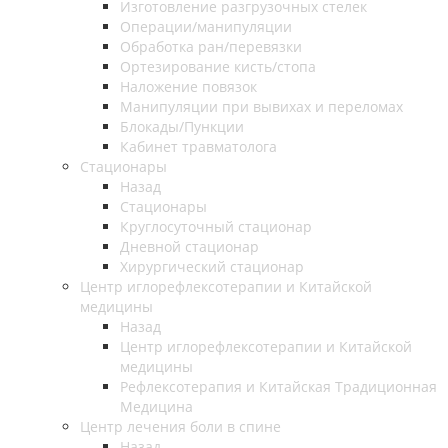
Изготовление разгрузочных стелек
Операции/манипуляции
Обработка ран/перевязки
Ортезирование кисть/стопа
Наложение повязок
Манипуляции при вывихах и переломах
Блокады/Пункции
Кабинет травматолога
Стационары
Назад
Стационары
Круглосуточный стационар
Дневной стационар
Хирургический стационар
Центр иглорефлексотерапии и Китайской
медицины
Назад
Центр иглорефлексотерапии и Китайской
медицины
Рефлексотерапия и Китайская Традиционная
Медицина
Центр лечения боли в спине
Назад