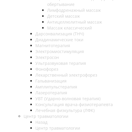
обертывание
Лимфодренажный массаж
Детский массаж
Антицеллюлитный массаж
Массаж классический
Дарсонвализация (ТНЧ)
Диадинамические токи
Магнитотерапия
Электромиостимуляция
Электросон
Ультразвуковая терапия
Фонофорез
Лекарственный электрофорез
Гальванизация
Амплипульстерапия
Лазеротерапия
УВТ (Ударно-волновая терапия)
Консультация врача-физиотерапевта
Лечебная физкультура (ЛФК)
Центр травматологии
Назад
Центр травматологии