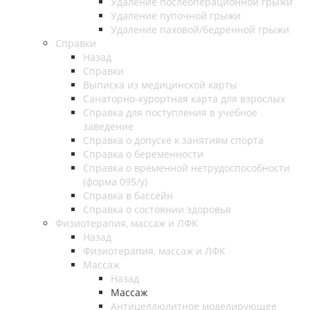
Удаление послеоперационной грыжи
Удаление пупочной грыжи
Удаление паховой/бедренной грыжи
Справки
Назад
Справки
Выписка из медицинской карты
Санаторно-курортная карта для взрослых
Справка для поступления в учебное
заведение
Справка о допуске к занятиям спорта
Справка о беременности
Справка о временной нетрудоспособности
(форма 095/у)
Справка в бассейн
Справка о состоянии здоровья
Физиотерапия, массаж и ЛФК
Назад
Физиотерапия, массаж и ЛФК
Массаж
Назад
Массаж
Антицеллюлитное моделирующее