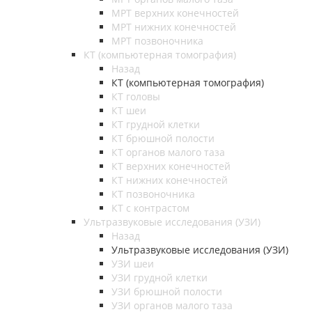
МРТ верхних конечностей
МРТ нижних конечностей
МРТ позвоночника
КТ (компьютерная томография)
Назад
КТ (компьютерная томография)
КТ головы
КТ шеи
КТ грудной клетки
КТ брюшной полости
КТ органов малого таза
КТ верхних конечностей
КТ нижних конечностей
КТ позвоночника
КТ с контрастом
Ультразвуковые исследования (УЗИ)
Назад
Ультразвуковые исследования (УЗИ)
УЗИ шеи
УЗИ грудной клетки
УЗИ брюшной полости
УЗИ органов малого таза