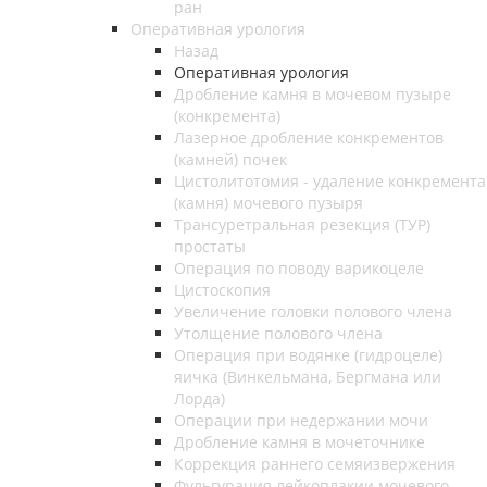
ран
Оперативная урология
Назад
Оперативная урология
Дробление камня в мочевом пузыре
(конкремента)
Лазерное дробление конкрементов
(камней) почек
Цистолитотомия - удаление конкремента
(камня) мочевого пузыря
Трансуретральная резекция (ТУР)
простаты
Операция по поводу варикоцеле
Цистоскопия
Увеличение головки полового члена
Утолщение полового члена
Операция при водянке (гидроцеле)
яичка (Винкельмана, Бергмана или
Лорда)
Операции при недержании мочи
Дробление камня в мочеточнике
Коррекция раннего семяизвержения
Фульгурация лейкоплакии мочевого