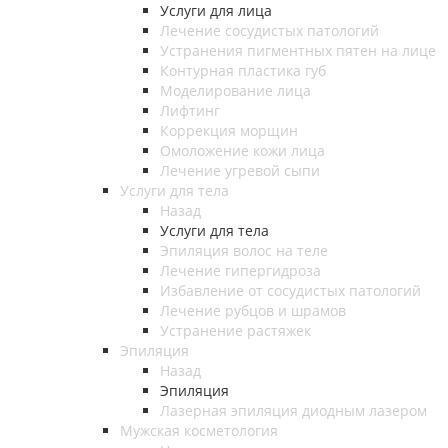
Услуги для лица
Лечение сосудистых патологий
Устранения пигментных пятен на лице
Контурная пластика губ
Моделирование лица
Лифтинг
Коррекция морщин
Омоложение кожи лица
Лечение угревой сыпи
Услуги для тела
Назад
Услуги для тела
Эпиляция волос на теле
Лечение гипергидроза
Избавление от сосудистых патологий
Лечение рубцов и шрамов
Устранение растяжек
Эпиляция
Назад
Эпиляция
Лазерная эпиляция диодным лазером
Мужская косметология