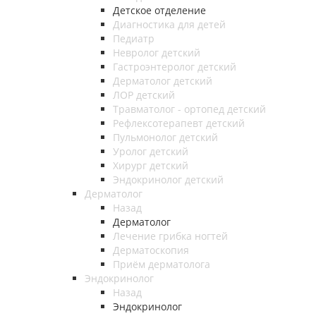
Детское отделение
Диагностика для детей
Педиатр
Невролог детский
Гастроэнтеролог детский
Дерматолог детский
ЛОР детский
Травматолог - ортопед детский
Рефлексотерапевт детский
Пульмонолог детский
Уролог детский
Хирург детский
Эндокринолог детский
Дерматолог
Назад
Дерматолог
Лечение грибка ногтей
Дерматоскопия
Приём дерматолога
Эндокринолог
Назад
Эндокринолог