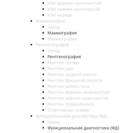
УЗИ верхних конечностей
УЗИ нижних конечностей
УЗИ нервов
Маммография
Назад
Маммография
Маммография
Рентгенография
Назад
Рентгенография
Рентген головы
Рентген шеи
Рентген грудной клетки
Рентген брюшной полости
Рентген малого таза
Рентген верхних конечностей
Рентген нижних конечностей
Рентген позвоночника
Спортивные травмы
Функциональная диагностика (ФД)
Назад
Функциональная диагностика (ФД)