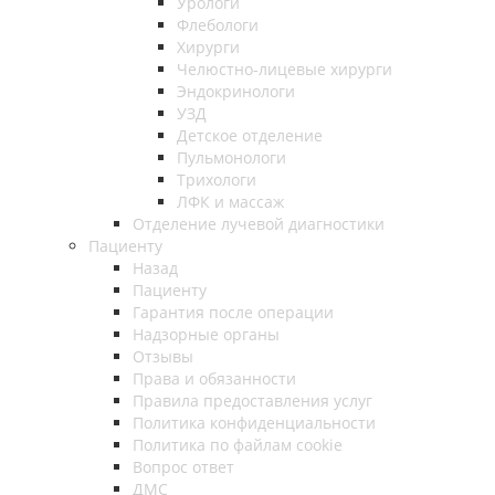
Урологи
Флебологи
Хирурги
Челюстно-лицевые хирурги
Эндокринологи
УЗД
Детское отделение
Пульмонологи
Трихологи
ЛФК и массаж
Отделение лучевой диагностики
Пациенту
Назад
Пациенту
Гарантия после операции
Надзорные органы
Отзывы
Права и обязанности
Правила предоставления услуг
Политика конфиденциальности
Политика по файлам cookie
Вопрос ответ
ДМС