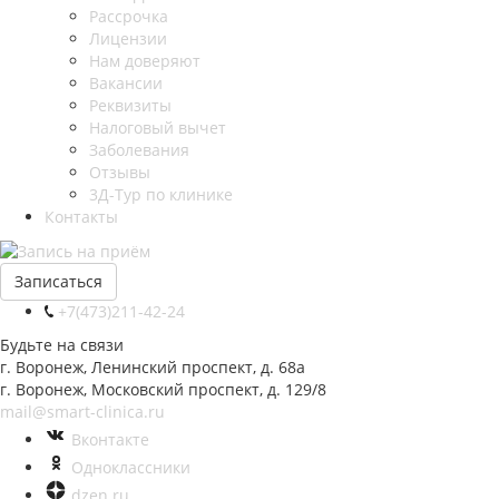
Рассрочка
Лицензии
Нам доверяют
Вакансии
Реквизиты
Налоговый вычет
Заболевания
Отзывы
3Д-Тур по клинике
Контакты
Записаться
+7(473)211-42-24
Будьте на связи
г. Воронеж, Ленинский проспект, д. 68а
г. Воронеж, Московский проспект, д. 129/8
mail@smart-clinica.ru
Вконтакте
Одноклассники
dzen.ru