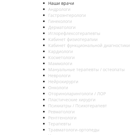
Наши врачи
Андрологи
Гастроэнтерологи
Гинекологи
Дерматологи
Иглорефлексотерапевты
Кабинет физиотерапии
Кабинет функциональной диагностики
Кардиологи
Косметологи
Маммологи
Мануальные терапевты / остеопаты
Неврологи
Нейрохирурги
Онкологи
Оториноларингологи / ЛОР
Пластические хирурги
Психиатры / Психотерапевт
Ревматологи
Рентгенологи
Терапевты
Травматологи-ортопеды