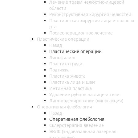
Лечение травм челюстно-лицевой
области
Реконструктивная хирургия челюстей
Пластическая хирургия лица и полости
рта
Послеоперационное лечение
Пластические операции
Назад
Пластические операции
Липофилинг
Пластика груди
Подтяжка
Пластика живота
Пластика лица и шеи
Интимная пластика
Удаление рубцов на лице и теле
Липомоделирование (липосакция)
Оперативная флебология
Назад
Оперативная флебология
Склеротерапия введение
ЭВЛК (эндовазальная лазерная
коагуляция)