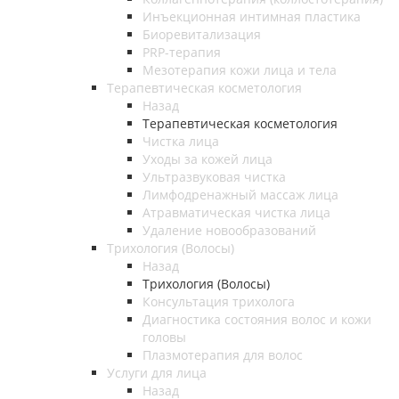
Инъекционная интимная пластика
Биоревитализация
PRP-терапия
Мезотерапия кожи лица и тела
Терапевтическая косметология
Назад
Терапевтическая косметология
Чистка лица
Уходы за кожей лица
Ультразвуковая чистка
Лимфодренажный массаж лица
Атравматическая чистка лица
Удаление новообразований
Трихология (Волосы)
Назад
Трихология (Волосы)
Консультация трихолога
Диагностика состояния волос и кожи
головы
Плазмотерапия для волос
Услуги для лица
Назад