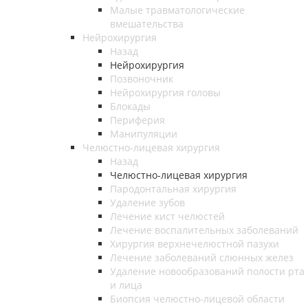
Малые травматологические
вмешательства
Нейрохирургия
Назад
Нейрохирургия
Позвоночник
Нейрохирургия головы
Блокады
Периферия
Манипуляции
Челюстно-лицевая хирургия
Назад
Челюстно-лицевая хирургия
Пародонтальная хирургия
Удаление зубов
Лечение кист челюстей
Лечение воспалительных заболеваний
Хирургия верхнечелюстной пазухи
Лечение заболеваний слюнных желез
Удаление новообразований полости рта
и лица
Биопсия челюстно-лицевой области