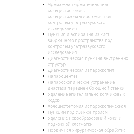
Чрезкожная чрезпеченочная
холецистостомия,
холецистохолангиостомия под
контролем ультразвукового
исследования
Пункция и аспирация из кист
забрюшного пространства под
контролем ультразвукового
исследования
Диагностическая пункция внутренних
структур
Диагностическая лапароскопия
Лапароцентез
Лапароскопическое устранение
диастаза передней брюшной стенки
Удаление эпителиально-копчиковых
ходов
Холецистэктомия лапароскопическая
Пункции под УЗИ-контролем
Удаление новообразований кожи и
подкожной клетчатки
Первичная хирургическая обработка