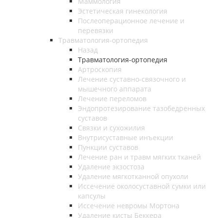
Маммология
Эстетическая гинекология
Послеоперационное лечение и
перевязки
Травматология-ортопедия
Назад
Травматология-ортопедия
Артроскопия
Лечение суставно-связочного и
мышечного аппарата
Лечение переломов
Эндопротезирование тазобедренных
суставов
Связки и сухожилия
Внутрисуставные инъекции
Пункции суставов
Лечение ран и травм мягких тканей
Удаление экзостоза
Удаление мягкотканной опухоли
Иссечение околосуставной сумки или
капсулы
Иссечение невромы Мортона
Удаление кисты Беккера