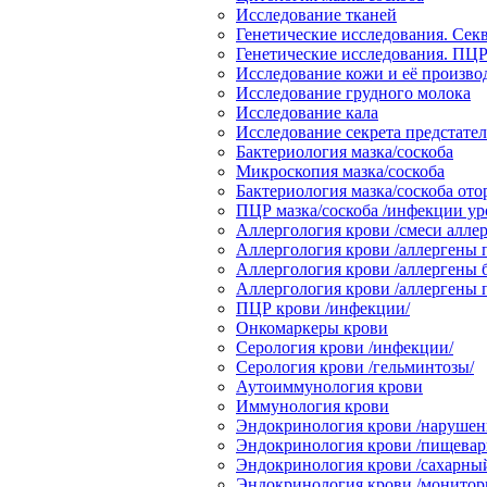
Исследование тканей
Генетические исследования. Сек
Генетические исследования. ПЦР
Исследование кожи и её произв
Исследование грудного молока
Исследование кала
Исследование секрета предстате
Бактериология мазка/соскоба
Микроскопия мазка/соскоба
Бактериология мазка/соскоба от
ПЦР мазка/соскоба /инфекции ур
Аллергология крови /смеси аллер
Аллергология крови /аллергены 
Аллергология крови /аллергены 
Аллергология крови /аллергены
ПЦР крови /инфекции/
Онкомаркеры крови
Серология крови /инфекции/
Серология крови /гельминтозы/
Аутоиммунология крови
Иммунология крови
Эндокринология крови /нарушени
Эндокринология крови /пищевари
Эндокринология крови /сахарный
Эндокринология крови /монитор