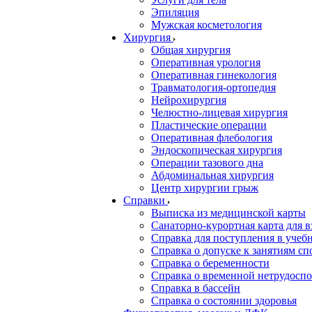
Эпиляция
Мужская косметология
Хирургия
Общая хирургия
Оперативная урология
Оперативная гинекология
Травматология-ортопедия
Нейрохирургия
Челюстно-лицевая хирургия
Пластические операции
Оперативная флебология
Эндоскопическая хирургия
Операции тазового дна
Абдоминальная хирургия
Центр хирургии грыж
Справки
Выписка из медицинской карты
Санаторно-курортная карта для 
Справка для поступления в учебн
Справка о допуске к занятиям сп
Справка о беременности
Справка о временной нетрудоспо
Справка в бассейн
Справка о состоянии здоровья