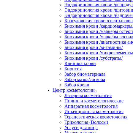
Эндокринология крови /репродук
Эндокринология крови /щитовидн
Эндокринология крови /надпоче
Коагулология крови /свертывающ
Биохимия крови /кардиомаркеры
Биохимия крови /маркеры остеоп
Биохимия крови /маркеры воспал
Биохимия крови /диагностика ан
Биохимия крови /витамины/
Биохимия крови /микроэлементы
Биохимия крови /субстраты/
Клиника крови
Биопсия
Забор биоматериала
Забор мазка/соскоба
Забор крови
Центр косметологии
Лазерная косметология
Пилинги косметологические
Аппаратная косметология
Инъекционная косметология
Терапевтическая косметология
Трихология (Волосы)
Услуги для лица
Услуги для тела