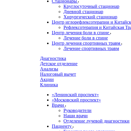
Стационары
Круглосуточный стационар
Дневной стационар
Хирургический стационар
Центр иглорефлексотерапии и Китай
Рефлексотерапия и Китайская Т
Центр лечения боли в спине
Лечение боли в спине
Центр лечения спортивных травм
Лечение спортивных травм
Диагностика
Детское отделение
Анализы
Налоговый вычет
Акции
Клиника
«Ленинский проспект»
«Московский проспект»
Врачи
Руководители
Наши врачи
Отделение лучевой диагностики
Пациенту