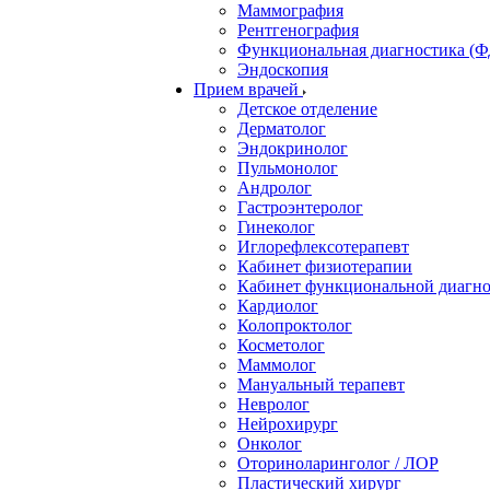
Маммография
Рентгенография
Функциональная диагностика (Ф
Эндоскопия
Прием врачей
Детское отделение
Дерматолог
Эндокринолог
Пульмонолог
Андролог
Гастроэнтеролог
Гинеколог
Иглорефлексотерапевт
Кабинет физиотерапии
Кабинет функциональной диагн
Кардиолог
Колопроктолог
Косметолог
Маммолог
Мануальный терапевт
Невролог
Нейрохирург
Онколог
Оториноларинголог / ЛОР
Пластический хирург