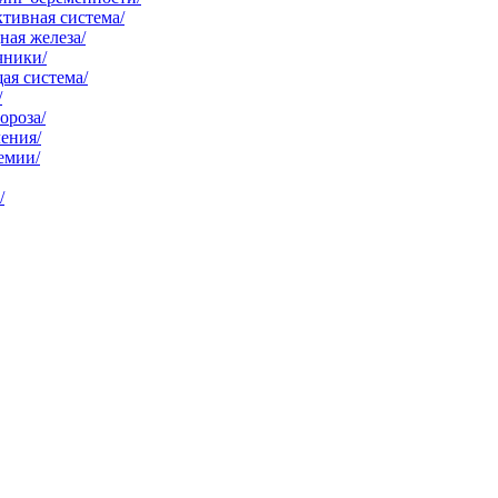
тивная система/
ая железа/
чники/
ая система/
/
ороза/
ения/
емии/
/