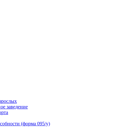
взрослых
ое заведение
орта
собности (форма 095/у)