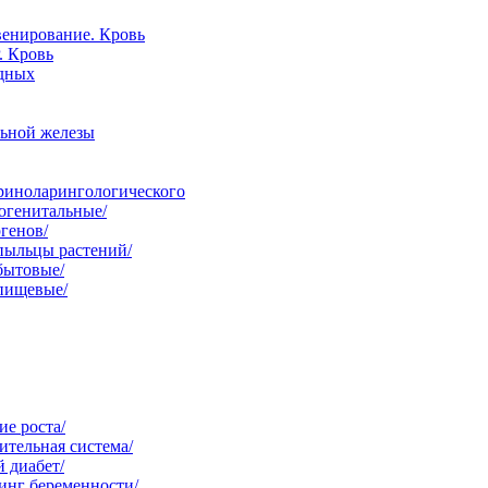
венирование. Кровь
. Кровь
одных
льной железы
ориноларингологического
огенитальные/
генов/
пыльцы растений/
бытовые/
 пищевые/
е роста/
тельная система/
 диабет/
инг беременности/