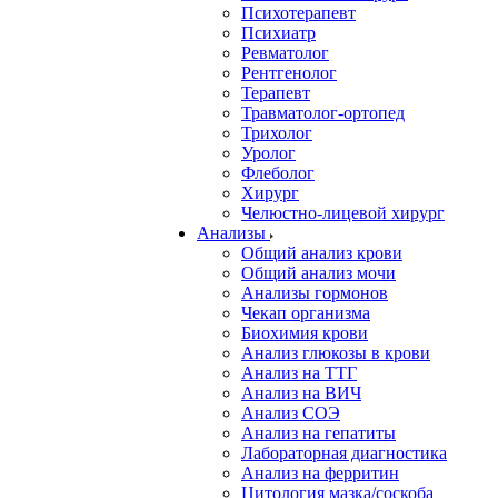
Психотерапевт
Психиатр
Ревматолог
Рентгенолог
Терапевт
Травматолог-ортопед
Трихолог
Уролог
Флеболог
Хирург
Челюстно-лицевой хирург
Анализы
Общий анализ крови
Общий анализ мочи
Анализы гормонов
Чекап организма
Биохимия крови
Анализ глюкозы в крови
Анализ на ТТГ
Анализ на ВИЧ
Анализ СОЭ
Анализ на гепатиты
Лабораторная диагностика
Анализ на ферритин
Цитология мазка/соскоба