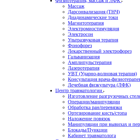
Физиотерапия, массаж и ЛФК
Массаж
Дарсонвализация (ТНЧ)
Диадинамические токи
Магнитотерапия
Электромиостимуляция
Электросон
Ультразвуковая терапия
Фонофорез
Лекарственный электрофорез
Гальванизация
Амплипульстерапия
Лазеротерапия
УВТ (Ударно-волновая терапия)
Консультация врача-физиотерапе
Лечебная физкультура (ЛФК)
Центр травматологии
Изготовление разгрузочных стел
Операции/манипуляции
Обработка ран/перевязки
Ортезирование кисть/стопа
Наложение повязок
Манипуляции при вывихах и пе
Блокады/Пункции
Кабинет травматолога