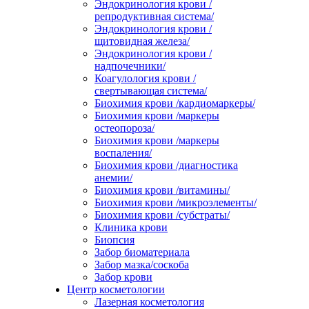
Эндокринология крови /
репродуктивная система/
Эндокринология крови /
щитовидная железа/
Эндокринология крови /
надпочечники/
Коагулология крови /
свертывающая система/
Биохимия крови /кардиомаркеры/
Биохимия крови /маркеры
остеопороза/
Биохимия крови /маркеры
воспаления/
Биохимия крови /диагностика
анемии/
Биохимия крови /витамины/
Биохимия крови /микроэлементы/
Биохимия крови /субстраты/
Клиника крови
Биопсия
Забор биоматериала
Забор мазка/соскоба
Забор крови
Центр косметологии
Лазерная косметология