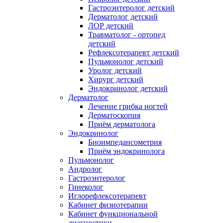
Гастроэнтеролог детский
Дерматолог детский
ЛОР детский
Травматолог - ортопед
детский
Рефлексотерапевт детский
Пульмонолог детский
Уролог детский
Хирург детский
Эндокринолог детский
Дерматолог
Лечение грибка ногтей
Дерматоскопия
Приём дерматолога
Эндокринолог
Биоимпедансометрия
Приём эндокринолога
Пульмонолог
Андролог
Гастроэнтеролог
Гинеколог
Иглорефлексотерапевт
Кабинет физиотерапии
Кабинет функциональной
диагностики