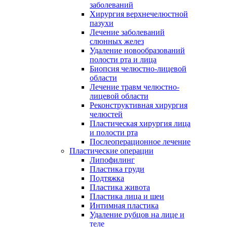
заболеваний
Хирургия верхнечелюстной
пазухи
Лечение заболеваний
слюнных желез
Удаление новообразований
полости рта и лица
Биопсия челюстно-лицевой
области
Лечение травм челюстно-
лицевой области
Реконструктивная хирургия
челюстей
Пластическая хирургия лица
и полости рта
Послеоперационное лечение
Пластические операции
Липофилинг
Пластика груди
Подтяжка
Пластика живота
Пластика лица и шеи
Интимная пластика
Удаление рубцов на лице и
теле