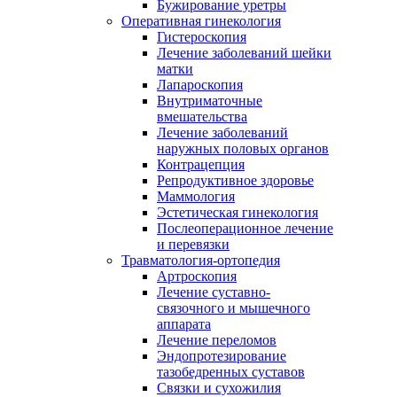
Бужирование уретры
Оперативная гинекология
Гистероскопия
Лечение заболеваний шейки
матки
Лапароскопия
Внутриматочные
вмешательства
Лечение заболеваний
наружных половых органов
Контрацепция
Репродуктивное здоровье
Маммология
Эстетическая гинекология
Послеоперационное лечение
и перевязки
Травматология-ортопедия
Артроскопия
Лечение суставно-
связочного и мышечного
аппарата
Лечение переломов
Эндопротезирование
тазобедренных суставов
Связки и сухожилия