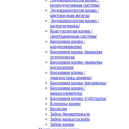
репродуктивная система/
Эндокринология крови /
щитовидная железа/
Эндокринология крови /
надпочечники/
Коагулология крови /
свертывающая система/
Биохимия крови /
кардиомаркеры/
Биохимия крови /маркеры
остеопороза/
Биохимия крови /маркеры
воспаления/
Биохимия крови /
диагностика анемии/
Биохимия крови /витамины/
Биохимия крови /
микроэлементы/
Биохимия крови /субстраты/
Клиника крови
Биопсия
Забор биоматериала
Забор мазка/соскоба
Забор крови