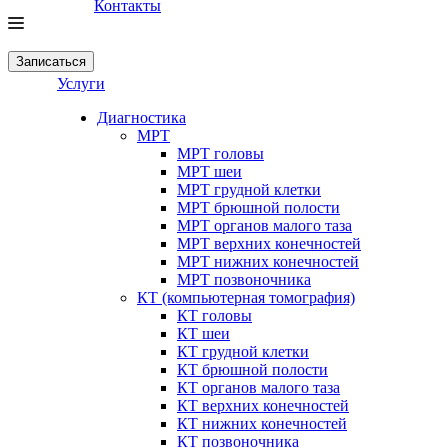
Контакты
Записаться
Услуги
Диагностика
МРТ
МРТ головы
МРТ шеи
МРТ грудной клетки
МРТ брюшной полости
МРТ органов малого таза
МРТ верхних конечностей
МРТ нижних конечностей
МРТ позвоночника
КТ (компьютерная томография)
КТ головы
КТ шеи
КТ грудной клетки
КТ брюшной полости
КТ органов малого таза
КТ верхних конечностей
КТ нижних конечностей
КТ позвоночника