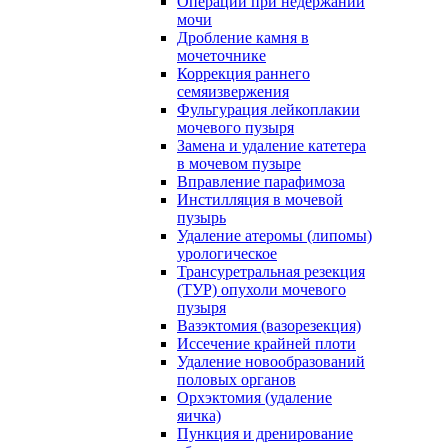
Операции при недержании
мочи
Дробление камня в
мочеточнике
Коррекция раннего
семяизвержения
Фульгурация лейкоплакии
мочевого пузыря
Замена и удаление катетера
в мочевом пузыре
Вправление парафимоза
Инстилляция в мочевой
пузырь
Удаление атеромы (липомы)
урологическое
Трансуретральная резекция
(ТУР) опухоли мочевого
пузыря
Вазэктомия (вазорезекция)
Иссечение крайней плоти
Удаление новообразований
половых органов
Орхэктомия (удаление
яичка)
Пункция и дренирование