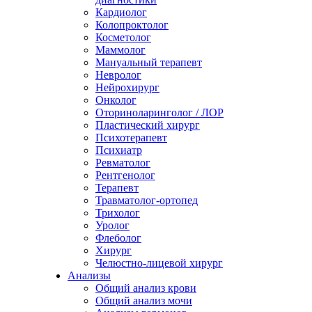
Кардиолог
Колопроктолог
Косметолог
Маммолог
Мануальный терапевт
Невролог
Нейрохирург
Онколог
Оториноларинголог / ЛОР
Пластический хирург
Психотерапевт
Психиатр
Ревматолог
Рентгенолог
Терапевт
Травматолог-ортопед
Трихолог
Уролог
Флеболог
Хирург
Челюстно-лицевой хирург
Анализы
Общий анализ крови
Общий анализ мочи