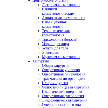
Центр косметологии
Лазерная косметология
Пилинги
косметологические
Аппаратная косметология
Инъекционная
косметология
Терапевтическая
косметология
Трихология (Волосы)
Услуги для лица
Услуги для тела
Эпиляция
Мужская косметология
Хирургия
Общая хирургия
Оперативная урология
Оперативная гинекология
Травматология-ортопедия
Нейрохирургия
Челюстно-лицевая хирургия
Пластические операции
Оперативная флебология
Эндоскопическая хирургия
Операции тазового дна