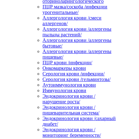
оториноларингологического
ПЦР мазка/соскоба /инфекции
урогенитальные/
Аллергология крови /смеси
аллергенов/
Аллергология крови /аллергены
пыльцы растений/
Аллергология крови /аллергены
бытовые/
Аллергология крови /аллергены
пищевые/
ПЦР крови /инфекции/
Онкомаркеры крови
Серология крови /инфекции/
Серология крови /гельминтозы/
Аутоиммунология крови
Иммунология крови
Эндокринология крови /
нарушение роста/
Эндокринология крови /
пищеварительная система/
Эндокринология крови /сахарный
диабет/
Эндокринология крови /
мониторинг беременности/