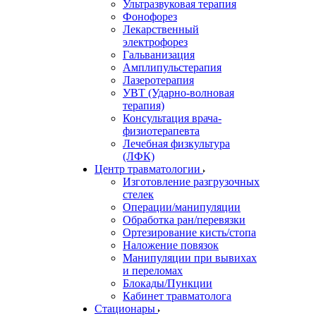
Ультразвуковая терапия
Фонофорез
Лекарственный
электрофорез
Гальванизация
Амплипульстерапия
Лазеротерапия
УВТ (Ударно-волновая
терапия)
Консультация врача-
физиотерапевта
Лечебная физкультура
(ЛФК)
Центр травматологии
Изготовление разгрузочных
стелек
Операции/манипуляции
Обработка ран/перевязки
Ортезирование кисть/стопа
Наложение повязок
Манипуляции при вывихах
и переломах
Блокады/Пункции
Кабинет травматолога
Стационары