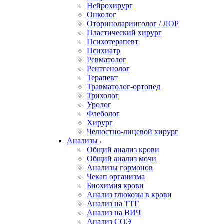
Нейрохирург
Онколог
Оториноларинголог / ЛОР
Пластический хирург
Психотерапевт
Психиатр
Ревматолог
Рентгенолог
Терапевт
Травматолог-ортопед
Трихолог
Уролог
Флеболог
Хирург
Челюстно-лицевой хирург
Анализы
Общий анализ крови
Общий анализ мочи
Анализы гормонов
Чекап организма
Биохимия крови
Анализ глюкозы в крови
Анализ на ТТГ
Анализ на ВИЧ
Анализ СОЭ