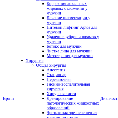
Коррекция локальных
жировых отложений у
мужчин
Лечение пигментации у
мужчин
Нитевой лифтинг Aptos для
мужчин
Удаление рубцов и шрамов у
мужчин
Ботокс для мужчин
Чистка лица для мужчин
Мезотерапия для мужчин
Хирургия
Общая хирургия
Анестезия
Стационар
Перевязочная
Гнойно-воспалительная
хирургия
Хирургия кисти
Врачи
Дренирование
Диагност
патологических жидкостных
образований
Чрезкожная чрезпеченочная
холецистостомия,