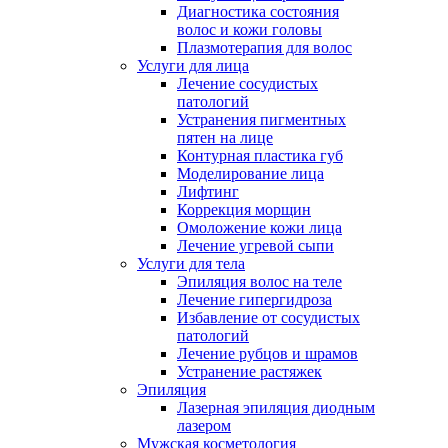
Диагностика состояния
волос и кожи головы
Плазмотерапия для волос
Услуги для лица
Лечение сосудистых
патологий
Устранения пигментных
пятен на лице
Контурная пластика губ
Моделирование лица
Лифтинг
Коррекция морщин
Омоложение кожи лица
Лечение угревой сыпи
Услуги для тела
Эпиляция волос на теле
Лечение гипергидроза
Избавление от сосудистых
патологий
Лечение рубцов и шрамов
Устранение растяжек
Эпиляция
Лазерная эпиляция диодным
лазером
Мужская косметология