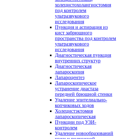
холецистохолангиостомия
под контролем
ультразвукового
исследования
Пункция и аспирация из
кист забрюшного
пространства под контролем
ультразвукового
исследования
Диагностическая пункция
внутренних структур
Диагностическая
лапароскопия
Лапароцентез
Лапароскопическое
устранение диастаза
передней брюшной стенки
Удаление эпителиально-
копчиковых ходов
Холецистэктомия
лапароскопическая
Пункции под УЗИ-
контролем
Удаление новообразований
кожи и подкожной