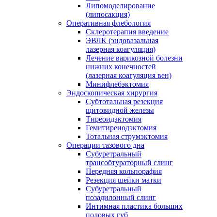
Липомоделирование
(липосакция)
Оперативная флебология
Склеротерапия введение
ЭВЛК (эндовазальная
лазерная коагуляция)
Лечение варикозной болезни
нижних конечностей
(лазерная коагуляция вен)
Минифлебэктомия
Эндоскопическая хирургия
Субтотальная резекция
щитовидной железы
Тиреоидэктомия
Гемитиреиодэктомия
Тотальная струмэктомия
Операции тазового дна
Субуретральный
трансобтураторный слинг
Передняя кольпорафия
Резекция шейки матки
Субуретральный
позадилонный слинг
Интимная пластика больших
половых губ