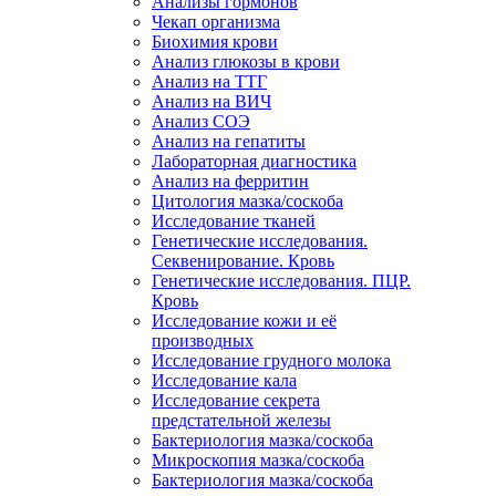
Анализы гормонов
Чекап организма
Биохимия крови
Анализ глюкозы в крови
Анализ на ТТГ
Анализ на ВИЧ
Анализ СОЭ
Анализ на гепатиты
Лабораторная диагностика
Анализ на ферритин
Цитология мазка/соскоба
Исследование тканей
Генетические исследования.
Секвенирование. Кровь
Генетические исследования. ПЦР.
Кровь
Исследование кожи и её
производных
Исследование грудного молока
Исследование кала
Исследование секрета
предстательной железы
Бактериология мазка/соскоба
Микроскопия мазка/соскоба
Бактериология мазка/соскоба