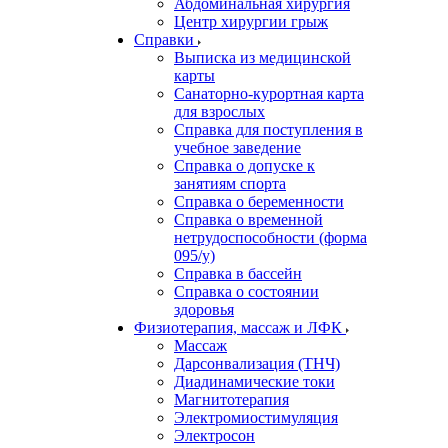
Абдоминальная хирургия
Центр хирургии грыж
Справки
Выписка из медицинской
карты
Санаторно-курортная карта
для взрослых
Справка для поступления в
учебное заведение
Справка о допуске к
занятиям спорта
Справка о беременности
Справка о временной
нетрудоспособности (форма
095/у)
Справка в бассейн
Справка о состоянии
здоровья
Физиотерапия, массаж и ЛФК
Массаж
Дарсонвализация (ТНЧ)
Диадинамические токи
Магнитотерапия
Электромиостимуляция
Электросон