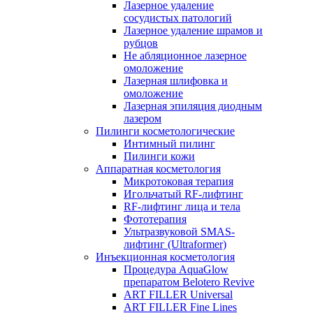
Лазерное удаление
сосудистых патологий
Лазерное удаление шрамов и
рубцов
Не абляционное лазерное
омоложение
Лазерная шлифовка и
омоложение
Лазерная эпиляция диодным
лазером
Пилинги косметологические
Интимный пилинг
Пилинги кожи
Аппаратная косметология
Микротоковая терапия
Игольчатый RF-лифтинг
RF-лифтинг лица и тела
Фототерапия
Ультразвуковой SMAS-
лифтинг (Ultraformer)
Инъекционная косметология
Процедура AquaGlow
препаратом Belotero Revive
ART FILLER Universal
ART FILLER Fine Lines