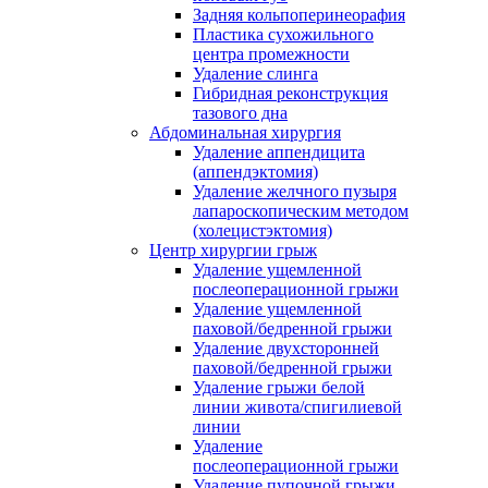
Задняя кольпоперинеорафия
Пластика сухожильного
центра промежности
Удаление слинга
Гибридная реконструкция
тазового дна
Абдоминальная хирургия
Удаление аппендицита
(аппендэктомия)
Удаление желчного пузыря
лапароскопическим методом
(холецистэктомия)
Центр хирургии грыж
Удаление ущемленной
послеоперационной грыжи
Удаление ущемленной
паховой/бедренной грыжи
Удаление двухсторонней
паховой/бедренной грыжи
Удаление грыжи белой
линии живота/спигилиевой
линии
Удаление
послеоперационной грыжи
Удаление пупочной грыжи