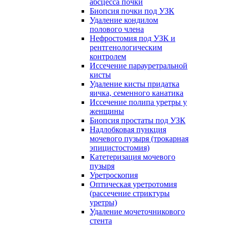
абсцесса почки
Биопсия почки под УЗК
Удаление кондилом
полового члена
Нефростомия под УЗК и
рентгенологическим
контролем
Иссечение парауретральной
кисты
Удаление кисты придатка
яичка, семенного канатика
Иссечение полипа уретры у
женщины
Биопсия простаты под УЗК
Надлобковая пункция
мочевого пузыря (трокарная
эпицистостомия)
Катетеризация мочевого
пузыря
Уретроскопия
Оптическая уретротомия
(рассечение стриктуры
уретры)
Удаление мочеточникового
стента