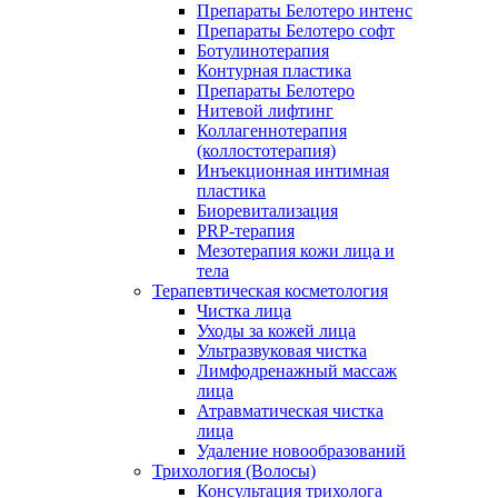
Препараты Белотеро интенс
Препараты Белотеро софт
Ботулинотерапия
Контурная пластика
Препараты Белотеро
Нитевой лифтинг
Коллагеннотерапия
(коллостотерапия)
Инъекционная интимная
пластика
Биоревитализация
PRP-терапия
Мезотерапия кожи лица и
тела
Терапевтическая косметология
Чистка лица
Уходы за кожей лица
Ультразвуковая чистка
Лимфодренажный массаж
лица
Атравматическая чистка
лица
Удаление новообразований
Трихология (Волосы)
Консультация трихолога