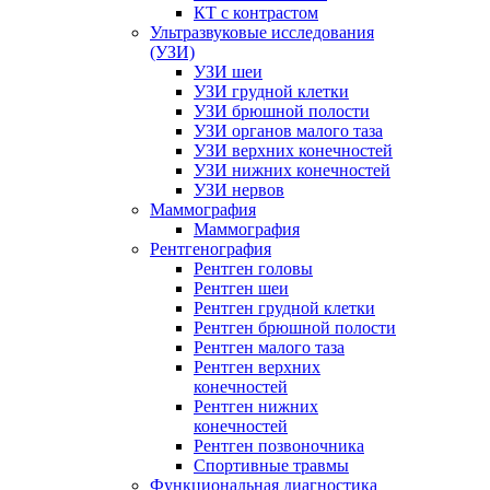
КТ с контрастом
Ультразвуковые исследования
(УЗИ)
УЗИ шеи
УЗИ грудной клетки
УЗИ брюшной полости
УЗИ органов малого таза
УЗИ верхних конечностей
УЗИ нижних конечностей
УЗИ нервов
Маммография
Маммография
Рентгенография
Рентген головы
Рентген шеи
Рентген грудной клетки
Рентген брюшной полости
Рентген малого таза
Рентген верхних
конечностей
Рентген нижних
конечностей
Рентген позвоночника
Спортивные травмы
Функциональная диагностика