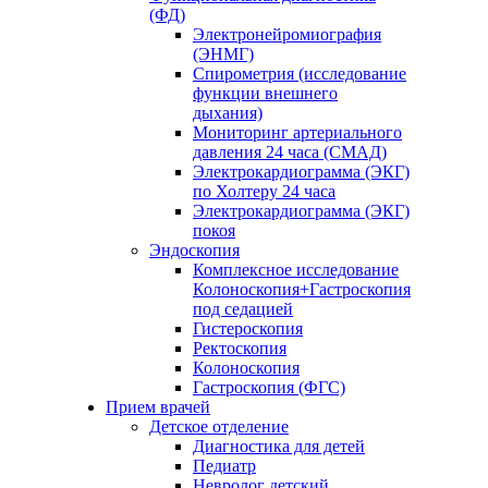
(ФД)
Электронейромиография
(ЭНМГ)
Спирометрия (исследование
функции внешнего
дыхания)
Мониторинг артериального
давления 24 часа (СМАД)
Электрокардиограмма (ЭКГ)
по Холтеру 24 часа
Электрокардиограмма (ЭКГ)
покоя
Эндоскопия
Комплексное исследование
Колоноскопия+Гастроскопия
под седацией
Гистероскопия
Ректоскопия
Колоноскопия
Гастроскопия (ФГС)
Прием врачей
Детское отделение
Диагностика для детей
Педиатр
Невролог детский