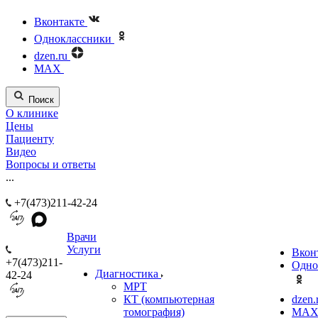
Вконтакте
Одноклассники
dzen.ru
MAX
Поиск
О клинике
Цены
Пациенту
Видео
Вопросы и ответы
...
+7(473)211-42-24
Врачи
Услуги
Вкон
+7(473)211-
Одно
Диагностика
42-24
МРТ
КТ (компьютерная
dzen.
томография)
MA