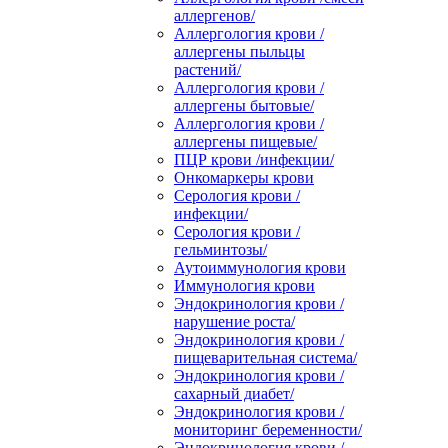
аллергенов/
Аллергология крови /
аллергены пыльцы
растений/
Аллергология крови /
аллергены бытовые/
Аллергология крови /
аллергены пищевые/
ПЦР крови /инфекции/
Онкомаркеры крови
Серология крови /
инфекции/
Серология крови /
гельминтозы/
Аутоиммунология крови
Иммунология крови
Эндокринология крови /
нарушение роста/
Эндокринология крови /
пищеварительная система/
Эндокринология крови /
сахарный диабет/
Эндокринология крови /
мониторинг беременности/
Эндокринология крови /