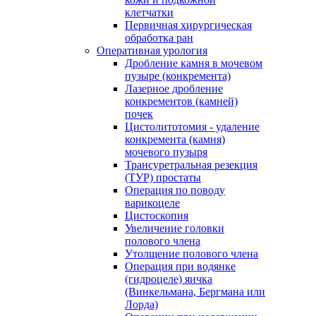
клетчатки
Первичная хирургическая
обработка ран
Оперативная урология
Дробление камня в мочевом
пузыре (конкремента)
Лазерное дробление
конкрементов (камней)
почек
Цистолитотомия - удаление
конкремента (камня)
мочевого пузыря
Трансуретральная резекция
(ТУР) простаты
Операция по поводу
варикоцеле
Цистоскопия
Увеличение головки
полового члена
Утолщение полового члена
Операция при водянке
(гидроцеле) яичка
(Винкельмана, Бергмана или
Лорда)