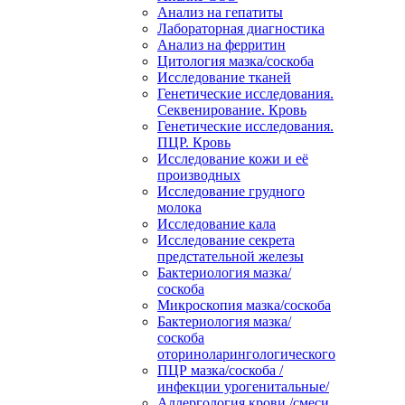
Анализ на гепатиты
Лабораторная диагностика
Анализ на ферритин
Цитология мазка/соскоба
Исследование тканей
Генетические исследования.
Секвенирование. Кровь
Генетические исследования.
ПЦР. Кровь
Исследование кожи и её
производных
Исследование грудного
молока
Исследование кала
Исследование секрета
предстательной железы
Бактериология мазка/
соскоба
Микроскопия мазка/соскоба
Бактериология мазка/
соскоба
оториноларингологического
ПЦР мазка/соскоба /
инфекции урогенитальные/
Аллергология крови /смеси