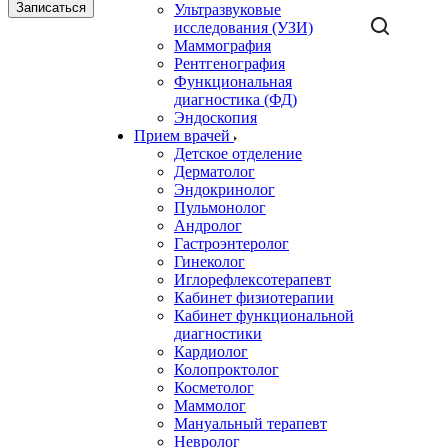
Записаться
Ультразвуковые
исследования (УЗИ)
Маммография
Рентгенография
Функциональная
диагностика (ФД)
Эндоскопия
Прием врачей
Детское отделение
Дерматолог
Эндокринолог
Пульмонолог
Андролог
Гастроэнтеролог
Гинеколог
Иглорефлексотерапевт
Кабинет физиотерапии
Кабинет функциональной
диагностики
Кардиолог
Колопроктолог
Косметолог
Маммолог
Мануальный терапевт
Невролог