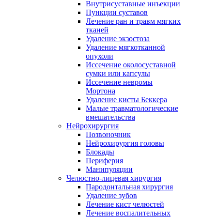
Внутрисуставные инъекции
Пункции суставов
Лечение ран и травм мягких
тканей
Удаление экзостоза
Удаление мягкотканной
опухоли
Иссечение околосуставной
сумки или капсулы
Иссечение невромы
Мортона
Удаление кисты Беккера
Малые травматологические
вмешательства
Нейрохирургия
Позвоночник
Нейрохирургия головы
Блокады
Периферия
Манипуляции
Челюстно-лицевая хирургия
Пародонтальная хирургия
Удаление зубов
Лечение кист челюстей
Лечение воспалительных