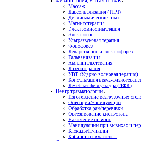
Физиотерапия, массаж и ЛФК
Массаж
Дарсонвализация (ТНЧ)
Диадинамические токи
Магнитотерапия
Электромиостимуляция
Электросон
Ультразвуковая терапия
Фонофорез
Лекарственный электрофорез
Гальванизация
Амплипульстерапия
Лазеротерапия
УВТ (Ударно-волновая терапия)
Консультация врача-физиотерапе
Лечебная физкультура (ЛФК)
Центр травматологии
Изготовление разгрузочных стел
Операции/манипуляции
Обработка ран/перевязки
Ортезирование кисть/стопа
Наложение повязок
Манипуляции при вывихах и пе
Блокады/Пункции
Кабинет травматолога