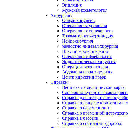
Эпиляция
Мужская косметология
Хирургия
Общая хирургия
Оперативная урология
Оперативная гинекология
Травматология-ортопедия
Нейрохирургия
Челюстно-лицевая хирургия
Пластические операции
Оперативная флебология
Эндоскопическая хирургия
Операции тазового дна
Абдоминальная хирургия
Центр хирургии грыж
Справки
Выписка из медицинской карты
Санаторно-курортная карта для 
Справка для поступления в учебн
Справка о допуске к занятиям сп
Справка о беременности
Справка о временной нетрудоспо
Справка в бассейн
Справка о состоянии здоровья