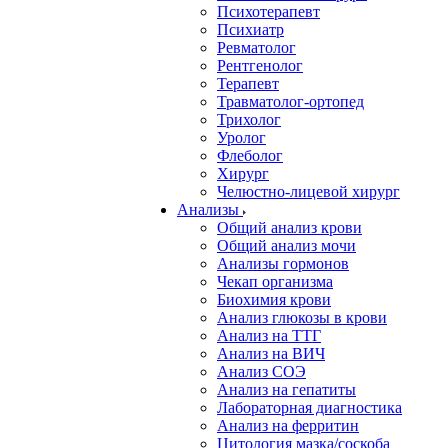
Психотерапевт
Психиатр
Ревматолог
Рентгенолог
Терапевт
Травматолог-ортопед
Трихолог
Уролог
Флеболог
Хирург
Челюстно-лицевой хирург
Анализы
Общий анализ крови
Общий анализ мочи
Анализы гормонов
Чекап организма
Биохимия крови
Анализ глюкозы в крови
Анализ на ТТГ
Анализ на ВИЧ
Анализ СОЭ
Анализ на гепатиты
Лабораторная диагностика
Анализ на ферритин
Цитология мазка/соскоба