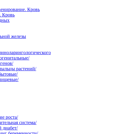
венирование. Кровь
. Кровь
одных
льной железы
ориноларингологического
огенитальные/
генов/
пыльцы растений/
бытовые/
 пищевые/
е роста/
тельная система/
 диабет/
инг беременности/