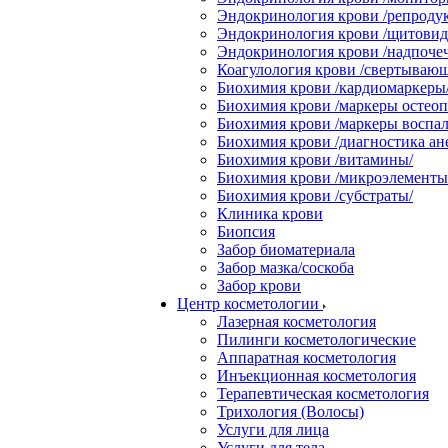
Эндокринология крови /репродук
Эндокринология крови /щитовидн
Эндокринология крови /надпоче
Коагулология крови /свертывающ
Биохимия крови /кардиомаркеры
Биохимия крови /маркеры остеоп
Биохимия крови /маркеры воспал
Биохимия крови /диагностика ан
Биохимия крови /витамины/
Биохимия крови /микроэлементы
Биохимия крови /субстраты/
Клиника крови
Биопсия
Забор биоматериала
Забор мазка/соскоба
Забор крови
Центр косметологии
Лазерная косметология
Пилинги косметологические
Аппаратная косметология
Инъекционная косметология
Терапевтическая косметология
Трихология (Волосы)
Услуги для лица
Услуги для тела