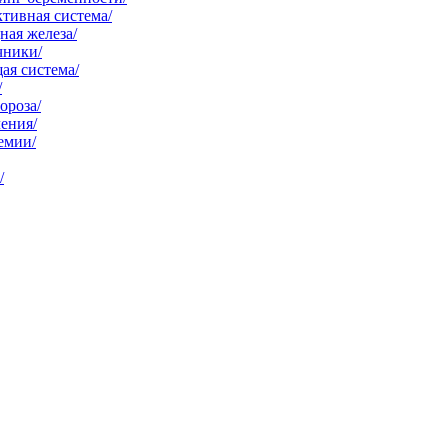
тивная система/
ая железа/
чники/
ая система/
/
ороза/
ения/
емии/
/