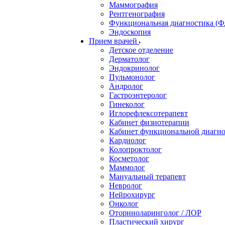
Маммография
Рентгенография
Функциональная диагностика (Ф
Эндоскопия
Прием врачей
Детское отделение
Дерматолог
Эндокринолог
Пульмонолог
Андролог
Гастроэнтеролог
Гинеколог
Иглорефлексотерапевт
Кабинет физиотерапии
Кабинет функциональной диагн
Кардиолог
Колопроктолог
Косметолог
Маммолог
Мануальный терапевт
Невролог
Нейрохирург
Онколог
Оториноларинголог / ЛОР
Пластический хирург