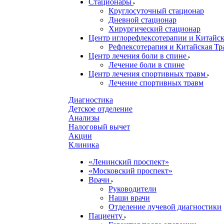
Стационары
Круглосуточный стационар
Дневной стационар
Хирургический стационар
Центр иглорефлексотерапии и Китай
Рефлексотерапия и Китайская Т
Центр лечения боли в спине
Лечение боли в спине
Центр лечения спортивных травм
Лечение спортивных травм
Диагностика
Детское отделение
Анализы
Налоговый вычет
Акции
Клиника
«Ленинский проспект»
«Московский проспект»
Врачи
Руководители
Наши врачи
Отделение лучевой диагностики
Пациенту