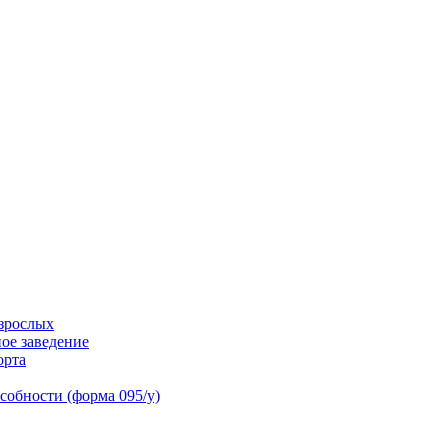
взрослых
ое заведение
орта
собности (форма 095/у)