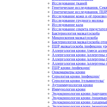
Исследование тканей
Генетические исследования. Сек
Генетические исследования. ПЦР
Исследование кожи и её произв
Исследование грудного молока
Исследование кала
Исследование секрета предстате
Бактериология мазка/соскоба
Микроскопия мазка/соскоба
Бактериология мазка/соскоба от
ПЦР мазка/соскоба /инфекции ур
Аллергология крови /смеси аллер
Аллергология крови /аллергены 
Аллергология крови /аллергены 
Аллергология крови /аллергены
ПЦР крови /инфекции/
Онкомаркеры крови
Серология крови /инфекции/
Серология крови /гельминтозы/
Аутоиммунология крови
Иммунология крови
Эндокринология крови /нарушени
Эндокринология крови /пищевари
Эндокринология крови /сахарный
Эндокринология крови /монитор