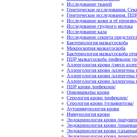
Исследование тканей
Генетические исследования. Сек
Генетические исследования. ПЦР
Исследование кожи и её произв
Исследование грудного молока
Исследование кала
Исследование секрета предстате
Бактериология мазка/соскоба
Микроскопия мазка/соскоба
Бактериология мазка/соскоба от
ПЦР мазка/соскоба /инфекции ур
Аллергология крови /смеси алле
Аллергология крови /аллергены 
Аллергология крови /аллергены 
Аллергология крови /аллергены
ПЦР крови /инфекции/
Онкомаркеры крови
Серология крови /инфекции/
Серология крови /гельминтозы/
Аутоиммунология крови
Иммунология крови
Эндокринология крови /нарушени
Эндокринология крови /пищевар
Эндокринология крови /сахарный
Эндокринология крови /монитор