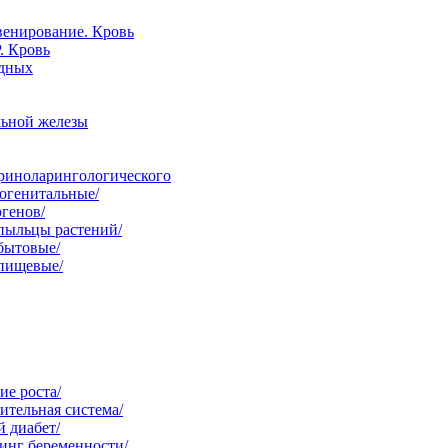
венирование. Кровь
. Кровь
одных
льной железы
ориноларингологического
огенитальные/
ргенов/
пыльцы растений/
бытовые/
 пищевые/
е роста/
ительная система/
 диабет/
инг беременности/