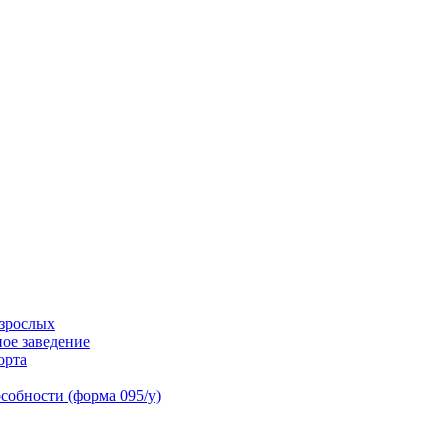
взрослых
ное заведение
орта
собности (форма 095/у)