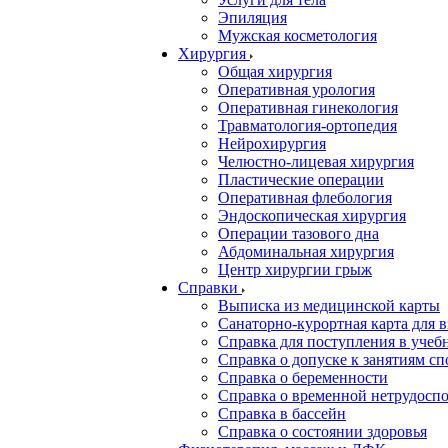
Эпиляция
Мужская косметология
Хирургия
Общая хирургия
Оперативная урология
Оперативная гинекология
Травматология-ортопедия
Нейрохирургия
Челюстно-лицевая хирургия
Пластические операции
Оперативная флебология
Эндоскопическая хирургия
Операции тазового дна
Абдоминальная хирургия
Центр хирургии грыж
Справки
Выписка из медицинской карты
Санаторно-курортная карта для 
Справка для поступления в учеб
Справка о допуске к занятиям сп
Справка о беременности
Справка о временной нетрудоспо
Справка в бассейн
Справка о состоянии здоровья