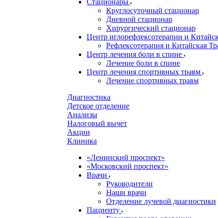
Стационары
Круглосуточный стационар
Дневной стационар
Хирургический стационар
Центр иглорефлексотерапии и Китай
Рефлексотерапия и Китайская Т
Центр лечения боли в спине
Лечение боли в спине
Центр лечения спортивных травм
Лечение спортивных травм
Диагностика
Детское отделение
Анализы
Налоговый вычет
Акции
Клиника
«Ленинский проспект»
«Московский проспект»
Врачи
Руководители
Наши врачи
Отделение лучевой диагностики
Пациенту