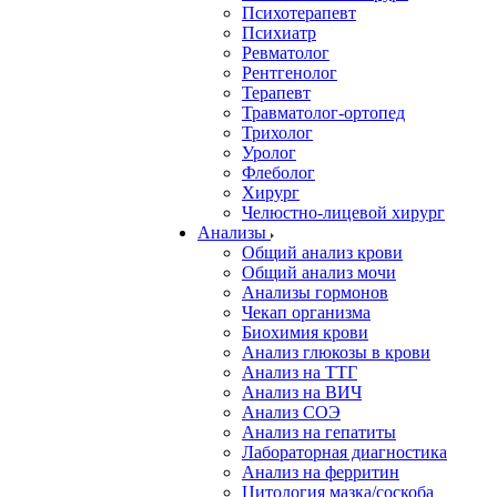
Психотерапевт
Психиатр
Ревматолог
Рентгенолог
Терапевт
Травматолог-ортопед
Трихолог
Уролог
Флеболог
Хирург
Челюстно-лицевой хирург
Анализы
Общий анализ крови
Общий анализ мочи
Анализы гормонов
Чекап организма
Биохимия крови
Анализ глюкозы в крови
Анализ на ТТГ
Анализ на ВИЧ
Анализ СОЭ
Анализ на гепатиты
Лабораторная диагностика
Анализ на ферритин
Цитология мазка/соскоба