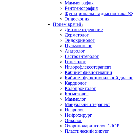
Маммография
Рентгенография
Функциональная диагностика (Ф
Эндоскопия
Прием врачей
Детское отделение
Дерматолог
Эндокринолог
Пульмонолог
Андролог
Гастроэнтеролог
Гинеколог
Иглорефлексотерапевт
Кабинет физиотерапии
Кабинет функциональной диагн
Кардиолог
Колопроктолог
Косметолог
Маммолог
Мануальный терапевт
Невролог
Нейрохирург
Онколог
Оториноларинголог / ЛОР
Пластический хирург