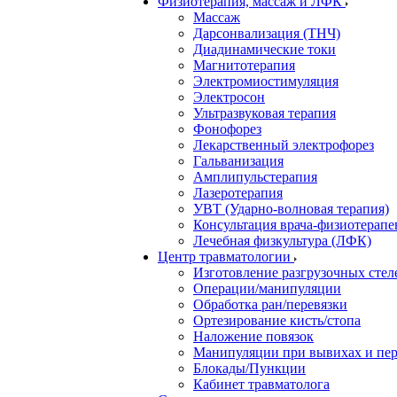
Физиотерапия, массаж и ЛФК
Массаж
Дарсонвализация (ТНЧ)
Диадинамические токи
Магнитотерапия
Электромиостимуляция
Электросон
Ультразвуковая терапия
Фонофорез
Лекарственный электрофорез
Гальванизация
Амплипульстерапия
Лазеротерапия
УВТ (Ударно-волновая терапия)
Консультация врача-физиотерапе
Лечебная физкультура (ЛФК)
Центр травматологии
Изготовление разгрузочных стел
Операции/манипуляции
Обработка ран/перевязки
Ортезирование кисть/стопа
Наложение повязок
Манипуляции при вывихах и пе
Блокады/Пункции
Кабинет травматолога