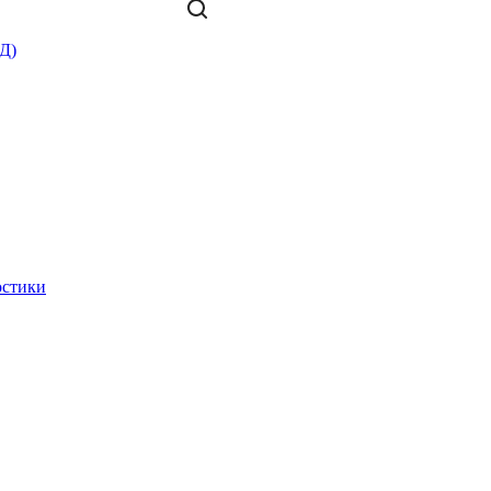
Д)
остики