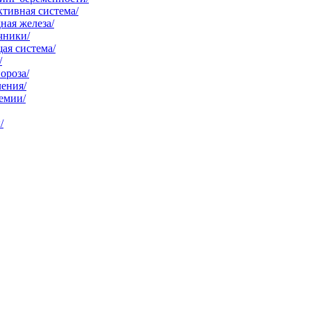
тивная система/
ная железа/
чники/
ая система/
/
ороза/
ения/
емии/
/