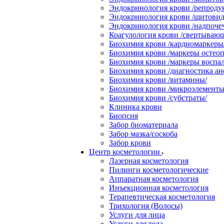
Эндокринология крови /репродук
Эндокринология крови /щитовид
Эндокринология крови /надпоче
Коагулология крови /свертывающ
Биохимия крови /кардиомаркеры
Биохимия крови /маркеры остеоп
Биохимия крови /маркеры воспал
Биохимия крови /диагностика ан
Биохимия крови /витамины/
Биохимия крови /микроэлементы
Биохимия крови /субстраты/
Клиника крови
Биопсия
Забор биоматериала
Забор мазка/соскоба
Забор крови
Центр косметологии
Лазерная косметология
Пилинги косметологические
Аппаратная косметология
Инъекционная косметология
Терапевтическая косметология
Трихология (Волосы)
Услуги для лица
Услуги для тела