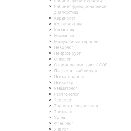
Кабинет физиотерапии
Кабинет функциональной
диагностики
Кардиолог
Колопроктолог
Косметолог
Маммолог
Мануальный терапевт
Невролог
Нейрохирург
Онколог
Оториноларинголог / ЛОР
Пластический хирург
Психотерапевт
Психиатр
Ревматолог
Рентгенолог
Терапевт
Травматолог-ортопед
Трихолог
Уролог
Флеболог
Хирург