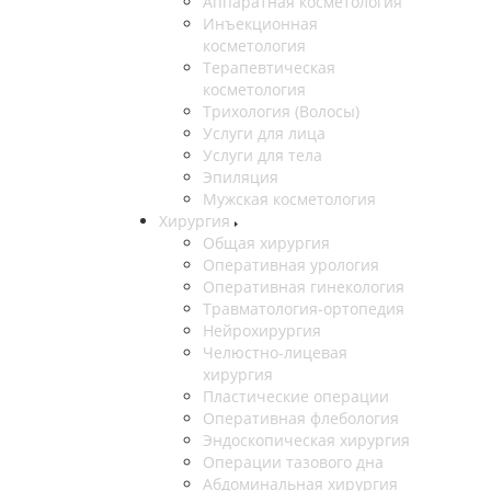
Аппаратная косметология
Инъекционная
косметология
Терапевтическая
косметология
Трихология (Волосы)
Услуги для лица
Услуги для тела
Эпиляция
Мужская косметология
Хирургия
Общая хирургия
Оперативная урология
Оперативная гинекология
Травматология-ортопедия
Нейрохирургия
Челюстно-лицевая
хирургия
Пластические операции
Оперативная флебология
Эндоскопическая хирургия
Операции тазового дна
Абдоминальная хирургия