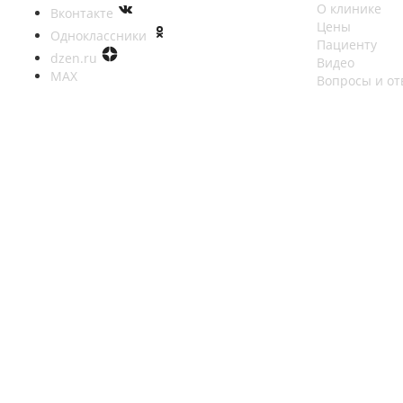
О клинике
Вконтакте
Цены
Одноклассники
Пациенту
dzen.ru
Видео
MAX
Вопросы и от