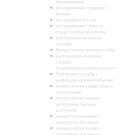
производных
Исследование грудного
молока
Исследование кала
Исследование секрета
предстательной железы
Бактериология мазка/
соскоба
Микроскопия мазка/соскоба
Бактериология мазка/
соскоба
оториноларингологического
ПЦР мазка/соскоба /
инфекции урогенитальные/
Аллергология крови /смеси
аллергенов/
Аллергология крови /
аллергены пыльцы
растений/
Аллергология крови /
аллергены бытовые/
Аллергология крови /
аллергены пищевые/