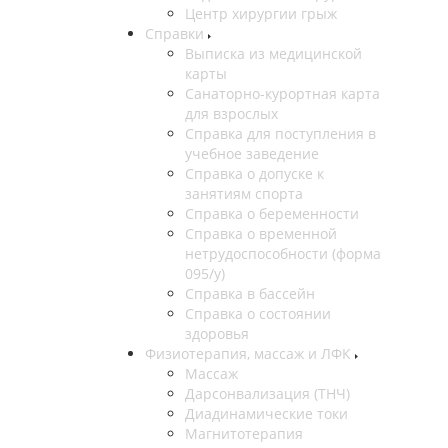
Центр хирургии грыж
Справки
Выписка из медицинской
карты
Санаторно-курортная карта
для взрослых
Справка для поступления в
учебное заведение
Справка о допуске к
занятиям спорта
Справка о беременности
Справка о временной
нетрудоспособности (форма
095/у)
Справка в бассейн
Справка о состоянии
здоровья
Физиотерапия, массаж и ЛФК
Массаж
Дарсонвализация (ТНЧ)
Диадинамические токи
Магнитотерапия