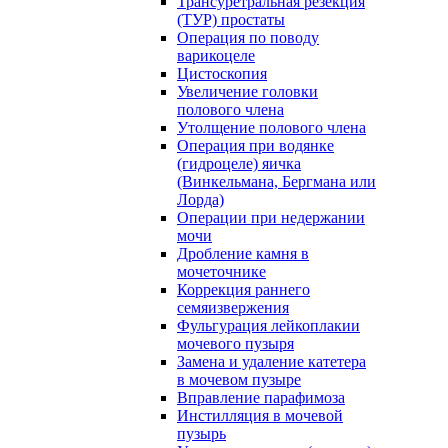
Трансуретральная резекция
(ТУР) простаты
Операция по поводу
варикоцеле
Цистоскопия
Увеличение головки
полового члена
Утолщение полового члена
Операция при водянке
(гидроцеле) яичка
(Винкельмана, Бергмана или
Лорда)
Операции при недержании
мочи
Дробление камня в
мочеточнике
Коррекция раннего
семяизвержения
Фульгурация лейкоплакии
мочевого пузыря
Замена и удаление катетера
в мочевом пузыре
Вправление парафимоза
Инстилляция в мочевой
пузырь