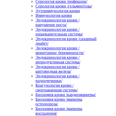
Серология крови /инфекции/
Серология крови /гельминтозы/
Аутоиммунология крови
Иммунология крови
Эндокринология крови /
нарушение роста/
Эндокринология крови /
пищеварительная система/
Эндокринология крови /сахарный
диабет/
Эндокринология крови /
мониторинг беременности/
Эндокринология крови /
репродуктивная система/
Эндокринология крови /
щитовидная железа/
Эндокринология крови /
надпочечники/
Коагулология крови /
свертывающая система/
Биохимия крови /кардиомаркеры/
Биохимия крови /маркеры
остеопороза/
Биохимия крови /маркеры
воспаления/