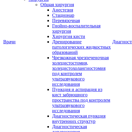
Общая хирургия
Анестезия
Стационар
Перевязочная
Гнойно-воспалительная
хирургия
Хирургия кисти
Врачи
Дренирование
Диагност
патологических жидкостных
образований
Чрезкожная чрезпеченочная
холецистостомия,
холецистохолангиостомия
под контролем
ультразвукового
исследования
Пункция и аспирация из
кист забрюшного
пространства под контролем
ультразвукового
исследования
Диагностическая пункция
внутренних структур
Диагностическая
лапароскопия