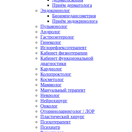
Приём дерматолога
Эндокринолог
Биоимпедансометрия
Приём эндокринолога
Пульмонолог
Андролог
Гастроэнтеролог
Гинеколог
Иглорефлексотерапевт
Кабинет физиотерапии
Кабинет функциональной
диагностики
Кардиолог
Колопроктолог
Косметолог
Маммолог
Мануальный терапевт
Невролог
Нейрохирург
Онколог
Оториноларинголог / ЛОР
Пластический хирург
Психотерапевт
Психиатр