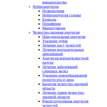
вмешательства
Нейрохирургия
Позвоночник
Нейрохирургия головы
Блокады
Периферия
Манипуляции
Челюстно-лицевая хирургия
Пародонтальная хирургия
Удаление зубов
Лечение кист челюстей
Лечение воспалительных
заболеваний
Хирургия верхнечелюстной
пазухи
Лечение заболеваний
слюнных желез
Удаление новообразований
полости рта и лица
Биопсия челюстно-лицевой
области
Лечение травм челюстно-
лицевой области
Реконструктивная хирургия
челюстей