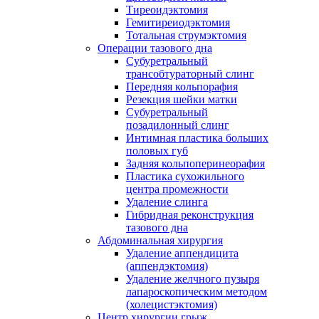
Тиреоидэктомия
Гемитиреиодэктомия
Тотальная струмэктомия
Операции тазового дна
Субуретральный
трансобтураторный слинг
Передняя кольпорафия
Резекция шейки матки
Субуретральный
позадилонный слинг
Интимная пластика больших
половых губ
Задняя кольпоперинеорафия
Пластика сухожильного
центра промежности
Удаление слинга
Гибридная реконструкция
тазового дна
Абдоминальная хирургия
Удаление аппендицита
(аппендэктомия)
Удаление желчного пузыря
лапароскопическим методом
(холецистэктомия)
Центр хирургии грыж