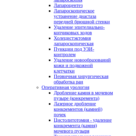
Лапароцентез
Лапароскопическое
устранение диастаза
передней брюшной стенки
Удаление эпителиально-
копчиковых ходов
Холецистэктомия
лапароскопическая
Пункции под УЗИ-
контролем
Удаление новообразований
кожи и подкожной
клетчатки
Первичная хирургическая
обработка ран
Оперативная урология
Дробление камня в мочевом
пузыре (конкремента)
Лазерное дробление
конкрементов (камней)
почек
Цистолитотомия - удаление
конкремента (камня)
мочевого пузыря