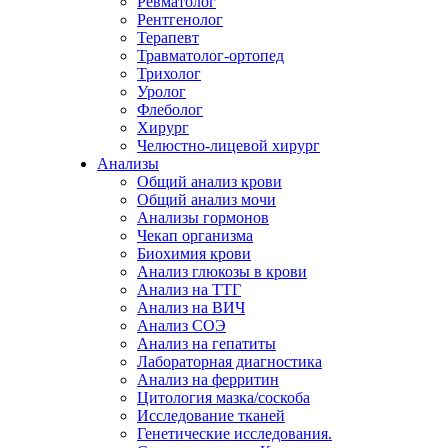
Ревматолог
Рентгенолог
Терапевт
Травматолог-ортопед
Трихолог
Уролог
Флеболог
Хирург
Челюстно-лицевой хирург
Анализы
Общий анализ крови
Общий анализ мочи
Анализы гормонов
Чекап организма
Биохимия крови
Анализ глюкозы в крови
Анализ на ТТГ
Анализ на ВИЧ
Анализ СОЭ
Анализ на гепатиты
Лабораторная диагностика
Анализ на ферритин
Цитология мазка/соскоба
Исследование тканей
Генетические исследования.