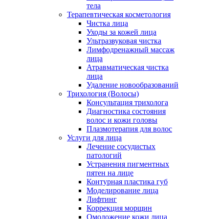
тела
Терапевтическая косметология
Чистка лица
Уходы за кожей лица
Ультразвуковая чистка
Лимфодренажный массаж
лица
Атравматическая чистка
лица
Удаление новообразований
Трихология (Волосы)
Консультация трихолога
Диагностика состояния
волос и кожи головы
Плазмотерапия для волос
Услуги для лица
Лечение сосудистых
патологий
Устранения пигментных
пятен на лице
Контурная пластика губ
Моделирование лица
Лифтинг
Коррекция морщин
Омоложение кожи лица