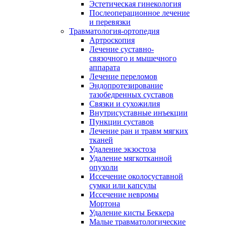
Эстетическая гинекология
Послеоперационное лечение
и перевязки
Травматология-ортопедия
Артроскопия
Лечение суставно-
связочного и мышечного
аппарата
Лечение переломов
Эндопротезирование
тазобедренных суставов
Связки и сухожилия
Внутрисуставные инъекции
Пункции суставов
Лечение ран и травм мягких
тканей
Удаление экзостоза
Удаление мягкотканной
опухоли
Иссечение околосуставной
сумки или капсулы
Иссечение невромы
Мортона
Удаление кисты Беккера
Малые травматологические