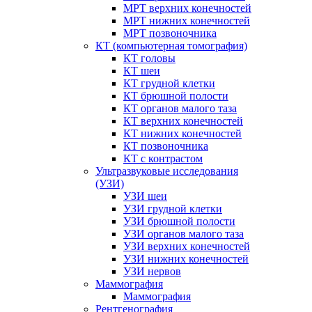
МРТ верхних конечностей
МРТ нижних конечностей
МРТ позвоночника
КТ (компьютерная томография)
КТ головы
КТ шеи
КТ грудной клетки
КТ брюшной полости
КТ органов малого таза
КТ верхних конечностей
КТ нижних конечностей
КТ позвоночника
КТ с контрастом
Ультразвуковые исследования
(УЗИ)
УЗИ шеи
УЗИ грудной клетки
УЗИ брюшной полости
УЗИ органов малого таза
УЗИ верхних конечностей
УЗИ нижних конечностей
УЗИ нервов
Маммография
Маммография
Рентгенография