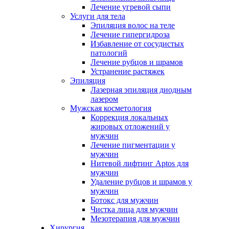
Лечение угревой сыпи
Услуги для тела
Эпиляция волос на теле
Лечение гипергидроза
Избавление от сосудистых
патологий
Лечение рубцов и шрамов
Устранение растяжек
Эпиляция
Лазерная эпиляция диодным
лазером
Мужская косметология
Коррекция локальных
жировых отложений у
мужчин
Лечение пигментации у
мужчин
Нитевой лифтинг Aptos для
мужчин
Удаление рубцов и шрамов у
мужчин
Ботокс для мужчин
Чистка лица для мужчин
Мезотерапия для мужчин
Хирургия