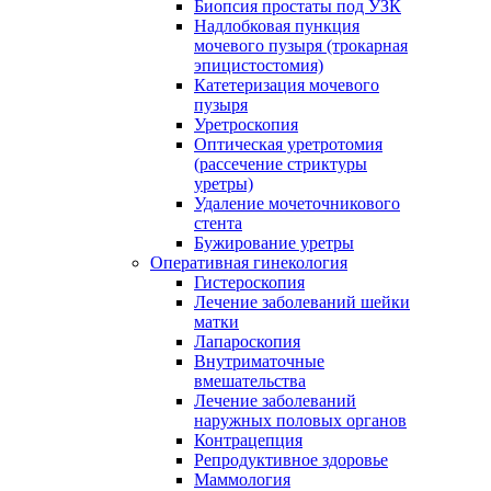
Биопсия простаты под УЗК
Надлобковая пункция
мочевого пузыря (трокарная
эпицистостомия)
Катетеризация мочевого
пузыря
Уретроскопия
Оптическая уретротомия
(рассечение стриктуры
уретры)
Удаление мочеточникового
стента
Бужирование уретры
Оперативная гинекология
Гистероскопия
Лечение заболеваний шейки
матки
Лапароскопия
Внутриматочные
вмешательства
Лечение заболеваний
наружных половых органов
Контрацепция
Репродуктивное здоровье
Маммология