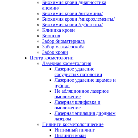
Биохимия крови /диагностика
анемии/
Биохимия крови /витамины/
Биохимия крови /микроэлементы/
Биохимия крови /субстраты/
Клиника крови
Биопсия
Забор биоматериала
Забор мазка/соскоба
Забор крови
Центр косметологии
Лазерная косметология
Лазерное удаление
сосудистых патологий
Лазерное удаление шрамов и
рубцов
Не абляционное лазерное
омоложение
Лазерная шлифовка и
омоложение
Лазерная эпиляция диодным
лазером
Пилинги косметологические
Интимный пилинг
Пилинги кожи