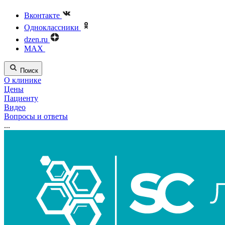
Вконтакте
Одноклассники
dzen.ru
MAX
Поиск
О клинике
Цены
Пациенту
Видео
Вопросы и ответы
...