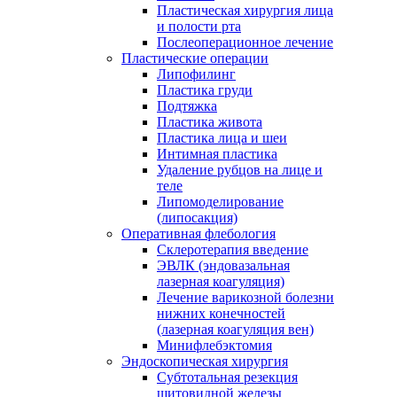
Пластическая хирургия лица
и полости рта
Послеоперационное лечение
Пластические операции
Липофилинг
Пластика груди
Подтяжка
Пластика живота
Пластика лица и шеи
Интимная пластика
Удаление рубцов на лице и
теле
Липомоделирование
(липосакция)
Оперативная флебология
Склеротерапия введение
ЭВЛК (эндовазальная
лазерная коагуляция)
Лечение варикозной болезни
нижних конечностей
(лазерная коагуляция вен)
Минифлебэктомия
Эндоскопическая хирургия
Субтотальная резекция
щитовидной железы