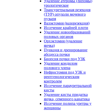
Удаление атеромы (липомы)
урологическое
Трансуретральная резекция
(ТУР) опухоли мочевого
пузыря
Вазэктомия (вазорезекция)
Иссечение крайней плоти
Удаление новообразований
половых органов
Орхэктомия (удаление
яичка)
Пункция и дренирование
абсцесса почки
Биопсия почки под УЗК
Удаление кондилом
полового члена
Нефростомия под УЗК и
рентгенологическим
контролем
Иссечение парауретральной
кисты
Удаление кисты придатка
яичка, семенного канатика
Иссечение полипа уретры у
женщины