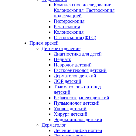
Комплексное исследование
Колоноскопия+Гастроскопия
под седацией
Гистероскопия
Ректоскопия
Колоноскопия
Гастроскопия (ФГС)
Прием врачей
Детское отделение
Диагностика для детей
Педиатр
Невролог детский
Гастроэнтеролог детский
Дерматолог детский
ЛОР детский
Травматолог - ортопед
детский
Рефлексотерапевт детский
Пульмонолог детский
Уролог детский
Хирург детский
Эндокринолог детский
Дерматолог
Лечение грибка ногтей
Дерматоскопия