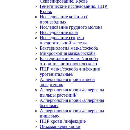
Секвенирование. Кровь
Генетические исследования. ПЦР.
Кровь
Исследование кожи и её
производных
Исследование грудного молока
Исследование кала
Исследование секрета
предстательной железы
Бактериология мазка/соскоба
Микроскопия мазка/соскоба
Бактериология мазка/соскоба
оториноларингологического
ПЦР мазка/соскоба /инфекции
урогенитальные/
Аллергология крови /смеси
аллергенов/
Аллергология крови /аллергены
пыльцы растений/
Аллергология крови /аллергены
бытовые/
Аллергология крови /аллергены
пищевые/
ПЦР крови /инфекции/
Онкомаркеры крови