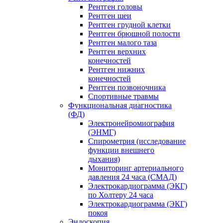
Рентген головы
Рентген шеи
Рентген грудной клетки
Рентген брюшной полости
Рентген малого таза
Рентген верхних
конечностей
Рентген нижних
конечностей
Рентген позвоночника
Спортивные травмы
Функциональная диагностика
(ФД)
Электронейромиография
(ЭНМГ)
Спирометрия (исследование
функции внешнего
дыхания)
Мониторинг артериального
давления 24 часа (СМАД)
Электрокардиограмма (ЭКГ)
по Холтеру 24 часа
Электрокардиограмма (ЭКГ)
покоя
Эндоскопия