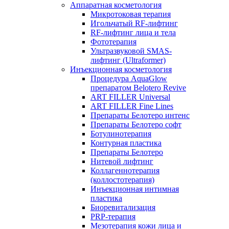
Аппаратная косметология
Микротоковая терапия
Игольчатый RF-лифтинг
RF-лифтинг лица и тела
Фототерапия
Ультразвуковой SMAS-
лифтинг (Ultraformer)
Инъекционная косметология
Процедура AquaGlow
препаратом Belotero Revive
ART FILLER Universal
ART FILLER Fine Lines
Препараты Белотеро интенс
Препараты Белотеро софт
Ботулинотерапия
Контурная пластика
Препараты Белотеро
Нитевой лифтинг
Коллагеннотерапия
(коллостотерапия)
Инъекционная интимная
пластика
Биоревитализация
PRP-терапия
Мезотерапия кожи лица и