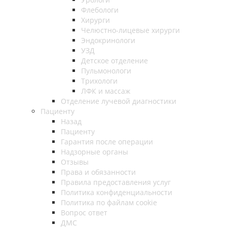
Флебологи
Хирурги
Челюстно-лицевые хирурги
Эндокринологи
УЗД
Детское отделение
Пульмонологи
Трихологи
ЛФК и массаж
Отделение лучевой диагностики
Пациенту
Назад
Пациенту
Гарантия после операции
Надзорные органы
Отзывы
Права и обязанности
Правила предоставления услуг
Политика конфиденциальности
Политика по файлам cookie
Вопрос ответ
ДМС