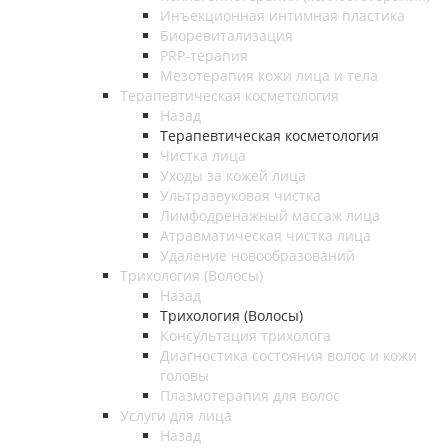
Инъекционная интимная пластика
Биоревитализация
PRP-терапия
Мезотерапия кожи лица и тела
Терапевтическая косметология
Назад
Терапевтическая косметология
Чистка лица
Уходы за кожей лица
Ультразвуковая чистка
Лимфодренажный массаж лица
Атравматическая чистка лица
Удаление новообразований
Трихология (Волосы)
Назад
Трихология (Волосы)
Консультация трихолога
Диагностика состояния волос и кожи
головы
Плазмотерапия для волос
Услуги для лица
Назад