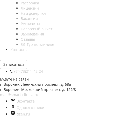
Рассрочка
Лицензии
Нам доверяют
Вакансии
Реквизиты
Налоговый вычет
Заболевания
Отзывы
3Д-Тур по клинике
Контакты
Записаться
+7(473)211-42-24
Будьте на связи
г. Воронеж, Ленинский проспект, д. 68а
г. Воронеж, Московский проспект, д. 129/8
mail@smart-clinica.ru
Вконтакте
Одноклассники
dzen.ru