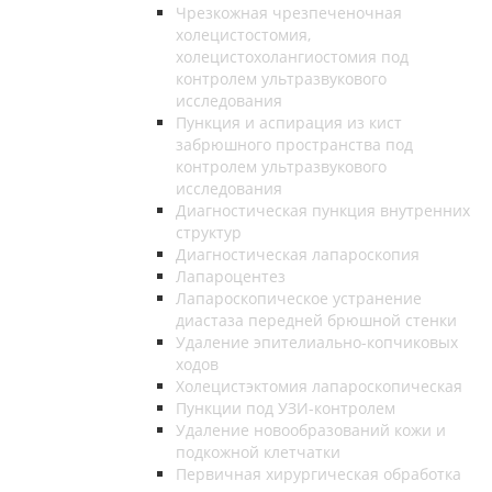
Чрезкожная чрезпеченочная
холецистостомия,
холецистохолангиостомия под
контролем ультразвукового
исследования
Пункция и аспирация из кист
забрюшного пространства под
контролем ультразвукового
исследования
Диагностическая пункция внутренних
структур
Диагностическая лапароскопия
Лапароцентез
Лапароскопическое устранение
диастаза передней брюшной стенки
Удаление эпителиально-копчиковых
ходов
Холецистэктомия лапароскопическая
Пункции под УЗИ-контролем
Удаление новообразований кожи и
подкожной клетчатки
Первичная хирургическая обработка