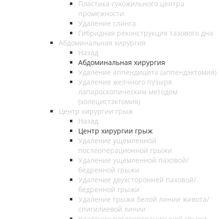
Пластика сухожильного центра
промежности
Удаление слинга
Гибридная реконструкция тазового дна
Абдоминальная хирургия
Назад
Абдоминальная хирургия
Удаление аппендицита (аппендэктомия)
Удаление желчного пузыря
лапароскопическим методом
(холецистэктомия)
Центр хирургии грыж
Назад
Центр хирургии грыж
Удаление ущемленной
послеоперационной грыжи
Удаление ущемленной паховой/
бедренной грыжи
Удаление двухсторонней паховой/
бедренной грыжи
Удаление грыжи белой линии живота/
спигилиевой линии
Удаление послеоперационной грыжи