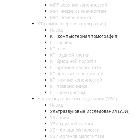
МРТ верхних конечностей
МРТ нижних конечностей
МРТ позвоночника
КТ (компьютерная томография)
Назад
КТ (компьютерная томография)
КТ головы
КТ шеи
КТ грудной клетки
КТ брюшной полости
КТ органов малого таза
КТ верхних конечностей
КТ нижних конечностей
КТ позвоночника
КТ с контрастом
Ультразвуковые исследования (УЗИ)
Назад
Ультразвуковые исследования (УЗИ)
УЗИ шеи
УЗИ грудной клетки
УЗИ брюшной полости
УЗИ органов малого таза