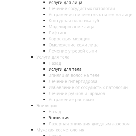
Услуги для лица
Лечение сосудистых патологий
Устранения пигментных пятен на лице
Контурная пластика губ
Моделирование лица
Лифтинг
Коррекция морщин
Омоложение кожи лица
Лечение угревой сыпи
Услуги для тела
Назад
Услуги для тела
Эпиляция волос на теле
Лечение гипергидроза
Избавление от сосудистых патологий
Лечение рубцов и шрамов
Устранение растяжек
Эпиляция
Назад
Эпиляция
Лазерная эпиляция диодным лазером
Мужская косметология
Назад