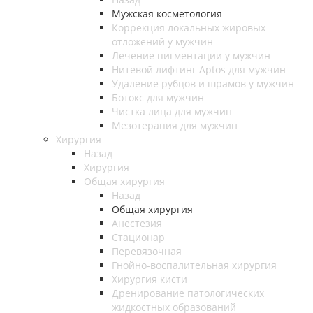
Мужская косметология
Коррекция локальных жировых
отложений у мужчин
Лечение пигментации у мужчин
Нитевой лифтинг Aptos для мужчин
Удаление рубцов и шрамов у мужчин
Ботокс для мужчин
Чистка лица для мужчин
Мезотерапия для мужчин
Хирургия
Назад
Хирургия
Общая хирургия
Назад
Общая хирургия
Анестезия
Стационар
Перевязочная
Гнойно-воспалительная хирургия
Хирургия кисти
Дренирование патологических
жидкостных образований