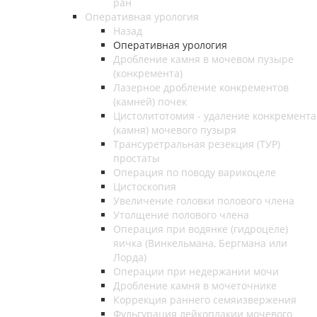
ран
Оперативная урология
Назад
Оперативная урология
Дробление камня в мочевом пузыре
(конкремента)
Лазерное дробление конкрементов
(камней) почек
Цистолитотомия - удаление конкремента
(камня) мочевого пузыря
Трансуретральная резекция (ТУР)
простаты
Операция по поводу варикоцеле
Цистоскопия
Увеличение головки полового члена
Утолщение полового члена
Операция при водянке (гидроцеле)
яичка (Винкельмана, Бергмана или
Лорда)
Операции при недержании мочи
Дробление камня в мочеточнике
Коррекция раннего семяизвержения
Фульгурация лейкоплакии мочевого