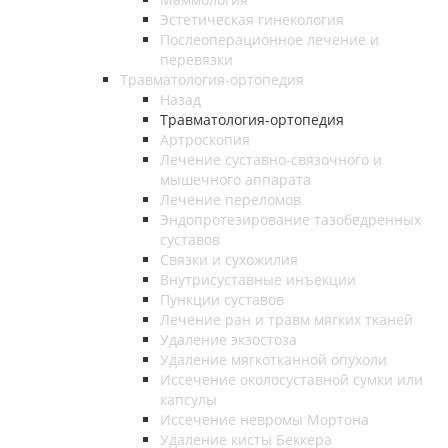
Эстетическая гинекология
Послеоперационное лечение и
перевязки
Травматология-ортопедия
Назад
Травматология-ортопедия
Артроскопия
Лечение суставно-связочного и
мышечного аппарата
Лечение переломов
Эндопротезирование тазобедренных
суставов
Связки и сухожилия
Внутрисуставные инъекции
Пункции суставов
Лечение ран и травм мягких тканей
Удаление экзостоза
Удаление мягкотканной опухоли
Иссечение околосуставной сумки или
капсулы
Иссечение невромы Мортона
Удаление кисты Беккера