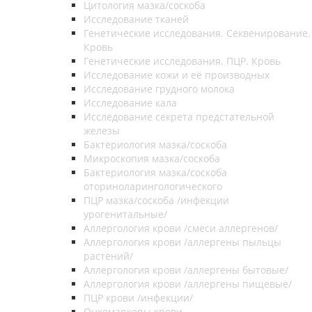
Цитология мазка/соскоба
Исследование тканей
Генетические исследования. Секвенирование.
Кровь
Генетические исследования. ПЦР. Кровь
Исследование кожи и её производных
Исследование грудного молока
Исследование кала
Исследование секрета предстательной
железы
Бактериология мазка/соскоба
Микроскопия мазка/соскоба
Бактериология мазка/соскоба
оториноларингологического
ПЦР мазка/соскоба /инфекции
урогенитальные/
Аллергология крови /смеси аллергенов/
Аллергология крови /аллергены пыльцы
растений/
Аллергология крови /аллергены бытовые/
Аллергология крови /аллергены пищевые/
ПЦР крови /инфекции/
Онкомаркеры крови