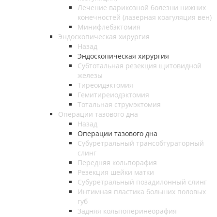
Лечение варикозной болезни нижних
конечностей (лазерная коагуляция вен)
Минифлебэктомия
Эндоскопическая хирургия
Назад
Эндоскопическая хирургия
Субтотальная резекция щитовидной
железы
Тиреоидэктомия
Гемитиреиодэктомия
Тотальная струмэктомия
Операции тазового дна
Назад
Операции тазового дна
Субуретральный трансобтураторный
слинг
Передняя кольпорафия
Резекция шейки матки
Субуретральный позадилонный слинг
Интимная пластика больших половых
губ
Задняя кольпоперинеорафия