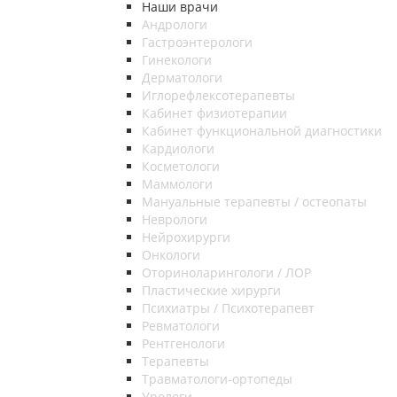
Наши врачи
Андрологи
Гастроэнтерологи
Гинекологи
Дерматологи
Иглорефлексотерапевты
Кабинет физиотерапии
Кабинет функциональной диагностики
Кардиологи
Косметологи
Маммологи
Мануальные терапевты / остеопаты
Неврологи
Нейрохирурги
Онкологи
Оториноларингологи / ЛОР
Пластические хирурги
Психиатры / Психотерапевт
Ревматологи
Рентгенологи
Терапевты
Травматологи-ортопеды
Урологи