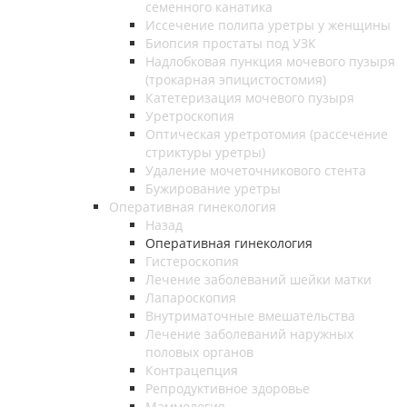
семенного канатика
Иссечение полипа уретры у женщины
Биопсия простаты под УЗК
Надлобковая пункция мочевого пузыря
(трокарная эпицистостомия)
Катетеризация мочевого пузыря
Уретроскопия
Оптическая уретротомия (рассечение
стриктуры уретры)
Удаление мочеточникового стента
Бужирование уретры
Оперативная гинекология
Назад
Оперативная гинекология
Гистероскопия
Лечение заболеваний шейки матки
Лапароскопия
Внутриматочные вмешательства
Лечение заболеваний наружных
половых органов
Контрацепция
Репродуктивное здоровье
Маммология