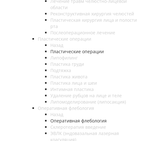
Лечение травм челюстно-лицевой
области
Реконструктивная хирургия челюстей
Пластическая хирургия лица и полости
рта
Послеоперационное лечение
Пластические операции
Назад
Пластические операции
Липофилинг
Пластика груди
Подтяжка
Пластика живота
Пластика лица и шеи
Интимная пластика
Удаление рубцов на лице и теле
Липомоделирование (липосакция)
Оперативная флебология
Назад
Оперативная флебология
Склеротерапия введение
ЭВЛК (эндовазальная лазерная
коагуляция)