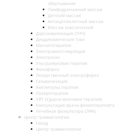
обертывание
Лимфодренажный массаж
Детский массаж
Антицеллюлитный массаж
Массаж классический
Дарсонвализация (ТНЧ)
Диадинамические токи
Магнитотерапия
Электромиостимуляция
Электросон
Ультразвуковая терапия
Фонофорез
Лекарственный электрофорез
Гальванизация
Амплипульстерапия
Лазеротерапия
УВТ (Ударно-волновая терапия)
Консультация врача-физиотерапевта
Лечебная физкультура (ЛФК)
Центр травматологии
Назад
Центр травматологии