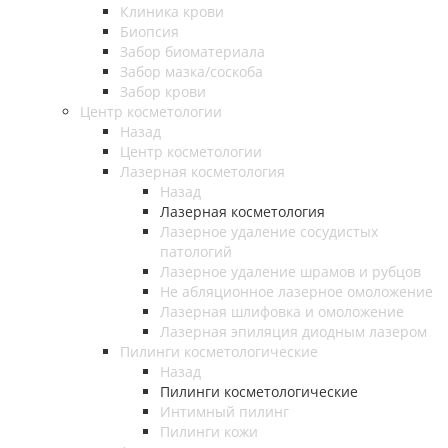
Клиника крови
Биопсия
Забор биоматериала
Забор мазка/соскоба
Забор крови
Центр косметологии
Назад
Центр косметологии
Лазерная косметология
Назад
Лазерная косметология
Лазерное удаление сосудистых
патологий
Лазерное удаление шрамов и рубцов
Не абляционное лазерное омоложение
Лазерная шлифовка и омоложение
Лазерная эпиляция диодным лазером
Пилинги косметологические
Назад
Пилинги косметологические
Интимный пилинг
Пилинги кожи