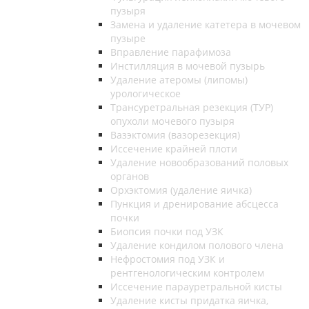
пузыря
Замена и удаление катетера в мочевом
пузыре
Вправление парафимоза
Инстилляция в мочевой пузырь
Удаление атеромы (липомы)
урологическое
Трансуретральная резекция (ТУР)
опухоли мочевого пузыря
Вазэктомия (вазорезекция)
Иссечение крайней плоти
Удаление новообразований половых
органов
Орхэктомия (удаление яичка)
Пункция и дренирование абсцесса
почки
Биопсия почки под УЗК
Удаление кондилом полового члена
Нефростомия под УЗК и
рентгенологическим контролем
Иссечение парауретральной кисты
Удаление кисты придатка яичка,