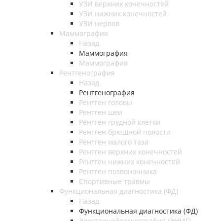
УЗИ верхних конечностей
УЗИ нижних конечностей
УЗИ нервов
Маммография
Назад
Маммография
Маммография
Рентгенография
Назад
Рентгенография
Рентген головы
Рентген шеи
Рентген грудной клетки
Рентген брюшной полости
Рентген малого таза
Рентген верхних конечностей
Рентген нижних конечностей
Рентген позвоночника
Спортивные травмы
Функциональная диагностика (ФД)
Назад
Функциональная диагностика (ФД)
Электронейромиография (ЭНМГ)