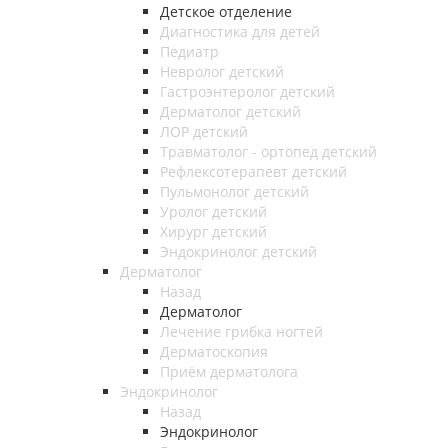
Детское отделение
Диагностика для детей
Педиатр
Невролог детский
Гастроэнтеролог детский
Дерматолог детский
ЛОР детский
Травматолог - ортопед детский
Рефлексотерапевт детский
Пульмонолог детский
Уролог детский
Хирург детский
Эндокринолог детский
Дерматолог
Назад
Дерматолог
Лечение грибка ногтей
Дерматоскопия
Приём дерматолога
Эндокринолог
Назад
Эндокринолог