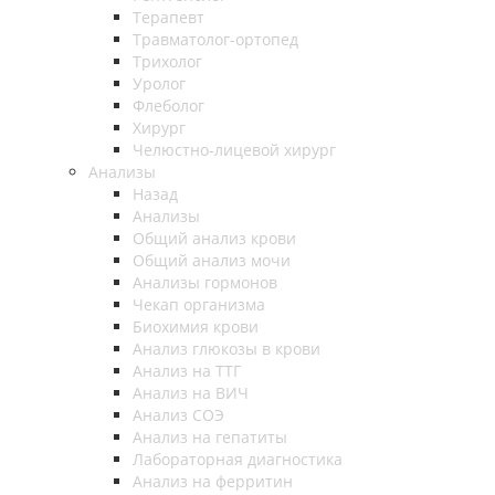
Терапевт
Травматолог-ортопед
Трихолог
Уролог
Флеболог
Хирург
Челюстно-лицевой хирург
Анализы
Назад
Анализы
Общий анализ крови
Общий анализ мочи
Анализы гормонов
Чекап организма
Биохимия крови
Анализ глюкозы в крови
Анализ на ТТГ
Анализ на ВИЧ
Анализ СОЭ
Анализ на гепатиты
Лабораторная диагностика
Анализ на ферритин