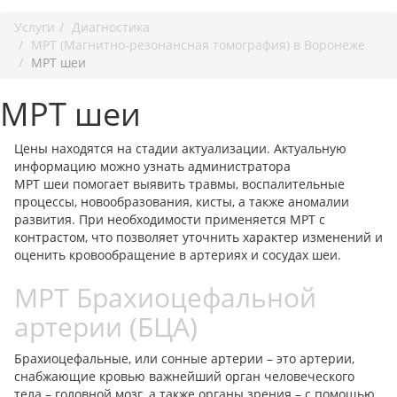
Услуги
Диагностика
МРТ (Магнитно-резонансная томография) в Воронеже
МРТ шеи
МРТ шеи
Цены находятся на стадии актуализации. Актуальную
информацию можно узнать администратора
МРТ шеи помогает выявить травмы, воспалительные
процессы, новообразования, кисты, а также аномалии
развития. При необходимости применяется МРТ с
контрастом, что позволяет уточнить характер изменений и
оценить кровообращение в артериях и сосудах шеи.
МРТ Брахиоцефальной
артерии (БЦА)
Брахиоцефальные, или сонные артерии – это артерии,
снабжающие кровью важнейший орган человеческого
тела – головной мозг, а также органы зрения – с помощью