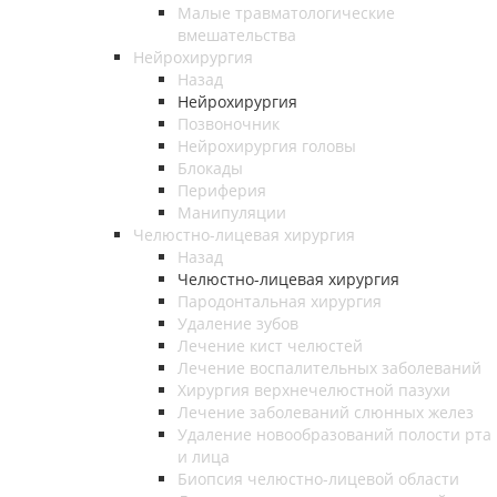
Малые травматологические
вмешательства
Нейрохирургия
Назад
Нейрохирургия
Позвоночник
Нейрохирургия головы
Блокады
Периферия
Манипуляции
Челюстно-лицевая хирургия
Назад
Челюстно-лицевая хирургия
Пародонтальная хирургия
Удаление зубов
Лечение кист челюстей
Лечение воспалительных заболеваний
Хирургия верхнечелюстной пазухи
Лечение заболеваний слюнных желез
Удаление новообразований полости рта
и лица
Биопсия челюстно-лицевой области