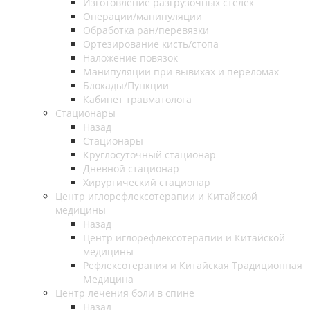
Изготовление разгрузочных стелек
Операции/манипуляции
Обработка ран/перевязки
Ортезирование кисть/стопа
Наложение повязок
Манипуляции при вывихах и переломах
Блокады/Пункции
Кабинет травматолога
Стационары
Назад
Стационары
Круглосуточный стационар
Дневной стационар
Хирургический стационар
Центр иглорефлексотерапии и Китайской
медицины
Назад
Центр иглорефлексотерапии и Китайской
медицины
Рефлексотерапия и Китайская Традиционная
Медицина
Центр лечения боли в спине
Назад