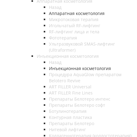
Аппаратная косметология
Назад
Аппаратная косметология
Микротоковая терапия
Игольчатый RF-лифтинг
RF-лифтинг лица и тела
Фототерапия
Ультразвуковой SMAS-лифтинг
(Ultraformer)
Инъекционная косметология
Назад
Инъекционная косметология
Процедура AquaGlow препаратом
Belotero Revive
ART FILLER Universal
ART FILLER Fine Lines
Препараты Белотеро интенс
Препараты Белотеро софт
Ботулинотерапия
Контурная пластика
Препараты Белотеро
Нитевой лифтинг
Коллагеннотерапия (коллостотерапия)