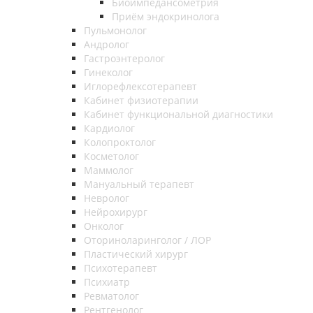
Биоимпедансометрия
Приём эндокринолога
Пульмонолог
Андролог
Гастроэнтеролог
Гинеколог
Иглорефлексотерапевт
Кабинет физиотерапии
Кабинет функциональной диагностики
Кардиолог
Колопроктолог
Косметолог
Маммолог
Мануальный терапевт
Невролог
Нейрохирург
Онколог
Оториноларинголог / ЛОР
Пластический хирург
Психотерапевт
Психиатр
Ревматолог
Рентгенолог