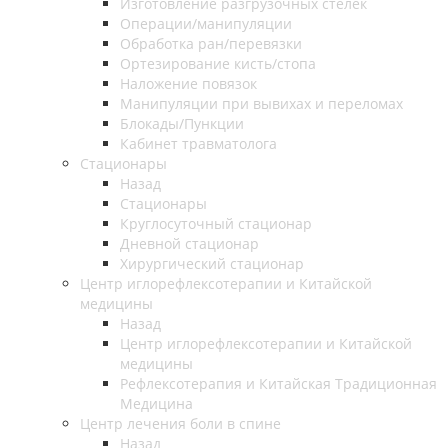
Изготовление разгрузочных стелек
Операции/манипуляции
Обработка ран/перевязки
Ортезирование кисть/стопа
Наложение повязок
Манипуляции при вывихах и переломах
Блокады/Пункции
Кабинет травматолога
Стационары
Назад
Стационары
Круглосуточный стационар
Дневной стационар
Хирургический стационар
Центр иглорефлексотерапии и Китайской
медицины
Назад
Центр иглорефлексотерапии и Китайской
медицины
Рефлексотерапия и Китайская Традиционная
Медицина
Центр лечения боли в спине
Назад