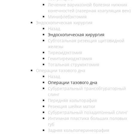
Лечение варикозной болезни нижних
конечностей (лазерная коагуляция вен)
Минифлебэктомия
Эндоскопическая хирургия
Назад
Эндоскопическая хирургия
Субтотальная резекция щитовидной
железы
Тиреоидэктомия
Гемитиреиодэктомия
Тотальная струмэктомия
Операции тазового дна
Назад
Операции тазового дна
Субуретральный трансобтураторный
слинг
Передняя кольпорафия
Резекция шейки матки
Субуретральный позадилонный слинг
Интимная пластика больших половых
губ
Задняя кольпоперинеорафия