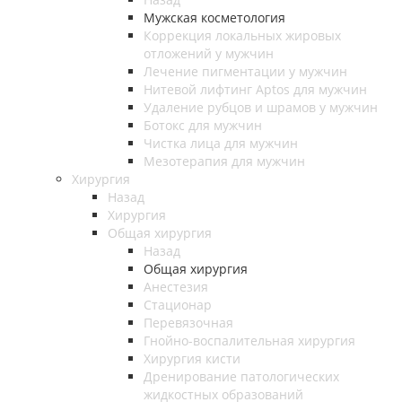
Мужская косметология
Коррекция локальных жировых
отложений у мужчин
Лечение пигментации у мужчин
Нитевой лифтинг Aptos для мужчин
Удаление рубцов и шрамов у мужчин
Ботокс для мужчин
Чистка лица для мужчин
Мезотерапия для мужчин
Хирургия
Назад
Хирургия
Общая хирургия
Назад
Общая хирургия
Анестезия
Стационар
Перевязочная
Гнойно-воспалительная хирургия
Хирургия кисти
Дренирование патологических
жидкостных образований