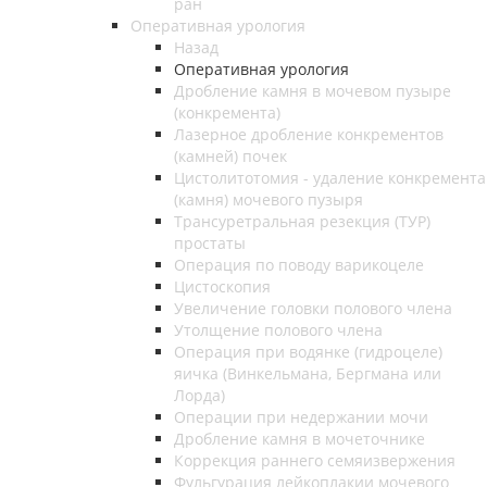
ран
Оперативная урология
Назад
Оперативная урология
Дробление камня в мочевом пузыре
(конкремента)
Лазерное дробление конкрементов
(камней) почек
Цистолитотомия - удаление конкремента
(камня) мочевого пузыря
Трансуретральная резекция (ТУР)
простаты
Операция по поводу варикоцеле
Цистоскопия
Увеличение головки полового члена
Утолщение полового члена
Операция при водянке (гидроцеле)
яичка (Винкельмана, Бергмана или
Лорда)
Операции при недержании мочи
Дробление камня в мочеточнике
Коррекция раннего семяизвержения
Фульгурация лейкоплакии мочевого