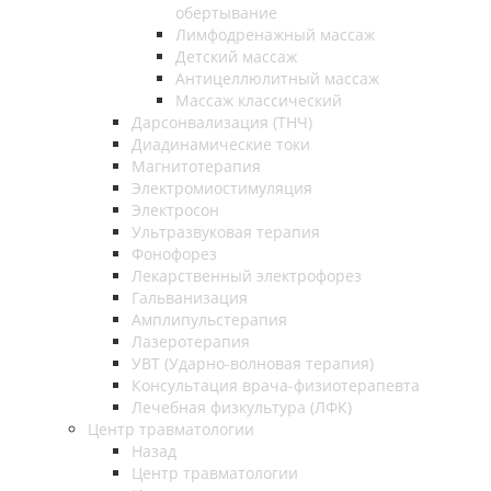
обертывание
Лимфодренажный массаж
Детский массаж
Антицеллюлитный массаж
Массаж классический
Дарсонвализация (ТНЧ)
Диадинамические токи
Магнитотерапия
Электромиостимуляция
Электросон
Ультразвуковая терапия
Фонофорез
Лекарственный электрофорез
Гальванизация
Амплипульстерапия
Лазеротерапия
УВТ (Ударно-волновая терапия)
Консультация врача-физиотерапевта
Лечебная физкультура (ЛФК)
Центр травматологии
Назад
Центр травматологии