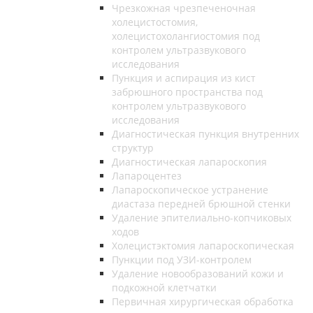
Чрезкожная чрезпеченочная
холецистостомия,
холецистохолангиостомия под
контролем ультразвукового
исследования
Пункция и аспирация из кист
забрюшного пространства под
контролем ультразвукового
исследования
Диагностическая пункция внутренних
структур
Диагностическая лапароскопия
Лапароцентез
Лапароскопическое устранение
диастаза передней брюшной стенки
Удаление эпителиально-копчиковых
ходов
Холецистэктомия лапароскопическая
Пункции под УЗИ-контролем
Удаление новообразований кожи и
подкожной клетчатки
Первичная хирургическая обработка