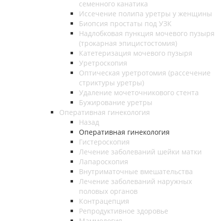
семенного канатика
Иссечение полипа уретры у женщины
Биопсия простаты под УЗК
Надлобковая пункция мочевого пузыря
(трокарная эпицистостомия)
Катетеризация мочевого пузыря
Уретроскопия
Оптическая уретротомия (рассечение
стриктуры уретры)
Удаление мочеточникового стента
Бужирование уретры
Оперативная гинекология
Назад
Оперативная гинекология
Гистероскопия
Лечение заболеваний шейки матки
Лапароскопия
Внутриматочные вмешательства
Лечение заболеваний наружных
половых органов
Контрацепция
Репродуктивное здоровье
Маммология