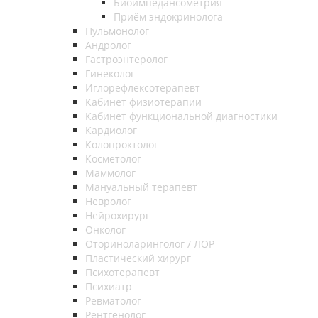
Биоимпедансометрия
Приём эндокринолога
Пульмонолог
Андролог
Гастроэнтеролог
Гинеколог
Иглорефлексотерапевт
Кабинет физиотерапии
Кабинет функциональной диагностики
Кардиолог
Колопроктолог
Косметолог
Маммолог
Мануальный терапевт
Невролог
Нейрохирург
Онколог
Оториноларинголог / ЛОР
Пластический хирург
Психотерапевт
Психиатр
Ревматолог
Рентгенолог