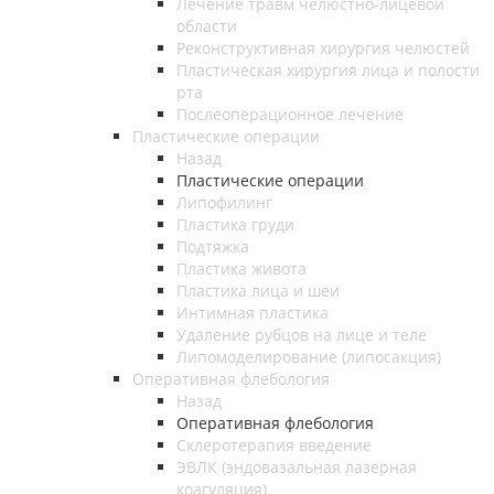
Лечение травм челюстно-лицевой
области
Реконструктивная хирургия челюстей
Пластическая хирургия лица и полости
рта
Послеоперационное лечение
Пластические операции
Назад
Пластические операции
Липофилинг
Пластика груди
Подтяжка
Пластика живота
Пластика лица и шеи
Интимная пластика
Удаление рубцов на лице и теле
Липомоделирование (липосакция)
Оперативная флебология
Назад
Оперативная флебология
Склеротерапия введение
ЭВЛК (эндовазальная лазерная
коагуляция)