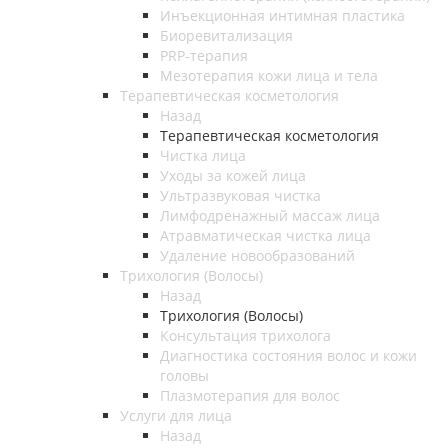
Инъекционная интимная пластика
Биоревитализация
PRP-терапия
Мезотерапия кожи лица и тела
Терапевтическая косметология
Назад
Терапевтическая косметология
Чистка лица
Уходы за кожей лица
Ультразвуковая чистка
Лимфодренажный массаж лица
Атравматическая чистка лица
Удаление новообразований
Трихология (Волосы)
Назад
Трихология (Волосы)
Консультация трихолога
Диагностика состояния волос и кожи
головы
Плазмотерапия для волос
Услуги для лица
Назад