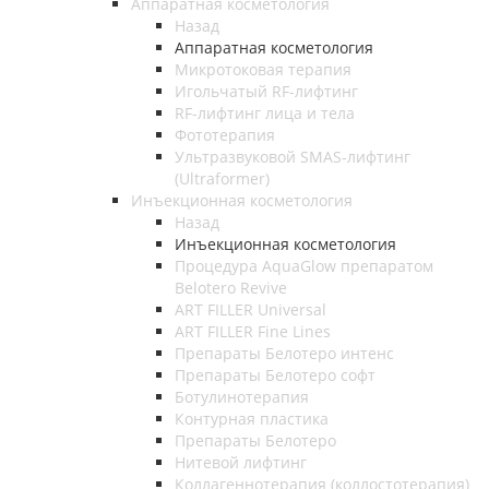
Аппаратная косметология
Назад
Аппаратная косметология
Микротоковая терапия
Игольчатый RF-лифтинг
RF-лифтинг лица и тела
Фототерапия
Ультразвуковой SMAS-лифтинг
(Ultraformer)
Инъекционная косметология
Назад
Инъекционная косметология
Процедура AquaGlow препаратом
Belotero Revive
ART FILLER Universal
ART FILLER Fine Lines
Препараты Белотеро интенс
Препараты Белотеро софт
Ботулинотерапия
Контурная пластика
Препараты Белотеро
Нитевой лифтинг
Коллагеннотерапия (коллостотерапия)