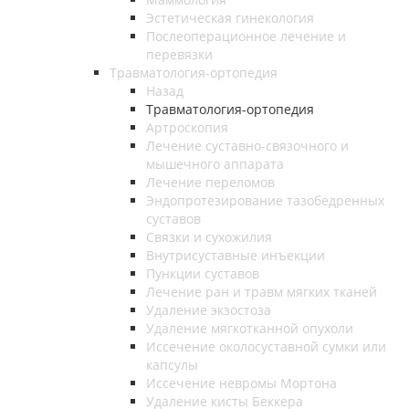
Эстетическая гинекология
Послеоперационное лечение и
перевязки
Травматология-ортопедия
Назад
Травматология-ортопедия
Артроскопия
Лечение суставно-связочного и
мышечного аппарата
Лечение переломов
Эндопротезирование тазобедренных
суставов
Связки и сухожилия
Внутрисуставные инъекции
Пункции суставов
Лечение ран и травм мягких тканей
Удаление экзостоза
Удаление мягкотканной опухоли
Иссечение околосуставной сумки или
капсулы
Иссечение невромы Мортона
Удаление кисты Беккера