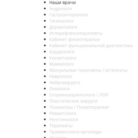
Наши врачи
Андрологи
Гастроэнтерологи
Гинекологи
Дерматологи
Иглорефлексотерапевты
Кабинет физиотерапии
Кабинет функциональной диагностики
Кардиологи
Косметологи
Маммологи
Мануальные терапевты / остеопаты
Неврологи
Нейрохирурги
Онкологи
Оториноларингологи / ЛОР
Пластические хирурги
Психиатры / Психотерапевт
Ревматологи
Рентгенологи
Терапевты
Травматологи-ортопеды
Урологи