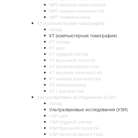
МРТ верхних конечностей
МРТ нижних конечностей
МРТ позвоночника
КТ (компьютерная томография)
Назад
КТ (компьютерная томография)
КТ головы
КТ шеи
КТ грудной клетки
КТ брюшной полости
КТ органов малого таза
КТ верхних конечностей
КТ нижних конечностей
КТ позвоночника
КТ с контрастом
Ультразвуковые исследования (УЗИ)
Назад
Ультразвуковые исследования (УЗИ)
УЗИ шеи
УЗИ грудной клетки
УЗИ брюшной полости
УЗИ органов малого таза