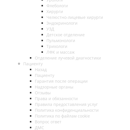
Флебологи
Хирурги
Челюстно-лицевые хирурги
Эндокринологи
УЗД
Детское отделение
Пульмонологи
Трихологи
ЛФК и массаж
Отделение лучевой диагностики
Пациенту
Назад
Пациенту
Гарантия после операции
Надзорные органы
Отзывы
Права и обязанности
Правила предоставления услуг
Политика конфиденциальности
Политика по файлам cookie
Вопрос ответ
ДМС