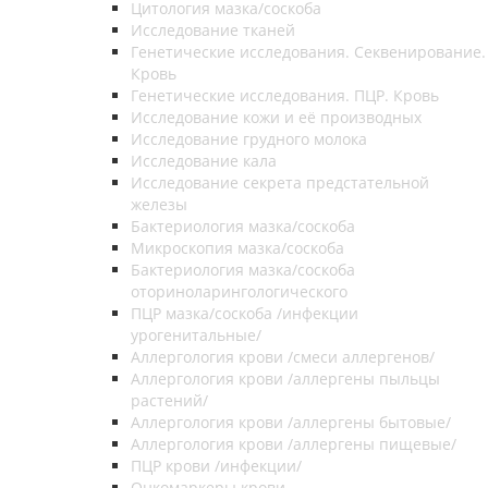
Цитология мазка/соскоба
Исследование тканей
Генетические исследования. Секвенирование.
Кровь
Генетические исследования. ПЦР. Кровь
Исследование кожи и её производных
Исследование грудного молока
Исследование кала
Исследование секрета предстательной
железы
Бактериология мазка/соскоба
Микроскопия мазка/соскоба
Бактериология мазка/соскоба
оториноларингологического
ПЦР мазка/соскоба /инфекции
урогенитальные/
Аллергология крови /смеси аллергенов/
Аллергология крови /аллергены пыльцы
растений/
Аллергология крови /аллергены бытовые/
Аллергология крови /аллергены пищевые/
ПЦР крови /инфекции/
Онкомаркеры крови