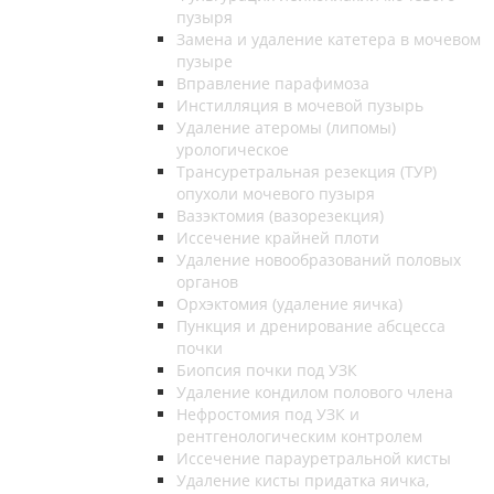
пузыря
Замена и удаление катетера в мочевом
пузыре
Вправление парафимоза
Инстилляция в мочевой пузырь
Удаление атеромы (липомы)
урологическое
Трансуретральная резекция (ТУР)
опухоли мочевого пузыря
Вазэктомия (вазорезекция)
Иссечение крайней плоти
Удаление новообразований половых
органов
Орхэктомия (удаление яичка)
Пункция и дренирование абсцесса
почки
Биопсия почки под УЗК
Удаление кондилом полового члена
Нефростомия под УЗК и
рентгенологическим контролем
Иссечение парауретральной кисты
Удаление кисты придатка яичка,