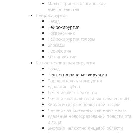
Малые травматологические
вмешательства
Нейрохирургия
Назад
Нейрохирургия
Позвоночник
Нейрохирургия головы
Блокады
Периферия
Манипуляции
Челюстно-лицевая хирургия
Назад
Челюстно-лицевая хирургия
Пародонтальная хирургия
Удаление зубов
Лечение кист челюстей
Лечение воспалительных заболеваний
Хирургия верхнечелюстной пазухи
Лечение заболеваний слюнных желез
Удаление новообразований полости рта
и лица
Биопсия челюстно-лицевой области