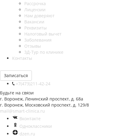
Рассрочка
Лицензии
Нам доверяют
Вакансии
Реквизиты
Налоговый вычет
Заболевания
Отзывы
3Д-Тур по клинике
Контакты
Записаться
+7(473)211-42-24
Будьте на связи
г. Воронеж, Ленинский проспект, д. 68а
г. Воронеж, Московский проспект, д. 129/8
mail@smart-clinica.ru
Вконтакте
Одноклассники
dzen.ru