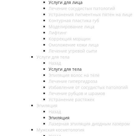
Услуги для лица
Лечение сосудистых патологий
Устранения пигментных пятен на лице
Контурная пластика губ
Моделирование лица
Лифтинг
Коррекция морщин
Омоложение кожи лица
Лечение угревой сыпи
Услуги для тела
Назад
Услуги для тела
Эпиляция волос на теле
Лечение гипергидроза
Избавление от сосудистых патологий
Лечение рубцов и шрамов
Устранение растяжек
Эпиляция
Назад
Эпиляция
Лазерная эпиляция диодным лазером
Мужская косметология
Назад