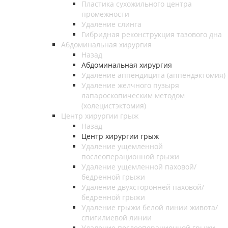
Пластика сухожильного центра
промежности
Удаление слинга
Гибридная реконструкция тазового дна
Абдоминальная хирургия
Назад
Абдоминальная хирургия
Удаление аппендицита (аппендэктомия)
Удаление желчного пузыря
лапароскопическим методом
(холецистэктомия)
Центр хирургии грыж
Назад
Центр хирургии грыж
Удаление ущемленной
послеоперационной грыжи
Удаление ущемленной паховой/
бедренной грыжи
Удаление двухсторонней паховой/
бедренной грыжи
Удаление грыжи белой линии живота/
спигилиевой линии
Удаление послеоперационной грыжи