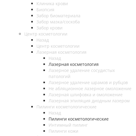
Клиника крови
Биопсия
Забор биоматериала
Забор мазка/соскоба
Забор крови
Центр косметологии
Назад
Центр косметологии
Лазерная косметология
Назад
Лазерная косметология
Лазерное удаление сосудистых
патологий
Лазерное удаление шрамов и рубцов
Не абляционное лазерное омоложение
Лазерная шлифовка и омоложение
Лазерная эпиляция диодным лазером
Пилинги косметологические
Назад
Пилинги косметологические
Интимный пилинг
Пилинги кожи