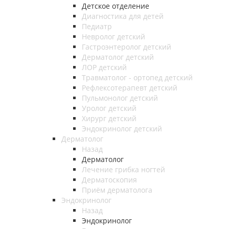
Детское отделение
Диагностика для детей
Педиатр
Невролог детский
Гастроэнтеролог детский
Дерматолог детский
ЛОР детский
Травматолог - ортопед детский
Рефлексотерапевт детский
Пульмонолог детский
Уролог детский
Хирург детский
Эндокринолог детский
Дерматолог
Назад
Дерматолог
Лечение грибка ногтей
Дерматоскопия
Приём дерматолога
Эндокринолог
Назад
Эндокринолог