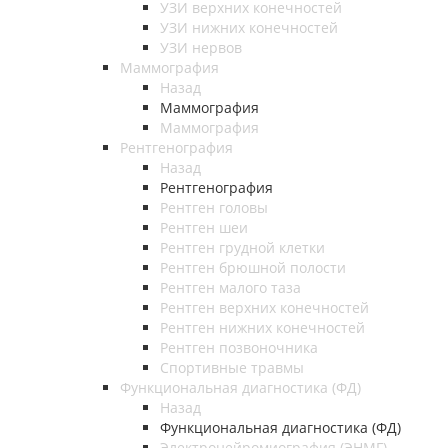
УЗИ верхних конечностей
УЗИ нижних конечностей
УЗИ нервов
Маммография
Назад
Маммография
Маммография
Рентгенография
Назад
Рентгенография
Рентген головы
Рентген шеи
Рентген грудной клетки
Рентген брюшной полости
Рентген малого таза
Рентген верхних конечностей
Рентген нижних конечностей
Рентген позвоночника
Спортивные травмы
Функциональная диагностика (ФД)
Назад
Функциональная диагностика (ФД)
Электронейромиография (ЭНМГ)