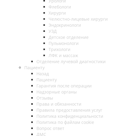
Урологи
Флебологи
Хирурги
Челюстно-лицевые хирурги
Эндокринологи
УЗД
Детское отделение
Пульмонологи
Трихологи
ЛФК и массаж
Отделение лучевой диагностики
Пациенту
Назад
Пациенту
Гарантия после операции
Надзорные органы
Отзывы
Права и обязанности
Правила предоставления услуг
Политика конфиденциальности
Политика по файлам cookie
Вопрос ответ
ДМС