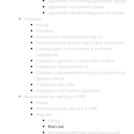
Удаление послеоперационной грыжи
Удаление пупочной грыжи
Удаление паховой/бедренной грыжи
Справки
Назад
Справки
Выписка из медицинской карты
Санаторно-курортная карта для взрослых
Справка для поступления в учебное
заведение
Справка о допуске к занятиям спорта
Справка о беременности
Справка о временной нетрудоспособности
(форма 095/у)
Справка в бассейн
Справка о состоянии здоровья
Физиотерапия, массаж и ЛФК
Назад
Физиотерапия, массаж и ЛФК
Массаж
Назад
Массаж
Антицеллюлитное моделирующее