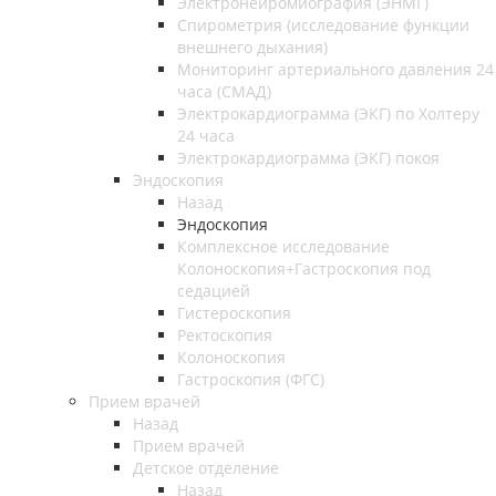
Электронейромиография (ЭНМГ)
Спирометрия (исследование функции
внешнего дыхания)
Мониторинг артериального давления 24
часа (СМАД)
Электрокардиограмма (ЭКГ) по Холтеру
24 часа
Электрокардиограмма (ЭКГ) покоя
Эндоскопия
Назад
Эндоскопия
Комплексное исследование
Колоноскопия+Гастроскопия под
седацией
Гистероскопия
Ректоскопия
Колоноскопия
Гастроскопия (ФГС)
Прием врачей
Назад
Прием врачей
Детское отделение
Назад