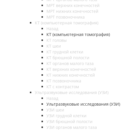
МРТ верхних конечностей
МРТ нижних конечностей
МРТ позвоночника
КТ (компьютерная томография)
Назад
КТ (компьютерная томография)
КТ головы
КТ шеи
КТ грудной клетки
КТ брюшной полости
КТ органов малого таза
КТ верхних конечностей
КТ нижних конечностей
КТ позвоночника
КТ с контрастом
Ультразвуковые исследования (УЗИ)
Назад
Ультразвуковые исследования (УЗИ)
УЗИ шеи
УЗИ грудной клетки
УЗИ брюшной полости
УЗИ органов малого таза