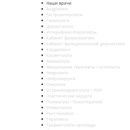
Наши врачи
Андрологи
Гастроэнтерологи
Гинекологи
Дерматологи
Иглорефлексотерапевты
Кабинет физиотерапии
Кабинет функциональной диагностики
Кардиологи
Косметологи
Маммологи
Мануальные терапевты / остеопаты
Неврологи
Нейрохирурги
Онкологи
Оториноларингологи / ЛОР
Пластические хирурги
Психиатры / Психотерапевт
Ревматологи
Рентгенологи
Терапевты
Травматологи-ортопеды