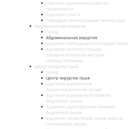
Пластика сухожильного центра
промежности
Удаление слинга
Гибридная реконструкция тазового дна
Абдоминальная хирургия
Назад
Абдоминальная хирургия
Удаление аппендицита (аппендэктомия)
Удаление желчного пузыря
лапароскопическим методом
(холецистэктомия)
Центр хирургии грыж
Назад
Центр хирургии грыж
Удаление ущемленной
послеоперационной грыжи
Удаление ущемленной паховой/
бедренной грыжи
Удаление двухсторонней паховой/
бедренной грыжи
Удаление грыжи белой линии живота/
спигилиевой линии