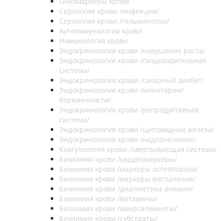
Онкомаркеры крови
Серология крови /инфекции/
Серология крови /гельминтозы/
Аутоиммунология крови
Иммунология крови
Эндокринология крови /нарушение роста/
Эндокринология крови /пищеварительная
система/
Эндокринология крови /сахарный диабет/
Эндокринология крови /мониторинг
беременности/
Эндокринология крови /репродуктивная
система/
Эндокринология крови /щитовидная железа/
Эндокринология крови /надпочечники/
Коагулология крови /свертывающая система/
Биохимия крови /кардиомаркеры/
Биохимия крови /маркеры остеопороза/
Биохимия крови /маркеры воспаления/
Биохимия крови /диагностика анемии/
Биохимия крови /витамины/
Биохимия крови /микроэлементы/
Биохимия крови /субстраты/