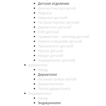
Детское отделение
Диагностика для детей
Педиатр
Невролог детский
Гастроэнтеролог детский
Дерматолог детский
ЛОР детский
Травматолог - ортопед детский
Рефлексотерапевт детский
Пульмонолог детский
Уролог детский
Хирург детский
Эндокринолог детский
Дерматолог
Назад
Дерматолог
Лечение грибка ногтей
Дерматоскопия
Приём дерматолога
Эндокринолог
Назад
Эндокринолог