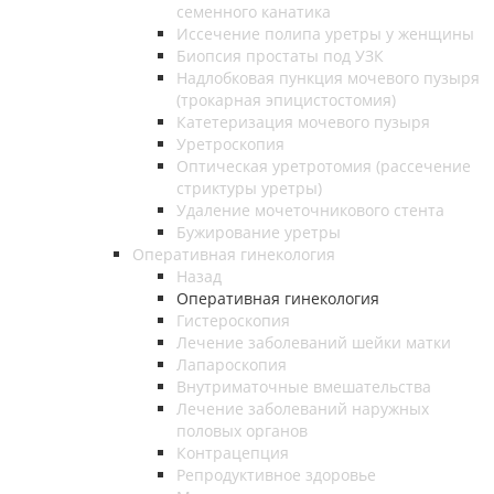
семенного канатика
Иссечение полипа уретры у женщины
Биопсия простаты под УЗК
Надлобковая пункция мочевого пузыря
(трокарная эпицистостомия)
Катетеризация мочевого пузыря
Уретроскопия
Оптическая уретротомия (рассечение
стриктуры уретры)
Удаление мочеточникового стента
Бужирование уретры
Оперативная гинекология
Назад
Оперативная гинекология
Гистероскопия
Лечение заболеваний шейки матки
Лапароскопия
Внутриматочные вмешательства
Лечение заболеваний наружных
половых органов
Контрацепция
Репродуктивное здоровье