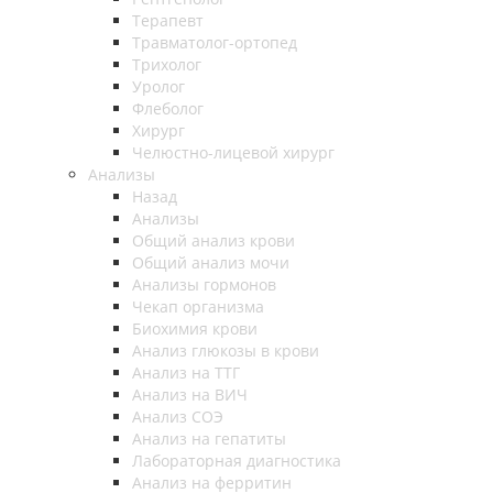
Терапевт
Травматолог-ортопед
Трихолог
Уролог
Флеболог
Хирург
Челюстно-лицевой хирург
Анализы
Назад
Анализы
Общий анализ крови
Общий анализ мочи
Анализы гормонов
Чекап организма
Биохимия крови
Анализ глюкозы в крови
Анализ на ТТГ
Анализ на ВИЧ
Анализ СОЭ
Анализ на гепатиты
Лабораторная диагностика
Анализ на ферритин