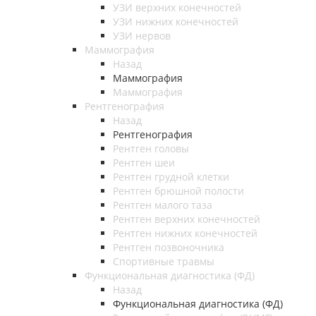
УЗИ верхних конечностей
УЗИ нижних конечностей
УЗИ нервов
Маммография
Назад
Маммография
Маммография
Рентгенография
Назад
Рентгенография
Рентген головы
Рентген шеи
Рентген грудной клетки
Рентген брюшной полости
Рентген малого таза
Рентген верхних конечностей
Рентген нижних конечностей
Рентген позвоночника
Спортивные травмы
Функциональная диагностика (ФД)
Назад
Функциональная диагностика (ФД)