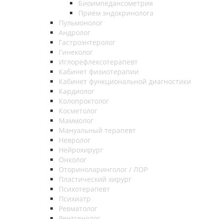
Биоимпедансометрия
Приём эндокринолога
Пульмонолог
Андролог
Гастроэнтеролог
Гинеколог
Иглорефлексотерапевт
Кабинет физиотерапии
Кабинет функциональной диагностики
Кардиолог
Колопроктолог
Косметолог
Маммолог
Мануальный терапевт
Невролог
Нейрохирург
Онколог
Оториноларинголог / ЛОР
Пластический хирург
Психотерапевт
Психиатр
Ревматолог
Рентгенолог