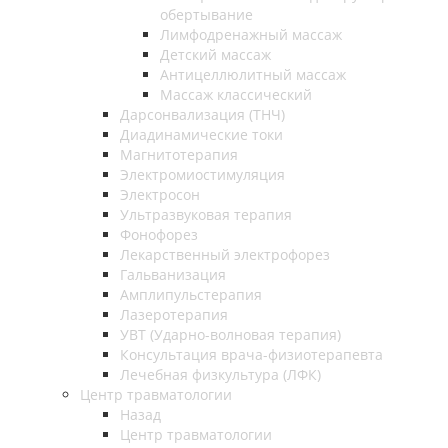
обертывание
Лимфодренажный массаж
Детский массаж
Антицеллюлитный массаж
Массаж классический
Дарсонвализация (ТНЧ)
Диадинамические токи
Магнитотерапия
Электромиостимуляция
Электросон
Ультразвуковая терапия
Фонофорез
Лекарственный электрофорез
Гальванизация
Амплипульстерапия
Лазеротерапия
УВТ (Ударно-волновая терапия)
Консультация врача-физиотерапевта
Лечебная физкультура (ЛФК)
Центр травматологии
Назад
Центр травматологии