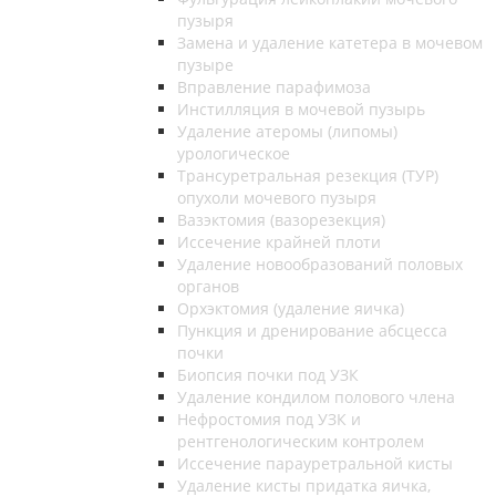
пузыря
Замена и удаление катетера в мочевом
пузыре
Вправление парафимоза
Инстилляция в мочевой пузырь
Удаление атеромы (липомы)
урологическое
Трансуретральная резекция (ТУР)
опухоли мочевого пузыря
Вазэктомия (вазорезекция)
Иссечение крайней плоти
Удаление новообразований половых
органов
Орхэктомия (удаление яичка)
Пункция и дренирование абсцесса
почки
Биопсия почки под УЗК
Удаление кондилом полового члена
Нефростомия под УЗК и
рентгенологическим контролем
Иссечение парауретральной кисты
Удаление кисты придатка яичка,