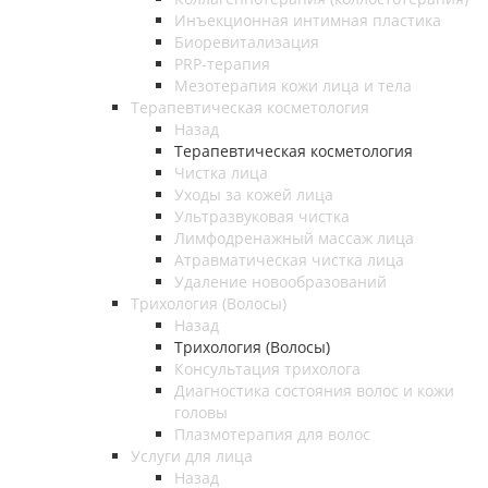
Инъекционная интимная пластика
Биоревитализация
PRP-терапия
Мезотерапия кожи лица и тела
Терапевтическая косметология
Назад
Терапевтическая косметология
Чистка лица
Уходы за кожей лица
Ультразвуковая чистка
Лимфодренажный массаж лица
Атравматическая чистка лица
Удаление новообразований
Трихология (Волосы)
Назад
Трихология (Волосы)
Консультация трихолога
Диагностика состояния волос и кожи
головы
Плазмотерапия для волос
Услуги для лица
Назад