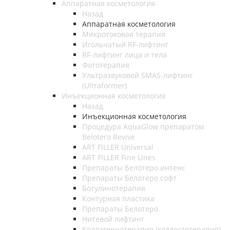
Аппаратная косметология
Назад
Аппаратная косметология
Микротоковая терапия
Игольчатый RF-лифтинг
RF-лифтинг лица и тела
Фототерапия
Ультразвуковой SMAS-лифтинг
(Ultraformer)
Инъекционная косметология
Назад
Инъекционная косметология
Процедура AquaGlow препаратом
Belotero Revive
ART FILLER Universal
ART FILLER Fine Lines
Препараты Белотеро интенс
Препараты Белотеро софт
Ботулинотерапия
Контурная пластика
Препараты Белотеро
Нитевой лифтинг
Коллагеннотерапия (коллостотерапия)