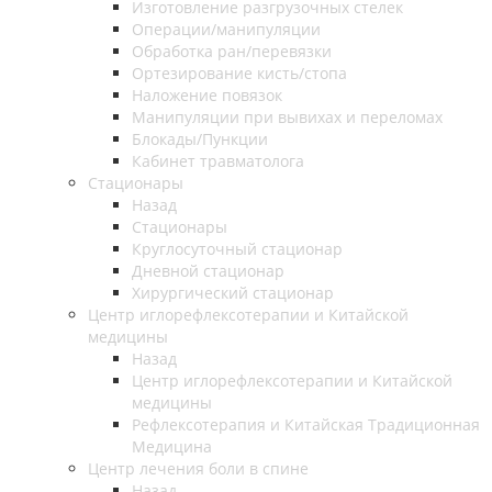
Изготовление разгрузочных стелек
Операции/манипуляции
Обработка ран/перевязки
Ортезирование кисть/стопа
Наложение повязок
Манипуляции при вывихах и переломах
Блокады/Пункции
Кабинет травматолога
Стационары
Назад
Стационары
Круглосуточный стационар
Дневной стационар
Хирургический стационар
Центр иглорефлексотерапии и Китайской
медицины
Назад
Центр иглорефлексотерапии и Китайской
медицины
Рефлексотерапия и Китайская Традиционная
Медицина
Центр лечения боли в спине
Назад