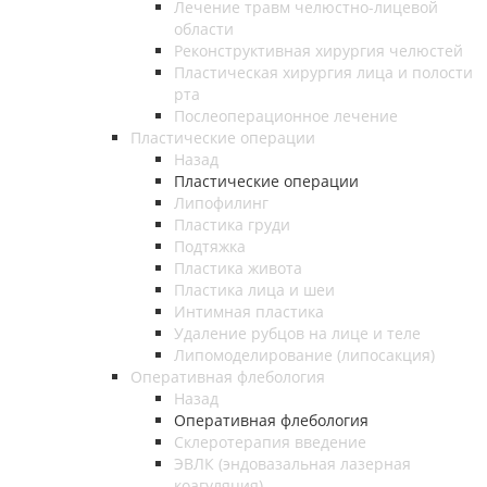
Лечение травм челюстно-лицевой
области
Реконструктивная хирургия челюстей
Пластическая хирургия лица и полости
рта
Послеоперационное лечение
Пластические операции
Назад
Пластические операции
Липофилинг
Пластика груди
Подтяжка
Пластика живота
Пластика лица и шеи
Интимная пластика
Удаление рубцов на лице и теле
Липомоделирование (липосакция)
Оперативная флебология
Назад
Оперативная флебология
Склеротерапия введение
ЭВЛК (эндовазальная лазерная
коагуляция)