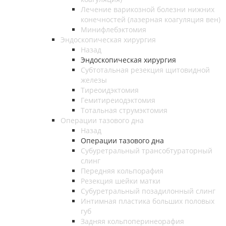
Лечение варикозной болезни нижних
конечностей (лазерная коагуляция вен)
Минифлебэктомия
Эндоскопическая хирургия
Назад
Эндоскопическая хирургия
Субтотальная резекция щитовидной
железы
Тиреоидэктомия
Гемитиреиодэктомия
Тотальная струмэктомия
Операции тазового дна
Назад
Операции тазового дна
Субуретральный трансобтураторный
слинг
Передняя кольпорафия
Резекция шейки матки
Субуретральный позадилонный слинг
Интимная пластика больших половых
губ
Задняя кольпоперинеорафия