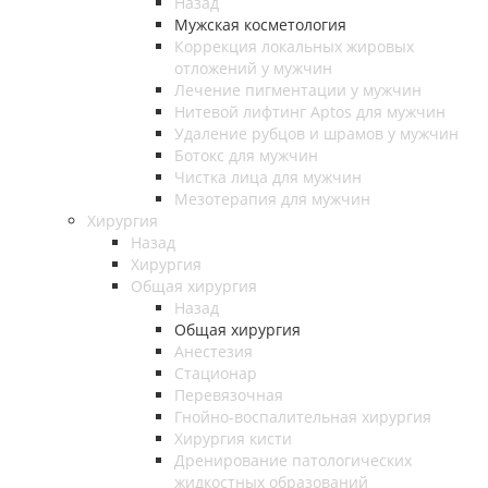
Назад
Мужская косметология
Коррекция локальных жировых
отложений у мужчин
Лечение пигментации у мужчин
Нитевой лифтинг Aptos для мужчин
Удаление рубцов и шрамов у мужчин
Ботокс для мужчин
Чистка лица для мужчин
Мезотерапия для мужчин
Хирургия
Назад
Хирургия
Общая хирургия
Назад
Общая хирургия
Анестезия
Стационар
Перевязочная
Гнойно-воспалительная хирургия
Хирургия кисти
Дренирование патологических
жидкостных образований