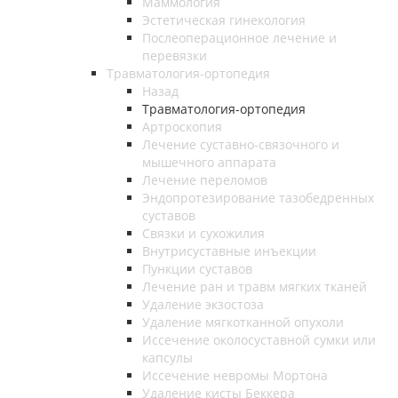
Маммология
Эстетическая гинекология
Послеоперационное лечение и
перевязки
Травматология-ортопедия
Назад
Травматология-ортопедия
Артроскопия
Лечение суставно-связочного и
мышечного аппарата
Лечение переломов
Эндопротезирование тазобедренных
суставов
Связки и сухожилия
Внутрисуставные инъекции
Пункции суставов
Лечение ран и травм мягких тканей
Удаление экзостоза
Удаление мягкотканной опухоли
Иссечение околосуставной сумки или
капсулы
Иссечение невромы Мортона
Удаление кисты Беккера