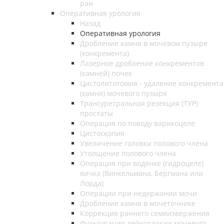
ран
Оперативная урология
Назад
Оперативная урология
Дробление камня в мочевом пузыре
(конкремента)
Лазерное дробление конкрементов
(камней) почек
Цистолитотомия - удаление конкремента
(камня) мочевого пузыря
Трансуретральная резекция (ТУР)
простаты
Операция по поводу варикоцеле
Цистоскопия
Увеличение головки полового члена
Утолщение полового члена
Операция при водянке (гидроцеле)
яичка (Винкельмана, Бергмана или
Лорда)
Операции при недержании мочи
Дробление камня в мочеточнике
Коррекция раннего семяизвержения
Фульгурация лейкоплакии мочевого