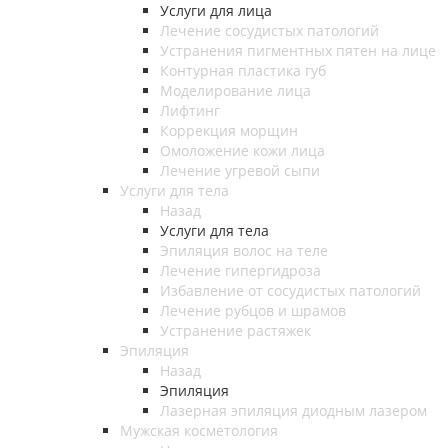
Услуги для лица
Лечение сосудистых патологий
Устранения пигментных пятен на лице
Контурная пластика губ
Моделирование лица
Лифтинг
Коррекция морщин
Омоложение кожи лица
Лечение угревой сыпи
Услуги для тела
Назад
Услуги для тела
Эпиляция волос на теле
Лечение гипергидроза
Избавление от сосудистых патологий
Лечение рубцов и шрамов
Устранение растяжек
Эпиляция
Назад
Эпиляция
Лазерная эпиляция диодным лазером
Мужская косметология