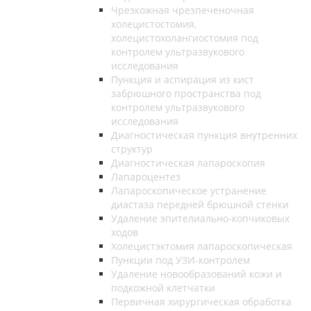
Чрезкожная чрезпеченочная
холецистостомия,
холецистохолангиостомия под
контролем ультразвукового
исследования
Пункция и аспирация из кист
забрюшного пространства под
контролем ультразвукового
исследования
Диагностическая пункция внутренних
структур
Диагностическая лапароскопия
Лапароцентез
Лапароскопическое устранение
диастаза передней брюшной стенки
Удаление эпителиально-копчиковых
ходов
Холецистэктомия лапароскопическая
Пункции под УЗИ-контролем
Удаление новообразований кожи и
подкожной клетчатки
Первичная хирургическая обработка