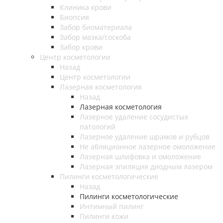
Клиника крови
Биопсия
Забор биоматериала
Забор мазка/соскоба
Забор крови
Центр косметологии
Назад
Центр косметологии
Лазерная косметология
Назад
Лазерная косметология
Лазерное удаление сосудистых
патологий
Лазерное удаление шрамов и рубцов
Не абляционное лазерное омоложение
Лазерная шлифовка и омоложение
Лазерная эпиляция диодным лазером
Пилинги косметологические
Назад
Пилинги косметологические
Интимный пилинг
Пилинги кожи