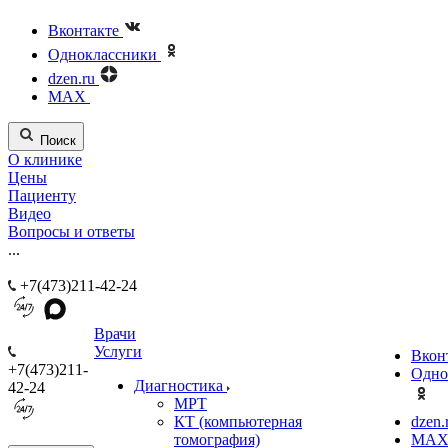
Вконтакте
Одноклассники
dzen.ru
MAX
Поиск
О клинике
Цены
Пациенту
Видео
Вопросы и ответы
...
+7(473)211-42-24
Врачи
Услуги
Вкон
+7(473)211-
Одно
Диагностика
42-24
МРТ
КТ (компьютерная
dzen.
томография)
MA