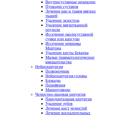
Внутрисуставные инъекции
Пункции суставов
Лечение ран и травм мягких
тканей
Удаление экзостоза
Удаление мягкотканной
опухоли
Иссечение околосуставной
сумки или капсулы
Иссечение невромы
Мортона
Удаление кисты Беккера
Малые травматологические
вмешательства
Нейрохирургия
Позвоночник
Нейрохирургия головы
Блокады
Периферия
Манипуляции
Челюстно-лицевая хирургия
Пародонтальная хирургия
Удаление зубов
Лечение кист челюстей
Лечение воспалительных