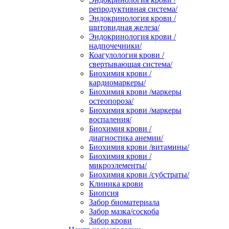
репродуктивная система/
Эндокринология крови /
щитовидная железа/
Эндокринология крови /
надпочечники/
Коагулология крови /
свертывающая система/
Биохимия крови /
кардиомаркеры/
Биохимия крови /маркеры
остеопороза/
Биохимия крови /маркеры
воспаления/
Биохимия крови /
диагностика анемии/
Биохимия крови /витамины/
Биохимия крови /
микроэлементы/
Биохимия крови /субстраты/
Клиника крови
Биопсия
Забор биоматериала
Забор мазка/соскоба
Забор крови