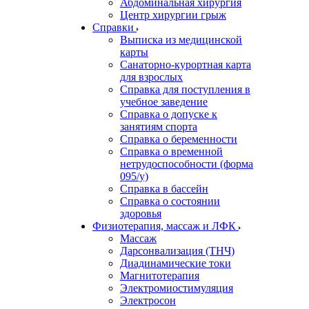
Абдоминальная хирургия
Центр хирургии грыж
Справки
Выписка из медицинской
карты
Санаторно-курортная карта
для взрослых
Справка для поступления в
учебное заведение
Справка о допуске к
занятиям спорта
Справка о беременности
Справка о временной
нетрудоспособности (форма
095/у)
Справка в бассейн
Справка о состоянии
здоровья
Физиотерапия, массаж и ЛФК
Массаж
Дарсонвализация (ТНЧ)
Диадинамические токи
Магнитотерапия
Электромиостимуляция
Электросон