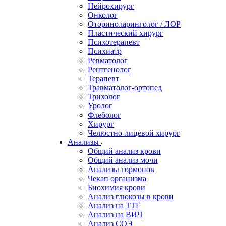
Нейрохирург
Онколог
Оториноларинголог / ЛОР
Пластический хирург
Психотерапевт
Психиатр
Ревматолог
Рентгенолог
Терапевт
Травматолог-ортопед
Трихолог
Уролог
Флеболог
Хирург
Челюстно-лицевой хирург
Анализы
Общий анализ крови
Общий анализ мочи
Анализы гормонов
Чекап организма
Биохимия крови
Анализ глюкозы в крови
Анализ на ТТГ
Анализ на ВИЧ
Анализ СОЭ