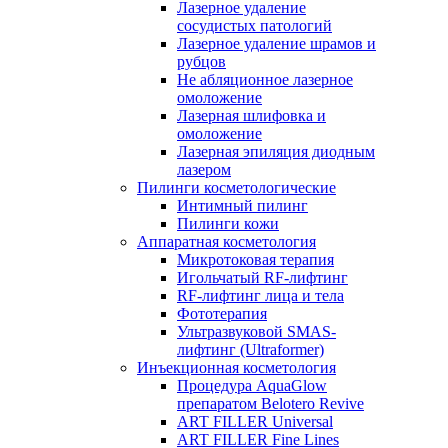
Лазерное удаление
сосудистых патологий
Лазерное удаление шрамов и
рубцов
Не абляционное лазерное
омоложение
Лазерная шлифовка и
омоложение
Лазерная эпиляция диодным
лазером
Пилинги косметологические
Интимный пилинг
Пилинги кожи
Аппаратная косметология
Микротоковая терапия
Игольчатый RF-лифтинг
RF-лифтинг лица и тела
Фототерапия
Ультразвуковой SMAS-
лифтинг (Ultraformer)
Инъекционная косметология
Процедура AquaGlow
препаратом Belotero Revive
ART FILLER Universal
ART FILLER Fine Lines