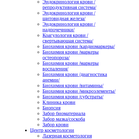
Эндокринология крови /
репродуктивная система/
Эндокринология крови /
щитовидная железа/
Эндокринология крови /
надпочечники/
Коагулология крови /
свертывающая система/
Биохимия крови /кардиомаркеры/
Биохимия крови /маркеры
остеопороза/
Биохимия крови /маркеры
воспаления/
Биохимия крови /диагностика
анемии/
Биохимия крови /витамины/
Биохимия крови /микроэлементы/
Биохимия крови /субстраты/
Клиника крови
Биопсия
Забор биоматериала
Забор мазка/соскоба
Забор крови
Центр косметологии
Лазерная косметология