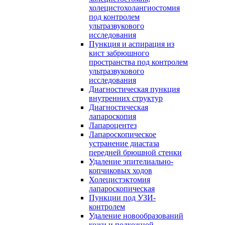
холецистохолангиостомия
под контролем
ультразвукового
исследования
Пункция и аспирация из
кист забрюшного
пространства под контролем
ультразвукового
исследования
Диагностическая пункция
внутренних структур
Диагностическая
лапароскопия
Лапароцентез
Лапароскопическое
устранение диастаза
передней брюшной стенки
Удаление эпителиально-
копчиковых ходов
Холецистэктомия
лапароскопическая
Пункции под УЗИ-
контролем
Удаление новообразований
кожи и подкожной