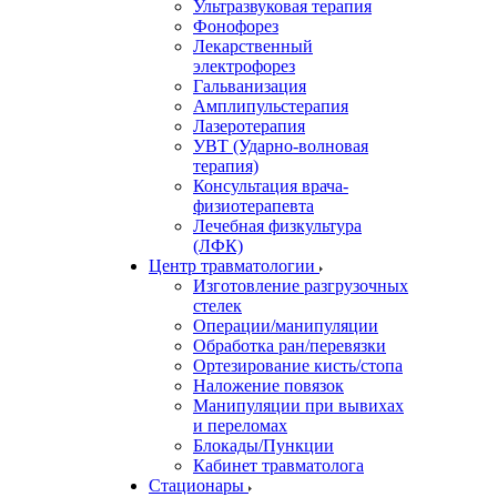
Ультразвуковая терапия
Фонофорез
Лекарственный
электрофорез
Гальванизация
Амплипульстерапия
Лазеротерапия
УВТ (Ударно-волновая
терапия)
Консультация врача-
физиотерапевта
Лечебная физкультура
(ЛФК)
Центр травматологии
Изготовление разгрузочных
стелек
Операции/манипуляции
Обработка ран/перевязки
Ортезирование кисть/стопа
Наложение повязок
Манипуляции при вывихах
и переломах
Блокады/Пункции
Кабинет травматолога
Стационары