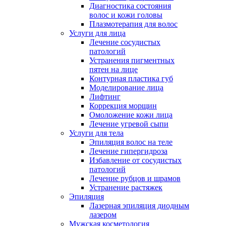
Диагностика состояния
волос и кожи головы
Плазмотерапия для волос
Услуги для лица
Лечение сосудистых
патологий
Устранения пигментных
пятен на лице
Контурная пластика губ
Моделирование лица
Лифтинг
Коррекция морщин
Омоложение кожи лица
Лечение угревой сыпи
Услуги для тела
Эпиляция волос на теле
Лечение гипергидроза
Избавление от сосудистых
патологий
Лечение рубцов и шрамов
Устранение растяжек
Эпиляция
Лазерная эпиляция диодным
лазером
Мужская косметология