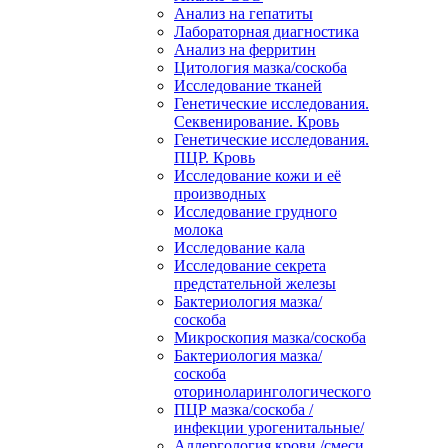
Анализ на гепатиты
Лабораторная диагностика
Анализ на ферритин
Цитология мазка/соскоба
Исследование тканей
Генетические исследования.
Секвенирование. Кровь
Генетические исследования.
ПЦР. Кровь
Исследование кожи и её
производных
Исследование грудного
молока
Исследование кала
Исследование секрета
предстательной железы
Бактериология мазка/
соскоба
Микроскопия мазка/соскоба
Бактериология мазка/
соскоба
оториноларингологического
ПЦР мазка/соскоба /
инфекции урогенитальные/
Аллергология крови /смеси