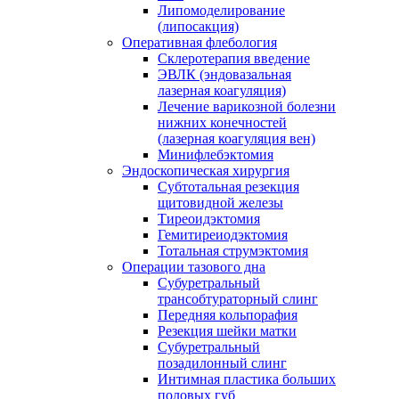
Липомоделирование
(липосакция)
Оперативная флебология
Склеротерапия введение
ЭВЛК (эндовазальная
лазерная коагуляция)
Лечение варикозной болезни
нижних конечностей
(лазерная коагуляция вен)
Минифлебэктомия
Эндоскопическая хирургия
Субтотальная резекция
щитовидной железы
Тиреоидэктомия
Гемитиреиодэктомия
Тотальная струмэктомия
Операции тазового дна
Субуретральный
трансобтураторный слинг
Передняя кольпорафия
Резекция шейки матки
Субуретральный
позадилонный слинг
Интимная пластика больших
половых губ