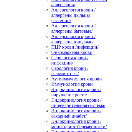
аллергенов/
Аллергология крови /
аллергены пыльцы
растений/
Аллергология крови /
аллергены бытовые/
Аллергология крови /
аллергены пищевые/
ПЦР крови /инфекции/
Онкомаркеры крови
Серология крови /
инфекции/
Серология крови /
гельминтозы/
Аутоиммунология крови
Иммунология крови
Эндокринология крови /
нарушение роста/
Эндокринология крови /
пищеварительная система/
Эндокринология крови /
сахарный диабет/
Эндокринология крови /
мониторинг беременности/
Эндокринология крови /