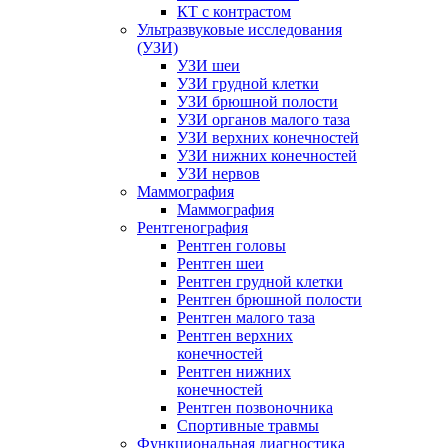
КТ с контрастом
Ультразвуковые исследования
(УЗИ)
УЗИ шеи
УЗИ грудной клетки
УЗИ брюшной полости
УЗИ органов малого таза
УЗИ верхних конечностей
УЗИ нижних конечностей
УЗИ нервов
Маммография
Маммография
Рентгенография
Рентген головы
Рентген шеи
Рентген грудной клетки
Рентген брюшной полости
Рентген малого таза
Рентген верхних
конечностей
Рентген нижних
конечностей
Рентген позвоночника
Спортивные травмы
Функциональная диагностика