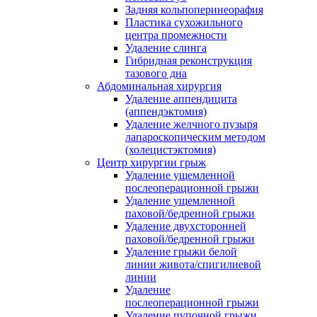
Задняя кольпоперинеорафия
Пластика сухожильного
центра промежности
Удаление слинга
Гибридная реконструкция
тазового дна
Абдоминальная хирургия
Удаление аппендицита
(аппендэктомия)
Удаление желчного пузыря
лапароскопическим методом
(холецистэктомия)
Центр хирургии грыж
Удаление ущемленной
послеоперационной грыжи
Удаление ущемленной
паховой/бедренной грыжи
Удаление двухсторонней
паховой/бедренной грыжи
Удаление грыжи белой
линии живота/спигилиевой
линии
Удаление
послеоперационной грыжи
Удаление пупочной грыжи