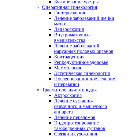
Бужирование уретры
Оперативная гинекология
Гистероскопия
Лечение заболеваний шейки
матки
Лапароскопия
Внутриматочные
вмешательства
Лечение заболеваний
наружных половых органов
Контрацепция
Репродуктивное здоровье
Маммология
Эстетическая гинекология
Послеоперационное лечение
и перевязки
Травматология-ортопедия
Артроскопия
Лечение суставно-
связочного и мышечного
аппарата
Лечение переломов
Эндопротезирование
тазобедренных суставов
Связки и сухожилия