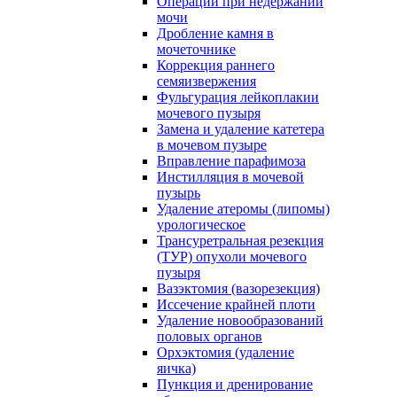
Операции при недержании
мочи
Дробление камня в
мочеточнике
Коррекция раннего
семяизвержения
Фульгурация лейкоплакии
мочевого пузыря
Замена и удаление катетера
в мочевом пузыре
Вправление парафимоза
Инстилляция в мочевой
пузырь
Удаление атеромы (липомы)
урологическое
Трансуретральная резекция
(ТУР) опухоли мочевого
пузыря
Вазэктомия (вазорезекция)
Иссечение крайней плоти
Удаление новообразований
половых органов
Орхэктомия (удаление
яичка)
Пункция и дренирование