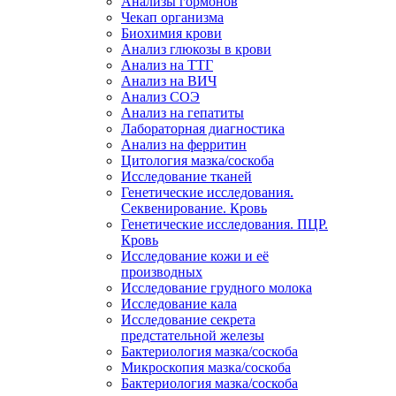
Анализы гормонов
Чекап организма
Биохимия крови
Анализ глюкозы в крови
Анализ на ТТГ
Анализ на ВИЧ
Анализ СОЭ
Анализ на гепатиты
Лабораторная диагностика
Анализ на ферритин
Цитология мазка/соскоба
Исследование тканей
Генетические исследования.
Секвенирование. Кровь
Генетические исследования. ПЦР.
Кровь
Исследование кожи и её
производных
Исследование грудного молока
Исследование кала
Исследование секрета
предстательной железы
Бактериология мазка/соскоба
Микроскопия мазка/соскоба
Бактериология мазка/соскоба