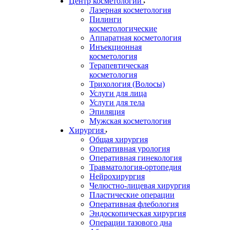
Центр косметологии
Лазерная косметология
Пилинги
косметологические
Аппаратная косметология
Инъекционная
косметология
Терапевтическая
косметология
Трихология (Волосы)
Услуги для лица
Услуги для тела
Эпиляция
Мужская косметология
Хирургия
Общая хирургия
Оперативная урология
Оперативная гинекология
Травматология-ортопедия
Нейрохирургия
Челюстно-лицевая хирургия
Пластические операции
Оперативная флебология
Эндоскопическая хирургия
Операции тазового дна