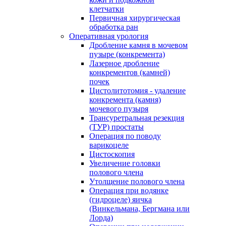
клетчатки
Первичная хирургическая
обработка ран
Оперативная урология
Дробление камня в мочевом
пузыре (конкремента)
Лазерное дробление
конкрементов (камней)
почек
Цистолитотомия - удаление
конкремента (камня)
мочевого пузыря
Трансуретральная резекция
(ТУР) простаты
Операция по поводу
варикоцеле
Цистоскопия
Увеличение головки
полового члена
Утолщение полового члена
Операция при водянке
(гидроцеле) яичка
(Винкельмана, Бергмана или
Лорда)