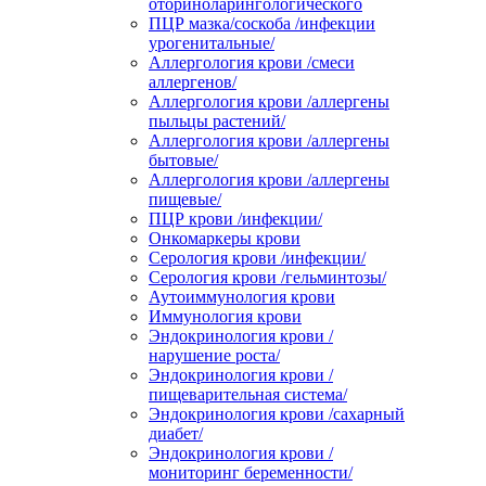
оториноларингологического
ПЦР мазка/соскоба /инфекции
урогенитальные/
Аллергология крови /смеси
аллергенов/
Аллергология крови /аллергены
пыльцы растений/
Аллергология крови /аллергены
бытовые/
Аллергология крови /аллергены
пищевые/
ПЦР крови /инфекции/
Онкомаркеры крови
Серология крови /инфекции/
Серология крови /гельминтозы/
Аутоиммунология крови
Иммунология крови
Эндокринология крови /
нарушение роста/
Эндокринология крови /
пищеварительная система/
Эндокринология крови /сахарный
диабет/
Эндокринология крови /
мониторинг беременности/