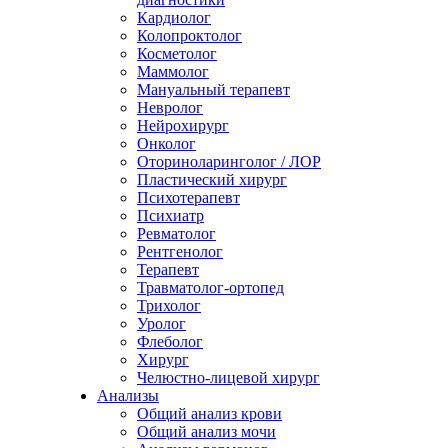
Кардиолог
Колопроктолог
Косметолог
Маммолог
Мануальный терапевт
Невролог
Нейрохирург
Онколог
Оториноларинголог / ЛОР
Пластический хирург
Психотерапевт
Психиатр
Ревматолог
Рентгенолог
Терапевт
Травматолог-ортопед
Трихолог
Уролог
Флеболог
Хирург
Челюстно-лицевой хирург
Анализы
Общий анализ крови
Общий анализ мочи