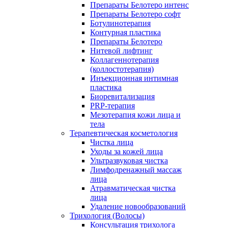
Препараты Белотеро интенс
Препараты Белотеро софт
Ботулинотерапия
Контурная пластика
Препараты Белотеро
Нитевой лифтинг
Коллагеннотерапия
(коллостотерапия)
Инъекционная интимная
пластика
Биоревитализация
PRP-терапия
Мезотерапия кожи лица и
тела
Терапевтическая косметология
Чистка лица
Уходы за кожей лица
Ультразвуковая чистка
Лимфодренажный массаж
лица
Атравматическая чистка
лица
Удаление новообразований
Трихология (Волосы)
Консультация трихолога