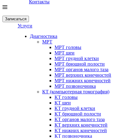
Контакты
Записаться
Услуги
Диагностика
МРТ
МРТ головы
МРТ шеи
МРТ грудной клетки
МРТ брюшной полости
МРТ органов малого таза
МРТ верхних конечностей
МРТ нижних конечностей
МРТ позвоночника
КТ (компьютерная томография)
КТ головы
КТ шеи
КТ грудной клетки
КТ брюшной полости
КТ органов малого таза
КТ верхних конечностей
КТ нижних конечностей
КТ позвоночника