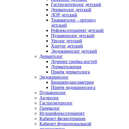
Гастроэнтеролог детский
Дерматолог детский
ЛОР детский
Травматолог - ортопед
детский
Рефлексотерапевт детский
Пульмонолог детский
Уролог детский
Хирург детский
Эндокринолог детский
Дерматолог
Лечение грибка ногтей
Дерматоскопия
Приём дерматолога
Эндокринолог
Биоимпедансометрия
Приём эндокринолога
Пульмонолог
Андролог
Гастроэнтеролог
Гинеколог
Иглорефлексотерапевт
Кабинет физиотерапии
Кабинет функциональной
диагностики