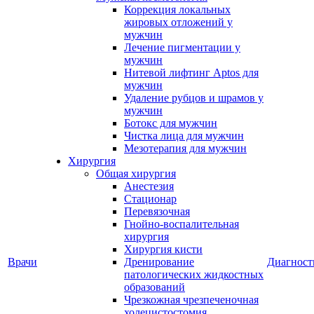
Коррекция локальных
жировых отложений у
мужчин
Лечение пигментации у
мужчин
Нитевой лифтинг Aptos для
мужчин
Удаление рубцов и шрамов у
мужчин
Ботокс для мужчин
Чистка лица для мужчин
Мезотерапия для мужчин
Хирургия
Общая хирургия
Анестезия
Стационар
Перевязочная
Гнойно-воспалительная
хирургия
Хирургия кисти
Врачи
Дренирование
Диагност
патологических жидкостных
образований
Чрезкожная чрезпеченочная
холецистостомия,