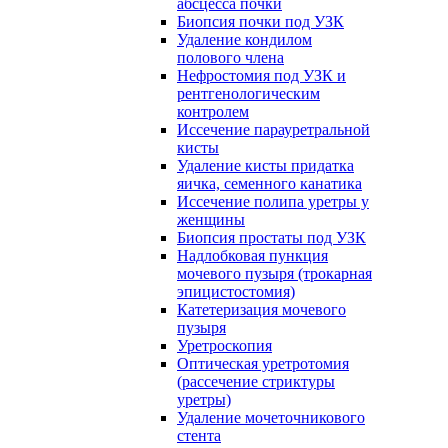
абсцесса почки
Биопсия почки под УЗК
Удаление кондилом
полового члена
Нефростомия под УЗК и
рентгенологическим
контролем
Иссечение парауретральной
кисты
Удаление кисты придатка
яичка, семенного канатика
Иссечение полипа уретры у
женщины
Биопсия простаты под УЗК
Надлобковая пункция
мочевого пузыря (трокарная
эпицистостомия)
Катетеризация мочевого
пузыря
Уретроскопия
Оптическая уретротомия
(рассечение стриктуры
уретры)
Удаление мочеточникового
стента