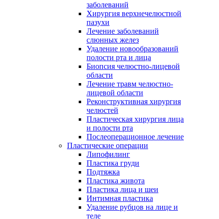
заболеваний
Хирургия верхнечелюстной
пазухи
Лечение заболеваний
слюнных желез
Удаление новообразований
полости рта и лица
Биопсия челюстно-лицевой
области
Лечение травм челюстно-
лицевой области
Реконструктивная хирургия
челюстей
Пластическая хирургия лица
и полости рта
Послеоперационное лечение
Пластические операции
Липофилинг
Пластика груди
Подтяжка
Пластика живота
Пластика лица и шеи
Интимная пластика
Удаление рубцов на лице и
теле