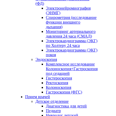
(ФД)
Электронейромиография
(ЭНМГ)
Спирометрия (исследование
функции внешнего
дыхания)
Мониторинг артериального
давления 24 часа (СМАД)
Электрокардиограмма (ЭКГ)
по Холтеру 24 часа
Электрокардиограмма (ЭКГ)
покоя
Эндоскопия
Комплексное исследование
Колоноскопия+Гастроскопия
под седацией
Гистероскопия
Ректоскопия
Колоноскопия
Гастроскопия (ФГС)
Прием врачей
Детское отделение
Диагностика для детей
Педиатр
Невролог детский