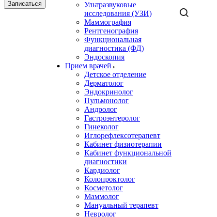
Записаться
Ультразвуковые
исследования (УЗИ)
Маммография
Рентгенография
Функциональная
диагностика (ФД)
Эндоскопия
Прием врачей
Детское отделение
Дерматолог
Эндокринолог
Пульмонолог
Андролог
Гастроэнтеролог
Гинеколог
Иглорефлексотерапевт
Кабинет физиотерапии
Кабинет функциональной
диагностики
Кардиолог
Колопроктолог
Косметолог
Маммолог
Мануальный терапевт
Невролог