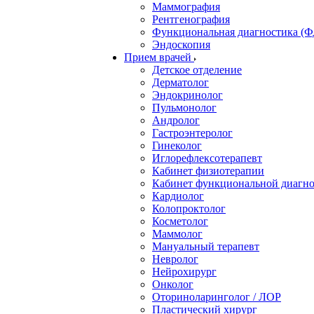
Маммография
Рентгенография
Функциональная диагностика (Ф
Эндоскопия
Прием врачей
Детское отделение
Дерматолог
Эндокринолог
Пульмонолог
Андролог
Гастроэнтеролог
Гинеколог
Иглорефлексотерапевт
Кабинет физиотерапии
Кабинет функциональной диагн
Кардиолог
Колопроктолог
Косметолог
Маммолог
Мануальный терапевт
Невролог
Нейрохирург
Онколог
Оториноларинголог / ЛОР
Пластический хирург