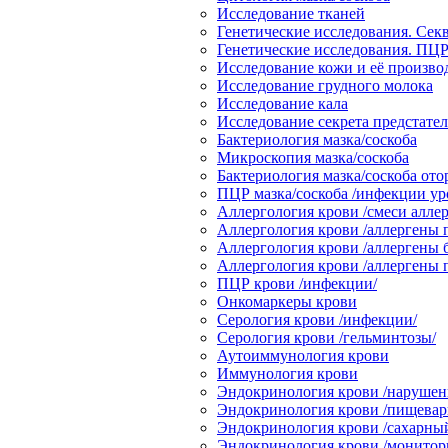
Исследование тканей
Генетические исследования. Сек
Генетические исследования. ПЦР
Исследование кожи и её произв
Исследование грудного молока
Исследование кала
Исследование секрета предстате
Бактериология мазка/соскоба
Микроскопия мазка/соскоба
Бактериология мазка/соскоба от
ПЦР мазка/соскоба /инфекции ур
Аллергология крови /смеси аллер
Аллергология крови /аллергены 
Аллергология крови /аллергены 
Аллергология крови /аллергены
ПЦР крови /инфекции/
Онкомаркеры крови
Серология крови /инфекции/
Серология крови /гельминтозы/
Аутоиммунология крови
Иммунология крови
Эндокринология крови /нарушени
Эндокринология крови /пищевари
Эндокринология крови /сахарный
Эндокринология крови /монитор