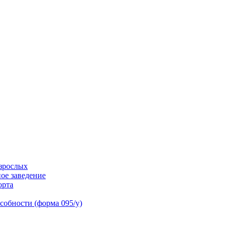
взрослых
ое заведение
орта
собности (форма 095/у)