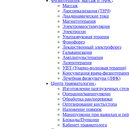
Физиотерапия, массаж и ЛФК
Массаж
Дарсонвализация (ТНЧ)
Диадинамические токи
Магнитотерапия
Электромиостимуляция
Электросон
Ультразвуковая терапия
Фонофорез
Лекарственный электрофорез
Гальванизация
Амплипульстерапия
Лазеротерапия
УВТ (Ударно-волновая терапия)
Консультация врача-физиотерапе
Лечебная физкультура (ЛФК)
Центр травматологии
Изготовление разгрузочных стел
Операции/манипуляции
Обработка ран/перевязки
Ортезирование кисть/стопа
Наложение повязок
Манипуляции при вывихах и пе
Блокады/Пункции
Кабинет травматолога