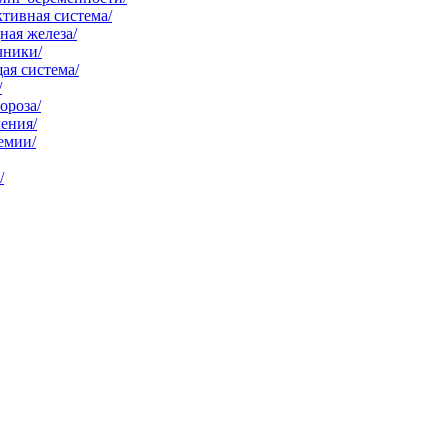
тивная система/
ая железа/
чники/
ая система/
/
ороза/
ения/
емии/
/