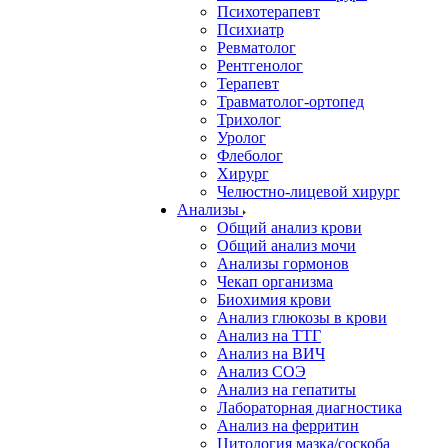
Психотерапевт
Психиатр
Ревматолог
Рентгенолог
Терапевт
Травматолог-ортопед
Трихолог
Уролог
Флеболог
Хирург
Челюстно-лицевой хирург
Анализы
Общий анализ крови
Общий анализ мочи
Анализы гормонов
Чекап организма
Биохимия крови
Анализ глюкозы в крови
Анализ на ТТГ
Анализ на ВИЧ
Анализ СОЭ
Анализ на гепатиты
Лабораторная диагностика
Анализ на ферритин
Цитология мазка/соскоба