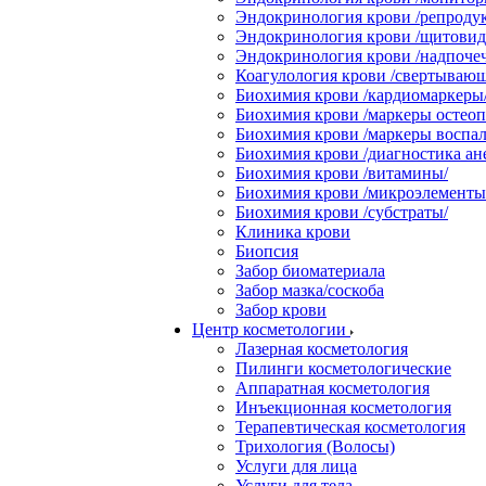
Эндокринология крови /репродук
Эндокринология крови /щитовидн
Эндокринология крови /надпоче
Коагулология крови /свертывающ
Биохимия крови /кардиомаркеры
Биохимия крови /маркеры остеоп
Биохимия крови /маркеры воспал
Биохимия крови /диагностика ан
Биохимия крови /витамины/
Биохимия крови /микроэлементы
Биохимия крови /субстраты/
Клиника крови
Биопсия
Забор биоматериала
Забор мазка/соскоба
Забор крови
Центр косметологии
Лазерная косметология
Пилинги косметологические
Аппаратная косметология
Инъекционная косметология
Терапевтическая косметология
Трихология (Волосы)
Услуги для лица
Услуги для тела