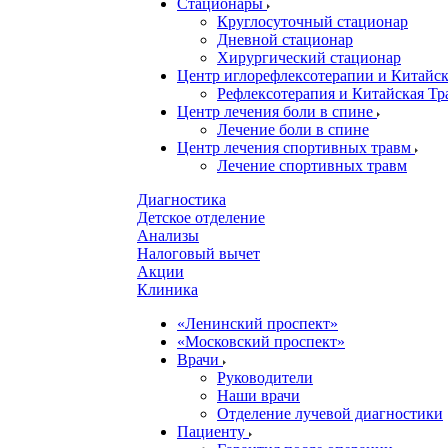
Стационары
Круглосуточный стационар
Дневной стационар
Хирургический стационар
Центр иглорефлексотерапии и Китай
Рефлексотерапия и Китайская Т
Центр лечения боли в спине
Лечение боли в спине
Центр лечения спортивных травм
Лечение спортивных травм
Диагностика
Детское отделение
Анализы
Налоговый вычет
Акции
Клиника
«Ленинский проспект»
«Московский проспект»
Врачи
Руководители
Наши врачи
Отделение лучевой диагностики
Пациенту