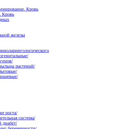
венирование. Кровь
. Кровь
одных
льной железы
ориноларингологического
огенитальные/
генов/
пыльцы растений/
бытовые/
 пищевые/
е роста/
тельная система/
 диабет/
инг беременности/