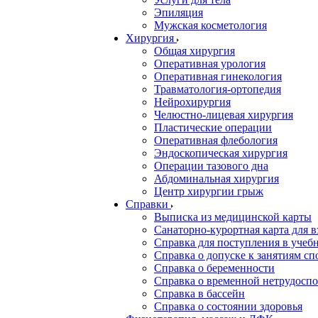
Эпиляция
Мужская косметология
Хирургия
Общая хирургия
Оперативная урология
Оперативная гинекология
Травматология-ортопедия
Нейрохирургия
Челюстно-лицевая хирургия
Пластические операции
Оперативная флебология
Эндоскопическая хирургия
Операции тазового дна
Абдоминальная хирургия
Центр хирургии грыж
Справки
Выписка из медицинской карты
Санаторно-курортная карта для 
Справка для поступления в учебн
Справка о допуске к занятиям сп
Справка о беременности
Справка о временной нетрудоспо
Справка в бассейн
Справка о состоянии здоровья