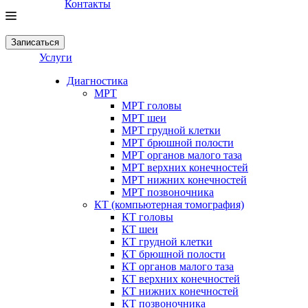
Контакты
Записаться
Услуги
Диагностика
МРТ
МРТ головы
МРТ шеи
МРТ грудной клетки
МРТ брюшной полости
МРТ органов малого таза
МРТ верхних конечностей
МРТ нижних конечностей
МРТ позвоночника
КТ (компьютерная томография)
КТ головы
КТ шеи
КТ грудной клетки
КТ брюшной полости
КТ органов малого таза
КТ верхних конечностей
КТ нижних конечностей
КТ позвоночника