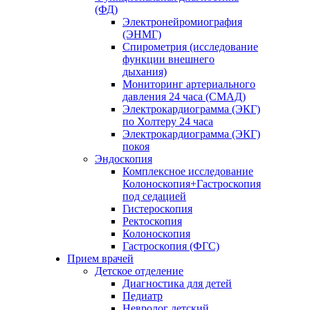
(ФД)
Электронейромиография
(ЭНМГ)
Спирометрия (исследование
функции внешнего
дыхания)
Мониторинг артериального
давления 24 часа (СМАД)
Электрокардиограмма (ЭКГ)
по Холтеру 24 часа
Электрокардиограмма (ЭКГ)
покоя
Эндоскопия
Комплексное исследование
Колоноскопия+Гастроскопия
под седацией
Гистероскопия
Ректоскопия
Колоноскопия
Гастроскопия (ФГС)
Прием врачей
Детское отделение
Диагностика для детей
Педиатр
Невролог детский