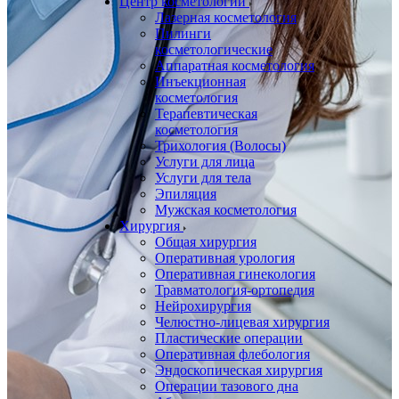
Центр косметологии
Лазерная косметология
Пилинги
косметологические
Аппаратная косметология
Инъекционная
косметология
Терапевтическая
косметология
Трихология (Волосы)
Услуги для лица
Услуги для тела
Эпиляция
Мужская косметология
Хирургия
Общая хирургия
Оперативная урология
Оперативная гинекология
Травматология-ортопедия
Нейрохирургия
Челюстно-лицевая хирургия
Пластические операции
Оперативная флебология
Эндоскопическая хирургия
Операции тазового дна