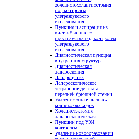
холецистохолангиостомия
под контролем
ультразвукового
исследования
Пункция и аспирация из
кист забрюшного
пространства под контролем
ультразвукового
исследования
Диагностическая пункция
внутренних структур
Диагностическая
лапароскопия
Лапароцентез
Лапароскопическое
устранение диастаза
передней брюшной стенки
Удаление эпителиально-
копчиковых ходов
Холецистэктомия
лапароскопическая
Пункции под УЗИ-
контролем
Удаление новообразований
кожи и подкожной