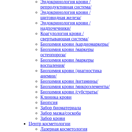
Эндокринология крови /
репродуктивная система/
Эндокринология крови /
щитовидная железа/
Эндокринология крови /
надпочечники/
Коагулология крови /
свертывающая система/
Биохимия крови /кардиомаркеры/
Биохимия крови /маркеры
остеопороза/
Биохимия крови /маркеры
воспаления/
Биохимия крови /диагностика
анемии/
Биохимия крови /витамины/
Биохимия крови /микроэлементы/
Биохимия крови /субстраты/
Клиника крови
Биопсия
Забор биоматериала
Забор мазка/соскоба
Забор крови
Центр косметологии
Лазерная косметология