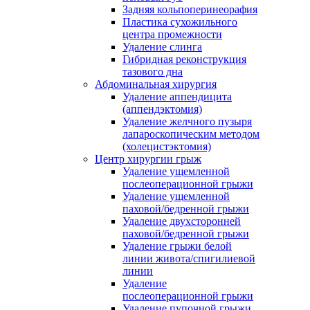
Задняя кольпоперинеорафия
Пластика сухожильного
центра промежности
Удаление слинга
Гибридная реконструкция
тазового дна
Абдоминальная хирургия
Удаление аппендицита
(аппендэктомия)
Удаление желчного пузыря
лапароскопическим методом
(холецистэктомия)
Центр хирургии грыж
Удаление ущемленной
послеоперационной грыжи
Удаление ущемленной
паховой/бедренной грыжи
Удаление двухсторонней
паховой/бедренной грыжи
Удаление грыжи белой
линии живота/спигилиевой
линии
Удаление
послеоперационной грыжи
Удаление пупочной грыжи