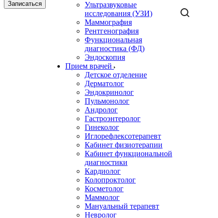
Записаться
Ультразвуковые
исследования (УЗИ)
Маммография
Рентгенография
Функциональная
диагностика (ФД)
Эндоскопия
Прием врачей
Детское отделение
Дерматолог
Эндокринолог
Пульмонолог
Андролог
Гастроэнтеролог
Гинеколог
Иглорефлексотерапевт
Кабинет физиотерапии
Кабинет функциональной
диагностики
Кардиолог
Колопроктолог
Косметолог
Маммолог
Мануальный терапевт
Невролог