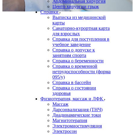
Абдоминальная хирургия
Центр хирургии грыж
Справки
Выписка из медицинской
карты
Санаторно-курортная карта
для взрослых
Справка для поступления в
учебное заведение
Справка о допуске к
занятиям спорта
Справка о беременности
Справка о временной
нетрудоспособности (форма
095/у)
Справка в бассейн
Справка о состоянии
здоровья
Физиотерапия, массаж и ЛФК
Массаж
Дарсонвализация (ТНЧ)
Диадинамические токи
Магнитотерапия
Электромиостимуляция
Электросон