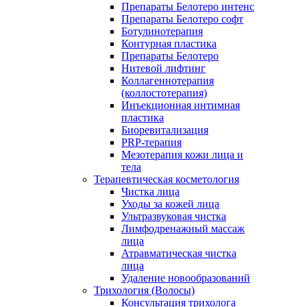
Препараты Белотеро интенс
Препараты Белотеро софт
Ботулинотерапия
Контурная пластика
Препараты Белотеро
Нитевой лифтинг
Коллагеннотерапия
(коллостотерапия)
Инъекционная интимная
пластика
Биоревитализация
PRP-терапия
Мезотерапия кожи лица и
тела
Терапевтическая косметология
Чистка лица
Уходы за кожей лица
Ультразвуковая чистка
Лимфодренажный массаж
лица
Атравматическая чистка
лица
Удаление новообразований
Трихология (Волосы)
Консультация трихолога