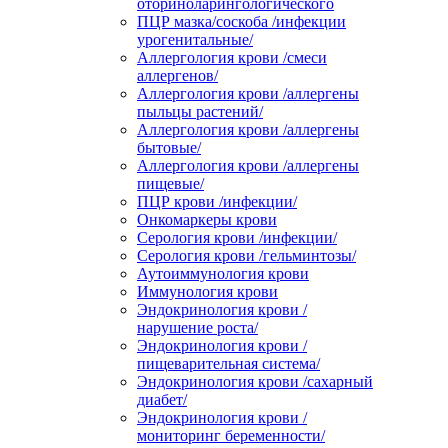
оториноларингологического
ПЦР мазка/соскоба /инфекции
урогенитальные/
Аллергология крови /смеси
аллергенов/
Аллергология крови /аллергены
пыльцы растений/
Аллергология крови /аллергены
бытовые/
Аллергология крови /аллергены
пищевые/
ПЦР крови /инфекции/
Онкомаркеры крови
Серология крови /инфекции/
Серология крови /гельминтозы/
Аутоиммунология крови
Иммунология крови
Эндокринология крови /
нарушение роста/
Эндокринология крови /
пищеварительная система/
Эндокринология крови /сахарный
диабет/
Эндокринология крови /
мониторинг беременности/