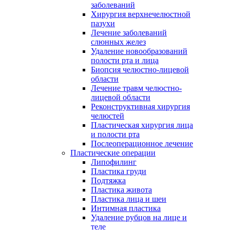
заболеваний
Хирургия верхнечелюстной
пазухи
Лечение заболеваний
слюнных желез
Удаление новообразований
полости рта и лица
Биопсия челюстно-лицевой
области
Лечение травм челюстно-
лицевой области
Реконструктивная хирургия
челюстей
Пластическая хирургия лица
и полости рта
Послеоперационное лечение
Пластические операции
Липофилинг
Пластика груди
Подтяжка
Пластика живота
Пластика лица и шеи
Интимная пластика
Удаление рубцов на лице и
теле