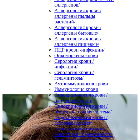
аллергенов/
Аллергология крови /
аллергены пыльцы
растений/
Аллергология крови /
аллергены бытовые/
Аллергология крови /
аллергены пищевые/
ПЦР крови /инфекции/
Онкомаркеры крови
Серология крови /
инфекции/
Серология крови /
гельминтозы/
Аутоиммунология крови
Иммунология крови
Эндокринология крови /
нарушение роста/
Эндокринология крови /
пищеварительная система/
Эндокринология крови /
сахарный диабет/
Эндокринология крови /
мониторинг беременности/
Эндокринология крови /