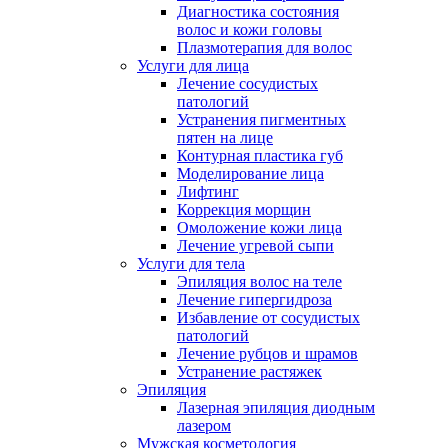
Диагностика состояния
волос и кожи головы
Плазмотерапия для волос
Услуги для лица
Лечение сосудистых
патологий
Устранения пигментных
пятен на лице
Контурная пластика губ
Моделирование лица
Лифтинг
Коррекция морщин
Омоложение кожи лица
Лечение угревой сыпи
Услуги для тела
Эпиляция волос на теле
Лечение гипергидроза
Избавление от сосудистых
патологий
Лечение рубцов и шрамов
Устранение растяжек
Эпиляция
Лазерная эпиляция диодным
лазером
Мужская косметология