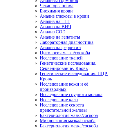
Анализы гормонов
Чекап организма
Биохимия крови
Анализ глюкозы в крови
Анализ на ТТГ
Анализ на ВИЧ
Анализ СОЭ
Анализ на гепатиты
Лабораторная диагностика
Анализ на ферритин
Цитология мазка/соскоба
Исследование тканей
Генетические исследования.
Секвенирование. Кровь
Генетические исследования. ПЦР.
Кровь
Исследование кожи и её
производных
Исследование грудного молока
Исследование кала
Исследование секрета
предстательной железы
Бактериология мазка/соскоба
Микроскопия мазка/соскоба
Бактериология мазка/соскоба