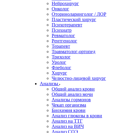
Нейрохирург
Онколог
Оториноларинголог / ЛОР
Пластический хирург
Психотерапевт
Психиатр
Ревматолог
Рентгенолог
Терапевт
Травматолог-ортопед
Трихолог
Уролог
Флеболог
Хирург
Челюстно-лицевой хирург
Анализы
Общий анализ крови
Общий анализ мочи
Анализы гормонов
Чекап организма
Биохимия крови
Анализ глюкозы в крови
Анализ на ТТГ
Анализ на ВИЧ
Анализ СОЭ