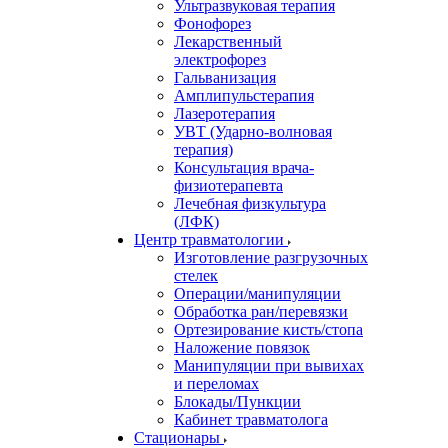
Ультразвуковая терапия
Фонофорез
Лекарственный
электрофорез
Гальванизация
Амплипульстерапия
Лазеротерапия
УВТ (Ударно-волновая
терапия)
Консультация врача-
физиотерапевта
Лечебная физкультура
(ЛФК)
Центр травматологии
Изготовление разгрузочных
стелек
Операции/манипуляции
Обработка ран/перевязки
Ортезирование кисть/стопа
Наложение повязок
Манипуляции при вывихах
и переломах
Блокады/Пункции
Кабинет травматолога
Стационары