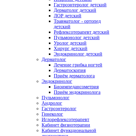
Гастроэнтеролог детский
Дерматолог детский
ЛОР детский
Травматолог - ортопед
детский
Рефлексотерапевт детский
Пульмонолог детский
Уролог детский
Хирург детский
Эндокринолог детский
Дерматолог
Лечение грибка ногтей
Дерматоскопия
Приём дерматолога
Эндокринолог
Биоимпедансометрия
Приём эндокринолога
Пульмонолог
Андролог
Гастроэнтеролог
Гинеколог
Иглорефлексотерапевт
Кабинет физиотерапии
Кабинет функциональной
диагностики