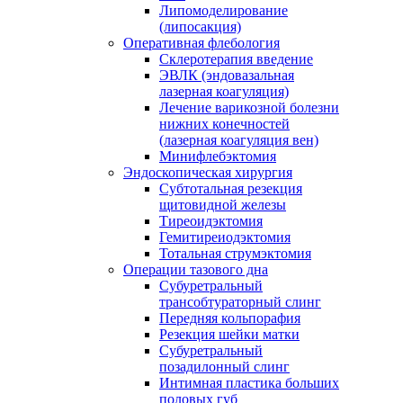
Липомоделирование
(липосакция)
Оперативная флебология
Склеротерапия введение
ЭВЛК (эндовазальная
лазерная коагуляция)
Лечение варикозной болезни
нижних конечностей
(лазерная коагуляция вен)
Минифлебэктомия
Эндоскопическая хирургия
Субтотальная резекция
щитовидной железы
Тиреоидэктомия
Гемитиреиодэктомия
Тотальная струмэктомия
Операции тазового дна
Субуретральный
трансобтураторный слинг
Передняя кольпорафия
Резекция шейки матки
Субуретральный
позадилонный слинг
Интимная пластика больших
половых губ