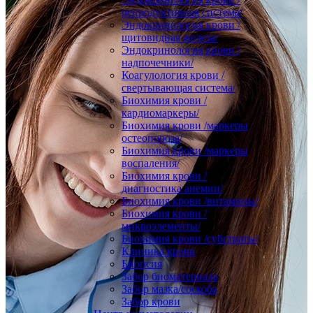
репродуктивная система/
Эндокринология крови /
щитовидная железа/
Эндокринология крови /
надпочечники/
Коагулология крови /
свертывающая система/
Биохимия крови /
кардиомаркеры/
Биохимия крови /маркеры
остеопороза/
Биохимия крови /маркеры
воспаления/
Биохимия крови /
диагностика анемии/
Биохимия крови /витамины/
Биохимия крови /
микроэлементы/
Биохимия крови /субстраты/
Клиника крови
Биопсия
Забор биоматериала
Забор мазка/соскоба
Забор крови