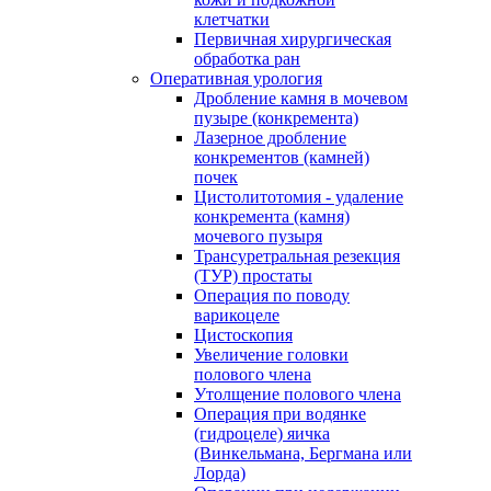
клетчатки
Первичная хирургическая
обработка ран
Оперативная урология
Дробление камня в мочевом
пузыре (конкремента)
Лазерное дробление
конкрементов (камней)
почек
Цистолитотомия - удаление
конкремента (камня)
мочевого пузыря
Трансуретральная резекция
(ТУР) простаты
Операция по поводу
варикоцеле
Цистоскопия
Увеличение головки
полового члена
Утолщение полового члена
Операция при водянке
(гидроцеле) яичка
(Винкельмана, Бергмана или
Лорда)