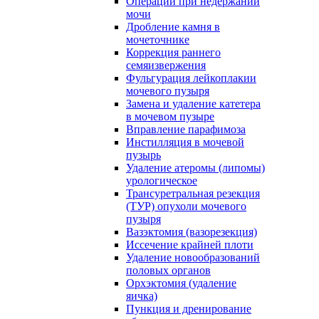
Операции при недержании
мочи
Дробление камня в
мочеточнике
Коррекция раннего
семяизвержения
Фульгурация лейкоплакии
мочевого пузыря
Замена и удаление катетера
в мочевом пузыре
Вправление парафимоза
Инстилляция в мочевой
пузырь
Удаление атеромы (липомы)
урологическое
Трансуретральная резекция
(ТУР) опухоли мочевого
пузыря
Вазэктомия (вазорезекция)
Иссечение крайней плоти
Удаление новообразований
половых органов
Орхэктомия (удаление
яичка)
Пункция и дренирование