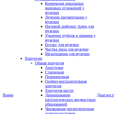
Коррекция локальных
жировых отложений у
мужчин
Лечение пигментации у
мужчин
Нитевой лифтинг Aptos для
мужчин
Удаление рубцов и шрамов у
мужчин
Ботокс для мужчин
Чистка лица для мужчин
Мезотерапия для мужчин
Хирургия
Общая хирургия
Анестезия
Стационар
Перевязочная
Гнойно-воспалительная
хирургия
Хирургия кисти
Врачи
Дренирование
Диагност
патологических жидкостных
образований
Чрезкожная чрезпеченочная
холецистостомия,