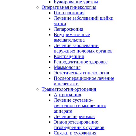
Бужирование уретры
Оперативная гинекология
Гистероскопия
Лечение заболеваний шейки
матки
Лапароскопия
Внутриматочные
вмешательства
Лечение заболеваний
наружных половых органов
Контрацепция
Репродуктивное здоровье
Маммология
Эстетическая гинекология
Послеоперационное лечение
и перевязки
Травматология-ортопедия
Артроскопия
Лечение суставно-
связочного и мышечного
аппарата
Лечение переломов
Эндопротезирование
тазобедренных суставов
Связки и сухожилия