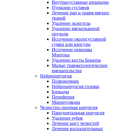
Внутрисуставные инъекции
Пункции суставов
Лечение ран и травм мягких
тканей
Удаление экзостоза
Удаление мягкотканной
опухоли
Иссечение околосуставной
сумки или капсулы
Иссечение невромы
Мортона
Удаление кисты Беккера
Малые травматологические
вмешательства
Нейрохирургия
Позвоночник
Нейрохирургия головы
Блокады
Периферия
Манипуляции
Челюстно-лицевая хирургия
Пародонтальная хирургия
Удаление зубов
Лечение кист челюстей
Лечение воспалительных