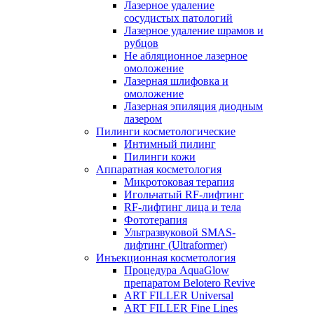
Лазерное удаление
сосудистых патологий
Лазерное удаление шрамов и
рубцов
Не абляционное лазерное
омоложение
Лазерная шлифовка и
омоложение
Лазерная эпиляция диодным
лазером
Пилинги косметологические
Интимный пилинг
Пилинги кожи
Аппаратная косметология
Микротоковая терапия
Игольчатый RF-лифтинг
RF-лифтинг лица и тела
Фототерапия
Ультразвуковой SMAS-
лифтинг (Ultraformer)
Инъекционная косметология
Процедура AquaGlow
препаратом Belotero Revive
ART FILLER Universal
ART FILLER Fine Lines