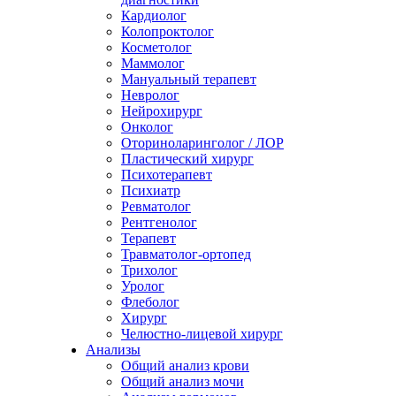
Кардиолог
Колопроктолог
Косметолог
Маммолог
Мануальный терапевт
Невролог
Нейрохирург
Онколог
Оториноларинголог / ЛОР
Пластический хирург
Психотерапевт
Психиатр
Ревматолог
Рентгенолог
Терапевт
Травматолог-ортопед
Трихолог
Уролог
Флеболог
Хирург
Челюстно-лицевой хирург
Анализы
Общий анализ крови
Общий анализ мочи