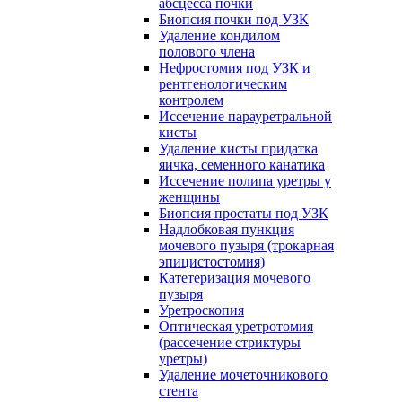
абсцесса почки
Биопсия почки под УЗК
Удаление кондилом
полового члена
Нефростомия под УЗК и
рентгенологическим
контролем
Иссечение парауретральной
кисты
Удаление кисты придатка
яичка, семенного канатика
Иссечение полипа уретры у
женщины
Биопсия простаты под УЗК
Надлобковая пункция
мочевого пузыря (трокарная
эпицистостомия)
Катетеризация мочевого
пузыря
Уретроскопия
Оптическая уретротомия
(рассечение стриктуры
уретры)
Удаление мочеточникового
стента