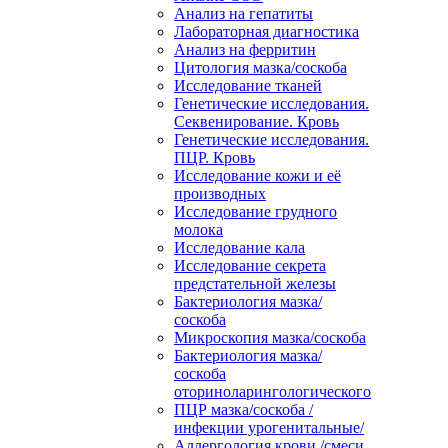
Анализ на гепатиты
Лабораторная диагностика
Анализ на ферритин
Цитология мазка/соскоба
Исследование тканей
Генетические исследования.
Секвенирование. Кровь
Генетические исследования.
ПЦР. Кровь
Исследование кожи и её
производных
Исследование грудного
молока
Исследование кала
Исследование секрета
предстательной железы
Бактериология мазка/
соскоба
Микроскопия мазка/соскоба
Бактериология мазка/
соскоба
оториноларингологического
ПЦР мазка/соскоба /
инфекции урогенитальные/
Аллергология крови /смеси