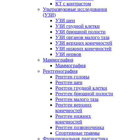
КТ с контрастом
Ультразвуковые исследования
(УЗИ)
УЗИ шеи
УЗИ грудной клетки
УЗИ брюшной полости
УЗИ органов малого таза
УЗИ верхних конечностей
УЗИ нижних конечностей
УЗИ нервов
Маммография
Маммография
Рентгенография
Рентген головы
Рентген шеи
Рентген грудной клетки
Рентген брюшной полости
Рентген малого таза
Рентген верхних
конечностей
Рентген нижних
конечностей
Рентген позвоночника
Спортивные травмы
Функциональная диагностика