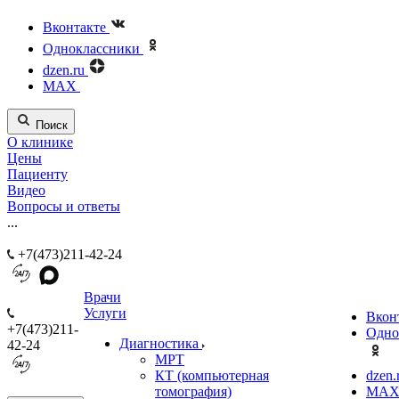
Вконтакте
Одноклассники
dzen.ru
MAX
Поиск
О клинике
Цены
Пациенту
Видео
Вопросы и ответы
...
+7(473)211-42-24
Врачи
Услуги
Вкон
+7(473)211-
Одно
Диагностика
42-24
МРТ
КТ (компьютерная
dzen.
томография)
MA