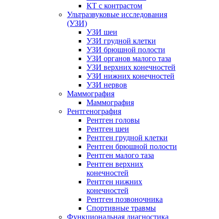
КТ с контрастом
Ультразвуковые исследования
(УЗИ)
УЗИ шеи
УЗИ грудной клетки
УЗИ брюшной полости
УЗИ органов малого таза
УЗИ верхних конечностей
УЗИ нижних конечностей
УЗИ нервов
Маммография
Маммография
Рентгенография
Рентген головы
Рентген шеи
Рентген грудной клетки
Рентген брюшной полости
Рентген малого таза
Рентген верхних
конечностей
Рентген нижних
конечностей
Рентген позвоночника
Спортивные травмы
Функциональная диагностика