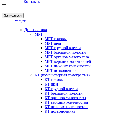
Контакты
Записаться
Услуги
Диагностика
МРТ
МРТ головы
МРТ шеи
МРТ грудной клетки
МРТ брюшной полости
МРТ органов малого таза
МРТ верхних конечностей
МРТ нижних конечностей
МРТ позвоночника
КТ (компьютерная томография)
КТ головы
КТ шеи
КТ грудной клетки
КТ брюшной полости
КТ органов малого таза
КТ верхних конечностей
КТ нижних конечностей
КТ позвоночника