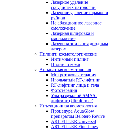
Лазерное удаление
сосудистых патологий
Лазерное удаление шрамов и
рубцов
Не абляционное лазерное
омоложение
Лазерная шлифовка и
омоложение
Лазерная эпиляция диодным
лазером
Пилинги косметологические
Интимный пилинг
Пилинги кожи
Аппаратная косметология
Микротоковая терапия
Игольчатый RF-лифтинг
RF-лифтинг лица и тела
Фототерапия
Ультразвуковой SMAS-
лифтинг (Ultraformer)
Инъекционная косметология
Процедура AquaGlow
препаратом Belotero Revive
ART FILLER Universal
ART FILLER Fine Lines