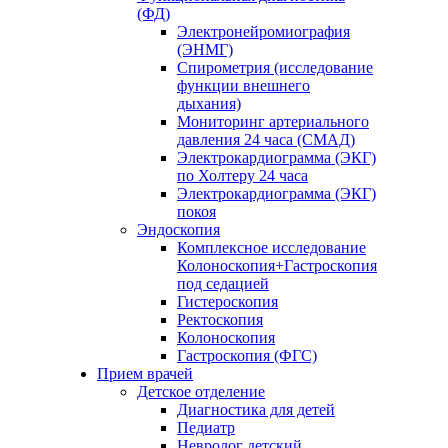
(ФД)
Электронейромиография
(ЭНМГ)
Спирометрия (исследование
функции внешнего
дыхания)
Мониторинг артериального
давления 24 часа (СМАД)
Электрокардиограмма (ЭКГ)
по Холтеру 24 часа
Электрокардиограмма (ЭКГ)
покоя
Эндоскопия
Комплексное исследование
Колоноскопия+Гастроскопия
под седацией
Гистероскопия
Ректоскопия
Колоноскопия
Гастроскопия (ФГС)
Прием врачей
Детское отделение
Диагностика для детей
Педиатр
Невролог детский