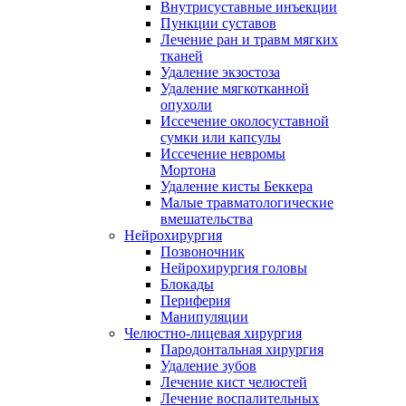
Внутрисуставные инъекции
Пункции суставов
Лечение ран и травм мягких
тканей
Удаление экзостоза
Удаление мягкотканной
опухоли
Иссечение околосуставной
сумки или капсулы
Иссечение невромы
Мортона
Удаление кисты Беккера
Малые травматологические
вмешательства
Нейрохирургия
Позвоночник
Нейрохирургия головы
Блокады
Периферия
Манипуляции
Челюстно-лицевая хирургия
Пародонтальная хирургия
Удаление зубов
Лечение кист челюстей
Лечение воспалительных