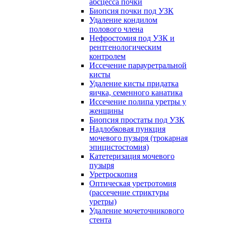
абсцесса почки
Биопсия почки под УЗК
Удаление кондилом
полового члена
Нефростомия под УЗК и
рентгенологическим
контролем
Иссечение парауретральной
кисты
Удаление кисты придатка
яичка, семенного канатика
Иссечение полипа уретры у
женщины
Биопсия простаты под УЗК
Надлобковая пункция
мочевого пузыря (трокарная
эпицистостомия)
Катетеризация мочевого
пузыря
Уретроскопия
Оптическая уретротомия
(рассечение стриктуры
уретры)
Удаление мочеточникового
стента