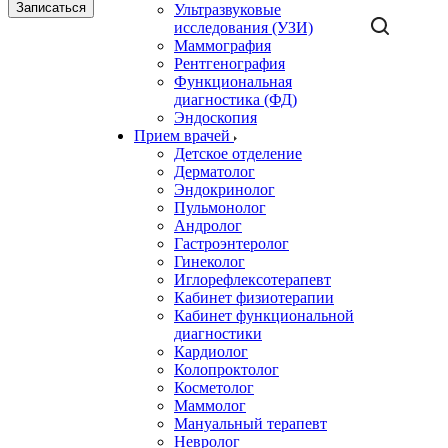
Записаться
Ультразвуковые
исследования (УЗИ)
Маммография
Рентгенография
Функциональная
диагностика (ФД)
Эндоскопия
Прием врачей
Детское отделение
Дерматолог
Эндокринолог
Пульмонолог
Андролог
Гастроэнтеролог
Гинеколог
Иглорефлексотерапевт
Кабинет физиотерапии
Кабинет функциональной
диагностики
Кардиолог
Колопроктолог
Косметолог
Маммолог
Мануальный терапевт
Невролог