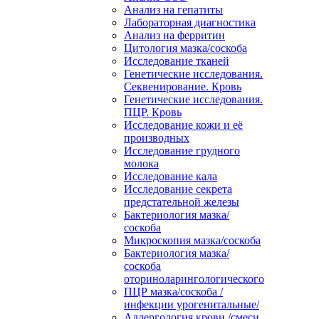
Анализ на гепатиты
Лабораторная диагностика
Анализ на ферритин
Цитология мазка/соскоба
Исследование тканей
Генетические исследования.
Секвенирование. Кровь
Генетические исследования.
ПЦР. Кровь
Исследование кожи и её
производных
Исследование грудного
молока
Исследование кала
Исследование секрета
предстательной железы
Бактериология мазка/
соскоба
Микроскопия мазка/соскоба
Бактериология мазка/
соскоба
оториноларингологического
ПЦР мазка/соскоба /
инфекции урогенитальные/
Аллергология крови /смеси