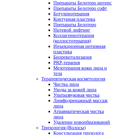
Препараты Белотеро интенс
Препараты Белотеро софт
Ботулинотерапия
Контурная пластика
Препараты Белотеро
Нитевой лифтинг
Коллагеннотерапия
(коллостотерапия)
Инъекционная интимная
пластика
Биоревитализация
PRP-терапия
Мезотерапия кожи лица и
тела
Терапевтическая косметология
Чистка лица
Уходы за кожей лица
Ультразвуковая чистка
Лимфодренажный массаж
лица
Атравматическая чистка
лица
Удаление новообразований
Трихология (Волосы)
Консультация трихолога