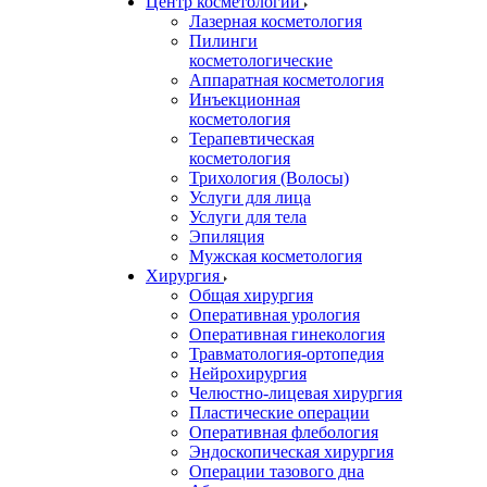
Центр косметологии
Лазерная косметология
Пилинги
косметологические
Аппаратная косметология
Инъекционная
косметология
Терапевтическая
косметология
Трихология (Волосы)
Услуги для лица
Услуги для тела
Эпиляция
Мужская косметология
Хирургия
Общая хирургия
Оперативная урология
Оперативная гинекология
Травматология-ортопедия
Нейрохирургия
Челюстно-лицевая хирургия
Пластические операции
Оперативная флебология
Эндоскопическая хирургия
Операции тазового дна