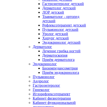
Гастроэнтеролог детский
Дерматолог детский
ЛОР детский
Травматолог - ортопед
детский
Рефлексотерапевт детский
Пульмонолог детский
Уролог детский
Хирург детский
Эндокринолог детский
Дерматолог
Лечение грибка ногтей
Дерматоскопия
Приём дерматолога
Эндокринолог
Биоимпедансометрия
Приём эндокринолога
Пульмонолог
Андролог
Гастроэнтеролог
Гинеколог
Иглорефлексотерапевт
Кабинет физиотерапии
Кабинет функциональной
диагностики