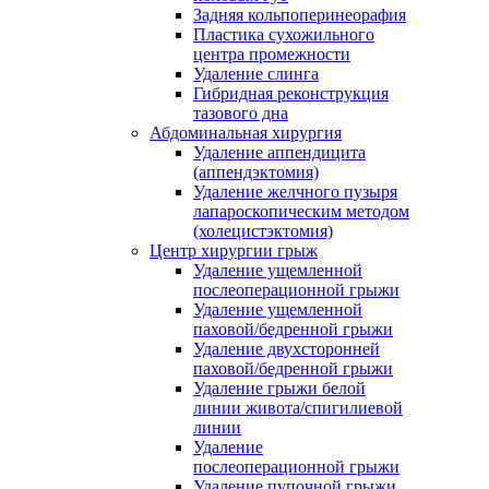
Задняя кольпоперинеорафия
Пластика сухожильного
центра промежности
Удаление слинга
Гибридная реконструкция
тазового дна
Абдоминальная хирургия
Удаление аппендицита
(аппендэктомия)
Удаление желчного пузыря
лапароскопическим методом
(холецистэктомия)
Центр хирургии грыж
Удаление ущемленной
послеоперационной грыжи
Удаление ущемленной
паховой/бедренной грыжи
Удаление двухсторонней
паховой/бедренной грыжи
Удаление грыжи белой
линии живота/спигилиевой
линии
Удаление
послеоперационной грыжи
Удаление пупочной грыжи