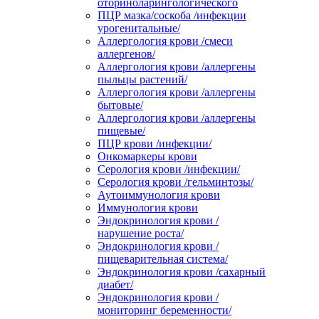
оториноларингологического
ПЦР мазка/соскоба /инфекции
урогенитальные/
Аллергология крови /смеси
аллергенов/
Аллергология крови /аллергены
пыльцы растений/
Аллергология крови /аллергены
бытовые/
Аллергология крови /аллергены
пищевые/
ПЦР крови /инфекции/
Онкомаркеры крови
Серология крови /инфекции/
Серология крови /гельминтозы/
Аутоиммунология крови
Иммунология крови
Эндокринология крови /
нарушение роста/
Эндокринология крови /
пищеварительная система/
Эндокринология крови /сахарный
диабет/
Эндокринология крови /
мониторинг беременности/