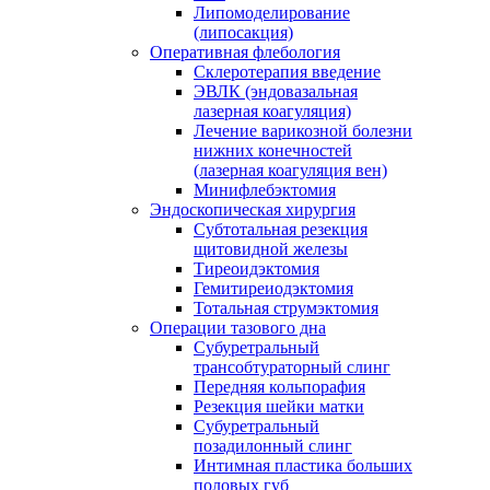
Липомоделирование
(липосакция)
Оперативная флебология
Склеротерапия введение
ЭВЛК (эндовазальная
лазерная коагуляция)
Лечение варикозной болезни
нижних конечностей
(лазерная коагуляция вен)
Минифлебэктомия
Эндоскопическая хирургия
Субтотальная резекция
щитовидной железы
Тиреоидэктомия
Гемитиреиодэктомия
Тотальная струмэктомия
Операции тазового дна
Субуретральный
трансобтураторный слинг
Передняя кольпорафия
Резекция шейки матки
Субуретральный
позадилонный слинг
Интимная пластика больших
половых губ