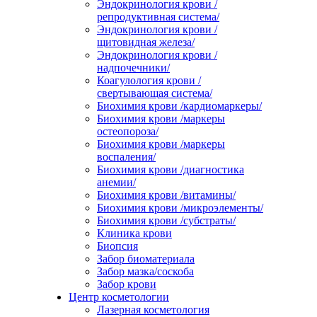
Эндокринология крови /
репродуктивная система/
Эндокринология крови /
щитовидная железа/
Эндокринология крови /
надпочечники/
Коагулология крови /
свертывающая система/
Биохимия крови /кардиомаркеры/
Биохимия крови /маркеры
остеопороза/
Биохимия крови /маркеры
воспаления/
Биохимия крови /диагностика
анемии/
Биохимия крови /витамины/
Биохимия крови /микроэлементы/
Биохимия крови /субстраты/
Клиника крови
Биопсия
Забор биоматериала
Забор мазка/соскоба
Забор крови
Центр косметологии
Лазерная косметология