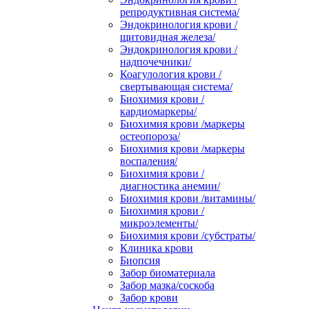
репродуктивная система/
Эндокринология крови /
щитовидная железа/
Эндокринология крови /
надпочечники/
Коагулология крови /
свертывающая система/
Биохимия крови /
кардиомаркеры/
Биохимия крови /маркеры
остеопороза/
Биохимия крови /маркеры
воспаления/
Биохимия крови /
диагностика анемии/
Биохимия крови /витамины/
Биохимия крови /
микроэлементы/
Биохимия крови /субстраты/
Клиника крови
Биопсия
Забор биоматериала
Забор мазка/соскоба
Забор крови