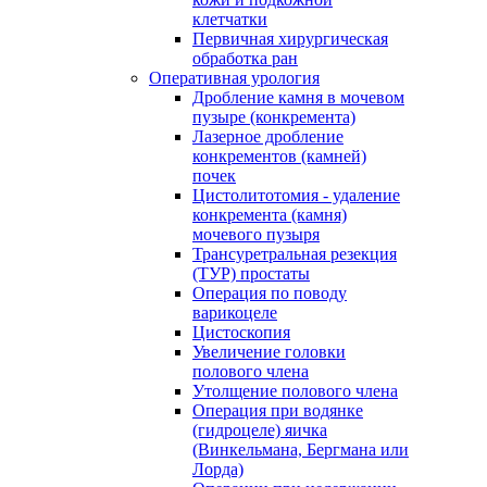
клетчатки
Первичная хирургическая
обработка ран
Оперативная урология
Дробление камня в мочевом
пузыре (конкремента)
Лазерное дробление
конкрементов (камней)
почек
Цистолитотомия - удаление
конкремента (камня)
мочевого пузыря
Трансуретральная резекция
(ТУР) простаты
Операция по поводу
варикоцеле
Цистоскопия
Увеличение головки
полового члена
Утолщение полового члена
Операция при водянке
(гидроцеле) яичка
(Винкельмана, Бергмана или
Лорда)