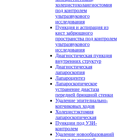
холецистохолангиостомия
под контролем
ультразвукового
исследования
Пункция и аспирация из
кист забрюшного
пространства под контролем
ультразвукового
исследования
Диагностическая пункция
внутренних структур
Диагностическая
лапароскопия
Лапароцентез
Лапароскопическое
устранение диастаза
передней брюшной стенки
Удаление эпителиально-
копчиковых ходов
Холецистэктомия
лапароскопическая
Пункции под УЗИ-
контролем
Удаление новообразований
кожи и подкожной