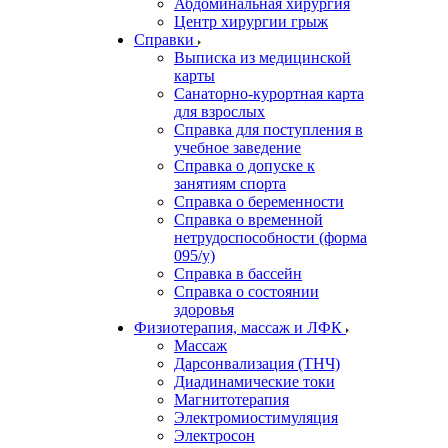
Абдоминальная хирургия
Центр хирургии грыж
Справки
Выписка из медицинской
карты
Санаторно-курортная карта
для взрослых
Справка для поступления в
учебное заведение
Справка о допуске к
занятиям спорта
Справка о беременности
Справка о временной
нетрудоспособности (форма
095/у)
Справка в бассейн
Справка о состоянии
здоровья
Физиотерапия, массаж и ЛФК
Массаж
Дарсонвализация (ТНЧ)
Диадинамические токи
Магнитотерапия
Электромиостимуляция
Электросон