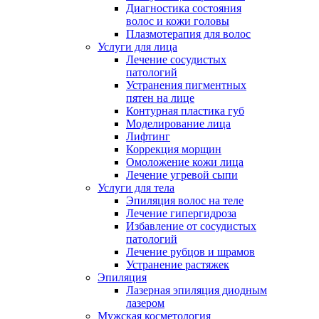
Диагностика состояния
волос и кожи головы
Плазмотерапия для волос
Услуги для лица
Лечение сосудистых
патологий
Устранения пигментных
пятен на лице
Контурная пластика губ
Моделирование лица
Лифтинг
Коррекция морщин
Омоложение кожи лица
Лечение угревой сыпи
Услуги для тела
Эпиляция волос на теле
Лечение гипергидроза
Избавление от сосудистых
патологий
Лечение рубцов и шрамов
Устранение растяжек
Эпиляция
Лазерная эпиляция диодным
лазером
Мужская косметология