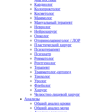
Кардиолог
Колопроктолог
Косметолог
Маммолог
Мануальный терапевт
Невролог
Нейрохирург
Онколог
Оториноларинголог / ЛОР
Пластический хирург
Психотерапевт
Психиатр
Ревматолог
Рентгенолог
Терапевт
Травматолог-ортопед
Трихолог
Уролог
Флеболог
Хирург
Челюстно-лицевой хирург
Анализы
Общий анализ крови
Общий анализ мочи