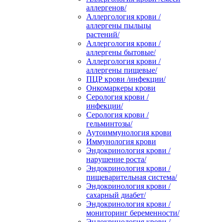
аллергенов/
Аллергология крови /
аллергены пыльцы
растений/
Аллергология крови /
аллергены бытовые/
Аллергология крови /
аллергены пищевые/
ПЦР крови /инфекции/
Онкомаркеры крови
Серология крови /
инфекции/
Серология крови /
гельминтозы/
Аутоиммунология крови
Иммунология крови
Эндокринология крови /
нарушение роста/
Эндокринология крови /
пищеварительная система/
Эндокринология крови /
сахарный диабет/
Эндокринология крови /
мониторинг беременности/
Эндокринология крови /