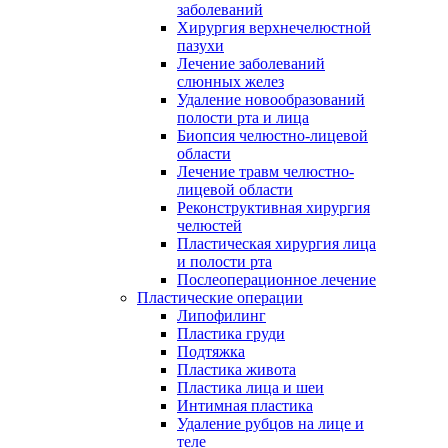
заболеваний
Хирургия верхнечелюстной
пазухи
Лечение заболеваний
слюнных желез
Удаление новообразований
полости рта и лица
Биопсия челюстно-лицевой
области
Лечение травм челюстно-
лицевой области
Реконструктивная хирургия
челюстей
Пластическая хирургия лица
и полости рта
Послеоперационное лечение
Пластические операции
Липофилинг
Пластика груди
Подтяжка
Пластика живота
Пластика лица и шеи
Интимная пластика
Удаление рубцов на лице и
теле