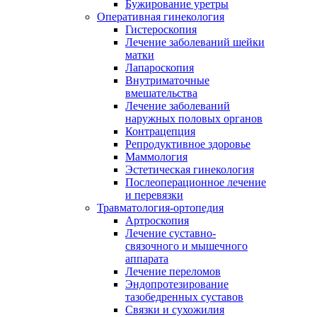
Бужирование уретры
Оперативная гинекология
Гистероскопия
Лечение заболеваний шейки
матки
Лапароскопия
Внутриматочные
вмешательства
Лечение заболеваний
наружных половых органов
Контрацепция
Репродуктивное здоровье
Маммология
Эстетическая гинекология
Послеоперационное лечение
и перевязки
Травматология-ортопедия
Артроскопия
Лечение суставно-
связочного и мышечного
аппарата
Лечение переломов
Эндопротезирование
тазобедренных суставов
Связки и сухожилия