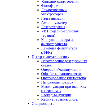
Ультразвуковая терапия
Фонофорез
Лекарственный
электрофорез
Гальванизация
Амплипульстерапия
Лазеротерапия
УВТ (Ударно-волновая
терапия)
Консультация врача-
физиотерапевта
Лечебная физкультура
(ЛФК)
Центр травматологии
Изготовление разгрузочных
стелек
Операции/манипуляции
Обработка ран/перевязки
Ортезирование кисть/стопа
Наложение повязок
Манипуляции при вывихах
и переломах
Блокады/Пункции
Кабинет травматолога
Стационары