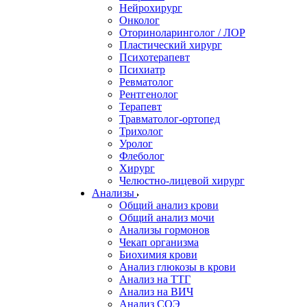
Нейрохирург
Онколог
Оториноларинголог / ЛОР
Пластический хирург
Психотерапевт
Психиатр
Ревматолог
Рентгенолог
Терапевт
Травматолог-ортопед
Трихолог
Уролог
Флеболог
Хирург
Челюстно-лицевой хирург
Анализы
Общий анализ крови
Общий анализ мочи
Анализы гормонов
Чекап организма
Биохимия крови
Анализ глюкозы в крови
Анализ на ТТГ
Анализ на ВИЧ
Анализ СОЭ