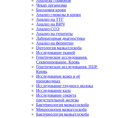
Анализы гормонов
Чекап организма
Биохимия крови
Анализ глюкозы в крови
Анализ на ТТГ
Анализ на ВИЧ
Анализ СОЭ
Анализ на гепатиты
Лабораторная диагностика
Анализ на ферритин
Цитология мазка/соскоба
Исследование тканей
Генетические исследования.
Секвенирование. Кровь
Генетические исследования. ПЦР.
Кровь
Исследование кожи и её
производных
Исследование грудного молока
Исследование кала
Исследование секрета
предстательной железы
Бактериология мазка/соскоба
Микроскопия мазка/соскоба
Бактериология мазка/соскоба