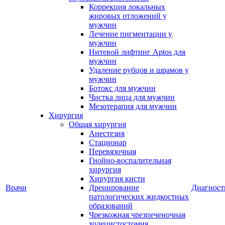
Коррекция локальных
жировых отложений у
мужчин
Лечение пигментации у
мужчин
Нитевой лифтинг Aptos для
мужчин
Удаление рубцов и шрамов у
мужчин
Ботокс для мужчин
Чистка лица для мужчин
Мезотерапия для мужчин
Хирургия
Общая хирургия
Анестезия
Стационар
Перевязочная
Гнойно-воспалительная
хирургия
Хирургия кисти
Врачи
Дренирование
Диагност
патологических жидкостных
образований
Чрезкожная чрезпеченочная
холецистостомия,