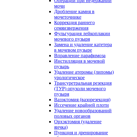
Операции при недержании
мочи
Дробление камня в
мочеточнике
Коррекция раннего
семяизвержения
Фульгурация лейкоплакии
мочевого пузыря
Замена и удаление катетера
в мочевом пузыре
Вправление парафимоза
Инстилляция в мочевой
пузырь
Удаление атеромы (липомы)
урологическое
Трансуретральная резекция
(ТУР) опухоли мочевого
пузыря
Вазэктомия (вазорезекция)
Иссечение крайней плоти
Удаление новообразований
половых органов
Орхэктомия (удаление
яичка)
Пункция и дренирование