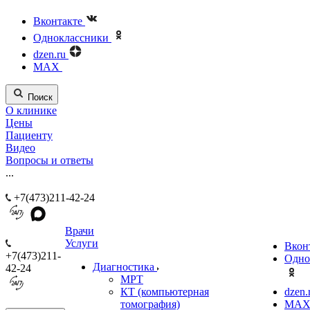
Вконтакте
Одноклассники
dzen.ru
MAX
Поиск
О клинике
Цены
Пациенту
Видео
Вопросы и ответы
...
+7(473)211-42-24
Врачи
Услуги
Вкон
+7(473)211-
Одно
Диагностика
42-24
МРТ
КТ (компьютерная
dzen.
томография)
MA