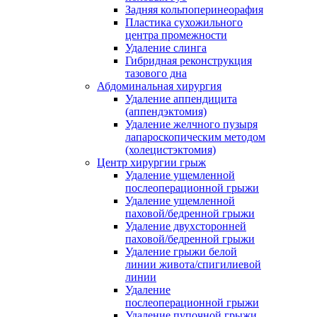
Задняя кольпоперинеорафия
Пластика сухожильного
центра промежности
Удаление слинга
Гибридная реконструкция
тазового дна
Абдоминальная хирургия
Удаление аппендицита
(аппендэктомия)
Удаление желчного пузыря
лапароскопическим методом
(холецистэктомия)
Центр хирургии грыж
Удаление ущемленной
послеоперационной грыжи
Удаление ущемленной
паховой/бедренной грыжи
Удаление двухсторонней
паховой/бедренной грыжи
Удаление грыжи белой
линии живота/спигилиевой
линии
Удаление
послеоперационной грыжи
Удаление пупочной грыжи