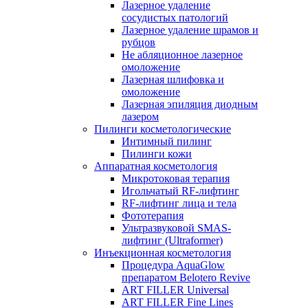
Лазерное удаление
сосудистых патологий
Лазерное удаление шрамов и
рубцов
Не абляционное лазерное
омоложение
Лазерная шлифовка и
омоложение
Лазерная эпиляция диодным
лазером
Пилинги косметологические
Интимный пилинг
Пилинги кожи
Аппаратная косметология
Микротоковая терапия
Игольчатый RF-лифтинг
RF-лифтинг лица и тела
Фототерапия
Ультразвуковой SMAS-
лифтинг (Ultraformer)
Инъекционная косметология
Процедура AquaGlow
препаратом Belotero Revive
ART FILLER Universal
ART FILLER Fine Lines