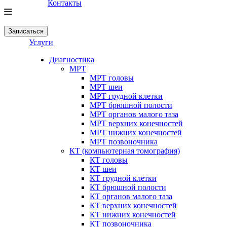
Контакты
Записаться
Услуги
Диагностика
МРТ
МРТ головы
МРТ шеи
МРТ грудной клетки
МРТ брюшной полости
МРТ органов малого таза
МРТ верхних конечностей
МРТ нижних конечностей
МРТ позвоночника
КТ (компьютерная томография)
КТ головы
КТ шеи
КТ грудной клетки
КТ брюшной полости
КТ органов малого таза
КТ верхних конечностей
КТ нижних конечностей
КТ позвоночника