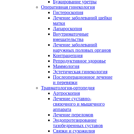
Бужирование уретры
Оперативная гинекология
Гистероскопия
Лечение заболеваний шейки
матки
Лапароскопия
Внутриматочные
вмешательства
Лечение заболеваний
наружных половых органов
Контрацепция
Репродуктивное здоровье
Маммология
Эстетическая гинекология
Послеоперационное лечение
и перевязки
Травматология-ортопедия
Артроскопия
Лечение суставно-
связочного и мышечного
аппарата
Лечение переломов
Эндопротезирование
тазобедренных суставов
Связки и сухожилия