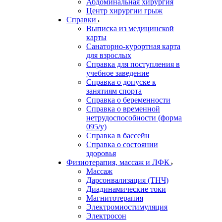
Абдоминальная хирургия
Центр хирургии грыж
Справки
Выписка из медицинской
карты
Санаторно-курортная карта
для взрослых
Справка для поступления в
учебное заведение
Справка о допуске к
занятиям спорта
Справка о беременности
Справка о временной
нетрудоспособности (форма
095/у)
Справка в бассейн
Справка о состоянии
здоровья
Физиотерапия, массаж и ЛФК
Массаж
Дарсонвализация (ТНЧ)
Диадинамические токи
Магнитотерапия
Электромиостимуляция
Электросон