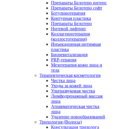
Препараты Белотеро интенс
Препараты Белотеро софт
Ботулинотерапия
Контурная пластика
Препараты Белотеро
Нитевой лифтинг
Коллагеннотерапия
(коллостотерапия)
Инъекционная интимная
пластика
Биоревитализация
PRP-терапия
Мезотерапия кожи лица и
тела
Терапевтическая косметология
Чистка лица
Уходы за кожей лица
Ультразвуковая чистка
Лимфодренажный массаж
лица
Атравматическая чистка
лица
Удаление новообразований
Трихология (Волосы)
Консультация трихолога