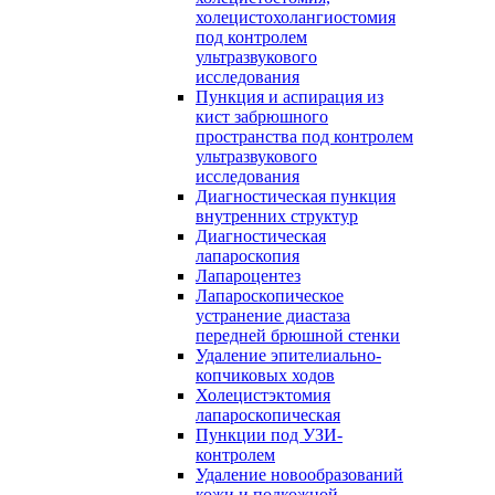
холецистохолангиостомия
под контролем
ультразвукового
исследования
Пункция и аспирация из
кист забрюшного
пространства под контролем
ультразвукового
исследования
Диагностическая пункция
внутренних структур
Диагностическая
лапароскопия
Лапароцентез
Лапароскопическое
устранение диастаза
передней брюшной стенки
Удаление эпителиально-
копчиковых ходов
Холецистэктомия
лапароскопическая
Пункции под УЗИ-
контролем
Удаление новообразований
кожи и подкожной