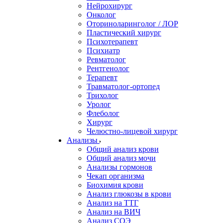
Нейрохирург
Онколог
Оториноларинголог / ЛОР
Пластический хирург
Психотерапевт
Психиатр
Ревматолог
Рентгенолог
Терапевт
Травматолог-ортопед
Трихолог
Уролог
Флеболог
Хирург
Челюстно-лицевой хирург
Анализы
Общий анализ крови
Общий анализ мочи
Анализы гормонов
Чекап организма
Биохимия крови
Анализ глюкозы в крови
Анализ на ТТГ
Анализ на ВИЧ
Анализ СОЭ