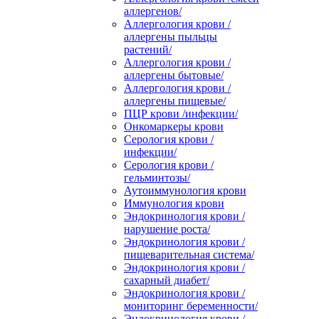
аллергенов/
Аллергология крови /
аллергены пыльцы
растений/
Аллергология крови /
аллергены бытовые/
Аллергология крови /
аллергены пищевые/
ПЦР крови /инфекции/
Онкомаркеры крови
Серология крови /
инфекции/
Серология крови /
гельминтозы/
Аутоиммунология крови
Иммунология крови
Эндокринология крови /
нарушение роста/
Эндокринология крови /
пищеварительная система/
Эндокринология крови /
сахарный диабет/
Эндокринология крови /
мониторинг беременности/
Эндокринология крови /