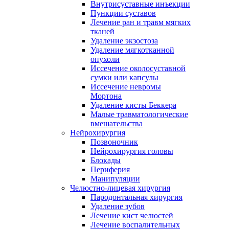
Внутрисуставные инъекции
Пункции суставов
Лечение ран и травм мягких
тканей
Удаление экзостоза
Удаление мягкотканной
опухоли
Иссечение околосуставной
сумки или капсулы
Иссечение невромы
Мортона
Удаление кисты Беккера
Малые травматологические
вмешательства
Нейрохирургия
Позвоночник
Нейрохирургия головы
Блокады
Периферия
Манипуляции
Челюстно-лицевая хирургия
Пародонтальная хирургия
Удаление зубов
Лечение кист челюстей
Лечение воспалительных