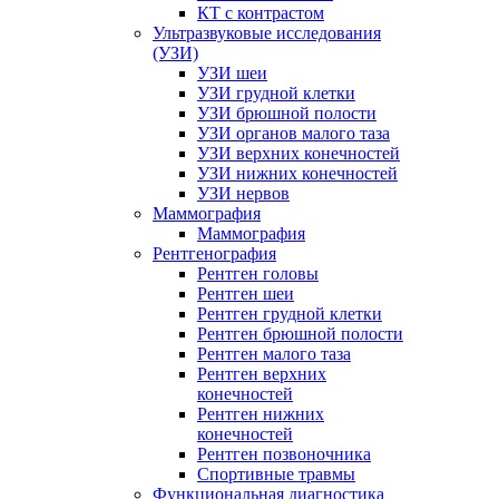
КТ с контрастом
Ультразвуковые исследования
(УЗИ)
УЗИ шеи
УЗИ грудной клетки
УЗИ брюшной полости
УЗИ органов малого таза
УЗИ верхних конечностей
УЗИ нижних конечностей
УЗИ нервов
Маммография
Маммография
Рентгенография
Рентген головы
Рентген шеи
Рентген грудной клетки
Рентген брюшной полости
Рентген малого таза
Рентген верхних
конечностей
Рентген нижних
конечностей
Рентген позвоночника
Спортивные травмы
Функциональная диагностика