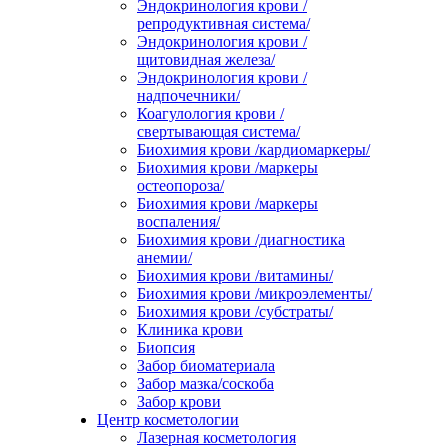
Эндокринология крови /
репродуктивная система/
Эндокринология крови /
щитовидная железа/
Эндокринология крови /
надпочечники/
Коагулология крови /
свертывающая система/
Биохимия крови /кардиомаркеры/
Биохимия крови /маркеры
остеопороза/
Биохимия крови /маркеры
воспаления/
Биохимия крови /диагностика
анемии/
Биохимия крови /витамины/
Биохимия крови /микроэлементы/
Биохимия крови /субстраты/
Клиника крови
Биопсия
Забор биоматериала
Забор мазка/соскоба
Забор крови
Центр косметологии
Лазерная косметология