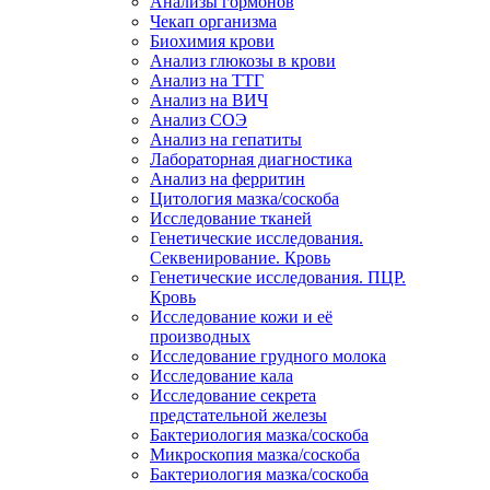
Анализы гормонов
Чекап организма
Биохимия крови
Анализ глюкозы в крови
Анализ на ТТГ
Анализ на ВИЧ
Анализ СОЭ
Анализ на гепатиты
Лабораторная диагностика
Анализ на ферритин
Цитология мазка/соскоба
Исследование тканей
Генетические исследования.
Секвенирование. Кровь
Генетические исследования. ПЦР.
Кровь
Исследование кожи и её
производных
Исследование грудного молока
Исследование кала
Исследование секрета
предстательной железы
Бактериология мазка/соскоба
Микроскопия мазка/соскоба
Бактериология мазка/соскоба