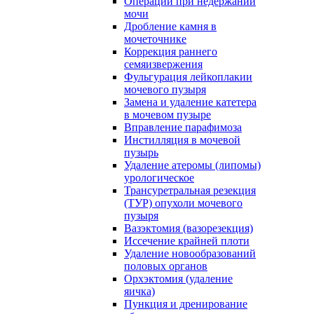
Операции при недержании
мочи
Дробление камня в
мочеточнике
Коррекция раннего
семяизвержения
Фульгурация лейкоплакии
мочевого пузыря
Замена и удаление катетера
в мочевом пузыре
Вправление парафимоза
Инстилляция в мочевой
пузырь
Удаление атеромы (липомы)
урологическое
Трансуретральная резекция
(ТУР) опухоли мочевого
пузыря
Вазэктомия (вазорезекция)
Иссечение крайней плоти
Удаление новообразований
половых органов
Орхэктомия (удаление
яичка)
Пункция и дренирование