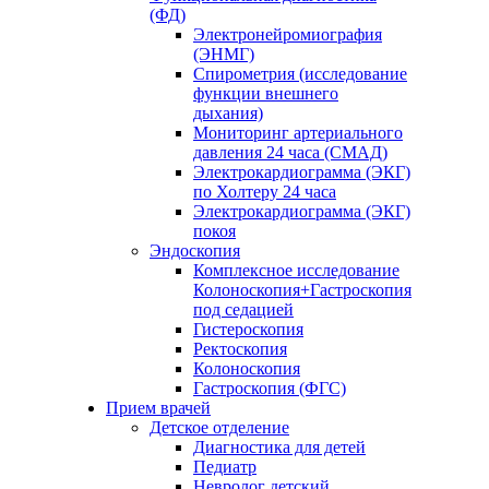
(ФД)
Электронейромиография
(ЭНМГ)
Спирометрия (исследование
функции внешнего
дыхания)
Мониторинг артериального
давления 24 часа (СМАД)
Электрокардиограмма (ЭКГ)
по Холтеру 24 часа
Электрокардиограмма (ЭКГ)
покоя
Эндоскопия
Комплексное исследование
Колоноскопия+Гастроскопия
под седацией
Гистероскопия
Ректоскопия
Колоноскопия
Гастроскопия (ФГС)
Прием врачей
Детское отделение
Диагностика для детей
Педиатр
Невролог детский