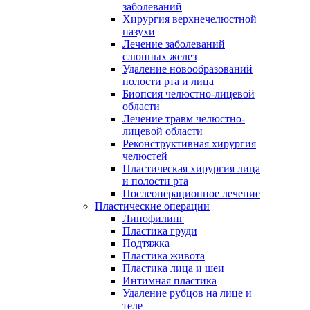
заболеваний
Хирургия верхнечелюстной
пазухи
Лечение заболеваний
слюнных желез
Удаление новообразований
полости рта и лица
Биопсия челюстно-лицевой
области
Лечение травм челюстно-
лицевой области
Реконструктивная хирургия
челюстей
Пластическая хирургия лица
и полости рта
Послеоперационное лечение
Пластические операции
Липофилинг
Пластика груди
Подтяжка
Пластика живота
Пластика лица и шеи
Интимная пластика
Удаление рубцов на лице и
теле