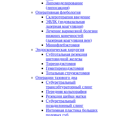
Липомоделирование
(липосакция)
Оперативная флебология
Склеротерапия введение
ЭВЛК (эндовазальная
лазерная коагуляция)
Лечение варикозной болезни
нижних конечностей
(лазерная коагуляция вен)
Минифлебэктомия
Эндоскопическая хирургия
Субтотальная резекция
щитовидной железы
Тиреоидэктомия
Гемитиреиодэктомия
Тотальная струмэктомия
Операции тазового дна
Субуретральный
трансобтураторный слинг
Передняя кольпорафия
Резекция шейки матки
Субуретральный
позадилонный слинг
Интимная пластика больших
половых губ