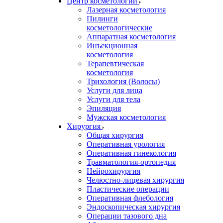
Центр косметологии
Лазерная косметология
Пилинги
косметологические
Аппаратная косметология
Инъекционная
косметология
Терапевтическая
косметология
Трихология (Волосы)
Услуги для лица
Услуги для тела
Эпиляция
Мужская косметология
Хирургия
Общая хирургия
Оперативная урология
Оперативная гинекология
Травматология-ортопедия
Нейрохирургия
Челюстно-лицевая хирургия
Пластические операции
Оперативная флебология
Эндоскопическая хирургия
Операции тазового дна