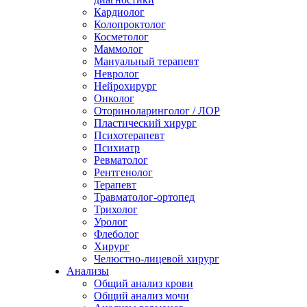
Кардиолог
Колопроктолог
Косметолог
Маммолог
Мануальный терапевт
Невролог
Нейрохирург
Онколог
Оториноларинголог / ЛОР
Пластический хирург
Психотерапевт
Психиатр
Ревматолог
Рентгенолог
Терапевт
Травматолог-ортопед
Трихолог
Уролог
Флеболог
Хирург
Челюстно-лицевой хирург
Анализы
Общий анализ крови
Общий анализ мочи