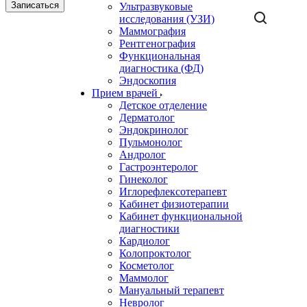
Записаться
Ультразвуковые
исследования (УЗИ)
Маммография
Рентгенография
Функциональная
диагностика (ФД)
Эндоскопия
Прием врачей
Детское отделение
Дерматолог
Эндокринолог
Пульмонолог
Андролог
Гастроэнтеролог
Гинеколог
Иглорефлексотерапевт
Кабинет физиотерапии
Кабинет функциональной
диагностики
Кардиолог
Колопроктолог
Косметолог
Маммолог
Мануальный терапевт
Невролог