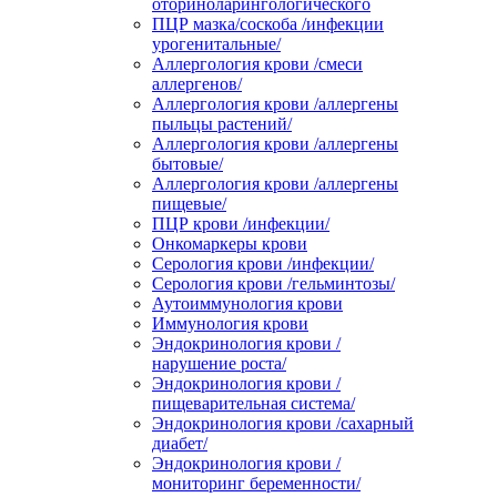
оториноларингологического
ПЦР мазка/соскоба /инфекции
урогенитальные/
Аллергология крови /смеси
аллергенов/
Аллергология крови /аллергены
пыльцы растений/
Аллергология крови /аллергены
бытовые/
Аллергология крови /аллергены
пищевые/
ПЦР крови /инфекции/
Онкомаркеры крови
Серология крови /инфекции/
Серология крови /гельминтозы/
Аутоиммунология крови
Иммунология крови
Эндокринология крови /
нарушение роста/
Эндокринология крови /
пищеварительная система/
Эндокринология крови /сахарный
диабет/
Эндокринология крови /
мониторинг беременности/