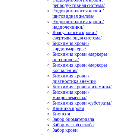
репродуктивная система/
Эндокринология крови /
щитовидная железа/
Эндокринология крови /
надпочечники/
Коагулология крови /
свертывающая система/
Биохимия крови /
кардиомаркеры/
Биохимия крови /маркеры
остеопороза/
Биохимия крови /маркеры
воспаления/
Биохимия крови /
диагностика анемии/
Биохимия крови /витамины/
Биохимия крови /
микроэлементы/
Биохимия крови /субстраты/
Клиника крови
Биопсия
Забор биоматериала
Забор мазка/соскоба
Забор крови