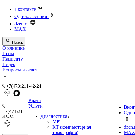
Вконтакте
Одноклассники
dzen.ru
MAX
Поиск
О клинике
Цены
Пациенту
Видео
Вопросы и ответы
...
+7(473)211-42-24
Врачи
Услуги
Вкон
+7(473)211-
Одно
Диагностика
42-24
МРТ
КТ (компьютерная
dzen.
томография)
MA