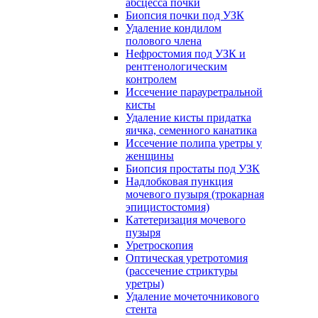
абсцесса почки
Биопсия почки под УЗК
Удаление кондилом
полового члена
Нефростомия под УЗК и
рентгенологическим
контролем
Иссечение парауретральной
кисты
Удаление кисты придатка
яичка, семенного канатика
Иссечение полипа уретры у
женщины
Биопсия простаты под УЗК
Надлобковая пункция
мочевого пузыря (трокарная
эпицистостомия)
Катетеризация мочевого
пузыря
Уретроскопия
Оптическая уретротомия
(рассечение стриктуры
уретры)
Удаление мочеточникового
стента