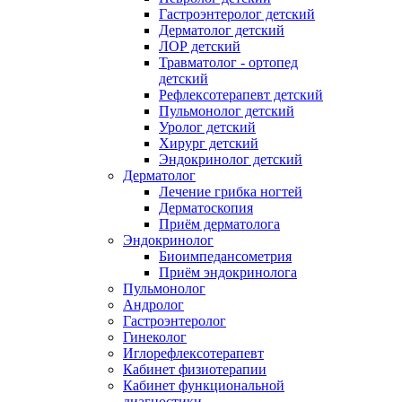
Гастроэнтеролог детский
Дерматолог детский
ЛОР детский
Травматолог - ортопед
детский
Рефлексотерапевт детский
Пульмонолог детский
Уролог детский
Хирург детский
Эндокринолог детский
Дерматолог
Лечение грибка ногтей
Дерматоскопия
Приём дерматолога
Эндокринолог
Биоимпедансометрия
Приём эндокринолога
Пульмонолог
Андролог
Гастроэнтеролог
Гинеколог
Иглорефлексотерапевт
Кабинет физиотерапии
Кабинет функциональной
диагностики