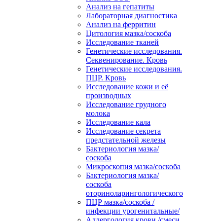
Анализ на гепатиты
Лабораторная диагностика
Анализ на ферритин
Цитология мазка/соскоба
Исследование тканей
Генетические исследования.
Секвенирование. Кровь
Генетические исследования.
ПЦР. Кровь
Исследование кожи и её
производных
Исследование грудного
молока
Исследование кала
Исследование секрета
предстательной железы
Бактериология мазка/
соскоба
Микроскопия мазка/соскоба
Бактериология мазка/
соскоба
оториноларингологического
ПЦР мазка/соскоба /
инфекции урогенитальные/
Аллергология крови /смеси