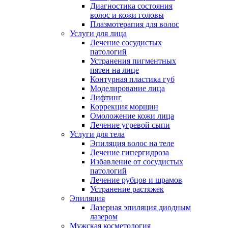
Диагностика состояния
волос и кожи головы
Плазмотерапия для волос
Услуги для лица
Лечение сосудистых
патологий
Устранения пигментных
пятен на лице
Контурная пластика губ
Моделирование лица
Лифтинг
Коррекция морщин
Омоложение кожи лица
Лечение угревой сыпи
Услуги для тела
Эпиляция волос на теле
Лечение гипергидроза
Избавление от сосудистых
патологий
Лечение рубцов и шрамов
Устранение растяжек
Эпиляция
Лазерная эпиляция диодным
лазером
Мужская косметология