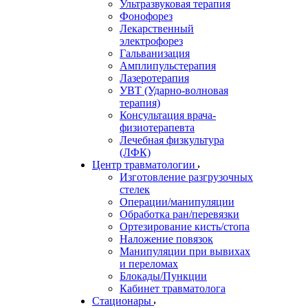
Ультразвуковая терапия
Фонофорез
Лекарственный
электрофорез
Гальванизация
Амплипульстерапия
Лазеротерапия
УВТ (Ударно-волновая
терапия)
Консультация врача-
физиотерапевта
Лечебная физкультура
(ЛФК)
Центр травматологии
Изготовление разгрузочных
стелек
Операции/манипуляции
Обработка ран/перевязки
Ортезирование кисть/стопа
Наложение повязок
Манипуляции при вывихах
и переломах
Блокады/Пункции
Кабинет травматолога
Стационары