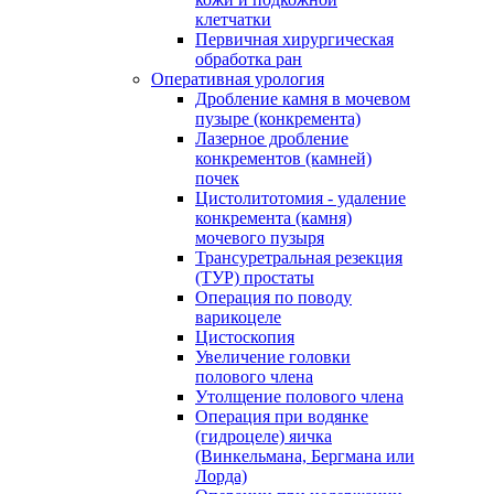
клетчатки
Первичная хирургическая
обработка ран
Оперативная урология
Дробление камня в мочевом
пузыре (конкремента)
Лазерное дробление
конкрементов (камней)
почек
Цистолитотомия - удаление
конкремента (камня)
мочевого пузыря
Трансуретральная резекция
(ТУР) простаты
Операция по поводу
варикоцеле
Цистоскопия
Увеличение головки
полового члена
Утолщение полового члена
Операция при водянке
(гидроцеле) яичка
(Винкельмана, Бергмана или
Лорда)