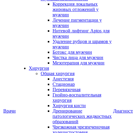
Коррекция локальных
жировых отложений у
мужчин
Лечение пигментации у
мужчин
Нитевой лифтинг Aptos для
мужчин
Удаление рубцов и шрамов у
мужчин
Ботокс для мужчин
Чистка лица для мужчин
Мезотерапия для мужчин
Хирургия
Общая хирургия
Анестезия
Стационар
Перевязочная
Гнойно-воспалительная
хирургия
Хирургия кисти
Врачи
Дренирование
Диагност
патологических жидкостных
образований
Чрезкожная чрезпеченочная
холецистостомия,