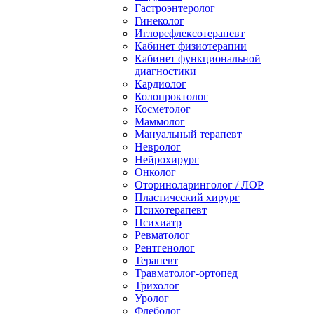
Гастроэнтеролог
Гинеколог
Иглорефлексотерапевт
Кабинет физиотерапии
Кабинет функциональной
диагностики
Кардиолог
Колопроктолог
Косметолог
Маммолог
Мануальный терапевт
Невролог
Нейрохирург
Онколог
Оториноларинголог / ЛОР
Пластический хирург
Психотерапевт
Психиатр
Ревматолог
Рентгенолог
Терапевт
Травматолог-ортопед
Трихолог
Уролог
Флеболог