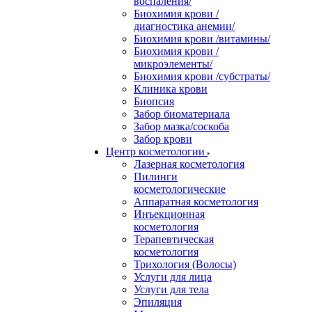
воспаления/
Биохимия крови /
диагностика анемии/
Биохимия крови /витамины/
Биохимия крови /
микроэлементы/
Биохимия крови /субстраты/
Клиника крови
Биопсия
Забор биоматериала
Забор мазка/соскоба
Забор крови
Центр косметологии
Лазерная косметология
Пилинги
косметологические
Аппаратная косметология
Инъекционная
косметология
Терапевтическая
косметология
Трихология (Волосы)
Услуги для лица
Услуги для тела
Эпиляция