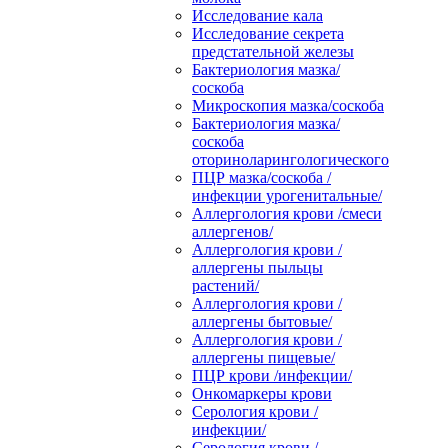
Исследование кала
Исследование секрета
предстательной железы
Бактериология мазка/
соскоба
Микроскопия мазка/соскоба
Бактериология мазка/
соскоба
оториноларингологического
ПЦР мазка/соскоба /
инфекции урогенитальные/
Аллергология крови /смеси
аллергенов/
Аллергология крови /
аллергены пыльцы
растений/
Аллергология крови /
аллергены бытовые/
Аллергология крови /
аллергены пищевые/
ПЦР крови /инфекции/
Онкомаркеры крови
Серология крови /
инфекции/
Серология крови /