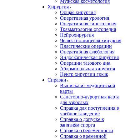
Мужская косметология
Хирургия
Общая хирургия
Оперативная урология
Оперативная гинекология
Травматология-ортопедия
Нейрохирургия
Челюстно-лицевая хирургия
Пластические операции
Оперативная флебология
Эндоскопическая хирургия
Операции тазового дна
Абдоминальная хирургия
Центр хирургии грыж
Справки
Выписка из медицинской
карты
Санаторно-курортная карта
для взрослых
Справка для поступления в
учебное заведение
Справка о допуске к
занятиям спорта
Справка о беременности
Справка о временной