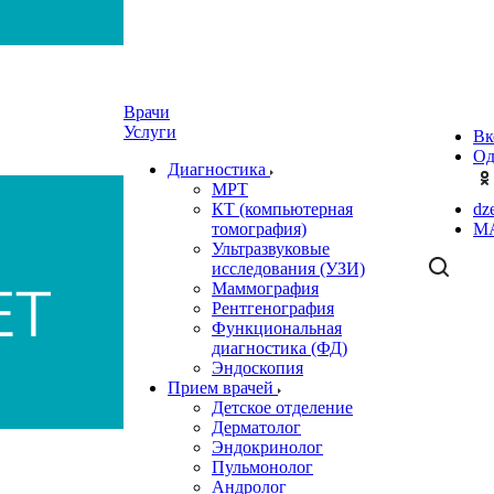
Врачи
Услуги
Вк
Од
Диагностика
МРТ
КТ (компьютерная
dz
томография)
M
Ультразвуковые
исследования (УЗИ)
Маммография
Рентгенография
Функциональная
диагностика (ФД)
Эндоскопия
Прием врачей
Детское отделение
Дерматолог
Эндокринолог
Пульмонолог
Андролог