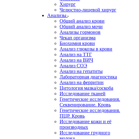
Хирург
Челюстно-лицевой хирург
Анализы
Общий анализ крови
Общий анализ мочи
Анализы гормонов
Чекап организма
Биохимия крови
Анализ глюкозы в крови
Анализ на ТТГ
Анализ на ВИЧ
Анализ СОЭ
Анализ на гепатиты
Лабораторная диагностика
Анализ на ферритин
Цитология мазка/соскоба
Исследование тканей
Генетические исследования.
Секвенирование. Кровь
Генетические исследования.
ПЦР. Кровь
Исследование кожи и её
производных
Исследование грудного
молока