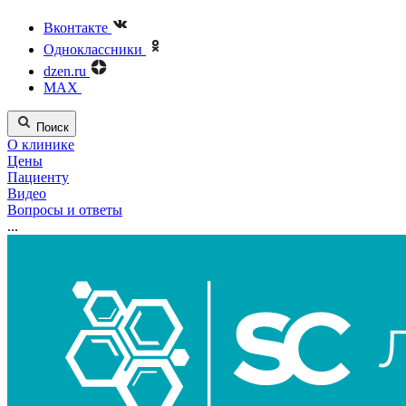
Вконтакте
Одноклассники
dzen.ru
MAX
Поиск
О клинике
Цены
Пациенту
Видео
Вопросы и ответы
...