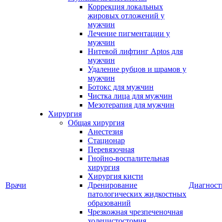
Коррекция локальных
жировых отложений у
мужчин
Лечение пигментации у
мужчин
Нитевой лифтинг Aptos для
мужчин
Удаление рубцов и шрамов у
мужчин
Ботокс для мужчин
Чистка лица для мужчин
Мезотерапия для мужчин
Хирургия
Общая хирургия
Анестезия
Стационар
Перевязочная
Гнойно-воспалительная
хирургия
Хирургия кисти
Врачи
Дренирование
Диагност
патологических жидкостных
образований
Чрезкожная чрезпеченочная
холецистостомия,