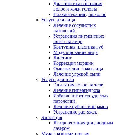
Диагностика состояния
волос и кожи головы
Плазмотерапия для волос
Услуги для лица
Лечение сосудистых
патологий
Устранения пигментных
пятен на лице
Контурная пластика губ
Моделирование лица
Лифтинг
Коррекция морщин
Омоложение кожи лица
Лечение угревой сыпи
Услуги для тела
Эпиляция волос на теле
Лечение гипергидроза
Избавление от сосудистых
патологий
Лечение рубцов и шрамов
Устранение растяжек
Эпиляция
Лазерная эпиляция диодным
лазером
Мужская косметология