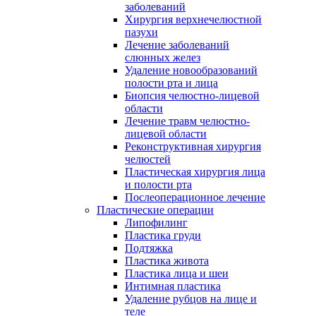
заболеваний
Хирургия верхнечелюстной
пазухи
Лечение заболеваний
слюнных желез
Удаление новообразований
полости рта и лица
Биопсия челюстно-лицевой
области
Лечение травм челюстно-
лицевой области
Реконструктивная хирургия
челюстей
Пластическая хирургия лица
и полости рта
Послеоперационное лечение
Пластические операции
Липофилинг
Пластика груди
Подтяжка
Пластика живота
Пластика лица и шеи
Интимная пластика
Удаление рубцов на лице и
теле