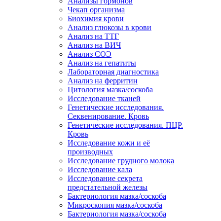
Анализы гормонов
Чекап организма
Биохимия крови
Анализ глюкозы в крови
Анализ на ТТГ
Анализ на ВИЧ
Анализ СОЭ
Анализ на гепатиты
Лабораторная диагностика
Анализ на ферритин
Цитология мазка/соскоба
Исследование тканей
Генетические исследования.
Секвенирование. Кровь
Генетические исследования. ПЦР.
Кровь
Исследование кожи и её
производных
Исследование грудного молока
Исследование кала
Исследование секрета
предстательной железы
Бактериология мазка/соскоба
Микроскопия мазка/соскоба
Бактериология мазка/соскоба