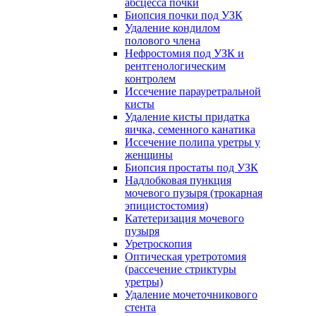
абсцесса почки
Биопсия почки под УЗК
Удаление кондилом
полового члена
Нефростомия под УЗК и
рентгенологическим
контролем
Иссечение парауретральной
кисты
Удаление кисты придатка
яичка, семенного канатика
Иссечение полипа уретры у
женщины
Биопсия простаты под УЗК
Надлобковая пункция
мочевого пузыря (трокарная
эпицистостомия)
Катетеризация мочевого
пузыря
Уретроскопия
Оптическая уретротомия
(рассечение стриктуры
уретры)
Удаление мочеточникового
стента