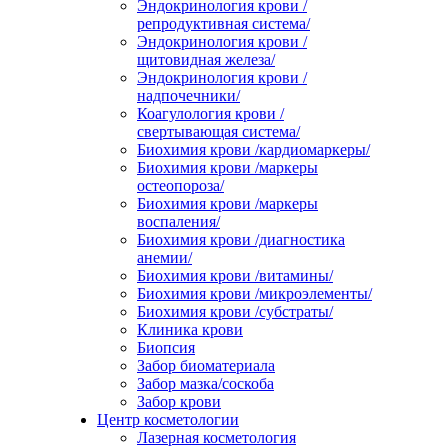
Эндокринология крови /
репродуктивная система/
Эндокринология крови /
щитовидная железа/
Эндокринология крови /
надпочечники/
Коагулология крови /
свертывающая система/
Биохимия крови /кардиомаркеры/
Биохимия крови /маркеры
остеопороза/
Биохимия крови /маркеры
воспаления/
Биохимия крови /диагностика
анемии/
Биохимия крови /витамины/
Биохимия крови /микроэлементы/
Биохимия крови /субстраты/
Клиника крови
Биопсия
Забор биоматериала
Забор мазка/соскоба
Забор крови
Центр косметологии
Лазерная косметология