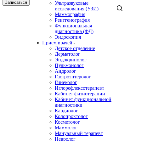
Записаться
Ультразвуковые
исследования (УЗИ)
Маммография
Рентгенография
Функциональная
диагностика (ФД)
Эндоскопия
Прием врачей
Детское отделение
Дерматолог
Эндокринолог
Пульмонолог
Андролог
Гастроэнтеролог
Гинеколог
Иглорефлексотерапевт
Кабинет физиотерапии
Кабинет функциональной
диагностики
Кардиолог
Колопроктолог
Косметолог
Маммолог
Мануальный терапевт
Невролог