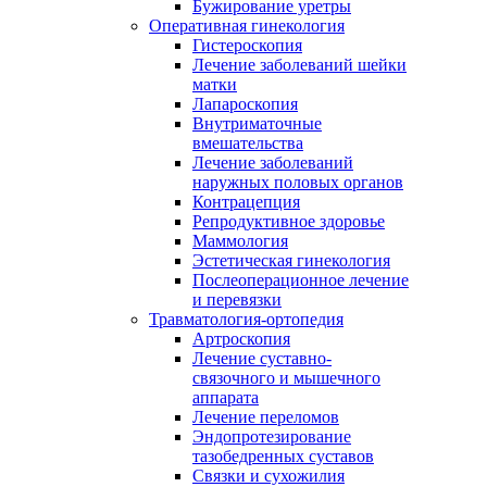
Бужирование уретры
Оперативная гинекология
Гистероскопия
Лечение заболеваний шейки
матки
Лапароскопия
Внутриматочные
вмешательства
Лечение заболеваний
наружных половых органов
Контрацепция
Репродуктивное здоровье
Маммология
Эстетическая гинекология
Послеоперационное лечение
и перевязки
Травматология-ортопедия
Артроскопия
Лечение суставно-
связочного и мышечного
аппарата
Лечение переломов
Эндопротезирование
тазобедренных суставов
Связки и сухожилия