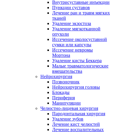
Внутрисуставные инъекции
Пункции суставов
Лечение ран и травм мягких
тканей
Удаление экзостоза
Удаление мягкотканной
опухоли
Иссечение околосуставной
сумки или капсулы
Иссечение невромы
Мортона
Удаление кисты Беккера
Малые травматологические
вмешательства
Нейрохирургия
Позвоночник
Нейрохирургия головы
Блокады
Периферия
Манипуляции
Челюстно-лицевая хирургия
Пародонтальная хирургия
Удаление зубов
Лечение кист челюстей
Лечение воспалительных