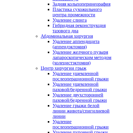
Задняя кольпоперинеорафия
Пластика сухожильного
центра промежности
Удаление слинга
Гибридная реконструкция
тазового дна
Абдоминальная хирургия
Удаление аппендицита
(аппендэктомия)
Удаление желчного пузыря
лапароскопическим методом
(холецистэктомия)
Центр хирургии грыж
Удаление ущемленной
послеоперационной грыжи
Удаление ущемленной
паховой/бедренной грыжи
Удаление двухсторонней
паховой/бедренной грыжи
Удаление грыжи белой
линии живота/спигилиевой
линии
Удаление
послеоперационной грыжи
Удаление пупочной грыжи