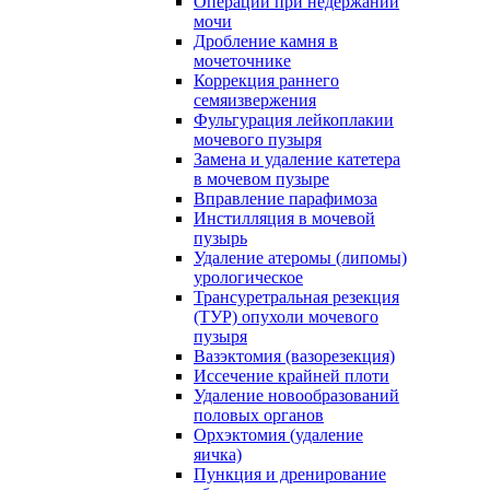
Операции при недержании
мочи
Дробление камня в
мочеточнике
Коррекция раннего
семяизвержения
Фульгурация лейкоплакии
мочевого пузыря
Замена и удаление катетера
в мочевом пузыре
Вправление парафимоза
Инстилляция в мочевой
пузырь
Удаление атеромы (липомы)
урологическое
Трансуретральная резекция
(ТУР) опухоли мочевого
пузыря
Вазэктомия (вазорезекция)
Иссечение крайней плоти
Удаление новообразований
половых органов
Орхэктомия (удаление
яичка)
Пункция и дренирование