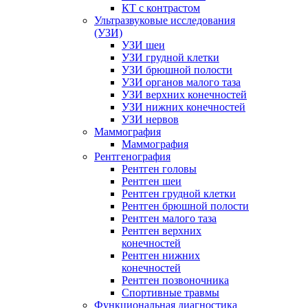
КТ с контрастом
Ультразвуковые исследования
(УЗИ)
УЗИ шеи
УЗИ грудной клетки
УЗИ брюшной полости
УЗИ органов малого таза
УЗИ верхних конечностей
УЗИ нижних конечностей
УЗИ нервов
Маммография
Маммография
Рентгенография
Рентген головы
Рентген шеи
Рентген грудной клетки
Рентген брюшной полости
Рентген малого таза
Рентген верхних
конечностей
Рентген нижних
конечностей
Рентген позвоночника
Спортивные травмы
Функциональная диагностика