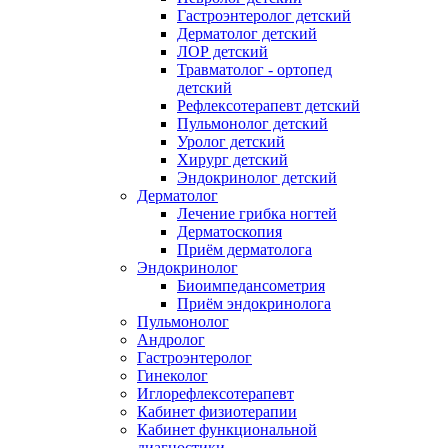
Гастроэнтеролог детский
Дерматолог детский
ЛОР детский
Травматолог - ортопед
детский
Рефлексотерапевт детский
Пульмонолог детский
Уролог детский
Хирург детский
Эндокринолог детский
Дерматолог
Лечение грибка ногтей
Дерматоскопия
Приём дерматолога
Эндокринолог
Биоимпедансометрия
Приём эндокринолога
Пульмонолог
Андролог
Гастроэнтеролог
Гинеколог
Иглорефлексотерапевт
Кабинет физиотерапии
Кабинет функциональной
диагностики