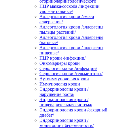
оториноларингологического
ПЦР мазка/соскоба /инфекции
урогенитальные/
Аллергология крови /смеси
аллергенов/
Аллергология крови /аллергены
пыльцы растений/
Аллергология крови /аллергены
бытовые/
Аллергология крови /аллергены
пищевые/
ПЦР крови /инфекции/
Онкомаркеры крови
Серология крови /инфекции/
Серология крови /гельминтозы/
Аутоиммунология крови
Иммунология крови
Эндокринология крови /
нарушение роста/
Эндокринология крови /
пищеварительная система/
Эндокринология крови /сахарный
диабет/
Эндокринология крови /
мониторинг беременности/