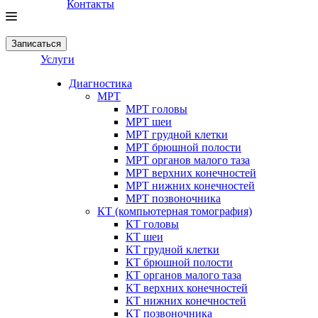
Контакты
Записаться
Услуги
Диагностика
МРТ
МРТ головы
МРТ шеи
МРТ грудной клетки
МРТ брюшной полости
МРТ органов малого таза
МРТ верхних конечностей
МРТ нижних конечностей
МРТ позвоночника
КТ (компьютерная томография)
КТ головы
КТ шеи
КТ грудной клетки
КТ брюшной полости
КТ органов малого таза
КТ верхних конечностей
КТ нижних конечностей
КТ позвоночника