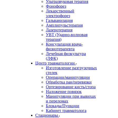
Ультразвуковая терапия
Фонофорез
Лекарственный
электрофорез
Гальванизация
Амплипульстерапия
Лазеротерапия
УВТ (Ударно-волновая
терапия)
Консультация врача-
физиотерапевта
Лечебная физкультура
(ЛФК)
Центр травматологии
Изготовление разгрузочных
стелек
Операции/манипуляции
Обработка ран/перевязки
Ортезирование кисть/стопа
Наложение повязок
Манипуляции при вывихах
и переломах
Блокады/Пункции
Кабинет травматолога
Стационары