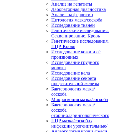
Анализ на гепатиты
Лабораторная диагностика
Анализ на ферритин
Цитология мазка/соскоба
Исследование тканей
Генетические исследования.
Секвенирование. Кровь
Генетические исследования.
ПЦР. Кровь
Исследование кожи и её
производных
Исследование грудного
молока
Исследование кала
Исследование секрета
предстательной железы
Бактериология мазка/
соскоба
Микроскопия мазка/соскоба
Бактериология мазка/
соскоба
оториноларингологического
ПЦР мазка/соскоба /
инфекции урогенитальные/
Аллергология крови /смеси