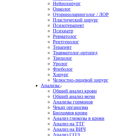
Нейрохирург
Онколог
Оториноларинголог / ЛОР
Пластический хирург
Психотерапевт
Психиатр
Ревматолог
Рентгенолог
Терапевт
Травматолог-ортопед
Трихолог
Уролог
Флеболог
Хирург
Челюстно-лицевой хирург
Анализы
Общий анализ крови
Общий анализ мочи
Анализы гормонов
Чекап организма
Биохимия крови
Анализ глюкозы в крови
Анализ на ТТГ
Анализ на ВИЧ
Анализ СОЭ