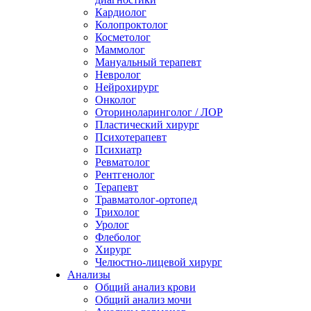
Кардиолог
Колопроктолог
Косметолог
Маммолог
Мануальный терапевт
Невролог
Нейрохирург
Онколог
Оториноларинголог / ЛОР
Пластический хирург
Психотерапевт
Психиатр
Ревматолог
Рентгенолог
Терапевт
Травматолог-ортопед
Трихолог
Уролог
Флеболог
Хирург
Челюстно-лицевой хирург
Анализы
Общий анализ крови
Общий анализ мочи