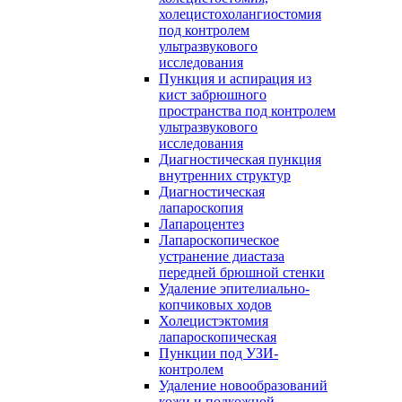
холецистохолангиостомия
под контролем
ультразвукового
исследования
Пункция и аспирация из
кист забрюшного
пространства под контролем
ультразвукового
исследования
Диагностическая пункция
внутренних структур
Диагностическая
лапароскопия
Лапароцентез
Лапароскопическое
устранение диастаза
передней брюшной стенки
Удаление эпителиально-
копчиковых ходов
Холецистэктомия
лапароскопическая
Пункции под УЗИ-
контролем
Удаление новообразований
кожи и подкожной