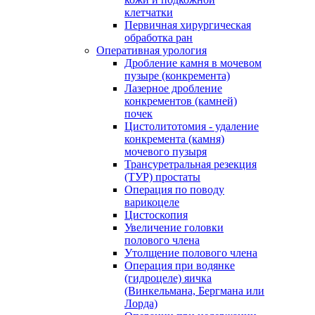
клетчатки
Первичная хирургическая
обработка ран
Оперативная урология
Дробление камня в мочевом
пузыре (конкремента)
Лазерное дробление
конкрементов (камней)
почек
Цистолитотомия - удаление
конкремента (камня)
мочевого пузыря
Трансуретральная резекция
(ТУР) простаты
Операция по поводу
варикоцеле
Цистоскопия
Увеличение головки
полового члена
Утолщение полового члена
Операция при водянке
(гидроцеле) яичка
(Винкельмана, Бергмана или
Лорда)