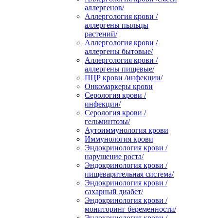
аллергенов/
Аллергология крови /
аллергены пыльцы
растений/
Аллергология крови /
аллергены бытовые/
Аллергология крови /
аллергены пищевые/
ПЦР крови /инфекции/
Онкомаркеры крови
Серология крови /
инфекции/
Серология крови /
гельминтозы/
Аутоиммунология крови
Иммунология крови
Эндокринология крови /
нарушение роста/
Эндокринология крови /
пищеварительная система/
Эндокринология крови /
сахарный диабет/
Эндокринология крови /
мониторинг беременности/
Эндокринология крови /