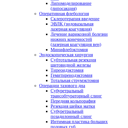
Липомоделирование
(липосакция)
Оперативная флебология
Склеротерапия введение
ЭВЛК (эндовазальная
лазерная коагуляция)
Лечение варикозной болезни
нижних конечностей
(лазерная коагуляция вен)
Минифлебэктомия
Эндоскопическая хирургия
Субтотальная резекция
щитовидной железы
Тиреоидэктомия
Гемитиреиодэктомия
Тотальная струмэктомия
Операции тазового дна
Субуретральный
трансобтураторный слинг
Передняя кольпорафия
Резекция шейки матки
Субуретральный
позадилонный слинг
Интимная пластика больших
половых губ