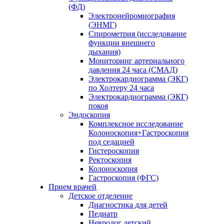
(ФД)
Электронейромиография
(ЭНМГ)
Спирометрия (исследование
функции внешнего
дыхания)
Мониторинг артериального
давления 24 часа (СМАД)
Электрокардиограмма (ЭКГ)
по Холтеру 24 часа
Электрокардиограмма (ЭКГ)
покоя
Эндоскопия
Комплексное исследование
Колоноскопия+Гастроскопия
под седацией
Гистероскопия
Ректоскопия
Колоноскопия
Гастроскопия (ФГС)
Прием врачей
Детское отделение
Диагностика для детей
Педиатр
Невролог детский