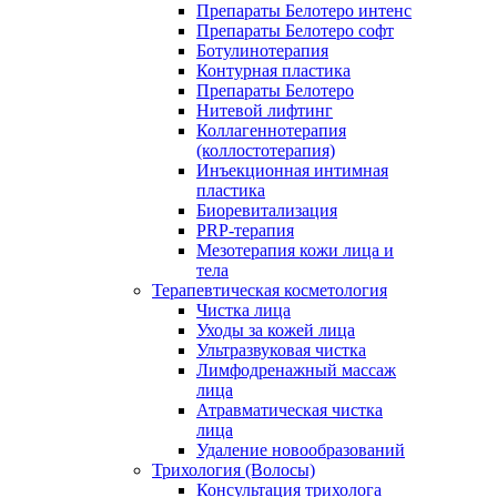
Препараты Белотеро интенс
Препараты Белотеро софт
Ботулинотерапия
Контурная пластика
Препараты Белотеро
Нитевой лифтинг
Коллагеннотерапия
(коллостотерапия)
Инъекционная интимная
пластика
Биоревитализация
PRP-терапия
Мезотерапия кожи лица и
тела
Терапевтическая косметология
Чистка лица
Уходы за кожей лица
Ультразвуковая чистка
Лимфодренажный массаж
лица
Атравматическая чистка
лица
Удаление новообразований
Трихология (Волосы)
Консультация трихолога