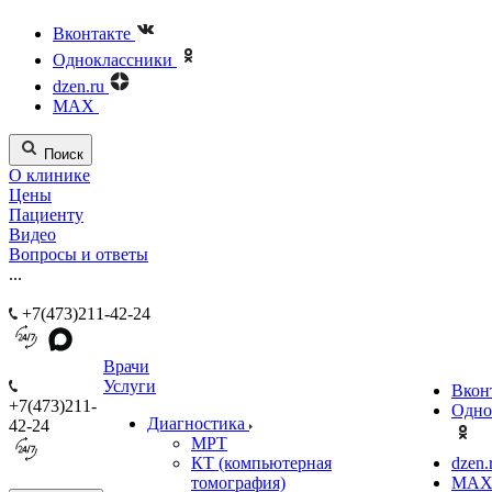
Вконтакте
Одноклассники
dzen.ru
MAX
Поиск
О клинике
Цены
Пациенту
Видео
Вопросы и ответы
...
+7(473)211-42-24
Врачи
Услуги
Вкон
+7(473)211-
Одно
Диагностика
42-24
МРТ
КТ (компьютерная
dzen.
томография)
MA