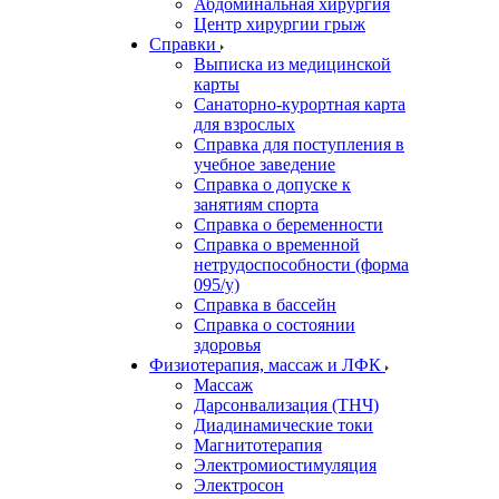
Абдоминальная хирургия
Центр хирургии грыж
Справки
Выписка из медицинской
карты
Санаторно-курортная карта
для взрослых
Справка для поступления в
учебное заведение
Справка о допуске к
занятиям спорта
Справка о беременности
Справка о временной
нетрудоспособности (форма
095/у)
Справка в бассейн
Справка о состоянии
здоровья
Физиотерапия, массаж и ЛФК
Массаж
Дарсонвализация (ТНЧ)
Диадинамические токи
Магнитотерапия
Электромиостимуляция
Электросон