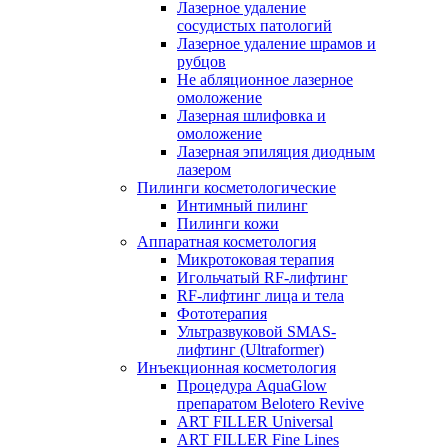
Лазерное удаление
сосудистых патологий
Лазерное удаление шрамов и
рубцов
Не абляционное лазерное
омоложение
Лазерная шлифовка и
омоложение
Лазерная эпиляция диодным
лазером
Пилинги косметологические
Интимный пилинг
Пилинги кожи
Аппаратная косметология
Микротоковая терапия
Игольчатый RF-лифтинг
RF-лифтинг лица и тела
Фототерапия
Ультразвуковой SMAS-
лифтинг (Ultraformer)
Инъекционная косметология
Процедура AquaGlow
препаратом Belotero Revive
ART FILLER Universal
ART FILLER Fine Lines