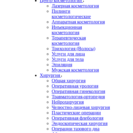
Центр косметологии
Лазерная косметология
Пилинги
косметологические
Аппаратная косметология
Инъекционная
косметология
Терапевтическая
косметология
Трихология (Волосы)
Услуги для лица
Услуги для тела
Эпиляция
Мужская косметология
Хирургия
Общая хирургия
Оперативная урология
Оперативная гинекология
Травматология-ортопедия
Нейрохирургия
Челюстно-лицевая хирургия
Пластические операции
Оперативная флебология
Эндоскопическая хирургия
Операции тазового дна