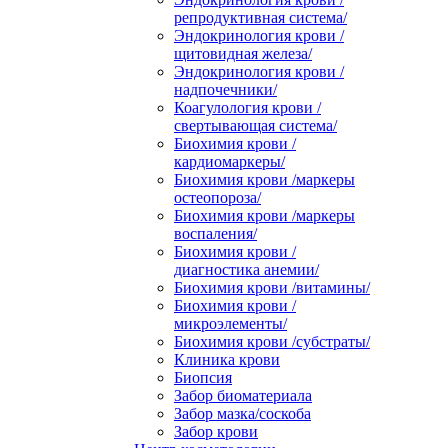
репродуктивная система/
Эндокринология крови /
щитовидная железа/
Эндокринология крови /
надпочечники/
Коагулология крови /
свертывающая система/
Биохимия крови /
кардиомаркеры/
Биохимия крови /маркеры
остеопороза/
Биохимия крови /маркеры
воспаления/
Биохимия крови /
диагностика анемии/
Биохимия крови /витамины/
Биохимия крови /
микроэлементы/
Биохимия крови /субстраты/
Клиника крови
Биопсия
Забор биоматериала
Забор мазка/соскоба
Забор крови