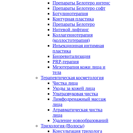
Препараты Белотеро интенс
Препараты Белотеро софт
Ботулинотерапия
Контурная пластика
Препараты Белотеро
Нитевой лифтинг
Коллагеннотерапия
(коллостотерапия)
Инъекционная интимная
пластика
Биоревитализация
PRP-терапия
Мезотерапия кожи лица и
тела
Терапевтическая косметология
Чистка лица
Уходы за кожей лица
Ультразвуковая чистка
Лимфодренажный массаж
лица
Атравматическая чистка
лица
Удаление новообразований
Трихология (Волосы)
Консультация трихолога