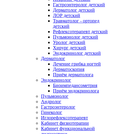
Гастроэнтеролог детский
Дерматолог детский
ЛОР детский
Травматолог - ортопед
детский
Рефлексотерапевт детский
Пульмонолог детский
Уролог детский
Хирург детский
Эндокринолог детский
Дерматолог
Лечение грибка ногтей
Дерматоскопия
Приём дерматолога
Эндокринолог
Биоимпедансометрия
Приём эндокринолога
Пульмонолог
Андролог
Гастроэнтеролог
Гинеколог
Иглорефлексотерапевт
Кабинет физиотерапии
Кабинет функциональной
диагностики