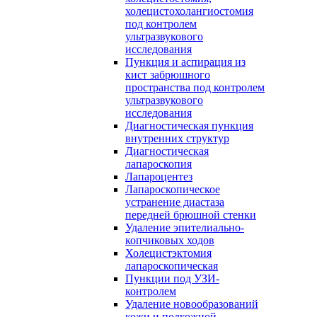
холецистохолангиостомия
под контролем
ультразвукового
исследования
Пункция и аспирация из
кист забрюшного
пространства под контролем
ультразвукового
исследования
Диагностическая пункция
внутренних структур
Диагностическая
лапароскопия
Лапароцентез
Лапароскопическое
устранение диастаза
передней брюшной стенки
Удаление эпителиально-
копчиковых ходов
Холецистэктомия
лапароскопическая
Пункции под УЗИ-
контролем
Удаление новообразований
кожи и подкожной