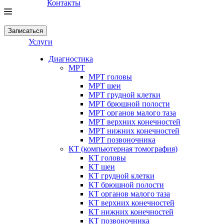
Контакты
Записаться
Услуги
Диагностика
МРТ
МРТ головы
МРТ шеи
МРТ грудной клетки
МРТ брюшной полости
МРТ органов малого таза
МРТ верхних конечностей
МРТ нижних конечностей
МРТ позвоночника
КТ (компьютерная томография)
КТ головы
КТ шеи
КТ грудной клетки
КТ брюшной полости
КТ органов малого таза
КТ верхних конечностей
КТ нижних конечностей
КТ позвоночника