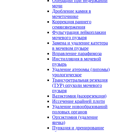
Операции при недержании
мочи
Дробление камня в
мочеточнике
Коррекция раннего
семяизвержения
Фульгурация лейкоплакии
мочевого пузыря
Замена и удаление катетера
в мочевом пузыре
Вправление парафимоза
Инстилляция в мочевой
пузырь
Удаление атеромы (липомы)
урологическое
Трансуретральная резекция
(ТУР) опухоли мочевого
пузыря
Вазэктомия (вазорезекция)
Иссечение крайней плоти
Удаление новообразований
половых органов
Орхэктомия (удаление
яичка)
Пункция и дренирование