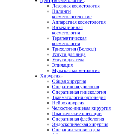
Центр косметологии
Лазерная косметология
Пилинги
косметологические
Аппаратная косметология
Инъекционная
косметология
Терапевтическая
косметология
Трихология (Волосы)
Услуги для лица
Услуги для тела
Эпиляция
Мужская косметология
Хирургия
Общая хирургия
Оперативная урология
Оперативная гинекология
Травматология-ортопедия
Нейрохирургия
Челюстно-лицевая хирургия
Пластические операции
Оперативная флебология
Эндоскопическая хирургия
Операции тазового дна