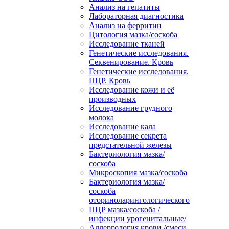
Анализ на гепатиты
Лабораторная диагностика
Анализ на ферритин
Цитология мазка/соскоба
Исследование тканей
Генетические исследования.
Секвенирование. Кровь
Генетические исследования.
ПЦР. Кровь
Исследование кожи и её
производных
Исследование грудного
молока
Исследование кала
Исследование секрета
предстательной железы
Бактериология мазка/
соскоба
Микроскопия мазка/соскоба
Бактериология мазка/
соскоба
оториноларингологического
ПЦР мазка/соскоба /
инфекции урогенитальные/
Аллергология крови /смеси