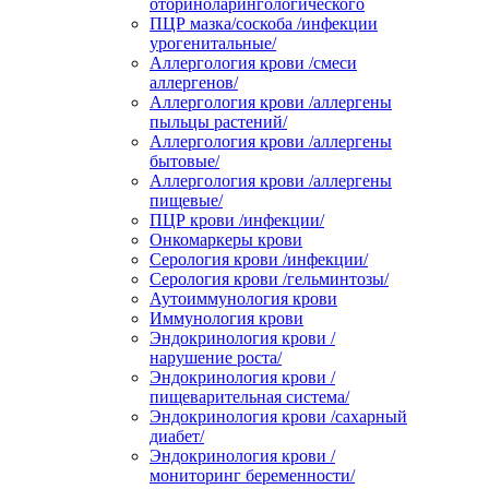
оториноларингологического
ПЦР мазка/соскоба /инфекции
урогенитальные/
Аллергология крови /смеси
аллергенов/
Аллергология крови /аллергены
пыльцы растений/
Аллергология крови /аллергены
бытовые/
Аллергология крови /аллергены
пищевые/
ПЦР крови /инфекции/
Онкомаркеры крови
Серология крови /инфекции/
Серология крови /гельминтозы/
Аутоиммунология крови
Иммунология крови
Эндокринология крови /
нарушение роста/
Эндокринология крови /
пищеварительная система/
Эндокринология крови /сахарный
диабет/
Эндокринология крови /
мониторинг беременности/