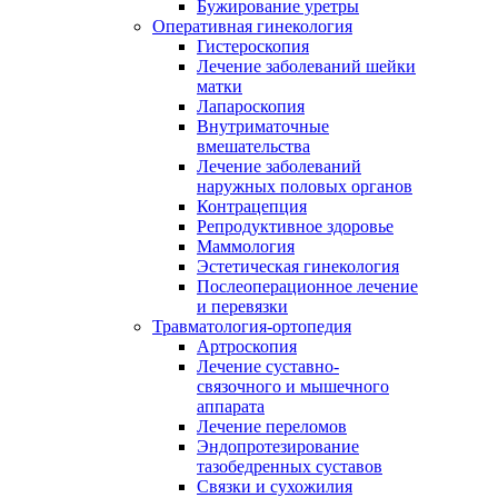
Бужирование уретры
Оперативная гинекология
Гистероскопия
Лечение заболеваний шейки
матки
Лапароскопия
Внутриматочные
вмешательства
Лечение заболеваний
наружных половых органов
Контрацепция
Репродуктивное здоровье
Маммология
Эстетическая гинекология
Послеоперационное лечение
и перевязки
Травматология-ортопедия
Артроскопия
Лечение суставно-
связочного и мышечного
аппарата
Лечение переломов
Эндопротезирование
тазобедренных суставов
Связки и сухожилия