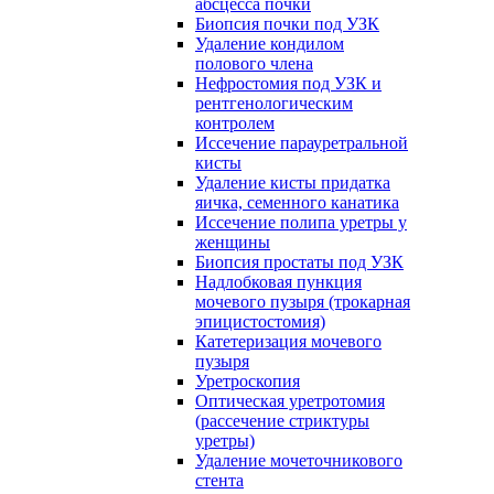
абсцесса почки
Биопсия почки под УЗК
Удаление кондилом
полового члена
Нефростомия под УЗК и
рентгенологическим
контролем
Иссечение парауретральной
кисты
Удаление кисты придатка
яичка, семенного канатика
Иссечение полипа уретры у
женщины
Биопсия простаты под УЗК
Надлобковая пункция
мочевого пузыря (трокарная
эпицистостомия)
Катетеризация мочевого
пузыря
Уретроскопия
Оптическая уретротомия
(рассечение стриктуры
уретры)
Удаление мочеточникового
стента