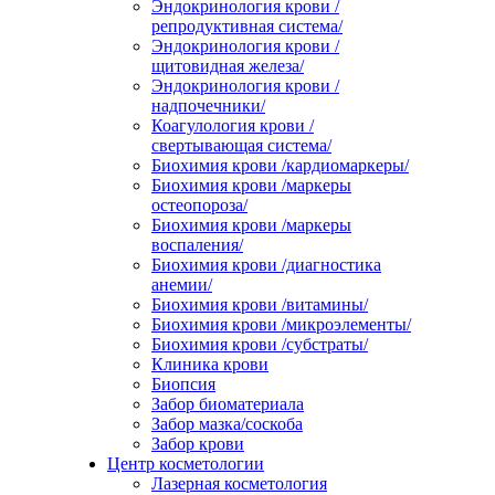
Эндокринология крови /
репродуктивная система/
Эндокринология крови /
щитовидная железа/
Эндокринология крови /
надпочечники/
Коагулология крови /
свертывающая система/
Биохимия крови /кардиомаркеры/
Биохимия крови /маркеры
остеопороза/
Биохимия крови /маркеры
воспаления/
Биохимия крови /диагностика
анемии/
Биохимия крови /витамины/
Биохимия крови /микроэлементы/
Биохимия крови /субстраты/
Клиника крови
Биопсия
Забор биоматериала
Забор мазка/соскоба
Забор крови
Центр косметологии
Лазерная косметология