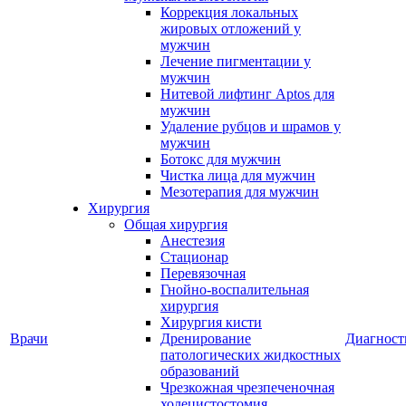
Коррекция локальных
жировых отложений у
мужчин
Лечение пигментации у
мужчин
Нитевой лифтинг Aptos для
мужчин
Удаление рубцов и шрамов у
мужчин
Ботокс для мужчин
Чистка лица для мужчин
Мезотерапия для мужчин
Хирургия
Общая хирургия
Анестезия
Стационар
Перевязочная
Гнойно-воспалительная
хирургия
Хирургия кисти
Врачи
Дренирование
Диагност
патологических жидкостных
образований
Чрезкожная чрезпеченочная
холецистостомия,