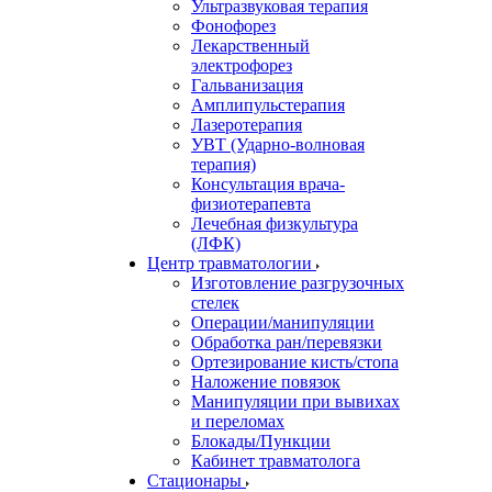
Ультразвуковая терапия
Фонофорез
Лекарственный
электрофорез
Гальванизация
Амплипульстерапия
Лазеротерапия
УВТ (Ударно-волновая
терапия)
Консультация врача-
физиотерапевта
Лечебная физкультура
(ЛФК)
Центр травматологии
Изготовление разгрузочных
стелек
Операции/манипуляции
Обработка ран/перевязки
Ортезирование кисть/стопа
Наложение повязок
Манипуляции при вывихах
и переломах
Блокады/Пункции
Кабинет травматолога
Стационары