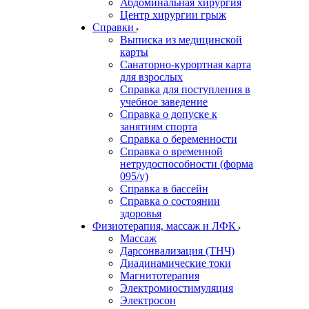
Абдоминальная хирургия
Центр хирургии грыж
Справки
Выписка из медицинской
карты
Санаторно-курортная карта
для взрослых
Справка для поступления в
учебное заведение
Справка о допуске к
занятиям спорта
Справка о беременности
Справка о временной
нетрудоспособности (форма
095/у)
Справка в бассейн
Справка о состоянии
здоровья
Физиотерапия, массаж и ЛФК
Массаж
Дарсонвализация (ТНЧ)
Диадинамические токи
Магнитотерапия
Электромиостимуляция
Электросон