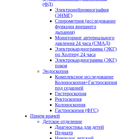
(ФД)
Электронейромиография
(ЭНМГ)
Спирометрия (исследование
функции внешнего
дыхания)
Мониторинг артериального
давления 24 часа (СМАД)
Электрокардиограмма (ЭКГ)
по Холтеру 24 часа
Электрокардиограмма (ЭКГ)
покоя
Эндоскопия
Комплексное исследование
Колоноскопия+Гастроскопия
под седацией
Гистероскопия
Ректоскопия
Колоноскопия
Гастроскопия (ФГС)
Прием врачей
Детское отделение
Диагностика для детей
Педиатр
Невролог детский