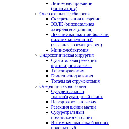
Липомоделирование
(липосакция)
Оперативная флебология
Склеротерапия введение
ЭВЛК (эндовазальная
лазерная коагуляция)
Лечение варикозной болезни
нижних конечностей
(лазерная коагуляция вен)
Минифлебэктомия
Эндоскопическая хирургия
Субтотальная резекция
щитовидной железы
Тиреоидэктомия
Гемитиреиодэктомия
Тотальная струмэктомия
Операции тазового дна
Субуретральный
трансобтураторный слинг
Передняя кольпорафия
Резекция шейки матки
Субуретральный
позадилонный слинг
Интимная пластика больших
половых губ