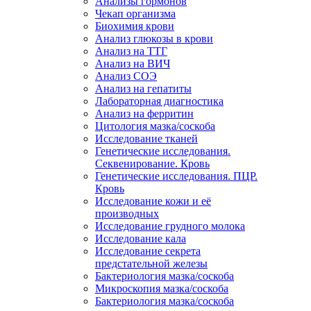
Анализы гормонов
Чекап организма
Биохимия крови
Анализ глюкозы в крови
Анализ на ТТГ
Анализ на ВИЧ
Анализ СОЭ
Анализ на гепатиты
Лабораторная диагностика
Анализ на ферритин
Цитология мазка/соскоба
Исследование тканей
Генетические исследования.
Секвенирование. Кровь
Генетические исследования. ПЦР.
Кровь
Исследование кожи и её
производных
Исследование грудного молока
Исследование кала
Исследование секрета
предстательной железы
Бактериология мазка/соскоба
Микроскопия мазка/соскоба
Бактериология мазка/соскоба