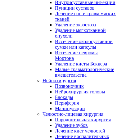
Внутрисуставные инъекции
Пункции суставов
Лечение ран и травм мягких
тканей
Удаление экзостоза
Удаление мягкотканной
опухоли
Иссечение околосуставной
сумки или капсулы
Иссечение невромы
Мортона
Удаление кисты Беккера
Малые травматологические
вмешательства
Нейрохирургия
Позвоночник
Нейрохирургия головы
Блокады
Периферия
Манипуляции
Челюстно-лицевая хирургия
Пародонтальная хирургия
Удаление зубов
Лечение кист челюстей
Лечение воспалительных