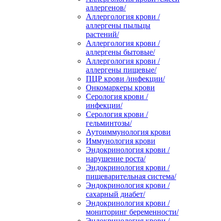
аллергенов/
Аллергология крови /
аллергены пыльцы
растений/
Аллергология крови /
аллергены бытовые/
Аллергология крови /
аллергены пищевые/
ПЦР крови /инфекции/
Онкомаркеры крови
Серология крови /
инфекции/
Серология крови /
гельминтозы/
Аутоиммунология крови
Иммунология крови
Эндокринология крови /
нарушение роста/
Эндокринология крови /
пищеварительная система/
Эндокринология крови /
сахарный диабет/
Эндокринология крови /
мониторинг беременности/
Эндокринология крови /