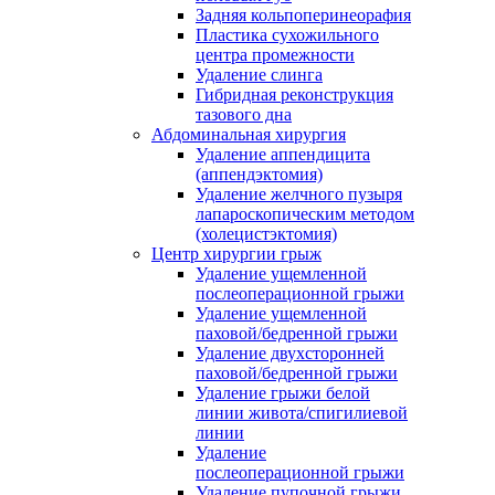
Задняя кольпоперинеорафия
Пластика сухожильного
центра промежности
Удаление слинга
Гибридная реконструкция
тазового дна
Абдоминальная хирургия
Удаление аппендицита
(аппендэктомия)
Удаление желчного пузыря
лапароскопическим методом
(холецистэктомия)
Центр хирургии грыж
Удаление ущемленной
послеоперационной грыжи
Удаление ущемленной
паховой/бедренной грыжи
Удаление двухсторонней
паховой/бедренной грыжи
Удаление грыжи белой
линии живота/спигилиевой
линии
Удаление
послеоперационной грыжи
Удаление пупочной грыжи