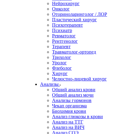
Нейрохирург
Онколог
Оториноларинголог / ЛОР
Пластический хирург
Психотерапевт
Психиатр
Ревматолог
Рентгенолог
Терапевт
Травматолог-ортопед
Трихолог
Уролог
Флеболог
Хирург
Челюстно-лицевой хирург
Анализы
Общий анализ крови
Общий анализ мочи
Анализы гормонов
Чекап организма
Биохимия крови
Анализ глюкозы в крови
Анализ на ТТГ
Анализ на ВИЧ
Анализ СОЭ