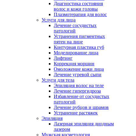
Диагностика состояния
волос и кожи головы
Плазмотерапия для волос
Услуги для лица
Лечение сосудистых
патологий
Устранения пигментных
пятен на лице
Контурная пластика губ
Моделирование лица
Лифтинг
Коррекция морщин
Омоложение кожи лица
Лечение угревой сыпи
Услуги для тела
Эпиляция волос на теле
Лечение гипергидроза
Избавление от сосудистых
патологий
Лечение рубцов и шрамов
Устранение растяжек
Эпиляция
Лазерная эпиляция диодным
лазером
Мужская косметология