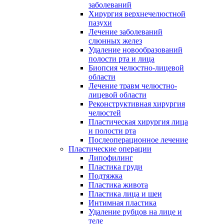
заболеваний
Хирургия верхнечелюстной
пазухи
Лечение заболеваний
слюнных желез
Удаление новообразований
полости рта и лица
Биопсия челюстно-лицевой
области
Лечение травм челюстно-
лицевой области
Реконструктивная хирургия
челюстей
Пластическая хирургия лица
и полости рта
Послеоперационное лечение
Пластические операции
Липофилинг
Пластика груди
Подтяжка
Пластика живота
Пластика лица и шеи
Интимная пластика
Удаление рубцов на лице и
теле