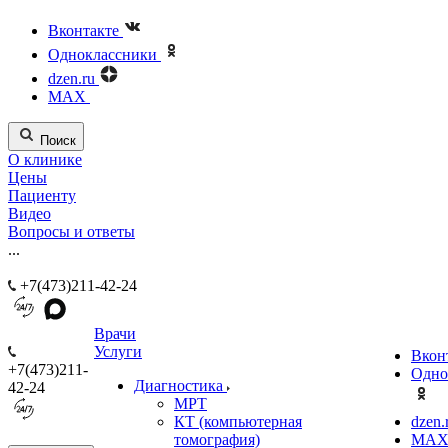
Вконтакте
Одноклассники
dzen.ru
MAX
Поиск
О клинике
Цены
Пациенту
Видео
Вопросы и ответы
...
+7(473)211-42-24
Врачи
Услуги
Вкон
+7(473)211-
Одно
Диагностика
42-24
МРТ
КТ (компьютерная
dzen.
томография)
MA