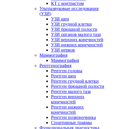
КТ с контрастом
Ультразвуковые исследования
(УЗИ)
УЗИ шеи
УЗИ грудной клетки
УЗИ брюшной полости
УЗИ органов малого таза
УЗИ верхних конечностей
УЗИ нижних конечностей
УЗИ нервов
Маммография
Маммография
Рентгенография
Рентген головы
Рентген шеи
Рентген грудной клетки
Рентген брюшной полости
Рентген малого таза
Рентген верхних
конечностей
Рентген нижних
конечностей
Рентген позвоночника
Спортивные травмы
Функциональная диагностика