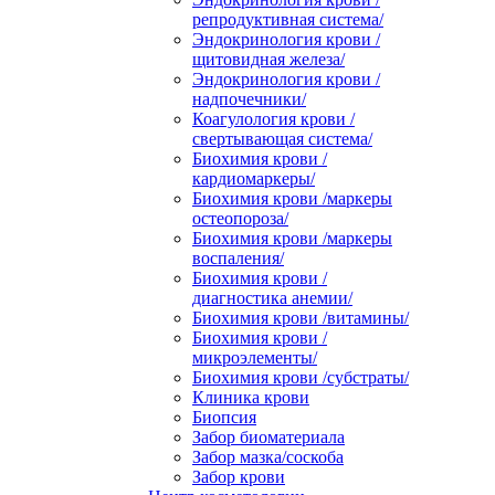
репродуктивная система/
Эндокринология крови /
щитовидная железа/
Эндокринология крови /
надпочечники/
Коагулология крови /
свертывающая система/
Биохимия крови /
кардиомаркеры/
Биохимия крови /маркеры
остеопороза/
Биохимия крови /маркеры
воспаления/
Биохимия крови /
диагностика анемии/
Биохимия крови /витамины/
Биохимия крови /
микроэлементы/
Биохимия крови /субстраты/
Клиника крови
Биопсия
Забор биоматериала
Забор мазка/соскоба
Забор крови