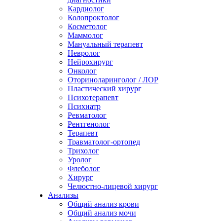
Кардиолог
Колопроктолог
Косметолог
Маммолог
Мануальный терапевт
Невролог
Нейрохирург
Онколог
Оториноларинголог / ЛОР
Пластический хирург
Психотерапевт
Психиатр
Ревматолог
Рентгенолог
Терапевт
Травматолог-ортопед
Трихолог
Уролог
Флеболог
Хирург
Челюстно-лицевой хирург
Анализы
Общий анализ крови
Общий анализ мочи