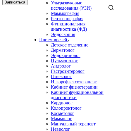
Записаться
Ультразвуковые
исследования (УЗИ)
Маммография
Рентгенография
Функциональная
диагностика (ФД)
Эндоскопия
Прием врачей
Детское отделение
Дерматолог
Эндокринолог
Пульмонолог
Андролог
Гастроэнтеролог
Гинеколог
Иглорефлексотерапевт
Кабинет физиотерапии
Кабинет функциональной
диагностики
Кардиолог
Колопроктолог
Косметолог
Маммолог
Мануальный терапевт
Невролог