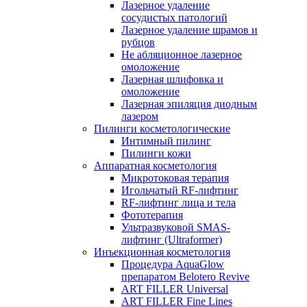
Лазерное удаление
сосудистых патологий
Лазерное удаление шрамов и
рубцов
Не абляционное лазерное
омоложение
Лазерная шлифовка и
омоложение
Лазерная эпиляция диодным
лазером
Пилинги косметологические
Интимный пилинг
Пилинги кожи
Аппаратная косметология
Микротоковая терапия
Игольчатый RF-лифтинг
RF-лифтинг лица и тела
Фототерапия
Ультразвуковой SMAS-
лифтинг (Ultraformer)
Инъекционная косметология
Процедура AquaGlow
препаратом Belotero Revive
ART FILLER Universal
ART FILLER Fine Lines