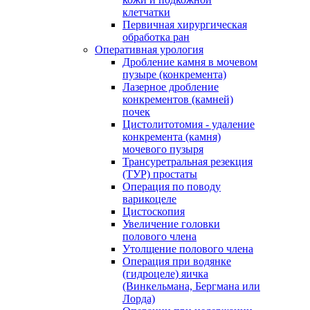
клетчатки
Первичная хирургическая
обработка ран
Оперативная урология
Дробление камня в мочевом
пузыре (конкремента)
Лазерное дробление
конкрементов (камней)
почек
Цистолитотомия - удаление
конкремента (камня)
мочевого пузыря
Трансуретральная резекция
(ТУР) простаты
Операция по поводу
варикоцеле
Цистоскопия
Увеличение головки
полового члена
Утолщение полового члена
Операция при водянке
(гидроцеле) яичка
(Винкельмана, Бергмана или
Лорда)