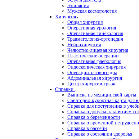
Эпиляция
Мужская косметология
Хирургия
Общая хирургия
Оперативная урология
Оперативная гинекология
Травматология-ортопедия
Нейрохирургия
Челюстно-лицевая хирургия
Пластические операции
Оперативная флебология
Эндоскопическая хирургия
Операции тазового дна
Абдоминальная хирургия
Центр хирургии грыж
Справки
Выписка из медицинской карты
Санаторно-курортная карта для 
Справка для поступления в учебн
Справка о допуске к занятиям сп
Справка о беременности
Справка о временной нетрудоспо
Справка в бассейн
Справка о состоянии здоровья