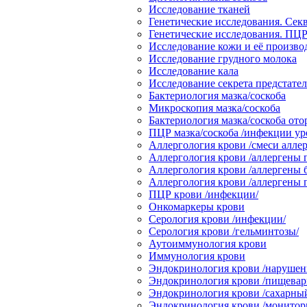
Исследование тканей
Генетические исследования. Сек
Генетические исследования. ПЦР
Исследование кожи и её произв
Исследование грудного молока
Исследование кала
Исследование секрета предстате
Бактериология мазка/соскоба
Микроскопия мазка/соскоба
Бактериология мазка/соскоба от
ПЦР мазка/соскоба /инфекции ур
Аллергология крови /смеси аллер
Аллергология крови /аллергены 
Аллергология крови /аллергены 
Аллергология крови /аллергены
ПЦР крови /инфекции/
Онкомаркеры крови
Серология крови /инфекции/
Серология крови /гельминтозы/
Аутоиммунология крови
Иммунология крови
Эндокринология крови /нарушени
Эндокринология крови /пищевари
Эндокринология крови /сахарный
Эндокринология крови /монитор