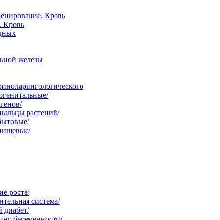
венирование. Кровь
. Кровь
одных
льной железы
ориноларингологического
огенитальные/
генов/
пыльцы растений/
бытовые/
 пищевые/
е роста/
тельная система/
 диабет/
инг беременности/