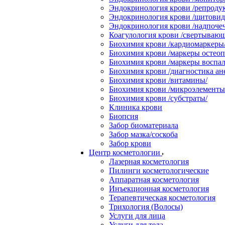
Эндокринология крови /репродук
Эндокринология крови /щитовидн
Эндокринология крови /надпоче
Коагулология крови /свертывающ
Биохимия крови /кардиомаркеры
Биохимия крови /маркеры остеоп
Биохимия крови /маркеры воспал
Биохимия крови /диагностика ан
Биохимия крови /витамины/
Биохимия крови /микроэлементы
Биохимия крови /субстраты/
Клиника крови
Биопсия
Забор биоматериала
Забор мазка/соскоба
Забор крови
Центр косметологии
Лазерная косметология
Пилинги косметологические
Аппаратная косметология
Инъекционная косметология
Терапевтическая косметология
Трихология (Волосы)
Услуги для лица
Услуги для тела