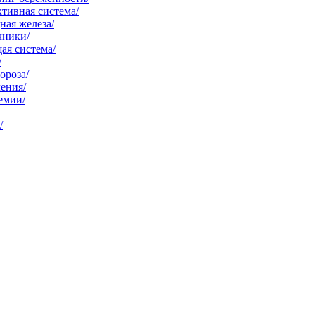
тивная система/
ая железа/
чники/
ая система/
/
ороза/
ения/
емии/
/