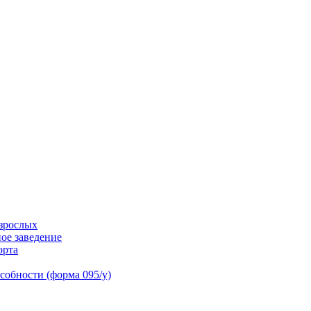
взрослых
ое заведение
орта
собности (форма 095/у)