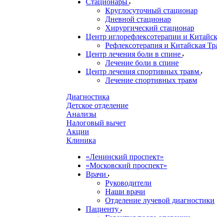
Стационары
Круглосуточный стационар
Дневной стационар
Хирургический стационар
Центр иглорефлексотерапии и Китай
Рефлексотерапия и Китайская Т
Центр лечения боли в спине
Лечение боли в спине
Центр лечения спортивных травм
Лечение спортивных травм
Диагностика
Детское отделение
Анализы
Налоговый вычет
Акции
Клиника
«Ленинский проспект»
«Московский проспект»
Врачи
Руководители
Наши врачи
Отделение лучевой диагностики
Пациенту