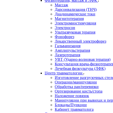
Физиотерапия, массаж и ЛФК
Массаж
Дарсонвализация (ТНЧ)
Диадинамические токи
Магнитотерапия
Электромиостимуляция
Электросон
Ультразвуковая терапия
Фонофорез
Лекарственный электрофорез
Гальванизация
Амплипульстерапия
Лазеротерапия
УВТ (Ударно-волновая терапия)
Консультация врача-физиотерапе
Лечебная физкультура (ЛФК)
Центр травматологии
Изготовление разгрузочных стел
Операции/манипуляции
Обработка ран/перевязки
Ортезирование кисть/стопа
Наложение повязок
Манипуляции при вывихах и пе
Блокады/Пункции
Кабинет травматолога