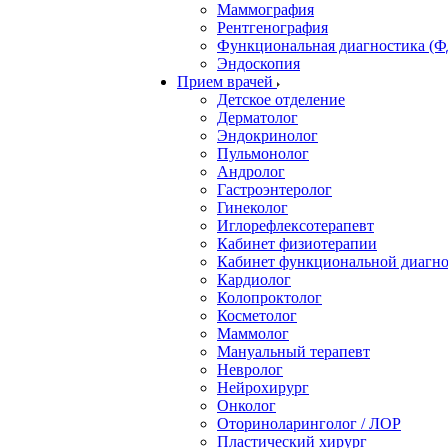
Маммография
Рентгенография
Функциональная диагностика (Ф
Эндоскопия
Прием врачей
Детское отделение
Дерматолог
Эндокринолог
Пульмонолог
Андролог
Гастроэнтеролог
Гинеколог
Иглорефлексотерапевт
Кабинет физиотерапии
Кабинет функциональной диагн
Кардиолог
Колопроктолог
Косметолог
Маммолог
Мануальный терапевт
Невролог
Нейрохирург
Онколог
Оториноларинголог / ЛОР
Пластический хирург