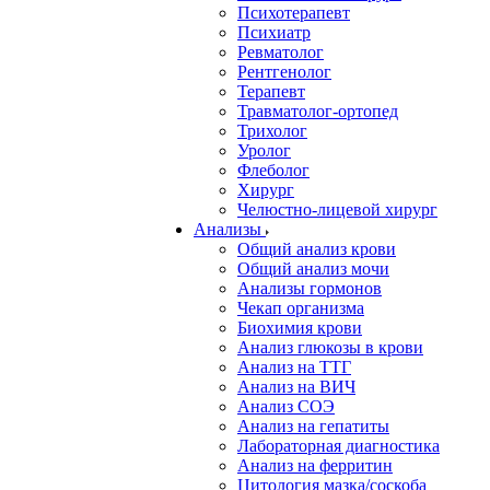
Психотерапевт
Психиатр
Ревматолог
Рентгенолог
Терапевт
Травматолог-ортопед
Трихолог
Уролог
Флеболог
Хирург
Челюстно-лицевой хирург
Анализы
Общий анализ крови
Общий анализ мочи
Анализы гормонов
Чекап организма
Биохимия крови
Анализ глюкозы в крови
Анализ на ТТГ
Анализ на ВИЧ
Анализ СОЭ
Анализ на гепатиты
Лабораторная диагностика
Анализ на ферритин
Цитология мазка/соскоба