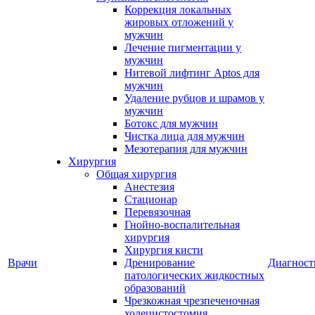
Коррекция локальных
жировых отложений у
мужчин
Лечение пигментации у
мужчин
Нитевой лифтинг Aptos для
мужчин
Удаление рубцов и шрамов у
мужчин
Ботокс для мужчин
Чистка лица для мужчин
Мезотерапия для мужчин
Хирургия
Общая хирургия
Анестезия
Стационар
Перевязочная
Гнойно-воспалительная
хирургия
Хирургия кисти
Врачи
Дренирование
Диагност
патологических жидкостных
образований
Чрезкожная чрезпеченочная
холецистостомия,