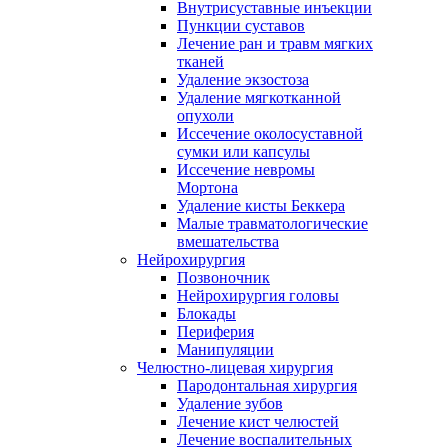
Внутрисуставные инъекции
Пункции суставов
Лечение ран и травм мягких
тканей
Удаление экзостоза
Удаление мягкотканной
опухоли
Иссечение околосуставной
сумки или капсулы
Иссечение невромы
Мортона
Удаление кисты Беккера
Малые травматологические
вмешательства
Нейрохирургия
Позвоночник
Нейрохирургия головы
Блокады
Периферия
Манипуляции
Челюстно-лицевая хирургия
Пародонтальная хирургия
Удаление зубов
Лечение кист челюстей
Лечение воспалительных