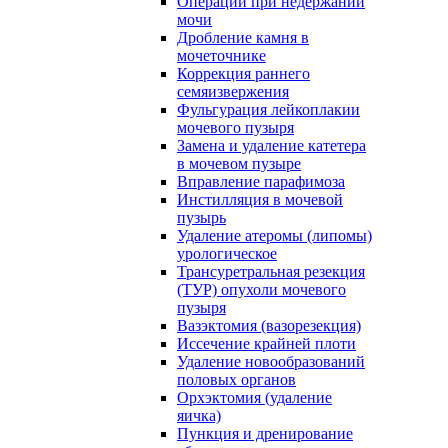
Операции при недержании
мочи
Дробление камня в
мочеточнике
Коррекция раннего
семяизвержения
Фульгурация лейкоплакии
мочевого пузыря
Замена и удаление катетера
в мочевом пузыре
Вправление парафимоза
Инстилляция в мочевой
пузырь
Удаление атеромы (липомы)
урологическое
Трансуретральная резекция
(ТУР) опухоли мочевого
пузыря
Вазэктомия (вазорезекция)
Иссечение крайней плоти
Удаление новообразований
половых органов
Орхэктомия (удаление
яичка)
Пункция и дренирование