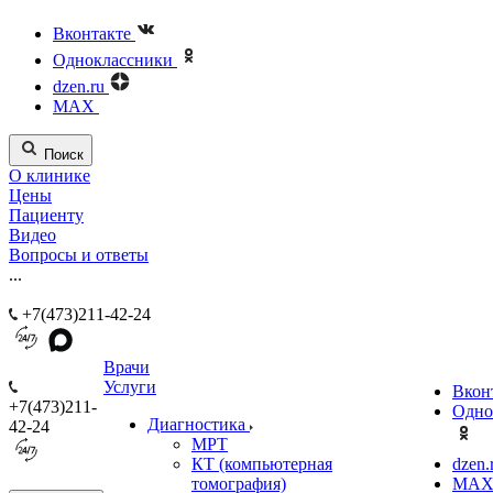
Вконтакте
Одноклассники
dzen.ru
MAX
Поиск
О клинике
Цены
Пациенту
Видео
Вопросы и ответы
...
+7(473)211-42-24
Врачи
Услуги
Вкон
+7(473)211-
Одно
Диагностика
42-24
МРТ
КТ (компьютерная
dzen.
томография)
MA