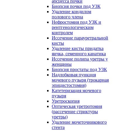
абсцесса почки
Биопсия почки под УЗК
Удаление кондилом
полового члена
Нефростомия под УЗК и
рентгенологическим
контролем
Иссечение парауретральной
кисты
Удаление кисты придатка
яичка, семенного канатика
Иссечение полипа уретры у
женщины
Биопсия простаты под УЗК
Надлобковая пункция
мочевого пузыря (трокарная
эпицистостомия)
Катетеризация мочевого
пузыря
Уретроскопия
Оптическая уретротомия
(рассечение стриктуры
уретры)
Удаление мочеточникового
стента