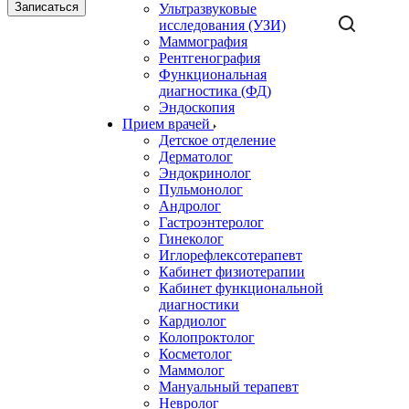
Записаться
Ультразвуковые
исследования (УЗИ)
Маммография
Рентгенография
Функциональная
диагностика (ФД)
Эндоскопия
Прием врачей
Детское отделение
Дерматолог
Эндокринолог
Пульмонолог
Андролог
Гастроэнтеролог
Гинеколог
Иглорефлексотерапевт
Кабинет физиотерапии
Кабинет функциональной
диагностики
Кардиолог
Колопроктолог
Косметолог
Маммолог
Мануальный терапевт
Невролог