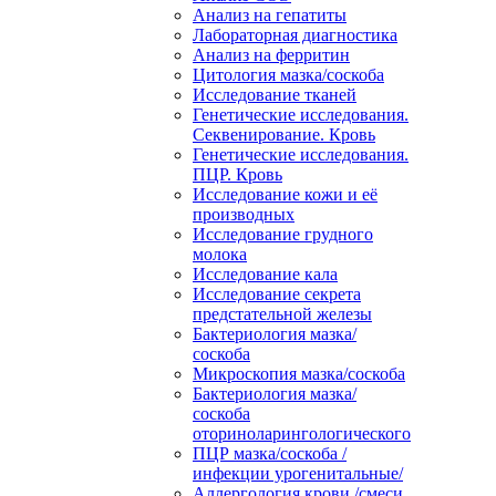
Анализ на гепатиты
Лабораторная диагностика
Анализ на ферритин
Цитология мазка/соскоба
Исследование тканей
Генетические исследования.
Секвенирование. Кровь
Генетические исследования.
ПЦР. Кровь
Исследование кожи и её
производных
Исследование грудного
молока
Исследование кала
Исследование секрета
предстательной железы
Бактериология мазка/
соскоба
Микроскопия мазка/соскоба
Бактериология мазка/
соскоба
оториноларингологического
ПЦР мазка/соскоба /
инфекции урогенитальные/
Аллергология крови /смеси