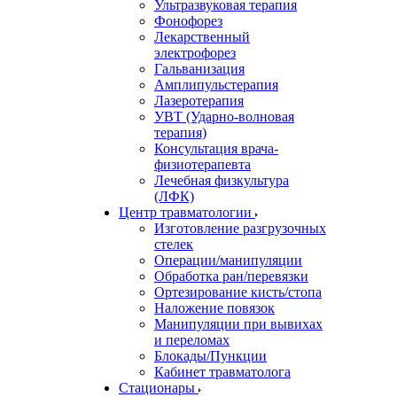
Ультразвуковая терапия
Фонофорез
Лекарственный
электрофорез
Гальванизация
Амплипульстерапия
Лазеротерапия
УВТ (Ударно-волновая
терапия)
Консультация врача-
физиотерапевта
Лечебная физкультура
(ЛФК)
Центр травматологии
Изготовление разгрузочных
стелек
Операции/манипуляции
Обработка ран/перевязки
Ортезирование кисть/стопа
Наложение повязок
Манипуляции при вывихах
и переломах
Блокады/Пункции
Кабинет травматолога
Стационары