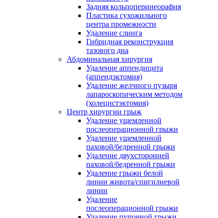
Задняя кольпоперинеорафия
Пластика сухожильного
центра промежности
Удаление слинга
Гибридная реконструкция
тазового дна
Абдоминальная хирургия
Удаление аппендицита
(аппендэктомия)
Удаление желчного пузыря
лапароскопическим методом
(холецистэктомия)
Центр хирургии грыж
Удаление ущемленной
послеоперационной грыжи
Удаление ущемленной
паховой/бедренной грыжи
Удаление двухсторонней
паховой/бедренной грыжи
Удаление грыжи белой
линии живота/спигилиевой
линии
Удаление
послеоперационной грыжи
Удаление пупочной грыжи