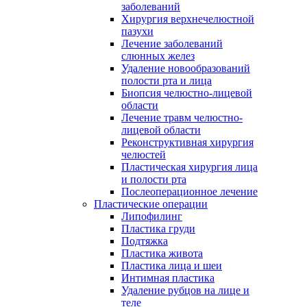
заболеваний
Хирургия верхнечелюстной
пазухи
Лечение заболеваний
слюнных желез
Удаление новообразований
полости рта и лица
Биопсия челюстно-лицевой
области
Лечение травм челюстно-
лицевой области
Реконструктивная хирургия
челюстей
Пластическая хирургия лица
и полости рта
Послеоперационное лечение
Пластические операции
Липофилинг
Пластика груди
Подтяжка
Пластика живота
Пластика лица и шеи
Интимная пластика
Удаление рубцов на лице и
теле