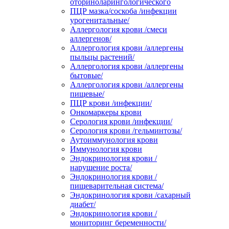
оториноларингологического
ПЦР мазка/соскоба /инфекции
урогенитальные/
Аллергология крови /смеси
аллергенов/
Аллергология крови /аллергены
пыльцы растений/
Аллергология крови /аллергены
бытовые/
Аллергология крови /аллергены
пищевые/
ПЦР крови /инфекции/
Онкомаркеры крови
Серология крови /инфекции/
Серология крови /гельминтозы/
Аутоиммунология крови
Иммунология крови
Эндокринология крови /
нарушение роста/
Эндокринология крови /
пищеварительная система/
Эндокринология крови /сахарный
диабет/
Эндокринология крови /
мониторинг беременности/