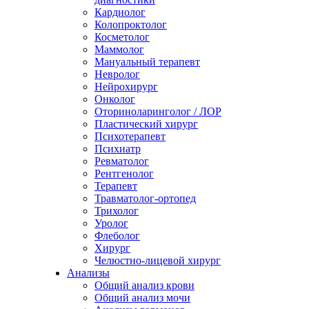
Кардиолог
Колопроктолог
Косметолог
Маммолог
Мануальный терапевт
Невролог
Нейрохирург
Онколог
Оториноларинголог / ЛОР
Пластический хирург
Психотерапевт
Психиатр
Ревматолог
Рентгенолог
Терапевт
Травматолог-ортопед
Трихолог
Уролог
Флеболог
Хирург
Челюстно-лицевой хирург
Анализы
Общий анализ крови
Общий анализ мочи