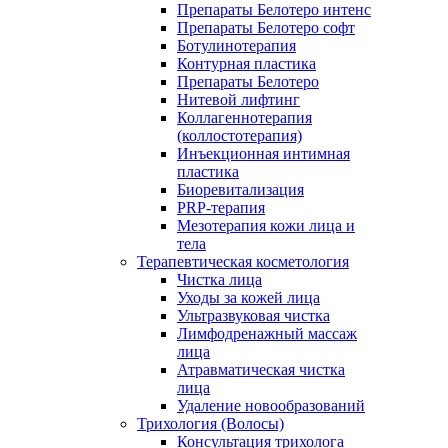
Препараты Белотеро интенс
Препараты Белотеро софт
Ботулинотерапия
Контурная пластика
Препараты Белотеро
Нитевой лифтинг
Коллагеннотерапия
(коллостотерапия)
Инъекционная интимная
пластика
Биоревитализация
PRP-терапия
Мезотерапия кожи лица и
тела
Терапевтическая косметология
Чистка лица
Уходы за кожей лица
Ультразвуковая чистка
Лимфодренажный массаж
лица
Атравматическая чистка
лица
Удаление новообразований
Трихология (Волосы)
Консультация трихолога