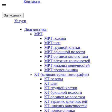
Контакты
Записаться
Услуги
Диагностика
МРТ
МРТ головы
МРТ шеи
МРТ грудной клетки
МРТ брюшной полости
МРТ органов малого таза
МРТ верхних конечностей
МРТ нижних конечностей
МРТ позвоночника
КТ (компьютерная томография)
КТ головы
КТ шеи
КТ грудной клетки
КТ брюшной полости
КТ органов малого таза
КТ верхних конечностей
КТ нижних конечностей
КТ позвоночника