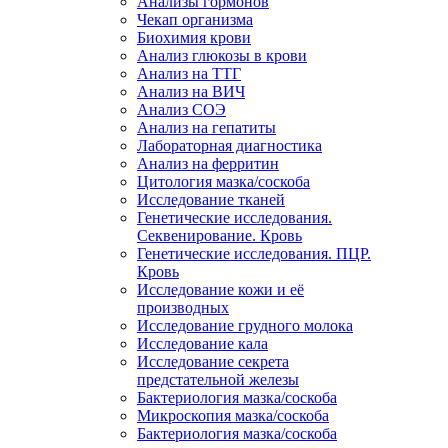
Анализы гормонов
Чекап организма
Биохимия крови
Анализ глюкозы в крови
Анализ на ТТГ
Анализ на ВИЧ
Анализ СОЭ
Анализ на гепатиты
Лабораторная диагностика
Анализ на ферритин
Цитология мазка/соскоба
Исследование тканей
Генетические исследования.
Секвенирование. Кровь
Генетические исследования. ПЦР.
Кровь
Исследование кожи и её
производных
Исследование грудного молока
Исследование кала
Исследование секрета
предстательной железы
Бактериология мазка/соскоба
Микроскопия мазка/соскоба
Бактериология мазка/соскоба