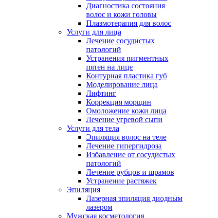
Диагностика состояния
волос и кожи головы
Плазмотерапия для волос
Услуги для лица
Лечение сосудистых
патологий
Устранения пигментных
пятен на лице
Контурная пластика губ
Моделирование лица
Лифтинг
Коррекция морщин
Омоложение кожи лица
Лечение угревой сыпи
Услуги для тела
Эпиляция волос на теле
Лечение гипергидроза
Избавление от сосудистых
патологий
Лечение рубцов и шрамов
Устранение растяжек
Эпиляция
Лазерная эпиляция диодным
лазером
Мужская косметология