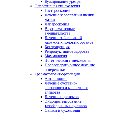
Бужирование уретры
Оперативная гинекология
Гистероскопия
Лечение заболеваний шейки
матки
Лапароскопия
Внутриматочные
вмешательства
Лечение заболеваний
наружных половых органов
Контрацепция
Репродуктивное здоровье
Маммология
Эстетическая гинекология
Послеоперационное лечение
и перевязки
Травматология-ортопедия
Артроскопия
Лечение суставно-
связочного и мышечного
аппарата
Лечение переломов
Эндопротезирование
тазобедренных суставов
Связки и сухожилия