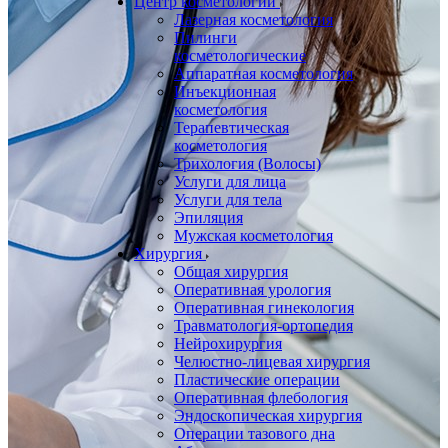
Центр косметологии
Лазерная косметология
Пилинги
косметологические
Аппаратная косметология
Инъекционная
косметология
Терапевтическая
косметология
Трихология (Волосы)
Услуги для лица
Услуги для тела
Эпиляция
Мужская косметология
Хирургия
Общая хирургия
Оперативная урология
Оперативная гинекология
Травматология-ортопедия
Нейрохирургия
Челюстно-лицевая хирургия
Пластические операции
Оперативная флебология
Эндоскопическая хирургия
Операции тазового дна