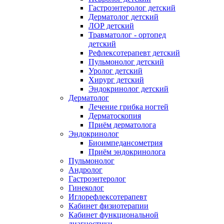
Гастроэнтеролог детский
Дерматолог детский
ЛОР детский
Травматолог - ортопед
детский
Рефлексотерапевт детский
Пульмонолог детский
Уролог детский
Хирург детский
Эндокринолог детский
Дерматолог
Лечение грибка ногтей
Дерматоскопия
Приём дерматолога
Эндокринолог
Биоимпедансометрия
Приём эндокринолога
Пульмонолог
Андролог
Гастроэнтеролог
Гинеколог
Иглорефлексотерапевт
Кабинет физиотерапии
Кабинет функциональной
диагностики