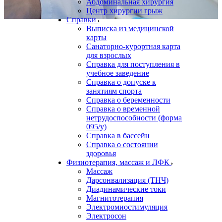
Абдоминальная хирургия
Центр хирургии грыж
Справки
Выписка из медицинской
карты
Санаторно-курортная карта
для взрослых
Справка для поступления в
учебное заведение
Справка о допуске к
занятиям спорта
Справка о беременности
Справка о временной
нетрудоспособности (форма
095/у)
Справка в бассейн
Справка о состоянии
здоровья
Физиотерапия, массаж и ЛФК
Массаж
Дарсонвализация (ТНЧ)
Диадинамические токи
Магнитотерапия
Электромиостимуляция
Электросон