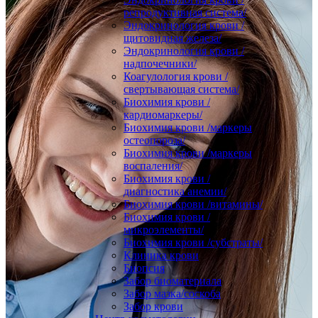
репродуктивная система/
Эндокринология крови /
щитовидная железа/
Эндокринология крови /
надпочечники/
Коагулология крови /
свертывающая система/
Биохимия крови /
кардиомаркеры/
Биохимия крови /маркеры
остеопороза/
Биохимия крови /маркеры
воспаления/
Биохимия крови /
диагностика анемии/
Биохимия крови /витамины/
Биохимия крови /
микроэлементы/
Биохимия крови /субстраты/
Клиника крови
Биопсия
Забор биоматериала
Забор мазка/соскоба
Забор крови