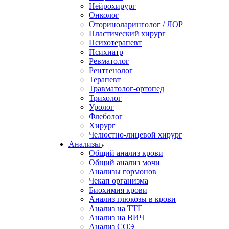
Нейрохирург
Онколог
Оториноларинголог / ЛОР
Пластический хирург
Психотерапевт
Психиатр
Ревматолог
Рентгенолог
Терапевт
Травматолог-ортопед
Трихолог
Уролог
Флеболог
Хирург
Челюстно-лицевой хирург
Анализы
Общий анализ крови
Общий анализ мочи
Анализы гормонов
Чекап организма
Биохимия крови
Анализ глюкозы в крови
Анализ на ТТГ
Анализ на ВИЧ
Анализ СОЭ