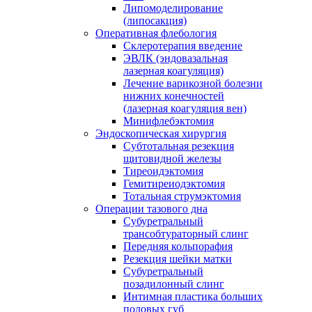
Липомоделирование
(липосакция)
Оперативная флебология
Склеротерапия введение
ЭВЛК (эндовазальная
лазерная коагуляция)
Лечение варикозной болезни
нижних конечностей
(лазерная коагуляция вен)
Минифлебэктомия
Эндоскопическая хирургия
Субтотальная резекция
щитовидной железы
Тиреоидэктомия
Гемитиреиодэктомия
Тотальная струмэктомия
Операции тазового дна
Субуретральный
трансобтураторный слинг
Передняя кольпорафия
Резекция шейки матки
Субуретральный
позадилонный слинг
Интимная пластика больших
половых губ