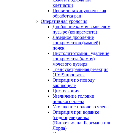
клетчатки
Первичная хирургическая
обработка ран
Оперативная урология
Дробление камня в мочевом
пузыре (конкремента)
Лазерное дробление
конкрементов (камней)
почек
Цистолитотомия - удаление
конкремента (камня)
мочевого пузыря
Трансуретральная резекция
(ТУР) простаты
Операция по поводу
варикоцеле
Цистоскопия
Увеличение головки
полового члена
Утолщение полового члена
Операция при водянке
(гидроцеле) яичка
(Винкельмана, Бергмана или
Лорда)