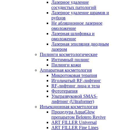
Лазерное удаление
сосудистых патологий
Лазерное удаление шрамов и
рубцов
Не абляционное лазерное
омоложение
Лазерная шлифовка и
омоложение
Лазерная эпиляция диодным
лазером
Пилинги косметологические
Интимный пилинг
Пилинги кожи
Аппаратная косметология
Микротоковая терапия
Игольчатый RF-лифтинг
RF-лифтинг лица и тела
Фототерапия
Ультразвуковой SMAS-
лифтинг (Ultraformer)
Инъекционная косметология
Процедура AquaGlow
препаратом Belotero Revive
ART FILLER Universal
ART FILLER Fine Lines