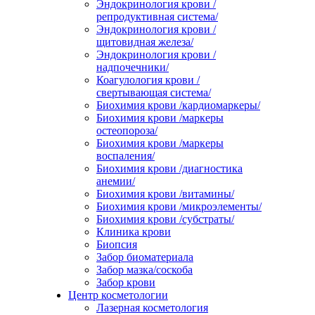
Эндокринология крови /
репродуктивная система/
Эндокринология крови /
щитовидная железа/
Эндокринология крови /
надпочечники/
Коагулология крови /
свертывающая система/
Биохимия крови /кардиомаркеры/
Биохимия крови /маркеры
остеопороза/
Биохимия крови /маркеры
воспаления/
Биохимия крови /диагностика
анемии/
Биохимия крови /витамины/
Биохимия крови /микроэлементы/
Биохимия крови /субстраты/
Клиника крови
Биопсия
Забор биоматериала
Забор мазка/соскоба
Забор крови
Центр косметологии
Лазерная косметология