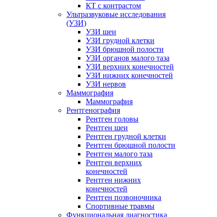
КТ с контрастом
Ультразвуковые исследования
(УЗИ)
УЗИ шеи
УЗИ грудной клетки
УЗИ брюшной полости
УЗИ органов малого таза
УЗИ верхних конечностей
УЗИ нижних конечностей
УЗИ нервов
Маммография
Маммография
Рентгенография
Рентген головы
Рентген шеи
Рентген грудной клетки
Рентген брюшной полости
Рентген малого таза
Рентген верхних
конечностей
Рентген нижних
конечностей
Рентген позвоночника
Спортивные травмы
Функциональная диагностика