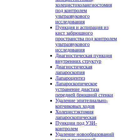
холецистохолангиостомия
под контролем
ультразвукового
исследования
Пункция и аспирация из
кист забрюшного
пространства под контролем
ультразвукового
исследования
Диагностическая пункция
внутренних структур
Диагностическая
лапароскопия
Лапароцентез
Лапароскопическое
устранение диастаза
передней брюшной стенки
Удаление эпителиально-
копчиковых ходов
Холецистэктомия
лапароскопическая
Пункции под УЗИ-
контролем
Удаление новообразований
кожи и подкожной