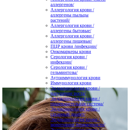
аллергенов/
Аллергология крови /
аллергены пыльцы
растений/
Аллергология крови /
аллергены бытовые/
Аллергология крови /
аллергены пищевые/
ПЦР крови /инфекции/
Онкомаркеры крови
Серология крови /
инфекции/
Серология крови /
гельминтозы/
Аутоиммунология крови
Иммунология крови
Эндокринология крови /
нарушение роста/
Эндокринология крови /
пищеварительная система/
Эндокринология крови /
сахарный диабет/
Эндокринология крови /
мониторинг беременности/
Эндокринология крови /