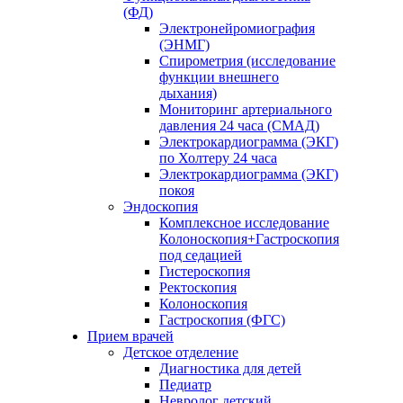
(ФД)
Электронейромиография
(ЭНМГ)
Спирометрия (исследование
функции внешнего
дыхания)
Мониторинг артериального
давления 24 часа (СМАД)
Электрокардиограмма (ЭКГ)
по Холтеру 24 часа
Электрокардиограмма (ЭКГ)
покоя
Эндоскопия
Комплексное исследование
Колоноскопия+Гастроскопия
под седацией
Гистероскопия
Ректоскопия
Колоноскопия
Гастроскопия (ФГС)
Прием врачей
Детское отделение
Диагностика для детей
Педиатр
Невролог детский