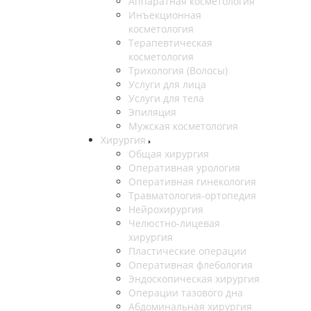
Аппаратная косметология
Инъекционная
косметология
Терапевтическая
косметология
Трихология (Волосы)
Услуги для лица
Услуги для тела
Эпиляция
Мужская косметология
Хирургия
Общая хирургия
Оперативная урология
Оперативная гинекология
Травматология-ортопедия
Нейрохирургия
Челюстно-лицевая
хирургия
Пластические операции
Оперативная флебология
Эндоскопическая хирургия
Операции тазового дна
Абдоминальная хирургия