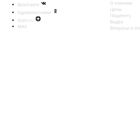
О клинике
Вконтакте
Цены
Одноклассники
Пациенту
dzen.ru
Видео
MAX
Вопросы и от