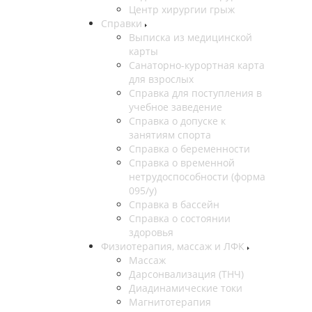
Центр хирургии грыж
Справки
Выписка из медицинской
карты
Санаторно-курортная карта
для взрослых
Справка для поступления в
учебное заведение
Справка о допуске к
занятиям спорта
Справка о беременности
Справка о временной
нетрудоспособности (форма
095/у)
Справка в бассейн
Справка о состоянии
здоровья
Физиотерапия, массаж и ЛФК
Массаж
Дарсонвализация (ТНЧ)
Диадинамические токи
Магнитотерапия