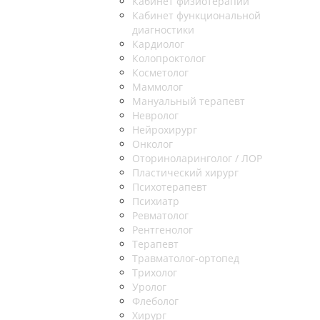
Кабинет физиотерапии
Кабинет функциональной
диагностики
Кардиолог
Колопроктолог
Косметолог
Маммолог
Мануальный терапевт
Невролог
Нейрохирург
Онколог
Оториноларинголог / ЛОР
Пластический хирург
Психотерапевт
Психиатр
Ревматолог
Рентгенолог
Терапевт
Травматолог-ортопед
Трихолог
Уролог
Флеболог
Хирург