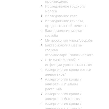
производных
Исследование грудного
молока
Исследование кала
Исследование секрета
предстательной железы
Бактериология мазка/
соскоба
Микроскопия мазка/соскоба
Бактериология мазка/
соскоба
оториноларингологического
ПЦР мазка/соскоба /
инфекции урогенитальные/
Аллергология крови /смеси
аллергенов/
Аллергология крови /
аллергены пыльцы
растений/
Аллергология крови /
аллергены бытовые/
Аллергология крови /
аллергены пищевые/