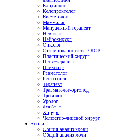
Кардиолог
Колопроктолог
Косметолог
Маммолог
Мануальный терапевт
Невролог
Нейрохирург
Онколог
Оториноларинголог / ЛОР
Пластический хирург
Психотерапевт
Психиатр
Ревматолог
Рентгенолог
Терапевт
Травматолог-ортопед
Трихолог
Уролог
Флеболог
Хирург
Челюстно-лицевой хирург
Анализы
Общий анализ крови
Общий анализ мочи