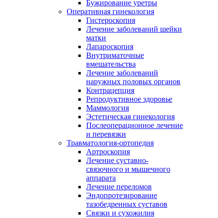
Бужирование уретры
Оперативная гинекология
Гистероскопия
Лечение заболеваний шейки
матки
Лапароскопия
Внутриматочные
вмешательства
Лечение заболеваний
наружных половых органов
Контрацепция
Репродуктивное здоровье
Маммология
Эстетическая гинекология
Послеоперационное лечение
и перевязки
Травматология-ортопедия
Артроскопия
Лечение суставно-
связочного и мышечного
аппарата
Лечение переломов
Эндопротезирование
тазобедренных суставов
Связки и сухожилия