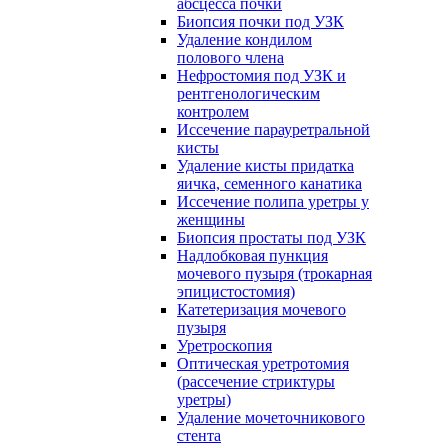
абсцесса почки
Биопсия почки под УЗК
Удаление кондилом
полового члена
Нефростомия под УЗК и
рентгенологическим
контролем
Иссечение парауретральной
кисты
Удаление кисты придатка
яичка, семенного канатика
Иссечение полипа уретры у
женщины
Биопсия простаты под УЗК
Надлобковая пункция
мочевого пузыря (трокарная
эпицистостомия)
Катетеризация мочевого
пузыря
Уретроскопия
Оптическая уретротомия
(рассечение стриктуры
уретры)
Удаление мочеточникового
стента