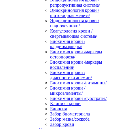
репродуктивная система/
Эндокринология крови /
щитовидная железа/
Эндокринология крови /
надпочечники/
Коагулология крови /
свертывающая система/
Биохимия крови /
кардиомаркеры/
Биохимия крови /маркеры
остеопороза/
Биохимия крови /маркеры
воспаления/
Биохимия крови /
диагностика анемии/
Биохимия крови /витамины/
Биохимия крови /
микроэлементы/
Биохимия крови /субстраты/
Клиника крови
Биопсия
Забор биоматериала
Забор мазка/соскоба
Забор крови