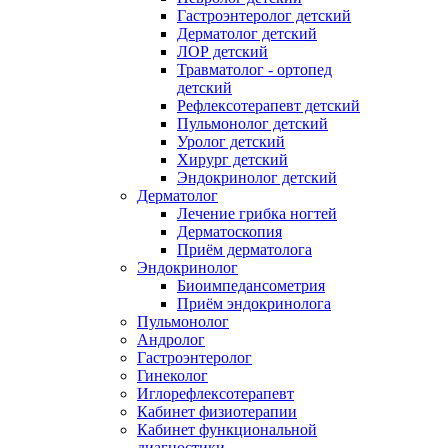
Гастроэнтеролог детский
Дерматолог детский
ЛОР детский
Травматолог - ортопед
детский
Рефлексотерапевт детский
Пульмонолог детский
Уролог детский
Хирург детский
Эндокринолог детский
Дерматолог
Лечение грибка ногтей
Дерматоскопия
Приём дерматолога
Эндокринолог
Биоимпедансометрия
Приём эндокринолога
Пульмонолог
Андролог
Гастроэнтеролог
Гинеколог
Иглорефлексотерапевт
Кабинет физиотерапии
Кабинет функциональной
диагностики