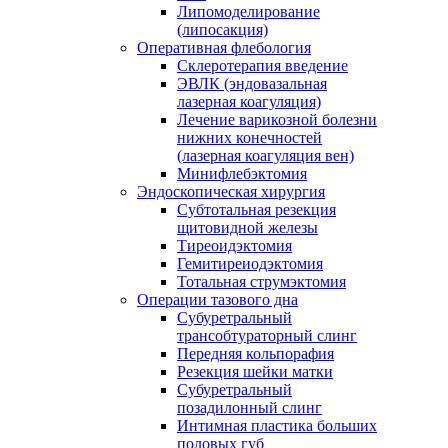
Липомоделирование
(липосакция)
Оперативная флебология
Склеротерапия введение
ЭВЛК (эндовазальная
лазерная коагуляция)
Лечение варикозной болезни
нижних конечностей
(лазерная коагуляция вен)
Минифлебэктомия
Эндоскопическая хирургия
Субтотальная резекция
щитовидной железы
Тиреоидэктомия
Гемитиреиодэктомия
Тотальная струмэктомия
Операции тазового дна
Субуретральный
трансобтураторный слинг
Передняя кольпорафия
Резекция шейки матки
Субуретральный
позадилонный слинг
Интимная пластика больших
половых губ