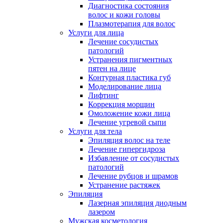
Диагностика состояния
волос и кожи головы
Плазмотерапия для волос
Услуги для лица
Лечение сосудистых
патологий
Устранения пигментных
пятен на лице
Контурная пластика губ
Моделирование лица
Лифтинг
Коррекция морщин
Омоложение кожи лица
Лечение угревой сыпи
Услуги для тела
Эпиляция волос на теле
Лечение гипергидроза
Избавление от сосудистых
патологий
Лечение рубцов и шрамов
Устранение растяжек
Эпиляция
Лазерная эпиляция диодным
лазером
Мужская косметология