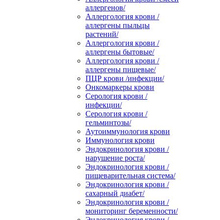
аллергенов/
Аллергология крови /
аллергены пыльцы
растений/
Аллергология крови /
аллергены бытовые/
Аллергология крови /
аллергены пищевые/
ПЦР крови /инфекции/
Онкомаркеры крови
Серология крови /
инфекции/
Серология крови /
гельминтозы/
Аутоиммунология крови
Иммунология крови
Эндокринология крови /
нарушение роста/
Эндокринология крови /
пищеварительная система/
Эндокринология крови /
сахарный диабет/
Эндокринология крови /
мониторинг беременности/
Эндокринология крови /