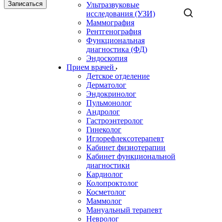
Записаться
Ультразвуковые
исследования (УЗИ)
Маммография
Рентгенография
Функциональная
диагностика (ФД)
Эндоскопия
Прием врачей
Детское отделение
Дерматолог
Эндокринолог
Пульмонолог
Андролог
Гастроэнтеролог
Гинеколог
Иглорефлексотерапевт
Кабинет физиотерапии
Кабинет функциональной
диагностики
Кардиолог
Колопроктолог
Косметолог
Маммолог
Мануальный терапевт
Невролог