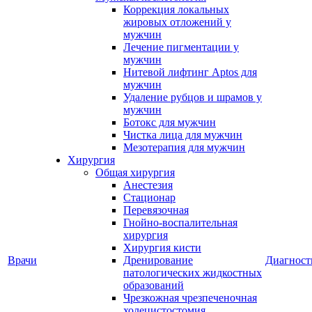
Коррекция локальных
жировых отложений у
мужчин
Лечение пигментации у
мужчин
Нитевой лифтинг Aptos для
мужчин
Удаление рубцов и шрамов у
мужчин
Ботокс для мужчин
Чистка лица для мужчин
Мезотерапия для мужчин
Хирургия
Общая хирургия
Анестезия
Стационар
Перевязочная
Гнойно-воспалительная
хирургия
Хирургия кисти
Врачи
Дренирование
Диагност
патологических жидкостных
образований
Чрезкожная чрезпеченочная
холецистостомия,