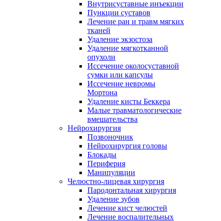
Внутрисуставные инъекции
Пункции суставов
Лечение ран и травм мягких
тканей
Удаление экзостоза
Удаление мягкотканной
опухоли
Иссечение околосуставной
сумки или капсулы
Иссечение невромы
Мортона
Удаление кисты Беккера
Малые травматологические
вмешательства
Нейрохирургия
Позвоночник
Нейрохирургия головы
Блокады
Периферия
Манипуляции
Челюстно-лицевая хирургия
Пародонтальная хирургия
Удаление зубов
Лечение кист челюстей
Лечение воспалительных