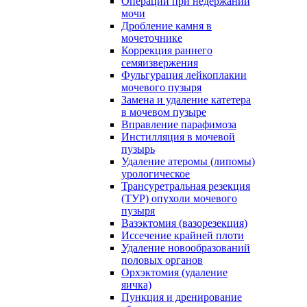
Операции при недержании
мочи
Дробление камня в
мочеточнике
Коррекция раннего
семяизвержения
Фульгурация лейкоплакии
мочевого пузыря
Замена и удаление катетера
в мочевом пузыре
Вправление парафимоза
Инстилляция в мочевой
пузырь
Удаление атеромы (липомы)
урологическое
Трансуретральная резекция
(ТУР) опухоли мочевого
пузыря
Вазэктомия (вазорезекция)
Иссечение крайней плоти
Удаление новообразований
половых органов
Орхэктомия (удаление
яичка)
Пункция и дренирование