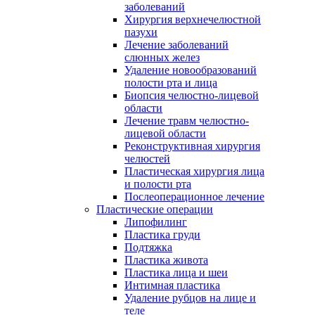
заболеваний
Хирургия верхнечелюстной
пазухи
Лечение заболеваний
слюнных желез
Удаление новообразований
полости рта и лица
Биопсия челюстно-лицевой
области
Лечение травм челюстно-
лицевой области
Реконструктивная хирургия
челюстей
Пластическая хирургия лица
и полости рта
Послеоперационное лечение
Пластические операции
Липофилинг
Пластика груди
Подтяжка
Пластика живота
Пластика лица и шеи
Интимная пластика
Удаление рубцов на лице и
теле