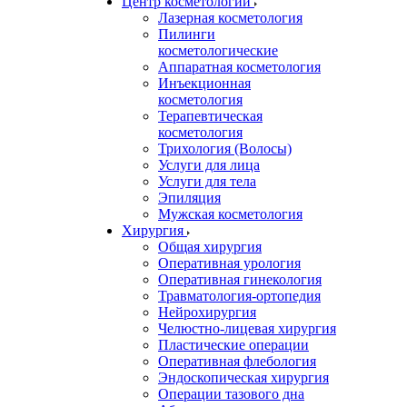
Центр косметологии
Лазерная косметология
Пилинги
косметологические
Аппаратная косметология
Инъекционная
косметология
Терапевтическая
косметология
Трихология (Волосы)
Услуги для лица
Услуги для тела
Эпиляция
Мужская косметология
Хирургия
Общая хирургия
Оперативная урология
Оперативная гинекология
Травматология-ортопедия
Нейрохирургия
Челюстно-лицевая хирургия
Пластические операции
Оперативная флебология
Эндоскопическая хирургия
Операции тазового дна