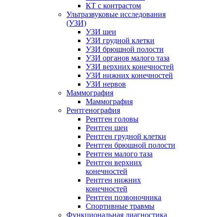
КТ с контрастом
Ультразвуковые исследования
(УЗИ)
УЗИ шеи
УЗИ грудной клетки
УЗИ брюшной полости
УЗИ органов малого таза
УЗИ верхних конечностей
УЗИ нижних конечностей
УЗИ нервов
Маммография
Маммография
Рентгенография
Рентген головы
Рентген шеи
Рентген грудной клетки
Рентген брюшной полости
Рентген малого таза
Рентген верхних
конечностей
Рентген нижних
конечностей
Рентген позвоночника
Спортивные травмы
Функциональная диагностика