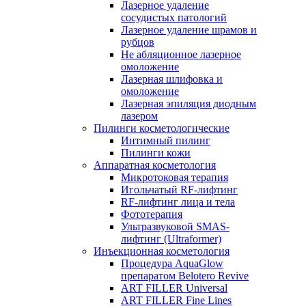
Лазерное удаление
сосудистых патологий
Лазерное удаление шрамов и
рубцов
Не абляционное лазерное
омоложение
Лазерная шлифовка и
омоложение
Лазерная эпиляция диодным
лазером
Пилинги косметологические
Интимный пилинг
Пилинги кожи
Аппаратная косметология
Микротоковая терапия
Игольчатый RF-лифтинг
RF-лифтинг лица и тела
Фототерапия
Ультразвуковой SMAS-
лифтинг (Ultraformer)
Инъекционная косметология
Процедура AquaGlow
препаратом Belotero Revive
ART FILLER Universal
ART FILLER Fine Lines