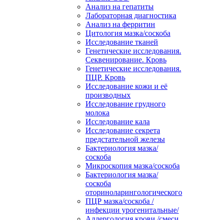
Анализ на гепатиты
Лабораторная диагностика
Анализ на ферритин
Цитология мазка/соскоба
Исследование тканей
Генетические исследования.
Секвенирование. Кровь
Генетические исследования.
ПЦР. Кровь
Исследование кожи и её
производных
Исследование грудного
молока
Исследование кала
Исследование секрета
предстательной железы
Бактериология мазка/
соскоба
Микроскопия мазка/соскоба
Бактериология мазка/
соскоба
оториноларингологического
ПЦР мазка/соскоба /
инфекции урогенитальные/
Аллергология крови /смеси