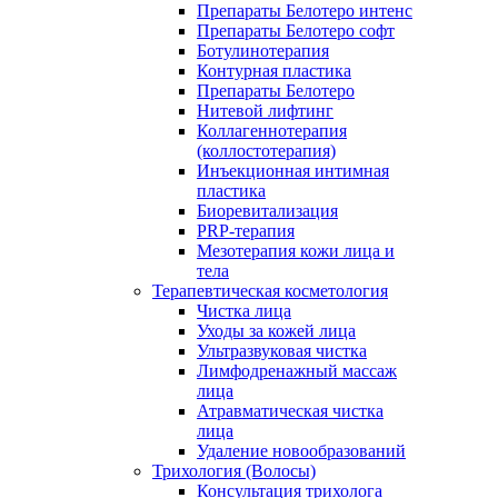
Препараты Белотеро интенс
Препараты Белотеро софт
Ботулинотерапия
Контурная пластика
Препараты Белотеро
Нитевой лифтинг
Коллагеннотерапия
(коллостотерапия)
Инъекционная интимная
пластика
Биоревитализация
PRP-терапия
Мезотерапия кожи лица и
тела
Терапевтическая косметология
Чистка лица
Уходы за кожей лица
Ультразвуковая чистка
Лимфодренажный массаж
лица
Атравматическая чистка
лица
Удаление новообразований
Трихология (Волосы)
Консультация трихолога