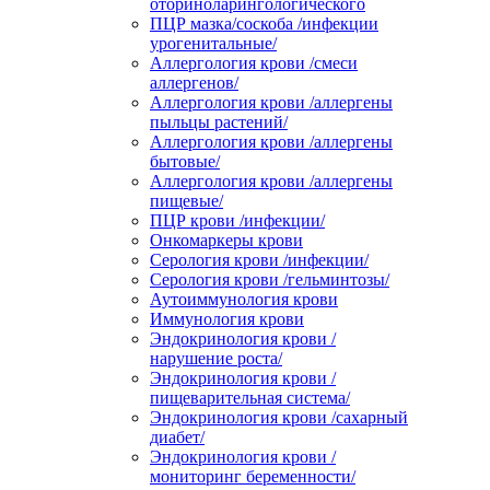
оториноларингологического
ПЦР мазка/соскоба /инфекции
урогенитальные/
Аллергология крови /смеси
аллергенов/
Аллергология крови /аллергены
пыльцы растений/
Аллергология крови /аллергены
бытовые/
Аллергология крови /аллергены
пищевые/
ПЦР крови /инфекции/
Онкомаркеры крови
Серология крови /инфекции/
Серология крови /гельминтозы/
Аутоиммунология крови
Иммунология крови
Эндокринология крови /
нарушение роста/
Эндокринология крови /
пищеварительная система/
Эндокринология крови /сахарный
диабет/
Эндокринология крови /
мониторинг беременности/