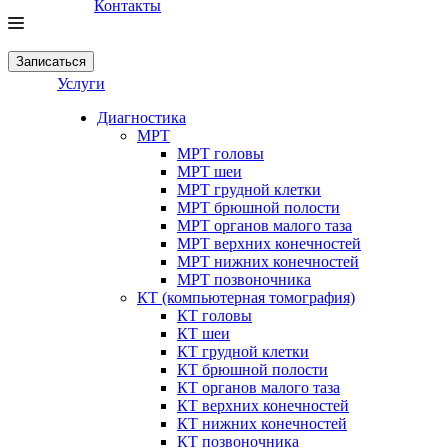
Контакты
Записаться
Услуги
Диагностика
МРТ
МРТ головы
МРТ шеи
МРТ грудной клетки
МРТ брюшной полости
МРТ органов малого таза
МРТ верхних конечностей
МРТ нижних конечностей
МРТ позвоночника
КТ (компьютерная томография)
КТ головы
КТ шеи
КТ грудной клетки
КТ брюшной полости
КТ органов малого таза
КТ верхних конечностей
КТ нижних конечностей
КТ позвоночника