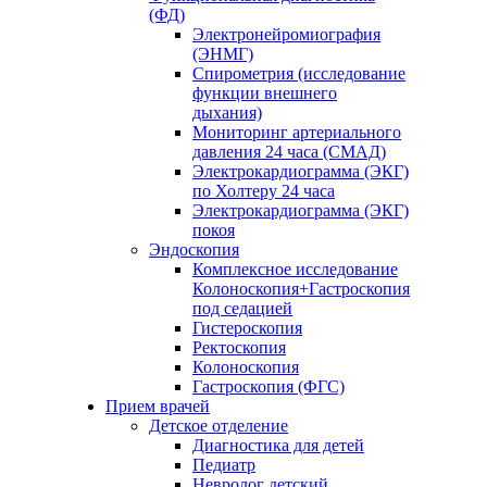
(ФД)
Электронейромиография
(ЭНМГ)
Спирометрия (исследование
функции внешнего
дыхания)
Мониторинг артериального
давления 24 часа (СМАД)
Электрокардиограмма (ЭКГ)
по Холтеру 24 часа
Электрокардиограмма (ЭКГ)
покоя
Эндоскопия
Комплексное исследование
Колоноскопия+Гастроскопия
под седацией
Гистероскопия
Ректоскопия
Колоноскопия
Гастроскопия (ФГС)
Прием врачей
Детское отделение
Диагностика для детей
Педиатр
Невролог детский