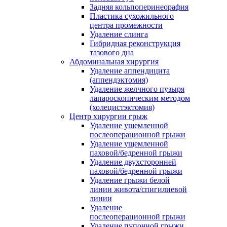
Задняя кольпоперинеорафия
Пластика сухожильного
центра промежности
Удаление слинга
Гибридная реконструкция
тазового дна
Абдоминальная хирургия
Удаление аппендицита
(аппендэктомия)
Удаление желчного пузыря
лапароскопическим методом
(холецистэктомия)
Центр хирургии грыж
Удаление ущемленной
послеоперационной грыжи
Удаление ущемленной
паховой/бедренной грыжи
Удаление двухсторонней
паховой/бедренной грыжи
Удаление грыжи белой
линии живота/спигилиевой
линии
Удаление
послеоперационной грыжи
Удаление пупочной грыжи