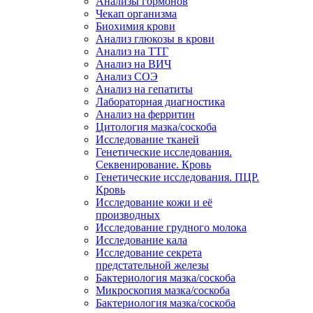
Анализы гормонов
Чекап организма
Биохимия крови
Анализ глюкозы в крови
Анализ на ТТГ
Анализ на ВИЧ
Анализ СОЭ
Анализ на гепатиты
Лабораторная диагностика
Анализ на ферритин
Цитология мазка/соскоба
Исследование тканей
Генетические исследования.
Секвенирование. Кровь
Генетические исследования. ПЦР.
Кровь
Исследование кожи и её
производных
Исследование грудного молока
Исследование кала
Исследование секрета
предстательной железы
Бактериология мазка/соскоба
Микроскопия мазка/соскоба
Бактериология мазка/соскоба