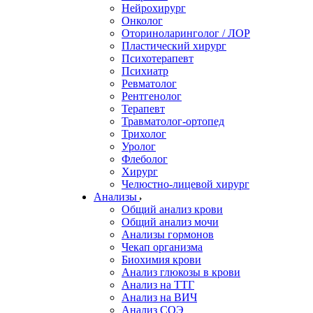
Нейрохирург
Онколог
Оториноларинголог / ЛОР
Пластический хирург
Психотерапевт
Психиатр
Ревматолог
Рентгенолог
Терапевт
Травматолог-ортопед
Трихолог
Уролог
Флеболог
Хирург
Челюстно-лицевой хирург
Анализы
Общий анализ крови
Общий анализ мочи
Анализы гормонов
Чекап организма
Биохимия крови
Анализ глюкозы в крови
Анализ на ТТГ
Анализ на ВИЧ
Анализ СОЭ