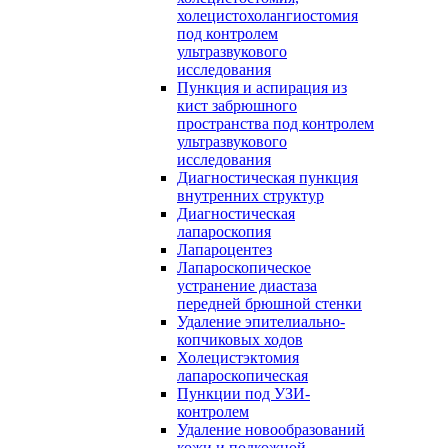
холецистохолангиостомия
под контролем
ультразвукового
исследования
Пункция и аспирация из
кист забрюшного
пространства под контролем
ультразвукового
исследования
Диагностическая пункция
внутренних структур
Диагностическая
лапароскопия
Лапароцентез
Лапароскопическое
устранение диастаза
передней брюшной стенки
Удаление эпителиально-
копчиковых ходов
Холецистэктомия
лапароскопическая
Пункции под УЗИ-
контролем
Удаление новообразований
кожи и подкожной