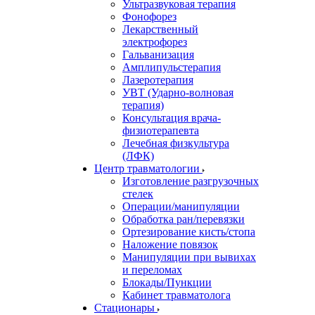
Ультразвуковая терапия
Фонофорез
Лекарственный
электрофорез
Гальванизация
Амплипульстерапия
Лазеротерапия
УВТ (Ударно-волновая
терапия)
Консультация врача-
физиотерапевта
Лечебная физкультура
(ЛФК)
Центр травматологии
Изготовление разгрузочных
стелек
Операции/манипуляции
Обработка ран/перевязки
Ортезирование кисть/стопа
Наложение повязок
Манипуляции при вывихах
и переломах
Блокады/Пункции
Кабинет травматолога
Стационары