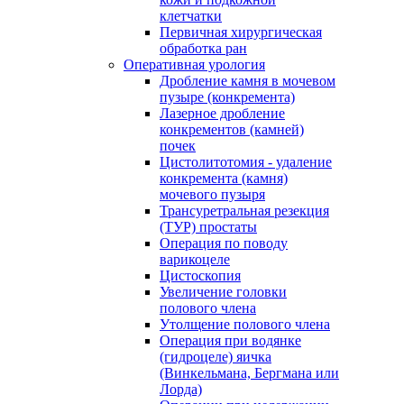
клетчатки
Первичная хирургическая
обработка ран
Оперативная урология
Дробление камня в мочевом
пузыре (конкремента)
Лазерное дробление
конкрементов (камней)
почек
Цистолитотомия - удаление
конкремента (камня)
мочевого пузыря
Трансуретральная резекция
(ТУР) простаты
Операция по поводу
варикоцеле
Цистоскопия
Увеличение головки
полового члена
Утолщение полового члена
Операция при водянке
(гидроцеле) яичка
(Винкельмана, Бергмана или
Лорда)