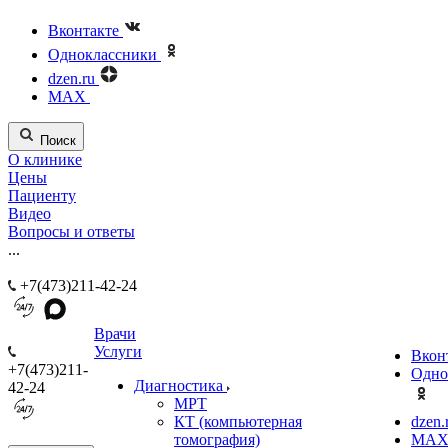
Вконтакте
Одноклассники
dzen.ru
MAX
Поиск
О клинике
Цены
Пациенту
Видео
Вопросы и ответы
...
+7(473)211-42-24
Врачи
Услуги
Вкон
+7(473)211-
Одно
Диагностика
42-24
МРТ
КТ (компьютерная
dzen.
томография)
MA