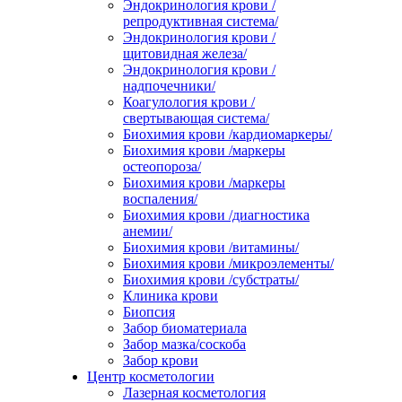
Эндокринология крови /
репродуктивная система/
Эндокринология крови /
щитовидная железа/
Эндокринология крови /
надпочечники/
Коагулология крови /
свертывающая система/
Биохимия крови /кардиомаркеры/
Биохимия крови /маркеры
остеопороза/
Биохимия крови /маркеры
воспаления/
Биохимия крови /диагностика
анемии/
Биохимия крови /витамины/
Биохимия крови /микроэлементы/
Биохимия крови /субстраты/
Клиника крови
Биопсия
Забор биоматериала
Забор мазка/соскоба
Забор крови
Центр косметологии
Лазерная косметология