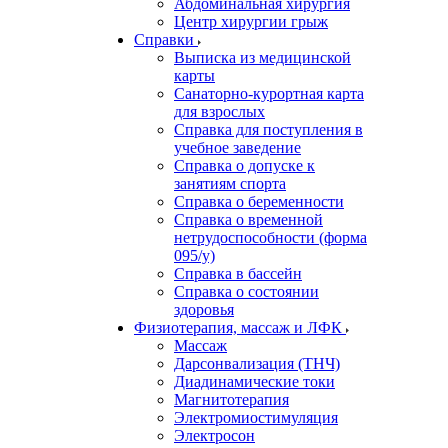
Абдоминальная хирургия
Центр хирургии грыж
Справки
Выписка из медицинской
карты
Санаторно-курортная карта
для взрослых
Справка для поступления в
учебное заведение
Справка о допуске к
занятиям спорта
Справка о беременности
Справка о временной
нетрудоспособности (форма
095/у)
Справка в бассейн
Справка о состоянии
здоровья
Физиотерапия, массаж и ЛФК
Массаж
Дарсонвализация (ТНЧ)
Диадинамические токи
Магнитотерапия
Электромиостимуляция
Электросон