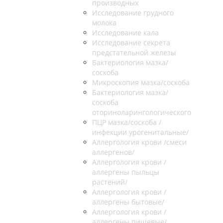
производных
Исследование грудного
молока
Исследование кала
Исследование секрета
предстательной железы
Бактериология мазка/
соскоба
Микроскопия мазка/соскоба
Бактериология мазка/
соскоба
оториноларингологического
ПЦР мазка/соскоба /
инфекции урогенитальные/
Аллергология крови /смеси
аллергенов/
Аллергология крови /
аллергены пыльцы
растений/
Аллергология крови /
аллергены бытовые/
Аллергология крови /
аллергены пищевые/