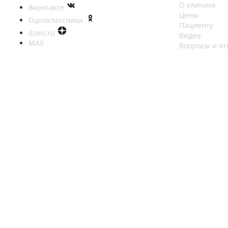
О клинике
Вконтакте
Цены
Одноклассники
Пациенту
dzen.ru
Видео
MAX
Вопросы и от