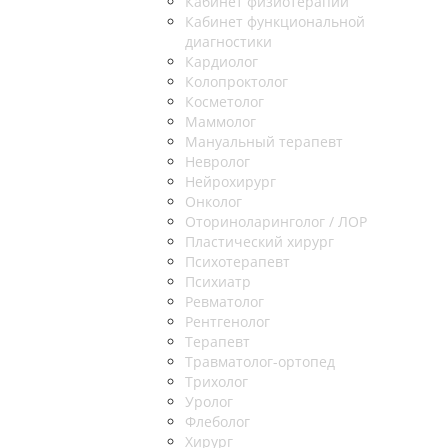
Кабинет физиотерапии
Кабинет функциональной
диагностики
Кардиолог
Колопроктолог
Косметолог
Маммолог
Мануальный терапевт
Невролог
Нейрохирург
Онколог
Оториноларинголог / ЛОР
Пластический хирург
Психотерапевт
Психиатр
Ревматолог
Рентгенолог
Терапевт
Травматолог-ортопед
Трихолог
Уролог
Флеболог
Хирург