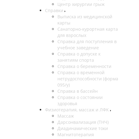
Центр хирургии грыж
Справки
Выписка из медицинской
карты
Санаторно-курортная карта
для взрослых
Справка для поступления в
учебное заведение
Справка о допуске к
занятиям спорта
Справка о беременности
Справка о временной
нетрудоспособности (форма
095/у)
Справка в бассейн
Справка о состоянии
здоровья
Физиотерапия, массаж и ЛФК
Массаж
Дарсонвализация (ТНЧ)
Диадинамические токи
Магнитотерапия