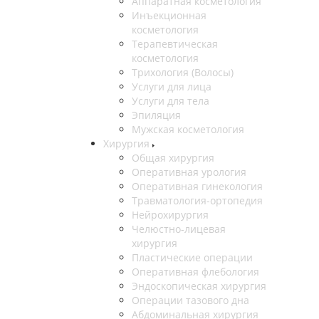
Аппаратная косметология
Инъекционная
косметология
Терапевтическая
косметология
Трихология (Волосы)
Услуги для лица
Услуги для тела
Эпиляция
Мужская косметология
Хирургия
Общая хирургия
Оперативная урология
Оперативная гинекология
Травматология-ортопедия
Нейрохирургия
Челюстно-лицевая
хирургия
Пластические операции
Оперативная флебология
Эндоскопическая хирургия
Операции тазового дна
Абдоминальная хирургия