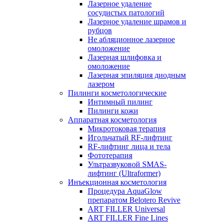
Лазерное удаление
сосудистых патологий
Лазерное удаление шрамов и
рубцов
Не абляционное лазерное
омоложение
Лазерная шлифовка и
омоложение
Лазерная эпиляция диодным
лазером
Пилинги косметологические
Интимный пилинг
Пилинги кожи
Аппаратная косметология
Микротоковая терапия
Игольчатый RF-лифтинг
RF-лифтинг лица и тела
Фототерапия
Ультразвуковой SMAS-
лифтинг (Ultraformer)
Инъекционная косметология
Процедура AquaGlow
препаратом Belotero Revive
ART FILLER Universal
ART FILLER Fine Lines