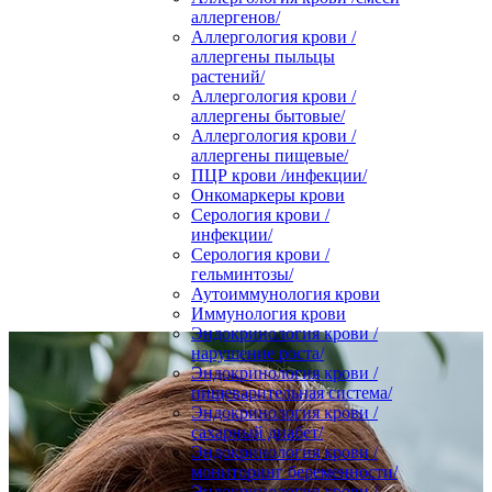
аллергенов/
Аллергология крови /
аллергены пыльцы
растений/
Аллергология крови /
аллергены бытовые/
Аллергология крови /
аллергены пищевые/
ПЦР крови /инфекции/
Онкомаркеры крови
Серология крови /
инфекции/
Серология крови /
гельминтозы/
Аутоиммунология крови
Иммунология крови
Эндокринология крови /
нарушение роста/
Эндокринология крови /
пищеварительная система/
Эндокринология крови /
сахарный диабет/
Эндокринология крови /
мониторинг беременности/
Эндокринология крови /