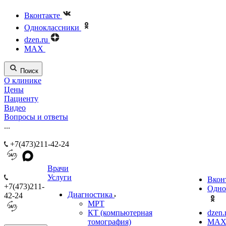
Вконтакте
Одноклассники
dzen.ru
MAX
Поиск
О клинике
Цены
Пациенту
Видео
Вопросы и ответы
...
+7(473)211-42-24
Врачи
Услуги
Вкон
+7(473)211-
Одно
Диагностика
42-24
МРТ
КТ (компьютерная
dzen.
томография)
MA