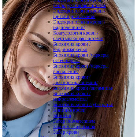
репродуктивная система/
Эндокринология крови /
щитовидная железа/
Эндокринология крови /
надпочечники/
Коагулология крови /
свертывающая система/
Биохимия крови /
кардиомаркеры/
Биохимия крови /маркеры
остеопороза/
Биохимия крови /маркеры
воспаления/
Биохимия крови /
диагностика анемии/
Биохимия крови /витамины/
Биохимия крови /
микроэлементы/
Биохимия крови /субстраты/
Клиника крови
Биопсия
Забор биоматериала
Забор мазка/соскоба
Забор крови