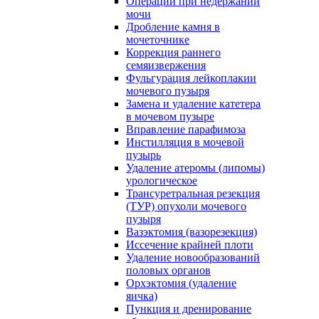
Операции при недержании
мочи
Дробление камня в
мочеточнике
Коррекция раннего
семяизвержения
Фульгурация лейкоплакии
мочевого пузыря
Замена и удаление катетера
в мочевом пузыре
Вправление парафимоза
Инстилляция в мочевой
пузырь
Удаление атеромы (липомы)
урологическое
Трансуретральная резекция
(ТУР) опухоли мочевого
пузыря
Вазэктомия (вазорезекция)
Иссечение крайней плоти
Удаление новообразований
половых органов
Орхэктомия (удаление
яичка)
Пункция и дренирование