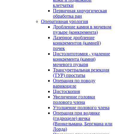
клетчатки
Первичная хирургическая
обработка ран
Оперативная урология
Дробление камня в мочевом
пузыре (конкремента)
Лазерное дробление
конкрементов (камней)
почек
Цистолитотомия - удаление
конкремента (камня)
мочевого пузыря
Трансуретральная резекция
(ТУР) простаты
Операция по поводу
варикоцеле
Цистоскопия
Увеличение головки
полового члена
Утолщение полового члена
Операция при водянке
(гидроцеле) яичка
(Винкельмана, Бергмана или
Лорда)