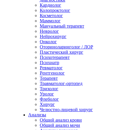
Кардиолог
Колопроктолог
Косметолог
Маммолог
Мануальный терапевт
Невролог
Нейрохирург
Онколог
Оториноларинголог / ЛОР
Пластический хирург
Психотерапевт
Психиатр
Ревматолог
Рентгенолог
Терапевт
Травматолог-ортопед
Трихолог
Уролог
Флеболог
Хирург
Челюстно-лицевой хирург
Анализы
Общий анализ крови
Общий анализ мочи