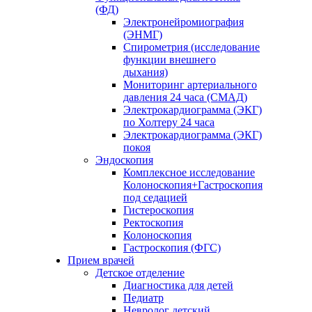
(ФД)
Электронейромиография
(ЭНМГ)
Спирометрия (исследование
функции внешнего
дыхания)
Мониторинг артериального
давления 24 часа (СМАД)
Электрокардиограмма (ЭКГ)
по Холтеру 24 часа
Электрокардиограмма (ЭКГ)
покоя
Эндоскопия
Комплексное исследование
Колоноскопия+Гастроскопия
под седацией
Гистероскопия
Ректоскопия
Колоноскопия
Гастроскопия (ФГС)
Прием врачей
Детское отделение
Диагностика для детей
Педиатр
Невролог детский