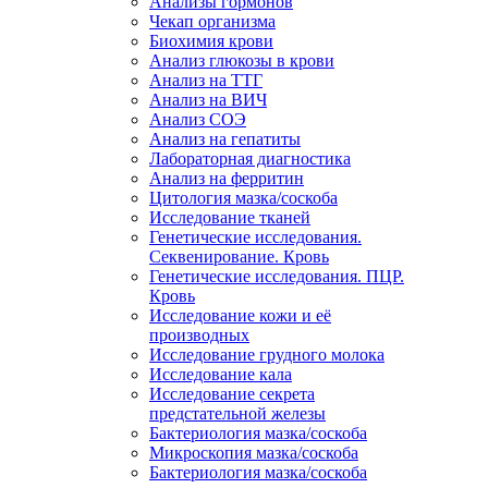
Анализы гормонов
Чекап организма
Биохимия крови
Анализ глюкозы в крови
Анализ на ТТГ
Анализ на ВИЧ
Анализ СОЭ
Анализ на гепатиты
Лабораторная диагностика
Анализ на ферритин
Цитология мазка/соскоба
Исследование тканей
Генетические исследования.
Секвенирование. Кровь
Генетические исследования. ПЦР.
Кровь
Исследование кожи и её
производных
Исследование грудного молока
Исследование кала
Исследование секрета
предстательной железы
Бактериология мазка/соскоба
Микроскопия мазка/соскоба
Бактериология мазка/соскоба