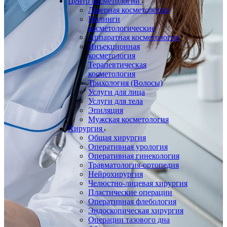
Центр косметологии
Лазерная косметология
Пилинги
косметологические
Аппаратная косметология
Инъекционная
косметология
Терапевтическая
косметология
Трихология (Волосы)
Услуги для лица
Услуги для тела
Эпиляция
Мужская косметология
Хирургия
Общая хирургия
Оперативная урология
Оперативная гинекология
Травматология-ортопедия
Нейрохирургия
Челюстно-лицевая хирургия
Пластические операции
Оперативная флебология
Эндоскопическая хирургия
Операции тазового дна