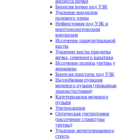
абсцесса почки
Биопсия почки под УЗК
Удаление кондилом
полового члена
Нефростомия под УЗК и
рентгенологическим
контролем
Иссечение парауретральной
кисты
Удаление кисты придатка
яичка, семенного канатика
Иссечение полипа уретры у
женщины
Биопсия простаты под УЗК
Надлобковая пункция
мочевого пузыря (трокарная
эпицистостомия)
Катетеризация мочевого
пузыря
Уретроскопия
Оптическая уретротомия
(рассечение стриктуры
уретры)
Удаление мочеточникового
стента