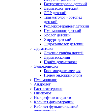
Гастроэнтеролог детский
Дерматолог детский
ЛОР детский
Травматолог - ортопед
детский
Рефлексотерапевт детский
Пульмонолог детский
Уролог детский
Хирург детский
Эндокринолог детский
Дерматолог
Лечение грибка ногтей
Дерматоскопия
Приём дерматолога
Эндокринолог
Биоимпедансометрия
Приём эндокринолога
Пульмонолог
Андролог
Гастроэнтеролог
Гинеколог
Иглорефлексотерапевт
Кабинет физиотерапии
Кабинет функциональной
диагностики