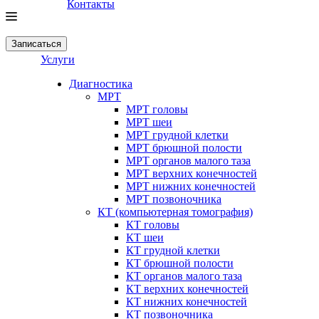
Контакты
Записаться
Услуги
Диагностика
МРТ
МРТ головы
МРТ шеи
МРТ грудной клетки
МРТ брюшной полости
МРТ органов малого таза
МРТ верхних конечностей
МРТ нижних конечностей
МРТ позвоночника
КТ (компьютерная томография)
КТ головы
КТ шеи
КТ грудной клетки
КТ брюшной полости
КТ органов малого таза
КТ верхних конечностей
КТ нижних конечностей
КТ позвоночника