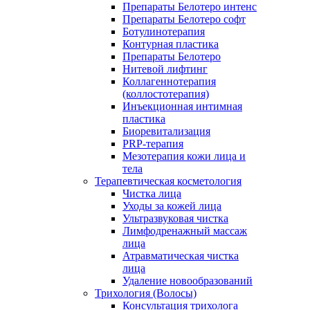
Препараты Белотеро интенс
Препараты Белотеро софт
Ботулинотерапия
Контурная пластика
Препараты Белотеро
Нитевой лифтинг
Коллагеннотерапия
(коллостотерапия)
Инъекционная интимная
пластика
Биоревитализация
PRP-терапия
Мезотерапия кожи лица и
тела
Терапевтическая косметология
Чистка лица
Уходы за кожей лица
Ультразвуковая чистка
Лимфодренажный массаж
лица
Атравматическая чистка
лица
Удаление новообразований
Трихология (Волосы)
Консультация трихолога