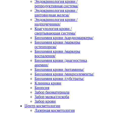
Эндокринология крови /
репродуктивная система/
Эндокринология крови /
щитовидная железа/
Эндокринология крови /
надпочечники/
Коагулология крови /
свертывающая система/
Биохимия крови /кардиомаркеры/
Биохимия крови /маркеры
остеопороза/
Биохимия крови /маркеры
воспаления/
Биохимия крови /диагностика
анемии/
Биохимия крови /витамины/
Биохимия крови /микроэлементы/
Биохимия крови /субстраты/
Клиника крови
Биопсия
Забор биоматериала
Забор мазка/соскоба
Забор крови
Центр косметологии
Лазерная косметология