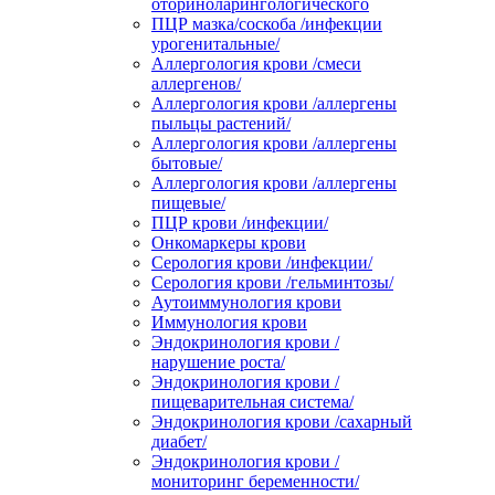
оториноларингологического
ПЦР мазка/соскоба /инфекции
урогенитальные/
Аллергология крови /смеси
аллергенов/
Аллергология крови /аллергены
пыльцы растений/
Аллергология крови /аллергены
бытовые/
Аллергология крови /аллергены
пищевые/
ПЦР крови /инфекции/
Онкомаркеры крови
Серология крови /инфекции/
Серология крови /гельминтозы/
Аутоиммунология крови
Иммунология крови
Эндокринология крови /
нарушение роста/
Эндокринология крови /
пищеварительная система/
Эндокринология крови /сахарный
диабет/
Эндокринология крови /
мониторинг беременности/