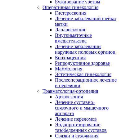
Бужирование уретры
Оперативная гинекология
Гистероскопия
Лечение заболеваний шейки
матки
Лапароскопия
Внутриматочные
вмешательства
Лечение заболеваний
наружных половых органов
Контрацепция
Репродуктивное здоровье
Маммология
Эстетическая гинекология
Послеоперационное лечение
и перевязки
Травматология-ортопедия
Артроскопия
Лечение суставно-
связочного и мышечного
аппарата
Лечение переломов
Эндопротезирование
тазобедренных суставов
Связки и сухожилия