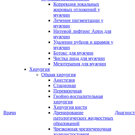
Коррекция локальных
жировых отложений у
мужчин
Лечение пигментации у
мужчин
Нитевой лифтинг Aptos для
мужчин
Удаление рубцов и шрамов у
мужчин
Ботокс для мужчин
Чистка лица для мужчин
Мезотерапия для мужчин
Хирургия
Общая хирургия
Анестезия
Стационар
Перевязочная
Гнойно-воспалительная
хирургия
Хирургия кисти
Врачи
Дренирование
Диагност
патологических жидкостных
образований
Чрезкожная чрезпеченочная
холецистостомия,