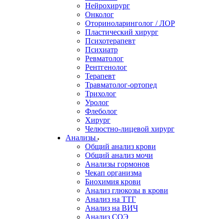
Нейрохирург
Онколог
Оториноларинголог / ЛОР
Пластический хирург
Психотерапевт
Психиатр
Ревматолог
Рентгенолог
Терапевт
Травматолог-ортопед
Трихолог
Уролог
Флеболог
Хирург
Челюстно-лицевой хирург
Анализы
Общий анализ крови
Общий анализ мочи
Анализы гормонов
Чекап организма
Биохимия крови
Анализ глюкозы в крови
Анализ на ТТГ
Анализ на ВИЧ
Анализ СОЭ