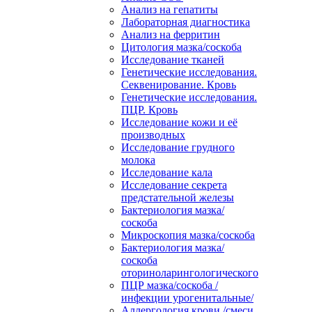
Анализ на гепатиты
Лабораторная диагностика
Анализ на ферритин
Цитология мазка/соскоба
Исследование тканей
Генетические исследования.
Секвенирование. Кровь
Генетические исследования.
ПЦР. Кровь
Исследование кожи и её
производных
Исследование грудного
молока
Исследование кала
Исследование секрета
предстательной железы
Бактериология мазка/
соскоба
Микроскопия мазка/соскоба
Бактериология мазка/
соскоба
оториноларингологического
ПЦР мазка/соскоба /
инфекции урогенитальные/
Аллергология крови /смеси