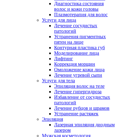
Диагностика состояния
волос и кожи головы
Плазмотерапия для волос
Услуги для лица
Лечение сосудистых
патологий
Устранения пигментных
пятен на лице
Контурная пластика губ
Моделирование лица
Лифтинг
Коррекция морщин
Омоложение кожи лица
Лечение угревой сыпи
Услуги для тела
Эпиляция волос на теле
Лечение гипергидроза
Избавление от сосудистых
патологий
Лечение рубцов и шрамов
Устранение растяжек
Эпиляция
Лазерная эпиляция диодным
лазером
Мужская косметология