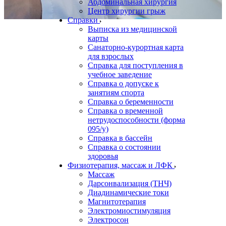
Абдоминальная хирургия
Центр хирургии грыж
Справки
Выписка из медицинской
карты
Санаторно-курортная карта
для взрослых
Справка для поступления в
учебное заведение
Справка о допуске к
занятиям спорта
Справка о беременности
Справка о временной
нетрудоспособности (форма
095/у)
Справка в бассейн
Справка о состоянии
здоровья
Физиотерапия, массаж и ЛФК
Массаж
Дарсонвализация (ТНЧ)
Диадинамические токи
Магнитотерапия
Электромиостимуляция
Электросон