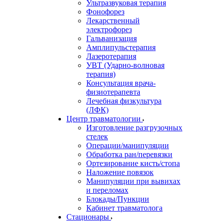
Ультразвуковая терапия
Фонофорез
Лекарственный
электрофорез
Гальванизация
Амплипульстерапия
Лазеротерапия
УВТ (Ударно-волновая
терапия)
Консультация врача-
физиотерапевта
Лечебная физкультура
(ЛФК)
Центр травматологии
Изготовление разгрузочных
стелек
Операции/манипуляции
Обработка ран/перевязки
Ортезирование кисть/стопа
Наложение повязок
Манипуляции при вывихах
и переломах
Блокады/Пункции
Кабинет травматолога
Стационары