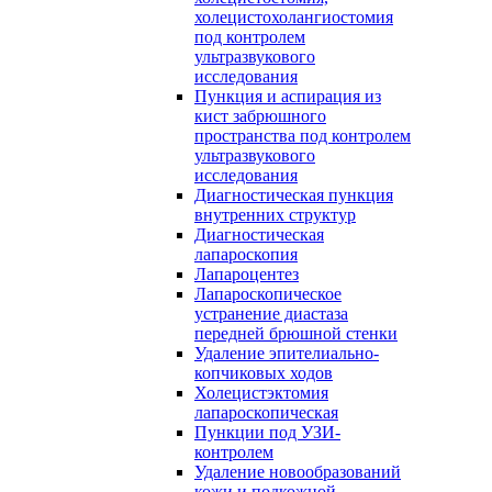
холецистохолангиостомия
под контролем
ультразвукового
исследования
Пункция и аспирация из
кист забрюшного
пространства под контролем
ультразвукового
исследования
Диагностическая пункция
внутренних структур
Диагностическая
лапароскопия
Лапароцентез
Лапароскопическое
устранение диастаза
передней брюшной стенки
Удаление эпителиально-
копчиковых ходов
Холецистэктомия
лапароскопическая
Пункции под УЗИ-
контролем
Удаление новообразований
кожи и подкожной