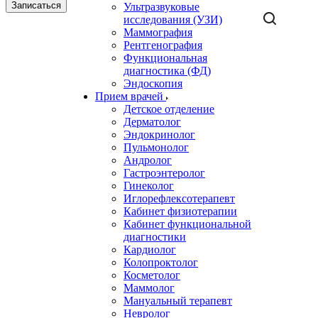
Записаться
Ультразвуковые
исследования (УЗИ)
Маммография
Рентгенография
Функциональная
диагностика (ФД)
Эндоскопия
Прием врачей
Детское отделение
Дерматолог
Эндокринолог
Пульмонолог
Андролог
Гастроэнтеролог
Гинеколог
Иглорефлексотерапевт
Кабинет физиотерапии
Кабинет функциональной
диагностики
Кардиолог
Колопроктолог
Косметолог
Маммолог
Мануальный терапевт
Невролог