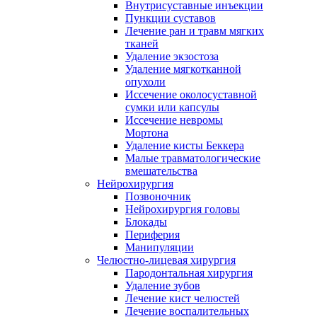
Внутрисуставные инъекции
Пункции суставов
Лечение ран и травм мягких
тканей
Удаление экзостоза
Удаление мягкотканной
опухоли
Иссечение околосуставной
сумки или капсулы
Иссечение невромы
Мортона
Удаление кисты Беккера
Малые травматологические
вмешательства
Нейрохирургия
Позвоночник
Нейрохирургия головы
Блокады
Периферия
Манипуляции
Челюстно-лицевая хирургия
Пародонтальная хирургия
Удаление зубов
Лечение кист челюстей
Лечение воспалительных