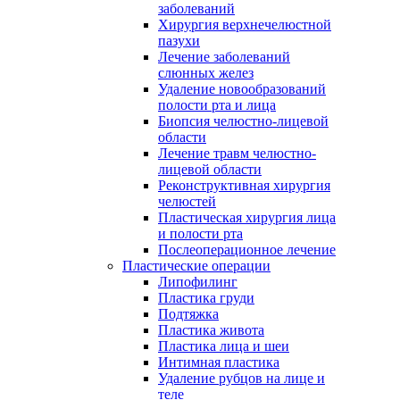
заболеваний
Хирургия верхнечелюстной
пазухи
Лечение заболеваний
слюнных желез
Удаление новообразований
полости рта и лица
Биопсия челюстно-лицевой
области
Лечение травм челюстно-
лицевой области
Реконструктивная хирургия
челюстей
Пластическая хирургия лица
и полости рта
Послеоперационное лечение
Пластические операции
Липофилинг
Пластика груди
Подтяжка
Пластика живота
Пластика лица и шеи
Интимная пластика
Удаление рубцов на лице и
теле