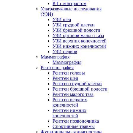
КТ с контрастом
Ультразвуковые исследования
(УЗИ)
УЗИ шеи
УЗИ грудной клетки
УЗИ брюшной полости
УЗИ органов малого таза
УЗИ верхних конечностей
УЗИ нижних конечностей
УЗИ нервов
Маммография
Маммография
Рентгенография
Рентген головы
Рентген шеи
Рентген грудной клетки
Рентген брюшной полости
Рентген малого таза
Рентген верхних
конечностей
Рентген нижних
конечностей
Рентген позвоночника
Спортивные травмы
Функциональная диагностика