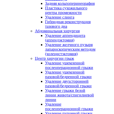
Задняя кольпоперинеорафия
Пластика сухожильного
центра промежности
Удаление слинга
Гибридная реконструкция
тазового дна
Абдоминальная хирургия
Удаление аппендицита
(аппендэктомия)
Удаление желчного пузыря
лапароскопическим методом
(холецистэктомия)
Центр хирургии грыж
Удаление ущемленной
послеоперационной грыжи
Удаление ущемленной
паховой/бедренной грыжи
Удаление двухсторонней
паховой/бедренной грыжи
Удаление грыжи белой
линии живота/спигилиевой
линии
Удаление
послеоперационной грыжи
Удаление пупочной грыжи