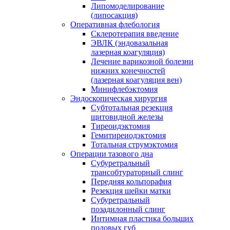
Липомоделирование
(липосакция)
Оперативная флебология
Склеротерапия введение
ЭВЛК (эндовазальная
лазерная коагуляция)
Лечение варикозной болезни
нижних конечностей
(лазерная коагуляция вен)
Минифлебэктомия
Эндоскопическая хирургия
Субтотальная резекция
щитовидной железы
Тиреоидэктомия
Гемитиреиодэктомия
Тотальная струмэктомия
Операции тазового дна
Субуретральный
трансобтураторный слинг
Передняя кольпорафия
Резекция шейки матки
Субуретральный
позадилонный слинг
Интимная пластика больших
половых губ