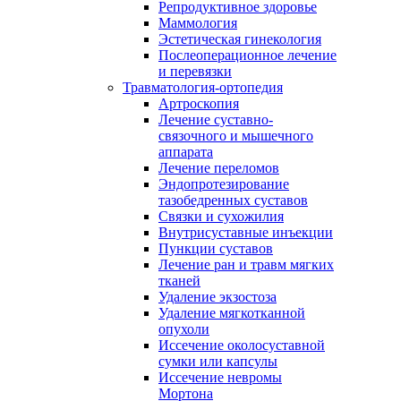
Репродуктивное здоровье
Маммология
Эстетическая гинекология
Послеоперационное лечение
и перевязки
Травматология-ортопедия
Артроскопия
Лечение суставно-
связочного и мышечного
аппарата
Лечение переломов
Эндопротезирование
тазобедренных суставов
Связки и сухожилия
Внутрисуставные инъекции
Пункции суставов
Лечение ран и травм мягких
тканей
Удаление экзостоза
Удаление мягкотканной
опухоли
Иссечение околосуставной
сумки или капсулы
Иссечение невромы
Мортона