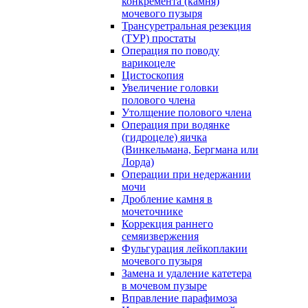
конкремента (камня)
мочевого пузыря
Трансуретральная резекция
(ТУР) простаты
Операция по поводу
варикоцеле
Цистоскопия
Увеличение головки
полового члена
Утолщение полового члена
Операция при водянке
(гидроцеле) яичка
(Винкельмана, Бергмана или
Лорда)
Операции при недержании
мочи
Дробление камня в
мочеточнике
Коррекция раннего
семяизвержения
Фульгурация лейкоплакии
мочевого пузыря
Замена и удаление катетера
в мочевом пузыре
Вправление парафимоза