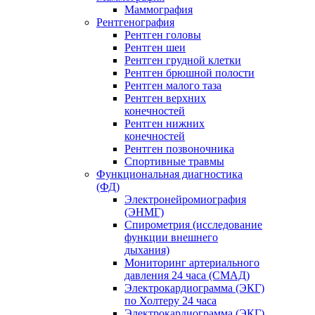
Маммография
Рентгенография
Рентген головы
Рентген шеи
Рентген грудной клетки
Рентген брюшной полости
Рентген малого таза
Рентген верхних
конечностей
Рентген нижних
конечностей
Рентген позвоночника
Спортивные травмы
Функциональная диагностика
(ФД)
Электронейромиография
(ЭНМГ)
Спирометрия (исследование
функции внешнего
дыхания)
Мониторинг артериального
давления 24 часа (СМАД)
Электрокардиограмма (ЭКГ)
по Холтеру 24 часа
Электрокардиограмма (ЭКГ)