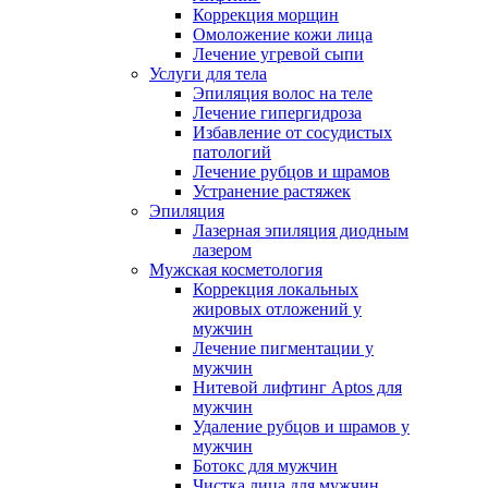
Коррекция морщин
Омоложение кожи лица
Лечение угревой сыпи
Услуги для тела
Эпиляция волос на теле
Лечение гипергидроза
Избавление от сосудистых
патологий
Лечение рубцов и шрамов
Устранение растяжек
Эпиляция
Лазерная эпиляция диодным
лазером
Мужская косметология
Коррекция локальных
жировых отложений у
мужчин
Лечение пигментации у
мужчин
Нитевой лифтинг Aptos для
мужчин
Удаление рубцов и шрамов у
мужчин
Ботокс для мужчин
Чистка лица для мужчин