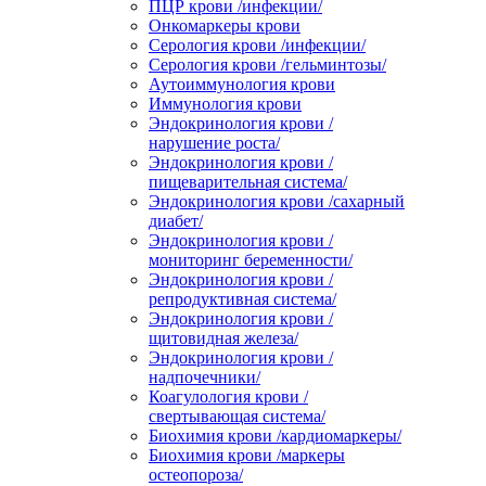
ПЦР крови /инфекции/
Онкомаркеры крови
Серология крови /инфекции/
Серология крови /гельминтозы/
Аутоиммунология крови
Иммунология крови
Эндокринология крови /
нарушение роста/
Эндокринология крови /
пищеварительная система/
Эндокринология крови /сахарный
диабет/
Эндокринология крови /
мониторинг беременности/
Эндокринология крови /
репродуктивная система/
Эндокринология крови /
щитовидная железа/
Эндокринология крови /
надпочечники/
Коагулология крови /
свертывающая система/
Биохимия крови /кардиомаркеры/
Биохимия крови /маркеры
остеопороза/