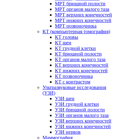
МРТ брюшной полости
МРТ органов малого таза
МРТ верхних конечностей
МРТ нижних конечностей
МРТ позвоночника
КТ (компьютерная томография)
КТ головы
КТ шеи
КТ грудной клетки
КТ брюшной полости
КТ органов малого таза
КТ верхних конечностей
КТ нижних конечностей
КТ позвоночника
КТ с контрастом
Ультразвуковые исследования
(УЗИ)
УЗИ шеи
УЗИ грудной клетки
УЗИ брюшной полости
УЗИ органов малого таза
УЗИ верхних конечностей
УЗИ нижних конечностей
УЗИ нервов
Маммография