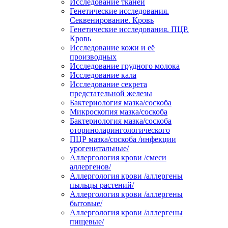
Исследование тканей
Генетические исследования.
Секвенирование. Кровь
Генетические исследования. ПЦР.
Кровь
Исследование кожи и её
производных
Исследование грудного молока
Исследование кала
Исследование секрета
предстательной железы
Бактериология мазка/соскоба
Микроскопия мазка/соскоба
Бактериология мазка/соскоба
оториноларингологического
ПЦР мазка/соскоба /инфекции
урогенитальные/
Аллергология крови /смеси
аллергенов/
Аллергология крови /аллергены
пыльцы растений/
Аллергология крови /аллергены
бытовые/
Аллергология крови /аллергены
пищевые/