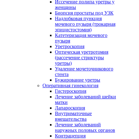
Иссечение полипа уретры у
женщины
Биопсия простаты под УЗК
Надлобковая пункция
мочевого пузыря (трокарная
эпицистостомия)
Катетеризация мочевого
пузыря
Уретроскопия
Оптическая уретротомия
(рассечение стриктуры
уретры)
Удаление мочеточникового
стента
Бужирование уретры
Оперативная гинекология
Гистероскопия
Лечение заболеваний шейки
матки
Лапароскопия
Внутриматочные
вмешательства
Лечение заболеваний
наружных половых органов
Контрацепция