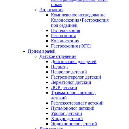
покоя
Эндоскопия
Комплексное исследование
Колоноскопия+Гастроскопия
под седацией
Гистероскопия
Ректоскопия
Колоноскопия
Гастроскопия (ФГС)
Прием врачей
Детское отделение
Диагностика для детей
Педиатр
Невролог детский
Гастроэнтеролог детский
Дерматолог детский
ЛОР детский
Травматолог - ортопед
детский
Рефлексотерапевт детский
Пульмонолог детский
Уролог детский
Хирург детский
Эндокринолог детский
Дерматолог