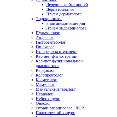
Лечение грибка ногтей
Дерматоскопия
Приём дерматолога
Эндокринолог
Биоимпедансометрия
Приём эндокринолога
Пульмонолог
Андролог
Гастроэнтеролог
Гинеколог
Иглорефлексотерапевт
Кабинет физиотерапии
Кабинет функциональной
диагностики
Кардиолог
Колопроктолог
Косметолог
Маммолог
Мануальный терапевт
Невролог
Нейрохирург
Онколог
Оториноларинголог / ЛОР
Пластический хирург