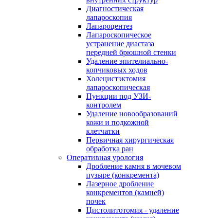
Диагностическая
лапароскопия
Лапароцентез
Лапароскопическое
устранение диастаза
передней брюшной стенки
Удаление эпителиально-
копчиковых ходов
Холецистэктомия
лапароскопическая
Пункции под УЗИ-
контролем
Удаление новообразований
кожи и подкожной
клетчатки
Первичная хирургическая
обработка ран
Оперативная урология
Дробление камня в мочевом
пузыре (конкремента)
Лазерное дробление
конкрементов (камней)
почек
Цистолитотомия - удаление