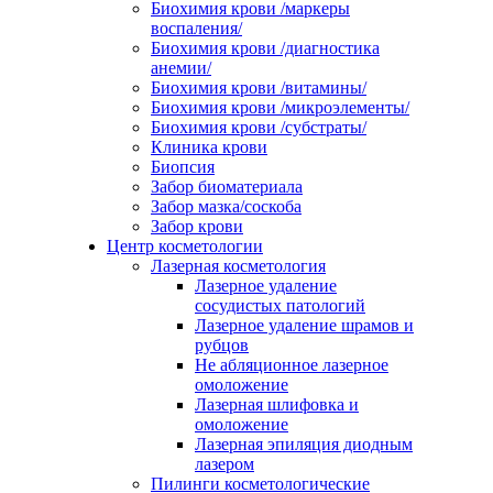
Биохимия крови /маркеры
воспаления/
Биохимия крови /диагностика
анемии/
Биохимия крови /витамины/
Биохимия крови /микроэлементы/
Биохимия крови /субстраты/
Клиника крови
Биопсия
Забор биоматериала
Забор мазка/соскоба
Забор крови
Центр косметологии
Лазерная косметология
Лазерное удаление
сосудистых патологий
Лазерное удаление шрамов и
рубцов
Не абляционное лазерное
омоложение
Лазерная шлифовка и
омоложение
Лазерная эпиляция диодным
лазером
Пилинги косметологические