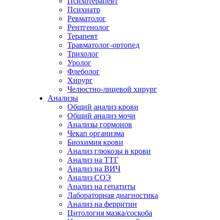
Психотерапевт
Психиатр
Ревматолог
Рентгенолог
Терапевт
Травматолог-ортопед
Трихолог
Уролог
Флеболог
Хирург
Челюстно-лицевой хирург
Анализы
Общий анализ крови
Общий анализ мочи
Анализы гормонов
Чекап организма
Биохимия крови
Анализ глюкозы в крови
Анализ на ТТГ
Анализ на ВИЧ
Анализ СОЭ
Анализ на гепатиты
Лабораторная диагностика
Анализ на ферритин
Цитология мазка/соскоба