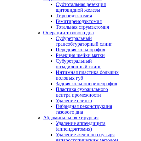
Субтотальная резекция
щитовидной железы
Тиреоидэктомия
Гемитиреиодэктомия
Тотальная струмэктомия
Операции тазового дна
Субуретральный
трансобтураторный слинг
Передняя кольпорафия
Резекция шейки матки
Субуретральный
позадилонный слинг
Интимная пластика больших
половых губ
Задняя кольпоперинеорафия
Пластика сухожильного
центра промежности
Удаление слинга
Гибридная реконструкция
тазового дна
Абдоминальная хирургия
Удаление аппендицита
(аппендэктомия)
Удаление желчного пузыря
лапароскопическим методом