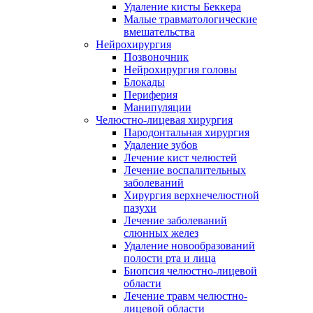
Удаление кисты Беккера
Малые травматологические
вмешательства
Нейрохирургия
Позвоночник
Нейрохирургия головы
Блокады
Периферия
Манипуляции
Челюстно-лицевая хирургия
Пародонтальная хирургия
Удаление зубов
Лечение кист челюстей
Лечение воспалительных
заболеваний
Хирургия верхнечелюстной
пазухи
Лечение заболеваний
слюнных желез
Удаление новообразований
полости рта и лица
Биопсия челюстно-лицевой
области
Лечение травм челюстно-
лицевой области