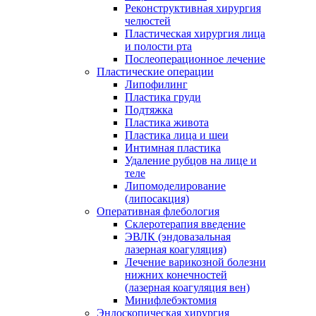
Реконструктивная хирургия
челюстей
Пластическая хирургия лица
и полости рта
Послеоперационное лечение
Пластические операции
Липофилинг
Пластика груди
Подтяжка
Пластика живота
Пластика лица и шеи
Интимная пластика
Удаление рубцов на лице и
теле
Липомоделирование
(липосакция)
Оперативная флебология
Склеротерапия введение
ЭВЛК (эндовазальная
лазерная коагуляция)
Лечение варикозной болезни
нижних конечностей
(лазерная коагуляция вен)
Минифлебэктомия
Эндоскопическая хирургия