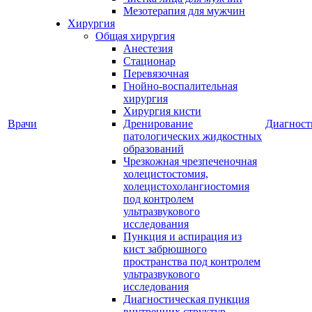
Мезотерапия для мужчин
Хирургия
Общая хирургия
Анестезия
Стационар
Перевязочная
Гнойно-воспалительная
хирургия
Хирургия кисти
Врачи
Дренирование
Диагност
патологических жидкостных
образований
Чрезкожная чрезпеченочная
холецистостомия,
холецистохолангиостомия
под контролем
ультразвукового
исследования
Пункция и аспирация из
кист забрюшного
пространства под контролем
ультразвукового
исследования
Диагностическая пункция
внутренних структур