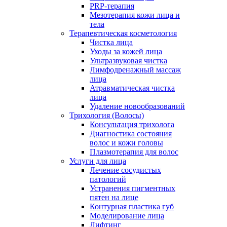
PRP-терапия
Мезотерапия кожи лица и
тела
Терапевтическая косметология
Чистка лица
Уходы за кожей лица
Ультразвуковая чистка
Лимфодренажный массаж
лица
Атравматическая чистка
лица
Удаление новообразований
Трихология (Волосы)
Консультация трихолога
Диагностика состояния
волос и кожи головы
Плазмотерапия для волос
Услуги для лица
Лечение сосудистых
патологий
Устранения пигментных
пятен на лице
Контурная пластика губ
Моделирование лица
Лифтинг