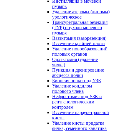
Инстилляция в мочевой
пузырь
Удаление атеромы (липомы)
урологическое
Трансуретральная резекция
(ТУР) опухоли мочевого
пузыря
Вазэктомия (вазорезекция)
Иссечение крайней плоти
Удаление новообразований
половых органов
Орхэктомия (удаление
яичка)
Пункция и дренирование
абсцесса почки
Биопсия почки под УЗК
Удаление кондилом
полового члена
Нефростомия под УЗК и
рентгенологическим
контролем
Иссечение парауретральной
кисты
Удаление кисты придатка
яичка, семенного канатика