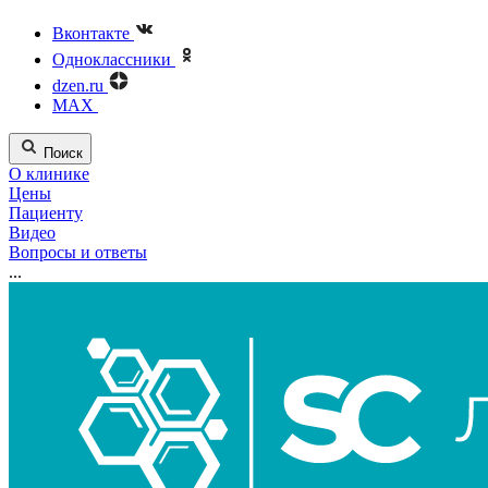
Вконтакте
Одноклассники
dzen.ru
MAX
Поиск
О клинике
Цены
Пациенту
Видео
Вопросы и ответы
...