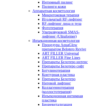
Интимный пилинг
Пилинги кожи
Аппаратная косметология
Микротоковая терапия
Игольчатый RF-лифтинг
RF-лифтинг лица и тела
Фототерапия
Ультразвуковой SMAS-
лифтинг (Ultraformer)
Инъекционная косметология
Процедура AquaGlow
препаратом Belotero Revive
ART FILLER Universal
ART FILLER Fine Lines
Препараты Белотеро интенс
Препараты Белотеро софт
Ботулинотерапия
Контурная пластика
Препараты Белотеро
Нитевой лифтинг
Коллагеннотерапия
(коллостотерапия)
Инъекционная интимная
пластика
Биоревитализация