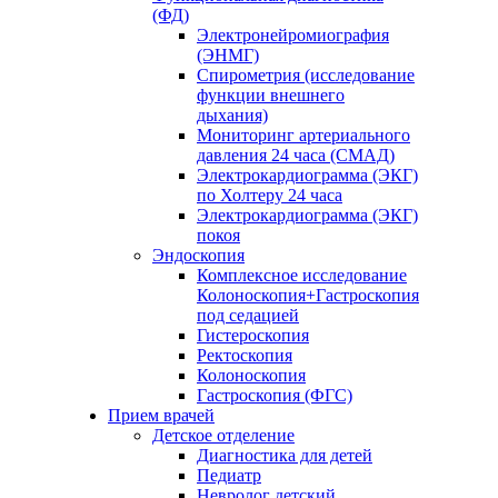
(ФД)
Электронейромиография
(ЭНМГ)
Спирометрия (исследование
функции внешнего
дыхания)
Мониторинг артериального
давления 24 часа (СМАД)
Электрокардиограмма (ЭКГ)
по Холтеру 24 часа
Электрокардиограмма (ЭКГ)
покоя
Эндоскопия
Комплексное исследование
Колоноскопия+Гастроскопия
под седацией
Гистероскопия
Ректоскопия
Колоноскопия
Гастроскопия (ФГС)
Прием врачей
Детское отделение
Диагностика для детей
Педиатр
Невролог детский