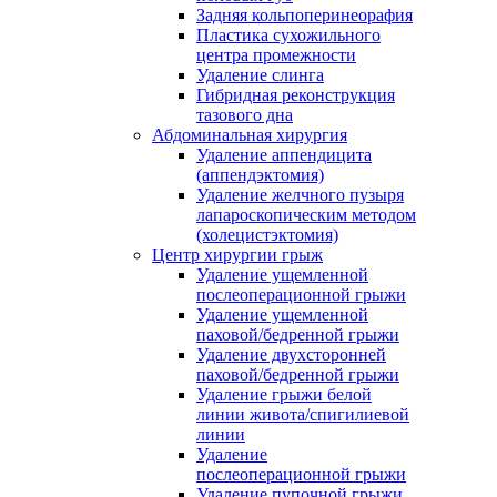
Задняя кольпоперинеорафия
Пластика сухожильного
центра промежности
Удаление слинга
Гибридная реконструкция
тазового дна
Абдоминальная хирургия
Удаление аппендицита
(аппендэктомия)
Удаление желчного пузыря
лапароскопическим методом
(холецистэктомия)
Центр хирургии грыж
Удаление ущемленной
послеоперационной грыжи
Удаление ущемленной
паховой/бедренной грыжи
Удаление двухсторонней
паховой/бедренной грыжи
Удаление грыжи белой
линии живота/спигилиевой
линии
Удаление
послеоперационной грыжи
Удаление пупочной грыжи