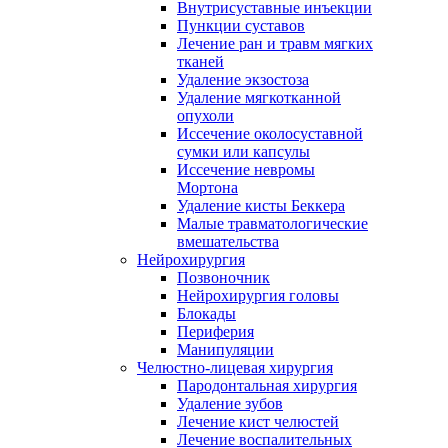
Внутрисуставные инъекции
Пункции суставов
Лечение ран и травм мягких
тканей
Удаление экзостоза
Удаление мягкотканной
опухоли
Иссечение околосуставной
сумки или капсулы
Иссечение невромы
Мортона
Удаление кисты Беккера
Малые травматологические
вмешательства
Нейрохирургия
Позвоночник
Нейрохирургия головы
Блокады
Периферия
Манипуляции
Челюстно-лицевая хирургия
Пародонтальная хирургия
Удаление зубов
Лечение кист челюстей
Лечение воспалительных