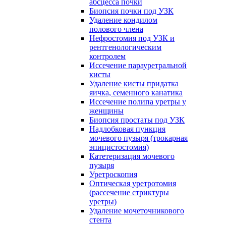
абсцесса почки
Биопсия почки под УЗК
Удаление кондилом
полового члена
Нефростомия под УЗК и
рентгенологическим
контролем
Иссечение парауретральной
кисты
Удаление кисты придатка
яичка, семенного канатика
Иссечение полипа уретры у
женщины
Биопсия простаты под УЗК
Надлобковая пункция
мочевого пузыря (трокарная
эпицистостомия)
Катетеризация мочевого
пузыря
Уретроскопия
Оптическая уретротомия
(рассечение стриктуры
уретры)
Удаление мочеточникового
стента