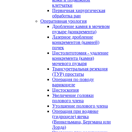
клетчатки
Первичная хирургическая
обработка ран
Оперативная урология
Дробление камня в мочевом
пузыре (конкремента)
Лазерное дробление
конкрементов (камней)
почек
Цистолитотомия - удаление
конкремента (камня)
мочевого пузыря
Трансуретральная резекция
(ТУР) простаты
Операция по поводу
варикоцеле
Цистоскопия
Увеличение головки
полового члена
Утолщение полового члена
Операция при водянке
(гидроцеле) яичка
(Винкельмана, Бергмана или
Лорда)