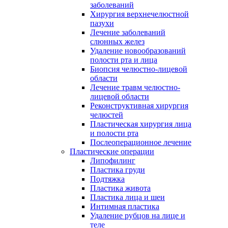
заболеваний
Хирургия верхнечелюстной
пазухи
Лечение заболеваний
слюнных желез
Удаление новообразований
полости рта и лица
Биопсия челюстно-лицевой
области
Лечение травм челюстно-
лицевой области
Реконструктивная хирургия
челюстей
Пластическая хирургия лица
и полости рта
Послеоперационное лечение
Пластические операции
Липофилинг
Пластика груди
Подтяжка
Пластика живота
Пластика лица и шеи
Интимная пластика
Удаление рубцов на лице и
теле