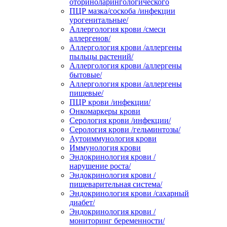
оториноларингологического
ПЦР мазка/соскоба /инфекции
урогенитальные/
Аллергология крови /смеси
аллергенов/
Аллергология крови /аллергены
пыльцы растений/
Аллергология крови /аллергены
бытовые/
Аллергология крови /аллергены
пищевые/
ПЦР крови /инфекции/
Онкомаркеры крови
Серология крови /инфекции/
Серология крови /гельминтозы/
Аутоиммунология крови
Иммунология крови
Эндокринология крови /
нарушение роста/
Эндокринология крови /
пищеварительная система/
Эндокринология крови /сахарный
диабет/
Эндокринология крови /
мониторинг беременности/