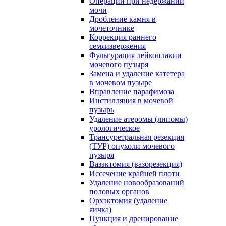
Операции при недержании
мочи
Дробление камня в
мочеточнике
Коррекция раннего
семяизвержения
Фульгурация лейкоплакии
мочевого пузыря
Замена и удаление катетера
в мочевом пузыре
Вправление парафимоза
Инстилляция в мочевой
пузырь
Удаление атеромы (липомы)
урологическое
Трансуретральная резекция
(ТУР) опухоли мочевого
пузыря
Вазэктомия (вазорезекция)
Иссечение крайней плоти
Удаление новообразований
половых органов
Орхэктомия (удаление
яичка)
Пункция и дренирование