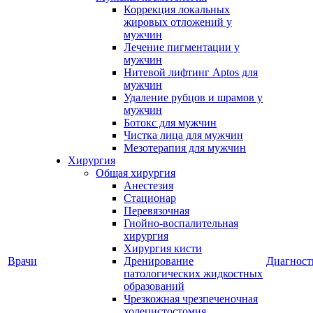
Коррекция локальных
жировых отложений у
мужчин
Лечение пигментации у
мужчин
Нитевой лифтинг Aptos для
мужчин
Удаление рубцов и шрамов у
мужчин
Ботокс для мужчин
Чистка лица для мужчин
Мезотерапия для мужчин
Хирургия
Общая хирургия
Анестезия
Стационар
Перевязочная
Гнойно-воспалительная
хирургия
Хирургия кисти
Врачи
Дренирование
Диагност
патологических жидкостных
образований
Чрезкожная чрезпеченочная
холецистостомия,