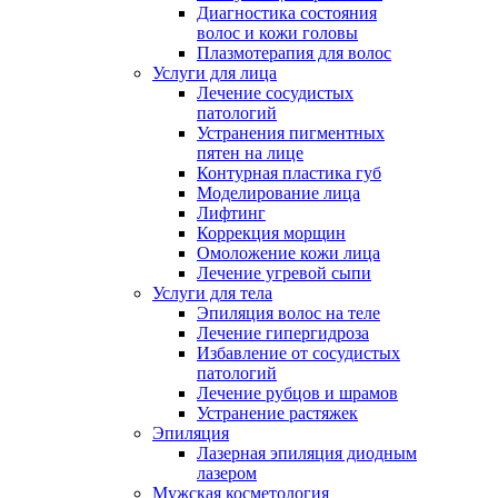
Диагностика состояния
волос и кожи головы
Плазмотерапия для волос
Услуги для лица
Лечение сосудистых
патологий
Устранения пигментных
пятен на лице
Контурная пластика губ
Моделирование лица
Лифтинг
Коррекция морщин
Омоложение кожи лица
Лечение угревой сыпи
Услуги для тела
Эпиляция волос на теле
Лечение гипергидроза
Избавление от сосудистых
патологий
Лечение рубцов и шрамов
Устранение растяжек
Эпиляция
Лазерная эпиляция диодным
лазером
Мужская косметология