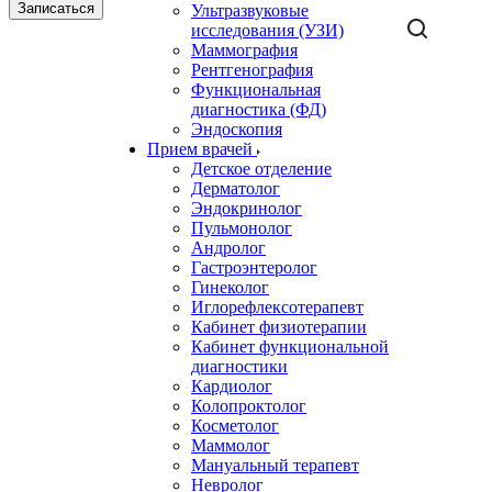
Записаться
Ультразвуковые
исследования (УЗИ)
Маммография
Рентгенография
Функциональная
диагностика (ФД)
Эндоскопия
Прием врачей
Детское отделение
Дерматолог
Эндокринолог
Пульмонолог
Андролог
Гастроэнтеролог
Гинеколог
Иглорефлексотерапевт
Кабинет физиотерапии
Кабинет функциональной
диагностики
Кардиолог
Колопроктолог
Косметолог
Маммолог
Мануальный терапевт
Невролог