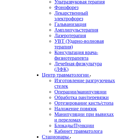
Ультразвуковая терапия
Фонофорез
Лекарственный
электрофорез
Гальванизация
Амплипульстерапия
Лазеротерапия
УВТ (Ударно-волновая
терапия)
Консультация врача-
физиотерапевта
Лечебная физкультура
(ЛФК)
Центр травматологии
Изготовление разгрузочных
стелек
Операции/манипуляции
Обработка ран/перевязки
Ортезирование кисть/стопа
Наложение повязок
Манипуляции при вывихах
и переломах
Блокады/Пункции
Кабинет травматолога
Стационары