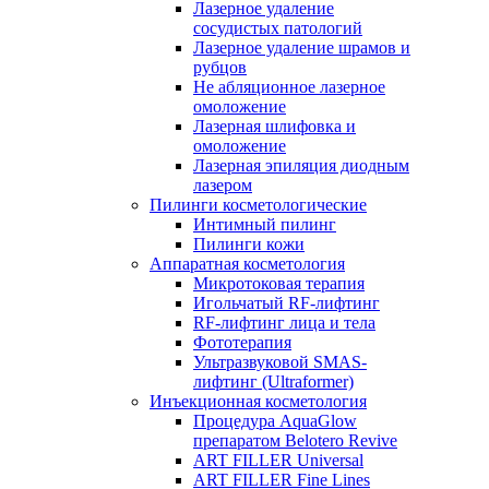
Лазерное удаление
сосудистых патологий
Лазерное удаление шрамов и
рубцов
Не абляционное лазерное
омоложение
Лазерная шлифовка и
омоложение
Лазерная эпиляция диодным
лазером
Пилинги косметологические
Интимный пилинг
Пилинги кожи
Аппаратная косметология
Микротоковая терапия
Игольчатый RF-лифтинг
RF-лифтинг лица и тела
Фототерапия
Ультразвуковой SMAS-
лифтинг (Ultraformer)
Инъекционная косметология
Процедура AquaGlow
препаратом Belotero Revive
ART FILLER Universal
ART FILLER Fine Lines