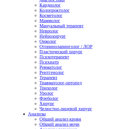
Кардиолог
Колопроктолог
Косметолог
Маммолог
Мануальный терапевт
Невролог
Нейрохирург
Онколог
Оториноларинголог / ЛОР
Пластический хирург
Психотерапевт
Психиатр
Ревматолог
Рентгенолог
Терапевт
Травматолог-ортопед
Трихолог
Уролог
Флеболог
Хирург
Челюстно-лицевой хирург
Анализы
Общий анализ крови
Общий анализ мочи