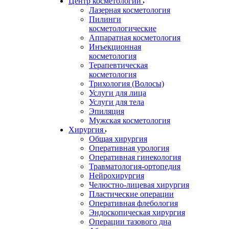
Центр косметологии
Лазерная косметология
Пилинги
косметологические
Аппаратная косметология
Инъекционная
косметология
Терапевтическая
косметология
Трихология (Волосы)
Услуги для лица
Услуги для тела
Эпиляция
Мужская косметология
Хирургия
Общая хирургия
Оперативная урология
Оперативная гинекология
Травматология-ортопедия
Нейрохирургия
Челюстно-лицевая хирургия
Пластические операции
Оперативная флебология
Эндоскопическая хирургия
Операции тазового дна