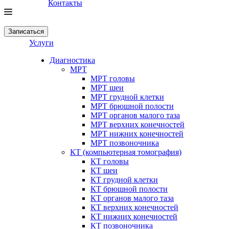
Контакты
Записаться
Услуги
Диагностика
МРТ
МРТ головы
МРТ шеи
МРТ грудной клетки
МРТ брюшной полости
МРТ органов малого таза
МРТ верхних конечностей
МРТ нижних конечностей
МРТ позвоночника
КТ (компьютерная томография)
КТ головы
КТ шеи
КТ грудной клетки
КТ брюшной полости
КТ органов малого таза
КТ верхних конечностей
КТ нижних конечностей
КТ позвоночника