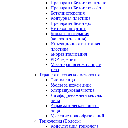
Препараты Белотеро интенс
Препараты Белотеро софт
Ботулинотерапия
Контурная пластика
Препараты Белотеро
Нитевой лифтинг
Коллагеннотерапия
(коллостотерапия)
Инъекционная интимная
пластика
Биоревитализация
PRP-терапия
Мезотерапия кожи лица и
тела
Терапевтическая косметология
Чистка лица
Уходы за кожей лица
Ультразвуковая чистка
Лимфодренажный массаж
лица
Атравматическая чистка
лица
Удаление новообразований
Трихология (Волосы)
Консультация трихолога