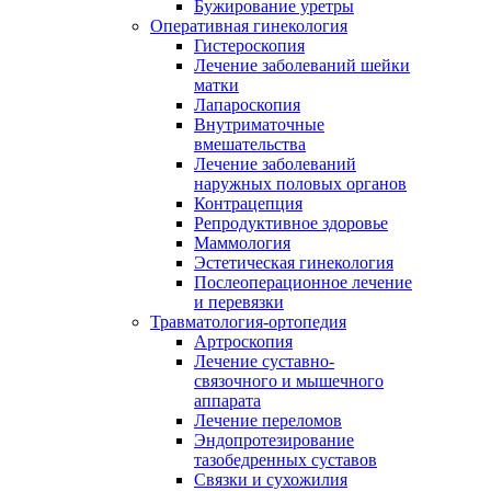
Бужирование уретры
Оперативная гинекология
Гистероскопия
Лечение заболеваний шейки
матки
Лапароскопия
Внутриматочные
вмешательства
Лечение заболеваний
наружных половых органов
Контрацепция
Репродуктивное здоровье
Маммология
Эстетическая гинекология
Послеоперационное лечение
и перевязки
Травматология-ортопедия
Артроскопия
Лечение суставно-
связочного и мышечного
аппарата
Лечение переломов
Эндопротезирование
тазобедренных суставов
Связки и сухожилия