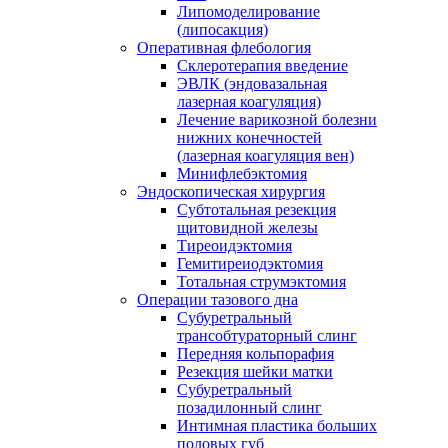
Липомоделирование
(липосакция)
Оперативная флебология
Склеротерапия введение
ЭВЛК (эндовазальная
лазерная коагуляция)
Лечение варикозной болезни
нижних конечностей
(лазерная коагуляция вен)
Минифлебэктомия
Эндоскопическая хирургия
Субтотальная резекция
щитовидной железы
Тиреоидэктомия
Гемитиреиодэктомия
Тотальная струмэктомия
Операции тазового дна
Субуретральный
трансобтураторный слинг
Передняя кольпорафия
Резекция шейки матки
Субуретральный
позадилонный слинг
Интимная пластика больших
половых губ