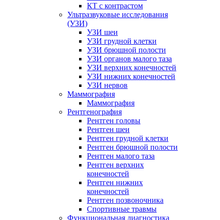
КТ с контрастом
Ультразвуковые исследования
(УЗИ)
УЗИ шеи
УЗИ грудной клетки
УЗИ брюшной полости
УЗИ органов малого таза
УЗИ верхних конечностей
УЗИ нижних конечностей
УЗИ нервов
Маммография
Маммография
Рентгенография
Рентген головы
Рентген шеи
Рентген грудной клетки
Рентген брюшной полости
Рентген малого таза
Рентген верхних
конечностей
Рентген нижних
конечностей
Рентген позвоночника
Спортивные травмы
Функциональная диагностика