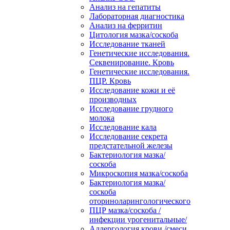
Анализ на гепатиты
Лабораторная диагностика
Анализ на ферритин
Цитология мазка/соскоба
Исследование тканей
Генетические исследования.
Секвенирование. Кровь
Генетические исследования.
ПЦР. Кровь
Исследование кожи и её
производных
Исследование грудного
молока
Исследование кала
Исследование секрета
предстательной железы
Бактериология мазка/
соскоба
Микроскопия мазка/соскоба
Бактериология мазка/
соскоба
оториноларингологического
ПЦР мазка/соскоба /
инфекции урогенитальные/
Аллергология крови /смеси