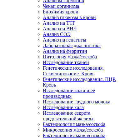
Анализы гормонов
Чекап организма
Биохимия крови
Анализ глюкозы в крови
Анализ на ТТГ
Анализ на ВИЧ
Анализ СОЭ
Анализ на гепатиты
Лабораторная диагностика
Анализ на ферритин
Цитология мазка/соскоба
Исследование тканей
Генетические исследования.
Секвенирование. Кровь
Генетические исследования. ПЦР.
Кровь
Исследование кожи и её
производных
Исследование грудного молока
Исследование кала
Исследование секрета
предстательной железы
Бактериология мазка/соскоба
Микроскопия мазка/соскоба
Бактериология мазка/соскоба