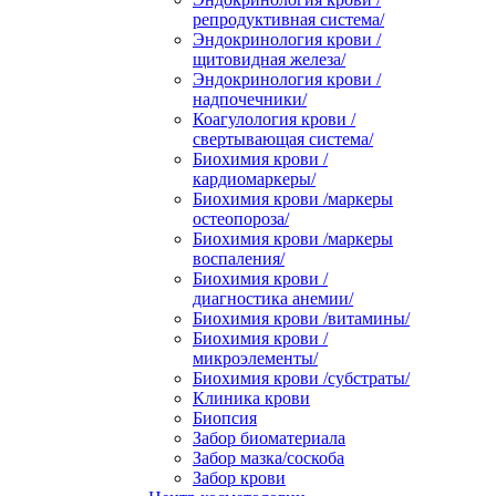
репродуктивная система/
Эндокринология крови /
щитовидная железа/
Эндокринология крови /
надпочечники/
Коагулология крови /
свертывающая система/
Биохимия крови /
кардиомаркеры/
Биохимия крови /маркеры
остеопороза/
Биохимия крови /маркеры
воспаления/
Биохимия крови /
диагностика анемии/
Биохимия крови /витамины/
Биохимия крови /
микроэлементы/
Биохимия крови /субстраты/
Клиника крови
Биопсия
Забор биоматериала
Забор мазка/соскоба
Забор крови