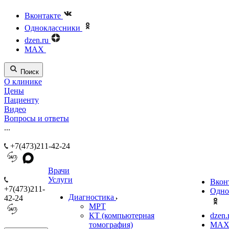
Вконтакте
Одноклассники
dzen.ru
MAX
Поиск
О клинике
Цены
Пациенту
Видео
Вопросы и ответы
...
+7(473)211-42-24
Врачи
Услуги
Вкон
+7(473)211-
Одно
Диагностика
42-24
МРТ
КТ (компьютерная
dzen.
томография)
MA