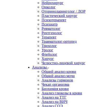
Нейрохирург
Онколог
Оториноларинголог / ЛОР
Пластический хирург
Психотерапевт
Психиатр
Ревматолог
Рентгенолог
Терапевт
Травматолог-ортопед
Трихолог
Уролог
Флеболог
Хирург
Челюстно-лицевой хирург
Анализы
Общий анализ крови
Общий анализ мочи
Анализы гормонов
Чекап организма
Биохимия крови
Анализ глюкозы в крови
Анализ на ТТГ
Анализ на ВИЧ
Анализ СОЭ