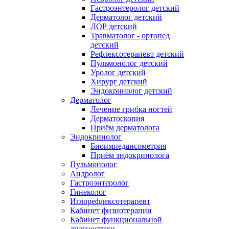
Гастроэнтеролог детский
Дерматолог детский
ЛОР детский
Травматолог - ортопед
детский
Рефлексотерапевт детский
Пульмонолог детский
Уролог детский
Хирург детский
Эндокринолог детский
Дерматолог
Лечение грибка ногтей
Дерматоскопия
Приём дерматолога
Эндокринолог
Биоимпедансометрия
Приём эндокринолога
Пульмонолог
Андролог
Гастроэнтеролог
Гинеколог
Иглорефлексотерапевт
Кабинет физиотерапии
Кабинет функциональной
диагностики