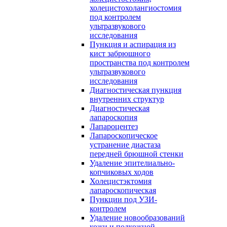
холецистохолангиостомия
под контролем
ультразвукового
исследования
Пункция и аспирация из
кист забрюшного
пространства под контролем
ультразвукового
исследования
Диагностическая пункция
внутренних структур
Диагностическая
лапароскопия
Лапароцентез
Лапароскопическое
устранение диастаза
передней брюшной стенки
Удаление эпителиально-
копчиковых ходов
Холецистэктомия
лапароскопическая
Пункции под УЗИ-
контролем
Удаление новообразований
кожи и подкожной