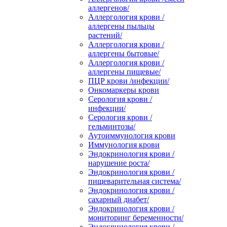
аллергенов/
Аллергология крови /
аллергены пыльцы
растений/
Аллергология крови /
аллергены бытовые/
Аллергология крови /
аллергены пищевые/
ПЦР крови /инфекции/
Онкомаркеры крови
Серология крови /
инфекции/
Серология крови /
гельминтозы/
Аутоиммунология крови
Иммунология крови
Эндокринология крови /
нарушение роста/
Эндокринология крови /
пищеварительная система/
Эндокринология крови /
сахарный диабет/
Эндокринология крови /
мониторинг беременности/
Эндокринология крови /