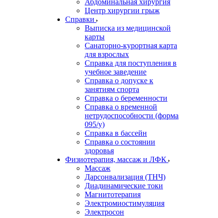
Абдоминальная хирургия
Центр хирургии грыж
Справки
Выписка из медицинской
карты
Санаторно-курортная карта
для взрослых
Справка для поступления в
учебное заведение
Справка о допуске к
занятиям спорта
Справка о беременности
Справка о временной
нетрудоспособности (форма
095/у)
Справка в бассейн
Справка о состоянии
здоровья
Физиотерапия, массаж и ЛФК
Массаж
Дарсонвализация (ТНЧ)
Диадинамические токи
Магнитотерапия
Электромиостимуляция
Электросон