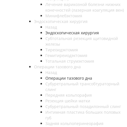
Лечение варикозной болезни нижних
конечностей (лазерная коагуляция вен)
Минифлебэктомия
Эндоскопическая хирургия
Назад
Эндоскопическая хирургия
Субтотальная резекция щитовидной
железы
Тиреоидэктомия
Гемитиреиодэктомия
Тотальная струмэктомия
Операции тазового дна
Назад
Операции тазового дна
Субуретральный трансобтураторный
слинг
Передняя кольпорафия
Резекция шейки матки
Субуретральный позадилонный слинг
Интимная пластика больших половых
губ
Задняя кольпоперинеорафия