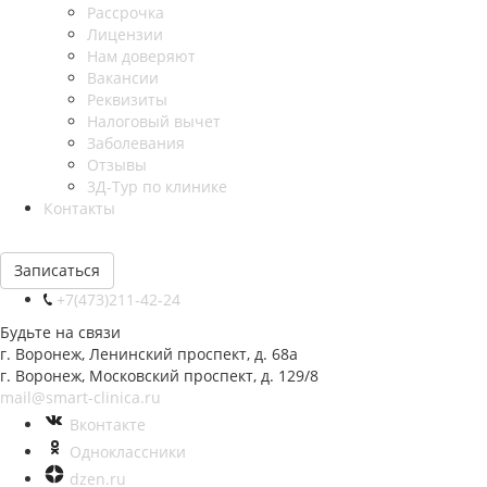
Рассрочка
Лицензии
Нам доверяют
Вакансии
Реквизиты
Налоговый вычет
Заболевания
Отзывы
3Д-Тур по клинике
Контакты
Записаться
+7(473)211-42-24
Будьте на связи
г. Воронеж, Ленинский проспект, д. 68а
г. Воронеж, Московский проспект, д. 129/8
mail@smart-clinica.ru
Вконтакте
Одноклассники
dzen.ru