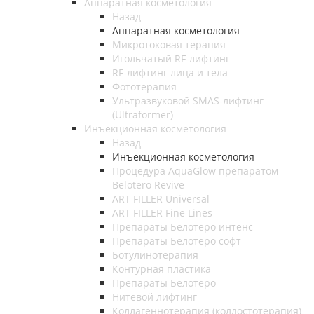
Аппаратная косметология
Назад
Аппаратная косметология
Микротоковая терапия
Игольчатый RF-лифтинг
RF-лифтинг лица и тела
Фототерапия
Ультразвуковой SMAS-лифтинг
(Ultraformer)
Инъекционная косметология
Назад
Инъекционная косметология
Процедура AquaGlow препаратом
Belotero Revive
ART FILLER Universal
ART FILLER Fine Lines
Препараты Белотеро интенс
Препараты Белотеро софт
Ботулинотерапия
Контурная пластика
Препараты Белотеро
Нитевой лифтинг
Коллагеннотерапия (коллостотерапия)