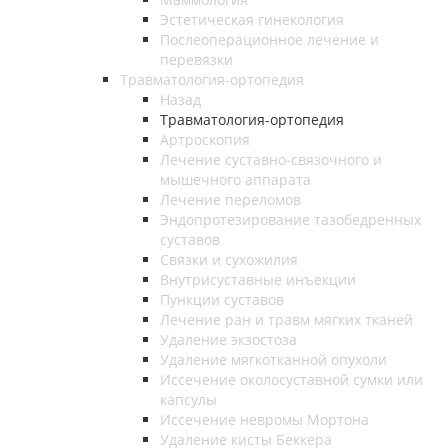
Эстетическая гинекология
Послеоперационное лечение и
перевязки
Травматология-ортопедия
Назад
Травматология-ортопедия
Артроскопия
Лечение суставно-связочного и
мышечного аппарата
Лечение переломов
Эндопротезирование тазобедренных
суставов
Связки и сухожилия
Внутрисуставные инъекции
Пункции суставов
Лечение ран и травм мягких тканей
Удаление экзостоза
Удаление мягкотканной опухоли
Иссечение околосуставной сумки или
капсулы
Иссечение невромы Мортона
Удаление кисты Беккера