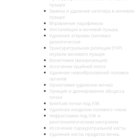
пузыря
Замена и удаление катетера в мочевом
пузыре
Вправление парафимоза
Инстилляция в мочевой пузырь
Удаление атеромы (липомы)
урологическое
Трансуретральная резекция (ТУР)
опухоли мочевого пузыря
Вазэктомия (вазорезекция)
Иссечение крайней плоти
Удаление новообразований половых
органов
Орхэктомия (удаление яичка)
Пункция и дренирование абсцесса
почки
Биопсия почки под УЗК
Удаление кондилом полового члена
Нефростомия под УЗК и
рентгенологическим контролем
Иссечение парауретральной кисты
Удаление кисты придатка яичка,