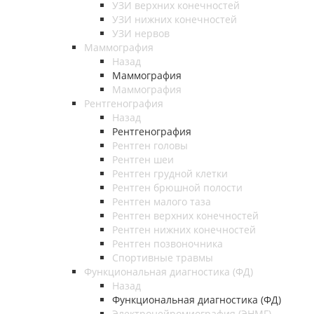
УЗИ верхних конечностей
УЗИ нижних конечностей
УЗИ нервов
Маммография
Назад
Маммография
Маммография
Рентгенография
Назад
Рентгенография
Рентген головы
Рентген шеи
Рентген грудной клетки
Рентген брюшной полости
Рентген малого таза
Рентген верхних конечностей
Рентген нижних конечностей
Рентген позвоночника
Спортивные травмы
Функциональная диагностика (ФД)
Назад
Функциональная диагностика (ФД)
Электронейромиография (ЭНМГ)