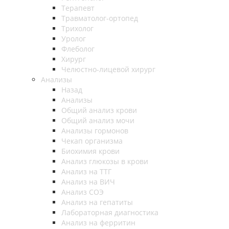
Терапевт
Травматолог-ортопед
Трихолог
Уролог
Флеболог
Хирург
Челюстно-лицевой хирург
Анализы
Назад
Анализы
Общий анализ крови
Общий анализ мочи
Анализы гормонов
Чекап организма
Биохимия крови
Анализ глюкозы в крови
Анализ на ТТГ
Анализ на ВИЧ
Анализ СОЭ
Анализ на гепатиты
Лабораторная диагностика
Анализ на ферритин