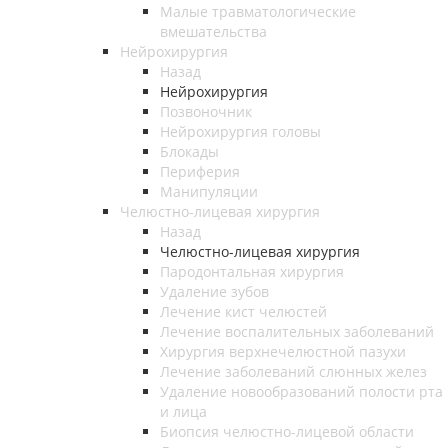
Малые травматологические
вмешательства
Нейрохирургия
Назад
Нейрохирургия
Позвоночник
Нейрохирургия головы
Блокады
Периферия
Манипуляции
Челюстно-лицевая хирургия
Назад
Челюстно-лицевая хирургия
Пародонтальная хирургия
Удаление зубов
Лечение кист челюстей
Лечение воспалительных заболеваний
Хирургия верхнечелюстной пазухи
Лечение заболеваний слюнных желез
Удаление новообразований полости рта
и лица
Биопсия челюстно-лицевой области