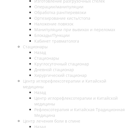
Изготовление разгрузочных стелек
Операции/манипуляции
Обработка ран/перевязки
Ортезирование кисть/стопа
Наложение повязок
Манипуляции при вывихах и переломах
Блокады/Пункции
Кабинет травматолога
Стационары
Назад
Стационары
Круглосуточный стационар
Дневной стационар
Хирургический стационар
Центр иглорефлексотерапии и Китайской
медицины
Назад
Центр иглорефлексотерапии и Китайской
медицины
Рефлексотерапия и Китайская Традиционная
Медицина
Центр лечения боли в спине
Назад