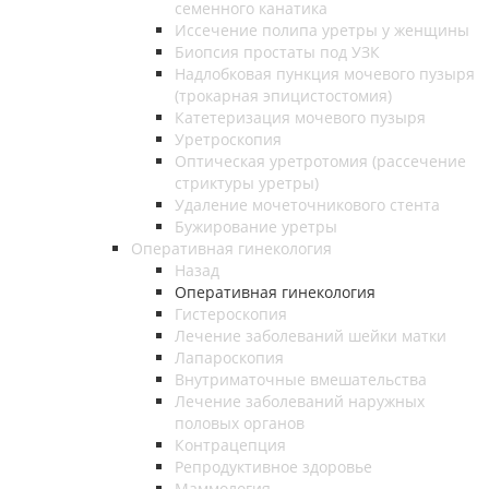
семенного канатика
Иссечение полипа уретры у женщины
Биопсия простаты под УЗК
Надлобковая пункция мочевого пузыря
(трокарная эпицистостомия)
Катетеризация мочевого пузыря
Уретроскопия
Оптическая уретротомия (рассечение
стриктуры уретры)
Удаление мочеточникового стента
Бужирование уретры
Оперативная гинекология
Назад
Оперативная гинекология
Гистероскопия
Лечение заболеваний шейки матки
Лапароскопия
Внутриматочные вмешательства
Лечение заболеваний наружных
половых органов
Контрацепция
Репродуктивное здоровье
Маммология