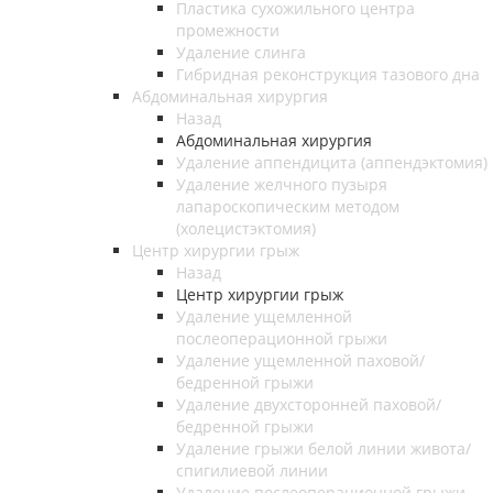
Пластика сухожильного центра
промежности
Удаление слинга
Гибридная реконструкция тазового дна
Абдоминальная хирургия
Назад
Абдоминальная хирургия
Удаление аппендицита (аппендэктомия)
Удаление желчного пузыря
лапароскопическим методом
(холецистэктомия)
Центр хирургии грыж
Назад
Центр хирургии грыж
Удаление ущемленной
послеоперационной грыжи
Удаление ущемленной паховой/
бедренной грыжи
Удаление двухсторонней паховой/
бедренной грыжи
Удаление грыжи белой линии живота/
спигилиевой линии
Удаление послеоперационной грыжи