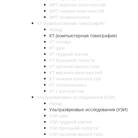
МРТ верхних конечностей
МРТ нижних конечностей
МРТ позвоночника
КТ (компьютерная томография)
Назад
КТ (компьютерная томография)
КТ головы
КТ шеи
КТ грудной клетки
КТ брюшной полости
КТ органов малого таза
КТ верхних конечностей
КТ нижних конечностей
КТ позвоночника
КТ с контрастом
Ультразвуковые исследования (УЗИ)
Назад
Ультразвуковые исследования (УЗИ)
УЗИ шеи
УЗИ грудной клетки
УЗИ брюшной полости
УЗИ органов малого таза