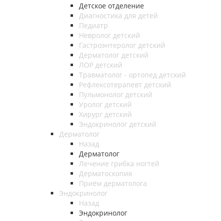
Детское отделение
Диагностика для детей
Педиатр
Невролог детский
Гастроэнтеролог детский
Дерматолог детский
ЛОР детский
Травматолог - ортопед детский
Рефлексотерапевт детский
Пульмонолог детский
Уролог детский
Хирург детский
Эндокринолог детский
Дерматолог
Назад
Дерматолог
Лечение грибка ногтей
Дерматоскопия
Приём дерматолога
Эндокринолог
Назад
Эндокринолог