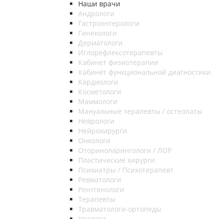
Наши врачи
Андрологи
Гастроэнтерологи
Гинекологи
Дерматологи
Иглорефлексотерапевты
Кабинет физиотерапии
Кабинет функциональной диагностики
Кардиологи
Косметологи
Маммологи
Мануальные терапевты / остеопаты
Неврологи
Нейрохирурги
Онкологи
Оториноларингологи / ЛОР
Пластические хирурги
Психиатры / Психотерапевт
Ревматологи
Рентгенологи
Терапевты
Травматологи-ортопеды
Урологи