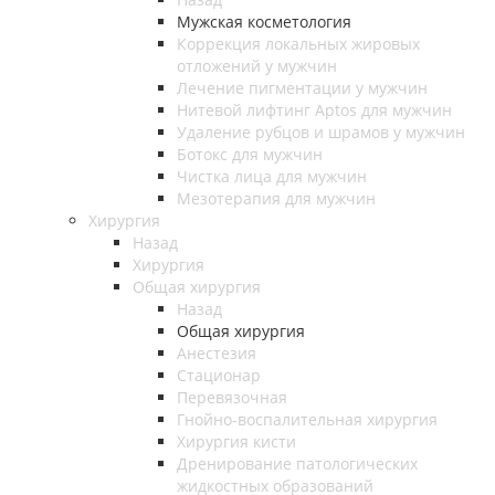
Мужская косметология
Коррекция локальных жировых
отложений у мужчин
Лечение пигментации у мужчин
Нитевой лифтинг Aptos для мужчин
Удаление рубцов и шрамов у мужчин
Ботокс для мужчин
Чистка лица для мужчин
Мезотерапия для мужчин
Хирургия
Назад
Хирургия
Общая хирургия
Назад
Общая хирургия
Анестезия
Стационар
Перевязочная
Гнойно-воспалительная хирургия
Хирургия кисти
Дренирование патологических
жидкостных образований