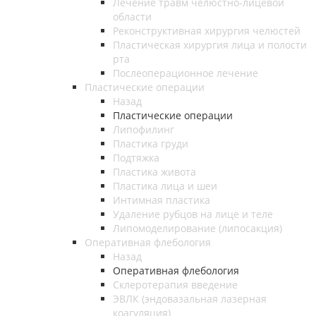
Лечение травм челюстно-лицевой
области
Реконструктивная хирургия челюстей
Пластическая хирургия лица и полости
рта
Послеоперационное лечение
Пластические операции
Назад
Пластические операции
Липофилинг
Пластика груди
Подтяжка
Пластика живота
Пластика лица и шеи
Интимная пластика
Удаление рубцов на лице и теле
Липомоделирование (липосакция)
Оперативная флебология
Назад
Оперативная флебология
Склеротерапия введение
ЭВЛК (эндовазальная лазерная
коагуляция)