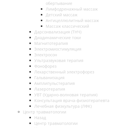
обертывание
Лимфодренажный массаж
Детский массаж
Антицеллюлитный массаж
Массаж классический
Дарсонвализация (ТНЧ)
Диадинамические токи
Магнитотерапия
Электромиостимуляция
Электросон
Ультразвуковая терапия
Фонофорез
Лекарственный электрофорез
Гальванизация
Амплипульстерапия
Лазеротерапия
УВТ (Ударно-волновая терапия)
Консультация врача-физиотерапевта
Лечебная физкультура (ЛФК)
Центр травматологии
Назад
Центр травматологии