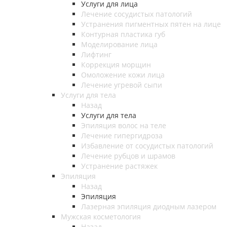
Услуги для лица
Лечение сосудистых патологий
Устранения пигментных пятен на лице
Контурная пластика губ
Моделирование лица
Лифтинг
Коррекция морщин
Омоложение кожи лица
Лечение угревой сыпи
Услуги для тела
Назад
Услуги для тела
Эпиляция волос на теле
Лечение гипергидроза
Избавление от сосудистых патологий
Лечение рубцов и шрамов
Устранение растяжек
Эпиляция
Назад
Эпиляция
Лазерная эпиляция диодным лазером
Мужская косметология
Назад