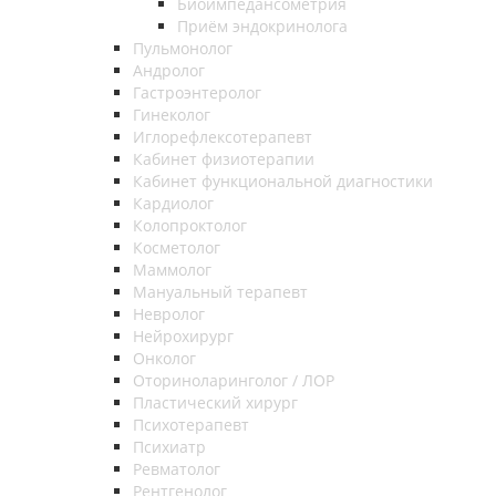
Биоимпедансометрия
Приём эндокринолога
Пульмонолог
Андролог
Гастроэнтеролог
Гинеколог
Иглорефлексотерапевт
Кабинет физиотерапии
Кабинет функциональной диагностики
Кардиолог
Колопроктолог
Косметолог
Маммолог
Мануальный терапевт
Невролог
Нейрохирург
Онколог
Оториноларинголог / ЛОР
Пластический хирург
Психотерапевт
Психиатр
Ревматолог
Рентгенолог