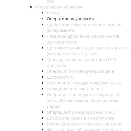
ран
Оперативная урология
Назад
Оперативная урология
Дробление камня в мочевом пузыре
(конкремента)
Лазерное дробление конкрементов
(камней) почек
Цистолитотомия - удаление конкремента
(камня) мочевого пузыря
Трансуретральная резекция (ТУР)
простаты
Операция по поводу варикоцеле
Цистоскопия
Увеличение головки полового члена
Утолщение полового члена
Операция при водянке (гидроцеле)
яичка (Винкельмана, Бергмана или
Лорда)
Операции при недержании мочи
Дробление камня в мочеточнике
Коррекция раннего семяизвержения
Фульгурация лейкоплакии мочевого