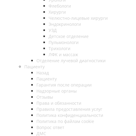
Флебологи
Хирурги
Челюстно-лицевые хирурги
Эндокринологи
УЗД
Детское отделение
Пульмонологи
Трихологи
ЛФК и массаж
Отделение лучевой диагностики
Пациенту
Назад
Пациенту
Гарантия после операции
Надзорные органы
Отзывы
Права и обязанности
Правила предоставления услуг
Политика конфиденциальности
Политика по файлам cookie
Вопрос ответ
ДМС