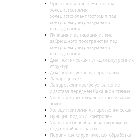
Чрезкожная чрезпеченочная
холецистостомия,
холецистохолангиостомия под
контролем ультразвукового
исследования
Пункция и аспирация из кист
забрюшного пространства под
контролем ультразвукового
исследования
Диагностическая пункция внутренних
структур
Диагностическая лапароскопия
Лапароцентез
Лапароскопическое устранение
диастаза передней брюшной стенки
Удаление эпителиально-копчиковых
ходов
Холецистэктомия лапароскопическая
Пункции под УЗИ-контролем
Удаление новообразований кожи и
подкожной клетчатки
Первичная хирургическая обработка