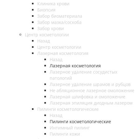
Клиника крови
Биопсия
Забор биоматериала
Забор мазка/соскоба
Забор крови
Центр косметологии
Назад
Центр косметологии
Лазерная косметология
Назад
Лазерная косметология
Лазерное удаление сосудистых
патологий
Лазерное удаление шрамов и рубцов
Не абляционное лазерное омоложение
Лазерная шлифовка и омоложение
Лазерная эпиляция диодным лазером
Пилинги косметологические
Назад
Пилинги косметологические
Интимный пилинг
Пилинги кожи