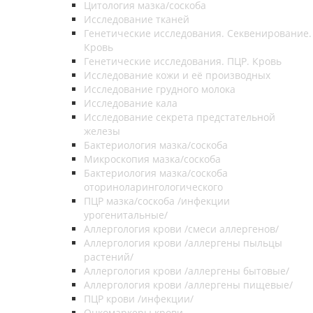
Цитология мазка/соскоба
Исследование тканей
Генетические исследования. Секвенирование.
Кровь
Генетические исследования. ПЦР. Кровь
Исследование кожи и её производных
Исследование грудного молока
Исследование кала
Исследование секрета предстательной
железы
Бактериология мазка/соскоба
Микроскопия мазка/соскоба
Бактериология мазка/соскоба
оториноларингологического
ПЦР мазка/соскоба /инфекции
урогенитальные/
Аллергология крови /смеси аллергенов/
Аллергология крови /аллергены пыльцы
растений/
Аллергология крови /аллергены бытовые/
Аллергология крови /аллергены пищевые/
ПЦР крови /инфекции/
Онкомаркеры крови