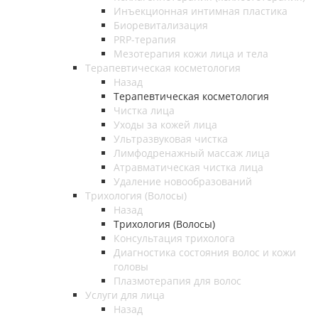
Инъекционная интимная пластика
Биоревитализация
PRP-терапия
Мезотерапия кожи лица и тела
Терапевтическая косметология
Назад
Терапевтическая косметология
Чистка лица
Уходы за кожей лица
Ультразвуковая чистка
Лимфодренажный массаж лица
Атравматическая чистка лица
Удаление новообразований
Трихология (Волосы)
Назад
Трихология (Волосы)
Консультация трихолога
Диагностика состояния волос и кожи
головы
Плазмотерапия для волос
Услуги для лица
Назад