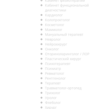
Кабинет физиотерапии
Кабинет функциональной
диагностики
Кардиолог
Колопроктолог
Косметолог
Маммолог
Мануальный терапевт
Невролог
Нейрохирург
Онколог
Оториноларинголог / ЛОР
Пластический хирург
Психотерапевт
Психиатр
Ревматолог
Рентгенолог
Терапевт
Травматолог-ортопед
Трихолог
Уролог
Флеболог
Хирург