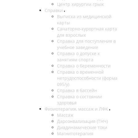
Центр хирургии грыж
Справки
Выписка из медицинской
карты
Санаторно-курортная карта
для взрослых
Справка для поступления в
учебное заведение
Справка о допуске к
занятиям спорта
Справка о беременности
Справка о временной
нетрудоспособности (форма
095/у)
Справка в бассейн
Справка о состоянии
здоровья
Физиотерапия, массаж и ЛФК
Массаж
Дарсонвализация (ТНЧ)
Диадинамические токи
Магнитотерапия