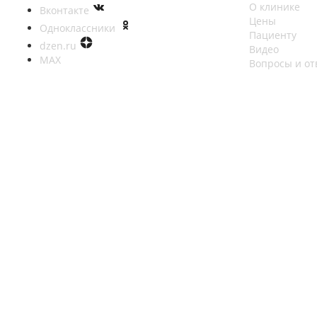
О клинике
Вконтакте
Цены
Одноклассники
Пациенту
dzen.ru
Видео
MAX
Вопросы и от