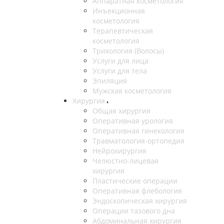
Аппаратная косметология
Инъекционная
косметология
Терапевтическая
косметология
Трихология (Волосы)
Услуги для лица
Услуги для тела
Эпиляция
Мужская косметология
Хирургия
Общая хирургия
Оперативная урология
Оперативная гинекология
Травматология-ортопедия
Нейрохирургия
Челюстно-лицевая
хирургия
Пластические операции
Оперативная флебология
Эндоскопическая хирургия
Операции тазового дна
Абдоминальная хирургия