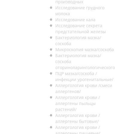
производных
Исследование грудного
молока
Исследование кала
Исследование секрета
предстательной железы
Бактериология мазка/
соскоба
Микроскопия мазка/соскоба
Бактериология мазка/
соскоба
оториноларингологического
ПЦР мазка/соскоба /
инфекции урогенитальные/
Аллергология крови /смеси
аллергенов/
Аллергология крови /
аллергены пыльцы
растений/
Аллергология крови /
аллергены бытовые/
Аллергология крови /
аллергены пищевые/