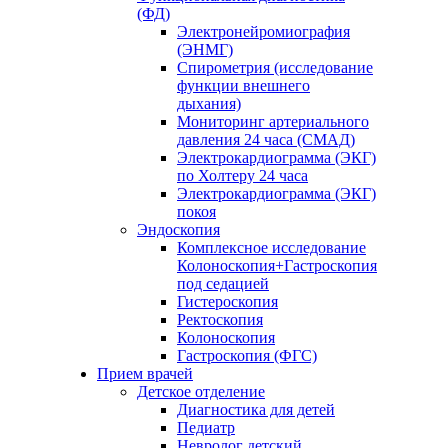
(ФД)
Электронейромиография
(ЭНМГ)
Спирометрия (исследование
функции внешнего
дыхания)
Мониторинг артериального
давления 24 часа (СМАД)
Электрокардиограмма (ЭКГ)
по Холтеру 24 часа
Электрокардиограмма (ЭКГ)
покоя
Эндоскопия
Комплексное исследование
Колоноскопия+Гастроскопия
под седацией
Гистероскопия
Ректоскопия
Колоноскопия
Гастроскопия (ФГС)
Прием врачей
Детское отделение
Диагностика для детей
Педиатр
Невролог детский