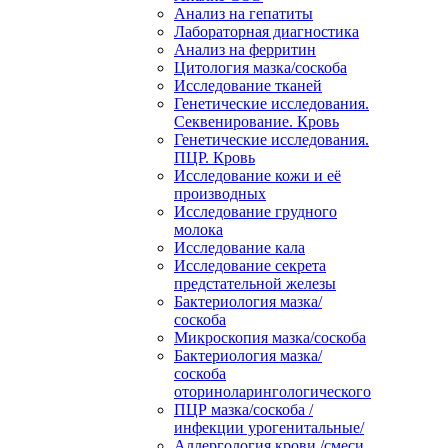
Анализ на гепатиты
Лабораторная диагностика
Анализ на ферритин
Цитология мазка/соскоба
Исследование тканей
Генетические исследования.
Секвенирование. Кровь
Генетические исследования.
ПЦР. Кровь
Исследование кожи и её
производных
Исследование грудного
молока
Исследование кала
Исследование секрета
предстательной железы
Бактериология мазка/
соскоба
Микроскопия мазка/соскоба
Бактериология мазка/
соскоба
оториноларингологического
ПЦР мазка/соскоба /
инфекции урогенитальные/
Аллергология крови /смеси