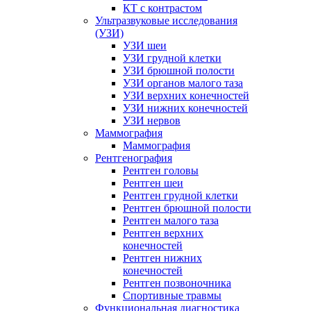
КТ с контрастом
Ультразвуковые исследования
(УЗИ)
УЗИ шеи
УЗИ грудной клетки
УЗИ брюшной полости
УЗИ органов малого таза
УЗИ верхних конечностей
УЗИ нижних конечностей
УЗИ нервов
Маммография
Маммография
Рентгенография
Рентген головы
Рентген шеи
Рентген грудной клетки
Рентген брюшной полости
Рентген малого таза
Рентген верхних
конечностей
Рентген нижних
конечностей
Рентген позвоночника
Спортивные травмы
Функциональная диагностика