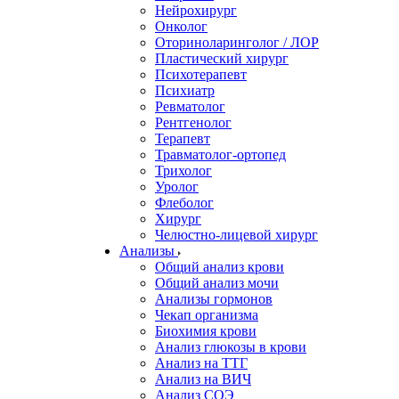
Нейрохирург
Онколог
Оториноларинголог / ЛОР
Пластический хирург
Психотерапевт
Психиатр
Ревматолог
Рентгенолог
Терапевт
Травматолог-ортопед
Трихолог
Уролог
Флеболог
Хирург
Челюстно-лицевой хирург
Анализы
Общий анализ крови
Общий анализ мочи
Анализы гормонов
Чекап организма
Биохимия крови
Анализ глюкозы в крови
Анализ на ТТГ
Анализ на ВИЧ
Анализ СОЭ