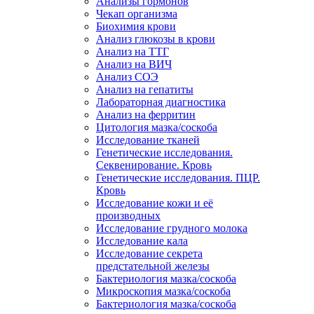
Анализы гормонов
Чекап организма
Биохимия крови
Анализ глюкозы в крови
Анализ на ТТГ
Анализ на ВИЧ
Анализ СОЭ
Анализ на гепатиты
Лабораторная диагностика
Анализ на ферритин
Цитология мазка/соскоба
Исследование тканей
Генетические исследования.
Секвенирование. Кровь
Генетические исследования. ПЦР.
Кровь
Исследование кожи и её
производных
Исследование грудного молока
Исследование кала
Исследование секрета
предстательной железы
Бактериология мазка/соскоба
Микроскопия мазка/соскоба
Бактериология мазка/соскоба