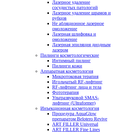
Лазерное удаление
сосудистых патологий
Лазерное удаление шрамов и
рубцов
Не абляционное лазерное
омоложение
Лазерная шлифовка и
омоложение
Лазерная эпиляция диодным
лазером
Пилинги косметологические
Интимный пилинг
Пилинги кожи
Аппаратная косметология
Микротоковая терапия
Игольчатый RF-лифтинг
RF-лифтинг лица и тела
Фототерапия
Ультразвуковой SMAS-
лифтинг (Ultraformer)
Инъекционная косметология
Процедура AquaGlow
препаратом Belotero Revive
ART FILLER Universal
ART FILLER Fine Lines