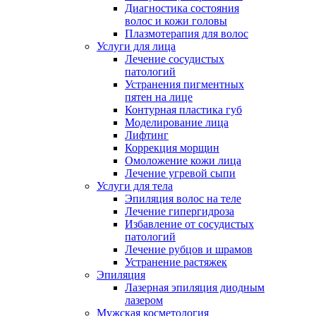
Диагностика состояния
волос и кожи головы
Плазмотерапия для волос
Услуги для лица
Лечение сосудистых
патологий
Устранения пигментных
пятен на лице
Контурная пластика губ
Моделирование лица
Лифтинг
Коррекция морщин
Омоложение кожи лица
Лечение угревой сыпи
Услуги для тела
Эпиляция волос на теле
Лечение гипергидроза
Избавление от сосудистых
патологий
Лечение рубцов и шрамов
Устранение растяжек
Эпиляция
Лазерная эпиляция диодным
лазером
Мужская косметология