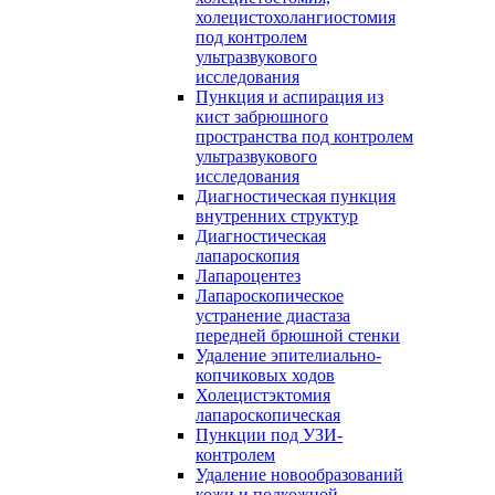
холецистохолангиостомия
под контролем
ультразвукового
исследования
Пункция и аспирация из
кист забрюшного
пространства под контролем
ультразвукового
исследования
Диагностическая пункция
внутренних структур
Диагностическая
лапароскопия
Лапароцентез
Лапароскопическое
устранение диастаза
передней брюшной стенки
Удаление эпителиально-
копчиковых ходов
Холецистэктомия
лапароскопическая
Пункции под УЗИ-
контролем
Удаление новообразований
кожи и подкожной