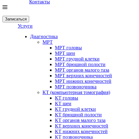
Контакты
Записаться
Услуги
Диагностика
МРТ
МРТ головы
МРТ шеи
МРТ грудной клетки
МРТ брюшной полости
МРТ органов малого таза
МРТ верхних конечностей
МРТ нижних конечностей
МРТ позвоночника
КТ (компьютерная томография)
КТ головы
КТ шеи
КТ грудной клетки
КТ брюшной полости
КТ органов малого таза
КТ верхних конечностей
КТ нижних конечностей
КТ позвоночника