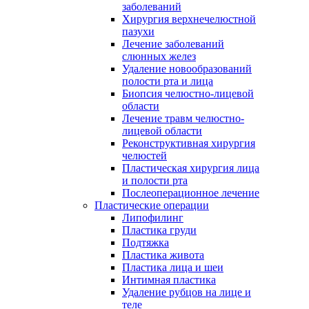
заболеваний
Хирургия верхнечелюстной
пазухи
Лечение заболеваний
слюнных желез
Удаление новообразований
полости рта и лица
Биопсия челюстно-лицевой
области
Лечение травм челюстно-
лицевой области
Реконструктивная хирургия
челюстей
Пластическая хирургия лица
и полости рта
Послеоперационное лечение
Пластические операции
Липофилинг
Пластика груди
Подтяжка
Пластика живота
Пластика лица и шеи
Интимная пластика
Удаление рубцов на лице и
теле