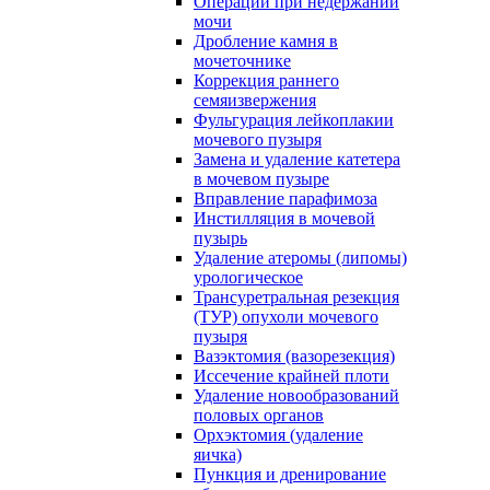
Операции при недержании
мочи
Дробление камня в
мочеточнике
Коррекция раннего
семяизвержения
Фульгурация лейкоплакии
мочевого пузыря
Замена и удаление катетера
в мочевом пузыре
Вправление парафимоза
Инстилляция в мочевой
пузырь
Удаление атеромы (липомы)
урологическое
Трансуретральная резекция
(ТУР) опухоли мочевого
пузыря
Вазэктомия (вазорезекция)
Иссечение крайней плоти
Удаление новообразований
половых органов
Орхэктомия (удаление
яичка)
Пункция и дренирование