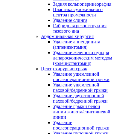
Задняя кольпоперинеорафия
Пластика сухожильного
центра промежности
Удаление слинга
Гибридная реконструкция
тазового дна
Абдоминальная хирургия
Удаление аппендицита
(аппендэктомия)
Удаление желчного пузыря
лапароскопическим методом
(холецистэктомия)
Центр хирургии грыж
Удаление ущемленной
послеоперационной грыжи
Удаление ущемленной
паховой/бедренной грыжи
Удаление двухсторонней
паховой/бедренной грыжи
Удаление грыжи белой
линии живота/спигилиевой
линии
Удаление
послеоперационной грыжи
Удаление пупочной грыжи