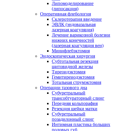
Липомоделирование
(липосакция)
Оперативная флебология
Склеротерапия введение
ЭВЛК (эндовазальная
лазерная коагуляция)
Лечение варикозной болезни
нижних конечностей
(лазерная коагуляция вен)
Минифлебэктомия
Эндоскопическая хирургия
Субтотальная резекция
щитовидной железы
Тиреоидэктомия
Гемитиреиодэктомия
Тотальная струмэктомия
Операции тазового дна
Субуретральный
трансобтураторный слинг
Передняя кольпорафия
Резекция шейки матки
Субуретральный
позадилонный слинг
Интимная пластика больших
половых губ