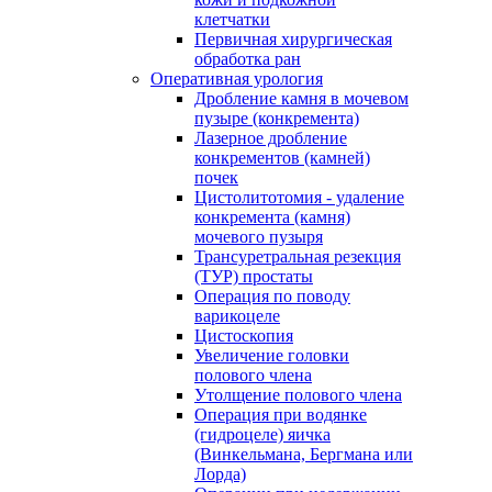
клетчатки
Первичная хирургическая
обработка ран
Оперативная урология
Дробление камня в мочевом
пузыре (конкремента)
Лазерное дробление
конкрементов (камней)
почек
Цистолитотомия - удаление
конкремента (камня)
мочевого пузыря
Трансуретральная резекция
(ТУР) простаты
Операция по поводу
варикоцеле
Цистоскопия
Увеличение головки
полового члена
Утолщение полового члена
Операция при водянке
(гидроцеле) яичка
(Винкельмана, Бергмана или
Лорда)