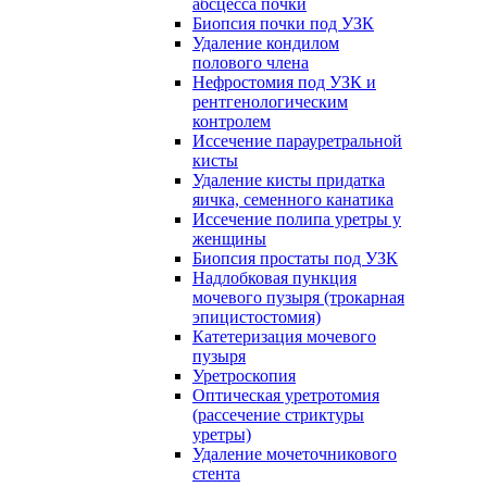
абсцесса почки
Биопсия почки под УЗК
Удаление кондилом
полового члена
Нефростомия под УЗК и
рентгенологическим
контролем
Иссечение парауретральной
кисты
Удаление кисты придатка
яичка, семенного канатика
Иссечение полипа уретры у
женщины
Биопсия простаты под УЗК
Надлобковая пункция
мочевого пузыря (трокарная
эпицистостомия)
Катетеризация мочевого
пузыря
Уретроскопия
Оптическая уретротомия
(рассечение стриктуры
уретры)
Удаление мочеточникового
стента