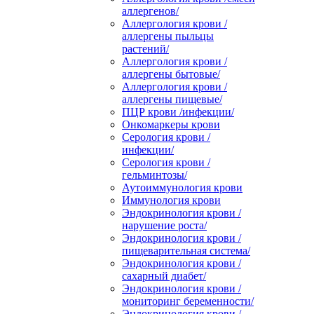
аллергенов/
Аллергология крови /
аллергены пыльцы
растений/
Аллергология крови /
аллергены бытовые/
Аллергология крови /
аллергены пищевые/
ПЦР крови /инфекции/
Онкомаркеры крови
Серология крови /
инфекции/
Серология крови /
гельминтозы/
Аутоиммунология крови
Иммунология крови
Эндокринология крови /
нарушение роста/
Эндокринология крови /
пищеварительная система/
Эндокринология крови /
сахарный диабет/
Эндокринология крови /
мониторинг беременности/
Эндокринология крови /