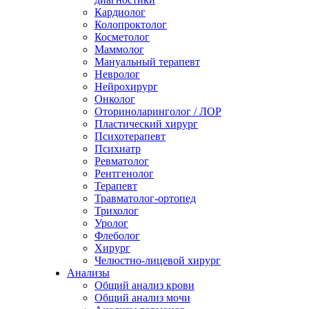
Кардиолог
Колопроктолог
Косметолог
Маммолог
Мануальный терапевт
Невролог
Нейрохирург
Онколог
Оториноларинголог / ЛОР
Пластический хирург
Психотерапевт
Психиатр
Ревматолог
Рентгенолог
Терапевт
Травматолог-ортопед
Трихолог
Уролог
Флеболог
Хирург
Челюстно-лицевой хирург
Анализы
Общий анализ крови
Общий анализ мочи