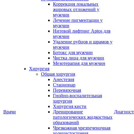
Коррекция локальных
жировых отложений у
мужчин
Лечение пигментации у
мужчин
Нитевой лифтинг Aptos для
мужчин
Удаление рубцов и шрамов у
мужчин
Ботокс для мужчин
Чистка лица для мужчин
Мезотерапия для мужчин
Хирургия
Общая хирургия
Анестезия
Стационар
Перевязочная
Гнойно-воспалительная
хирургия
Хирургия кисти
Врачи
Дренирование
Диагност
патологических жидкостных
образований
Чрезкожная чрезпеченочная
холецистостомия,