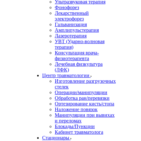
Ультразвуковая терапия
Фонофорез
Лекарственный
электрофорез
Гальванизация
Амплипульстерапия
Лазеротерапия
УВТ (Ударно-волновая
терапия)
Консультация врача-
физиотерапевта
Лечебная физкультура
(ЛФК)
Центр травматологии
Изготовление разгрузочных
стелек
Операции/манипуляции
Обработка ран/перевязки
Ортезирование кисть/стопа
Наложение повязок
Манипуляции при вывихах
и переломах
Блокады/Пункции
Кабинет травматолога
Стационары