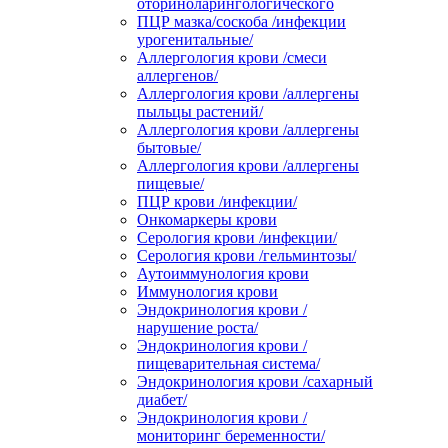
оториноларингологического
ПЦР мазка/соскоба /инфекции
урогенитальные/
Аллергология крови /смеси
аллергенов/
Аллергология крови /аллергены
пыльцы растений/
Аллергология крови /аллергены
бытовые/
Аллергология крови /аллергены
пищевые/
ПЦР крови /инфекции/
Онкомаркеры крови
Серология крови /инфекции/
Серология крови /гельминтозы/
Аутоиммунология крови
Иммунология крови
Эндокринология крови /
нарушение роста/
Эндокринология крови /
пищеварительная система/
Эндокринология крови /сахарный
диабет/
Эндокринология крови /
мониторинг беременности/