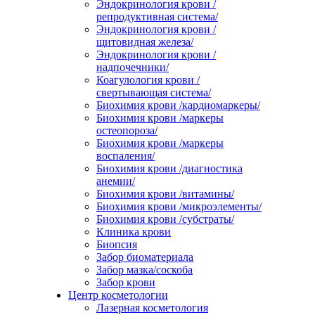
Эндокринология крови /
репродуктивная система/
Эндокринология крови /
щитовидная железа/
Эндокринология крови /
надпочечники/
Коагулология крови /
свертывающая система/
Биохимия крови /кардиомаркеры/
Биохимия крови /маркеры
остеопороза/
Биохимия крови /маркеры
воспаления/
Биохимия крови /диагностика
анемии/
Биохимия крови /витамины/
Биохимия крови /микроэлементы/
Биохимия крови /субстраты/
Клиника крови
Биопсия
Забор биоматериала
Забор мазка/соскоба
Забор крови
Центр косметологии
Лазерная косметология