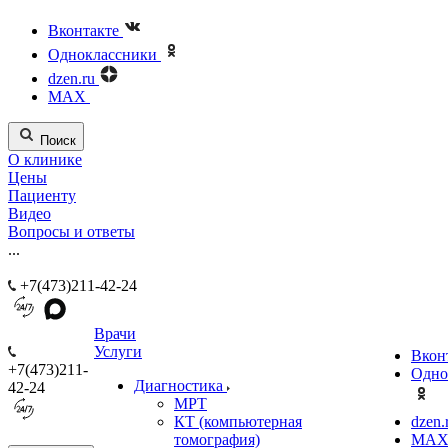
Вконтакте
Одноклассники
dzen.ru
MAX
Поиск
О клинике
Цены
Пациенту
Видео
Вопросы и ответы
...
+7(473)211-42-24
Врачи
Услуги
Вкон
+7(473)211-
Одно
Диагностика
42-24
МРТ
КТ (компьютерная
dzen.
томография)
MA