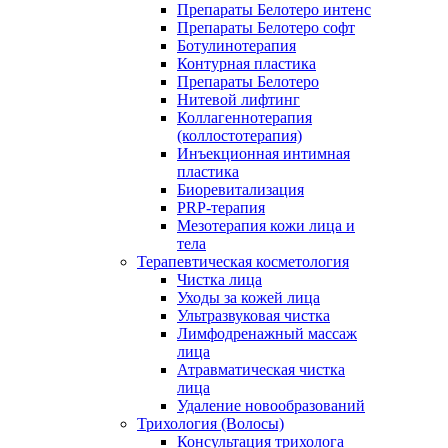
Препараты Белотеро интенс
Препараты Белотеро софт
Ботулинотерапия
Контурная пластика
Препараты Белотеро
Нитевой лифтинг
Коллагеннотерапия
(коллостотерапия)
Инъекционная интимная
пластика
Биоревитализация
PRP-терапия
Мезотерапия кожи лица и
тела
Терапевтическая косметология
Чистка лица
Уходы за кожей лица
Ультразвуковая чистка
Лимфодренажный массаж
лица
Атравматическая чистка
лица
Удаление новообразований
Трихология (Волосы)
Консультация трихолога