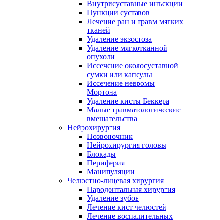
Внутрисуставные инъекции
Пункции суставов
Лечение ран и травм мягких
тканей
Удаление экзостоза
Удаление мягкотканной
опухоли
Иссечение околосуставной
сумки или капсулы
Иссечение невромы
Мортона
Удаление кисты Беккера
Малые травматологические
вмешательства
Нейрохирургия
Позвоночник
Нейрохирургия головы
Блокады
Периферия
Манипуляции
Челюстно-лицевая хирургия
Пародонтальная хирургия
Удаление зубов
Лечение кист челюстей
Лечение воспалительных