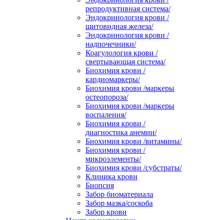
репродуктивная система/
Эндокринология крови /
щитовидная железа/
Эндокринология крови /
надпочечники/
Коагулология крови /
свертывающая система/
Биохимия крови /
кардиомаркеры/
Биохимия крови /маркеры
остеопороза/
Биохимия крови /маркеры
воспаления/
Биохимия крови /
диагностика анемии/
Биохимия крови /витамины/
Биохимия крови /
микроэлементы/
Биохимия крови /субстраты/
Клиника крови
Биопсия
Забор биоматериала
Забор мазка/соскоба
Забор крови