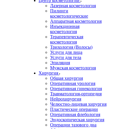
Центр косметологии
Лазерная косметология
Пилинги
косметологические
Аппаратная косметология
Инъекционная
косметология
Терапевтическая
косметология
Трихология (Волосы)
Услуги для лица
Услуги для тела
Эпиляция
Мужская косметология
Хирургия
Общая хирургия
Оперативная урология
Оперативная гинекология
Травматология-ортопедия
Нейрохирургия
Челюстно-лицевая хирургия
Пластические операции
Оперативная флебология
Эндоскопическая хирургия
Операции тазового дна