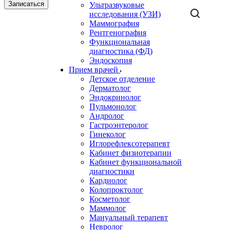
Записаться
Ультразвуковые
исследования (УЗИ)
Маммография
Рентгенография
Функциональная
диагностика (ФД)
Эндоскопия
Прием врачей
Детское отделение
Дерматолог
Эндокринолог
Пульмонолог
Андролог
Гастроэнтеролог
Гинеколог
Иглорефлексотерапевт
Кабинет физиотерапии
Кабинет функциональной
диагностики
Кардиолог
Колопроктолог
Косметолог
Маммолог
Мануальный терапевт
Невролог