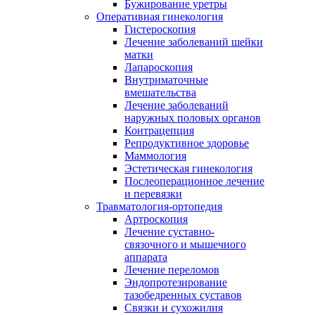
Бужирование уретры
Оперативная гинекология
Гистероскопия
Лечение заболеваний шейки
матки
Лапароскопия
Внутриматочные
вмешательства
Лечение заболеваний
наружных половых органов
Контрацепция
Репродуктивное здоровье
Маммология
Эстетическая гинекология
Послеоперационное лечение
и перевязки
Травматология-ортопедия
Артроскопия
Лечение суставно-
связочного и мышечного
аппарата
Лечение переломов
Эндопротезирование
тазобедренных суставов
Связки и сухожилия