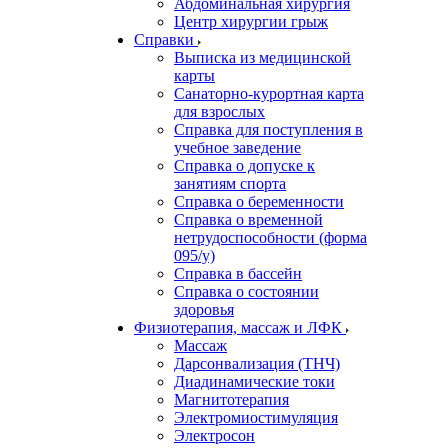
Абдоминальная хирургия
Центр хирургии грыж
Справки
Выписка из медицинской
карты
Санаторно-курортная карта
для взрослых
Справка для поступления в
учебное заведение
Справка о допуске к
занятиям спорта
Справка о беременности
Справка о временной
нетрудоспособности (форма
095/у)
Справка в бассейн
Справка о состоянии
здоровья
Физиотерапия, массаж и ЛФК
Массаж
Дарсонвализация (ТНЧ)
Диадинамические токи
Магнитотерапия
Электромиостимуляция
Электросон