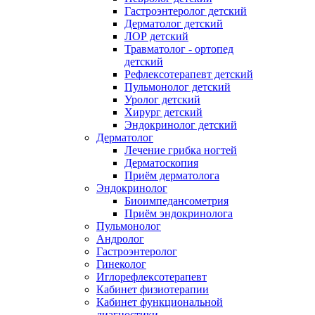
Гастроэнтеролог детский
Дерматолог детский
ЛОР детский
Травматолог - ортопед
детский
Рефлексотерапевт детский
Пульмонолог детский
Уролог детский
Хирург детский
Эндокринолог детский
Дерматолог
Лечение грибка ногтей
Дерматоскопия
Приём дерматолога
Эндокринолог
Биоимпедансометрия
Приём эндокринолога
Пульмонолог
Андролог
Гастроэнтеролог
Гинеколог
Иглорефлексотерапевт
Кабинет физиотерапии
Кабинет функциональной
диагностики