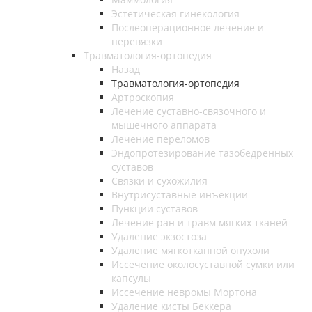
Эстетическая гинекология
Послеоперационное лечение и
перевязки
Травматология-ортопедия
Назад
Травматология-ортопедия
Артроскопия
Лечение суставно-связочного и
мышечного аппарата
Лечение переломов
Эндопротезирование тазобедренных
суставов
Связки и сухожилия
Внутрисуставные инъекции
Пункции суставов
Лечение ран и травм мягких тканей
Удаление экзостоза
Удаление мягкотканной опухоли
Иссечение околосуставной сумки или
капсулы
Иссечение невромы Мортона
Удаление кисты Беккера