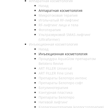
Аппаратная косметология
Назад
Аппаратная косметология
Микротоковая терапия
Игольчатый RF-лифтинг
RF-лифтинг лица и тела
Фототерапия
Ультразвуковой SMAS-лифтинг
(Ultraformer)
Инъекционная косметология
Назад
Инъекционная косметология
Процедура AquaGlow препаратом
Belotero Revive
ART FILLER Universal
ART FILLER Fine Lines
Препараты Белотеро интенс
Препараты Белотеро софт
Ботулинотерапия
Контурная пластика
Препараты Белотеро
Нитевой лифтинг
Коллагеннотерапия (коллостотерапия)