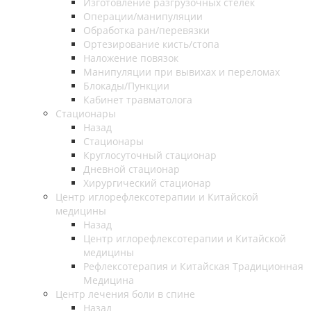
Изготовление разгрузочных стелек
Операции/манипуляции
Обработка ран/перевязки
Ортезирование кисть/стопа
Наложение повязок
Манипуляции при вывихах и переломах
Блокады/Пункции
Кабинет травматолога
Стационары
Назад
Стационары
Круглосуточный стационар
Дневной стационар
Хирургический стационар
Центр иглорефлексотерапии и Китайской
медицины
Назад
Центр иглорефлексотерапии и Китайской
медицины
Рефлексотерапия и Китайская Традиционная
Медицина
Центр лечения боли в спине
Назад