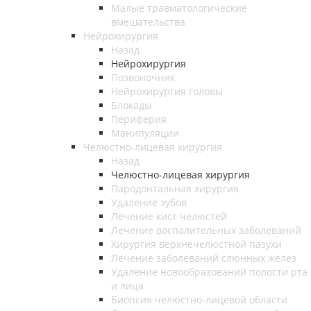
Малые травматологические
вмешательства
Нейрохирургия
Назад
Нейрохирургия
Позвоночник
Нейрохирургия головы
Блокады
Периферия
Манипуляции
Челюстно-лицевая хирургия
Назад
Челюстно-лицевая хирургия
Пародонтальная хирургия
Удаление зубов
Лечение кист челюстей
Лечение воспалительных заболеваний
Хирургия верхнечелюстной пазухи
Лечение заболеваний слюнных желез
Удаление новообразований полости рта
и лица
Биопсия челюстно-лицевой области