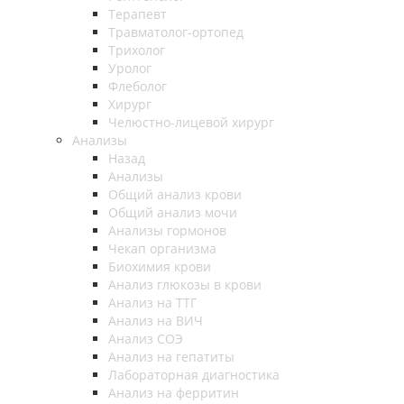
Терапевт
Травматолог-ортопед
Трихолог
Уролог
Флеболог
Хирург
Челюстно-лицевой хирург
Анализы
Назад
Анализы
Общий анализ крови
Общий анализ мочи
Анализы гормонов
Чекап организма
Биохимия крови
Анализ глюкозы в крови
Анализ на ТТГ
Анализ на ВИЧ
Анализ СОЭ
Анализ на гепатиты
Лабораторная диагностика
Анализ на ферритин