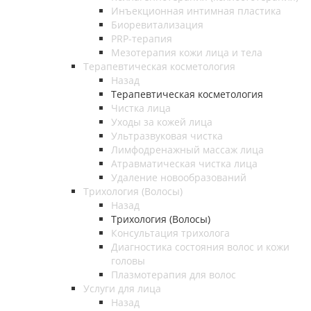
Инъекционная интимная пластика
Биоревитализация
PRP-терапия
Мезотерапия кожи лица и тела
Терапевтическая косметология
Назад
Терапевтическая косметология
Чистка лица
Уходы за кожей лица
Ультразвуковая чистка
Лимфодренажный массаж лица
Атравматическая чистка лица
Удаление новообразований
Трихология (Волосы)
Назад
Трихология (Волосы)
Консультация трихолога
Диагностика состояния волос и кожи
головы
Плазмотерапия для волос
Услуги для лица
Назад