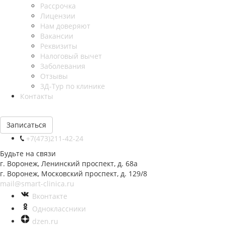
Рассрочка
Лицензии
Нам доверяют
Вакансии
Реквизиты
Налоговый вычет
Заболевания
Отзывы
3Д-Тур по клинике
Контакты
Записаться
+7(473)211-42-24
Будьте на связи
г. Воронеж, Ленинский проспект, д. 68а
г. Воронеж, Московский проспект, д. 129/8
mail@smart-clinica.ru
Вконтакте
Одноклассники
dzen.ru