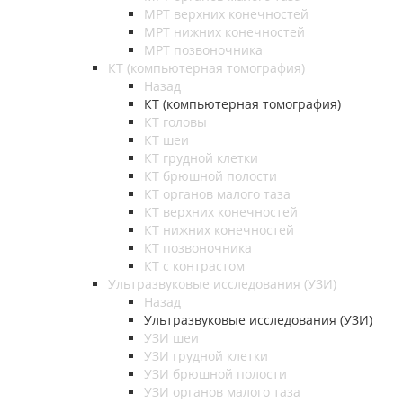
МРТ верхних конечностей
МРТ нижних конечностей
МРТ позвоночника
КТ (компьютерная томография)
Назад
КТ (компьютерная томография)
КТ головы
КТ шеи
КТ грудной клетки
КТ брюшной полости
КТ органов малого таза
КТ верхних конечностей
КТ нижних конечностей
КТ позвоночника
КТ с контрастом
Ультразвуковые исследования (УЗИ)
Назад
Ультразвуковые исследования (УЗИ)
УЗИ шеи
УЗИ грудной клетки
УЗИ брюшной полости
УЗИ органов малого таза