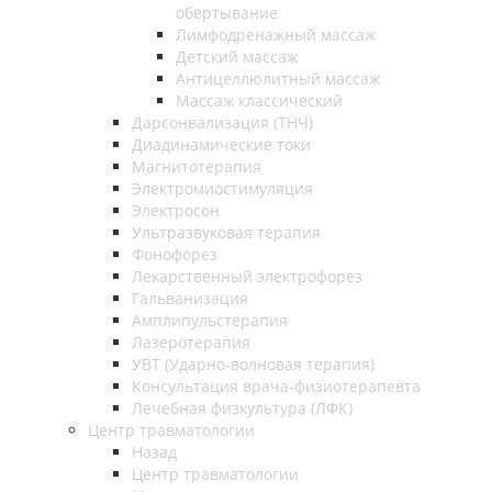
обертывание
Лимфодренажный массаж
Детский массаж
Антицеллюлитный массаж
Массаж классический
Дарсонвализация (ТНЧ)
Диадинамические токи
Магнитотерапия
Электромиостимуляция
Электросон
Ультразвуковая терапия
Фонофорез
Лекарственный электрофорез
Гальванизация
Амплипульстерапия
Лазеротерапия
УВТ (Ударно-волновая терапия)
Консультация врача-физиотерапевта
Лечебная физкультура (ЛФК)
Центр травматологии
Назад
Центр травматологии