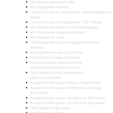
Цитология мазка/соскоба
Исследование тканей
Генетические исследования. Секвенирование.
Кровь
Генетические исследования. ПЦР. Кровь
Исследование кожи и её производных
Исследование грудного молока
Исследование кала
Исследование секрета предстательной
железы
Бактериология мазка/соскоба
Микроскопия мазка/соскоба
Бактериология мазка/соскоба
оториноларингологического
ПЦР мазка/соскоба /инфекции
урогенитальные/
Аллергология крови /смеси аллергенов/
Аллергология крови /аллергены пыльцы
растений/
Аллергология крови /аллергены бытовые/
Аллергология крови /аллергены пищевые/
ПЦР крови /инфекции/
Онкомаркеры крови