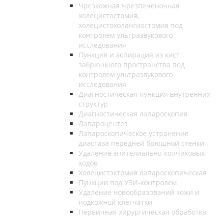
Чрезкожная чрезпеченочная
холецистостомия,
холецистохолангиостомия под
контролем ультразвукового
исследования
Пункция и аспирация из кист
забрюшного пространства под
контролем ультразвукового
исследования
Диагностическая пункция внутренних
структур
Диагностическая лапароскопия
Лапароцентез
Лапароскопическое устранение
диастаза передней брюшной стенки
Удаление эпителиально-копчиковых
ходов
Холецистэктомия лапароскопическая
Пункции под УЗИ-контролем
Удаление новообразований кожи и
подкожной клетчатки
Первичная хирургическая обработка