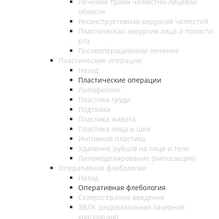
Лечение травм челюстно-лицевой
области
Реконструктивная хирургия челюстей
Пластическая хирургия лица и полости
рта
Послеоперационное лечение
Пластические операции
Назад
Пластические операции
Липофилинг
Пластика груди
Подтяжка
Пластика живота
Пластика лица и шеи
Интимная пластика
Удаление рубцов на лице и теле
Липомоделирование (липосакция)
Оперативная флебология
Назад
Оперативная флебология
Склеротерапия введение
ЭВЛК (эндовазальная лазерная
коагуляция)