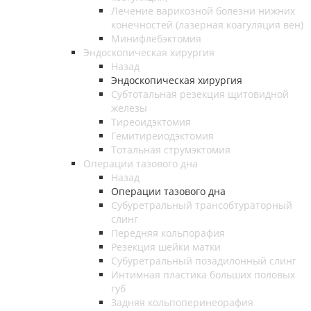
Лечение варикозной болезни нижних
конечностей (лазерная коагуляция вен)
Минифлебэктомия
Эндоскопическая хирургия
Назад
Эндоскопическая хирургия
Субтотальная резекция щитовидной
железы
Тиреоидэктомия
Гемитиреиодэктомия
Тотальная струмэктомия
Операции тазового дна
Назад
Операции тазового дна
Субуретральный трансобтураторный
слинг
Передняя кольпорафия
Резекция шейки матки
Субуретральный позадилонный слинг
Интимная пластика больших половых
губ
Задняя кольпоперинеорафия