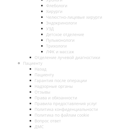
Флебологи
Хирурги
Челюстно-лицевые хирурги
Эндокринологи
УЗД
Детское отделение
Пульмонологи
Трихологи
ЛФК и массаж
Отделение лучевой диагностики
Пациенту
Назад
Пациенту
Гарантия после операции
Надзорные органы
Отзывы
Права и обязанности
Правила предоставления услуг
Политика конфиденциальности
Политика по файлам cookie
Вопрос ответ
ДМС