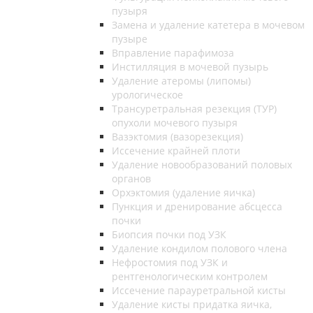
пузыря
Замена и удаление катетера в мочевом
пузыре
Вправление парафимоза
Инстилляция в мочевой пузырь
Удаление атеромы (липомы)
урологическое
Трансуретральная резекция (ТУР)
опухоли мочевого пузыря
Вазэктомия (вазорезекция)
Иссечение крайней плоти
Удаление новообразований половых
органов
Орхэктомия (удаление яичка)
Пункция и дренирование абсцесса
почки
Биопсия почки под УЗК
Удаление кондилом полового члена
Нефростомия под УЗК и
рентгенологическим контролем
Иссечение парауретральной кисты
Удаление кисты придатка яичка,