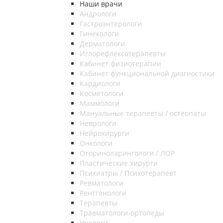
Наши врачи
Андрологи
Гастроэнтерологи
Гинекологи
Дерматологи
Иглорефлексотерапевты
Кабинет физиотерапии
Кабинет функциональной диагностики
Кардиологи
Косметологи
Маммологи
Мануальные терапевты / остеопаты
Неврологи
Нейрохирурги
Онкологи
Оториноларингологи / ЛОР
Пластические хирурги
Психиатры / Психотерапевт
Ревматологи
Рентгенологи
Терапевты
Травматологи-ортопеды
Урологи