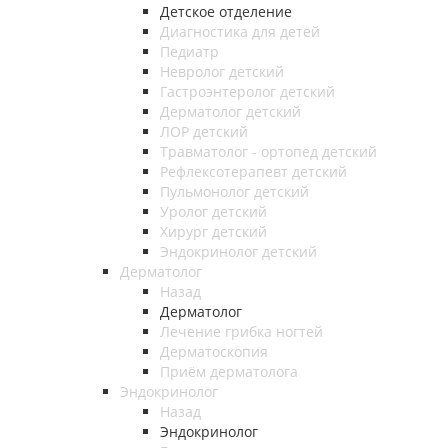
Детское отделение
Диагностика для детей
Педиатр
Невролог детский
Гастроэнтеролог детский
Дерматолог детский
ЛОР детский
Травматолог - ортопед детский
Рефлексотерапевт детский
Пульмонолог детский
Уролог детский
Хирург детский
Эндокринолог детский
Дерматолог
Назад
Дерматолог
Лечение грибка ногтей
Дерматоскопия
Приём дерматолога
Эндокринолог
Назад
Эндокринолог