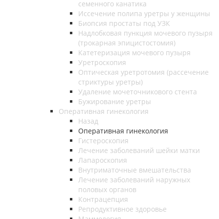
семенного канатика
Иссечение полипа уретры у женщины
Биопсия простаты под УЗК
Надлобковая пункция мочевого пузыря
(трокарная эпицистостомия)
Катетеризация мочевого пузыря
Уретроскопия
Оптическая уретротомия (рассечение
стриктуры уретры)
Удаление мочеточникового стента
Бужирование уретры
Оперативная гинекология
Назад
Оперативная гинекология
Гистероскопия
Лечение заболеваний шейки матки
Лапароскопия
Внутриматочные вмешательства
Лечение заболеваний наружных
половых органов
Контрацепция
Репродуктивное здоровье
Маммология