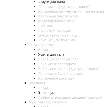
Услуги для лица
Лечение сосудистых патологий
Устранения пигментных пятен на лице
Контурная пластика губ
Моделирование лица
Лифтинг
Коррекция морщин
Омоложение кожи лица
Лечение угревой сыпи
Услуги для тела
Назад
Услуги для тела
Эпиляция волос на теле
Лечение гипергидроза
Избавление от сосудистых патологий
Лечение рубцов и шрамов
Устранение растяжек
Эпиляция
Назад
Эпиляция
Лазерная эпиляция диодным лазером
Мужская косметология
Назад