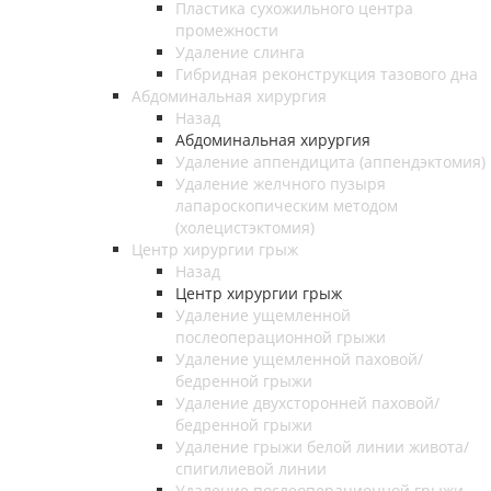
Пластика сухожильного центра
промежности
Удаление слинга
Гибридная реконструкция тазового дна
Абдоминальная хирургия
Назад
Абдоминальная хирургия
Удаление аппендицита (аппендэктомия)
Удаление желчного пузыря
лапароскопическим методом
(холецистэктомия)
Центр хирургии грыж
Назад
Центр хирургии грыж
Удаление ущемленной
послеоперационной грыжи
Удаление ущемленной паховой/
бедренной грыжи
Удаление двухсторонней паховой/
бедренной грыжи
Удаление грыжи белой линии живота/
спигилиевой линии
Удаление послеоперационной грыжи