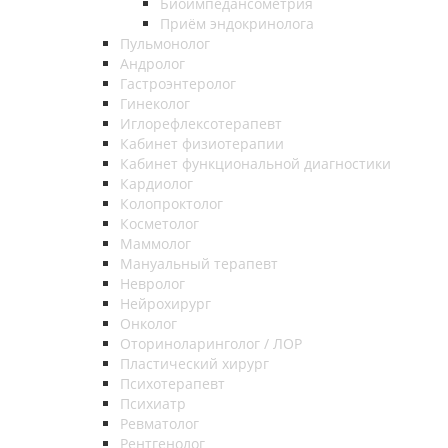
Биоимпедансометрия
Приём эндокринолога
Пульмонолог
Андролог
Гастроэнтеролог
Гинеколог
Иглорефлексотерапевт
Кабинет физиотерапии
Кабинет функциональной диагностики
Кардиолог
Колопроктолог
Косметолог
Маммолог
Мануальный терапевт
Невролог
Нейрохирург
Онколог
Оториноларинголог / ЛОР
Пластический хирург
Психотерапевт
Психиатр
Ревматолог
Рентгенолог