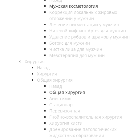
Мужская косметология
Коррекция локальных жировых
отложений у мужчин
Лечение пигментации у мужчин
Нитевой лифтинг Aptos для мужчин
Удаление рубцов и шрамов у мужчин
Ботокс для мужчин
Чистка лица для мужчин
Мезотерапия для мужчин
Хирургия
Назад
Хирургия
Общая хирургия
Назад
Общая хирургия
Анестезия
Стационар
Перевязочная
Гнойно-воспалительная хирургия
Хирургия кисти
Дренирование патологических
жидкостных образований