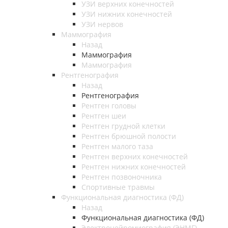
УЗИ верхних конечностей
УЗИ нижних конечностей
УЗИ нервов
Маммография
Назад
Маммография
Маммография
Рентгенография
Назад
Рентгенография
Рентген головы
Рентген шеи
Рентген грудной клетки
Рентген брюшной полости
Рентген малого таза
Рентген верхних конечностей
Рентген нижних конечностей
Рентген позвоночника
Спортивные травмы
Функциональная диагностика (ФД)
Назад
Функциональная диагностика (ФД)
Электронейромиография (ЭНМГ)