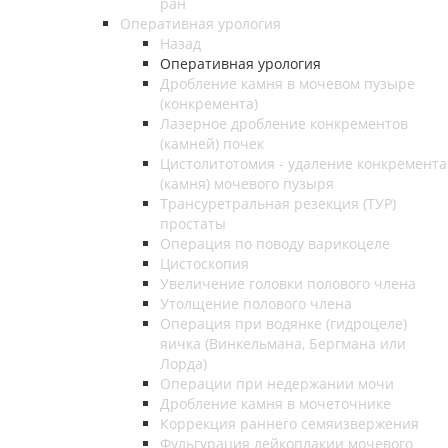
ран
Оперативная урология
Назад
Оперативная урология
Дробление камня в мочевом пузыре
(конкремента)
Лазерное дробление конкрементов
(камней) почек
Цистолитотомия - удаление конкремента
(камня) мочевого пузыря
Трансуретральная резекция (ТУР)
простаты
Операция по поводу варикоцеле
Цистоскопия
Увеличение головки полового члена
Утолщение полового члена
Операция при водянке (гидроцеле)
яичка (Винкельмана, Бергмана или
Лорда)
Операции при недержании мочи
Дробление камня в мочеточнике
Коррекция раннего семяизвержения
Фульгурация лейкоплакии мочевого