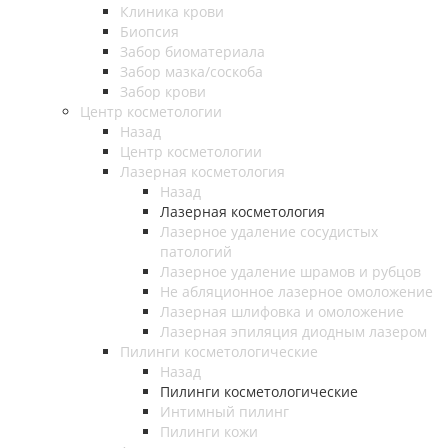
Клиника крови
Биопсия
Забор биоматериала
Забор мазка/соскоба
Забор крови
Центр косметологии
Назад
Центр косметологии
Лазерная косметология
Назад
Лазерная косметология
Лазерное удаление сосудистых
патологий
Лазерное удаление шрамов и рубцов
Не абляционное лазерное омоложение
Лазерная шлифовка и омоложение
Лазерная эпиляция диодным лазером
Пилинги косметологические
Назад
Пилинги косметологические
Интимный пилинг
Пилинги кожи