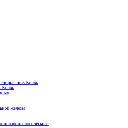
венирование. Кровь
. Кровь
одных
льной железы
ориноларингологического