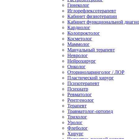
Гинеколог
Иглорефлексотерапевт
Кабинет физиотерапии
Кабинет функциональной диагн
Кардиолог
Колопроктолог
Косметолог
Маммолог
Мануальный терапевт
Невролог
Нейрохирург
Онколог
Оториноларинголог / ЛОР
Пластический хирург
Психотерапевт
Психиатр
Ревматолог
Рентгенолог
Терапевт
Травматолог-ортопед
Трихолог
Уролог
Флеболог
Хирург