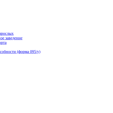
взрослых
ое заведение
орта
собности (форма 095/у)