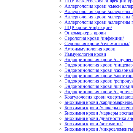
ПЦР мазка/соскоба /инфекции ур
Аллергология крови /смеси аллер
Аллергология крови /аллергены 
Аллергология крови /аллергены 
Аллергология крови /аллергены
ПЦР крови /инфекции/
Онкомаркеры крови
Серология крови /инфекции/
Серология крови /гельминтозы/
Аутоиммунология крови
Иммунология крови
Эндокринология крови /нарушени
Эндокринология крови /пищевари
Эндокринология крови /сахарный
Эндокринология крови /монитор
Эндокринология крови /репродук
Эндокринология крови /щитовидн
Эндокринология крови /надпоче
Коагулология крови /свертывающ
Биохимия крови /кардиомаркеры
Биохимия крови /маркеры остеоп
Биохимия крови /маркеры воспал
Биохимия крови /диагностика ан
Биохимия крови /витамины/
Биохимия крови /микроэлементы