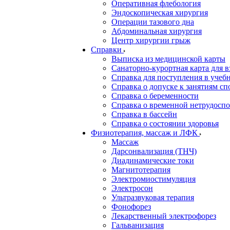
Оперативная флебология
Эндоскопическая хирургия
Операции тазового дна
Абдоминальная хирургия
Центр хирургии грыж
Справки
Выписка из медицинской карты
Санаторно-курортная карта для 
Справка для поступления в учебн
Справка о допуске к занятиям сп
Справка о беременности
Справка о временной нетрудоспо
Справка в бассейн
Справка о состоянии здоровья
Физиотерапия, массаж и ЛФК
Массаж
Дарсонвализация (ТНЧ)
Диадинамические токи
Магнитотерапия
Электромиостимуляция
Электросон
Ультразвуковая терапия
Фонофорез
Лекарственный электрофорез
Гальванизация