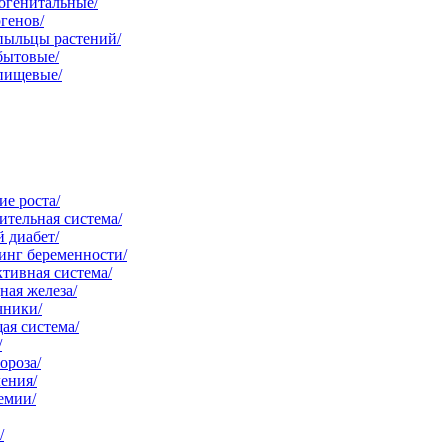
огенитальные/
генов/
пыльцы растений/
бытовые/
 пищевые/
е роста/
тельная система/
 диабет/
инг беременности/
тивная система/
ая железа/
чники/
ая система/
/
ороза/
ения/
емии/
/