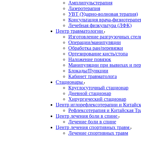
Амплипульстерапия
Лазеротерапия
УВТ (Ударно-волновая терапия)
Консультация врача-физиотерапе
Лечебная физкультура (ЛФК)
Центр травматологии
Изготовление разгрузочных стел
Операции/манипуляции
Обработка ран/перевязки
Ортезирование кисть/стопа
Наложение повязок
Манипуляции при вывихах и пе
Блокады/Пункции
Кабинет травматолога
Стационары
Круглосуточный стационар
Дневной стационар
Хирургический стационар
Центр иглорефлексотерапии и Китай
Рефлексотерапия и Китайская Т
Центр лечения боли в спине
Лечение боли в спине
Центр лечения спортивных травм
Лечение спортивных травм