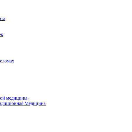
вта
ек
реломах
ской медицины
радиционная Медицина