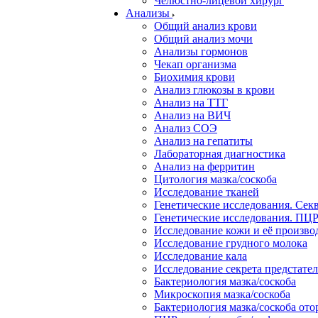
Челюстно-лицевой хирург
Анализы
Общий анализ крови
Общий анализ мочи
Анализы гормонов
Чекап организма
Биохимия крови
Анализ глюкозы в крови
Анализ на ТТГ
Анализ на ВИЧ
Анализ СОЭ
Анализ на гепатиты
Лабораторная диагностика
Анализ на ферритин
Цитология мазка/соскоба
Исследование тканей
Генетические исследования. Сек
Генетические исследования. ПЦР
Исследование кожи и её произв
Исследование грудного молока
Исследование кала
Исследование секрета предстате
Бактериология мазка/соскоба
Микроскопия мазка/соскоба
Бактериология мазка/соскоба от