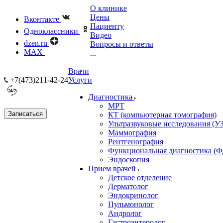
О клинике
Цены
Вконтакте
Пациенту
Одноклассники
Видео
dzen.ru
Вопросы и ответы
MAX
...
Врачи
+7(473)211-42-24
Услуги
Диагностика
МРТ
Записаться
КТ (компьютерная томография)
Ультразвуковые исследования (У
Маммография
Рентгенография
Функциональная диагностика (Ф
Эндоскопия
Прием врачей
Детское отделение
Дерматолог
Эндокринолог
Пульмонолог
Андролог
Гастроэнтеролог