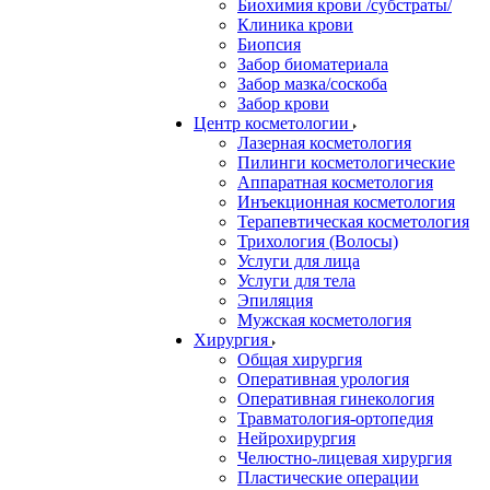
Биохимия крови /субстраты/
Клиника крови
Биопсия
Забор биоматериала
Забор мазка/соскоба
Забор крови
Центр косметологии
Лазерная косметология
Пилинги косметологические
Аппаратная косметология
Инъекционная косметология
Терапевтическая косметология
Трихология (Волосы)
Услуги для лица
Услуги для тела
Эпиляция
Мужская косметология
Хирургия
Общая хирургия
Оперативная урология
Оперативная гинекология
Травматология-ортопедия
Нейрохирургия
Челюстно-лицевая хирургия
Пластические операции