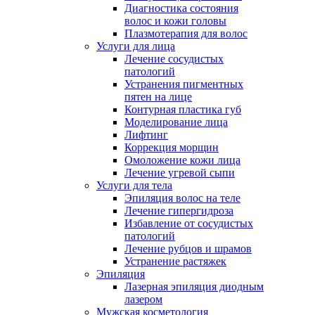
Диагностика состояния
волос и кожи головы
Плазмотерапия для волос
Услуги для лица
Лечение сосудистых
патологий
Устранения пигментных
пятен на лице
Контурная пластика губ
Моделирование лица
Лифтинг
Коррекция морщин
Омоложение кожи лица
Лечение угревой сыпи
Услуги для тела
Эпиляция волос на теле
Лечение гипергидроза
Избавление от сосудистых
патологий
Лечение рубцов и шрамов
Устранение растяжек
Эпиляция
Лазерная эпиляция диодным
лазером
Мужская косметология