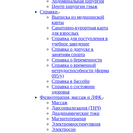
Абдоминальная хирургия
Центр хирургии грыж
Справки
Выписка из медицинской
карты
Санаторно-курортная карта
для взрослых
Справка для поступления в
учебное заведение
Справка о допуске к
занятиям спорта
Справка о беременности
Справка о временной
нетрудоспособности (форма
095/у)
Справка в бассейн
Справка о состоянии
здоровья
Физиотерапия, массаж и ЛФК
Массаж
Дарсонвализация (ТНЧ)
Диадинамические токи
Магнитотерапия
Электромиостимуляция
Электросон