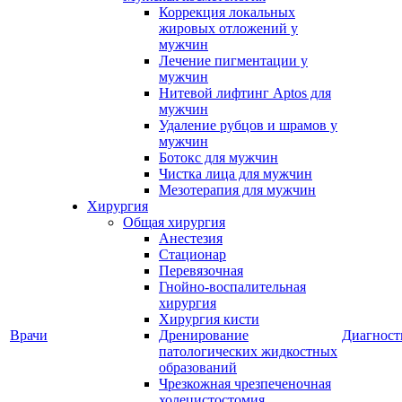
Коррекция локальных
жировых отложений у
мужчин
Лечение пигментации у
мужчин
Нитевой лифтинг Aptos для
мужчин
Удаление рубцов и шрамов у
мужчин
Ботокс для мужчин
Чистка лица для мужчин
Мезотерапия для мужчин
Хирургия
Общая хирургия
Анестезия
Стационар
Перевязочная
Гнойно-воспалительная
хирургия
Хирургия кисти
Врачи
Дренирование
Диагност
патологических жидкостных
образований
Чрезкожная чрезпеченочная
холецистостомия,