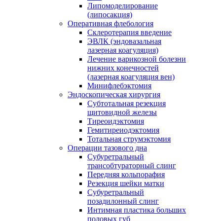
Липомоделирование
(липосакция)
Оперативная флебология
Склеротерапия введение
ЭВЛК (эндовазальная
лазерная коагуляция)
Лечение варикозной болезни
нижних конечностей
(лазерная коагуляция вен)
Минифлебэктомия
Эндоскопическая хирургия
Субтотальная резекция
щитовидной железы
Тиреоидэктомия
Гемитиреиодэктомия
Тотальная струмэктомия
Операции тазового дна
Субуретральный
трансобтураторный слинг
Передняя кольпорафия
Резекция шейки матки
Субуретральный
позадилонный слинг
Интимная пластика больших
половых губ