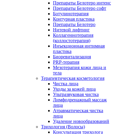
Препараты Белотеро интенс
Препараты Белотеро софт
Ботулинотерапия
Контурная пластика
Препараты Белотеро
Нитевой лифтинг
Коллагеннотерапия
(коллостотерапия)
Инъекционная интимная
пластика
Биоревитализация
PRP-терапия
Мезотерапия кожи лица и
тела
Терапевтическая косметология
Чистка лица
Уходы за кожей лица
Ультразвуковая чистка
Лимфодренажный массаж
лица
Атравматическая чистка
лица
Удаление новообразований
Трихология (Волосы)
Консультация трихолога