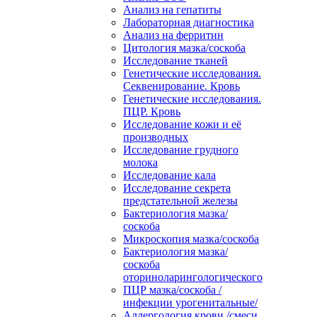
Анализ на гепатиты
Лабораторная диагностика
Анализ на ферритин
Цитология мазка/соскоба
Исследование тканей
Генетические исследования.
Секвенирование. Кровь
Генетические исследования.
ПЦР. Кровь
Исследование кожи и её
производных
Исследование грудного
молока
Исследование кала
Исследование секрета
предстательной железы
Бактериология мазка/
соскоба
Микроскопия мазка/соскоба
Бактериология мазка/
соскоба
оториноларингологического
ПЦР мазка/соскоба /
инфекции урогенитальные/
Аллергология крови /смеси