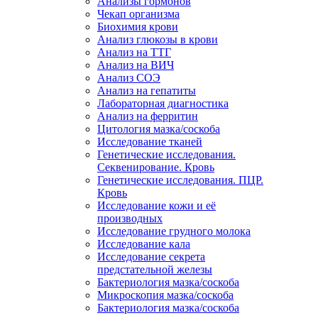
Анализы гормонов
Чекап организма
Биохимия крови
Анализ глюкозы в крови
Анализ на ТТГ
Анализ на ВИЧ
Анализ СОЭ
Анализ на гепатиты
Лабораторная диагностика
Анализ на ферритин
Цитология мазка/соскоба
Исследование тканей
Генетические исследования.
Секвенирование. Кровь
Генетические исследования. ПЦР.
Кровь
Исследование кожи и её
производных
Исследование грудного молока
Исследование кала
Исследование секрета
предстательной железы
Бактериология мазка/соскоба
Микроскопия мазка/соскоба
Бактериология мазка/соскоба