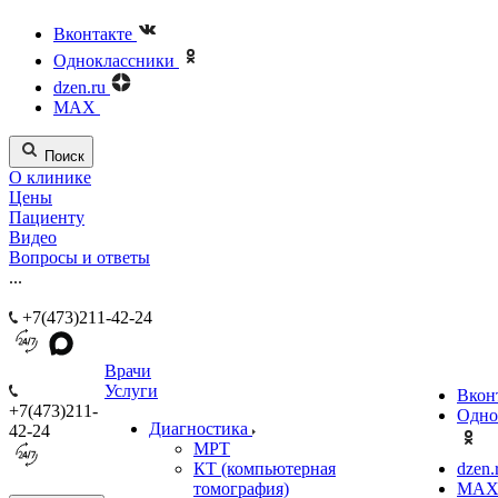
Вконтакте
Одноклассники
dzen.ru
MAX
Поиск
О клинике
Цены
Пациенту
Видео
Вопросы и ответы
...
+7(473)211-42-24
Врачи
Услуги
Вкон
+7(473)211-
Одно
Диагностика
42-24
МРТ
КТ (компьютерная
dzen.
томография)
MA