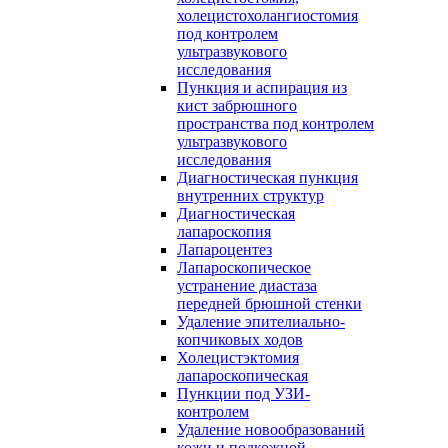
холецистохолангиостомия
под контролем
ультразвукового
исследования
Пункция и аспирация из
кист забрюшного
пространства под контролем
ультразвукового
исследования
Диагностическая пункция
внутренних структур
Диагностическая
лапароскопия
Лапароцентез
Лапароскопическое
устранение диастаза
передней брюшной стенки
Удаление эпителиально-
копчиковых ходов
Холецистэктомия
лапароскопическая
Пункции под УЗИ-
контролем
Удаление новообразований
кожи и подкожной