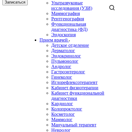
Записаться
Ультразвуковые
исследования (УЗИ)
Маммография
Рентгенография
Функциональная
диагностика (ФД)
Эндоскопия
Прием врачей
Детское отделение
Дерматолог
Эндокринолог
Пульмонолог
Андролог
Гастроэнтеролог
Гинеколог
Иглорефлексотерапевт
Кабинет физиотерапии
Кабинет функциональной
диагностики
Кардиолог
Колопроктолог
Косметолог
Маммолог
Мануальный терапевт
Невролог