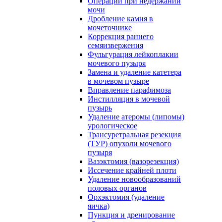
Операции при недержании
мочи
Дробление камня в
мочеточнике
Коррекция раннего
семяизвержения
Фульгурация лейкоплакии
мочевого пузыря
Замена и удаление катетера
в мочевом пузыре
Вправление парафимоза
Инстилляция в мочевой
пузырь
Удаление атеромы (липомы)
урологическое
Трансуретральная резекция
(ТУР) опухоли мочевого
пузыря
Вазэктомия (вазорезекция)
Иссечение крайней плоти
Удаление новообразований
половых органов
Орхэктомия (удаление
яичка)
Пункция и дренирование