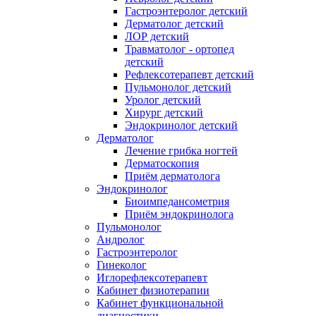
Гастроэнтеролог детский
Дерматолог детский
ЛОР детский
Травматолог - ортопед
детский
Рефлексотерапевт детский
Пульмонолог детский
Уролог детский
Хирург детский
Эндокринолог детский
Дерматолог
Лечение грибка ногтей
Дерматоскопия
Приём дерматолога
Эндокринолог
Биоимпедансометрия
Приём эндокринолога
Пульмонолог
Андролог
Гастроэнтеролог
Гинеколог
Иглорефлексотерапевт
Кабинет физиотерапии
Кабинет функциональной
диагностики