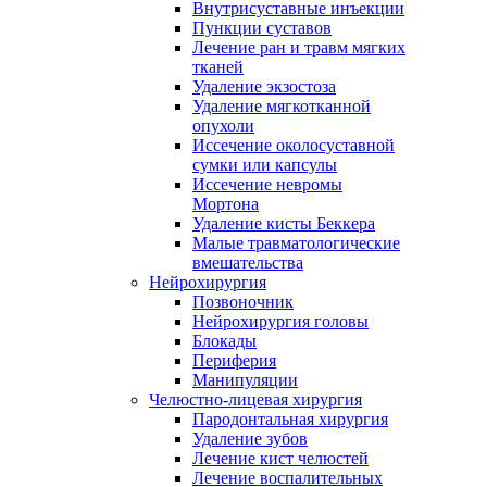
Внутрисуставные инъекции
Пункции суставов
Лечение ран и травм мягких
тканей
Удаление экзостоза
Удаление мягкотканной
опухоли
Иссечение околосуставной
сумки или капсулы
Иссечение невромы
Мортона
Удаление кисты Беккера
Малые травматологические
вмешательства
Нейрохирургия
Позвоночник
Нейрохирургия головы
Блокады
Периферия
Манипуляции
Челюстно-лицевая хирургия
Пародонтальная хирургия
Удаление зубов
Лечение кист челюстей
Лечение воспалительных