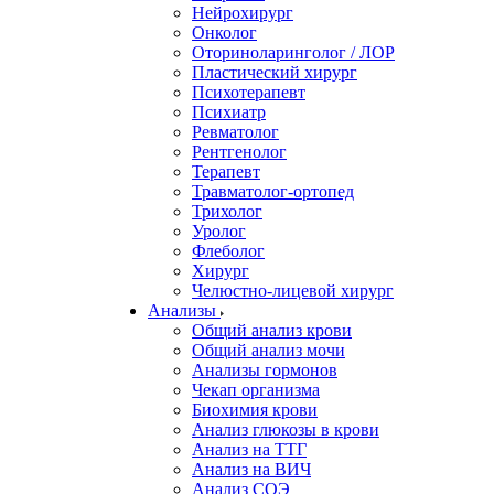
Нейрохирург
Онколог
Оториноларинголог / ЛОР
Пластический хирург
Психотерапевт
Психиатр
Ревматолог
Рентгенолог
Терапевт
Травматолог-ортопед
Трихолог
Уролог
Флеболог
Хирург
Челюстно-лицевой хирург
Анализы
Общий анализ крови
Общий анализ мочи
Анализы гормонов
Чекап организма
Биохимия крови
Анализ глюкозы в крови
Анализ на ТТГ
Анализ на ВИЧ
Анализ СОЭ