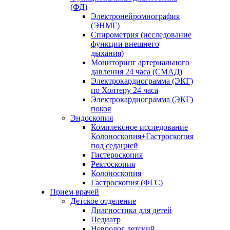
(ФД)
Электронейромиография
(ЭНМГ)
Спирометрия (исследование
функции внешнего
дыхания)
Мониторинг артериального
давления 24 часа (СМАД)
Электрокардиограмма (ЭКГ)
по Холтеру 24 часа
Электрокардиограмма (ЭКГ)
покоя
Эндоскопия
Комплексное исследование
Колоноскопия+Гастроскопия
под седацией
Гистероскопия
Ректоскопия
Колоноскопия
Гастроскопия (ФГС)
Прием врачей
Детское отделение
Диагностика для детей
Педиатр
Невролог детский