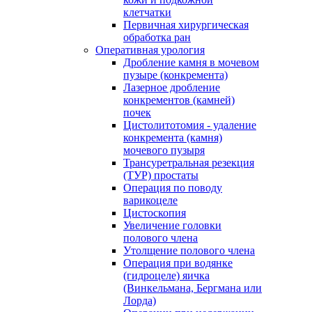
клетчатки
Первичная хирургическая
обработка ран
Оперативная урология
Дробление камня в мочевом
пузыре (конкремента)
Лазерное дробление
конкрементов (камней)
почек
Цистолитотомия - удаление
конкремента (камня)
мочевого пузыря
Трансуретральная резекция
(ТУР) простаты
Операция по поводу
варикоцеле
Цистоскопия
Увеличение головки
полового члена
Утолщение полового члена
Операция при водянке
(гидроцеле) яичка
(Винкельмана, Бергмана или
Лорда)