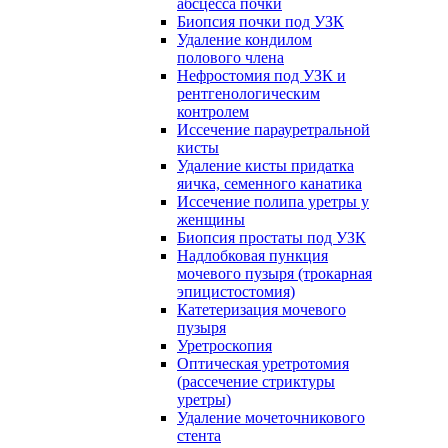
абсцесса почки
Биопсия почки под УЗК
Удаление кондилом
полового члена
Нефростомия под УЗК и
рентгенологическим
контролем
Иссечение парауретральной
кисты
Удаление кисты придатка
яичка, семенного канатика
Иссечение полипа уретры у
женщины
Биопсия простаты под УЗК
Надлобковая пункция
мочевого пузыря (трокарная
эпицистостомия)
Катетеризация мочевого
пузыря
Уретроскопия
Оптическая уретротомия
(рассечение стриктуры
уретры)
Удаление мочеточникового
стента