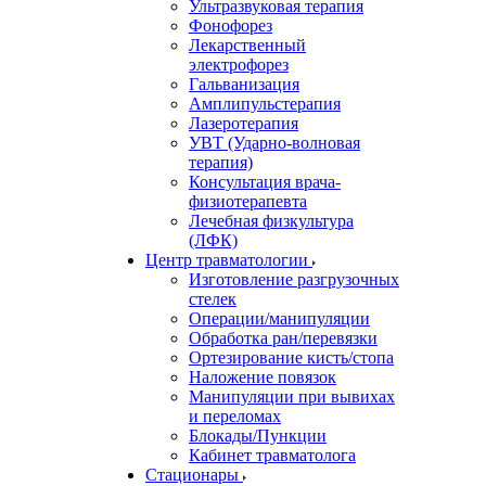
Ультразвуковая терапия
Фонофорез
Лекарственный
электрофорез
Гальванизация
Амплипульстерапия
Лазеротерапия
УВТ (Ударно-волновая
терапия)
Консультация врача-
физиотерапевта
Лечебная физкультура
(ЛФК)
Центр травматологии
Изготовление разгрузочных
стелек
Операции/манипуляции
Обработка ран/перевязки
Ортезирование кисть/стопа
Наложение повязок
Манипуляции при вывихах
и переломах
Блокады/Пункции
Кабинет травматолога
Стационары