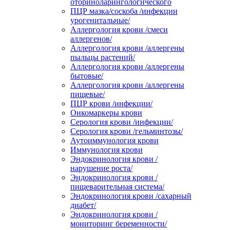
оториноларингологического
ПЦР мазка/соскоба /инфекции
урогенитальные/
Аллергология крови /смеси
аллергенов/
Аллергология крови /аллергены
пыльцы растений/
Аллергология крови /аллергены
бытовые/
Аллергология крови /аллергены
пищевые/
ПЦР крови /инфекции/
Онкомаркеры крови
Серология крови /инфекции/
Серология крови /гельминтозы/
Аутоиммунология крови
Иммунология крови
Эндокринология крови /
нарушение роста/
Эндокринология крови /
пищеварительная система/
Эндокринология крови /сахарный
диабет/
Эндокринология крови /
мониторинг беременности/