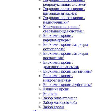
репродуктивная система/
Эндокринология крови /
щитовидная железа/
Эндокринология крови /
надпочечники/
Коагулология крови /
свертывающая система/
Биохимия крови /
кардиомаркеры/
Биохимия крови /маркеры
остеопороза/
Биохимия крови /маркеры
воспаления/
Биохимия крови /
диагностика анемии/
Биохимия крови /витамины/
Биохимия крови /
микроэлементы/
Биохимия крови /субстраты/
Клиника крови
Биопсия
Забор биоматериала
Забор мазка/соскоба
Забор крови