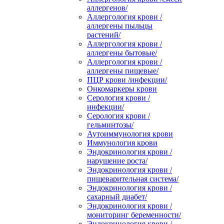
аллергенов/
Аллергология крови /
аллергены пыльцы
растений/
Аллергология крови /
аллергены бытовые/
Аллергология крови /
аллергены пищевые/
ПЦР крови /инфекции/
Онкомаркеры крови
Серология крови /
инфекции/
Серология крови /
гельминтозы/
Аутоиммунология крови
Иммунология крови
Эндокринология крови /
нарушение роста/
Эндокринология крови /
пищеварительная система/
Эндокринология крови /
сахарный диабет/
Эндокринология крови /
мониторинг беременности/
Эндокринология крови /