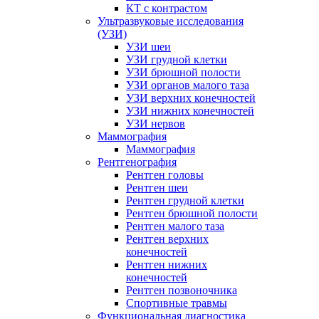
КТ с контрастом
Ультразвуковые исследования
(УЗИ)
УЗИ шеи
УЗИ грудной клетки
УЗИ брюшной полости
УЗИ органов малого таза
УЗИ верхних конечностей
УЗИ нижних конечностей
УЗИ нервов
Маммография
Маммография
Рентгенография
Рентген головы
Рентген шеи
Рентген грудной клетки
Рентген брюшной полости
Рентген малого таза
Рентген верхних
конечностей
Рентген нижних
конечностей
Рентген позвоночника
Спортивные травмы
Функциональная диагностика