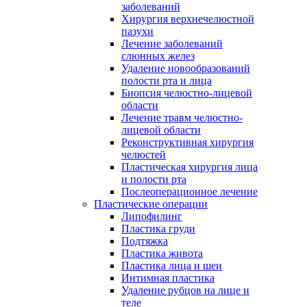
заболеваний
Хирургия верхнечелюстной
пазухи
Лечение заболеваний
слюнных желез
Удаление новообразований
полости рта и лица
Биопсия челюстно-лицевой
области
Лечение травм челюстно-
лицевой области
Реконструктивная хирургия
челюстей
Пластическая хирургия лица
и полости рта
Послеоперационное лечение
Пластические операции
Липофилинг
Пластика груди
Подтяжка
Пластика живота
Пластика лица и шеи
Интимная пластика
Удаление рубцов на лице и
теле