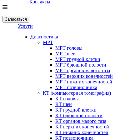
Контакты
Записаться
Услуги
Диагностика
МРТ
МРТ головы
МРТ шеи
МРТ грудной клетки
МРТ брюшной полости
МРТ органов малого таза
МРТ верхних конечностей
МРТ нижних конечностей
МРТ позвоночника
КТ (компьютерная томография)
КТ головы
КТ шеи
КТ грудной клетки
КТ брюшной полости
КТ органов малого таза
КТ верхних конечностей
КТ нижних конечностей
КТ позвоночника