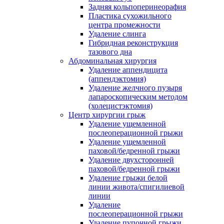
Задняя кольпоперинеорафия
Пластика сухожильного
центра промежности
Удаление слинга
Гибридная реконструкция
тазового дна
Абдоминальная хирургия
Удаление аппендицита
(аппендэктомия)
Удаление желчного пузыря
лапароскопическим методом
(холецистэктомия)
Центр хирургии грыж
Удаление ущемленной
послеоперационной грыжи
Удаление ущемленной
паховой/бедренной грыжи
Удаление двухсторонней
паховой/бедренной грыжи
Удаление грыжи белой
линии живота/спигилиевой
линии
Удаление
послеоперационной грыжи
Удаление пупочной грыжи