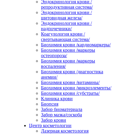
Эндокринология крови /
репродуктивная система/
Эндокринология крови /
щитовидная железа/
Эндокринология крови /
надпочечники/
Коагулология крови /
свертывающая система/
Биохимия крови /кардиомаркеры/
Биохимия крови /маркеры
остеопороза/
Биохимия крови /маркеры
воспаления/
Биохимия крови /диагностика
анемии/
Биохимия крови /витамины/
Биохимия крови /микроэлементы/
Биохимия крови /субстраты/
Клиника крови
Биопсия
Забор биоматериала
Забор мазка/соскоба
Забор крови
Центр косметологии
Лазерная косметология