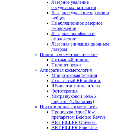
Лазерное удаление
сосудистых патологий
Лазерное удаление шрамов и
рубцов
Не абляционное лазерное
омоложение
Лазерная шлифовка и
омоложение
Лазерная эпиляция диодным
лазером
Пилинги косметологические
Интимный пилинг
Пилинги кожи
Аппаратная косметология
Микротоковая терапия
Игольчатый RF-лифтинг
RF-лифтинг лица и тела
Фототерапия
Ультразвуковой SMAS-
лифтинг (Ultraformer)
Инъекционная косметология
Процедура AquaGlow
препаратом Belotero Revive
ART FILLER Universal
ART FILLER Fine Lines