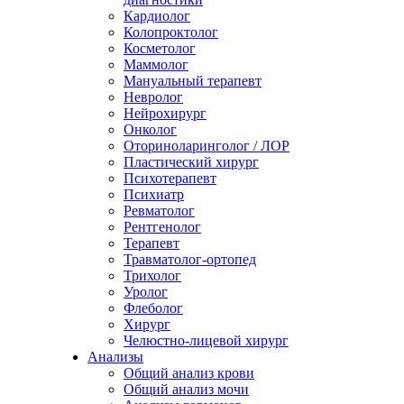
Кардиолог
Колопроктолог
Косметолог
Маммолог
Мануальный терапевт
Невролог
Нейрохирург
Онколог
Оториноларинголог / ЛОР
Пластический хирург
Психотерапевт
Психиатр
Ревматолог
Рентгенолог
Терапевт
Травматолог-ортопед
Трихолог
Уролог
Флеболог
Хирург
Челюстно-лицевой хирург
Анализы
Общий анализ крови
Общий анализ мочи