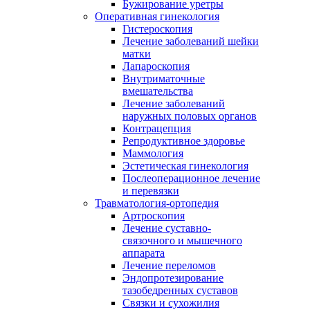
Бужирование уретры
Оперативная гинекология
Гистероскопия
Лечение заболеваний шейки
матки
Лапароскопия
Внутриматочные
вмешательства
Лечение заболеваний
наружных половых органов
Контрацепция
Репродуктивное здоровье
Маммология
Эстетическая гинекология
Послеоперационное лечение
и перевязки
Травматология-ортопедия
Артроскопия
Лечение суставно-
связочного и мышечного
аппарата
Лечение переломов
Эндопротезирование
тазобедренных суставов
Связки и сухожилия