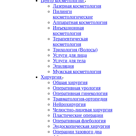
Центр косметологии
Лазерная косметология
Пилинги
косметологические
Аппаратная косметология
Инъекционная
косметология
Терапевтическая
косметология
Трихология (Волосы)
Услуги для лица
Услуги для тела
Эпиляция
Мужская косметология
Хирургия
Общая хирургия
Оперативная урология
Оперативная гинекология
Травматология-ортопедия
Нейрохирургия
Челюстно-лицевая хирургия
Пластические операции
Оперативная флебология
Эндоскопическая хирургия
Операции тазового дна