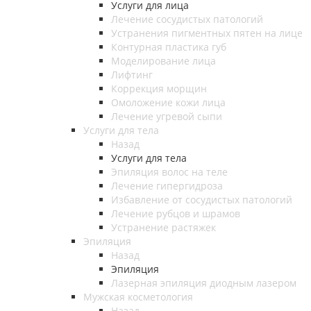
Услуги для лица
Лечение сосудистых патологий
Устранения пигментных пятен на лице
Контурная пластика губ
Моделирование лица
Лифтинг
Коррекция морщин
Омоложение кожи лица
Лечение угревой сыпи
Услуги для тела
Назад
Услуги для тела
Эпиляция волос на теле
Лечение гипергидроза
Избавление от сосудистых патологий
Лечение рубцов и шрамов
Устранение растяжек
Эпиляция
Назад
Эпиляция
Лазерная эпиляция диодным лазером
Мужская косметология
Назад