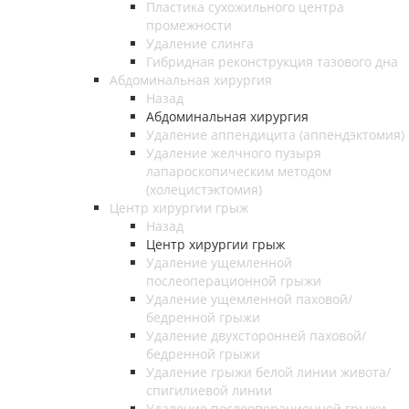
Пластика сухожильного центра
промежности
Удаление слинга
Гибридная реконструкция тазового дна
Абдоминальная хирургия
Назад
Абдоминальная хирургия
Удаление аппендицита (аппендэктомия)
Удаление желчного пузыря
лапароскопическим методом
(холецистэктомия)
Центр хирургии грыж
Назад
Центр хирургии грыж
Удаление ущемленной
послеоперационной грыжи
Удаление ущемленной паховой/
бедренной грыжи
Удаление двухсторонней паховой/
бедренной грыжи
Удаление грыжи белой линии живота/
спигилиевой линии
Удаление послеоперационной грыжи