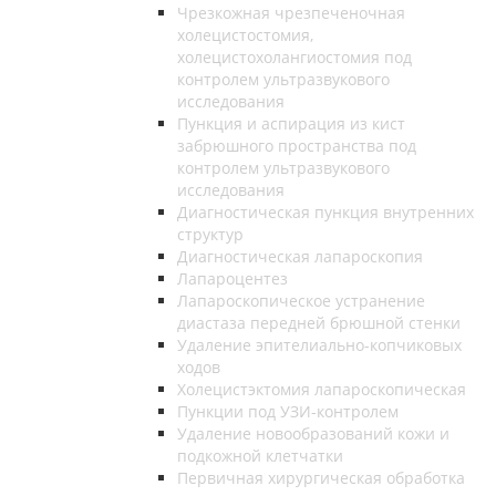
Чрезкожная чрезпеченочная
холецистостомия,
холецистохолангиостомия под
контролем ультразвукового
исследования
Пункция и аспирация из кист
забрюшного пространства под
контролем ультразвукового
исследования
Диагностическая пункция внутренних
структур
Диагностическая лапароскопия
Лапароцентез
Лапароскопическое устранение
диастаза передней брюшной стенки
Удаление эпителиально-копчиковых
ходов
Холецистэктомия лапароскопическая
Пункции под УЗИ-контролем
Удаление новообразований кожи и
подкожной клетчатки
Первичная хирургическая обработка