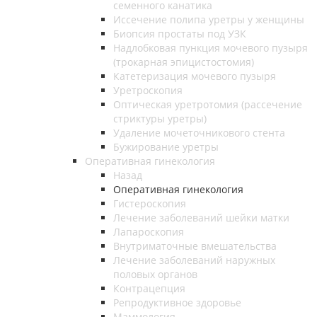
семенного канатика
Иссечение полипа уретры у женщины
Биопсия простаты под УЗК
Надлобковая пункция мочевого пузыря
(трокарная эпицистостомия)
Катетеризация мочевого пузыря
Уретроскопия
Оптическая уретротомия (рассечение
стриктуры уретры)
Удаление мочеточникового стента
Бужирование уретры
Оперативная гинекология
Назад
Оперативная гинекология
Гистероскопия
Лечение заболеваний шейки матки
Лапароскопия
Внутриматочные вмешательства
Лечение заболеваний наружных
половых органов
Контрацепция
Репродуктивное здоровье
Маммология