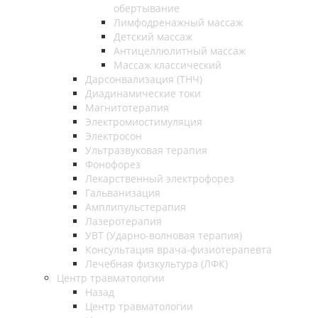
обертывание
Лимфодренажный массаж
Детский массаж
Антицеллюлитный массаж
Массаж классический
Дарсонвализация (ТНЧ)
Диадинамические токи
Магнитотерапия
Электромиостимуляция
Электросон
Ультразвуковая терапия
Фонофорез
Лекарственный электрофорез
Гальванизация
Амплипульстерапия
Лазеротерапия
УВТ (Ударно-волновая терапия)
Консультация врача-физиотерапевта
Лечебная физкультура (ЛФК)
Центр травматологии
Назад
Центр травматологии