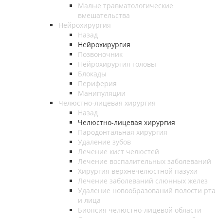
Малые травматологические
вмешательства
Нейрохирургия
Назад
Нейрохирургия
Позвоночник
Нейрохирургия головы
Блокады
Периферия
Манипуляции
Челюстно-лицевая хирургия
Назад
Челюстно-лицевая хирургия
Пародонтальная хирургия
Удаление зубов
Лечение кист челюстей
Лечение воспалительных заболеваний
Хирургия верхнечелюстной пазухи
Лечение заболеваний слюнных желез
Удаление новообразований полости рта
и лица
Биопсия челюстно-лицевой области