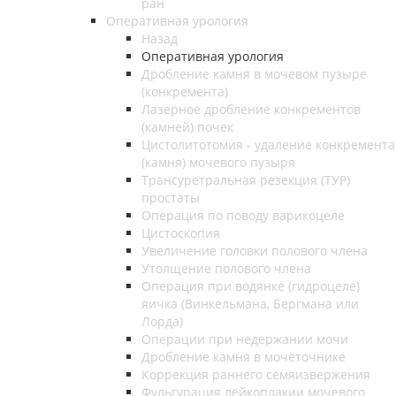
ран
Оперативная урология
Назад
Оперативная урология
Дробление камня в мочевом пузыре
(конкремента)
Лазерное дробление конкрементов
(камней) почек
Цистолитотомия - удаление конкремента
(камня) мочевого пузыря
Трансуретральная резекция (ТУР)
простаты
Операция по поводу варикоцеле
Цистоскопия
Увеличение головки полового члена
Утолщение полового члена
Операция при водянке (гидроцеле)
яичка (Винкельмана, Бергмана или
Лорда)
Операции при недержании мочи
Дробление камня в мочеточнике
Коррекция раннего семяизвержения
Фульгурация лейкоплакии мочевого