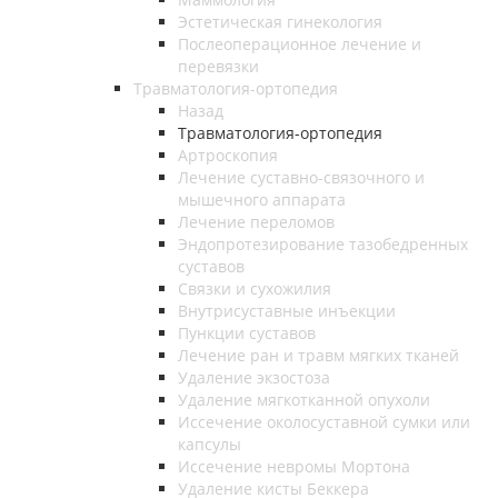
Эстетическая гинекология
Послеоперационное лечение и
перевязки
Травматология-ортопедия
Назад
Травматология-ортопедия
Артроскопия
Лечение суставно-связочного и
мышечного аппарата
Лечение переломов
Эндопротезирование тазобедренных
суставов
Связки и сухожилия
Внутрисуставные инъекции
Пункции суставов
Лечение ран и травм мягких тканей
Удаление экзостоза
Удаление мягкотканной опухоли
Иссечение околосуставной сумки или
капсулы
Иссечение невромы Мортона
Удаление кисты Беккера