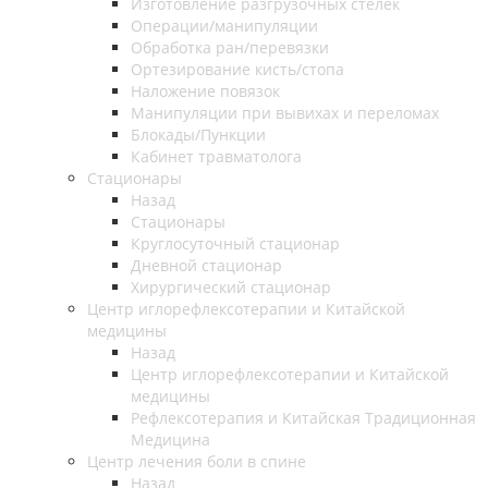
Изготовление разгрузочных стелек
Операции/манипуляции
Обработка ран/перевязки
Ортезирование кисть/стопа
Наложение повязок
Манипуляции при вывихах и переломах
Блокады/Пункции
Кабинет травматолога
Стационары
Назад
Стационары
Круглосуточный стационар
Дневной стационар
Хирургический стационар
Центр иглорефлексотерапии и Китайской
медицины
Назад
Центр иглорефлексотерапии и Китайской
медицины
Рефлексотерапия и Китайская Традиционная
Медицина
Центр лечения боли в спине
Назад