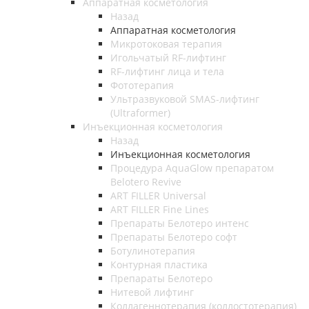
Аппаратная косметология
Назад
Аппаратная косметология
Микротоковая терапия
Игольчатый RF-лифтинг
RF-лифтинг лица и тела
Фототерапия
Ультразвуковой SMAS-лифтинг
(Ultraformer)
Инъекционная косметология
Назад
Инъекционная косметология
Процедура AquaGlow препаратом
Belotero Revive
ART FILLER Universal
ART FILLER Fine Lines
Препараты Белотеро интенс
Препараты Белотеро софт
Ботулинотерапия
Контурная пластика
Препараты Белотеро
Нитевой лифтинг
Коллагеннотерапия (коллостотерапия)