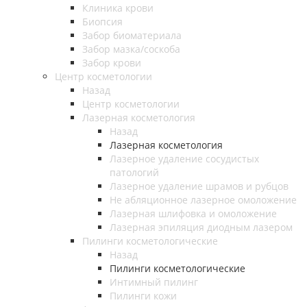
Клиника крови
Биопсия
Забор биоматериала
Забор мазка/соскоба
Забор крови
Центр косметологии
Назад
Центр косметологии
Лазерная косметология
Назад
Лазерная косметология
Лазерное удаление сосудистых
патологий
Лазерное удаление шрамов и рубцов
Не абляционное лазерное омоложение
Лазерная шлифовка и омоложение
Лазерная эпиляция диодным лазером
Пилинги косметологические
Назад
Пилинги косметологические
Интимный пилинг
Пилинги кожи