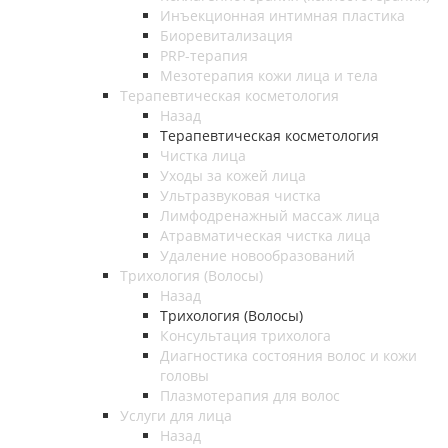
Инъекционная интимная пластика
Биоревитализация
PRP-терапия
Мезотерапия кожи лица и тела
Терапевтическая косметология
Назад
Терапевтическая косметология
Чистка лица
Уходы за кожей лица
Ультразвуковая чистка
Лимфодренажный массаж лица
Атравматическая чистка лица
Удаление новообразований
Трихология (Волосы)
Назад
Трихология (Волосы)
Консультация трихолога
Диагностика состояния волос и кожи
головы
Плазмотерапия для волос
Услуги для лица
Назад