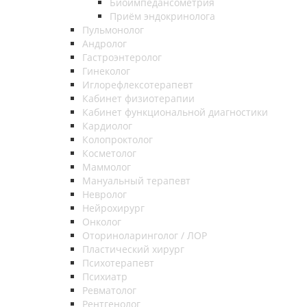
Биоимпедансометрия
Приём эндокринолога
Пульмонолог
Андролог
Гастроэнтеролог
Гинеколог
Иглорефлексотерапевт
Кабинет физиотерапии
Кабинет функциональной диагностики
Кардиолог
Колопроктолог
Косметолог
Маммолог
Мануальный терапевт
Невролог
Нейрохирург
Онколог
Оториноларинголог / ЛОР
Пластический хирург
Психотерапевт
Психиатр
Ревматолог
Рентгенолог