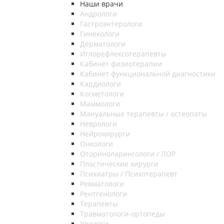
Наши врачи
Андрологи
Гастроэнтерологи
Гинекологи
Дерматологи
Иглорефлексотерапевты
Кабинет физиотерапии
Кабинет функциональной диагностики
Кардиологи
Косметологи
Маммологи
Мануальные терапевты / остеопаты
Неврологи
Нейрохирурги
Онкологи
Оториноларингологи / ЛОР
Пластические хирурги
Психиатры / Психотерапевт
Ревматологи
Рентгенологи
Терапевты
Травматологи-ортопеды
Урологи