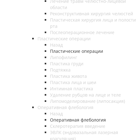
Лечение травм челюстно-лицевой
области
Реконструктивная хирургия челюстей
Пластическая хирургия лица и полости
рта
Послеоперационное лечение
Пластические операции
Назад
Пластические операции
Липофилинг
Пластика груди
Подтяжка
Пластика живота
Пластика лица и шеи
Интимная пластика
Удаление рубцов на лице и теле
Липомоделирование (липосакция)
Оперативная флебология
Назад
Оперативная флебология
Склеротерапия введение
ЭВЛК (эндовазальная лазерная
коагуляция)