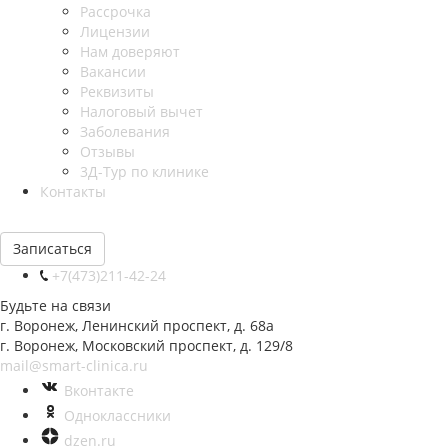
Рассрочка
Лицензии
Нам доверяют
Вакансии
Реквизиты
Налоговый вычет
Заболевания
Отзывы
3Д-Тур по клинике
Контакты
Записаться
+7(473)211-42-24
Будьте на связи
г. Воронеж, Ленинский проспект, д. 68а
г. Воронеж, Московский проспект, д. 129/8
mail@smart-clinica.ru
Вконтакте
Одноклассники
dzen.ru