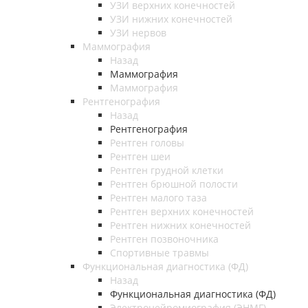
УЗИ верхних конечностей
УЗИ нижних конечностей
УЗИ нервов
Маммография
Назад
Маммография
Маммография
Рентгенография
Назад
Рентгенография
Рентген головы
Рентген шеи
Рентген грудной клетки
Рентген брюшной полости
Рентген малого таза
Рентген верхних конечностей
Рентген нижних конечностей
Рентген позвоночника
Спортивные травмы
Функциональная диагностика (ФД)
Назад
Функциональная диагностика (ФД)
Электронейромиография (ЭНМГ)