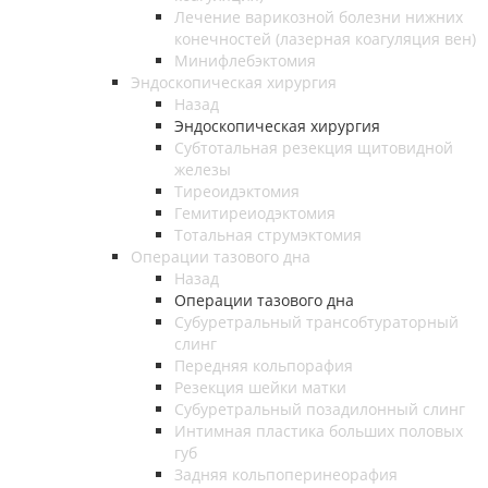
Лечение варикозной болезни нижних
конечностей (лазерная коагуляция вен)
Минифлебэктомия
Эндоскопическая хирургия
Назад
Эндоскопическая хирургия
Субтотальная резекция щитовидной
железы
Тиреоидэктомия
Гемитиреиодэктомия
Тотальная струмэктомия
Операции тазового дна
Назад
Операции тазового дна
Субуретральный трансобтураторный
слинг
Передняя кольпорафия
Резекция шейки матки
Субуретральный позадилонный слинг
Интимная пластика больших половых
губ
Задняя кольпоперинеорафия