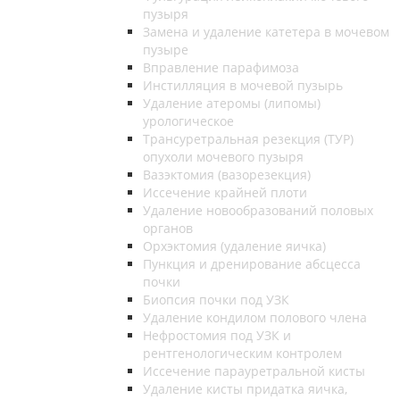
пузыря
Замена и удаление катетера в мочевом
пузыре
Вправление парафимоза
Инстилляция в мочевой пузырь
Удаление атеромы (липомы)
урологическое
Трансуретральная резекция (ТУР)
опухоли мочевого пузыря
Вазэктомия (вазорезекция)
Иссечение крайней плоти
Удаление новообразований половых
органов
Орхэктомия (удаление яичка)
Пункция и дренирование абсцесса
почки
Биопсия почки под УЗК
Удаление кондилом полового члена
Нефростомия под УЗК и
рентгенологическим контролем
Иссечение парауретральной кисты
Удаление кисты придатка яичка,