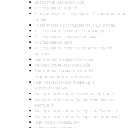
Цитология мазка/соскоба
Исследование тканей
Генетические исследования. Секвенирование.
Кровь
Генетические исследования. ПЦР. Кровь
Исследование кожи и её производных
Исследование грудного молока
Исследование кала
Исследование секрета предстательной
железы
Бактериология мазка/соскоба
Микроскопия мазка/соскоба
Бактериология мазка/соскоба
оториноларингологического
ПЦР мазка/соскоба /инфекции
урогенитальные/
Аллергология крови /смеси аллергенов/
Аллергология крови /аллергены пыльцы
растений/
Аллергология крови /аллергены бытовые/
Аллергология крови /аллергены пищевые/
ПЦР крови /инфекции/
Онкомаркеры крови