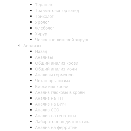
Терапевт
Травматолог-ортопед
Трихолог
Уролог
Флеболог
Хирург
Челюстно-лицевой хирург
Анализы
Назад
Анализы
Общий анализ крови
Общий анализ мочи
Анализы гормонов
Чекап организма
Биохимия крови
Анализ глюкозы в крови
Анализ на ТТГ
Анализ на ВИЧ
Анализ СОЭ
Анализ на гепатиты
Лабораторная диагностика
Анализ на ферритин