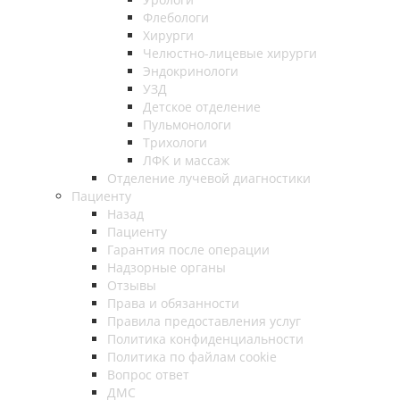
Флебологи
Хирурги
Челюстно-лицевые хирурги
Эндокринологи
УЗД
Детское отделение
Пульмонологи
Трихологи
ЛФК и массаж
Отделение лучевой диагностики
Пациенту
Назад
Пациенту
Гарантия после операции
Надзорные органы
Отзывы
Права и обязанности
Правила предоставления услуг
Политика конфиденциальности
Политика по файлам cookie
Вопрос ответ
ДМС