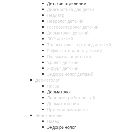
Детское отделение
Диагностика для детей
Педиатр
Невролог детский
Гастроэнтеролог детский
Дерматолог детский
ЛОР детский
Травматолог - ортопед детский
Рефлексотерапевт детский
Пульмонолог детский
Уролог детский
Хирург детский
Эндокринолог детский
Дерматолог
Назад
Дерматолог
Лечение грибка ногтей
Дерматоскопия
Приём дерматолога
Эндокринолог
Назад
Эндокринолог