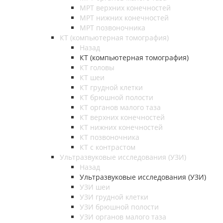
МРТ верхних конечностей
МРТ нижних конечностей
МРТ позвоночника
КТ (компьютерная томография)
Назад
КТ (компьютерная томография)
КТ головы
КТ шеи
КТ грудной клетки
КТ брюшной полости
КТ органов малого таза
КТ верхних конечностей
КТ нижних конечностей
КТ позвоночника
КТ с контрастом
Ультразвуковые исследования (УЗИ)
Назад
Ультразвуковые исследования (УЗИ)
УЗИ шеи
УЗИ грудной клетки
УЗИ брюшной полости
УЗИ органов малого таза