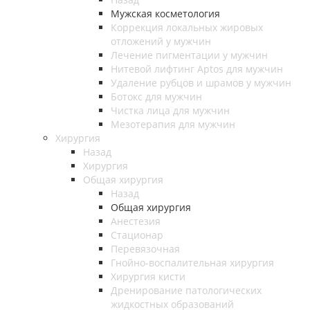
Мужская косметология
Коррекция локальных жировых
отложений у мужчин
Лечение пигментации у мужчин
Нитевой лифтинг Aptos для мужчин
Удаление рубцов и шрамов у мужчин
Ботокс для мужчин
Чистка лица для мужчин
Мезотерапия для мужчин
Хирургия
Назад
Хирургия
Общая хирургия
Назад
Общая хирургия
Анестезия
Стационар
Перевязочная
Гнойно-воспалительная хирургия
Хирургия кисти
Дренирование патологических
жидкостных образований