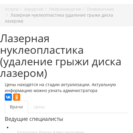
Услуги
Хирургия
Нейрохирургия
Позвоночник
Лазерная нуклеопластика (удаление грыжи диска
лазером)
Лазерная
нуклеопластика
(удаление грыжи диска
лазером)
Цены находятся на стадии актуализации. Актуальную
информацию можно узнать администратора
Врачи
Цены
Ведущие специалисты
Драпалюк Роман Александрович