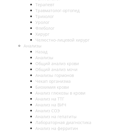
Терапевт
Травматолог-ортопед
Трихолог
Уролог
Флеболог
Хирург
Челюстно-лицевой хирург
Анализы
Назад
Анализы
Общий анализ крови
Общий анализ мочи
Анализы гормонов
Чекап организма
Биохимия крови
Анализ глюкозы в крови
Анализ на ТТГ
Анализ на ВИЧ
Анализ СОЭ
Анализ на гепатиты
Лабораторная диагностика
Анализ на ферритин