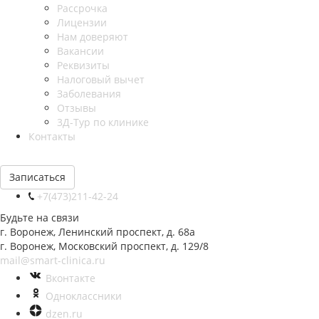
Рассрочка
Лицензии
Нам доверяют
Вакансии
Реквизиты
Налоговый вычет
Заболевания
Отзывы
3Д-Тур по клинике
Контакты
Записаться
+7(473)211-42-24
Будьте на связи
г. Воронеж, Ленинский проспект, д. 68а
г. Воронеж, Московский проспект, д. 129/8
mail@smart-clinica.ru
Вконтакте
Одноклассники
dzen.ru