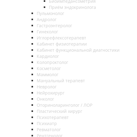
Биоимпедансометрия
Приём эндокринолога
Пульмонолог
Андролог
Гастроэнтеролог
Гинеколог
Иглорефлексотерапевт
Кабинет физиотерапии
Кабинет функциональной диагностики
Кардиолог
Колопроктолог
Косметолог
Маммолог
Мануальный терапевт
Невролог
Нейрохирург
Онколог
Оториноларинголог / ЛОР
Пластический хирург
Психотерапевт
Психиатр
Ревматолог
Рентгенолог