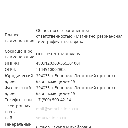
Общество с ограниченной
Полное
ответственностью «Магнитно-резонансная
наименование:
томография г.Магадан»
Сокращенное
ООО «МРТ г.Магадан»
наименование:
ИНН/КПП:
4909120380/366301001
ОГРН:
1144910002808
Юридический
394033, г.Воронеж, Ленинский проспект,
адрес:
68-а, помещение 19
Фактический
394033, г.Воронеж, Ленинский проспект,
адрес:
68-а, помещение 19
Телефон, факс:
+7 (800) 500-42-24
Электронная
mail@smart-clinica.ru
почта:
Сайт:
smart-clinica.ru
Генеральный
Сурков Эдуард Михайлович