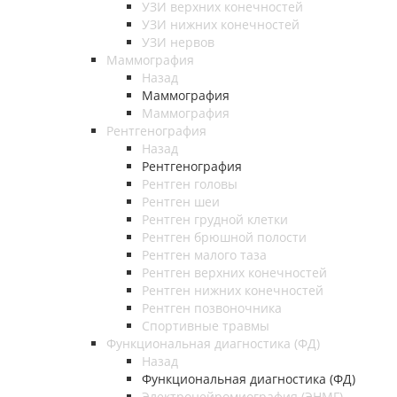
УЗИ верхних конечностей
УЗИ нижних конечностей
УЗИ нервов
Маммография
Назад
Маммография
Маммография
Рентгенография
Назад
Рентгенография
Рентген головы
Рентген шеи
Рентген грудной клетки
Рентген брюшной полости
Рентген малого таза
Рентген верхних конечностей
Рентген нижних конечностей
Рентген позвоночника
Спортивные травмы
Функциональная диагностика (ФД)
Назад
Функциональная диагностика (ФД)
Электронейромиография (ЭНМГ)