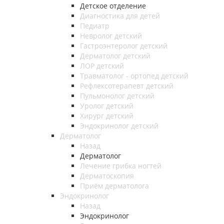
Детское отделение
Диагностика для детей
Педиатр
Невролог детский
Гастроэнтеролог детский
Дерматолог детский
ЛОР детский
Травматолог - ортопед детский
Рефлексотерапевт детский
Пульмонолог детский
Уролог детский
Хирург детский
Эндокринолог детский
Дерматолог
Назад
Дерматолог
Лечение грибка ногтей
Дерматоскопия
Приём дерматолога
Эндокринолог
Назад
Эндокринолог