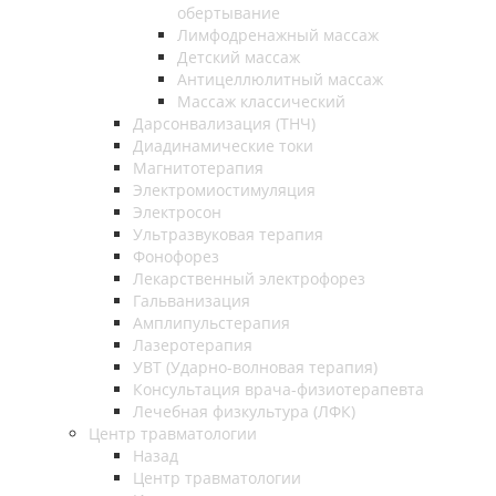
обертывание
Лимфодренажный массаж
Детский массаж
Антицеллюлитный массаж
Массаж классический
Дарсонвализация (ТНЧ)
Диадинамические токи
Магнитотерапия
Электромиостимуляция
Электросон
Ультразвуковая терапия
Фонофорез
Лекарственный электрофорез
Гальванизация
Амплипульстерапия
Лазеротерапия
УВТ (Ударно-волновая терапия)
Консультация врача-физиотерапевта
Лечебная физкультура (ЛФК)
Центр травматологии
Назад
Центр травматологии