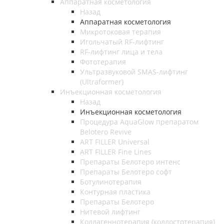
Аппаратная косметология
Назад
Аппаратная косметология
Микротоковая терапия
Игольчатый RF-лифтинг
RF-лифтинг лица и тела
Фототерапия
Ультразвуковой SMAS-лифтинг
(Ultraformer)
Инъекционная косметология
Назад
Инъекционная косметология
Процедура AquaGlow препаратом
Belotero Revive
ART FILLER Universal
ART FILLER Fine Lines
Препараты Белотеро интенс
Препараты Белотеро софт
Ботулинотерапия
Контурная пластика
Препараты Белотеро
Нитевой лифтинг
Коллагеннотерапия (коллостотерапия)