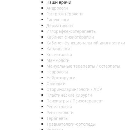
Наши врачи
Андрологи
Гастроэнтерологи
Гинекологи
Дерматологи
Иглорефлексотерапевты
Кабинет физиотерапии
Кабинет функциональной диагностики
Кардиологи
Косметологи
Маммологи
Мануальные терапевты / остеопаты
Неврологи
Нейрохирурги
Онкологи
Оториноларингологи / ЛОР
Пластические хирурги
Психиатры / Психотерапевт
Ревматологи
Рентгенологи
Терапевты
Травматологи-ортопеды
Урологи