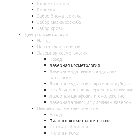
Клиника крови
Биопсия
Забор биоматериала
Забор мазка/соскоба
Забор крови
Центр косметологии
Назад
Центр косметологии
Лазерная косметология
Назад
Лазерная косметология
Лазерное удаление сосудистых
патологий
Лазерное удаление шрамов и рубцов
Не абляционное лазерное омоложение
Лазерная шлифовка и омоложение
Лазерная эпиляция диодным лазером
Пилинги косметологические
Назад
Пилинги косметологические
Интимный пилинг
Пилинги кожи