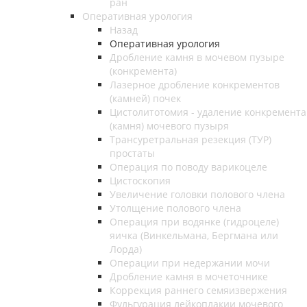
ран
Оперативная урология
Назад
Оперативная урология
Дробление камня в мочевом пузыре
(конкремента)
Лазерное дробление конкрементов
(камней) почек
Цистолитотомия - удаление конкремента
(камня) мочевого пузыря
Трансуретральная резекция (ТУР)
простаты
Операция по поводу варикоцеле
Цистоскопия
Увеличение головки полового члена
Утолщение полового члена
Операция при водянке (гидроцеле)
яичка (Винкельмана, Бергмана или
Лорда)
Операции при недержании мочи
Дробление камня в мочеточнике
Коррекция раннего семяизвержения
Фульгурация лейкоплакии мочевого