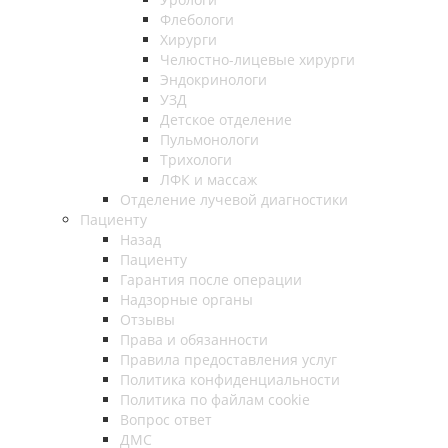
Флебологи
Хирурги
Челюстно-лицевые хирурги
Эндокринологи
УЗД
Детское отделение
Пульмонологи
Трихологи
ЛФК и массаж
Отделение лучевой диагностики
Пациенту
Назад
Пациенту
Гарантия после операции
Надзорные органы
Отзывы
Права и обязанности
Правила предоставления услуг
Политика конфиденциальности
Политика по файлам cookie
Вопрос ответ
ДМС