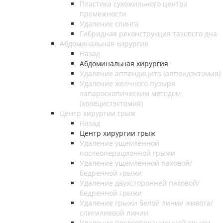
Пластика сухожильного центра
промежности
Удаление слинга
Гибридная реконструкция тазового дна
Абдоминальная хирургия
Назад
Абдоминальная хирургия
Удаление аппендицита (аппендэктомия)
Удаление желчного пузыря
лапароскопическим методом
(холецистэктомия)
Центр хирургии грыж
Назад
Центр хирургии грыж
Удаление ущемленной
послеоперационной грыжи
Удаление ущемленной паховой/
бедренной грыжи
Удаление двухсторонней паховой/
бедренной грыжи
Удаление грыжи белой линии живота/
спигилиевой линии
Удаление послеоперационной грыжи