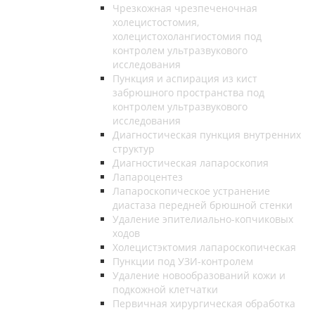
Чрезкожная чрезпеченочная
холецистостомия,
холецистохолангиостомия под
контролем ультразвукового
исследования
Пункция и аспирация из кист
забрюшного пространства под
контролем ультразвукового
исследования
Диагностическая пункция внутренних
структур
Диагностическая лапароскопия
Лапароцентез
Лапароскопическое устранение
диастаза передней брюшной стенки
Удаление эпителиально-копчиковых
ходов
Холецистэктомия лапароскопическая
Пункции под УЗИ-контролем
Удаление новообразований кожи и
подкожной клетчатки
Первичная хирургическая обработка