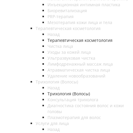
Инъекционная интимная пластика
Биоревитализация
PRP-терапия
Мезотерапия кожи лица и тела
Терапевтическая косметология
Назад
Терапевтическая косметология
Чистка лица
Уходы за кожей лица
Ультразвуковая чистка
Лимфодренажный массаж лица
Атравматическая чистка лица
Удаление новообразований
Трихология (Волосы)
Назад
Трихология (Волосы)
Консультация трихолога
Диагностика состояния волос и кожи
головы
Плазмотерапия для волос
Услуги для лица
Назад