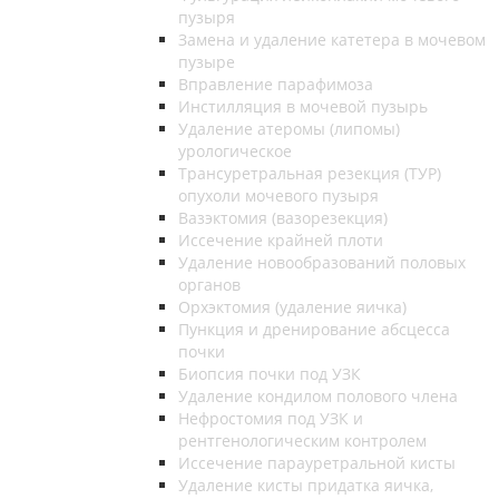
пузыря
Замена и удаление катетера в мочевом
пузыре
Вправление парафимоза
Инстилляция в мочевой пузырь
Удаление атеромы (липомы)
урологическое
Трансуретральная резекция (ТУР)
опухоли мочевого пузыря
Вазэктомия (вазорезекция)
Иссечение крайней плоти
Удаление новообразований половых
органов
Орхэктомия (удаление яичка)
Пункция и дренирование абсцесса
почки
Биопсия почки под УЗК
Удаление кондилом полового члена
Нефростомия под УЗК и
рентгенологическим контролем
Иссечение парауретральной кисты
Удаление кисты придатка яичка,