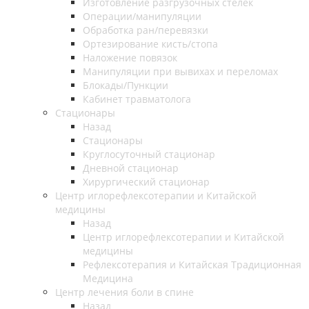
Изготовление разгрузочных стелек
Операции/манипуляции
Обработка ран/перевязки
Ортезирование кисть/стопа
Наложение повязок
Манипуляции при вывихах и переломах
Блокады/Пункции
Кабинет травматолога
Стационары
Назад
Стационары
Круглосуточный стационар
Дневной стационар
Хирургический стационар
Центр иглорефлексотерапии и Китайской
медицины
Назад
Центр иглорефлексотерапии и Китайской
медицины
Рефлексотерапия и Китайская Традиционная
Медицина
Центр лечения боли в спине
Назад