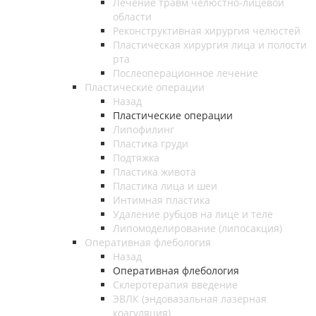
Лечение травм челюстно-лицевой
области
Реконструктивная хирургия челюстей
Пластическая хирургия лица и полости
рта
Послеоперационное лечение
Пластические операции
Назад
Пластические операции
Липофилинг
Пластика груди
Подтяжка
Пластика живота
Пластика лица и шеи
Интимная пластика
Удаление рубцов на лице и теле
Липомоделирование (липосакция)
Оперативная флебология
Назад
Оперативная флебология
Склеротерапия введение
ЭВЛК (эндовазальная лазерная
коагуляция)