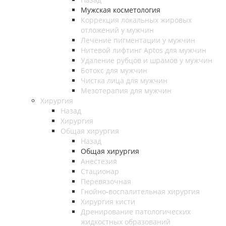
Мужская косметология
Коррекция локальных жировых
отложений у мужчин
Лечение пигментации у мужчин
Нитевой лифтинг Aptos для мужчин
Удаление рубцов и шрамов у мужчин
Ботокс для мужчин
Чистка лица для мужчин
Мезотерапия для мужчин
Хирургия
Назад
Хирургия
Общая хирургия
Назад
Общая хирургия
Анестезия
Стационар
Перевязочная
Гнойно-воспалительная хирургия
Хирургия кисти
Дренирование патологических
жидкостных образований