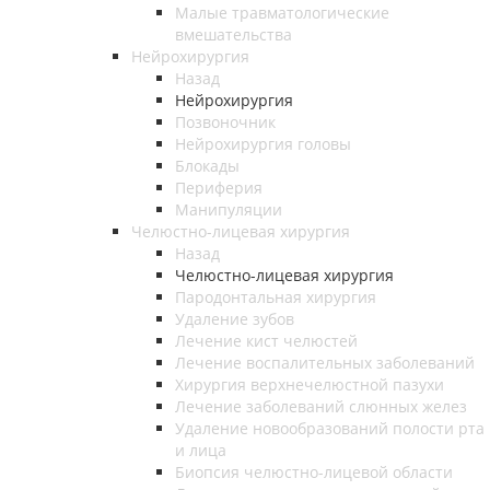
Малые травматологические
вмешательства
Нейрохирургия
Назад
Нейрохирургия
Позвоночник
Нейрохирургия головы
Блокады
Периферия
Манипуляции
Челюстно-лицевая хирургия
Назад
Челюстно-лицевая хирургия
Пародонтальная хирургия
Удаление зубов
Лечение кист челюстей
Лечение воспалительных заболеваний
Хирургия верхнечелюстной пазухи
Лечение заболеваний слюнных желез
Удаление новообразований полости рта
и лица
Биопсия челюстно-лицевой области