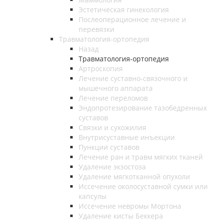
Эстетическая гинекология
Послеоперационное лечение и
перевязки
Травматология-ортопедия
Назад
Травматология-ортопедия
Артроскопия
Лечение суставно-связочного и
мышечного аппарата
Лечение переломов
Эндопротезирование тазобедренных
суставов
Связки и сухожилия
Внутрисуставные инъекции
Пункции суставов
Лечение ран и травм мягких тканей
Удаление экзостоза
Удаление мягкотканной опухоли
Иссечение околосуставной сумки или
капсулы
Иссечение невромы Мортона
Удаление кисты Беккера