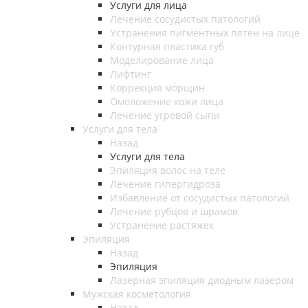
Услуги для лица
Лечение сосудистых патологий
Устранения пигментных пятен на лице
Контурная пластика губ
Моделирование лица
Лифтинг
Коррекция морщин
Омоложение кожи лица
Лечение угревой сыпи
Услуги для тела
Назад
Услуги для тела
Эпиляция волос на теле
Лечение гипергидроза
Избавление от сосудистых патологий
Лечение рубцов и шрамов
Устранение растяжек
Эпиляция
Назад
Эпиляция
Лазерная эпиляция диодным лазером
Мужская косметология
Назад