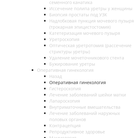
семенного канатика
Иссечение полипа уретры у женщины
Биопсия простаты под УЗК
Надлобковая пункция мочевого пузыря
(трокарная эпицистостомия)
Катетеризация мочевого пузыря
Уретроскопия
Оптическая уретротомия (рассечение
стриктуры уретры)
Удаление мочеточникового стента
Бужирование уретры
Оперативная гинекология
Назад
Оперативная гинекология
Гистероскопия
Лечение заболеваний шейки матки
Лапароскопия
Внутриматочные вмешательства
Лечение заболеваний наружных
половых органов
Контрацепция
Репродуктивное здоровье
Маммология