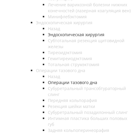
Лечение варикозной болезни нижних
конечностей (лазерная коагуляция вен)
Минифлебэктомия
Эндоскопическая хирургия
Назад
Эндоскопическая хирургия
Субтотальная резекция щитовидной
железы
Тиреоидэктомия
Гемитиреиодэктомия
Тотальная струмэктомия
Операции тазового дна
Назад
Операции тазового дна
Субуретральный трансобтураторный
слинг
Передняя кольпорафия
Резекция шейки матки
Субуретральный позадилонный слинг
Интимная пластика больших половых
губ
Задняя кольпоперинеорафия