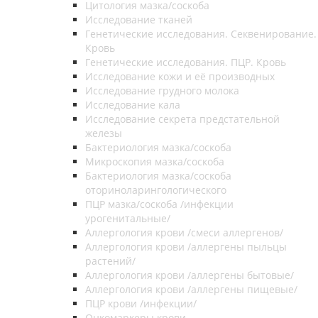
Цитология мазка/соскоба
Исследование тканей
Генетические исследования. Секвенирование.
Кровь
Генетические исследования. ПЦР. Кровь
Исследование кожи и её производных
Исследование грудного молока
Исследование кала
Исследование секрета предстательной
железы
Бактериология мазка/соскоба
Микроскопия мазка/соскоба
Бактериология мазка/соскоба
оториноларингологического
ПЦР мазка/соскоба /инфекции
урогенитальные/
Аллергология крови /смеси аллергенов/
Аллергология крови /аллергены пыльцы
растений/
Аллергология крови /аллергены бытовые/
Аллергология крови /аллергены пищевые/
ПЦР крови /инфекции/
Онкомаркеры крови