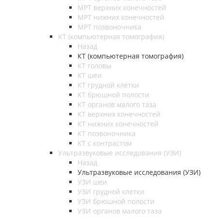
МРТ верхних конечностей
МРТ нижних конечностей
МРТ позвоночника
КТ (компьютерная томография)
Назад
КТ (компьютерная томография)
КТ головы
КТ шеи
КТ грудной клетки
КТ брюшной полости
КТ органов малого таза
КТ верхних конечностей
КТ нижних конечностей
КТ позвоночника
КТ с контрастом
Ультразвуковые исследования (УЗИ)
Назад
Ультразвуковые исследования (УЗИ)
УЗИ шеи
УЗИ грудной клетки
УЗИ брюшной полости
УЗИ органов малого таза