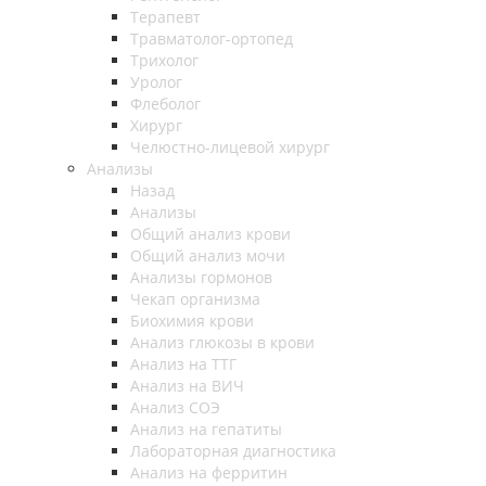
Терапевт
Травматолог-ортопед
Трихолог
Уролог
Флеболог
Хирург
Челюстно-лицевой хирург
Анализы
Назад
Анализы
Общий анализ крови
Общий анализ мочи
Анализы гормонов
Чекап организма
Биохимия крови
Анализ глюкозы в крови
Анализ на ТТГ
Анализ на ВИЧ
Анализ СОЭ
Анализ на гепатиты
Лабораторная диагностика
Анализ на ферритин