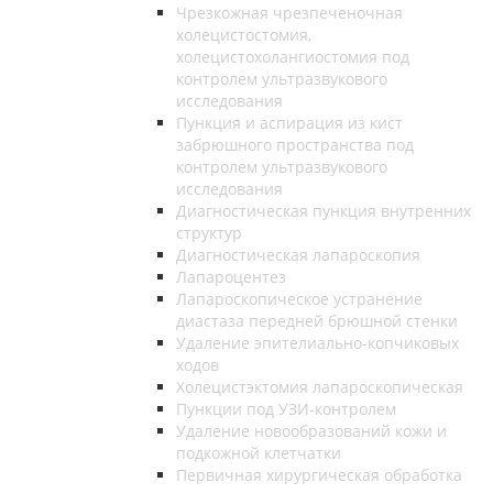
Чрезкожная чрезпеченочная
холецистостомия,
холецистохолангиостомия под
контролем ультразвукового
исследования
Пункция и аспирация из кист
забрюшного пространства под
контролем ультразвукового
исследования
Диагностическая пункция внутренних
структур
Диагностическая лапароскопия
Лапароцентез
Лапароскопическое устранение
диастаза передней брюшной стенки
Удаление эпителиально-копчиковых
ходов
Холецистэктомия лапароскопическая
Пункции под УЗИ-контролем
Удаление новообразований кожи и
подкожной клетчатки
Первичная хирургическая обработка