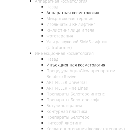
Аппаратная косметология
Назад
Аппаратная косметология
Микротоковая терапия
Игольчатый RF-лифтинг
RF-лифтинг лица и тела
Фототерапия
Ультразвуковой SMAS-лифтинг
(Ultraformer)
Инъекционная косметология
Назад
Инъекционная косметология
Процедура AquaGlow препаратом
Belotero Revive
ART FILLER Universal
ART FILLER Fine Lines
Препараты Белотеро интенс
Препараты Белотеро софт
Ботулинотерапия
Контурная пластика
Препараты Белотеро
Нитевой лифтинг
Коллагеннотерапия (коллостотерапия)