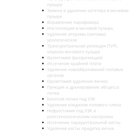
пузыря
Замена и удаление катетера в мочевом
пузыре
Вправление парафимоза
Инстилляция в мочевой пузырь
Удаление атеромы (липомы)
урологическое
Трансуретральная резекция (ТУР)
опухоли мочевого пузыря
Вазэктомия (вазорезекция)
Иссечение крайней плоти
Удаление новообразований половых
органов
Орхэктомия (удаление яичка)
Пункция и дренирование абсцесса
почки
Биопсия почки под УЗК
Удаление кондилом полового члена
Нефростомия под УЗК и
рентгенологическим контролем
Иссечение парауретральной кисты
Удаление кисты придатка яичка,