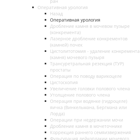
ран
Оперативная урология
Назад
Оперативная урология
Дробление камня в мочевом пузыре
(конкремента)
Лазерное дробление конкрементов
(камней) почек
Цистолитотомия - удаление конкремента
(камня) мочевого пузыря
Трансуретральная резекция (ТУР)
простаты
Операция по поводу варикоцеле
Цистоскопия
Увеличение головки полового члена
Утолщение полового члена
Операция при водянке (гидроцеле)
яичка (Винкельмана, Бергмана или
Лорда)
Операции при недержании мочи
Дробление камня в мочеточнике
Коррекция раннего семяизвержения
Фульгурация лейкоплакии мочевого