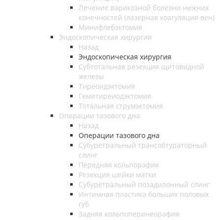
Лечение варикозной болезни нижних
конечностей (лазерная коагуляция вен)
Минифлебэктомия
Эндоскопическая хирургия
Назад
Эндоскопическая хирургия
Субтотальная резекция щитовидной
железы
Тиреоидэктомия
Гемитиреиодэктомия
Тотальная струмэктомия
Операции тазового дна
Назад
Операции тазового дна
Субуретральный трансобтураторный
слинг
Передняя кольпорафия
Резекция шейки матки
Субуретральный позадилонный слинг
Интимная пластика больших половых
губ
Задняя кольпоперинеорафия