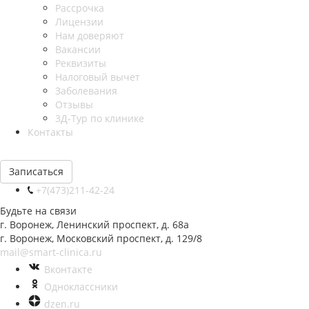
Рассрочка
Лицензии
Нам доверяют
Вакансии
Реквизиты
Налоговый вычет
Заболевания
Отзывы
3Д-Тур по клинике
Контакты
Записаться
+7(473)211-42-24
Будьте на связи
г. Воронеж, Ленинский проспект, д. 68а
г. Воронеж, Московский проспект, д. 129/8
mail@smart-clinica.ru
Вконтакте
Одноклассники
dzen.ru