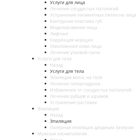
Услуги для лица
Лечение сосудистых патологий
Устранения пигментных пятен на лице
Контурная пластика губ
Моделирование лица
Лифтинг
Коррекция морщин
Омоложение кожи лица
Лечение угревой сыпи
Услуги для тела
Назад
Услуги для тела
Эпиляция волос на теле
Лечение гипергидроза
Избавление от сосудистых патологий
Лечение рубцов и шрамов
Устранение растяжек
Эпиляция
Назад
Эпиляция
Лазерная эпиляция диодным лазером
Мужская косметология
Назад