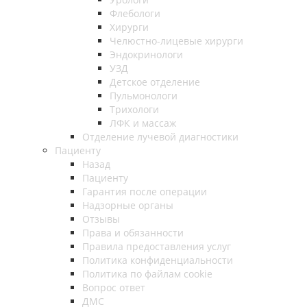
Флебологи
Хирурги
Челюстно-лицевые хирурги
Эндокринологи
УЗД
Детское отделение
Пульмонологи
Трихологи
ЛФК и массаж
Отделение лучевой диагностики
Пациенту
Назад
Пациенту
Гарантия после операции
Надзорные органы
Отзывы
Права и обязанности
Правила предоставления услуг
Политика конфиденциальности
Политика по файлам cookie
Вопрос ответ
ДМС