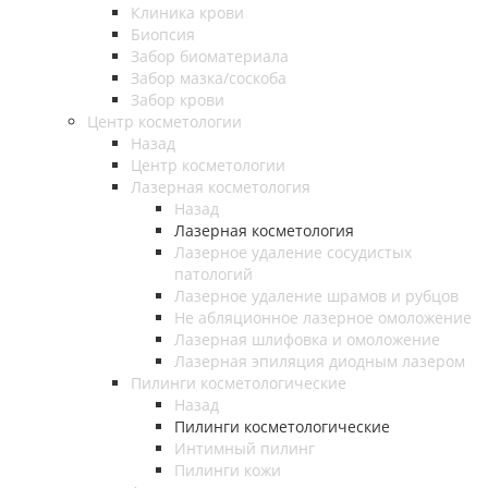
Клиника крови
Биопсия
Забор биоматериала
Забор мазка/соскоба
Забор крови
Центр косметологии
Назад
Центр косметологии
Лазерная косметология
Назад
Лазерная косметология
Лазерное удаление сосудистых
патологий
Лазерное удаление шрамов и рубцов
Не абляционное лазерное омоложение
Лазерная шлифовка и омоложение
Лазерная эпиляция диодным лазером
Пилинги косметологические
Назад
Пилинги косметологические
Интимный пилинг
Пилинги кожи