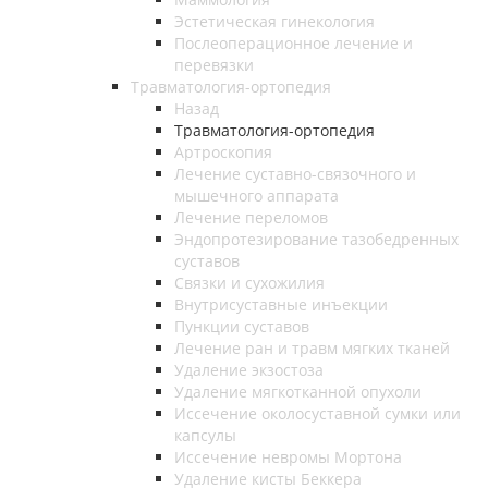
Эстетическая гинекология
Послеоперационное лечение и
перевязки
Травматология-ортопедия
Назад
Травматология-ортопедия
Артроскопия
Лечение суставно-связочного и
мышечного аппарата
Лечение переломов
Эндопротезирование тазобедренных
суставов
Связки и сухожилия
Внутрисуставные инъекции
Пункции суставов
Лечение ран и травм мягких тканей
Удаление экзостоза
Удаление мягкотканной опухоли
Иссечение околосуставной сумки или
капсулы
Иссечение невромы Мортона
Удаление кисты Беккера