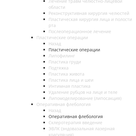
Лечение травм челюстно-лицевой
области
Реконструктивная хирургия челюстей
Пластическая хирургия лица и полости
рта
Послеоперационное лечение
Пластические операции
Назад
Пластические операции
Липофилинг
Пластика груди
Подтяжка
Пластика живота
Пластика лица и шеи
Интимная пластика
Удаление рубцов на лице и теле
Липомоделирование (липосакция)
Оперативная флебология
Назад
Оперативная флебология
Склеротерапия введение
ЭВЛК (эндовазальная лазерная
коагуляция)