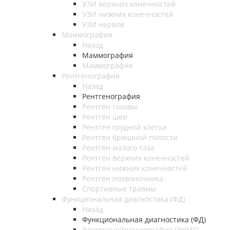
УЗИ верхних конечностей
УЗИ нижних конечностей
УЗИ нервов
Маммография
Назад
Маммография
Маммография
Рентгенография
Назад
Рентгенография
Рентген головы
Рентген шеи
Рентген грудной клетки
Рентген брюшной полости
Рентген малого таза
Рентген верхних конечностей
Рентген нижних конечностей
Рентген позвоночника
Спортивные травмы
Функциональная диагностика (ФД)
Назад
Функциональная диагностика (ФД)
Электронейромиография (ЭНМГ)