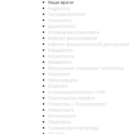
Наши врачи
Андрологи
Гастроэнтерологи
Гинекологи
Дерматологи
Иглорефлексотерапевты
Кабинет физиотерапии
Кабинет функциональной диагностики
Кардиологи
Косметологи
Маммологи
Мануальные терапевты / остеопаты
Неврологи
Нейрохирурги
Онкологи
Оториноларингологи / ЛОР
Пластические хирурги
Психиатры / Психотерапевт
Ревматологи
Рентгенологи
Терапевты
Травматологи-ортопеды
Урологи