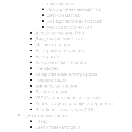
обертывание
Лимфодренажный массаж
Детский массаж
Антицеллюлитный массаж
Массаж классический
Дарсонвализация (ТНЧ)
Диадинамические токи
Магнитотерапия
Электромиостимуляция
Электросон
Ультразвуковая терапия
Фонофорез
Лекарственный электрофорез
Гальванизация
Амплипульстерапия
Лазеротерапия
УВТ (Ударно-волновая терапия)
Консультация врача-физиотерапевта
Лечебная физкультура (ЛФК)
Центр травматологии
Назад
Центр травматологии