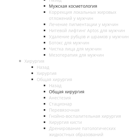
Мужская косметология
Коррекция локальных жировых
отложений у мужчин
Лечение пигментации у мужчин
Нитевой лифтинг Aptos для мужчин
Удаление рубцов и шрамов у мужчин
Ботокс для мужчин
Чистка лица для мужчин
Мезотерапия для мужчин
Хирургия
Назад
Хирургия
Общая хирургия
Назад
Общая хирургия
Анестезия
Стационар
Перевязочная
Гнойно-воспалительная хирургия
Хирургия кисти
Дренирование патологических
жидкостных образований