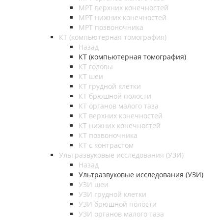
МРТ верхних конечностей
МРТ нижних конечностей
МРТ позвоночника
КТ (компьютерная томография)
Назад
КТ (компьютерная томография)
КТ головы
КТ шеи
КТ грудной клетки
КТ брюшной полости
КТ органов малого таза
КТ верхних конечностей
КТ нижних конечностей
КТ позвоночника
КТ с контрастом
Ультразвуковые исследования (УЗИ)
Назад
Ультразвуковые исследования (УЗИ)
УЗИ шеи
УЗИ грудной клетки
УЗИ брюшной полости
УЗИ органов малого таза