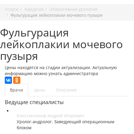
Услуги
Хирургия
Оперативная урология
Фульгурация лейкоплакии мочевого пузыря
Фульгурация
лейкоплакии мочевого
пузыря
Цены находятся на стадии актуализации. Актуальную
информацию можно узнать администратора
Врачи
Цены
Описание
Ведущие специалисты
Константинов Андрей Игоревич
Уролог-андролог. Заведующий операционным
блоком