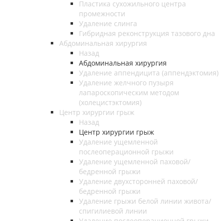
Пластика сухожильного центра
промежности
Удаление слинга
Гибридная реконструкция тазового дна
Абдоминальная хирургия
Назад
Абдоминальная хирургия
Удаление аппендицита (аппендэктомия)
Удаление желчного пузыря
лапароскопическим методом
(холецистэктомия)
Центр хирургии грыж
Назад
Центр хирургии грыж
Удаление ущемленной
послеоперационной грыжи
Удаление ущемленной паховой/
бедренной грыжи
Удаление двухсторонней паховой/
бедренной грыжи
Удаление грыжи белой линии живота/
спигилиевой линии
Удаление послеоперационной грыжи