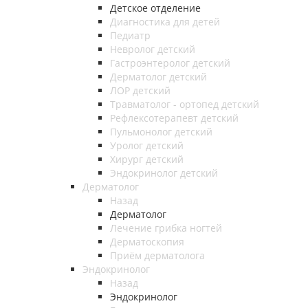
Детское отделение
Диагностика для детей
Педиатр
Невролог детский
Гастроэнтеролог детский
Дерматолог детский
ЛОР детский
Травматолог - ортопед детский
Рефлексотерапевт детский
Пульмонолог детский
Уролог детский
Хирург детский
Эндокринолог детский
Дерматолог
Назад
Дерматолог
Лечение грибка ногтей
Дерматоскопия
Приём дерматолога
Эндокринолог
Назад
Эндокринолог