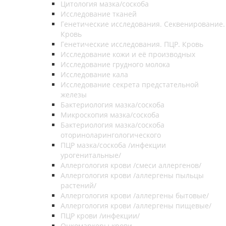
Цитология мазка/соскоба
Исследование тканей
Генетические исследования. Секвенирование.
Кровь
Генетические исследования. ПЦР. Кровь
Исследование кожи и её производных
Исследование грудного молока
Исследование кала
Исследование секрета предстательной
железы
Бактериология мазка/соскоба
Микроскопия мазка/соскоба
Бактериология мазка/соскоба
оториноларингологического
ПЦР мазка/соскоба /инфекции
урогенитальные/
Аллергология крови /смеси аллергенов/
Аллергология крови /аллергены пыльцы
растений/
Аллергология крови /аллергены бытовые/
Аллергология крови /аллергены пищевые/
ПЦР крови /инфекции/
Онкомаркеры крови