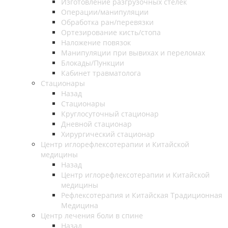
Изготовление разгрузочных стелек
Операции/манипуляции
Обработка ран/перевязки
Ортезирование кисть/стопа
Наложение повязок
Манипуляции при вывихах и переломах
Блокады/Пункции
Кабинет травматолога
Стационары
Назад
Стационары
Круглосуточный стационар
Дневной стационар
Хирургический стационар
Центр иглорефлексотерапии и Китайской
медицины
Назад
Центр иглорефлексотерапии и Китайской
медицины
Рефлексотерапия и Китайская Традиционная
Медицина
Центр лечения боли в спине
Назад