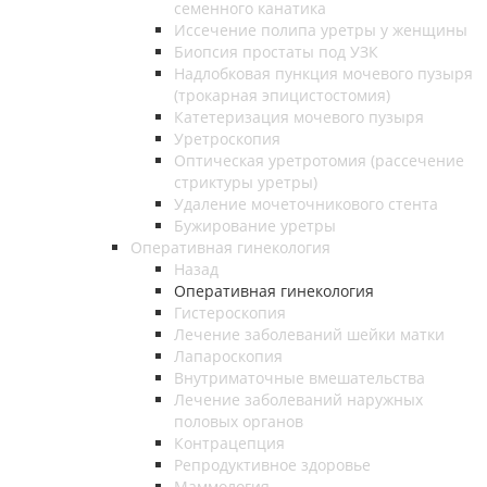
семенного канатика
Иссечение полипа уретры у женщины
Биопсия простаты под УЗК
Надлобковая пункция мочевого пузыря
(трокарная эпицистостомия)
Катетеризация мочевого пузыря
Уретроскопия
Оптическая уретротомия (рассечение
стриктуры уретры)
Удаление мочеточникового стента
Бужирование уретры
Оперативная гинекология
Назад
Оперативная гинекология
Гистероскопия
Лечение заболеваний шейки матки
Лапароскопия
Внутриматочные вмешательства
Лечение заболеваний наружных
половых органов
Контрацепция
Репродуктивное здоровье
Маммология