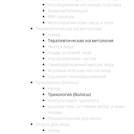
Инъекционная интимная пластика
Биоревитализация
PRP-терапия
Мезотерапия кожи лица и тела
Терапевтическая косметология
Назад
Терапевтическая косметология
Чистка лица
Уходы за кожей лица
Ультразвуковая чистка
Лимфодренажный массаж лица
Атравматическая чистка лица
Удаление новообразований
Трихология (Волосы)
Назад
Трихология (Волосы)
Консультация трихолога
Диагностика состояния волос и кожи
головы
Плазмотерапия для волос
Услуги для лица
Назад