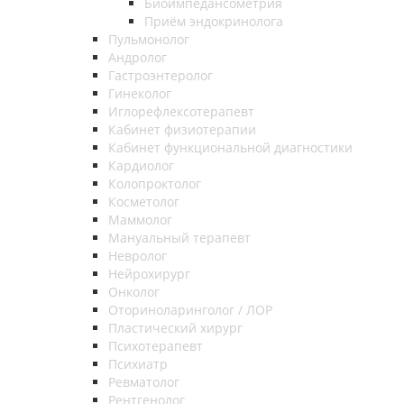
Биоимпедансометрия
Приём эндокринолога
Пульмонолог
Андролог
Гастроэнтеролог
Гинеколог
Иглорефлексотерапевт
Кабинет физиотерапии
Кабинет функциональной диагностики
Кардиолог
Колопроктолог
Косметолог
Маммолог
Мануальный терапевт
Невролог
Нейрохирург
Онколог
Оториноларинголог / ЛОР
Пластический хирург
Психотерапевт
Психиатр
Ревматолог
Рентгенолог