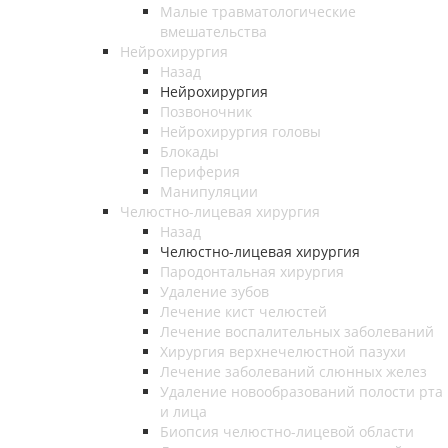
Малые травматологические
вмешательства
Нейрохирургия
Назад
Нейрохирургия
Позвоночник
Нейрохирургия головы
Блокады
Периферия
Манипуляции
Челюстно-лицевая хирургия
Назад
Челюстно-лицевая хирургия
Пародонтальная хирургия
Удаление зубов
Лечение кист челюстей
Лечение воспалительных заболеваний
Хирургия верхнечелюстной пазухи
Лечение заболеваний слюнных желез
Удаление новообразований полости рта
и лица
Биопсия челюстно-лицевой области