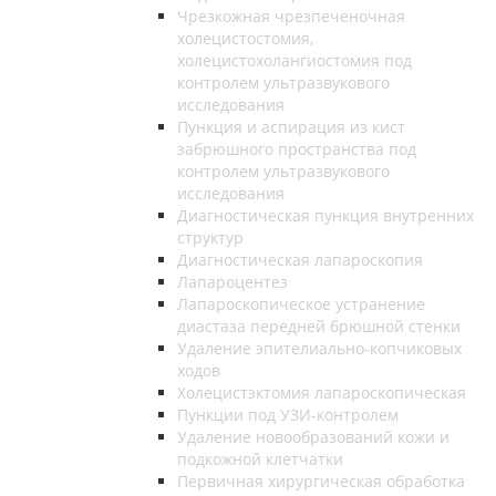
Чрезкожная чрезпеченочная
холецистостомия,
холецистохолангиостомия под
контролем ультразвукового
исследования
Пункция и аспирация из кист
забрюшного пространства под
контролем ультразвукового
исследования
Диагностическая пункция внутренних
структур
Диагностическая лапароскопия
Лапароцентез
Лапароскопическое устранение
диастаза передней брюшной стенки
Удаление эпителиально-копчиковых
ходов
Холецистэктомия лапароскопическая
Пункции под УЗИ-контролем
Удаление новообразований кожи и
подкожной клетчатки
Первичная хирургическая обработка