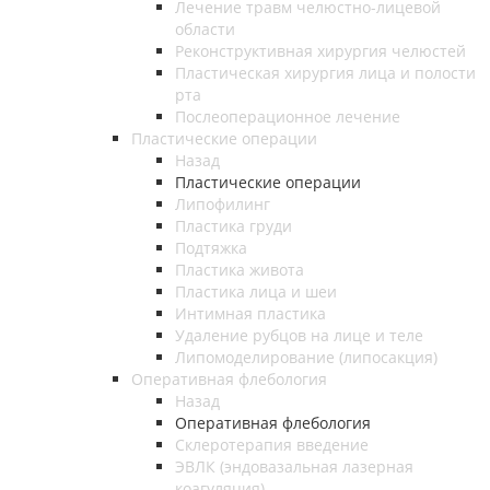
Лечение травм челюстно-лицевой
области
Реконструктивная хирургия челюстей
Пластическая хирургия лица и полости
рта
Послеоперационное лечение
Пластические операции
Назад
Пластические операции
Липофилинг
Пластика груди
Подтяжка
Пластика живота
Пластика лица и шеи
Интимная пластика
Удаление рубцов на лице и теле
Липомоделирование (липосакция)
Оперативная флебология
Назад
Оперативная флебология
Склеротерапия введение
ЭВЛК (эндовазальная лазерная
коагуляция)