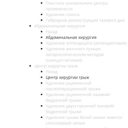
Пластика сухожильного центра
промежности
Удаление слинга
Гибридная реконструкция тазового дна
Абдоминальная хирургия
Назад
Абдоминальная хирургия
Удаление аппендицита (аппендэктомия)
Удаление желчного пузыря
лапароскопическим методом
(холецистэктомия)
Центр хирургии грыж
Назад
Центр хирургии грыж
Удаление ущемленной
послеоперационной грыжи
Удаление ущемленной паховой/
бедренной грыжи
Удаление двухсторонней паховой/
бедренной грыжи
Удаление грыжи белой линии живота/
спигилиевой линии