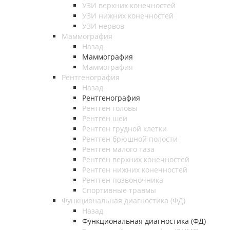
УЗИ верхних конечностей
УЗИ нижних конечностей
УЗИ нервов
Маммография
Назад
Маммография
Маммография
Рентгенография
Назад
Рентгенография
Рентген головы
Рентген шеи
Рентген грудной клетки
Рентген брюшной полости
Рентген малого таза
Рентген верхних конечностей
Рентген нижних конечностей
Рентген позвоночника
Спортивные травмы
Функциональная диагностика (ФД)
Назад
Функциональная диагностика (ФД)