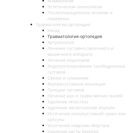
Маммология
Эстетическая гинекология
Послеоперационное лечение и
перевязки
Травматология-ортопедия
Назад
Травматология-ортопедия
Артроскопия
Лечение суставно-связочного и
мышечного аппарата
Лечение переломов
Эндопротезирование тазобедренных
суставов
Связки и сухожилия
Внутрисуставные инъекции
Пункции суставов
Лечение ран и травм мягких тканей
Удаление экзостоза
Удаление мягкотканной опухоли
Иссечение околосуставной сумки или
капсулы
Иссечение невромы Мортона
Удаление кисты Беккера