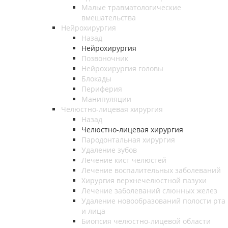
Малые травматологические
вмешательства
Нейрохирургия
Назад
Нейрохирургия
Позвоночник
Нейрохирургия головы
Блокады
Периферия
Манипуляции
Челюстно-лицевая хирургия
Назад
Челюстно-лицевая хирургия
Пародонтальная хирургия
Удаление зубов
Лечение кист челюстей
Лечение воспалительных заболеваний
Хирургия верхнечелюстной пазухи
Лечение заболеваний слюнных желез
Удаление новообразований полости рта
и лица
Биопсия челюстно-лицевой области