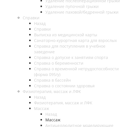
Удаление послеоперационной грыжи
Удаление пупочной грыжи
Удаление паховой/бедренной грыжи
Справки
Назад
Справки
Выписка из медицинской карты
Санаторно-курортная карта для взрослых
Справка для поступления в учебное
заведение
Справка о допуске к занятиям спорта
Справка о беременности
Справка о временной нетрудоспособности
(форма 095/у)
Справка в бассейн
Справка о состоянии здоровья
Физиотерапия, массаж и ЛФК
Назад
Физиотерапия, массаж и ЛФК
Массаж
Назад
Массаж
Антицеллюлитное моделирующее