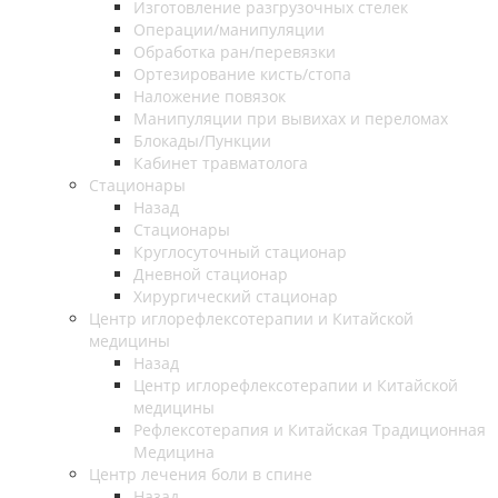
Изготовление разгрузочных стелек
Операции/манипуляции
Обработка ран/перевязки
Ортезирование кисть/стопа
Наложение повязок
Манипуляции при вывихах и переломах
Блокады/Пункции
Кабинет травматолога
Стационары
Назад
Стационары
Круглосуточный стационар
Дневной стационар
Хирургический стационар
Центр иглорефлексотерапии и Китайской
медицины
Назад
Центр иглорефлексотерапии и Китайской
медицины
Рефлексотерапия и Китайская Традиционная
Медицина
Центр лечения боли в спине
Назад