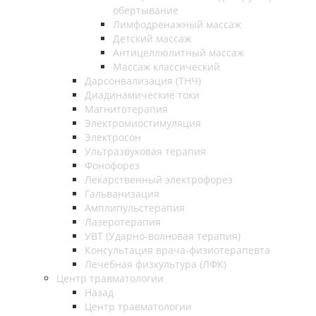
обертывание
Лимфодренажный массаж
Детский массаж
Антицеллюлитный массаж
Массаж классический
Дарсонвализация (ТНЧ)
Диадинамические токи
Магнитотерапия
Электромиостимуляция
Электросон
Ультразвуковая терапия
Фонофорез
Лекарственный электрофорез
Гальванизация
Амплипульстерапия
Лазеротерапия
УВТ (Ударно-волновая терапия)
Консультация врача-физиотерапевта
Лечебная физкультура (ЛФК)
Центр травматологии
Назад
Центр травматологии