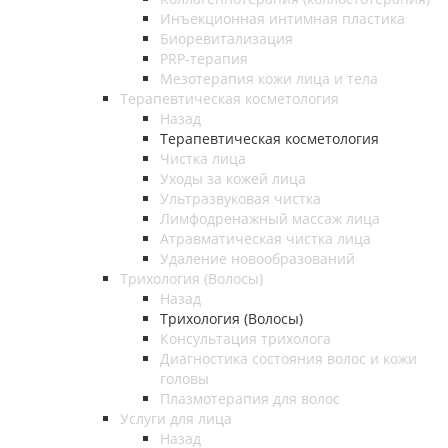
Инъекционная интимная пластика
Биоревитализация
PRP-терапия
Мезотерапия кожи лица и тела
Терапевтическая косметология
Назад
Терапевтическая косметология
Чистка лица
Уходы за кожей лица
Ультразвуковая чистка
Лимфодренажный массаж лица
Атравматическая чистка лица
Удаление новообразований
Трихология (Волосы)
Назад
Трихология (Волосы)
Консультация трихолога
Диагностика состояния волос и кожи
головы
Плазмотерапия для волос
Услуги для лица
Назад