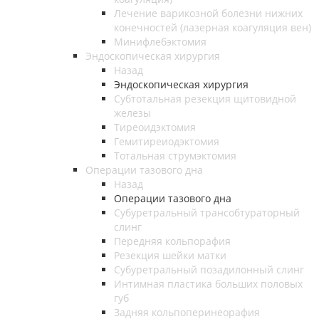
Лечение варикозной болезни нижних
конечностей (лазерная коагуляция вен)
Минифлебэктомия
Эндоскопическая хирургия
Назад
Эндоскопическая хирургия
Субтотальная резекция щитовидной
железы
Тиреоидэктомия
Гемитиреиодэктомия
Тотальная струмэктомия
Операции тазового дна
Назад
Операции тазового дна
Субуретральный трансобтураторный
слинг
Передняя кольпорафия
Резекция шейки матки
Субуретральный позадилонный слинг
Интимная пластика больших половых
губ
Задняя кольпоперинеорафия