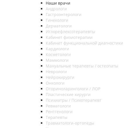
Наши врачи
Андрологи
Гастроэнтерологи
Гинекологи
Дерматологи
Иглорефлексотерапевты
Кабинет физиотерапии
Кабинет функциональной диагностики
Кардиологи
Косметологи
Маммологи
Мануальные терапевты / остеопаты
Неврологи
Нейрохирурги
Онкологи
Оториноларингологи / ЛОР
Пластические хирурги
Психиатры / Психотерапевт
Ревматологи
Рентгенологи
Терапевты
Травматологи-ортопеды