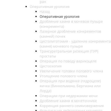
ран
Оперативная урология
Назад
Оперативная урология
Дробление камня в мочевом пузыре
(конкремента)
Лазерное дробление конкрементов
(камней) почек
Цистолитотомия - удаление конкремента
(камня) мочевого пузыря
Трансуретральная резекция (ТУР)
простаты
Операция по поводу варикоцеле
Цистоскопия
Увеличение головки полового члена
Утолщение полового члена
Операция при водянке (гидроцеле)
яичка (Винкельмана, Бергмана или
Лорда)
Операции при недержании мочи
Дробление камня в мочеточнике
Коррекция раннего семяизвержения
Фульгурация лейкоплакии мочевого