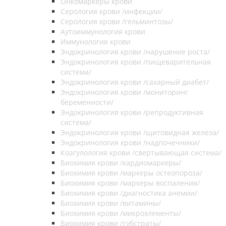
Онкомаркеры крови
Серология крови /инфекции/
Серология крови /гельминтозы/
Аутоиммунология крови
Иммунология крови
Эндокринология крови /нарушение роста/
Эндокринология крови /пищеварительная
система/
Эндокринология крови /сахарный диабет/
Эндокринология крови /мониторинг
беременности/
Эндокринология крови /репродуктивная
система/
Эндокринология крови /щитовидная железа/
Эндокринология крови /надпочечники/
Коагулология крови /свертывающая система/
Биохимия крови /кардиомаркеры/
Биохимия крови /маркеры остеопороза/
Биохимия крови /маркеры воспаления/
Биохимия крови /диагностика анемии/
Биохимия крови /витамины/
Биохимия крови /микроэлементы/
Биохимия крови /субстраты/