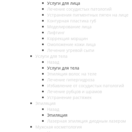
Услуги для лица
Лечение сосудистых патологий
Устранения пигментных пятен на лице
Контурная пластика губ
Моделирование лица
Лифтинг
Коррекция морщин
Омоложение кожи лица
Лечение угревой сыпи
Услуги для тела
Назад
Услуги для тела
Эпиляция волос на теле
Лечение гипергидроза
Избавление от сосудистых патологий
Лечение рубцов и шрамов
Устранение растяжек
Эпиляция
Назад
Эпиляция
Лазерная эпиляция диодным лазером
Мужская косметология