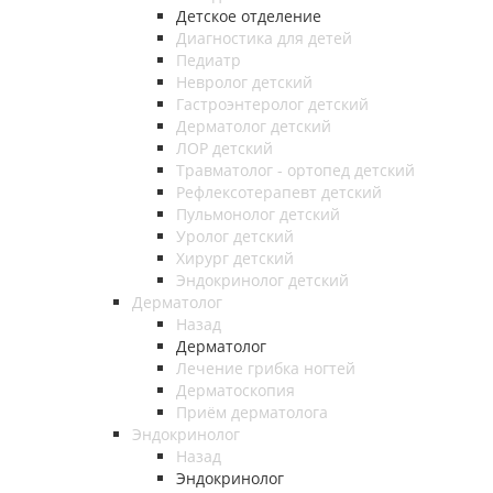
Детское отделение
Диагностика для детей
Педиатр
Невролог детский
Гастроэнтеролог детский
Дерматолог детский
ЛОР детский
Травматолог - ортопед детский
Рефлексотерапевт детский
Пульмонолог детский
Уролог детский
Хирург детский
Эндокринолог детский
Дерматолог
Назад
Дерматолог
Лечение грибка ногтей
Дерматоскопия
Приём дерматолога
Эндокринолог
Назад
Эндокринолог