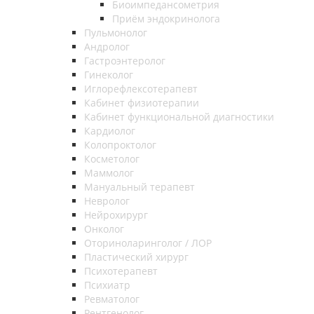
Биоимпедансометрия
Приём эндокринолога
Пульмонолог
Андролог
Гастроэнтеролог
Гинеколог
Иглорефлексотерапевт
Кабинет физиотерапии
Кабинет функциональной диагностики
Кардиолог
Колопроктолог
Косметолог
Маммолог
Мануальный терапевт
Невролог
Нейрохирург
Онколог
Оториноларинголог / ЛОР
Пластический хирург
Психотерапевт
Психиатр
Ревматолог
Рентгенолог