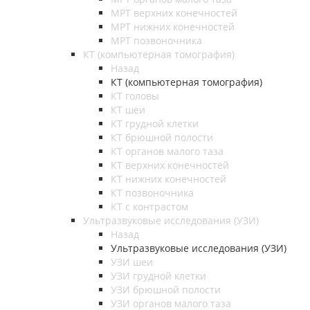
МРТ верхних конечностей
МРТ нижних конечностей
МРТ позвоночника
КТ (компьютерная томография)
Назад
КТ (компьютерная томография)
КТ головы
КТ шеи
КТ грудной клетки
КТ брюшной полости
КТ органов малого таза
КТ верхних конечностей
КТ нижних конечностей
КТ позвоночника
КТ с контрастом
Ультразвуковые исследования (УЗИ)
Назад
Ультразвуковые исследования (УЗИ)
УЗИ шеи
УЗИ грудной клетки
УЗИ брюшной полости
УЗИ органов малого таза