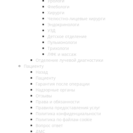
Урологи
Флебологи
Хирурги
Челюстно-лицевые хирурги
Эндокринологи
УЗД
Детское отделение
Пульмонологи
Трихологи
ЛФК и массаж
Отделение лучевой диагностики
Пациенту
Назад
Пациенту
Гарантия после операции
Надзорные органы
Отзывы
Права и обязанности
Правила предоставления услуг
Политика конфиденциальности
Политика по файлам cookie
Вопрос ответ
ДМС