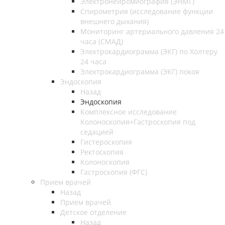
Электронейромиография (ЭНМГ)
Спирометрия (исследование функции
внешнего дыхания)
Мониторинг артериального давления 24
часа (СМАД)
Электрокардиограмма (ЭКГ) по Холтеру
24 часа
Электрокардиограмма (ЭКГ) покоя
Эндоскопия
Назад
Эндоскопия
Комплексное исследование
Колоноскопия+Гастроскопия под
седацией
Гистероскопия
Ректоскопия
Колоноскопия
Гастроскопия (ФГС)
Прием врачей
Назад
Прием врачей
Детское отделение
Назад