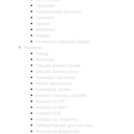
Терапевт
Травматолог-ортопед
Трихолог
Уролог
Флеболог
Хирург
Челюстно-лицевой хирург
Анализы
Назад
Анализы
Общий анализ крови
Общий анализ мочи
Анализы гормонов
Чекап организма
Биохимия крови
Анализ глюкозы в крови
Анализ на ТТГ
Анализ на ВИЧ
Анализ СОЭ
Анализ на гепатиты
Лабораторная диагностика
Анализ на ферритин