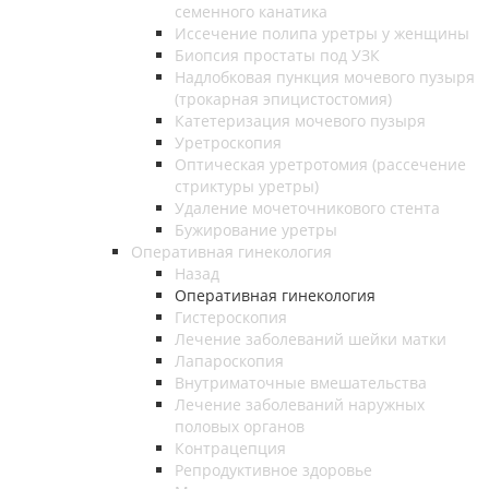
семенного канатика
Иссечение полипа уретры у женщины
Биопсия простаты под УЗК
Надлобковая пункция мочевого пузыря
(трокарная эпицистостомия)
Катетеризация мочевого пузыря
Уретроскопия
Оптическая уретротомия (рассечение
стриктуры уретры)
Удаление мочеточникового стента
Бужирование уретры
Оперативная гинекология
Назад
Оперативная гинекология
Гистероскопия
Лечение заболеваний шейки матки
Лапароскопия
Внутриматочные вмешательства
Лечение заболеваний наружных
половых органов
Контрацепция
Репродуктивное здоровье