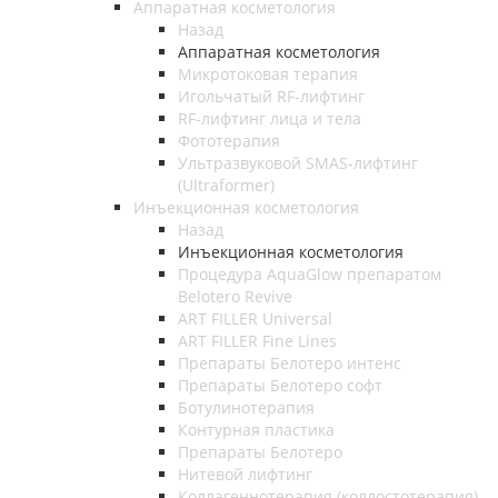
Аппаратная косметология
Назад
Аппаратная косметология
Микротоковая терапия
Игольчатый RF-лифтинг
RF-лифтинг лица и тела
Фототерапия
Ультразвуковой SMAS-лифтинг
(Ultraformer)
Инъекционная косметология
Назад
Инъекционная косметология
Процедура AquaGlow препаратом
Belotero Revive
ART FILLER Universal
ART FILLER Fine Lines
Препараты Белотеро интенс
Препараты Белотеро софт
Ботулинотерапия
Контурная пластика
Препараты Белотеро
Нитевой лифтинг
Коллагеннотерапия (коллостотерапия)