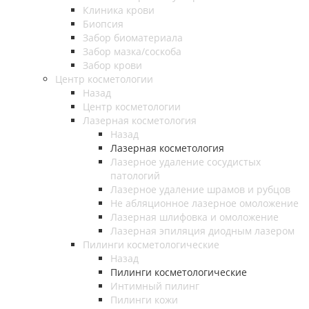
Клиника крови
Биопсия
Забор биоматериала
Забор мазка/соскоба
Забор крови
Центр косметологии
Назад
Центр косметологии
Лазерная косметология
Назад
Лазерная косметология
Лазерное удаление сосудистых
патологий
Лазерное удаление шрамов и рубцов
Не абляционное лазерное омоложение
Лазерная шлифовка и омоложение
Лазерная эпиляция диодным лазером
Пилинги косметологические
Назад
Пилинги косметологические
Интимный пилинг
Пилинги кожи