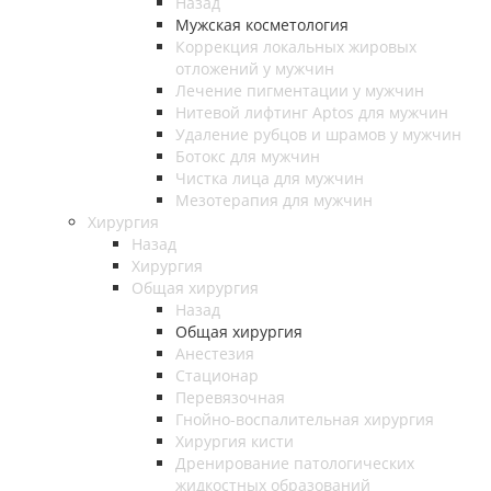
Назад
Мужская косметология
Коррекция локальных жировых
отложений у мужчин
Лечение пигментации у мужчин
Нитевой лифтинг Aptos для мужчин
Удаление рубцов и шрамов у мужчин
Ботокс для мужчин
Чистка лица для мужчин
Мезотерапия для мужчин
Хирургия
Назад
Хирургия
Общая хирургия
Назад
Общая хирургия
Анестезия
Стационар
Перевязочная
Гнойно-воспалительная хирургия
Хирургия кисти
Дренирование патологических
жидкостных образований