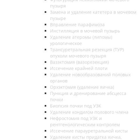
пузыря
Замена и удаление катетера в мочевом
пузыре
Вправление парафимоза
Инстилляция в мочевой пузырь
Удаление атеромы (липомы)
урологическое
Трансуретральная резекция (ТУР)
опухоли мочевого пузыря
Вазэктомия (вазорезекция)
Иссечение крайней плоти
Удаление новообразований половых
органов
Орхэктомия (удаление яичка)
Пункция и дренирование абсцесса
почки
Биопсия почки под УЗК
Удаление кондилом полового члена
Нефростомия под УЗК и
рентгенологическим контролем
Иссечение парауретральной кисты
Удаление кисты придатка яичка,