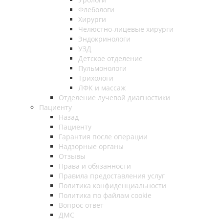
Флебологи
Хирурги
Челюстно-лицевые хирурги
Эндокринологи
УЗД
Детское отделение
Пульмонологи
Трихологи
ЛФК и массаж
Отделение лучевой диагностики
Пациенту
Назад
Пациенту
Гарантия после операции
Надзорные органы
Отзывы
Права и обязанности
Правила предоставления услуг
Политика конфиденциальности
Политика по файлам cookie
Вопрос ответ
ДМС