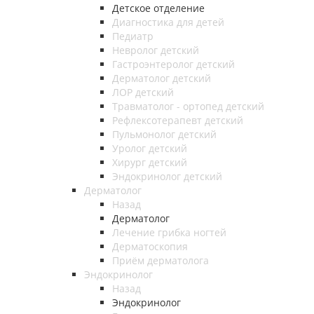
Детское отделение
Диагностика для детей
Педиатр
Невролог детский
Гастроэнтеролог детский
Дерматолог детский
ЛОР детский
Травматолог - ортопед детский
Рефлексотерапевт детский
Пульмонолог детский
Уролог детский
Хирург детский
Эндокринолог детский
Дерматолог
Назад
Дерматолог
Лечение грибка ногтей
Дерматоскопия
Приём дерматолога
Эндокринолог
Назад
Эндокринолог