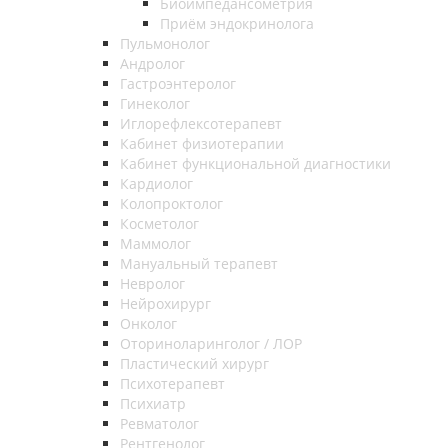
Биоимпедансометрия
Приём эндокринолога
Пульмонолог
Андролог
Гастроэнтеролог
Гинеколог
Иглорефлексотерапевт
Кабинет физиотерапии
Кабинет функциональной диагностики
Кардиолог
Колопроктолог
Косметолог
Маммолог
Мануальный терапевт
Невролог
Нейрохирург
Онколог
Оториноларинголог / ЛОР
Пластический хирург
Психотерапевт
Психиатр
Ревматолог
Рентгенолог