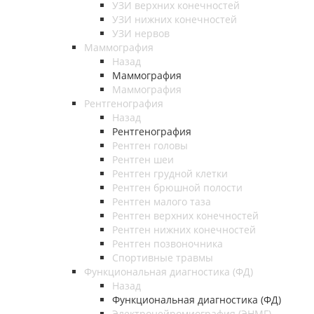
УЗИ верхних конечностей
УЗИ нижних конечностей
УЗИ нервов
Маммография
Назад
Маммография
Маммография
Рентгенография
Назад
Рентгенография
Рентген головы
Рентген шеи
Рентген грудной клетки
Рентген брюшной полости
Рентген малого таза
Рентген верхних конечностей
Рентген нижних конечностей
Рентген позвоночника
Спортивные травмы
Функциональная диагностика (ФД)
Назад
Функциональная диагностика (ФД)
Электронейромиография (ЭНМГ)