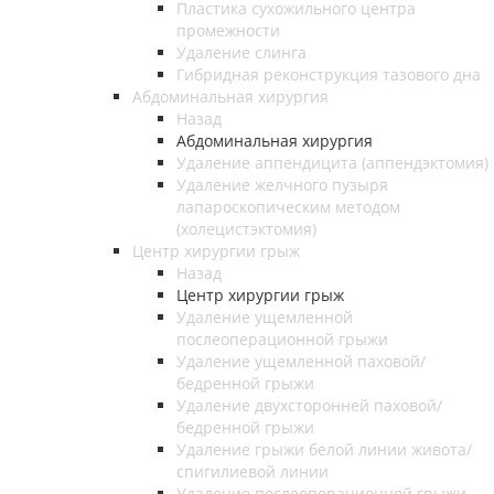
Пластика сухожильного центра
промежности
Удаление слинга
Гибридная реконструкция тазового дна
Абдоминальная хирургия
Назад
Абдоминальная хирургия
Удаление аппендицита (аппендэктомия)
Удаление желчного пузыря
лапароскопическим методом
(холецистэктомия)
Центр хирургии грыж
Назад
Центр хирургии грыж
Удаление ущемленной
послеоперационной грыжи
Удаление ущемленной паховой/
бедренной грыжи
Удаление двухсторонней паховой/
бедренной грыжи
Удаление грыжи белой линии живота/
спигилиевой линии
Удаление послеоперационной грыжи