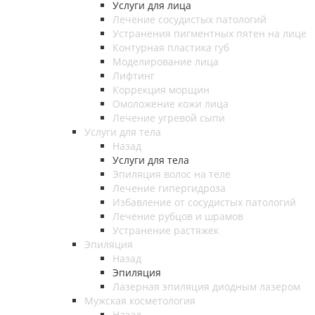
Услуги для лица
Лечение сосудистых патологий
Устранения пигментных пятен на лице
Контурная пластика губ
Моделирование лица
Лифтинг
Коррекция морщин
Омоложение кожи лица
Лечение угревой сыпи
Услуги для тела
Назад
Услуги для тела
Эпиляция волос на теле
Лечение гипергидроза
Избавление от сосудистых патологий
Лечение рубцов и шрамов
Устранение растяжек
Эпиляция
Назад
Эпиляция
Лазерная эпиляция диодным лазером
Мужская косметология
Назад