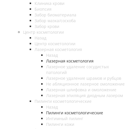
Клиника крови
Биопсия
Забор биоматериала
Забор мазка/соскоба
Забор крови
Центр косметологии
Назад
Центр косметологии
Лазерная косметология
Назад
Лазерная косметология
Лазерное удаление сосудистых
патологий
Лазерное удаление шрамов и рубцов
Не абляционное лазерное омоложение
Лазерная шлифовка и омоложение
Лазерная эпиляция диодным лазером
Пилинги косметологические
Назад
Пилинги косметологические
Интимный пилинг
Пилинги кожи