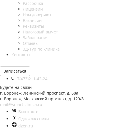
Рассрочка
Лицензии
Нам доверяют
Вакансии
Реквизиты
Налоговый вычет
Заболевания
Отзывы
3Д-Тур по клинике
Контакты
Записаться
+7(473)211-42-24
Будьте на связи
г. Воронеж, Ленинский проспект, д. 68а
г. Воронеж, Московский проспект, д. 129/8
mail@smart-clinica.ru
Вконтакте
Одноклассники
dzen.ru