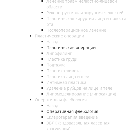
Лечение травм челюстно-лицевой
области
Реконструктивная хирургия челюстей
Пластическая хирургия лица и полости
рта
Послеоперационное лечение
Пластические операции
Назад
Пластические операции
Липофилинг
Пластика груди
Подтяжка
Пластика живота
Пластика лица и шеи
Интимная пластика
Удаление рубцов на лице и теле
Липомоделирование (липосакция)
Оперативная флебология
Назад
Оперативная флебология
Склеротерапия введение
ЭВЛК (эндовазальная лазерная
коагуляция)