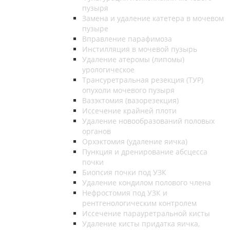
пузыря
Замена и удаление катетера в мочевом
пузыре
Вправление парафимоза
Инстилляция в мочевой пузырь
Удаление атеромы (липомы)
урологическое
Трансуретральная резекция (ТУР)
опухоли мочевого пузыря
Вазэктомия (вазорезекция)
Иссечение крайней плоти
Удаление новообразований половых
органов
Орхэктомия (удаление яичка)
Пункция и дренирование абсцесса
почки
Биопсия почки под УЗК
Удаление кондилом полового члена
Нефростомия под УЗК и
рентгенологическим контролем
Иссечение парауретральной кисты
Удаление кисты придатка яичка,