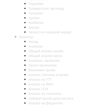
Терапевт
Травматолог-ортопед
Трихолог
Уролог
Флеболог
Хирург
Челюстно-лицевой хирург
Анализы
Назад
Анализы
Общий анализ крови
Общий анализ мочи
Анализы гормонов
Чекап организма
Биохимия крови
Анализ глюкозы в крови
Анализ на ТТГ
Анализ на ВИЧ
Анализ СОЭ
Анализ на гепатиты
Лабораторная диагностика
Анализ на ферритин