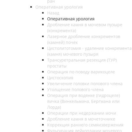
ран
Оперативная урология
Назад
Оперативная урология
Дробление камня в мочевом пузыре
(конкремента)
Лазерное дробление конкрементов
(камней) почек
Цистолитотомия - удаление конкремента
(камня) мочевого пузыря
Трансуретральная резекция (ТУР)
простаты
Операция по поводу варикоцеле
Цистоскопия
Увеличение головки полового члена
Утолщение полового члена
Операция при водянке (гидроцеле)
яичка (Винкельмана, Бергмана или
Лорда)
Операции при недержании мочи
Дробление камня в мочеточнике
Коррекция раннего семяизвержения
Фульгурация лейкоплакии мочевого