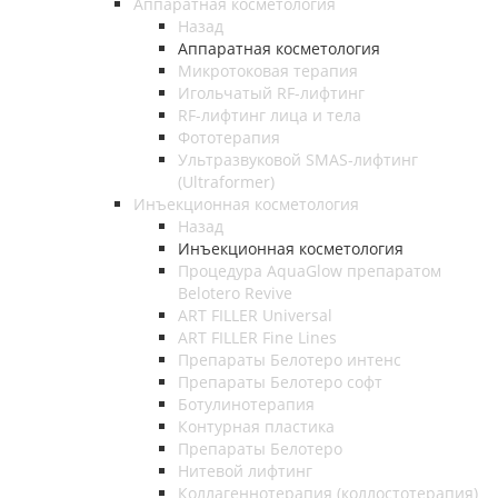
Аппаратная косметология
Назад
Аппаратная косметология
Микротоковая терапия
Игольчатый RF-лифтинг
RF-лифтинг лица и тела
Фототерапия
Ультразвуковой SMAS-лифтинг
(Ultraformer)
Инъекционная косметология
Назад
Инъекционная косметология
Процедура AquaGlow препаратом
Belotero Revive
ART FILLER Universal
ART FILLER Fine Lines
Препараты Белотеро интенс
Препараты Белотеро софт
Ботулинотерапия
Контурная пластика
Препараты Белотеро
Нитевой лифтинг
Коллагеннотерапия (коллостотерапия)