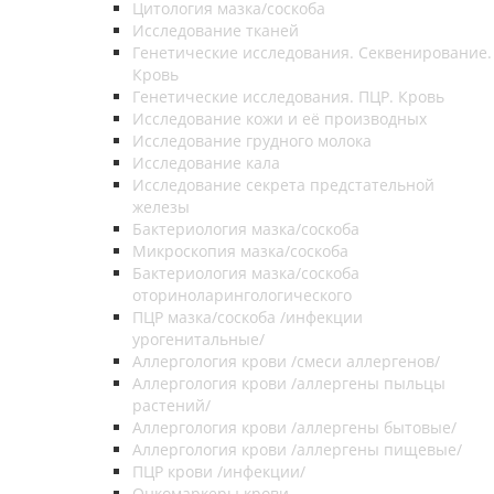
Цитология мазка/соскоба
Исследование тканей
Генетические исследования. Секвенирование.
Кровь
Генетические исследования. ПЦР. Кровь
Исследование кожи и её производных
Исследование грудного молока
Исследование кала
Исследование секрета предстательной
железы
Бактериология мазка/соскоба
Микроскопия мазка/соскоба
Бактериология мазка/соскоба
оториноларингологического
ПЦР мазка/соскоба /инфекции
урогенитальные/
Аллергология крови /смеси аллергенов/
Аллергология крови /аллергены пыльцы
растений/
Аллергология крови /аллергены бытовые/
Аллергология крови /аллергены пищевые/
ПЦР крови /инфекции/
Онкомаркеры крови