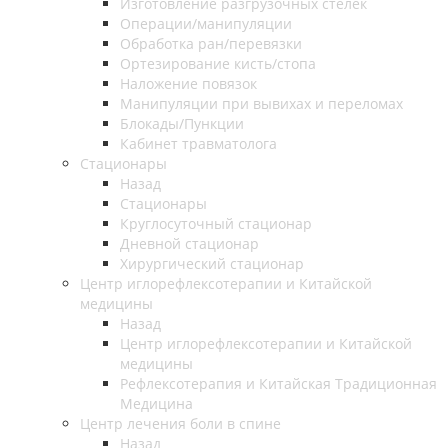
Изготовление разгрузочных стелек
Операции/манипуляции
Обработка ран/перевязки
Ортезирование кисть/стопа
Наложение повязок
Манипуляции при вывихах и переломах
Блокады/Пункции
Кабинет травматолога
Стационары
Назад
Стационары
Круглосуточный стационар
Дневной стационар
Хирургический стационар
Центр иглорефлексотерапии и Китайской
медицины
Назад
Центр иглорефлексотерапии и Китайской
медицины
Рефлексотерапия и Китайская Традиционная
Медицина
Центр лечения боли в спине
Назад