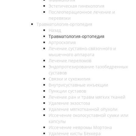
Эстетическая гинекология
Послеоперационное лечение и
перевязки
Травматология-ортопедия
Назад
Травматология-ортопедия
Артроскопия
Лечение суставно-связочного и
мышечного аппарата
Лечение переломов
Эндопротезирование тазобедренных
суставов
Связки и сухожилия
Внутрисуставные инъекции
Пункции суставов
Лечение ран и травм мягких тканей
Удаление экзостоза
Удаление мягкотканной опухоли
Иссечение околосуставной сумки или
капсулы
Иссечение невромы Мортона
Удаление кисты Беккера