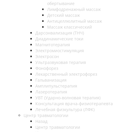
обертывание
Лимфодренажный массаж
Детский массаж
Антицеллюлитный массаж
Массаж классический
Дарсонвализация (ТНЧ)
Диадинамические токи
Магнитотерапия
Электромиостимуляция
Электросон
Ультразвуковая терапия
Фонофорез
Лекарственный электрофорез
Гальванизация
Амплипульстерапия
Лазеротерапия
УВТ (Ударно-волновая терапия)
Консультация врача-физиотерапевта
Лечебная физкультура (ЛФК)
Центр травматологии
Назад
Центр травматологии