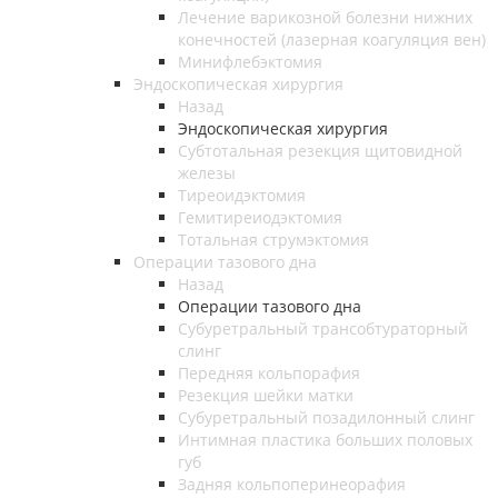
Лечение варикозной болезни нижних
конечностей (лазерная коагуляция вен)
Минифлебэктомия
Эндоскопическая хирургия
Назад
Эндоскопическая хирургия
Субтотальная резекция щитовидной
железы
Тиреоидэктомия
Гемитиреиодэктомия
Тотальная струмэктомия
Операции тазового дна
Назад
Операции тазового дна
Субуретральный трансобтураторный
слинг
Передняя кольпорафия
Резекция шейки матки
Субуретральный позадилонный слинг
Интимная пластика больших половых
губ
Задняя кольпоперинеорафия