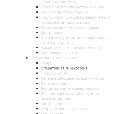
семенного канатика
Иссечение полипа уретры у женщины
Биопсия простаты под УЗК
Надлобковая пункция мочевого пузыря
(трокарная эпицистостомия)
Катетеризация мочевого пузыря
Уретроскопия
Оптическая уретротомия (рассечение
стриктуры уретры)
Удаление мочеточникового стента
Бужирование уретры
Оперативная гинекология
Назад
Оперативная гинекология
Гистероскопия
Лечение заболеваний шейки матки
Лапароскопия
Внутриматочные вмешательства
Лечение заболеваний наружных
половых органов
Контрацепция
Репродуктивное здоровье
Маммология