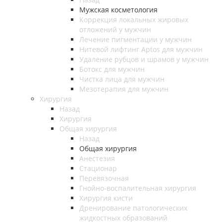
Мужская косметология
Коррекция локальных жировых
отложений у мужчин
Лечение пигментации у мужчин
Нитевой лифтинг Aptos для мужчин
Удаление рубцов и шрамов у мужчин
Ботокс для мужчин
Чистка лица для мужчин
Мезотерапия для мужчин
Хирургия
Назад
Хирургия
Общая хирургия
Назад
Общая хирургия
Анестезия
Стационар
Перевязочная
Гнойно-воспалительная хирургия
Хирургия кисти
Дренирование патологических
жидкостных образований