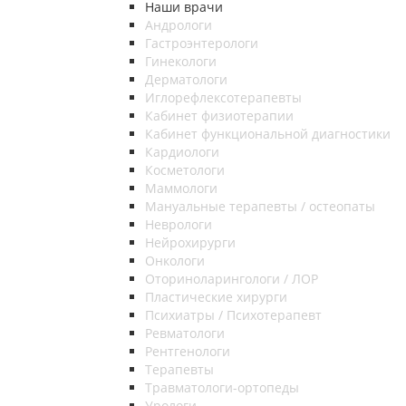
Наши врачи
Андрологи
Гастроэнтерологи
Гинекологи
Дерматологи
Иглорефлексотерапевты
Кабинет физиотерапии
Кабинет функциональной диагностики
Кардиологи
Косметологи
Маммологи
Мануальные терапевты / остеопаты
Неврологи
Нейрохирурги
Онкологи
Оториноларингологи / ЛОР
Пластические хирурги
Психиатры / Психотерапевт
Ревматологи
Рентгенологи
Терапевты
Травматологи-ортопеды
Урологи