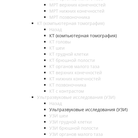
МРТ верхних конечностей
МРТ нижних конечностей
МРТ позвоночника
КТ (компьютерная томография)
Назад
КТ (компьютерная томография)
КТ головы
КТ шеи
КТ грудной клетки
КТ брюшной полости
КТ органов малого таза
КТ верхних конечностей
КТ нижних конечностей
КТ позвоночника
КТ с контрастом
Ультразвуковые исследования (УЗИ)
Назад
Ультразвуковые исследования (УЗИ)
УЗИ шеи
УЗИ грудной клетки
УЗИ брюшной полости
УЗИ органов малого таза