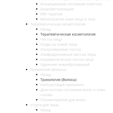
Инъекционная интимная пластика
Биоревитализация
PRP-терапия
Мезотерапия кожи лица и тела
Терапевтическая косметология
Назад
Терапевтическая косметология
Чистка лица
Уходы за кожей лица
Ультразвуковая чистка
Лимфодренажный массаж лица
Атравматическая чистка лица
Удаление новообразований
Трихология (Волосы)
Назад
Трихология (Волосы)
Консультация трихолога
Диагностика состояния волос и кожи
головы
Плазмотерапия для волос
Услуги для лица
Назад