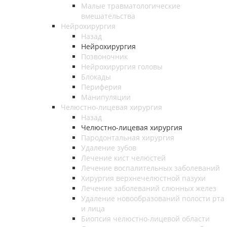
Малые травматологические
вмешательства
Нейрохирургия
Назад
Нейрохирургия
Позвоночник
Нейрохирургия головы
Блокады
Периферия
Манипуляции
Челюстно-лицевая хирургия
Назад
Челюстно-лицевая хирургия
Пародонтальная хирургия
Удаление зубов
Лечение кист челюстей
Лечение воспалительных заболеваний
Хирургия верхнечелюстной пазухи
Лечение заболеваний слюнных желез
Удаление новообразований полости рта
и лица
Биопсия челюстно-лицевой области