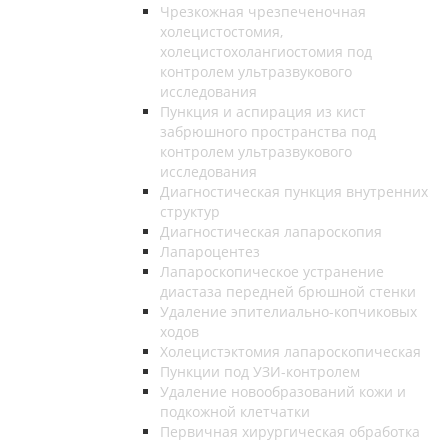
Чрезкожная чрезпеченочная
холецистостомия,
холецистохолангиостомия под
контролем ультразвукового
исследования
Пункция и аспирация из кист
забрюшного пространства под
контролем ультразвукового
исследования
Диагностическая пункция внутренних
структур
Диагностическая лапароскопия
Лапароцентез
Лапароскопическое устранение
диастаза передней брюшной стенки
Удаление эпителиально-копчиковых
ходов
Холецистэктомия лапароскопическая
Пункции под УЗИ-контролем
Удаление новообразований кожи и
подкожной клетчатки
Первичная хирургическая обработка