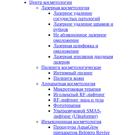
Центр косметологии
Лазерная косметология
Лазерное удаление
сосудистых патологий
Лазерное удаление шрамов и
рубцов
Не абляционное лазерное
омоложение
Лазерная шлифовка и
омоложение
Лазерная эпиляция диодным
лазером
Пилинги косметологические
Интимный пилинг
Пилинги кожи
Аппаратная косметология
Микротоковая терапия
Игольчатый RF-лифтинг
RF-лифтинг лица и тела
Фототерапия
Ультразвуковой SMAS-
лифтинг (Ultraformer)
Инъекционная косметология
Процедура AquaGlow
препаратом Belotero Revive