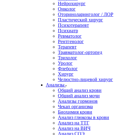
Нейрохирург
Онколог
Оториноларинголог / ЛОР
Пластический хирург
Психотерапевт
Психиатр
Ревматолог
Рентгенолог
Терапевт
Травматолог-ортопед
Трихолог
Уролог
Флеболог
Хирург
Челюстно-лицевой хирург
Анализы
Общий анализ крови
Общий анализ мочи
Анализы гормонов
Чекап организма
Биохимия крови
Анализ глюкозы в крови
Анализ на ТТГ
Анализ на ВИЧ
Анализ СОЭ