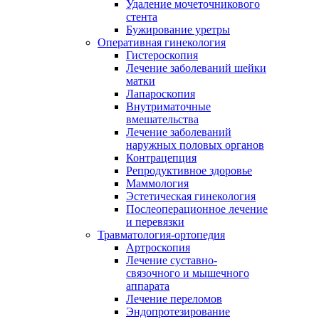
Удаление мочеточникового
стента
Бужирование уретры
Оперативная гинекология
Гистероскопия
Лечение заболеваний шейки
матки
Лапароскопия
Внутриматочные
вмешательства
Лечение заболеваний
наружных половых органов
Контрацепция
Репродуктивное здоровье
Маммология
Эстетическая гинекология
Послеоперационное лечение
и перевязки
Травматология-ортопедия
Артроскопия
Лечение суставно-
связочного и мышечного
аппарата
Лечение переломов
Эндопротезирование