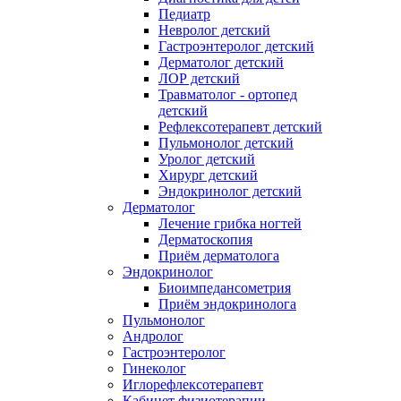
Педиатр
Невролог детский
Гастроэнтеролог детский
Дерматолог детский
ЛОР детский
Травматолог - ортопед
детский
Рефлексотерапевт детский
Пульмонолог детский
Уролог детский
Хирург детский
Эндокринолог детский
Дерматолог
Лечение грибка ногтей
Дерматоскопия
Приём дерматолога
Эндокринолог
Биоимпедансометрия
Приём эндокринолога
Пульмонолог
Андролог
Гастроэнтеролог
Гинеколог
Иглорефлексотерапевт
Кабинет физиотерапии