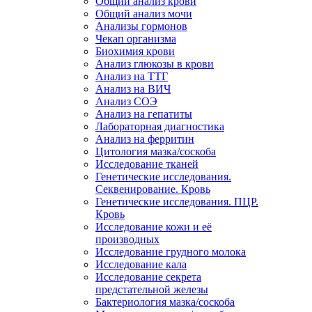
Общий анализ крови
Общий анализ мочи
Анализы гормонов
Чекап организма
Биохимия крови
Анализ глюкозы в крови
Анализ на ТТГ
Анализ на ВИЧ
Анализ СОЭ
Анализ на гепатиты
Лабораторная диагностика
Анализ на ферритин
Цитология мазка/соскоба
Исследование тканей
Генетические исследования.
Секвенирование. Кровь
Генетические исследования. ПЦР.
Кровь
Исследование кожи и её
производных
Исследование грудного молока
Исследование кала
Исследование секрета
предстательной железы
Бактериология мазка/соскоба