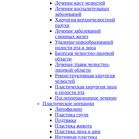
Лечение кист челюстей
Лечение воспалительных
заболеваний
Хирургия верхнечелюстной
пазухи
Лечение заболеваний
слюнных желез
Удаление новообразований
полости рта и лица
Биопсия челюстно-лицевой
области
Лечение травм челюстно-
лицевой области
Реконструктивная хирургия
челюстей
Пластическая хирургия лица
и полости рта
Послеоперационное лечение
Пластические операции
Липофилинг
Пластика груди
Подтяжка
Пластика живота
Пластика лица и шеи
Интимная пластика