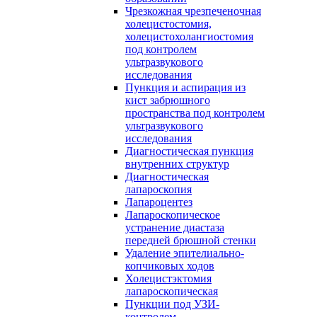
Чрезкожная чрезпеченочная
холецистостомия,
холецистохолангиостомия
под контролем
ультразвукового
исследования
Пункция и аспирация из
кист забрюшного
пространства под контролем
ультразвукового
исследования
Диагностическая пункция
внутренних структур
Диагностическая
лапароскопия
Лапароцентез
Лапароскопическое
устранение диастаза
передней брюшной стенки
Удаление эпителиально-
копчиковых ходов
Холецистэктомия
лапароскопическая
Пункции под УЗИ-
контролем