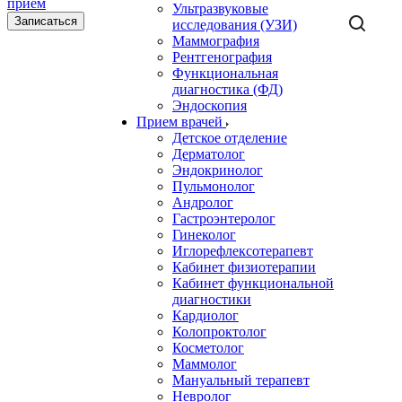
Ультразвуковые
Записаться
исследования (УЗИ)
Маммография
Рентгенография
Функциональная
диагностика (ФД)
Эндоскопия
Прием врачей
Детское отделение
Дерматолог
Эндокринолог
Пульмонолог
Андролог
Гастроэнтеролог
Гинеколог
Иглорефлексотерапевт
Кабинет физиотерапии
Кабинет функциональной
диагностики
Кардиолог
Колопроктолог
Косметолог
Маммолог
Мануальный терапевт
Невролог