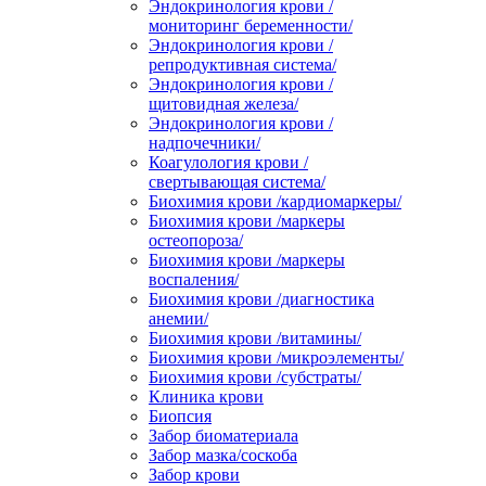
Эндокринология крови /
мониторинг беременности/
Эндокринология крови /
репродуктивная система/
Эндокринология крови /
щитовидная железа/
Эндокринология крови /
надпочечники/
Коагулология крови /
свертывающая система/
Биохимия крови /кардиомаркеры/
Биохимия крови /маркеры
остеопороза/
Биохимия крови /маркеры
воспаления/
Биохимия крови /диагностика
анемии/
Биохимия крови /витамины/
Биохимия крови /микроэлементы/
Биохимия крови /субстраты/
Клиника крови
Биопсия
Забор биоматериала
Забор мазка/соскоба
Забор крови