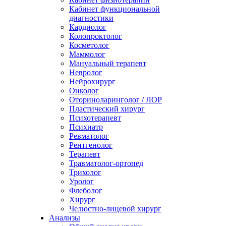
Кабинет функциональной
диагностики
Кардиолог
Колопроктолог
Косметолог
Маммолог
Мануальный терапевт
Невролог
Нейрохирург
Онколог
Оториноларинголог / ЛОР
Пластический хирург
Психотерапевт
Психиатр
Ревматолог
Рентгенолог
Терапевт
Травматолог-ортопед
Трихолог
Уролог
Флеболог
Хирург
Челюстно-лицевой хирург
Анализы