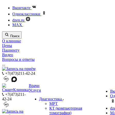
Вконтакте
Одноклассники
dzen.ru
MAX
Поиск
О клинике
Цены
Пациенту
Видео
Вопросы и ответы
...
+7(473)211-42-24
Врачи
Услуги
Вк
+7(473)211-
Од
42-24
Диагностика
МРТ
КТ (компьютерная
dz
томография)
M