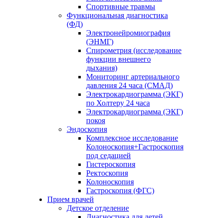
Спортивные травмы
Функциональная диагностика
(ФД)
Электронейромиография
(ЭНМГ)
Спирометрия (исследование
функции внешнего
дыхания)
Мониторинг артериального
давления 24 часа (СМАД)
Электрокардиограмма (ЭКГ)
по Холтеру 24 часа
Электрокардиограмма (ЭКГ)
покоя
Эндоскопия
Комплексное исследование
Колоноскопия+Гастроскопия
под седацией
Гистероскопия
Ректоскопия
Колоноскопия
Гастроскопия (ФГС)
Прием врачей
Детское отделение
Диагностика для детей