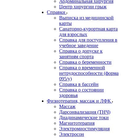
Абдоминальная хирургия
Центр хирургии грыж
Справки
Выписка из медицинской
карты
Санаторно-курортная карта
для взрослых
Справка для поступления в
учебное заведение
Справка о допуске к
занятиям спорта
Справка о беременности
Справка о временной
нетрудоспособности (форма
095/у)
Справка в бассейн
Справка о состоянии
здоровья
Физиотерапия, массаж и ЛФК
Массаж
Дарсонвализация (ТНЧ)
Диадинамические токи
Магнитотерапия
Электромиостимуляция
Электросон