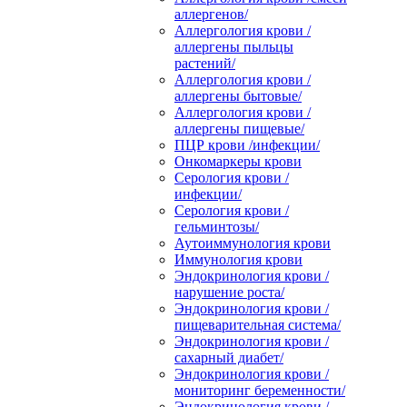
аллергенов/
Аллергология крови /
аллергены пыльцы
растений/
Аллергология крови /
аллергены бытовые/
Аллергология крови /
аллергены пищевые/
ПЦР крови /инфекции/
Онкомаркеры крови
Серология крови /
инфекции/
Серология крови /
гельминтозы/
Аутоиммунология крови
Иммунология крови
Эндокринология крови /
нарушение роста/
Эндокринология крови /
пищеварительная система/
Эндокринология крови /
сахарный диабет/
Эндокринология крови /
мониторинг беременности/
Эндокринология крови /