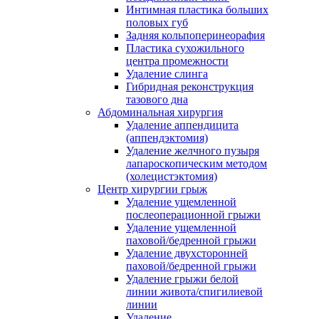
Интимная пластика больших
половых губ
Задняя кольпоперинеорафия
Пластика сухожильного
центра промежности
Удаление слинга
Гибридная реконструкция
тазового дна
Абдоминальная хирургия
Удаление аппендицита
(аппендэктомия)
Удаление желчного пузыря
лапароскопическим методом
(холецистэктомия)
Центр хирургии грыж
Удаление ущемленной
послеоперационной грыжи
Удаление ущемленной
паховой/бедренной грыжи
Удаление двухсторонней
паховой/бедренной грыжи
Удаление грыжи белой
линии живота/спигилиевой
линии
Удаление