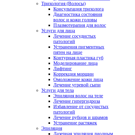
Трихология (Волосы)
Консультация трихолога
Диагностика состояния
волос и кожи головы
Плазмотерапия для волос
Услуги для лица
Лечение сосудистых
патологий
Устранения пигментных
пятен на лице
Контурная пластика губ
Моделирование лица
Лифтинг
Коррекция морщин
Омоложение кожи лица
Лечение угревой сыпи
Услуги для тела
Эпиляция волос на теле
Лечение гипергидроза
Избавление от сосудистых
патологий
Лечение рубцов и шрамов
Устранение растяжек
Эпиляция
Лазерная эпиляция диодным