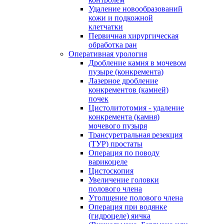
Удаление новообразований
кожи и подкожной
клетчатки
Первичная хирургическая
обработка ран
Оперативная урология
Дробление камня в мочевом
пузыре (конкремента)
Лазерное дробление
конкрементов (камней)
почек
Цистолитотомия - удаление
конкремента (камня)
мочевого пузыря
Трансуретральная резекция
(ТУР) простаты
Операция по поводу
варикоцеле
Цистоскопия
Увеличение головки
полового члена
Утолщение полового члена
Операция при водянке
(гидроцеле) яичка