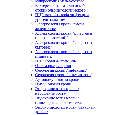
Микроскопия мазка/соскоба
Бактериология мазка/соскоба
оториноларингологического
ПЦР мазка/соскоба /инфекции
урогенитальные/
Аллергология крови /смеси
аллергенов/
Аллергология крови /аллергены
пыльцы растений/
Аллергология крови /аллергены
бытовые/
Аллергология крови /аллергены
пищевые/
ПЦР крови /инфекции/
Онкомаркеры крови
Серология крови /инфекции/
Серология крови /гельминтозы/
Аутоиммунология крови
Иммунология крови
Эндокринология крови /
нарушение роста/
Эндокринология крови /
пищеварительная система/
Эндокринология крови /сахарный
диабет/