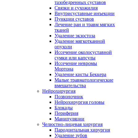
тазобедренных суставов
Связки и сухожилия
Внутрисуставные инъекции
Пункции суставов
Лечение ран и травм мягких
тканей
Удаление экзостоза
Удаление мягкотканной
опухоли
Иссечение околосуставной
сумки или капсулы
Иссечение невромы
Мортона
Удаление кисты Беккера
Малые травматологические
вмешательства
Нейрохирургия
Позвоночник
Нейрохирургия головы
Блокады
Периферия
Манипуляции
Челюстно-лицевая хирургия
Пародонтальная хирургия
Удаление зубов