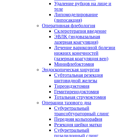
Удаление рубцов на лице и
теле
Липомоделирование
(липосакция)
Оперативная флебология
Склеротерапия введение
ЭВЛК (эндовазальная
лазерная коагуляция)
Лечение варикозной болезни
нижних конечностей
(лазерная коагуляция вен)
Минифлебэктомия
Эндоскопическая хирургия
Субтотальная резекция
щитовидной железы
Тиреоидэктомия
Гемитиреиодэктомия
Тотальная струмэктомия
Операции тазового дна
Субуретральный
трансобтураторный слинг
Передняя кольпорафия
Резекция шейки матки
Субуретральный
позадилонный слинг