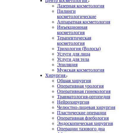
Центр косметологии
Лазерная косметология
Пилинги
косметологические
Аппаратная косметология
Инъекционная
косметология
Терапевтическая
косметология
Трихология (Волосы)
Услуги для лица
Услуги для тела
Эпиляция
Мужская косметология
Хирургия
Общая хирургия
Оперативная урология
Оперативная гинекология
Травматология-ортопедия
Нейрохирургия
Челюстно-лицевая хирургия
Пластические операции
Оперативная флебология
Эндоскопическая хирургия
Операции тазового дна