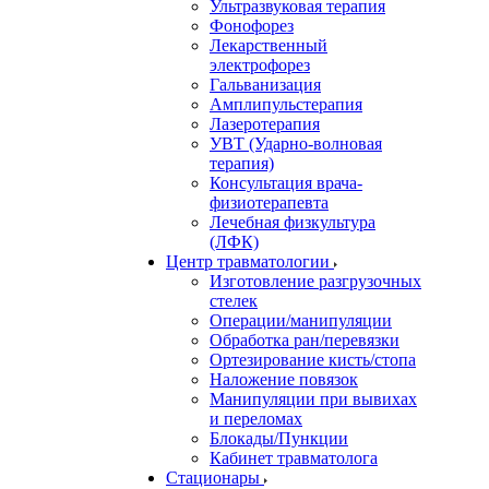
Ультразвуковая терапия
Фонофорез
Лекарственный
электрофорез
Гальванизация
Амплипульстерапия
Лазеротерапия
УВТ (Ударно-волновая
терапия)
Консультация врача-
физиотерапевта
Лечебная физкультура
(ЛФК)
Центр травматологии
Изготовление разгрузочных
стелек
Операции/манипуляции
Обработка ран/перевязки
Ортезирование кисть/стопа
Наложение повязок
Манипуляции при вывихах
и переломах
Блокады/Пункции
Кабинет травматолога
Стационары