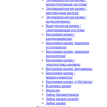
репродуктивная система/
Эндокринология крови /
щитовидная железа/
Эндокринология крови /
надпочечники/
Коагулология крови /
свертывающая система/
Биохимия крови /
кардиомаркеры/
Биохимия крови /маркеры
остеопороза/
Биохимия крови /маркеры
воспаления/
Биохимия крови /
диагностика анемии/
Биохимия крови /витамины/
Биохимия крови /
микроэлементы/
Биохимия крови /субстраты/
Клиника крови
Биопсия
Забор биоматериала
Забор мазка/соскоба
Забор крови