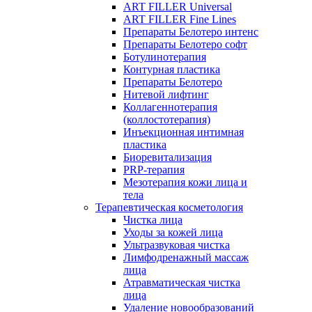
ART FILLER Universal
ART FILLER Fine Lines
Препараты Белотеро интенс
Препараты Белотеро софт
Ботулинотерапия
Контурная пластика
Препараты Белотеро
Нитевой лифтинг
Коллагеннотерапия
(коллостотерапия)
Инъекционная интимная
пластика
Биоревитализация
PRP-терапия
Мезотерапия кожи лица и
тела
Терапевтическая косметология
Чистка лица
Уходы за кожей лица
Ультразвуковая чистка
Лимфодренажный массаж
лица
Атравматическая чистка
лица
Удаление новообразований