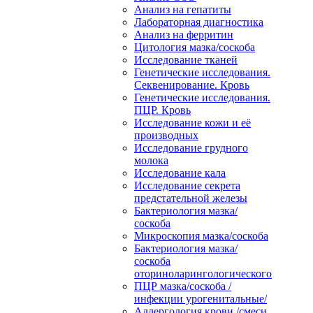
Анализ на гепатиты
Лабораторная диагностика
Анализ на ферритин
Цитология мазка/соскоба
Исследование тканей
Генетические исследования.
Секвенирование. Кровь
Генетические исследования.
ПЦР. Кровь
Исследование кожи и её
производных
Исследование грудного
молока
Исследование кала
Исследование секрета
предстательной железы
Бактериология мазка/
соскоба
Микроскопия мазка/соскоба
Бактериология мазка/
соскоба
оториноларингологического
ПЦР мазка/соскоба /
инфекции урогенитальные/
Аллергология крови /смеси