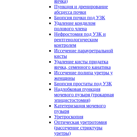
яичка)
Пункция и дренирование
абсцесса почки
Биопсия почки под УЗК
Удаление кондилом
полового члена
Нефростомия под УЗК и
рентгенологическим
контролем
Иссечение парауретральной
кисты
Удаление кисты придатка
яичка, семенного канатика
Иссечение полипа уретры у
женщины
Биопсия простаты под УЗК
Надлобковая пункция
мочевого пузыря (трокарная
эпицистостомия)
Катетеризация мочевого
пузыря
Уретроскопия
Оптическая уретротомия
(рассечение стриктуры
уретры)