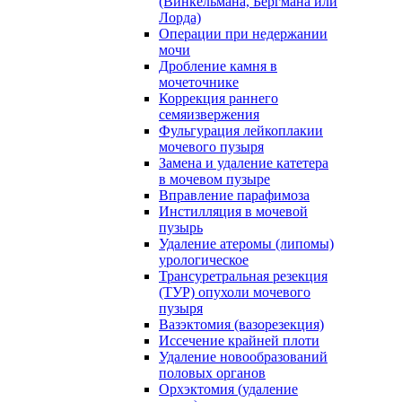
(Винкельмана, Бергмана или
Лорда)
Операции при недержании
мочи
Дробление камня в
мочеточнике
Коррекция раннего
семяизвержения
Фульгурация лейкоплакии
мочевого пузыря
Замена и удаление катетера
в мочевом пузыре
Вправление парафимоза
Инстилляция в мочевой
пузырь
Удаление атеромы (липомы)
урологическое
Трансуретральная резекция
(ТУР) опухоли мочевого
пузыря
Вазэктомия (вазорезекция)
Иссечение крайней плоти
Удаление новообразований
половых органов
Орхэктомия (удаление