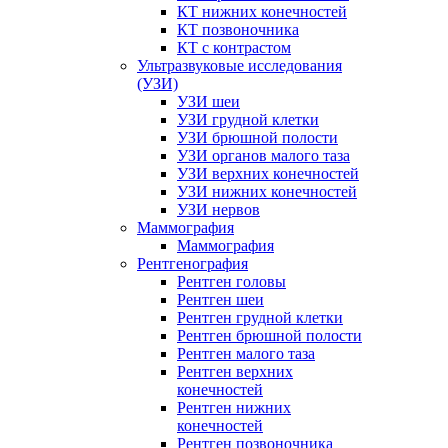
КТ нижних конечностей
КТ позвоночника
КТ с контрастом
Ультразвуковые исследования
(УЗИ)
УЗИ шеи
УЗИ грудной клетки
УЗИ брюшной полости
УЗИ органов малого таза
УЗИ верхних конечностей
УЗИ нижних конечностей
УЗИ нервов
Маммография
Маммография
Рентгенография
Рентген головы
Рентген шеи
Рентген грудной клетки
Рентген брюшной полости
Рентген малого таза
Рентген верхних
конечностей
Рентген нижних
конечностей
Рентген позвоночника