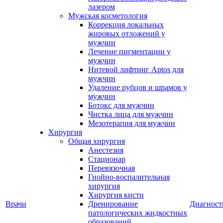
лазером
Мужская косметология
Коррекция локальных
жировых отложений у
мужчин
Лечение пигментации у
мужчин
Нитевой лифтинг Aptos для
мужчин
Удаление рубцов и шрамов у
мужчин
Ботокс для мужчин
Чистка лица для мужчин
Мезотерапия для мужчин
Хирургия
Общая хирургия
Анестезия
Стационар
Перевязочная
Гнойно-воспалительная
хирургия
Хирургия кисти
Врачи
Дренирование
Диагност
патологических жидкостных
образований