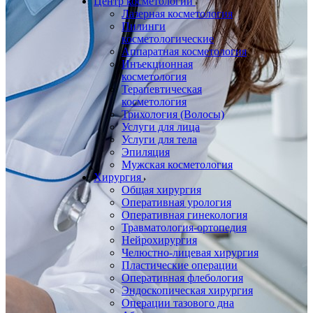
Центр косметологии
Лазерная косметология
Пилинги
косметологические
Аппаратная косметология
Инъекционная
косметология
Терапевтическая
косметология
Трихология (Волосы)
Услуги для лица
Услуги для тела
Эпиляция
Мужская косметология
Хирургия
Общая хирургия
Оперативная урология
Оперативная гинекология
Травматология-ортопедия
Нейрохирургия
Челюстно-лицевая хирургия
Пластические операции
Оперативная флебология
Эндоскопическая хирургия
Операции тазового дна