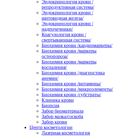
Эндокринология крови /
репродуктивная система/
Эндокринология крови /
щитовидная железа/
Эндокринология крови /
надпочечники/
Коагулология крови /
свертывающая система/
Биохимия крови /кардиомаркеры/
Биохимия крови /маркеры
остеопороза/
Биохимия крови /маркеры
воспаления/
Биохимия крови /диагностика
анемии/
Биохимия крови /витамины/
Биохимия крови /микроэлементы/
Биохимия крови /субстраты/
Клиника крови
Биопсия
Забор биоматериала
Забор мазка/соскоба
Забор крови
Центр косметологии
Лазерная косметология