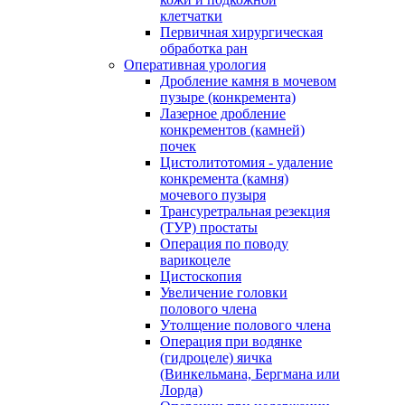
клетчатки
Первичная хирургическая
обработка ран
Оперативная урология
Дробление камня в мочевом
пузыре (конкремента)
Лазерное дробление
конкрементов (камней)
почек
Цистолитотомия - удаление
конкремента (камня)
мочевого пузыря
Трансуретральная резекция
(ТУР) простаты
Операция по поводу
варикоцеле
Цистоскопия
Увеличение головки
полового члена
Утолщение полового члена
Операция при водянке
(гидроцеле) яичка
(Винкельмана, Бергмана или
Лорда)