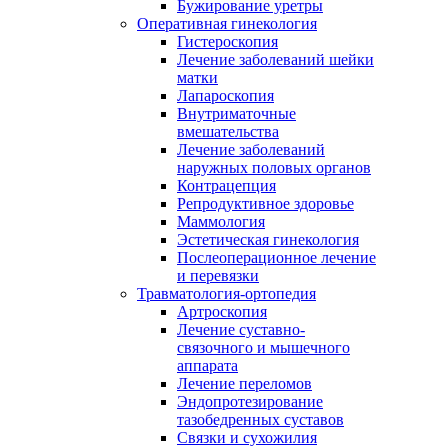
Бужирование уретры
Оперативная гинекология
Гистероскопия
Лечение заболеваний шейки
матки
Лапароскопия
Внутриматочные
вмешательства
Лечение заболеваний
наружных половых органов
Контрацепция
Репродуктивное здоровье
Маммология
Эстетическая гинекология
Послеоперационное лечение
и перевязки
Травматология-ортопедия
Артроскопия
Лечение суставно-
связочного и мышечного
аппарата
Лечение переломов
Эндопротезирование
тазобедренных суставов
Связки и сухожилия