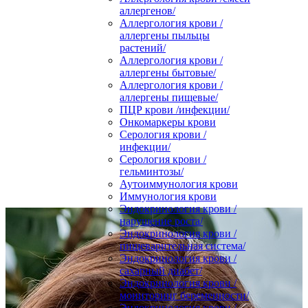
аллергенов/
Аллергология крови /
аллергены пыльцы
растений/
Аллергология крови /
аллергены бытовые/
Аллергология крови /
аллергены пищевые/
ПЦР крови /инфекции/
Онкомаркеры крови
Серология крови /
инфекции/
Серология крови /
гельминтозы/
Аутоиммунология крови
Иммунология крови
Эндокринология крови /
нарушение роста/
Эндокринология крови /
пищеварительная система/
Эндокринология крови /
сахарный диабет/
Эндокринология крови /
мониторинг беременности/
Эндокринология крови /