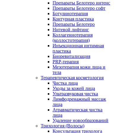
Препараты Белотеро интенс
Препараты Белотеро софт
Ботулинотерапия
Контурная пластика
Препараты Белотеро
Нитевой лифтинг
Коллагеннотерапия
(коллостотерапия)
Инъекционная интимная
пластика
Биоревитализация
PRP-терапия
Мезотерапия кожи лица и
тела
Терапевтическая косметология
Чистка лица
Уходы за кожей лица
Ультразвуковая чистка
Лимфодренажный массаж
лица
Атравматическая чистка
лица
Удаление новообразований
Трихология (Волосы)
Консультация трихолога