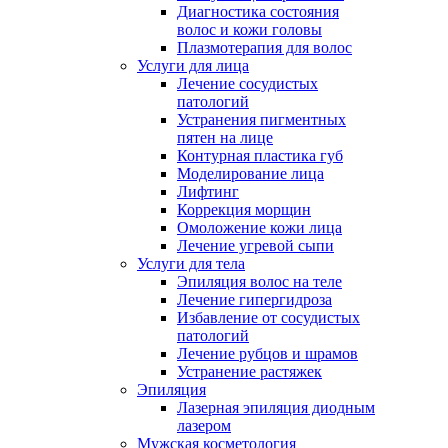
Диагностика состояния
волос и кожи головы
Плазмотерапия для волос
Услуги для лица
Лечение сосудистых
патологий
Устранения пигментных
пятен на лице
Контурная пластика губ
Моделирование лица
Лифтинг
Коррекция морщин
Омоложение кожи лица
Лечение угревой сыпи
Услуги для тела
Эпиляция волос на теле
Лечение гипергидроза
Избавление от сосудистых
патологий
Лечение рубцов и шрамов
Устранение растяжек
Эпиляция
Лазерная эпиляция диодным
лазером
Мужская косметология