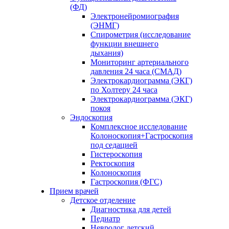
(ФД)
Электронейромиография
(ЭНМГ)
Спирометрия (исследование
функции внешнего
дыхания)
Мониторинг артериального
давления 24 часа (СМАД)
Электрокардиограмма (ЭКГ)
по Холтеру 24 часа
Электрокардиограмма (ЭКГ)
покоя
Эндоскопия
Комплексное исследование
Колоноскопия+Гастроскопия
под седацией
Гистероскопия
Ректоскопия
Колоноскопия
Гастроскопия (ФГС)
Прием врачей
Детское отделение
Диагностика для детей
Педиатр
Невролог детский