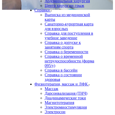
Абдоминальная хирургия
Центр хирургии грыж
Справки
Выписка из медицинской
карты
Санаторно-курортная карта
для взрослых
Справка для поступления в
учебное заведение
Справка о допуске к
занятиям спорта
Справка о беременности
Справка о временной
нетрудоспособности (форма
095/у)
Справка в бассейн
Справка о состоянии
здоровья
Физиотерапия, массаж и ЛФК
Массаж
Дарсонвализация (ТНЧ)
Диадинамические токи
Магнитотерапия
Электромиостимуляция
Электросон