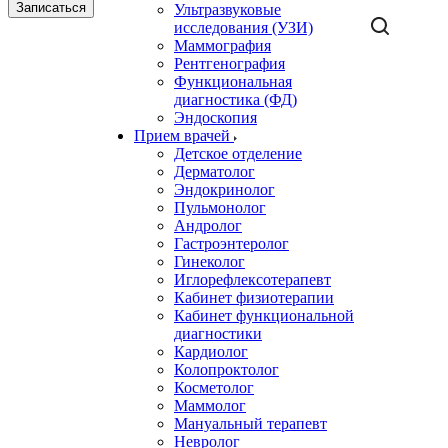
Записаться
Ультразвуковые
исследования (УЗИ)
Маммография
Рентгенография
Функциональная
диагностика (ФД)
Эндоскопия
Прием врачей
Детское отделение
Дерматолог
Эндокринолог
Пульмонолог
Андролог
Гастроэнтеролог
Гинеколог
Иглорефлексотерапевт
Кабинет физиотерапии
Кабинет функциональной
диагностики
Кардиолог
Колопроктолог
Косметолог
Маммолог
Мануальный терапевт
Невролог