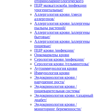
оториноларингологического
ПЦР мазка/соскоба /инфекции
урогенитальные/
Аллергология крови /смеси
аллергенов/
Аллергология крови /аллергены
пыльцы растений/
Аллергология крови /аллергены
бытовые/
Аллергология крови /аллергены
пищевые/
ПЦР крови /инфекции/
Онкомаркеры крови
Серология крови /инфекции/
Серология крови /гельминтозы/
Аутоиммунология крови
Иммунология крови
Эндокринология крови /
нарушение роста/
Эндокринология крови /
пищеварительная система/
Эндокринология крови /сахарный
диабет/
Эндокринология крови /
мониторинг беременности/