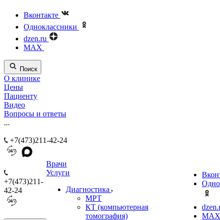
Вконтакте
Одноклассники
dzen.ru
MAX
Поиск
О клинике
Цены
Пациенту
Видео
Вопросы и ответы
...
+7(473)211-42-24
Врачи
Услуги
Вкон
+7(473)211-
Одно
Диагностика
42-24
МРТ
КТ (компьютерная
dzen.
томография)
MA