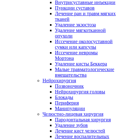
Внутрисуставные инъекции
Пункции суставов
Лечение ран и травм мягких
тканей
Удаление экзостоза
Удаление мягкотканной
опухоли
Иссечение околосуставной
сумки или капсулы
Иссечение невромы
Мортона
Удаление кисты Беккера
Малые травматологические
вмешательства
Нейрохирургия
Позвоночник
Нейрохирургия головы
Блокады
Периферия
Манипуляции
Челюстно-лицевая хирургия
Пародонтальная хирургия
Удаление зубов
Лечение кист челюстей
Лечение воспалительных