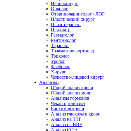
Нейрохирург
Онколог
Оториноларинголог / ЛОР
Пластический хирург
Психотерапевт
Психиатр
Ревматолог
Рентгенолог
Терапевт
Травматолог-ортопед
Трихолог
Уролог
Флеболог
Хирург
Челюстно-лицевой хирург
Анализы
Общий анализ крови
Общий анализ мочи
Анализы гормонов
Чекап организма
Биохимия крови
Анализ глюкозы в крови
Анализ на ТТГ
Анализ на ВИЧ
Анализ СОЭ