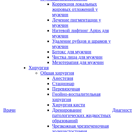
Коррекция локальных
жировых отложений у
мужчин
Лечение пигментации у
мужчин
Нитевой лифтинг Aptos для
мужчин
Удаление рубцов и шрамов у
мужчин
Ботокс для мужчин
Чистка лица для мужчин
Мезотерапия для мужчин
Хирургия
Общая хирургия
Анестезия
Стационар
Перевязочная
Гнойно-воспалительная
хирургия
Хирургия кисти
Врачи
Дренирование
Диагност
патологических жидкостных
образований
Чрезкожная чрезпеченочная
холецистостомия,