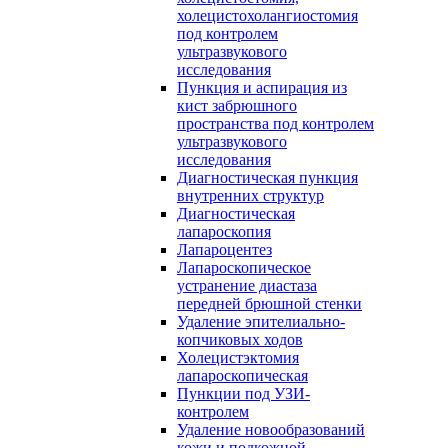
холецистохолангиостомия
под контролем
ультразвукового
исследования
Пункция и аспирация из
кист забрюшного
пространства под контролем
ультразвукового
исследования
Диагностическая пункция
внутренних структур
Диагностическая
лапароскопия
Лапароцентез
Лапароскопическое
устранение диастаза
передней брюшной стенки
Удаление эпителиально-
копчиковых ходов
Холецистэктомия
лапароскопическая
Пункции под УЗИ-
контролем
Удаление новообразований
кожи и подкожной