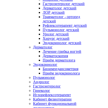
Гастроэнтеролог детский
Дерматолог детский
ЛОР детский
Травматолог - ортопед
детский
Рефлексотерапевт детский
Пульмонолог детский
Уролог детский
Хирург детский
Эндокринолог детский
Дерматолог
Лечение грибка ногтей
Дерматоскопия
Приём дерматолога
Эндокринолог
Биоимпедансометрия
Приём эндокринолога
Пульмонолог
Андролог
Гастроэнтеролог
Гинеколог
Иглорефлексотерапевт
Кабинет физиотерапии
Кабинет функциональной
диагностики