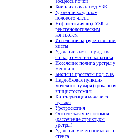
абсцесса почки
Биопсия почки под УЗК
Удаление кондилом
полового члена
Нефростомия под УЗК и
рентгенологическим
контролем
Иссечение парауретральной
кисты
Удаление кисты придатка
яичка, семенного канатика
Иссечение полипа уретры у
женщины
Биопсия простаты под УЗК
Надлобковая пункция
мочевого пузыря (трокарная
эпицистостомия)
Катетеризация мочевого
пузыря
Уретроскопия
Оптическая уретротомия
(рассечение стриктуры
уретры)
Удаление мочеточникового
стента