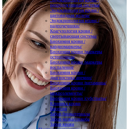
репродуктивная система/
Эндокринология крови /
щитовидная железа/
Эндокринология крови /
надпочечники/
Коагулология крови /
свертывающая система/
Биохимия крови /
кардиомаркеры/
Биохимия крови /маркеры
остеопороза/
Биохимия крови /маркеры
воспаления/
Биохимия крови /
диагностика анемии/
Биохимия крови /витамины/
Биохимия крови /
микроэлементы/
Биохимия крови /субстраты/
Клиника крови
Биопсия
Забор биоматериала
Забор мазка/соскоба
Забор крови