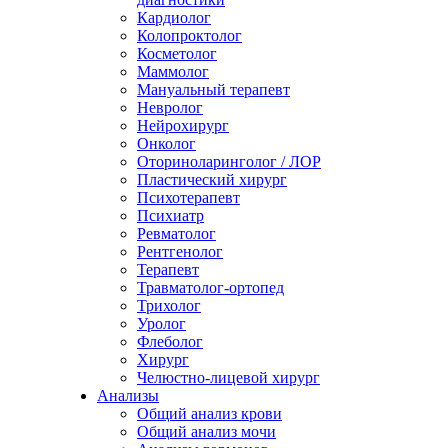
Кардиолог
Колопроктолог
Косметолог
Маммолог
Мануальный терапевт
Невролог
Нейрохирург
Онколог
Оториноларинголог / ЛОР
Пластический хирург
Психотерапевт
Психиатр
Ревматолог
Рентгенолог
Терапевт
Травматолог-ортопед
Трихолог
Уролог
Флеболог
Хирург
Челюстно-лицевой хирург
Анализы
Общий анализ крови
Общий анализ мочи