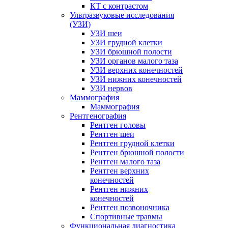
КТ с контрастом
Ультразвуковые исследования
(УЗИ)
УЗИ шеи
УЗИ грудной клетки
УЗИ брюшной полости
УЗИ органов малого таза
УЗИ верхних конечностей
УЗИ нижних конечностей
УЗИ нервов
Маммография
Маммография
Рентгенография
Рентген головы
Рентген шеи
Рентген грудной клетки
Рентген брюшной полости
Рентген малого таза
Рентген верхних
конечностей
Рентген нижних
конечностей
Рентген позвоночника
Спортивные травмы
Функциональная диагностика