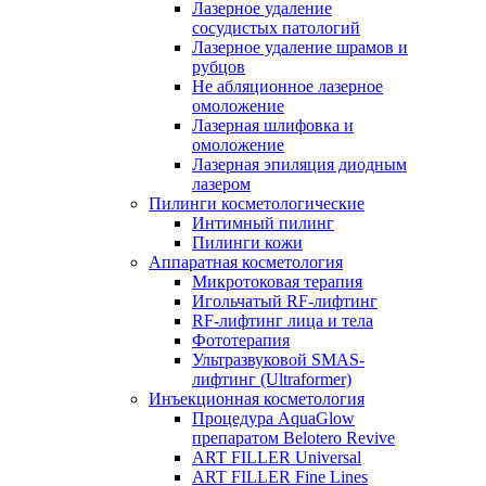
Лазерное удаление
сосудистых патологий
Лазерное удаление шрамов и
рубцов
Не абляционное лазерное
омоложение
Лазерная шлифовка и
омоложение
Лазерная эпиляция диодным
лазером
Пилинги косметологические
Интимный пилинг
Пилинги кожи
Аппаратная косметология
Микротоковая терапия
Игольчатый RF-лифтинг
RF-лифтинг лица и тела
Фототерапия
Ультразвуковой SMAS-
лифтинг (Ultraformer)
Инъекционная косметология
Процедура AquaGlow
препаратом Belotero Revive
ART FILLER Universal
ART FILLER Fine Lines