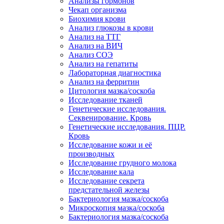
Анализы гормонов
Чекап организма
Биохимия крови
Анализ глюкозы в крови
Анализ на ТТГ
Анализ на ВИЧ
Анализ СОЭ
Анализ на гепатиты
Лабораторная диагностика
Анализ на ферритин
Цитология мазка/соскоба
Исследование тканей
Генетические исследования.
Секвенирование. Кровь
Генетические исследования. ПЦР.
Кровь
Исследование кожи и её
производных
Исследование грудного молока
Исследование кала
Исследование секрета
предстательной железы
Бактериология мазка/соскоба
Микроскопия мазка/соскоба
Бактериология мазка/соскоба