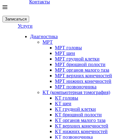
Контакты
Записаться
Услуги
Диагностика
МРТ
МРТ головы
МРТ шеи
МРТ грудной клетки
МРТ брюшной полости
МРТ органов малого таза
МРТ верхних конечностей
МРТ нижних конечностей
МРТ позвоночника
КТ (компьютерная томография)
КТ головы
КТ шеи
КТ грудной клетки
КТ брюшной полости
КТ органов малого таза
КТ верхних конечностей
КТ нижних конечностей
КТ позвоночника