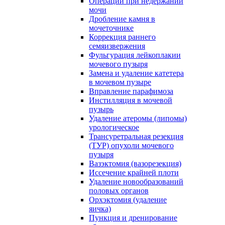
Операции при недержании
мочи
Дробление камня в
мочеточнике
Коррекция раннего
семяизвержения
Фульгурация лейкоплакии
мочевого пузыря
Замена и удаление катетера
в мочевом пузыре
Вправление парафимоза
Инстилляция в мочевой
пузырь
Удаление атеромы (липомы)
урологическое
Трансуретральная резекция
(ТУР) опухоли мочевого
пузыря
Вазэктомия (вазорезекция)
Иссечение крайней плоти
Удаление новообразований
половых органов
Орхэктомия (удаление
яичка)
Пункция и дренирование