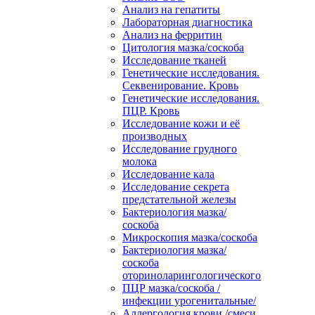
Анализ на гепатиты
Лабораторная диагностика
Анализ на ферритин
Цитология мазка/соскоба
Исследование тканей
Генетические исследования.
Секвенирование. Кровь
Генетические исследования.
ПЦР. Кровь
Исследование кожи и её
производных
Исследование грудного
молока
Исследование кала
Исследование секрета
предстательной железы
Бактериология мазка/
соскоба
Микроскопия мазка/соскоба
Бактериология мазка/
соскоба
оториноларингологического
ПЦР мазка/соскоба /
инфекции урогенитальные/
Аллергология крови /смеси