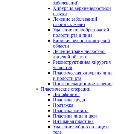
заболеваний
Хирургия верхнечелюстной
пазухи
Лечение заболеваний
слюнных желез
Удаление новообразований
полости рта и лица
Биопсия челюстно-лицевой
области
Лечение травм челюстно-
лицевой области
Реконструктивная хирургия
челюстей
Пластическая хирургия лица
и полости рта
Послеоперационное лечение
Пластические операции
Липофилинг
Пластика груди
Подтяжка
Пластика живота
Пластика лица и шеи
Интимная пластика
Удаление рубцов на лице и
теле