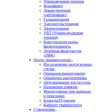
Ультразвуковая терапия
Фонофорез
Лекарственный
электрофорез
Гальванизация
Амплипульстерапия
Лазеротерапия
УВТ (Ударно-волновая
терапия)
Консультация врача-
физиотерапевта
Лечебная физкультура
(ЛФК)
Центр травматологии
Изготовление разгрузочных
стелек
Операции/манипуляции
Обработка ран/перевязки
Ортезирование кисть/стопа
Наложение повязок
Манипуляции при вывихах
и переломах
Блокады/Пункции
Кабинет травматолога
Стационары