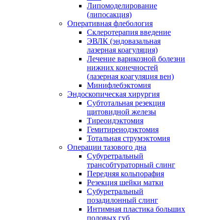
Липомоделирование
(липосакция)
Оперативная флебология
Склеротерапия введение
ЭВЛК (эндовазальная
лазерная коагуляция)
Лечение варикозной болезни
нижних конечностей
(лазерная коагуляция вен)
Минифлебэктомия
Эндоскопическая хирургия
Субтотальная резекция
щитовидной железы
Тиреоидэктомия
Гемитиреиодэктомия
Тотальная струмэктомия
Операции тазового дна
Субуретральный
трансобтураторный слинг
Передняя кольпорафия
Резекция шейки матки
Субуретральный
позадилонный слинг
Интимная пластика больших
половых губ