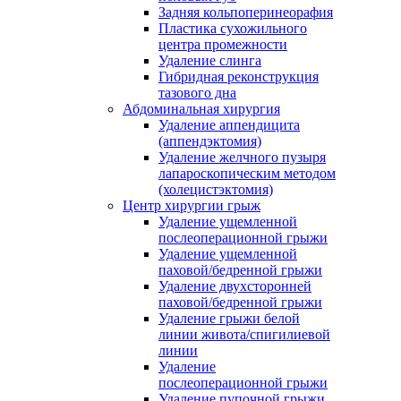
Задняя кольпоперинеорафия
Пластика сухожильного
центра промежности
Удаление слинга
Гибридная реконструкция
тазового дна
Абдоминальная хирургия
Удаление аппендицита
(аппендэктомия)
Удаление желчного пузыря
лапароскопическим методом
(холецистэктомия)
Центр хирургии грыж
Удаление ущемленной
послеоперационной грыжи
Удаление ущемленной
паховой/бедренной грыжи
Удаление двухсторонней
паховой/бедренной грыжи
Удаление грыжи белой
линии живота/спигилиевой
линии
Удаление
послеоперационной грыжи
Удаление пупочной грыжи